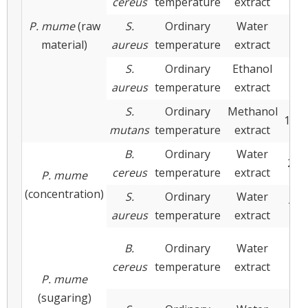
cereus
temperature
extract
P. mume
(raw
S.
Ordinary
Water
11.
material)
aureus
temperature
extract
S.
Ordinary
Ethanol
36.
aureus
temperature
extract
S.
Ordinary
Methanol
13.6
mutans
temperature
extract
B.
Ordinary
Water
25.
cereus
temperature
extract
P. mume
(concentration)
S.
Ordinary
Water
12.
aureus
temperature
extract
B.
Ordinary
Water
2
cereus
temperature
extract
P. mume
(sugaring)