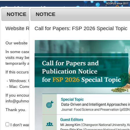
NOTICE
NOTICE
MENU
T
Website Renewal Notice
Call for Papers: FSP 2026 Special Topic
o
g
Our website has recently been renewed.
Korean J. Food Preserv.
2021
;
g
28
(
3
):
426
-
436
l
In some cases, images, CSS files, or other settings saved in your b
pISSN: 1738-7248, eISSN: 2287-7428
visits may be reused instead of downloading the latest files. As a r
e
DOI:
https://doi.org/10.11002/kjfp.2021.28.3.426
temporarily appear incorrectly or may not display properly.
n
Article
a
If this occurs, please perform a hard refresh.
v
- Windows: Ctrl + F5
매실 추출물의
Streptococcus
i
- Mac: Command + Shift + R
mutans
KCCM 40105 균주에 대한 항
g
If you encounter any errors or difficulties while using the website, p
a
균활성 및 안정성
info@guhmok.com.
t
1
2
,
3
2
2
2
김복선
,
김소망
,
정재희
,
한홍비
,
이희원
,
김철
i
Thank you.
2
2
4
4
2
,
3
,
*
민
,
우효경
,
황대섭
,
박명원
,
허창기
o
n
I don't want to open this window for a day.
Antimicrobial activity and stability