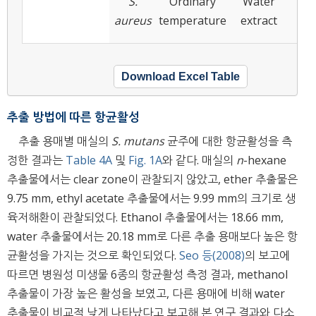
S.
Ordinary
Water
1
aureus
temperature
extract
Download Excel Table
추출 방법에 따른 항균활성
추출 용매별 매실의
S. mutans
균주에 대한 항균활성을 측
정한 결과는
Table 4A
및
Fig. 1A
와 같다. 매실의
n
-hexane
추출물에서는 clear zone이 관찰되지 않았고, ether 추출물은
9.75 mm, ethyl acetate 추출물에서는 9.99 mm의 크기로 생
육저해환이 관찰되었다. Ethanol 추출물에서는 18.66 mm,
water 추출물에서는 20.18 mm로 다른 추출 용매보다 높은 항
균활성을 가지는 것으로 확인되었다.
Seo 등(2008)
의 보고에
따르면 병원성 미생물 6종의 항균활성 측정 결과, methanol
추출물이 가장 높은 활성을 보였고, 다른 용매에 비해 water
추출물이 비교적 낮게 나타났다고 보고해 본 연구 결과와 다소