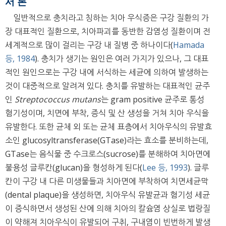
서 론
일반적으로 충치라고 칭하는 치아 우식증은 구강 질환의 가
장 대표적인 질환으로, 치아파괴를 동반한 감염성 질환이며 전
세계적으로 많이 걸리는 구강 내 질병 중 하나이다(
Hamada
등, 1984
). 충치가 생기는 원인은 여러 가지가 있으나, 그 대표
적인 원인으로는 구강 내에 서식하는 세균에 의하여 발생하는
것이 대중적으로 알려져 있다. 충치를 유발하는 대표적인 균주
인
Streptococcus mutans
는 gram positive 균주로 통성
혐기성이며, 치면에 부착, 증식 및 산 생성을 거쳐 치아 우식을
유발한다. 또한 균체 외 또는 균체 표층에서 치아우식의 유발효
소인 glucosyltransferase(GTase)라는 효소를 분비하는데,
GTase는 음식물 중 수크로스(sucrose)를 분해하여 치아면에
불용성 글루칸(glucan)을 형성하게 된다(
Lee 등, 1993
). 글루
칸이 구강 내 다른 미생물들과 치아면에 부착하여 치면세균막
(dental plaque)을 생성하면, 치아우식 유발균과 혐기성 세균
이 증식하면서 생성된 산에 의해 치아의 칼슘염 상실로 법랑질
이 약해져 치아우식이 유발되어 구취, 구내염이 빈번하게 발생