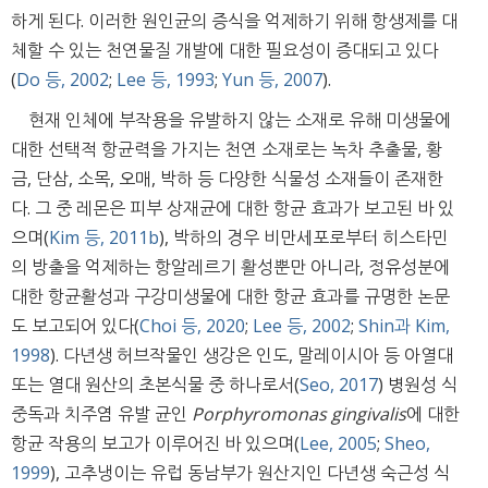
하게 된다. 이러한 원인균의 증식을 억제하기 위해 항생제를 대
체할 수 있는 천연물질 개발에 대한 필요성이 증대되고 있다
(
Do 등, 2002
;
Lee 등, 1993
;
Yun 등, 2007
).
현재 인체에 부작용을 유발하지 않는 소재로 유해 미생물에
대한 선택적 항균력을 가지는 천연 소재로는 녹차 추출물, 황
금, 단삼, 소목, 오매, 박하 등 다양한 식물성 소재들이 존재한
다. 그 중 레몬은 피부 상재균에 대한 항균 효과가 보고된 바 있
으며(
Kim 등, 2011b
), 박하의 경우 비만세포로부터 히스타민
의 방출을 억제하는 항알레르기 활성뿐만 아니라, 정유성분에
대한 항균활성과 구강미생물에 대한 항균 효과를 규명한 논문
도 보고되어 있다(
Choi 등, 2020
;
Lee 등, 2002
;
Shin과 Kim,
1998
). 다년생 허브작물인 생강은 인도, 말레이시아 등 아열대
또는 열대 원산의 초본식물 중 하나로서(
Seo, 2017
) 병원성 식
중독과 치주염 유발 균인
Porphyromonas gingivalis
에 대한
항균 작용의 보고가 이루어진 바 있으며(
Lee, 2005
;
Sheo,
1999
), 고추냉이는 유럽 동남부가 원산지인 다년생 숙근성 식