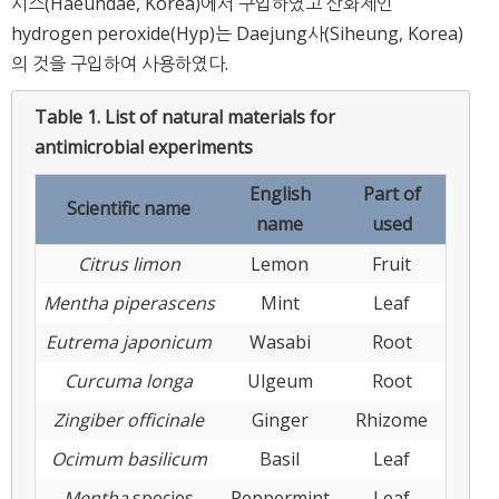
시스(Haeundae, Korea)에서 구입하였고 산화제인
hydrogen peroxide(Hyp)는 Daejung사(Siheung, Korea)
의 것을 구입하여 사용하였다.
Table 1.
List of natural materials for
antimicrobial experiments
English
Part of
Scientific name
name
used
Citrus limon
Lemon
Fruit
Mentha piperascens
Mint
Leaf
Eutrema japonicum
Wasabi
Root
Curcuma longa
Ulgeum
Root
Zingiber officinale
Ginger
Rhizome
Ocimum basilicum
Basil
Leaf
Mentha
species
Peppermint
Leaf