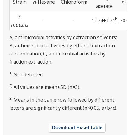
Strain
n
-Hexane
Chloroform
n
-But
acetate
S.
b
-
-
12.74±1.71
20.62±
mutans
A, antimicrobial activities by extraction solvents;
B, antimicrobial activities by ethanol extraction
concentration; C, antimicrobial activities by
fraction extraction.
1)
Not detected.
2)
All values are mean±SD (n=3).
3)
Means in the same row followed by different
letters are significantly different (p<0.05, a>b>c).
Download Excel Table