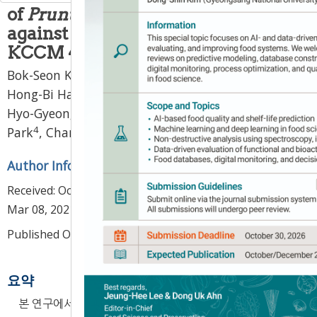
of
Prunus mume
fruit extract
against
Streptococcus mutans
KCCM 40105 strain
1
2
,
3
2
Bok-Seon Kim
,
So-Mang Kim
,
Jae-Hee Jeong
,
2
2
2
Hong-Bi Han
,
Hui-Won Lee
,
Cheol-Min Kim
,
2
4
Hyo-Gyeong Woo
,
Dae-Sub Hwang
,
Myung-Won
4
2
,
3
,
*
Park
,
Chang-Ki Huh
Author Information & Copyright
▼
Received:
Oct 23, 2020
; Revised:
Jan 21, 2021
; Accepted:
Mar 08, 2021
Published Online: Jun 30, 2021
요약
본 연구에서는
Streptococcus mutans
KCCM 40105 균