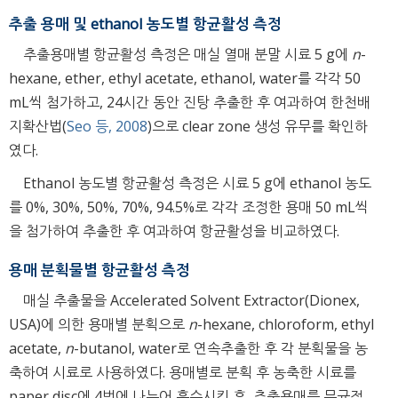
추출 용매 및 ethanol 농도별 항균활성 측정
추출용매별 항균활성 측정은 매실 열매 분말 시료 5 g에
n
-
hexane, ether, ethyl acetate, ethanol, water를 각각 50
mL씩 첨가하고, 24시간 동안 진탕 추출한 후 여과하여 한천배
지확산법(
Seo 등, 2008
)으로 clear zone 생성 유무를 확인하
였다.
Ethanol 농도별 항균활성 측정은 시료 5 g에 ethanol 농도
를 0%, 30%, 50%, 70%, 94.5%로 각각 조정한 용매 50 mL씩
을 첨가하여 추출한 후 여과하여 항균활성을 비교하였다.
용매 분획물별 항균활성 측정
매실 추출물을 Accelerated Solvent Extractor(Dionex,
USA)에 의한 용매별 분획으로
n
-hexane, chloroform, ethyl
acetate,
n
-butanol, water로 연속추출한 후 각 분획물을 농
축하여 시료로 사용하였다. 용매별로 분획 후 농축한 시료를
paper disc에 4번에 나누어 흡수시킨 후, 추출용매를 무균적