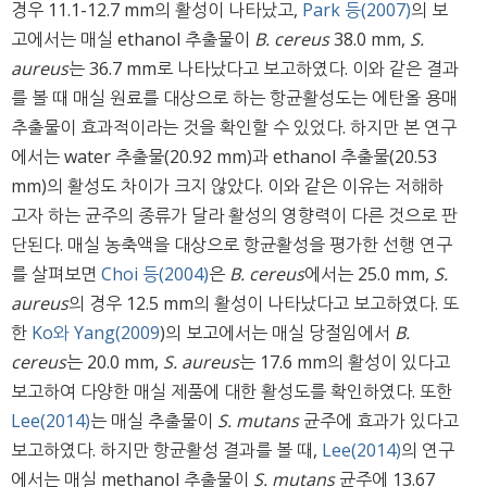
경우 11.1-12.7 mm의 활성이 나타났고,
Park 등(2007)
의 보
고에서는 매실 ethanol 추출물이
B. cereus
38.0 mm,
S.
aureus
는 36.7 mm로 나타났다고 보고하였다. 이와 같은 결과
를 볼 때 매실 원료를 대상으로 하는 항균활성도는 에탄올 용매
추출물이 효과적이라는 것을 확인할 수 있었다. 하지만 본 연구
에서는 water 추출물(20.92 mm)과 ethanol 추출물(20.53
mm)의 활성도 차이가 크지 않았다. 이와 같은 이유는 저해하
고자 하는 균주의 종류가 달라 활성의 영향력이 다른 것으로 판
단된다. 매실 농축액을 대상으로 항균활성을 평가한 선행 연구
를 살펴보면
Choi 등(2004)
은
B. cereus
에서는 25.0 mm,
S.
aureus
의 경우 12.5 mm의 활성이 나타났다고 보고하였다. 또
한
Ko와 Yang(2009
)의 보고에서는 매실 당절임에서
B.
cereus
는 20.0 mm,
S. aureus
는 17.6 mm의 활성이 있다고
보고하여 다양한 매실 제품에 대한 활성도를 확인하였다. 또한
Lee(2014)
는 매실 추출물이
S. mutans
균주에 효과가 있다고
보고하였다. 하지만 항균활성 결과를 볼 때,
Lee(2014)
의 연구
에서는 매실 methanol 추출물이
S. mutans
균주에 13.67