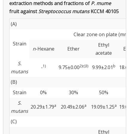
extraction methods and fractions of
P. mume
fruit against
Streptococcus mutans
KCCM 40105
(A)
Clear zone on plate (mm)
Strain
Ethyl
n
-Hexane
Ether
Etha
acetate
S.
1)
2)c)
3)
b
-
9.75±0.00
9.99±2.01
18.66±
mutans
(B)
Strain
0%
30%
50%
70
S.
a
a
a
20.29±1.79
20.49±2.06
19.09±1.25
19.02±
mutans
(C)
Ethyl