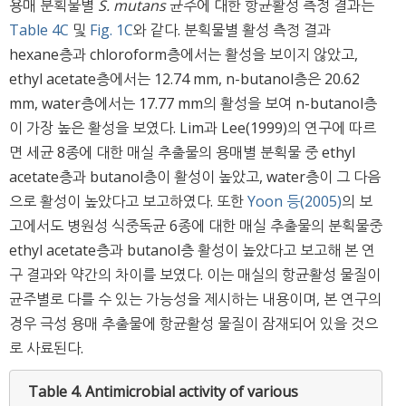
용매 분획물별
S. mutans
균주에 대한 항균활성 측정 결과는
Table 4C
및
Fig. 1C
와 같다. 분획물별 활성 측정 결과
hexane층과 chloroform층에서는 활성을 보이지 않았고,
ethyl acetate층에서는 12.74 mm, n-butanol층은 20.62
mm, water층에서는 17.77 mm의 활성을 보여 n-butanol층
이 가장 높은 활성을 보였다. Lim과 Lee(1999)의 연구에 따르
면 세균 8종에 대한 매실 추출물의 용매별 분획물 중 ethyl
acetate층과 butanol층이 활성이 높았고, water층이 그 다음
으로 활성이 높았다고 보고하였다. 또한
Yoon 등(2005)
의 보
고에서도 병원성 식중독균 6종에 대한 매실 추출물의 분획물중
ethyl acetate층과 butanol층 활성이 높았다고 보고해 본 연
구 결과와 약간의 차이를 보였다. 이는 매실의 항균활성 물질이
균주별로 다를 수 있는 가능성을 제시하는 내용이며, 본 연구의
경우 극성 용매 추출물에 항균활성 물질이 잠재되어 있을 것으
로 사료된다.
Table 4.
Antimicrobial activity of various