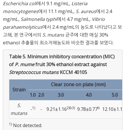
Escherichia coli
에서 9.1 mg/mL,
Listeria
monocytogenes
에서 11.1 mg/mL,
S. aureus
에서 2.4
mg/mL,
Salmonella typhi
에서 4.7 mg/mL,
Vibrio
parahaemolyticus
에서 2.4 mg/mL의 농도로 나타났다고 보
고해, 본 연구에서의
S. mutans
균주에 대한 매실 30%
ethanol 추출물의 최소저해농도와 비슷한 결과를 보였다.
Table 5.
Minimum inhibitory concentration (MIC)
of
P. mume
fruit 30% ethanol extract against
Streptococcus mutans
KCCM 40105
Clear zone on plate (mm)
Strain
1.0
2.0
3.0
4.0
5.0
S.
1)
2)b
3)
b
a
-
-
9.21±1.16
9.78±0.77
12.10±1.13
mutans
1)
Not detected.