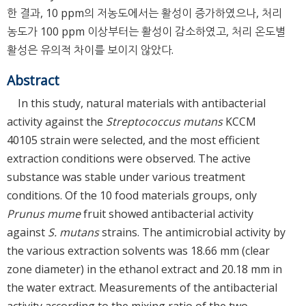
한 결과, 10 ppm의 저농도에서는 활성이 증가하였으나, 처리
농도가 100 ppm 이상부터는 활성이 감소하였고, 처리 온도별
활성은 유의적 차이를 보이지 않았다.
Abstract
In this study, natural materials with antibacterial
activity against the
Streptococcus mutans
KCCM
40105 strain were selected, and the most efficient
extraction conditions were observed. The active
substance was stable under various treatment
conditions. Of the 10 food materials groups, only
Prunus mume
fruit showed antibacterial activity
against
S. mutans
strains. The antimicrobial activity by
the various extraction solvents was 18.66 mm (clear
zone diameter) in the ethanol extract and 20.18 mm in
the water extract. Measurements of the antibacterial
activity according to the mixing ratio of the two