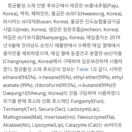
항균활성 소재 선발 후보군에서 레몬은 ㈜올내추럴(Paju,
Korea), 박하, 페퍼민트, 황금은 ㈜보다(Hwaseong, Korea),
와사비는 ㈜대저(Busan, Korea), 울금은 진도농협울금가공
사업소(Jindo, Korea), 생강은 청운유통(Jincheon, Korea),
바질은 ㈜가보식품(Namyangju, Korea), 매실종자는 2019
년 6월에 전라남도 순천시 해룡면에서 수확한 매실 열매에서
종자만을 채취하였으며, 매실 열매 동결건조 분말은 ㈜산마을
(Changnyeong, Korea)에서 구매하여 실온보관하며 사용하
였다. 항균활성 소재 후보군의 정보는
Table 1
과 같다. 시약은
ethanol(94.5%),
n
-hexane(95%), ethyl ether(99%), ethyl
acetate (99%), chloroform(99.5%),
n
-butanol(99%)은
Daejung사(Siheung, Korea)의 것을 구입하여 사용하였다.
유기물 분해 효소와 산화 효소제인 Fungamyl(Fun),
Termamyl(Ter), Secura (Sec), Lactozym(Lac),
Maltoginase(Mal), Invertase(Inv), Flavourzyme(Fla),
Alcalase(Alc), Lipozyme(Lip), Catazyme (Cat)는 ㈜바이오