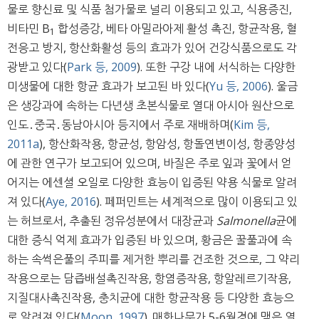
물로 향신료 및 식품 첨가물로 널리 이용되고 있고, 식용증진,
비타민 B
합성증강, 베타 아밀라아제 활성 촉진, 항균작용, 혈
1
전응고 방지, 항산화활성 등의 효과가 있어 건강식품으로도 각
광받고 있다(
Park 등, 2009
). 또한 구강 내에 서식하는 다양한
미생물에 대한 항균 효과가 보고된 바 있다(
Yu 등, 2006
). 울금
은 생강과에 속하는 다년생 초본식물로 열대 아시아 원산으로
인도․중국․동남아시아 등지에서 주로 재배하며(
Kim 등,
2011a
), 항산화작용, 항균성, 항암성, 항돌연변이성, 항종양성
에 관한 연구가 보고되어 있으며, 바질은 주로 잎과 꽃에서 얻
어지는 에센셜 오일로 다양한 효능이 입증된 약용 식물로 알려
져 있다(
Aye, 2016
). 페퍼민트는 세계적으로 많이 이용되고 있
는 허브로서, 추출된 정유성분에서 대장균과
Salmonella
균에
대한 증식 억제 효과가 입증된 바 있으며, 황금은 꿀풀과에 속
하는 속썩은풀의 주피를 제거한 뿌리를 건조한 것으로, 그 약리
작용으로는 담즙배설촉진작용, 항염증작용, 항알레르기작용,
지질대사촉진작용, 충치균에 대한 항균작용 등 다양한 효능으
로 알려져 있다(
Moon, 1997
). 매화나무가 5-6월경에 맺은 열