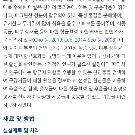
매를 수확한 매실은 청매라 불리는데, 해독 및 구충작용이 뛰어
나고, 피크린산 성분이 함유되어 있어 독성 물질을 분해하며,
유기산과 무기질이 많아 식욕을 돋우고 피로를 풀어주며, 식중
독균, 피부 상재균 등에 대한 항균활성 또한 뛰어난 천연 소재
로 알려져 있다(
Cho 등, 2019
;
Lee, 2014
;
Seo 등, 2008
). 이
와 같이 대부분의 천연 소재는 병원성 식중독균, 피부 상재균
등에 대한 항균효과를 규명하는 데 치우쳐 있어 구강세균에 대
한 활성을 확인하는 추가적인 연구가 필요한 실정이다. 따라서
본 연구에서는 항균제 역할을 수행할 수 있는 천연물을 검색하
여 구강세균에 대한 활성을 검토하고, 선정된 천연물을 이용하
여 추출조건 탐색, 충치균에 대한 항균활성 및 추출물의 안정성
평가를 실시하여 다양한 제품들에 응용할 수 있는 기반을 마련
하고자 하였다.
재료 및 방법
실험재료 및 시약