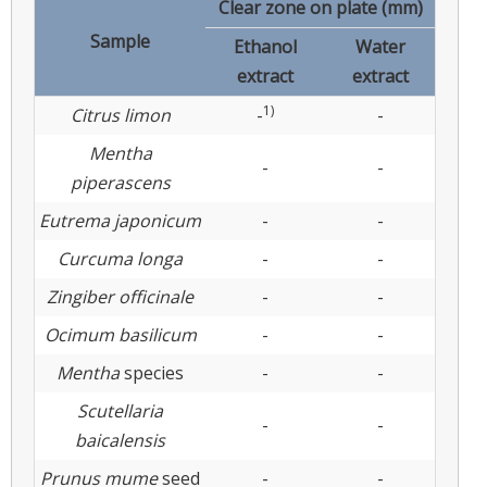
Clear zone on plate (mm)
Sample
Ethanol
Water
extract
extract
1)
Citrus limon
-
-
Mentha
-
-
piperascens
Eutrema japonicum
-
-
Curcuma longa
-
-
Zingiber officinale
-
-
Ocimum basilicum
-
-
Mentha
species
-
-
Scutellaria
-
-
baicalensis
Prunus mume
seed
-
-