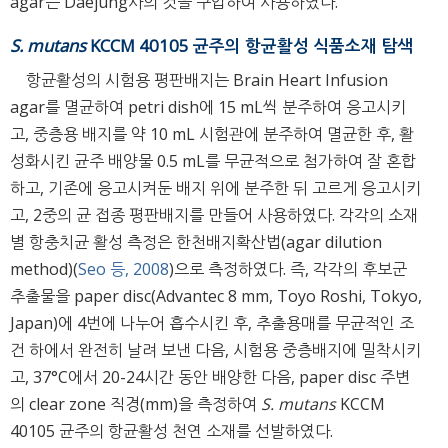
agar는 Daejung사의 것을 구입하여 사용하였다.
S. mutans
KCCM 40105 균주의 항균활성 식품소재 탐색
항균활성의 시험용 평판배지는 Brain Heart Infusion
agar를 멸균하여 petri dish에 15 mL씩 분주하여 응고시키
고, 중층용 배지를 약 10 mL 시험관에 분주하여 멸균한 후, 활
성화시킨 균주 배양물 0.5 mL를 무균적으로 첨가하여 잘 혼합
하고, 기존에 응고시켜둔 배지 위에 분주한 뒤 고르게 응고시키
고, 2중의 균 접종 평판배지를 만들어 사용하였다. 각각의 소재
별 항충치균 활성 측정은 한천배지확산법(agar dilution
method)(
Seo 등, 2008
)으로 측정하였다. 즉, 각각의 후보군
추출물을 paper disc(Advantec 8 mm, Toyo Roshi, Tokyo,
Japan)에 4번에 나누어 흡수시킨 후, 추출용매를 무균적인 조
건 하에서 완전히 날려 보낸 다음, 시험용 중층배지에 밀착시키
고, 37°C에서 20-24시간 동안 배양한 다음, paper disc 주변
의 clear zone 직경(mm)을 측정하여
S. mutans
KCCM
40105 균주의 항균활성 천연 소재를 선발하였다.