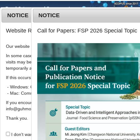
NOTICE
NOTICE
MENU
T
Website Renewal Notice
Call for Papers: FSP 2026 Special Topic
o
g
Our website has recently been renewed.
Korean J. Food Preserv.
2022
;
g
29
(
6
):
932
-
942
l
In some cases, images, CSS files, or other settings saved in your b
pISSN: 1738-7248, eISSN: 2287-7428
visits may be reused instead of downloading the latest files. As a r
e
DOI:
https://doi.org/10.11002/kjfp.2022.29.6.932
temporarily appear incorrectly or may not display properly.
n
Article
a
If this occurs, please perform a hard refresh.
v
- Windows: Ctrl + F5
붉은색 파프리카 분말 첨가량에 따른 들
i
- Mac: Command + Shift + R
기름 마요네즈의 품질 특성 및 저장 중
g
If you encounter any errors or difficulties while using the website, p
a
산화안정성에 미치는 영향
info@guhmok.com.
t
1
2
2
1
,
2
,
3
,
*
이교연
,
한채연
,
표민정
,
최성길
i
Thank you.
o
Effect of red paprika powder on
n
I don't want to open this window for a day.
quality and oxidative stability of