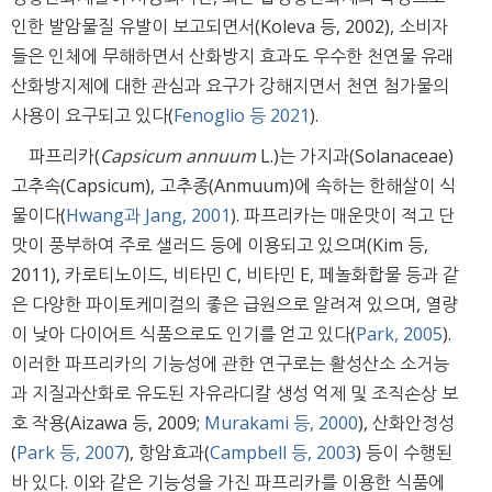
인한 발암물질 유발이 보고되면서(Koleva 등, 2002), 소비자
들은 인체에 무해하면서 산화방지 효과도 우수한 천연물 유래
산화방지제에 대한 관심과 요구가 강해지면서 천연 첨가물의
사용이 요구되고 있다(
Fenoglio 등 2021
).
파프리카(
Capsicum annuum
L.)는 가지과(Solanaceae)
고추속(Capsicum), 고추종(Anmuum)에 속하는 한해살이 식
물이다(
Hwang과 Jang, 2001
). 파프리카는 매운맛이 적고 단
맛이 풍부하여 주로 샐러드 등에 이용되고 있으며(Kim 등,
2011), 카로티노이드, 비타민 C, 비타민 E, 페놀화합물 등과 같
은 다양한 파이토케미컬의 좋은 급원으로 알려져 있으며, 열량
이 낮아 다이어트 식품으로도 인기를 얻고 있다(
Park, 2005
).
이러한 파프리카의 기능성에 관한 연구로는 활성산소 소거능
과 지질과산화로 유도된 자유라디칼 생성 억제 및 조직손상 보
호 작용(Aizawa 등, 2009;
Murakami 등, 2000
), 산화안정성
(
Park 등, 2007
), 항암효과(
Campbell 등, 2003
) 등이 수행된
바 있다. 이와 같은 기능성을 가진 파프리카를 이용한 식품에