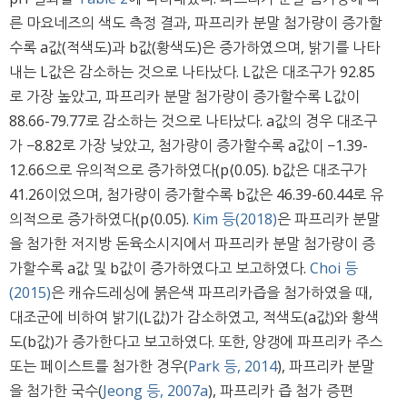
른 마요네즈의 색도 측정 결과, 파프리카 분말 첨가량이 증가할
수록 a값(적색도)과 b값(황색도)은 증가하였으며, 밝기를 나타
내는 L값은 감소하는 것으로 나타났다. L값은 대조구가 92.85
로 가장 높았고, 파프리카 분말 첨가량이 증가할수록 L값이
88.66-79.77로 감소하는 것으로 나타났다. a값의 경우 대조구
가 −8.82로 가장 낮았고, 첨가량이 증가할수록 a값이 −1.39-
12.66으로 유의적으로 증가하였다(p⟨0.05). b값은 대조구가
41.26이었으며, 첨가량이 증가할수록 b값은 46.39-60.44로 유
의적으로 증가하였다(p⟨0.05).
Kim 등(2018)
은 파프리카 분말
을 첨가한 저지방 돈육소시지에서 파프리카 분말 첨가량이 증
가할수록 a값 및 b값이 증가하였다고 보고하였다.
Choi 등
(2015)
은 캐슈드레싱에 붉은색 파프리카즙을 첨가하였을 때,
대조군에 비하여 밝기(L값)가 감소하였고, 적색도(a값)와 황색
도(b값)가 증가한다고 보고하였다. 또한, 양갱에 파프리카 주스
또는 페이스트를 첨가한 경우(
Park 등, 2014
), 파프리카 분말
을 첨가한 국수(
Jeong 등, 2007a
), 파프리카 즙 첨가 증편