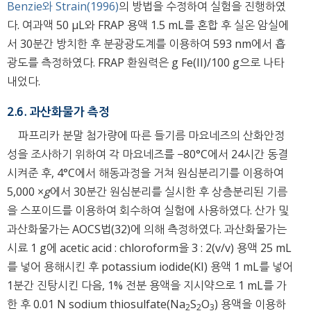
Benzie와 Strain(1996)
의 방법을 수정하여 실험을 진행하였
다. 여과액 50 μL와 FRAP 용액 1.5 mL를 혼합 후 실온 암실에
서 30분간 방치한 후 분광광도계를 이용하여 593 nm에서 흡
광도를 측정하였다. FRAP 환원력은 g Fe(II)/100 g으로 나타
내었다.
2.6. 과산화물가 측정
파프리카 분말 첨가량에 따른 들기름 마요네즈의 산화안정
성을 조사하기 위하여 각 마요네즈를 −80°C에서 24시간 동결
시켜준 후, 4°C에서 해동과정을 거쳐 원심분리기를 이용하여
5,000 ×
g
에서 30분간 원심분리를 실시한 후 상층분리된 기름
을 스포이드를 이용하여 회수하여 실험에 사용하였다. 산가 및
과산화물가는 AOCS법(32)에 의해 측정하였다. 과산화물가는
시료 1 g에 acetic acid : chloroform을 3 : 2(v/v) 용액 25 mL
를 넣어 용해시킨 후 potassium iodide(KI) 용액 1 mL를 넣어
1분간 진탕시킨 다음, 1% 전분 용액을 지시약으로 1 mL를 가
한 후 0.01 N sodium thiosulfate(Na
S
O
) 용액을 이용하
2
2
3