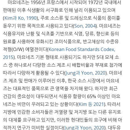
마요네즈는 1956년 프랑스에서 시작되어 1972년 국내에서
판매된 이후 식생활의 서구화로 인해 널리 이용되고 있으며
(
Kim과 Ko, 1990
), 주로 소스류 및 드레싱으로 식품의 풍미를
돋우기 위한 목적으로 사용되고 있다(
Son, 2004
). 마요네즈는
식용유지와 난황 및 식초를 기반으로 식염, 당류, 향신료 등의
원료를 사용하여 유화시킨 조미식품으로, 반고체상의 수중유
적형(O/W) 에멀젼이다(
Korean Food Standards Codex,
2015
). 마요네즈 기본 형태로 사용되기도 하지만 5대 모체 소
스 중 하나로서 다양한 소스 제조 시 배합비율과 부재료 첨가에
따라서 다양하게 활용될 수 있다(
Jung과 Yoon, 2020
). 마요네
즈 제조 및 판매가 이루어진 이후, 한국 소스 시장에서 마요네
즈는 대표적인 품목으로 큰 영역을 차지해 왔다. 하지만 최근
건강의 중요성이 대두되면서 식용유 함량이 65% 이상인 마요
네즈는 비만이 우려되고 있는 상황이다(
Kim 등 2021
). 따라서
지방에 민감한 소비자들은 저열량 및 저지방 또는 다른 유지로
의 대체를 요구하고 있지만, 이러한 현대인들의 요구에 비해 아
직까지 연구가 미비한 실정이다(
Jung과 Yoon, 2020
). 대두유