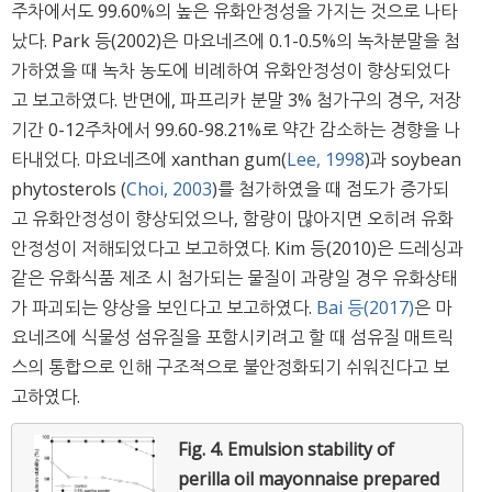
주차에서도 99.60%의 높은 유화안정성을 가지는 것으로 나타
났다. Park 등(2002)은 마요네즈에 0.1-0.5%의 녹차분말을 첨
가하였을 때 녹차 농도에 비례하여 유화안정성이 향상되었다
고 보고하였다. 반면에, 파프리카 분말 3% 첨가구의 경우, 저장
기간 0-12주차에서 99.60-98.21%로 약간 감소하는 경향을 나
타내었다. 마요네즈에 xanthan gum(
Lee, 1998
)과 soybean
phytosterols (
Choi, 2003
)를 첨가하였을 때 점도가 증가되
고 유화안정성이 향상되었으나, 함량이 많아지면 오히려 유화
안정성이 저해되었다고 보고하였다. Kim 등(2010)은 드레싱과
같은 유화식품 제조 시 첨가되는 물질이 과량일 경우 유화상태
가 파괴되는 양상을 보인다고 보고하였다.
Bai 등(2017)
은 마
요네즈에 식물성 섬유질을 포함시키려고 할 때 섬유질 매트릭
스의 통합으로 인해 구조적으로 불안정화되기 쉬워진다고 보
고하였다.
Fig. 4.
Emulsion stability of
perilla oil mayonnaise prepared