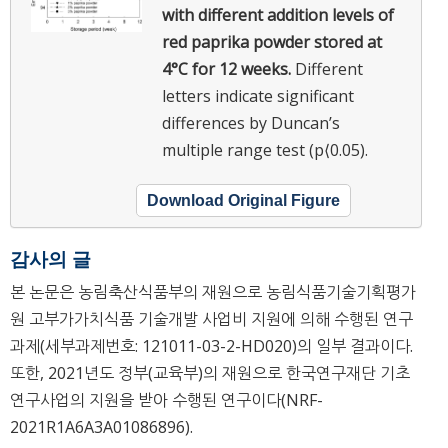
with different addition levels of
red paprika powder stored at
4°C for 12 weeks.
Different
letters indicate significant
differences by Duncan’s
multiple range test (p⟨0.05).
Download Original Figure
감사의 글
본 논문은 농림축산식품부의 재원으로 농림식품기술기획평가
원 고부가가치식품 기술개발 사업비 지원에 의해 수행된 연구
과제(세부과제번호: 121011-03-2-HD020)의 일부 결과이다.
또한, 2021년도 정부(교육부)의 재원으로 한국연구재단 기초
연구사업의 지원을 받아 수행된 연구이다(NRF-
2021R1A6A3A01086896).