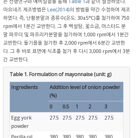
은 선행연구와 예비실험을 통해
Table 1
과 같이 설정하였다.
마요네즈 제조방법은
Lee(2014)
의 방법을 약간 수정하여 제조
하였다. 즉, 난황분말과 증류수(온도: 30±5°C)를 첨가하여 750
rpm에서 1분간 교반한다. 그 후 백설탕, 꽃소금, 머스타드 분
말 파우더 및 파프리카분말을 첨가하여 1,000 rpm에서 1분간
교반한다. 들기름을 첨가한 후 2,000 rpm에서 6분간 교반한
다. 그 후 바로 표면에 식초를 첨가 후 다시 3,000 rpm에서 3분
간 교반한다.
Table 1.
Formulation of mayonnaise (unit: g)
Ingredients
Addition level of onion powder
(%)
0
0.5
1
2
3
Egg york
27.5
27.5
27.5
27.5
27.5
powder
Perilla oil
380
380
380
380
380