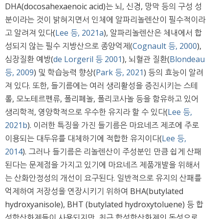
DHA(docosahexaenoic acid)는 뇌, 신경, 망막 등의 구성 성
분이라는 것이 밝혀지면서 인체에 알파리놀렌산이 필수적이라
고 알려져 있다(
Lee 등, 2021a
), 알파리놀렌산은 체내에서 합
성되지 않는 필수 지방산으로 종양억제(
Cognault 등, 2000
),
심장질환 예방(
de Lorgeril 등 2001
), 뇌혈관 질환(
Blondeau
등, 2009
) 및 학습능력 향상(
Park 등, 2021
) 등의 효능이 알려
져 있다. 또한, 들기름에는 여러 생리활성을 증진시키는 스테
롤, 모노테르펜류, 폴리페놀, 폴리코사놀 등을 함유하고 있어
생리학적, 영양학적으로 우수한 유지라 할 수 있다(
Lee 등,
2021b
). 이러한 특징을 가진 들기름은 마요네즈 제조에 주로
이용되는 대두유를 대체하기에 적합한 유지이다(
Lee 등,
2014
). 그러나 들기름은 리놀렌산이 주성분인 만큼 쉽게 산패
된다는 문제점을 가지고 있기에 마요네즈 제품개발을 위해서
는 산화안정성의 개선이 요구된다. 일반적으로 유지의 산패를
억제하여 저장성을 연장시키기 위하여 BHA(butylated
hydroxyanisole), BHT (butylated hydroxytoluene) 등 합
성항산화제들이 사용되지만, 최근 합성항산화제의 독성으로