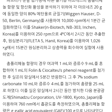
파프리카 분말 첨가량에 따른 들기름 마요네즈의 총폴리페
놀 함량 및 항산화 활성을 분석하기 위하여 각 마요네즈 20 g
에 동일한 양의 80% 메탄올로 균질기(Wiggen Hauser, D-
50, Berlin, Germany)를 사용하여 10,000 rpm에서 1분간 균
질화하였다. 이를 Shaker(n-Biotech, NB-303, Inchen,
Korea)를 이용하여 250 rpm으로 4°C에서 2시간 동안 추출한
후, 원심분리기(FLETA 5, Hanil, Korea)를 이용하여 1,026
×
g
에서 15분간 원심분리하고 상층액을 회수하여 실험에 사용
하였다.
총폴리페놀 함량의 경우 여과액 1 mL와 증류수 9 mL를 혼
합하여 1 mL의 Folin & Ciocalteu’s phenol reagent를 첨가
한 후 실온의 암실에서 5분간 반응한다. 그 후 7% sodium
carbonate 10 mL와 증류수 4 mL를 첨가하여 총량을 25 mL
로 하였다. 이를 실온 암실에서 2시간 동안 방치한 다음 분광광
도계(Shimadzu Corporation, UV-1800, Kyoto, Japan)를
이용하여 760 nm에서 흡광도를 측정하였으며, 총폴리페놀 함
량은 g gallic acid equivalent (GAE)/100 g으로 나타내었다