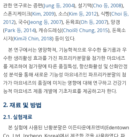
관한 연구로는 증편(
Jung 등, 2004
), 설기떡(
Cho 등, 2008
),
스폰지케이크(
Kim, 2009
), 소스(
Kim 등, 2012
), 식빵(
Choi 등,
2012
), 국수(
Jeong 등, 2007
), 돈육포(
Oh 등, 2007
), 양갱
(
Park 등, 2014
), 캐슈드레싱(
Choi와 Chung, 2015
), 돈육소
시지(
Kim과 Chin, 2018
) 등이 있다.
본 연구에서는 영양학적, 기능학적으로 우수한 들기름과 우
수한 생리활성 효과를 가진 파프리카분말을 첨가한 마요네즈
를 제조하여 첨가량에 따른 품질특성, 항산화활성 및 산화안정
성 분석을 통해 새로운 기능성 마요네즈인 파프리카분말의 첨
가가 마요네즈의 품질에 미치는 영향에 대해 연구하고 건강기
능적 마요네즈 제품 개발에 기초자료를 제공하고자 한다.
2. 재료 및 방법
2.1. 실험재료
본 실험에 사용된 난황분말은 이든타운에프앤비(Edentown
Co., Ltd., Incheon, Korea)에서 제조한 것을 사용하였다. 파