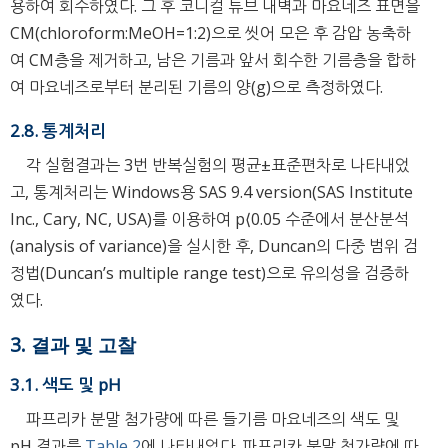
용하여 회수하였다. 그 후 코니컬 튜브 내벽과 마요네즈 표면을
CM(chloroform:MeOH=1:2)으로 씻어 모은 후 감압 농축하
여 CM층을 제거하고, 남은 기름과 앞서 회수한 기름층을 합하
여 마요네즈로부터 분리된 기름의 양(g)으로 측정하였다.
2.8. 통계처리
각 실험결과는 3번 반복실험의 평균±표준편차로 나타내었
고, 통계처리는 Windows용 SAS 9.4 version(SAS Institute
Inc., Cary, NC, USA)를 이용하여 p⟨0.05 수준에서 분산분석
(analysis of variance)을 실시한 후, Duncan의 다중 범위 검
정법(Duncan’s multiple range test)으로 유의성을 검증하
였다.
3. 결과 및 고찰
3.1. 색도 및 pH
파프리카 분말 첨가량에 따른 들기름 마요네즈의 색도 및
pH 결과를
Table 2
에 나타내었다. 파프리카 분말 첨가량에 따