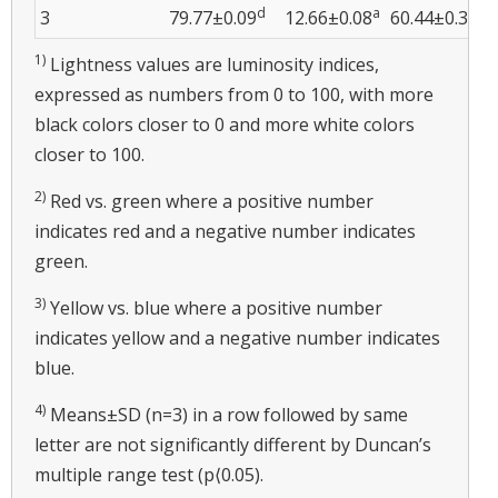
d
a
a
3
79.77±0.09
12.66±0.08
60.44±0.32
1)
Lightness values are luminosity indices,
expressed as numbers from 0 to 100, with more
black colors closer to 0 and more white colors
closer to 100.
2)
Red vs. green where a positive number
indicates red and a negative number indicates
green.
3)
Yellow vs. blue where a positive number
indicates yellow and a negative number indicates
blue.
4)
Means±SD (n=3) in a row followed by same
letter are not significantly different by Duncan’s
multiple range test (p⟨0.05).