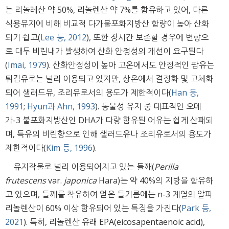
는 리놀레산 약 50%, 리놀렌산 약 7%를 함유하고 있어, 다른
식용유지에 비해 비교적 다가불포화지방산 함량이 높아 산화
되기 쉽고(
Lee 등, 2012
), 또한 장시간 보존할 경우에 변향으
로 대두 비린내가 발생하여 산화 안정성의 개선이 요구된다
(
Imai, 1979
). 산화안정성이 높아 고온에서도 안정적인 팜유는
튀김유로는 널리 이용되고 있지만, 상온에서 결정화 및 고체화
되어 샐러드유, 조리유로서의 용도가 제한적이다(
Han 등,
1991
;
Hyun과 Ahn, 1993
). 동물성 유지 중 대표적인 오메
가-3 불포화지방산인 DHA가 다량 함유된 어유는 쉽게 산패되
며, 특유의 비린향으로 인해 샐러드유나 조리유로서의 용도가
제한적이다(
Kim 등, 1996
).
유지작물로 널리 이용되어지고 있는 들깨(
Perilla
frutescens
var.
japonica
Hara)는 약 40%의 지방을 함유하
고 있으며, 들깨를 착유하여 얻은 들기름에는 n-3 계열의 알파
리놀렌산이 60% 이상 함유되어 있는 특징을 가진다(
Park 등,
2021
). 특히, 리놀렌산 유래 EPA(eicosapentaenoic acid),