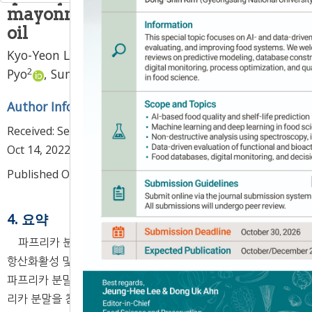
mayonnaise prepared with perilla
oil
1
2
Kyo-Yeon Lee
,
Chae Yeon Han
,
Min Jeong
2
1
,
2
,
3
,
*
Pyo
,
Sung-Gil Choi
Author Information & Copyright
▼
Received:
Sep 20, 2022
; Revised:
Oct 13, 2022
; Accepted:
Oct 14, 2022
Published Online: Oct 30, 2022
4. 요약
파프리카 분말 첨가량에 따른 들기름 마요네즈의 품질특성,
항산화활성 및 산화안정성에 미치는 영향에 대해 평가하였다.
파프리카 분말을 이용한 들기름 마요네즈의 개발을 위해 파프
리카 분말을 첨가하지 않은 대조구, 0.5-3% 파프리카 분말 첨