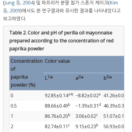
(
Jung 등, 2004
) 및 파프리카 분말 첨가 스폰지 케이크(
Kim
등, 2009
)에서도 본 연구결과와 유사한 결과를 나타내었다고
보고하였다.
Table 2.
Color and pH of perilla oil mayonnaise
prepared according to the concentration of red
paprika powder
Concentration
Color value
of
paprika
1)
2)
3)
L
*
a
*
b
*
powder (%)
a4)
e
e
0
92.85±0.14
−8.82±0.02
41.26±0.08
b
d
d
0.5
88.66±0.49
−1.39±0.31
46.39±0.30
b
c
c
1
86.76±0.20
3.06±0.02
51.07±0.19
c
b
b
2
82.74±0.11
9.15±0.23
56.93±0.08