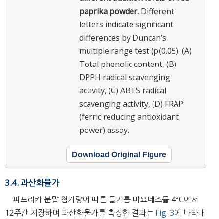
paprika powder.
Different
letters indicate significant
differences by Duncan’s
multiple range test (p⟨0.05). (A)
Total phenolic content, (B)
DPPH radical scavenging
activity, (C) ABTS radical
scavenging activity, (D) FRAP
(ferric reducing antioxidant
power) assay.
Download Original Figure
3.4. 과산화물가
파프리카 분말 첨가량에 따른 들기름 마요네즈를 4°C에서
12주간 저장하며 과산화물가를 측정한 결과는
Fig. 3
에 나타내