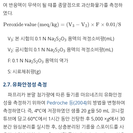
여 반응액이 무색이 될 때를 종말점으로 과산화물가를 측정하
였다.
Peroxide
value
(
meq/kg
)
=
(
V
−
V
)
×
F
×
0.01
/
S
Peroxide
value
meq/kg
=
V
3
−
V
2
×
F
×
0.01
/
S
3
2
V
: 본 시험의 0.1 N Na
S
O
용액의 적정소비량(mL)
3
2
2
3
V
: 공시험의 0.1 N Na
S
O
용액의 적정소비량(mL)
2
2
2
3
F: 0.1 N Na
S
O
용액의 역가
2
2
3
S: 시료채취량(g)
2.7. 유화안정성 측정
파프리카 분말 첨가량에 따른 들기름 마요네즈의 유화안정
성을 측정하기 위하여
Pedroche 등(2004)
의 방법을 변형하여
측정하였다. 즉, 4°C에 저장하였던 샘플 20 g을 50 mL 코니컬
튜브에 담고 60°C에서 1시간 동안 진탕한 후 5,000 ×
g
에서 30
분간 원심분리를 실시한 후, 상층분리된 기름을 스포이드를 사