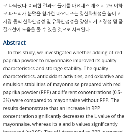
로 나타났다. 이러한 결과로 들기름 마요네즈 제조 시 2% 이하
로 파프리카 분말을 첨가한 마요네즈는 항산화활성을 높이고
저장 중의 산화안정성 및 유화안정성을 향상시켜 저장성 및 품
질개선에 도움을 줄 수 있을 것으로 사료된다.
Abstract
In this study, we investigated whether adding of red
paprika powder to mayonnaise improved its quality
characteristics and storage stability. The quality
characteristics, antioxidant activities, and oxidative and
emulsion stabilities of mayonnaise prepared with red
paprika powder (RPP) at different concentrations (0.5-
3%) were compared to mayonnaise without RPP. The
results demonstrate that an increase in RPP
concentration significantly decreases the L value of the
mayonnaise, whereas its a and b values significantly
increased (p⟨0.05). The pH decreased as RPP increased.