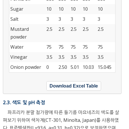
Sugar
10
10
10
10
10
Salt
3
3
3
3
3
Mustard
2.5
2.5
2.5
2.5
2.5
powder
Water
75
75
75
75
75
Vinegar
3.5
3.5
3.5
3.5
3.5
Onion powder
0
2.50
5.01
10.03
15.045
Download Excel Table
2.3. 색도 및 pH 측정
파프리카 분말 첨가량에 따른 들기름 마요네즈의 색도를 살
펴보기 위하여 색차계(CT-301, Minolta, Japan)를 사용하였
다. 표준백색판(L=93.6, a=0.31, b=0.32)으로 보정하였으며,