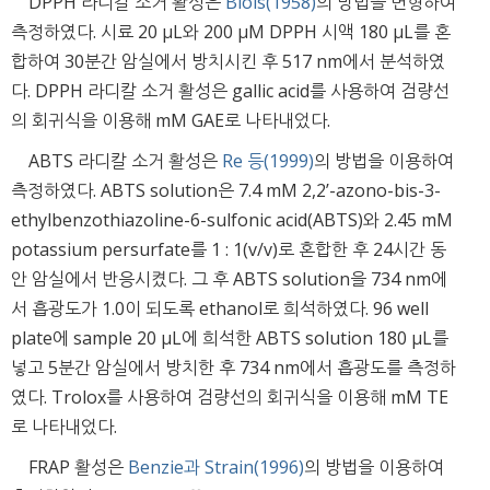
DPPH 라디칼 소거 활성은
Blois(1958)
의 방법을 변형하여
측정하였다. 시료 20 μL와 200 μM DPPH 시액 180 μL를 혼
합하여 30분간 암실에서 방치시킨 후 517 nm에서 분석하였
다. DPPH 라디칼 소거 활성은 gallic acid를 사용하여 검량선
의 회귀식을 이용해 mM GAE로 나타내었다.
ABTS 라디칼 소거 활성은
Re 등(1999)
의 방법을 이용하여
측정하였다. ABTS solution은 7.4 mM 2,2’-azono-bis-3-
ethylbenzothiazoline-6-sulfonic acid(ABTS)와 2.45 mM
potassium persurfate를 1 : 1(v/v)로 혼합한 후 24시간 동
안 암실에서 반응시켰다. 그 후 ABTS solution을 734 nm에
서 흡광도가 1.0이 되도록 ethanol로 희석하였다. 96 well
plate에 sample 20 μL에 희석한 ABTS solution 180 μL를
넣고 5분간 암실에서 방치한 후 734 nm에서 흡광도를 측정하
였다. Trolox를 사용하여 검량선의 회귀식을 이용해 mM TE
로 나타내었다.
FRAP 활성은
Benzie과 Strain(1996)
의 방법을 이용하여