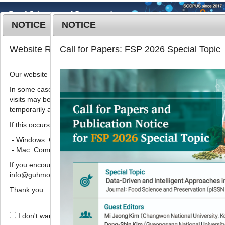
NOTICE
NOTICE
MENU
T
Website Renewal Notice
Call for Papers: FSP 2026 Special Topic
o
g
Our website has recently been renewed.
Korean J. Food Preserv.
2020
;
g
27
(
2
):
204
-
211
l
In some cases, images, CSS files, or other settings saved in your b
pISSN: 1738-7248, eISSN: 2287-7428
visits may be reused instead of downloading the latest files. As a r
e
DOI:
https://doi.org/10.11002/kjfp.2020.27.2.204
temporarily appear incorrectly or may not display properly.
n
Article
a
If this occurs, please perform a hard refresh.
v
- Windows: Ctrl + F5
산수유(Corni fructus)에서 분리한 항
i
- Mac: Command + Shift + R
산화 생리활성물질의 특성
g
If you encounter any errors or difficulties while using the website, p
a
1
1
1
,
2
,
*
김수희
,
성기운
,
정신교
info@guhmok.com.
t
i
Thank you.
Isolation of antioxidant
o
components from Corni fructus
n
I don't want to open this window for a day.
1
1
1
,
2
,
*
Su-Hui Kim
,
Gi-Un Seong
,
Shin-Kyo Chung