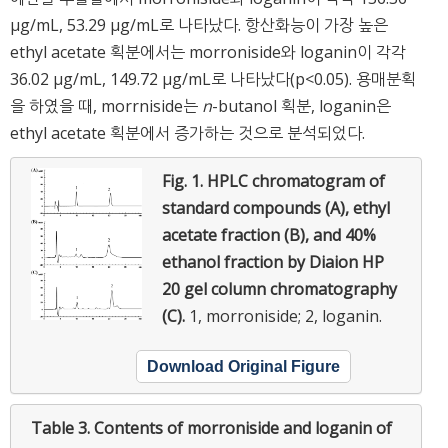
μg/mL, 53.29 μg/mL로 나타났다. 항산화능이 가장 높은
ethyl acetate 획분에서는 morroniside와 loganin이 각각
36.02 μg/mL, 149.72 μg/mL로 나타났다(p<0.05). 용매분획
을 하였을 때, morrniside는
n
-butanol 획분, loganin은
ethyl acetate 획분에서 증가하는 것으로 분석되었다.
Fig. 1.
HPLC chromatogram of
standard compounds (A), ethyl
acetate fraction (B), and 40%
ethanol fraction by Diaion HP
20 gel column chromatography
(C).
1, morroniside; 2, loganin.
Download Original Figure
Table 3.
Contents of morroniside and loganin of