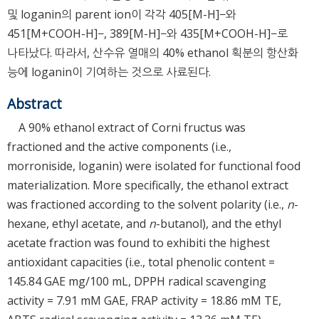
및 loganin의 parent ion이 각각 405[M-H]−와
451[M+COOH-H]−, 389[M-H]−와 435[M+COOH-H]−로
나타났다. 따라서, 산수유 열매의 40% ethanol 획분의 항산화
능에 loganin이 기여하는 것으로 사료된다.
Abstract
A 90% ethanol extract of Corni fructus was
fractioned and the active components (i.e.,
morroniside, loganin) were isolated for functional food
materialization. More specifically, the ethanol extract
was fractioned according to the solvent polarity (i.e.,
n
-
hexane, ethyl acetate, and
n
-butanol), and the ethyl
acetate fraction was found to exhibiti the highest
antioxidant capacities (i.e., total phenolic content =
145.84 GAE mg/100 mL, DPPH radical scavenging
activity = 7.91 mM GAE, FRAP activity = 18.86 mM TE,