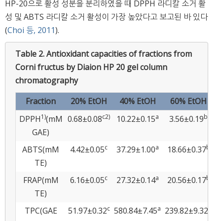
HP-20으로 활성 성분을 분리하였을 때 DPPH 라디칼 소거 활
성 및 ABTS 라디칼 소거 활성이 가장 높았다고 보고된 바 있다
(
Choi 등, 2011
).
Table 2.
Antioxidant capacities of fractions from
Corni fructus by Diaion HP 20 gel column
chromatography
Fraction
20% EtOH
40% EtOH
60% EtOH
1)
c
2)
a
b
DPPH
(mM
0.68±0.08
10.22±0.15
3.56±0.19
0
GAE)
c
a
b
ABTS(mM
4.42±0.05
37.29±1.00
18.66±0.37
0
TE)
c
a
b
FRAP(mM
6.16±0.05
27.32±0.14
20.56±0.17
0
TE)
c
a
b
TPC(GAE
51.97±0.32
580.84±7.45
239.82±9.32
5