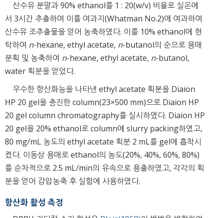
산수유 분말과 90% ethanol를 1 : 20(w/v) 비율로 실온에
서 3시간 추출하여 이를 여과지(Whatman No.2)에 여과하여
산수유 조추출물을 얻어 농축하였다. 이를 10% ethanol에 현
탁하여
n
-hexane, ethyl acetate,
n
-butanol의 순으로 용매
분획 및 농축하여
n
-hexane, ethyl acetate,
n
-butanol,
water 획분을 얻었다.
우수한 항산화능을 나타낸 ethyl acetate 획분을 Diaion
HP 20 gel을 충진한 column(23×500 mm)으로 Diaion HP
20 gel column chromatography를 실시하였다. Diaion HP
20 gel을 20% ethanol로 column에 slurry packing하였고,
80 mg/mL 농도의 ethyl acetate 획분 2 mL를 gel에 흡착시
켰다. 이동상 용매로 ethanol의 농도(20%, 40%, 60%, 80%)
를 순차적으로 2.5 mL/min의 유속으로 용출하였고, 각각의 획
분을 얻어 감압농축 후 실험에 사용하였다.
항산화 활성 측정