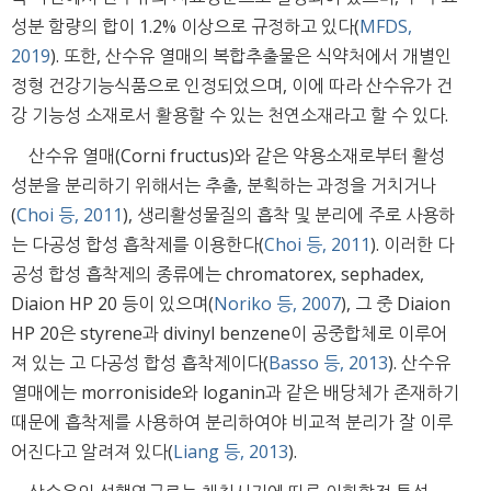
성분 함량의 합이 1.2% 이상으로 규정하고 있다(
MFDS,
2019
). 또한, 산수유 열매의 복합추출물은 식약처에서 개별인
정형 건강기능식품으로 인정되었으며, 이에 따라 산수유가 건
강 기능성 소재로서 활용할 수 있는 천연소재라고 할 수 있다.
산수유 열매(Corni fructus)와 같은 약용소재로부터 활성
성분을 분리하기 위해서는 추출, 분획하는 과정을 거치거나
(
Choi 등, 2011
), 생리활성물질의 흡착 및 분리에 주로 사용하
는 다공성 합성 흡착제를 이용한다(
Choi 등, 2011
). 이러한 다
공성 합성 흡착제의 종류에는 chromatorex, sephadex,
Diaion HP 20 등이 있으며(
Noriko 등, 2007
), 그 중 Diaion
HP 20은 styrene과 divinyl benzene이 공중합체로 이루어
져 있는 고 다공성 합성 흡착제이다(
Basso 등, 2013
). 산수유
열매에는 morroniside와 loganin과 같은 배당체가 존재하기
때문에 흡착제를 사용하여 분리하여야 비교적 분리가 잘 이루
어진다고 알려져 있다(
Liang 등, 2013
).