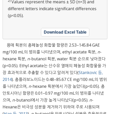
2)
Values represent the means ± SD (n=3) and
different letters indicate significant differences
(p<0.05).
Download Excel Table
용매 획분의 총페놀성 화합물 함량은 2.53–145.84 GAE
mg/100 mL의 범위를 나타냈으며, ethyl acetate 획분,
n
-
hexane 획분,
n
-butanol 획분, water 획분 순으로 낮아졌다
(p<0.05). Ethyl acetate는 산수유 열매의 페놀성 화합물을 가
장 효과적으로 추출할 수 있다고 알려져 있다(
Stankovic 등,
2014
). 총플라보노이드는 0.48–85.67 CE mg/100 mL의 범위
를 나타냈으며,
n
-hexane 획분에서 가장 높았다(p<0.05). 총
안토시아닌 함량은 0.01–0.97 mg/100 mL의 범위를 나타냈
으며,
n
-butanol에서 가장 높게 나타났다(p<0.05).
n
-
Hexane은 비극성 성분을 제거하기 위하여 주로 사용되며
(
Han 등, 2013
),
n
-butanol은 안토시아닌 성분을 효율적으로