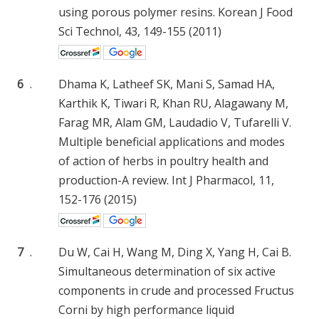
using porous polymer resins. Korean J Food
Sci Technol, 43, 149-155 (2011)
6
.
Dhama K, Latheef SK, Mani S, Samad HA,
Karthik K, Tiwari R, Khan RU, Alagawany M,
Farag MR, Alam GM, Laudadio V, Tufarelli V.
Multiple beneficial applications and modes
of action of herbs in poultry health and
production-A review. Int J Pharmacol, 11,
152-176 (2015)
7
.
Du W, Cai H, Wang M, Ding X, Yang H, Cai B.
Simultaneous determination of six active
components in crude and processed Fructus
Corni by high performance liquid