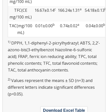
mg/100 mL)
c
a
b
TFC(CE
16.67±0.14
166.24±1.31
54.18±0.13
4
mg/100 mL)
b
a
b
TAC(mg/100
0.01±0.00
0.74±0.02
0.04±0.00
0
mL)
1)
DPPH, 1,1-diphenyl-2-picrylhydrazyl; ABTS, 2,2’-
azono-bis(3-ethylbenzot hiazoline-6-sulfonic
acid); FRAP, ferric ion reducing ability; TPC, total
phenolic contents; TFC, total flavonoid contents;
TAC, total anthocyanin contents.
2)
Values represent the means ± SD (n=3) and
different letters indicate significant differences
(p<0.05).
Download Excel Table