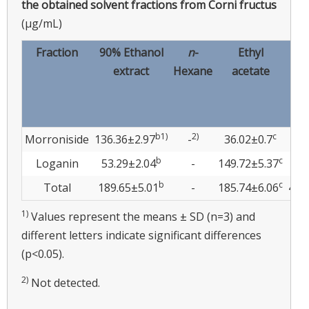
the obtained solvent fractions from Corni fructus
(μg/mL)
Fraction
90% Ethanol
n
-
Ethyl
n
extract
Hexane
acetate
b
1)
2)
c
Morroniside
136.36±2.97
-
36.02±0.7
295
b
c
Loganin
53.29±2.04
-
149.72±5.37
118
b
c
Total
189.65±5.01
-
185.74±6.06
413
1)
Values represent the means ± SD (n=3) and
different letters indicate significant differences
(p<0.05).
2)
Not detected.