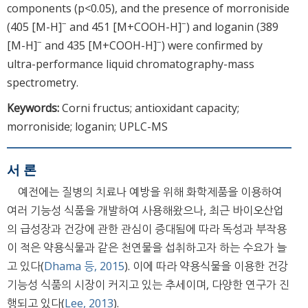
components (p<0.05), and the presence of morroniside
−
−
(405 [M-H]
and 451 [M+COOH-H]
) and loganin (389
−
−
[M-H]
and 435 [M+COOH-H]
) were confirmed by
ultra-performance liquid chromatography-mass
spectrometry.
Keywords:
Corni fructus; antioxidant capacity;
morroniside; loganin; UPLC-MS
서 론
예전에는 질병의 치료나 예방을 위해 화학제품을 이용하여
여러 기능성 식품을 개발하여 사용해왔으나, 최근 바이오산업
의 급성장과 건강에 관한 관심이 증대됨에 따라 독성과 부작용
이 적은 약용식물과 같은 천연물을 섭취하고자 하는 수요가 늘
고 있다(
Dhama 등, 2015
). 이에 따라 약용식물을 이용한 건강
기능성 식품의 시장이 커지고 있는 추세이며, 다양한 연구가 진
행되고 있다(
Lee, 2013
).