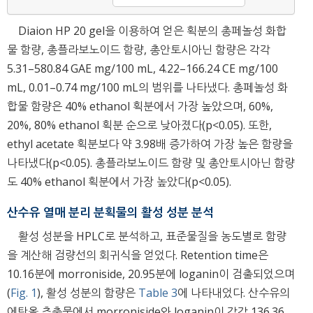
Diaion HP 20 gel을 이용하여 얻은 획분의 총페놀성 화합
물 함량, 총플라보노이드 함량, 총안토시아닌 함량은 각각
5.31–580.84 GAE mg/100 mL, 4.22–166.24 CE mg/100
mL, 0.01–0.74 mg/100 mL의 범위를 나타냈다. 총페놀성 화
합물 함량은 40% ethanol 획분에서 가장 높았으며, 60%,
20%, 80% ethanol 획분 순으로 낮아졌다(p<0.05). 또한,
ethyl acetate 획분보다 약 3.98배 증가하여 가장 높은 함량을
나타냈다(p<0.05). 총플라보노이드 함량 및 총안토시아닌 함량
도 40% ethanol 획분에서 가장 높았다(p<0.05).
산수유 열매 분리 분획물의 활성 성분 분석
활성 성분을 HPLC로 분석하고, 표준물질을 농도별로 함량
을 계산해 검량선의 회귀식을 얻었다. Retention time은
10.16분에 morroniside, 20.95분에 loganin이 검출되었으며
(
Fig. 1
), 활성 성분의 함량은
Table 3
에 나타내었다. 산수유의
에탄올 추출물에서 morroniside와 loganin이 각각 136.36