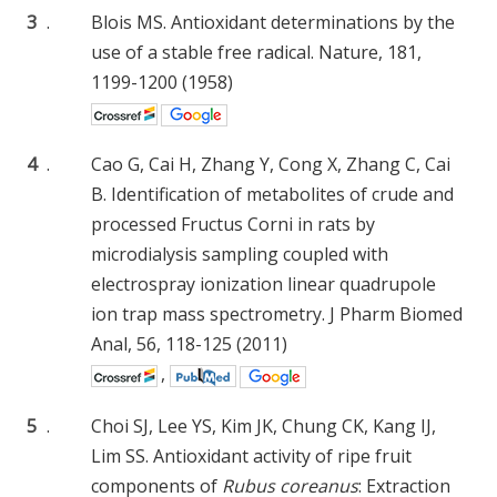
3
.
Blois MS. Antioxidant determinations by the
use of a stable free radical. Nature, 181,
1199-1200 (1958)
4
.
Cao G, Cai H, Zhang Y, Cong X, Zhang C, Cai
B. Identification of metabolites of crude and
processed Fructus Corni in rats by
microdialysis sampling coupled with
electrospray ionization linear quadrupole
ion trap mass spectrometry. J Pharm Biomed
Anal, 56, 118-125 (2011)
,
5
.
Choi SJ, Lee YS, Kim JK, Chung CK, Kang IJ,
Lim SS. Antioxidant activity of ripe fruit
components of
Rubus coreanus
: Extraction