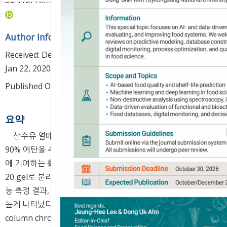
Author Information & Copyright
▼
Received:
Dec 18, 2019
; Revised:
Jan 21, 2020
; Accepted:
Jan 22, 2020
Published Online: Apr 30, 2020
요약
산수유 열매의 건강 기능성 소재화를 위하여 산수유 열매의
90% 에탄올 추출물을 용매 분획하여 항산화능을 측정하고, 이
에 기여하는 활성 성분(morroniside, loganin)을 Diaion HP
20 gel로 분리하였다. 산수유 열매의 추출물 및 획분의 항산화
능 측정 결과, 이 중 ethyl acetate 획분에서 항산화능이 가장
높게 나타났다(p<0.05). 이를 이용하여 Diaion HP 20 gel
column chromatography를 실시하였으며, 20%, 40%,