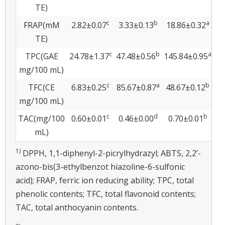
TE)
c
b
a
FRAP(mM
2.82±0.07
3.33±0.13
18.86±0.32
3.
TE)
c
b
a
TPC(GAE
24.78±1.37
47.48±0.56
145.84±0.95
24
mg/100 mL)
c
a
b
TFC(CE
6.83±0.25
85.67±0.87
48.67±0.12
4
mg/100 mL)
c
d
b
TAC(mg/100
0.60±0.01
0.46±0.00
0.70±0.01
0
mL)
1)
DPPH, 1,1-diphenyl-2-picrylhydrazyl; ABTS, 2,2’-
azono-bis(3-ethylbenzot hiazoline-6-sulfonic
acid); FRAP, ferric ion reducing ability; TPC, total
phenolic contents; TFC, total flavonoid contents;
TAC, total anthocyanin contents.