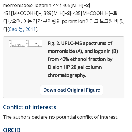
morronisde와 loganin 각각 405[M-H]−와
451[M+COOHH]−, 389[M-H]−와 435[M+COOH-H]−로 나
타났으며, 이는 각각 분자량의 parent ion이라고 보고된 바 있
다(
Cao 등, 2011
).
Fig. 2.
UPLC-MS spectrums of
morroniside (A), and loganin (B)
from 40% ethanol fraction by
Diaion HP 20 gel column
chromatography.
Download Original Figure
Conflict of interests
The authors declare no potential conflict of interest.
ORCID