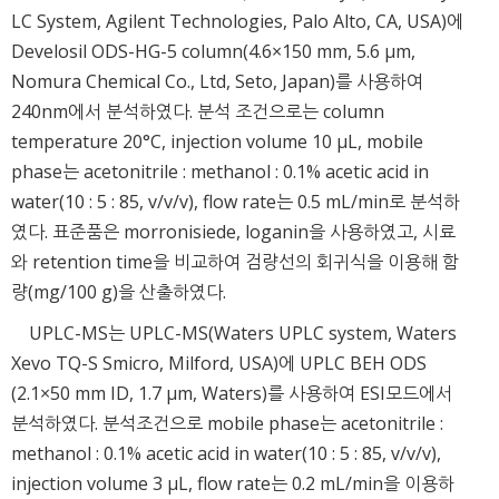
LC System, Agilent Technologies, Palo Alto, CA, USA)에
Develosil ODS-HG-5 column(4.6×150 mm, 5.6 μm,
Nomura Chemical Co., Ltd, Seto, Japan)를 사용하여
240nm에서 분석하였다. 분석 조건으로는 column
temperature 20°C, injection volume 10 μL, mobile
phase는 acetonitrile : methanol : 0.1% acetic acid in
water(10 : 5 : 85, v/v/v), flow rate는 0.5 mL/min로 분석하
였다. 표준품은 morronisiede, loganin을 사용하였고, 시료
와 retention time을 비교하여 검량선의 회귀식을 이용해 함
량(mg/100 g)을 산출하였다.
UPLC-MS는 UPLC-MS(Waters UPLC system, Waters
Xevo TQ-S Smicro, Milford, USA)에 UPLC BEH ODS
(2.1×50 mm ID, 1.7 μm, Waters)를 사용하여 ESI모드에서
분석하였다. 분석조건으로 mobile phase는 acetonitrile :
methanol : 0.1% acetic acid in water(10 : 5 : 85, v/v/v),
injection volume 3 μL, flow rate는 0.2 mL/min을 이용하