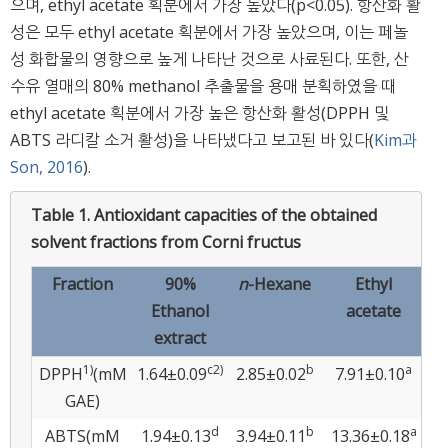
으며, ethyl acetate 획분에서 가장 높았다(p<0.05). 항산화 활
성은 모두 ethyl acetate 획분에서 가장 높았으며, 이는 페놀
성 화합물의 영향으로 높게 나타난 것으로 사료된다. 또한, 산
수유 열매의 80% methanol 추출물을 용매 분획하였을 때
ethyl acetate 획분에서 가장 높은 항산화 활성(DPPH 및
ABTS 라디칼 소거 활성)을 나타냈다고 보고된 바 있다(
Kim과
Son, 2016
).
Table 1.
Antioxidant capacities of the obtained
solvent fractions from Corni fructus
Fraction
90%
n
-Hexane
Ethyl
n
Ethanol
acetate
extract
1)
c
2)
b
a
DPPH
(mM
1.64±0.09
2.85±0.02
7.91±0.10
1
GAE)
d
b
a
ABTS(mM
1.94±0.13
3.94±0.11
13.36±0.18
2