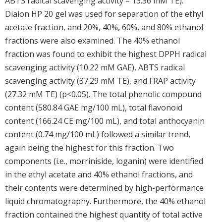
ABTS radical scavenging activity = 13.36 mM TE).
Diaion HP 20 gel was used for separation of the ethyl
acetate fraction, and 20%, 40%, 60%, and 80% ethanol
fractions were also examined. The 40% ethanol
fraction was found to exhibit the highest DPPH radical
scavenging activity (10.22 mM GAE), ABTS radical
scavenging activity (37.29 mM TE), and FRAP activity
(27.32 mM TE) (p<0.05). The total phenolic compound
content (580.84 GAE mg/100 mL), total flavonoid
content (166.24 CE mg/100 mL), and total anthocyanin
content (0.74 mg/100 mL) followed a similar trend,
again being the highest for this fraction. Two
components (i.e., morriniside, loganin) were identified
in the ethyl acetate and 40% ethanol fractions, and
their contents were determined by high-performance
liquid chromatography. Furthermore, the 40% ethanol
fraction contained the highest quantity of total active