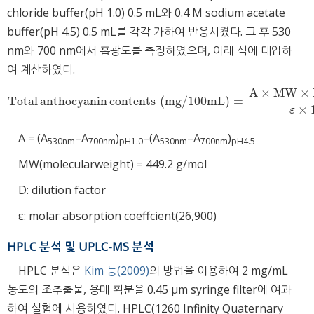
chloride buffer(pH 1.0) 0.5 mL와 0.4 M sodium acetate
buffer(pH 4.5) 0.5 mL를 각각 가하여 반응시켰다. 그 후 530
nm와 700 nm에서 흡광도를 측정하였으며, 아래 식에 대입하
여 계산하였다.
A
×
MW
×
Total
anthocyanin
contents
(
mg
/
100
mL
)
=
Total
anthocyanin
contents
(
mg
/
100
mL
)
=
A
×
MW
×
D
×
100
ε
×
×
ε
A = (A
–A
)
–(A
–A
)
530nm
700nm
pH1.0
530nm
700nm
pH4.5
MW(molecularweight) = 449.2 g/mol
D: dilution factor
ε: molar absorption coeffcient(26,900)
HPLC 분석 및 UPLC-MS 분석
HPLC 분석은
Kim 등(2009)
의 방법을 이용하여 2 mg/mL
농도의 조추출물, 용매 획분을 0.45 μm syringe filter에 여과
하여 실험에 사용하였다. HPLC(1260 Infinity Quaternary