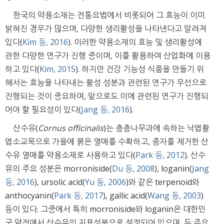
한국의 약용소재는 전통요법에서 비롯되어 그 효능이 이미
밝혀진 경우가 많으며, 다양한 생리활성을 나타낸다고 알려져
있다(
Kim 등, 2016
). 이러한 약용소재의 효능 및 생리활성에
관한 다양한 연구가 진행 중이며, 이를 활용하여 산업화에 이용
하고 있다(
Kim, 2015
). 하지만 건강 기능성 식품을 만들기 위
해서는 효능을 나타내는 활성 성분과 관련된 연구가 우선으로
진행되는 것이 중요하며, 앞으로도 이에 관련된 연구가 진행되
어야 할 필요성이 있다(
Jang 등, 2016
).
산수유(
Cornus officinalis
)는 층층나무과에 속하는 낙엽활
엽소교목으로 가을에 붉은 열매를 수확하고, 종자를 제거한 산
수유 열매를 약용소재로 사용하고 있다(
Park 등, 2012
). 산수
유의 주요 성분은 morroniside(
Du 등, 2008
), loganin(
Jang
등, 2016
), ursolic acid(
Yu 등, 2006
)와 같은 terpenoid와
anthocyanin(
Park 등, 2017
), gallic acid(
Wang 등, 2003
)
등이 있다. 그중에서 특히 morroniside와 loganin은 대한민
국 약전에서 산수유의 지표성분으로 설정되어 있으며, 두 주요