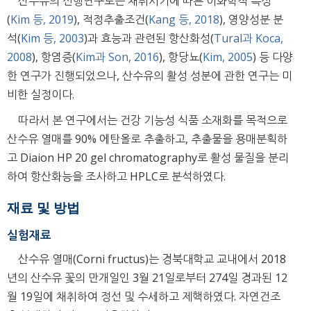
산수유의 선행연구로는 채취시기에 따른 이화학적 특성
(
Kim 등, 2019
), 적정추출조건(
Kang 등, 2018
), 영양성분 분
석(
Kim 등, 2003
)과 효능과 관련된 항산화성(
Tural과 Koca,
2008
), 항염증(
Kim과 Son, 2016
), 항당뇨(
Kim, 2005
) 등 다양
한 연구가 진행되었으나, 산수유의 활성 성분에 관한 연구는 미
비한 실정이다.
따라서 본 연구에서는 건강 기능성 식품 소재화를 목적으로
산수유 열매를 90% 에탄올로 추출하고, 추출물을 용매분획하
고 Diaion HP 20 gel chromatography로 활성 물질을 분리
하여 항산화능을 조사하고 HPLC로 분석하였다.
재료 및 방법
실험재료
산수유 열매(Corni fructus)는 경북대학교 교내에서 2018
년의 산수유 꽃의 만개일인 3월 21일로부터 274일 경과된 12
월 19일에 채취하여 정선 및 수세하고 제핵하였다. 자연건조