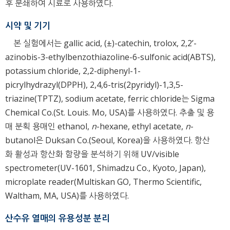
후 분쇄하여 시료로 사용하였다.
시약 및 기기
본 실험에서는 gallic acid, (±)-catechin, trolox, 2,2’-
azinobis-3-ethylbenzothiazoline-6-sulfonic acid(ABTS),
potassium chloride, 2,2-diphenyl-1-
picrylhydrazyl(DPPH), 2,4,6-tris(2pyridyl)-1,3,5-
triazine(TPTZ), sodium acetate, ferric chloride는 Sigma
Chemical Co.(St. Louis. Mo, USA)를 사용하였다. 추출 및 용
매 분획 용매인 ethanol,
n
-hexane, ethyl acetate,
n
-
butanol은 Duksan Co.(Seoul, Korea)을 사용하였다. 항산
화 활성과 항산화 함량을 분석하기 위해 UV/visible
spectrometer(UV-1601, Shimadzu Co., Kyoto, Japan),
microplate reader(Multiskan GO, Thermo Scientific,
Waltham, MA, USA)를 사용하였다.
산수유 열매의 유용성분 분리