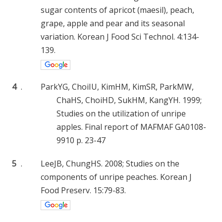
sugar contents of apricot (maesil), peach,
grape, apple and pear and its seasonal
variation. Korean J Food Sci Technol. 4:134-
139.
4
.
ParkYG, ChoiIU, KimHM, KimSR, ParkMW,
ChaHS, ChoiHD, SukHM, KangYH. 1999;
Studies on the utilization of unripe
apples. Final report of MAFMAF GA0108-
9910 p. 23-47
5
.
LeeJB, ChungHS. 2008; Studies on the
components of unripe peaches. Korean J
Food Preserv. 15:79-83.