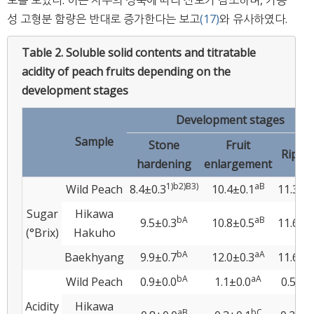
성 고형분 함량은 반대로 증가한다는 보고
(17)
와 유사하였다.
Table 2.
Soluble solid contents and titratable
acidity of peach fruits depending on the
development stages
Development stages
Sample
Stone
Fruit
Ripen
hardening
enlargement
1)
b
2)
B
3)
a
B
Wild Peach
8.4±0.3
10.4±0.1
11.3±0
Sugar
Hikawa
b
A
a
B
9.5±0.3
10.8±0.5
11.6±0
(°Brix)
Hakuho
b
A
a
A
Baekhyang
9.9±0.7
12.0±0.3
11.6±0
b
A
a
A
Wild Peach
0.9±0.0
1.1±0.0
0.5±0.
Acidity
Hikawa
a
B
b
C