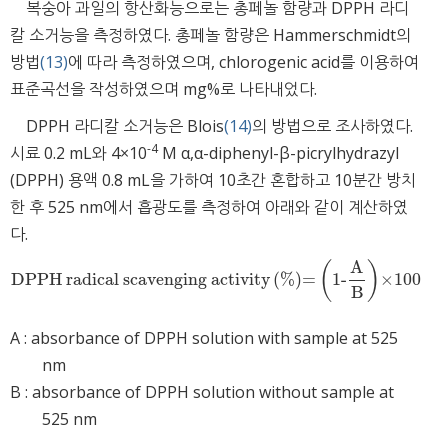
복숭아 과일의 항산화능으로는 총페놀 함량과 DPPH 라디
칼 소거능을 측정하였다. 총페놀 함량은 Hammerschmidt의
방법
(13)
에 따라 측정하였으며, chlorogenic acid를 이용하여
표준곡선을 작성하였으며 mg%로 나타내었다.
DPPH 라디칼 소거능은 Blois
(14)
의 방법으로 조사하였다.
-
4
시료 0.2 mL와 4×10
M α,α-diphenyl-β-picrylhydrazyl
(DPPH) 용액 0.8 mL을 가하여 10초간 혼합하고 10분간 방치
한 후 525 nm에서 흡광도를 측정하여 아래와 같이 계산하였
다.
A
(
)
DPPH radical scavenging activity
(
%
)
=
1-
×100
DPPH radical scavenging activity
%
=
1-
A
B
×100
B
A : absorbance of DPPH solution with sample at 525
nm
B : absorbance of DPPH solution without sample at
525 nm