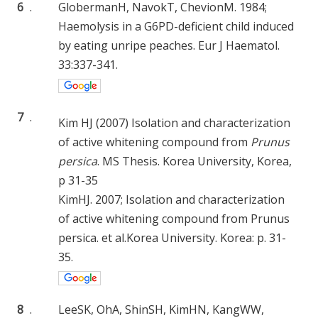
6
.
GlobermanH, NavokT, ChevionM. 1984;
Haemolysis in a G6PD-deficient child induced
by eating unripe peaches. Eur J Haematol.
33:337-341.
7
.
Kim HJ (2007) Isolation and characterization
of active whitening compound from
Prunus
persica
. MS Thesis. Korea University, Korea,
p 31-35
KimHJ. 2007; Isolation and characterization
of active whitening compound from Prunus
persica. et al.Korea University. Korea: p. 31-
35.
8
.
LeeSK, OhA, ShinSH, KimHN, KangWW,