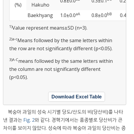
0.8±0.0
0.3±0.1
0.2±0.
(%)
Hakuho
a
A
b
B
Baekhyang
1.0±0.0
0.8±0.0
0.4±0.
1)
Value represent means±SD (n=3).
2)
a
-
c
Means followed by the same letters within
the row are not significantly different (p<0.05).
3)
A
-
C
means followed by the same letters within
the column are not significantly different
(p<0.05).
Download Excel Table
복숭아 과일의 성숙 시기별 당도/산도의 비(당산비)를 나타
낸 결과는
Fig. 2
와 같다. 경핵기에서는 품종별로 당산비가 큰
차이를 보이지 않았다. 성숙에 따라 복숭아 과일의 당산비는 증