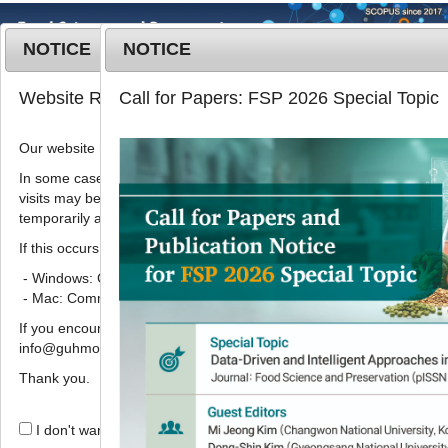
NOTICE
NOTICE
MENU
T
Website Renewal Notice
Call for Papers: FSP 2026 Special Topic
o
g
Our website has recently been renewed.
2019
;
26
(
2
):
174
-
178
g
pISSN: 1738-7248, eISSN: 2287-
l
In some cases, images, CSS files, or other settings saved in your b
7428
visits may be reused instead of downloading the latest files. As a r
e
DOI:
https://doi.org/10.11002/kjfp.2019.26.2.174
temporarily appear incorrectly or may not display properly.
n
Article
a
If this occurs, please perform a hard refresh.
v
- Windows: Ctrl + F5
성숙 시기별 복숭아 과일의 이화학적 특
i
- Mac: Command + Shift + R
성과 항산화능
g
If you encounter any errors or difficulties while using the website, p
a
,
김창섭
1,
이숙희
2,
정신교
3
*
info@guhmok.com.
t
i
Thank you.
Physicochemical characteristics
o
and antioxidant capacities of
n
I don't want to open this window for a day.
peach fruits in the development