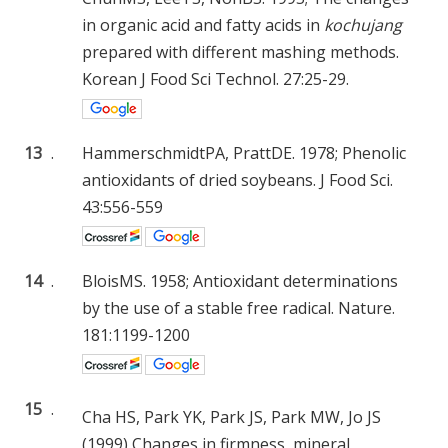
in organic acid and fatty acids in
kochujang
prepared with different mashing methods.
Korean J Food Sci Technol. 27:25-29.
13
.
HammerschmidtPA, PrattDE. 1978; Phenolic
antioxidants of dried soybeans. J Food Sci.
43:556-559
14
.
BloisMS. 1958; Antioxidant determinations
by the use of a stable free radical. Nature.
181:1199-1200
15
.
Cha HS, Park YK, Park JS, Park MW, Jo JS
(1999) Changes in firmness, mineral