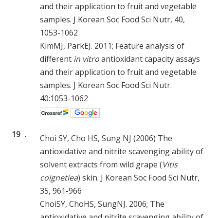
and their application to fruit and vegetable
samples. J Korean Soc Food Sci Nutr, 40,
1053-1062
KimMJ, ParkEJ. 2011; Feature analysis of
different
in vitro
antioxidant capacity assays
and their application to fruit and vegetable
samples. J Korean Soc Food Sci Nutr.
40:1053-1062
19
.
Choi SY, Cho HS, Sung NJ (2006) The
antioxidative and nitrite scavenging ability of
solvent extracts from wild grape (
Vitis
coignetiea
) skin. J Korean Soc Food Sci Nutr,
35, 961-966
ChoiSY, ChoHS, SungNJ. 2006; The
antioxidative and nitrite scavenging ability of