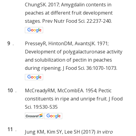
ChungSK. 2017; Amygdalin contents in
peaches at different fruit development
stages. Prev Nutr Food Sci. 22:237-240.
9
.
PresseyR, HintonDM, AvantsJK. 1971;
Development of polygalacturonase activity
and solubilization of pectin in peaches
during ripening. J Food Sci. 36:1070-1073.
10
.
McCreadyRM, McCombEA. 1954; Pectic
constituents in ripe and unripe fruit. J Food
Sci. 19:530-535
11
.
Jung KM, Kim SY, Lee SH (2017)
In vitro