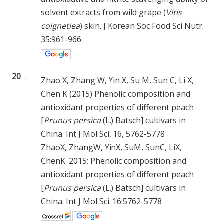
solvent extracts from wild grape (
Vitis
coignetiea
) skin. J Korean Soc Food Sci Nutr.
35:961-966.
20
.
Zhao X, Zhang W, Yin X, Su M, Sun C, Li X,
Chen K (2015) Phenolic composition and
antioxidant properties of different peach
[
Prunus persica
(L.) Batsch] cultivars in
China. Int J Mol Sci, 16, 5762-5778
ZhaoX, ZhangW, YinX, SuM, SunC, LiX,
ChenK. 2015; Phenolic composition and
antioxidant properties of different peach
[
Prunus persica
(L.) Batsch] cultivars in
China. Int J Mol Sci. 16:5762-5778