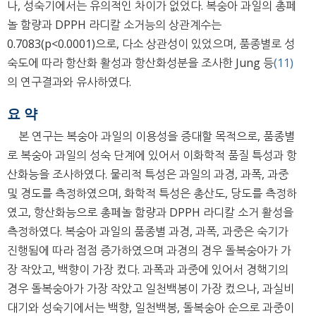
나, 성숙기에서는 유의적인 차이가 없었다. 복숭아 과일의 총페
놀 함량과 DPPH 라디칼 소거능의 상관계수는
0.7083(p<0.0001)으로, 다소 상관성이 있었으며, 품종별로 성
숙도에 따라 항산화 활성과 항산화성분을 조사한 Jung 등
(11)
의 연구결과와 유사하였다.
요 약
본 연구는 복숭아 과일의 이용성을 증대할 목적으로, 품종별
로 복숭아 과일의 성숙 단계에 있어서 이화학적 품질 특성과 항
산화능을 조사하였다. 물리적 특성은 과일의 과경, 과폭, 과중
및 경도를 측정하였으며, 화학적 특성은 총산도, 당도를 측정하
였고, 항산화능으로 총페놀 함량과 DPPH 라디칼 소거 활성을
측정하였다. 복숭아 과일의 품종별 과경, 과폭, 과중은 숙기가
진행됨에 따라 점점 증가하였으며 과경의 경우 돌복숭아가 가
장 작았고, 백향이 가장 컸다. 과폭과 과중에 있어서 경핵기의
경우 돌복숭아가 가장 작았고 일천백봉이 가장 컸으나, 과실비
대기와 성숙기에서는 백향, 일천백봉, 돌복숭아 순으로 과중이