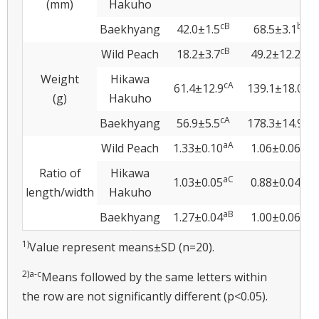
(mm)
Hakuho
c
B
b
A
Baekhyang
42.0±1.5
68.5±3.1
c
B
b
C
Wild Peach
18.2±3.7
49.2±12.2
Weight
Hikawa
c
A
b
B
61.4±12.9
139.1±18.0
(g)
Hakuho
c
A
b
A
Baekhyang
56.9±5.5
178.3±14.9
a
A
b
A
Wild Peach
1.33±0.10
1.06±0.06
Ratio of
Hikawa
a
C
b
C
1.03±0.05
0.88±0.04
length/width
Hakuho
a
B
b
B
Baekhyang
1.27±0.04
1.00±0.06
1)
Value represent means±SD (n=20).
2)
a
-
c
Means followed by the same letters within
the row are not significantly different (p<0.05).