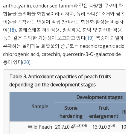
anthocyanin, condensed tannin과 같은 다양한 구조의 화
합물을 폴리페놀 화합물이라고 하며, 유리 라디칼 소거와 금속
이온을 포착하는 반응에 직접 참여하는 항산화 활성을 비롯하
여
(18)
, 콜레스테롤 저하작용, 정장작용, 항암 및 항산화 작용
등과 같은 다양한 기능성이 보고되고 있다
(19)
. 복숭아 과일에
존재하는 폴리페놀 화합물의 종류로는 neochlorogenic acid,
chlorogenic acid, catechin, quercetin-3-O-galactoside
등이 있다
(20)
.
Table 3.
Antioxidant capacities of peach fruits
depending on the development stages
Development stages
Sample
Stone
Fruit
Ripe
hardening
enlargement
2)
a
3)
B
4)
b
B
Wild Peach
20.7±0.4
13.9±0.3
10.5±