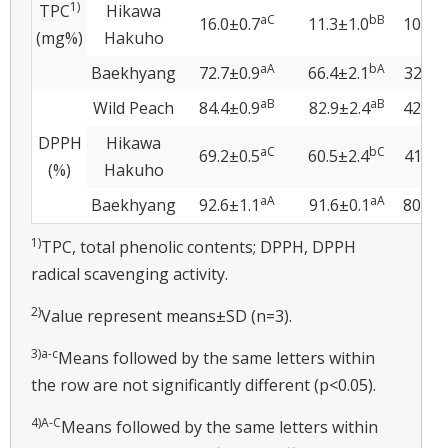
1)
TPC
Hikawa
a
C
b
B
16.0±0.7
11.3±1.0
10.4±
(mg%)
Hakuho
a
A
b
A
Baekhyang
72.7±0.9
66.4±2.1
32.5±
a
B
a
B
Wild Peach
84.4±0.9
82.9±2.4
42.3±
DPPH
Hikawa
a
C
b
C
69.2±0.5
60.5±2.4
41.6±
(%)
Hakuho
a
A
a
A
Baekhyang
92.6±1.1
91.6±0.1
80.9±
1)
TPC, total phenolic contents; DPPH, DPPH
radical scavenging activity.
2)
Value represent means±SD (n=3).
3)
a
-
c
Means followed by the same letters within
the row are not significantly different (p<0.05).
4)
A
-
C
Means followed by the same letters within