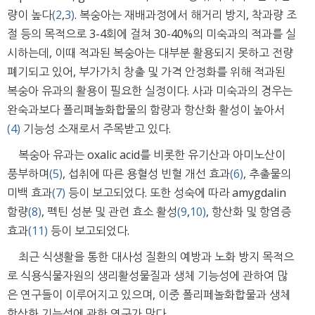
량이 높다
(2
,
3)
. 복숭아는 재배과정에서 해거리 방지, 착과량 조
절 등의 목적으로 3-4회에 걸쳐 30-40%의 미숙과의 적과를 실
시하는데, 이때 적과된 복숭아는 대부분 활용되지 못하고 전량
폐기되고 있어, 부가가치 창출 및 가격 안정화를 위해 적과된
복숭아 유과의 활용이 필요한 실정이다. 사과 미숙과의 경우는
완숙과보다 폴리페놀화합물의 함량과 항산화 활성이 높아서
(4)
기능성 소재로서 주목받고 있다.
복숭아 유과는 oxalic acid를 비롯한 유기산과 아미노산이
풍부하며
(5)
, 섭취에 따른 용혈성 빈혈 개선 효과
(6)
, 추출물의
미백 효과
(7)
등이 보고되었다. 또한 성숙에 따라 amygdalin
함량
(8)
, 펙틴 성분 및 관련 효소 활성
(9
,
10)
, 항산화 및 항염증
효과
(11)
등이 보고되었다.
최근 식생활을 통한 대사성 질환의 예방과 노화 방지 목적으
로 식용식물자원의 생리활성물질과 생체 기능성에 관하여 많
은 연구들이 이루어지고 있으며, 이중 폴리페놀화합물과 생체
항산화 기능성에 관한 연구가 많다.