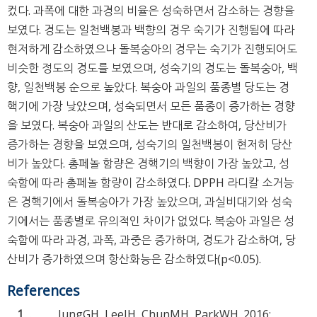
컸다. 과폭에 대한 과경의 비율은 성숙하면서 감소하는 경향을
보였다. 경도는 일천백봉과 백향의 경우 숙기가 진행됨에 따라
현저하게 감소하였으나 돌복숭아의 경우는 숙기가 진행되어도
비슷한 정도의 경도를 보였으며, 성숙기의 경도는 돌복숭아, 백
향, 일천백봉 순으로 높았다. 복숭아 과일의 품종별 당도는 경
핵기에 가장 낮았으며, 성숙되면서 모든 품종이 증가하는 경향
을 보였다. 복숭아 과일의 산도는 반대로 감소하여, 당산비가
증가하는 경향을 보였으며, 성숙기의 일천백봉이 현저히 당산
비가 높았다. 총페놀 함량은 경핵기의 백향이 가장 높았고, 성
숙함에 따라 총페놀 함량이 감소하였다. DPPH 라디칼 소거능
은 경핵기에서 돌복숭아가 가장 높았으며, 과실비대기와 성숙
기에서는 품종별로 유의적인 차이가 없었다. 복숭아 과일은 성
숙함에 따라 과경, 과폭, 과중은 증가하며, 경도가 감소하여, 당
산비가 증가하였으며 항산화능은 감소하였다(p<0.05).
References
1
.
JungGH, LeeJH, ChunMH, ParkWH. 2016;