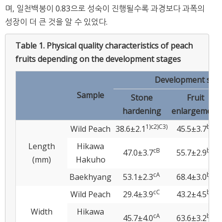
며, 일천백봉이 0.83으로 성숙이 진행될수록 과경보다 과폭의
성장이 더 큰 것을 알 수 있었다.
Table 1.
Physical quality characteristics of peach
fruits depending on the development stages
Development sta
Sample
Stone
Fruit
hardening
enlargement
1)
c
2)
C
3)
b
C
Wild Peach
38.6±2.1
45.5±3.7
Length
Hikawa
c
B
b
B
47.0±3.7
55.7±2.9
(mm)
Hakuho
c
A
b
A
Baekhyang
53.1±2.3
68.4±3.0
c
C
b
C
Wild Peach
29.4±3.9
43.2±4.5
Width
Hikawa
c
A
b
B
45.7±4.0
63.6±3.2