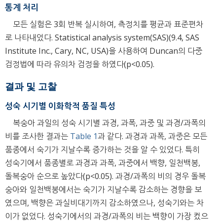
통계 처리
모든 실험은 3회 반복 실시하여, 측정치를 평균과 표준편차
로 나타내었다. Statistical analysis system(SAS)(9.4, SAS
Institute Inc., Cary, NC, USA)을 사용하여 Duncan의 다중
검정법에 따라 유의차 검정을 하였다(p<0.05).
결과 및 고찰
성숙 시기별 이화학적 품질 특성
복숭아 과일의 성숙 시기별 과경, 과폭, 과중 및 과경/과폭의
비를 조사한 결과는
Table 1
과 같다. 과경과 과폭, 과중은 모든
품종에서 숙기가 지날수록 증가하는 것을 알 수 있었다. 특히
성숙기에서 품종별로 과경과 과폭, 과중에서 백향, 일천백봉,
돌복숭아 순으로 높았다(p<0.05). 과경/과폭의 비의 경우 돌복
숭아와 일천백봉에서는 숙기가 지날수록 감소하는 경향을 보
였으며, 백향은 과실비대기까지 감소하였으나, 성숙기와는 차
이가 없었다. 성숙기에서의 과경/과폭의 비는 백향이 가장 컸으