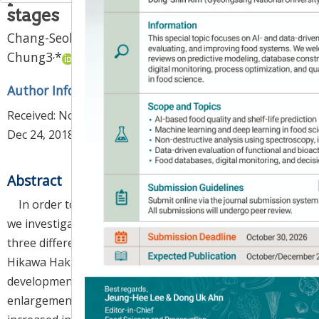
stages
Chang-Seob Kim
1,
Suk-Hee Lee
2,
Shin-Kyo
,
Chung
3
*
Author Information & Copyright
▼
Received:
Nov 21, 2018
; Revised:
Dec 21, 2018
; Accepted:
Dec 24, 2018
Abstract
In order to promote the utilization of peach fruits,
we investigated the physicochemical characteristics of
three different varieties of peach, namely, Wild Peach,
Hikawa Hakuho, and Baekhyang, in various
development stages (stone-hardening, fruit
enlargement, and ripening). The peach fruits