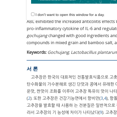
MG-ABL showed significantly decreased interl
MG-AB group (
p
<0.05). MG-ABL also regulated
protein (Bax) and anti-apoptotic B-cell lymphom
I don't want to open this window for a day.
ABL exhibited the increased anticolitis effects
pro-inflammatory cytokine of IL-6 and regulat
gochujang
changed with good ingredients and s
compounds in mixed grain and bamboo salt, a
Keywords:
Gochujang
;
Lactobacillus plantaru
서 론
고추장은 한국의 대표적인 전통발효식품으로 고춧가루
탄수화물의 가수분해로 생긴 단맛과 콩에서 유래한 아
운맛, 짠맛이 조화를 이루어 고추장 특유의 맛이 
(
2
). 또한 고추장은 건강기능면에서 항비만(
3
,
4
), 
고추장을 발효할 때 사용하 는 전분질은 일반적으로 
라서 고추장의 기 능성에 차이가 나타났다(
9
). 고추