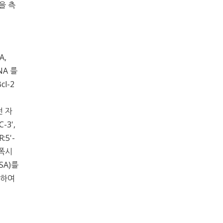
양을 측
A,
NA 를
l-2
전 자
-3',
:5'-
증폭시
SA)를
용하여