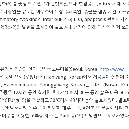
산화(
6
) 를 중심으로 연구가 진행되었으나, 항염증, 특히in vivo에 서
S 로 대장염을 유도한 마우스에게 잡곡과 죽염, 종균을 접종 시킨 고추
ry cytokine인 interleukin-6(IL-6), apoptosis 관련인자인 
ymphoma- 2(Bcl-2)의 발현을 조사하여 발효 시 L 첨가에 의해 대장염 억제 
기농 기장과 엿기름은 ㈜초록마을(Seoul, Korea,
http://www.
운 죽염 으로 (주)인산가(Hamyang, Korea)에서 제공받아 실험에 
 Haesnimma-eul, Yeonggwang, Korea)는 L-마트(Busan, Ko
을 12시간 동안 침지한 후 121℃에서 30분 동안 삶은 다음 50-
6
0
CFU/g(
15
)을 혼합하고 30℃에서 48시간 동안 발효시켰다. 발효
간 동안 발효시켜 메주를 제조하고, 메주 는 동결건조 후 분말화시켜 
 메주를 이용한 고추장 제조 는 Park 등(
19
)의 방법으로 제조하였다