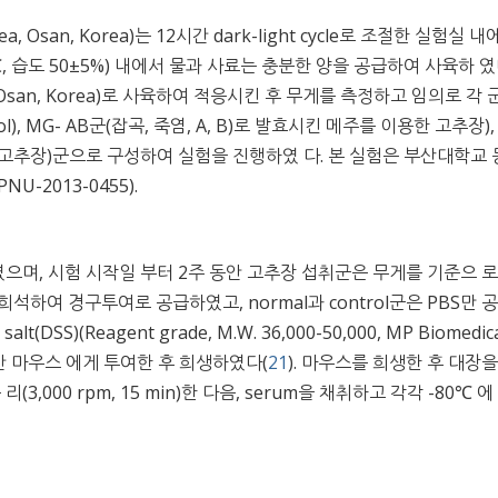
orea, Osan, Korea)는 12시간 dark-light cycle로 조절한 실험실 내
 23±2℃, 습도 50±5%) 내에서 물과 사료는 충분한 양을 공급하여 사육하 였다
o, Osan, Korea)로 사육하여 적응시킨 후 무게를 측정하고 임의로 각 
l), MG- AB군(잡곡, 죽염, A, B)로 발효시킨 메주를 이용한 고추장),
이용한 고추장)군으로 구성하여 실험을 진행하였 다. 본 실험은 부산대학교
-2013-0455).
며, 시험 시작일 부터 2주 동안 고추장 섭취군은 무게를 기준으 로
BS)에 희석하여 경구투여로 공급하였고, normal과 control군은 PBS만 
lt(DSS)(Reagent grade, M.W. 36,000-50,000, MP Biomedica
에 1주간 마우스 에게 투여한 후 희생하였다(
21
). 마우스를 희생한 후 대장
,000 rpm, 15 min)한 다음, serum을 채취하고 각각 -80℃ 에