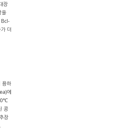
 대장
장을
Bcl-
효과가 더
이 용하
rea)에
60℃
된 콩
고추장
.