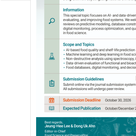
Improvement of colitis preven
Lactobacillus plantarum
on C
Eui-Seong Park
1,
Ju-Hee Heo
2,
Yaung-Iee 
Author Information & Copyright
▼
Received:
Nov 20, 2017
; Revised:
Dec 7, 2017
; 
Abstract
Gochujang
, a traditional Korean food, is 
salt. Changes in the kind of ingredients and f
study, in vivo anti-colitis effects of
gochujang
p
starters on DSS-induced colitis in C57BL/6 mi
grains (MG), bamboo salt, and
Aspergillus ory
gochujang
prepared with MG, bamboo salt an
MG-AB and MG-ABL significantly increased bod