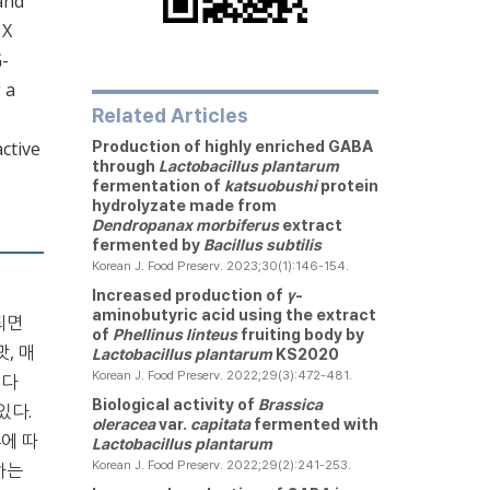
and
 X
G-
 a
Related Articles
ctive
Production of highly enriched GABA
through
Lactobacillus plantarum
fermentation of
katsuobushi
protein
hydrolyzate made from
Dendropanax morbiferus
extract
fermented by
Bacillus subtilis
Korean J. Food Preserv. 2023;30(1):146-154.
Increased production of
γ
-
aminobutyric acid using the extract
 되면
of
Phellinus linteus
fruiting body by
, 매
Lactobacillus plantarum
KS2020
Korean J. Food Preserv. 2022;29(3):472-481.
된다
Biological activity of
Brassica
있다.
oleracea
var.
capitata
fermented with
류에 따
Lactobacillus plantarum
Korean J. Food Preserv. 2022;29(2):241-253.
하는