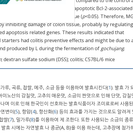
eukin-6 (IL-6) expression in serum compared to the control 
 mRNA and protein levels of pro-apoptotic Bcl-2-associated
a-2 (Bcl-2) in the mice colon tissue (
p
<0.05). Therefore, M
 by inhibiting damage of colon tissue, probably by regulating
ed apoptosis related genes. These results indicated that
tarters had colitis preventive effects and might be due to a
nd produced by L during the fermentation of
gochujang
.
m
; dextran sulfate sodium (DSS); colitis; C57BL/6 mice
, 곡류, 찹쌀, 메주, 소금 등을 이용하여 발효시킨다(
1
). 발효 가
미노산의 감칠맛, 고추의 매운맛, 소금의 짠맛으로 인해 단맛, 감칠맛
나타나며 이로 인해 한국인이 선호하는 발효식품이자 조미료로써 사용
항돌연변이(
5
), 항암(
4
), 항산화(
6
) 등의 효과를 가지는 것으로도 알려져 
찹쌀(
7
), 밀가루(
8
)를 이용하여 제 조한다. 또한 사용되는 소금의 종
장 발효 시에는 자연발효 나 종균(A, B)을 이용 하는데, 고추장에 첨가