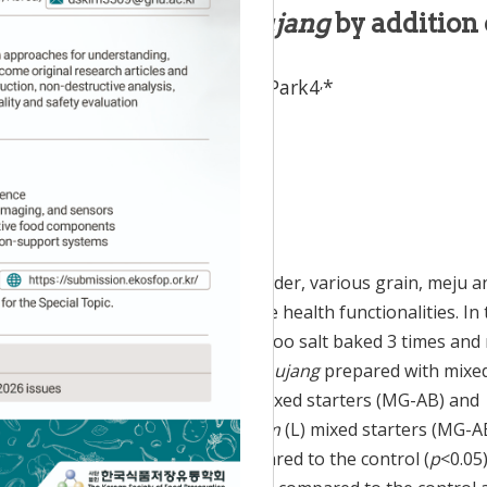
tive effects of
Gochujang
by addition 
57BL/6 mice
,
Lim
3,
Jaehyun Ju
4,
Kun-Young Park
4
*
Accepted:
Dec 8, 2017
fermented by mixing red pepper powder, various grain, meju a
ermentation method could increase health functionalities. In 
repared with mixed grains, bamboo salt baked 3 times and
ce were studied. We prepared
gochujang
prepared with mixe
zae
(A) and
Baccillus subtilis
(B) mixed starters (MG-AB) and
d A, B and
Lactobacillus plantarum
(L) mixed starters (MG-A
y weight and colon length compared to the control (
p
<0.05)