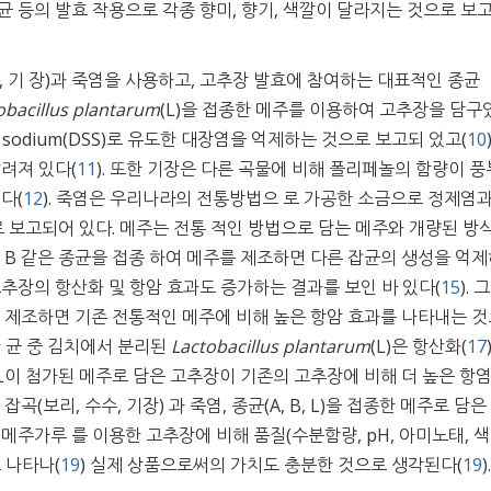
 등의 발효 작용으로 각종 향미, 향기, 색깔이 달라지는 것으로 보
, 기 장)과 죽염을 사용하고, 고추장 발효에 참여하는 대표적인 종균
obacillus plantarum
(L)을 접종한 메주를 이용하여 고추장을 담구었
te sodium(DSS)로 유도한 대장염을 억제하는 것으로 보고되 었고(
10
려져 있다(
11
). 또한 기장은 다른 곡물에 비해 폴리페놀의 함량이 
다(
12
). 죽염은 우리나라의 전통방법으 로 가공한 소금으로 정제염과
로 보고되어 있다. 메주는 전통 적인 방법으로 담는 메주와 개량된 방
A와 B 같은 종균을 접종 하여 메주를 제조하면 다른 잡균의 생성을 억
추장의 항산화 및 항암 효과도 증가하는 결과를 보인 바 있다(
15
).
 제조하면 기존 전통적인 메주에 비해 높은 항암 효과를 나타내는 
접종한 균 중 김치에서 분리된
Lactobacillus plantarum
(L)은 항산화(
17
 L이 첨가된 메주로 담은 고추장이 기존의 고추장에 비해 더 높은 항염
(보리, 수수, 기장) 과 죽염, 종균(A, B, L)을 접종한 메주로 담은
메주가루 를 이용한 고추장에 비해 품질(수분함량, pH, 아미노태, 색
 나타나(
19
) 실제 상품으로써의 가치도 충분한 것으로 생각된다(
19
).