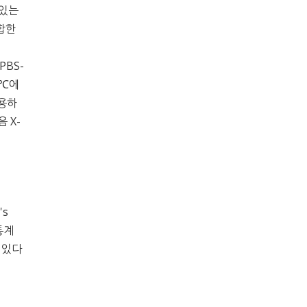
 있는
 합한
PBS-
 4℃에
사용하
음 X-
's
 통계
이 있다