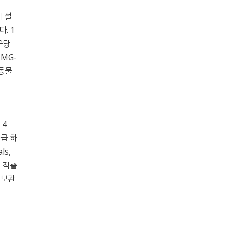
에 설
. 1
군당
 MG-
 동물
 4
공급 하
ls,
을 적출
 보관