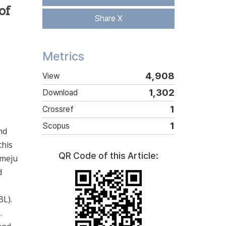
of
Share X
Metrics
4,908
View
1,302
Download
1
Crossref
1
Scopus
nd
this
QR Code of this Article:
 meju
d
BL).
.