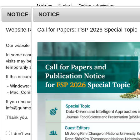
Metrics
E-alert
Online submission
NOTICE
NOTICE
Website Renewal Notice
Call for Papers: FSP 2026 Special Topic
Our website has recently been renewed.
In some cases, images, CSS files, or other settings saved in your b
visits may be reused instead of downloading the latest files. As a r
Home
Journa
temporarily appear incorrectly or may not display properly.
If this occurs, please perform a hard refresh.
2017
;
24
(
8
):
1188
-
1194
pISSN: 1738-7248, eISSN: 2287-7428
- Windows: Ctrl + F5
DOI:
https://doi.org/10.11002/kjfp.2017.24.8.1
- Mac: Command + Shift + R
연구노트
If you encounter any errors or difficulties while using the website, p
info@guhmok.com.
Lactobacillus plantarum
첨가 
Thank you.
진효과
박의성
1,
허주희
2,
임양이
3,
주재현
4,
박건영
4
I don't want to open this window for a day.