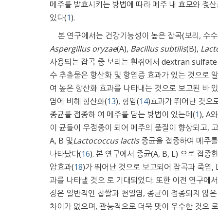
메주를 발효시키는 방법에 따라 메주 내 효모와 젖산균
있다(
1
).
본 연구에서는 건강기능성이 높은 잡곡(보리, 수수
Aspergillus oryzae
(A),
Bacillus subtilis
(B),
Lact
사용되는 잡곡 중 보리는 흰쥐에서 dextran sulfa
수 추출물은 항산화 및 항염증 효과가 있는 것으로 알
여 높은 항산화 효과를 나타내는 것으로 보고된 바 있
염에 비해 항산화(
13
), 항암(
14
)효과가 뛰어난 것으
종균를 접종하 여 메주를 담는 방법이 있는데(
1
), 
이 균들이 우점종이 되어 메주의 품질이 향상되고, 고
A, B 및
Lactococcus lactis
종균을 접종하여 메주를
나타났다(
16
). 본 연구에서 종균(A, B, L) 으로 
암효과(
18
)가 뛰어난 것으로 보고되어 잡곡과 죽염,
과를 나타낼 것으 로 기대되었다. 또한 이전 연구에서 잡곡
장은 일반적인 찹쌀과 천일염, 종균이 접종되지 않은 
차이가 없으며, 관능적으로 더욱 맛이 우수한 것으 로