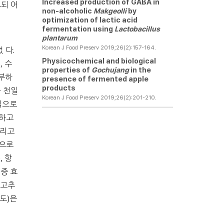
Increased production of GABA in
고되 어
non-alcoholic
Makgeolli
by
optimization of lactic acid
fermentation using
Lactobacillus
plantarum
Korean J Food Preserv 2019;26(2):157-164.
 다.
Physicochemical and biological
), 수
properties of
Gochujang
in the
풍부하
presence of fermented apple
products
 천일
Korean J Food Preserv 2019;26(2):201-210.
식으로
제하고
 그리고
것으로
), 항
증 효
 고추
도)은