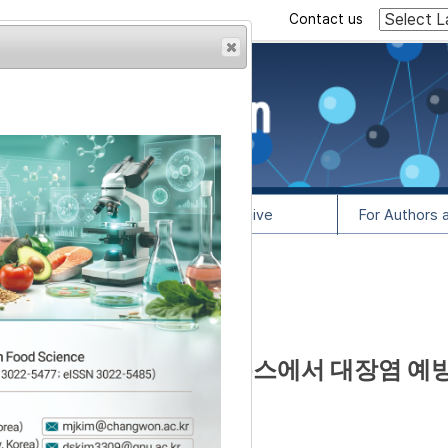
Contact us
rowser from previous
esult, some pages may
l Info
Article Archive
For Authors 
188
lease contact us at
고추장의 C57BL/6 마우스에서 대장염 예방
,
*