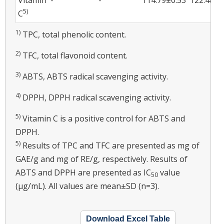
5)
C
1)
TPC, total phenolic content.
2)
TFC, total flavonoid content.
3)
ABTS, ABTS radical scavenging activity.
4)
DPPH, DPPH radical scavenging activity.
5)
Vitamin C is a positive control for ABTS and
DPPH.
5)
Results of TPC and TFC are presented as mg of
GAE/g and mg of RE/g, respectively. Results of
ABTS and DPPH are presented as IC
value
50
(μg/mL). All values are mean±SD (n=3).
Download Excel Table