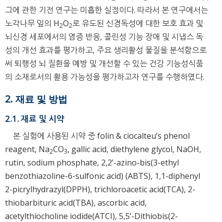
그에 관한 기전 연구는 미흡한 실정이다. 따라서 본 연구에서는
노각나무 잎의 H
O
로 유도된 신경독성에 대한 보호 효과 및
2
2
뇌신경 세포에서의 염증 반응, 콜린성 기능 장애 및 시냅스 독
성의 개선 효과를 평가하고, 주요 생리활성 물질을 분석함으로
써 퇴행성 뇌 질환을 예방 및 개선할 수 있는 건강 기능성식품
의 소재로서의 활용 가능성을 평가하고자 연구를 수행하였다.
2. 재료 및 방법
2.1. 재료 및 시약
본 실험에 사용된 시약 중 folin & ciocalteu’s phenol
reagent, Na
CO
, gallic acid, diethylene glycol, NaOH,
2
3
rutin, sodium phosphate, 2,2’-azino-bis(3-ethyl
benzothiazoline-6-sulfonic acid) (ABTS), 1,1-diphenyl
2-picrylhydrazyl(DPPH), trichloroacetic acid(TCA), 2-
thiobarbituric acid(TBA), ascorbic acid,
acetylthiocholine iodide(ATCI), 5,5’-Dithiobis(2-