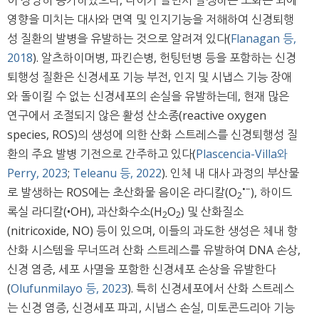
영향을 미치는 대사와 면역 및 인지기능을 저해하여 신경퇴행
성 질환의 발병을 유발하는 것으로 알려져 있다(
Flanagan 등,
2018
). 알츠하이머병, 파킨슨병, 헌팅턴병 등을 포함하는 신경
퇴행성 질환은 신경세포 기능 부전, 인지 및 시냅스 기능 장애
와 돌이킬 수 없는 신경세포의 손실을 유발하는데, 현재 많은
연구에서 조절되지 않은 활성 산소종(reactive oxygen
species, ROS)의 생성에 의한 산화 스트레스를 신경퇴행성 질
환의 주요 발병 기전으로 간주하고 있다(
Plascencia-Villa와
Perry, 2023
;
Teleanu 등, 2022
). 인체 내 대사 과정의 부산물
•−
로 발생하는 ROS에는 초산화물 음이온 라디칼(O
), 하이드
2
록실 라디칼(•OH), 과산화수소(H
O
) 및 산화질소
2
2
(nitricoxide, NO) 등이 있으며, 이들의 과도한 생성은 체내 항
산화 시스템을 무너뜨려 산화 스트레스를 유발하여 DNA 손상,
신경 염증, 세포 사멸을 포함한 신경세포 손상을 유발한다
(
Olufunmilayo 등, 2023
). 특히 신경세포에서 산화 스트레스
는 신경 염증, 신경세포 파괴, 시냅스 손실, 미토콘드리아 기능