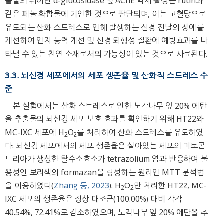
출물의 뛰어난 α-glucosidase 및 AChE 억제 활성은 rutin과
같은 페놀 화합물에 기인한 것으로 판단되며, 이는 고혈당으로
유도되는 산화 스트레스로 인해 발생하는 신경 전달의 장애를
개선하여 인지 능력 개선 및 신경 퇴행성 질환에 예방효과를 나
타낼 수 있는 천연 소재로서의 가능성이 있는 것으로 사료된다.
3.3. 뇌신경 세포에서의 세포 생존율 및 산화적 스트레스 수
준
본 실험에서는 산화 스트레스로 인한 노각나무 잎 20% 에탄
올 추출물의 뇌신경 세포 보호 효과를 확인하기 위해 HT22와
MC-IXC 세포에 H
O
를 처리하여 산화 스트레스를 유도하였
2
2
다. 뇌신경 세포에서의 세포 생존율은 살아있는 세포의 미토콘
드리아가 생성한 탈수소효소가 tetrazolium 염과 반응하여 불
용성인 보라색의 formazan을 형성하는 원리인 MTT 분석법
을 이용하였다(
Zhang 등, 2023
). H
O
만 처리한 HT22, MC-
2
2
IXC 세포의 생존율은 정상 대조군(100.00%) 대비 각각
40.54%, 72.41%로 감소하였으며, 노각나무 잎 20% 에탄올 추