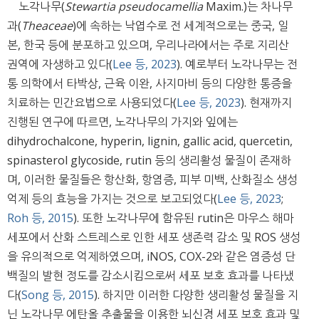
노각나무(
Stewartia pseudocamellia
Maxim.)는 차나무
과(
Theaceae
)에 속하는 낙엽수로 전 세계적으로는 중국, 일
본, 한국 등에 분포하고 있으며, 우리나라에서는 주로 지리산
권역에 자생하고 있다(
Lee 등, 2023
). 예로부터 노각나무는 전
통 의학에서 타박상, 근육 이완, 사지마비 등의 다양한 통증을
치료하는 민간요법으로 사용되었다(
Lee 등, 2023
). 현재까지
진행된 연구에 따르면, 노각나무의 가지와 잎에는
dihydrochalcone, hyperin, lignin, gallic acid, quercetin,
spinasterol glycoside, rutin 등의 생리활성 물질이 존재하
며, 이러한 물질들은 항산화, 항염증, 피부 미백, 산화질소 생성
억제 등의 효능을 가지는 것으로 보고되었다(
Lee 등, 2023
;
Roh 등, 2015
). 또한 노각나무에 함유된 rutin은 마우스 해마
세포에서 산화 스트레스로 인한 세포 생존력 감소 및 ROS 생성
을 유의적으로 억제하였으며, iNOS, COX-2와 같은 염증성 단
백질의 발현 정도를 감소시킴으로써 세포 보호 효과를 나타냈
다(
Song 등, 2015
). 하지만 이러한 다양한 생리활성 물질을 지
닌 노각나무 에탄올 추출물을 이용한 뇌신경 세포 보호 효과 및