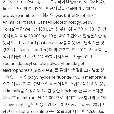
5
에 2×10
cells/well 농도로 분주하여 배양하고, 시료와 H
O
2
2
를 각각 처리하여 배양한 후 단백질을 추출하기 위해 1%
protease inhibitor가 첨가된 lysis buffer(ProtinEx™
Animal cell/tissue, GeneAll Biotechnology, Seoul,
Korea)를 각 well 당 100 μL씩 분주한 뒤 얼음에서 10분간 반
응시켰다. 이후 13,000 ×
g
, 10분, 4°C 조건에서 원심분리한 상
등액으로 bradford protein assay를 이용하여 단백질을 정
량한 다음 sample buffer(4X)와 혼합한 후 -20°C 보관하여 실
험에 사용하였다. 샘플을 95°C에서 5분간 반응시킨 후
sodium dodecyl sulfate polyacryl-amide gel
electrophoresis(SDS-PAGE)를 통해 단백질을 크기별로 분
리하였다. 이후 polyvinylidene fluoride(PVDF) membrane
으로 이동시킨 뒤, 단백질의 비특이적인 결합을 막기 위해 5%
skim milk를 이용하여 1시간 동안 blocking 한 후 세척하였
다. 이후 membrane을 1:1,000으로 희석한 1차 항체와 4°C에
서 overnight 동안 반응시킨 다음 0.1%(v/v) Tween 20이 포
함된 tris-buffered saline 용액으로 3회 세척 후, 1:5,000으