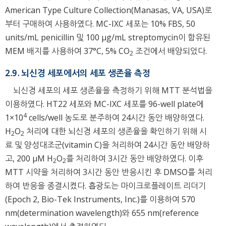
American Type Culture Collection(Manasas, VA, USA)로
부터 구매하여 사용하였다. MC-IXC 세포는 10% FBS, 50
units/mL penicillin 및 100 μg/mL streptomycin이 함유된
MEM 배지를 사용하여 37°C, 5% CO
조건에서 배양되었다.
2
2.9. 뇌신경 세포에서의 세포 생존율 측정
뇌신경 세포의 세포 생존율을 측정하기 위해 MTT 분석법을
이용하였다. HT22 세포와 MC-IXC 세포를 96-well plate에
4
1×10
cells/well 농도로 분주하여 24시간 동안 배양하였다.
H
O
처리에 대한 뇌신경 세포의 생존율을 확인하기 위해 시
2
2
료 및 양성대조군(vitamin C)을 처리하여 24시간 동안 배양하
고, 200 μM H
O
를 처리하여 3시간 동안 배양하였다. 이후
2
2
MTT 시약을 처리하여 3시간 동안 반응시킨 후 DMSO를 처리
하여 반응을 종결시켰다. 흡광도는 마이크로플레이트 리더기
(Epoch 2, Bio-Tek Instruments, Inc.)를 이용하여 570
nm(determination wavelength)와 655 nm(reference