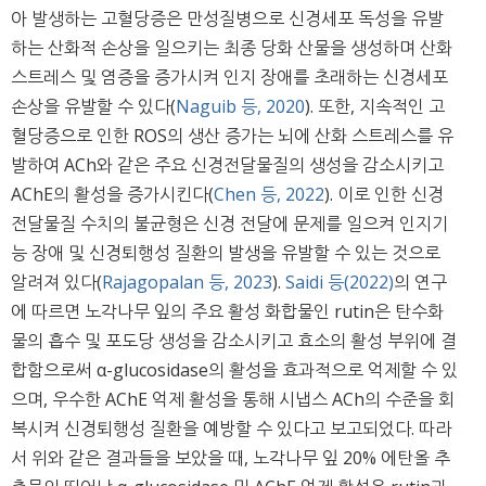
아 발생하는 고혈당증은 만성질병으로 신경세포 독성을 유발
하는 산화적 손상을 일으키는 최종 당화 산물을 생성하며 산화
스트레스 및 염증을 증가시켜 인지 장애를 초래하는 신경세포
손상을 유발할 수 있다(
Naguib 등, 2020
). 또한, 지속적인 고
혈당증으로 인한 ROS의 생산 증가는 뇌에 산화 스트레스를 유
발하여 ACh와 같은 주요 신경전달물질의 생성을 감소시키고
AChE의 활성을 증가시킨다(
Chen 등, 2022
). 이로 인한 신경
전달물질 수치의 불균형은 신경 전달에 문제를 일으켜 인지기
능 장애 및 신경퇴행성 질환의 발생을 유발할 수 있는 것으로
알려져 있다(
Rajagopalan 등, 2023
).
Saidi 등(2022)
의 연구
에 따르면 노각나무 잎의 주요 활성 화합물인 rutin은 탄수화
물의 흡수 및 포도당 생성을 감소시키고 효소의 활성 부위에 결
합함으로써 α-glucosidase의 활성을 효과적으로 억제할 수 있
으며, 우수한 AChE 억제 활성을 통해 시냅스 ACh의 수준을 회
복시켜 신경퇴행성 질환을 예방할 수 있다고 보고되었다. 따라
서 위와 같은 결과들을 보았을 때, 노각나무 잎 20% 에탄올 추