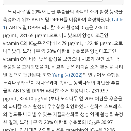
노각나무 잎 20% 에탄올 추출물의 라디칼 소거 활성 능력을
측정하기 위해 ABTS 및 DPPH를 이용하여 측정하였다(
Table
1
). ABTS 및 DPPH 라디칼 소거 활성의 IC
은 236.10
50
μg/mL, 281.65 μg/mL으로 나타났으며 양성대조군인
vitamin C의 IC
은 각각 114.79 μg/mL, 122.48 μg/mL으로
50
나타났다. 노각나무 잎 20% 에탄올 추출물은 양성대조군인
vitamin C에 비해 낮은 활성을 보였으나 시료가 천연 소재 추
출물임을 고려하였을 때, 비교적 높은 라디칼 소거 활성을 나타
낸 것으로 판단된다. 또한
Yang 등(2022)
의 연구에서 수행된
노각나무와 같이 차나무과에 속하는 동백나무의 에탄올 추출
물의 ABTS 및 DPPH 라디칼 소거 활성의 IC
(319.97
50
μg/mL; 324.10 μg/mL)보다 노각나무 잎 20% 에탄올 추출물
의 라디칼 소거 활성이 우수함을 확인하였다. 산화적 스트레스
의 정도를 나타낼 수 있는 지질과산화물 생성 억제 활성을 측정
한 결과, 노각나무 잎 20% 에탄올 추출물의 IC
은 30.97
50
μg/mL, 양성대조군으로 사용된 catechin의 IC
은 22.06