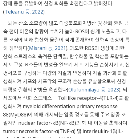
장애 등을 유발하여 신경 퇴화를 촉진한다고 밝혀졌다
(
Teleanu 등, 2022
).
뇌는 산소 소모량이 많고 다중불포화지방산 및 산화 환원 금
속 전이 이온의 함량이 수치가 높아 ROS에 쉽게 노출되고, 다
른 조직에 비해 항산화 물질이 적게 존재하여 산화적 손상에 특
히 취약하다(
Misrani 등, 2021
). 과도한 ROS의 생성에 의한
산화 스트레스의 축적은 단백질, 탄수화물 및 핵산을 포함하는
세포 구성 요소들의 변성을 일으켜 세포 기능을 손상시키고, 신
경세포를 구성하는 다량의 지질과 반응하여 지질 과산화를 활
성화시켜 세포와 세포막의 구조적 손상을 유발함으로써 신경
퇴행성 질환의 발병을 촉진한다(
Olufunmilayo 등, 2023
). 뇌
세포에서 산화 스트레스는 Toll like receptor-4(TLR-4)를 활
성화시켜 myeloid differentiation primary response
88(MyD88)에 의해 개시되는 염증 경로를 통해 주요 염증 조
절자인 nuclear factor-κB(NF-κB)의 핵 내 이동을 초래하여
tumor necrosis factor-α(TNF-α) 및 interleukin-1β(IL-