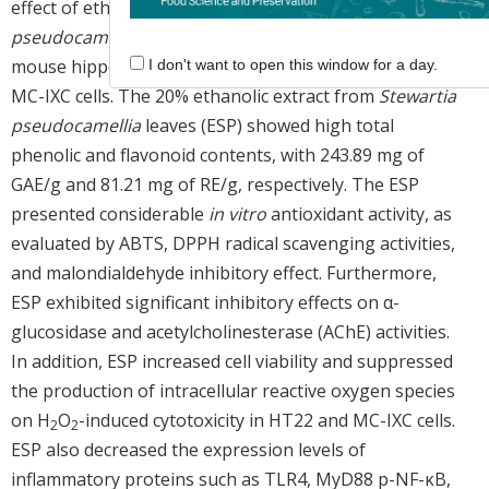
effect of ethanolic extract from
Stewartia
pseudocamellia
leaves on H
O
-induced cytotoxicity in
2
2
mouse hippocampal HT22 and human neuroblastoma
I don't want to open this window for a day.
MC-IXC cells. The 20% ethanolic extract from
Stewartia
pseudocamellia
leaves (ESP) showed high total
phenolic and flavonoid contents, with 243.89 mg of
GAE/g and 81.21 mg of RE/g, respectively. The ESP
presented considerable
in vitro
antioxidant activity, as
evaluated by ABTS, DPPH radical scavenging activities,
and malondialdehyde inhibitory effect. Furthermore,
ESP exhibited significant inhibitory effects on α-
glucosidase and acetylcholinesterase (AChE) activities.
In addition, ESP increased cell viability and suppressed
the production of intracellular reactive oxygen species
on H
O
-induced cytotoxicity in HT22 and MC-IXC cells.
2
2
ESP also decreased the expression levels of
inflammatory proteins such as TLR4, MyD88 p-NF-κB,