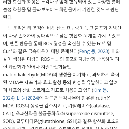
러한 항산화 활성은 노각나무 잎에 함유되어 있는 다양한 총페
놀성 화합물 및 플라보노이드 화합물에서 기인한 것으로 판단
된다.
뇌 조직은 타 조직에 비해 산소 요구량이 높고 불포화 지방산
이 다량 존재하여 상대적으로 낮은 항산화 체계를 가지고 있으
2+
며, 펜톤 반응을 통해 ROS 형성을 촉진할 수 있는 Fe
및
2+
Cu
와 같은 금속이온이 대량 존재한다(
Feng 등, 2023
). 이와
같이 생성된 다량의 ROS는 뇌의 불포화지방산과 반응하여 지
질 과산화가 일어나 지질과산화물인
malondialdehyde(MDA)의 생성을 야기하고, 과도하게 축적
된 MDA는 세포막과 효소 활성 등의 변성을 유발한다고 알려
져 세포의 산화 스트레스 지표로 사용되고 있다(
Kim 등,
2024
).
Li 등(2024)
에 따르면 노각나무에 함유된 rutin은
MDA, ROS의 생성을 감소시키고, 카탈레이스(catalase,
CAT), 초과산화물 불균등화효소(superoxide dismutase,
SOD), 글루타티온(glutathione, GSH)와 같은 항산화 효소의
수치를 증가시킴으로써 산화 스트레스로 유발된 신경 손상을