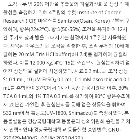
노각나무 잎 20% 에탄올 추출물의 지질과산화물 생성 억제
활성을 측정하기 위해 4주령의 수컷 Institute of Cancer
Research (ICR) 마우스를 Samtako(Osan, Korea)로부터 구
입하여, 항온(22±2°C), 항습(50-55%) 조건을 유지하며 12시
간 주기로 낮과 밤을 교대시키는 환경에서 1주일간 사육하였
다. 사육된 마우스의 뇌 조직을 적출한 후, 조직 무게의 10배에
달하는 20 mM Tris HCl buffer(pH 7.4)를 첨가하여 균질화
하였다. 이를 12,000 ×
g
, 4°C, 15분 조건으로 원심분리하여 얻
어진 상등액을 실험에 사용하였다. 시료 0.2 mL, 뇌 조직 상등
액 0.1 mL, 10 μM FeSO
0.1 mL, 0.1 mM ascorbic acid 0.1
4
mL를 혼합하여 37°C에서 1시간 동안 반응시켰다. 이후, 30%
TCA 0.1 mL와 1% TBA 0.3 mL를 첨가하여 80°C 항온수조에
서 20분간 가열한 후 원심분리를 통해 얻은 상등액을 취하여
532 nm에서 흡광도(UV-1800, Shimadzu)를 측정하였다. 본
동물실험은 경상국립대학교 동물윤리 심의위원회 승인을 거쳐
서 진행되었다(경상국립대학교 동물실험 승인번호: GNU-
220429-M0042, 승인일: 2022.04.29.).