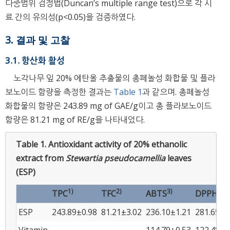
다중범위 검정법(Duncan’s multiple range test)으로 각 시
료 간의 유의성(p<0.05)을 검증하였다.
3. 결과 및 고찰
3.1. 항산화 활성
노각나무 잎 20% 에탄올 추출물의 총페놀성 화합물 및 플라
보노이드 함량을 측정한 결과는
Table 1
과 같으며. 총페놀성
화합물의 함량은 243.89 mg of GAE/g이고 총 플라보노이드
함량은 81.21 mg of RE/g을 나타내었다.
Table 1.
Antioxidant activity of 20% ethanolic
extract from
Stewartia pseudocamellia
leaves
(ESP)
1)
2)
3)
4)
TPC
TFC
ABTS
DPPH
ESP
243.89±0.98
81.21±3.02
236.10±1.21
281.65±1
Vitamin
-
-
114.79±0.53
122.48±1