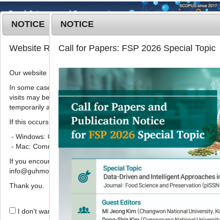
NOTICE
NOTICE
MENU
T
Website Renewal Notice
Call for Papers: FSP 2026 Special Topic
o
g
Our website has recently been renewed.
Food Sci. Preserv.
2025
;
32
(
2
):
344
-
g
357
l
In some cases, images, CSS files, or other settings saved in your b
pISSN: 3022-5477, eISSN: 3022-5485
visits may be reused instead of downloading the latest files. As a r
e
DOI:
https://doi.org/10.11002/fsp.2025.32.2.344
temporarily appear incorrectly or may not display properly.
n
Research Article
a
If this occurs, please perform a hard refresh.
v
- Windows: Ctrl + F5
노각나무(
Stewartia
i
- Mac: Command + Shift + R
pseudocamellia
) 잎 에탄올 추출물의
g
If you encounter any errors or difficulties while using the website, p
a
H
O
유도 산화 스트레스에 대한 뇌신
2
2
info@guhmok.com.
t
경 세포 보호 효과
i
Thank you.
허유미
,
이효림
,
김인영
,
최혜지
,
주영현
,
나
o
n
*
화랑
,
허호진
I don't want to open this window for a day.