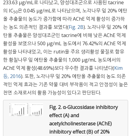
233.63 μg/mL로 나타났고, 양성대조군으로 사용된 tacrine
의 IC
은 0.045 μg/mL로 나타났으며, 노각나무 잎 20% 에탄
50
올 추출물의 농도가 증가함에 따라 AChE 억제 활성이 증가하
는 농도 의존적인 결과를 보였다(
Fig. 2B
). 노각나무 잎 20% 에
탄올 추출물은 양성대조군인 tacrine에 비해 낮은 AChE 억제
활성을 보였으나 500 μg/mL 농도에서 76.42%의 AChE 억제
활성을 나타내었고, 이는 rutin을 주요 생리활성 물질로 함유
한 황칠나무 잎 에탄올 추출물의 1,000 μg/mL 농도에서의
AChE 억제 활성(48.69%)보다 우수한 결과를 나타냈다(
Kim
등, 2016
). 또한, 노각나무 잎 20% 에탄올 추출물의 농도 의존
적인 억제 효과는 기존 약물 대비 부작용이 적고 안정성이 높은
천연 소재로서의 활용 가능성이 있다고 판단된다.
Fig. 2.
α-Glucosidase inhibitory
effect (A) and
acetylcholinesterase (AChE)
inhibitory effect (B) of 20%