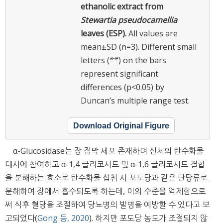
ethanolic extract from
Stewartia pseudocamellia
leaves (ESP).
All values are
mean±SD (n=3). Different small
a-e
letters (
) on the bars
represent significant
differences (p<0.05) by
Duncan’s multiple range test.
Download Original Figure
α-Glucosidase는 장 점막 세포 존재하며 신체의 탄수화물
대사에 참여하고 α-1,4 글리코시드 및 α-1,6 글리코시드 결합
을 분해하는 효소로 탄수화물 섭취 시 포도당과 같은 단당류로
분해하여 장에서 흡수되도록 하는데, 이의 수준을 억제함으로
써 식후 혈당을 조절하여 당뇨병의 발병을 예방할 수 있다고 보
고되었다(
Gong 등, 2020
). 하지만 포도당 농도가 조절되지 않