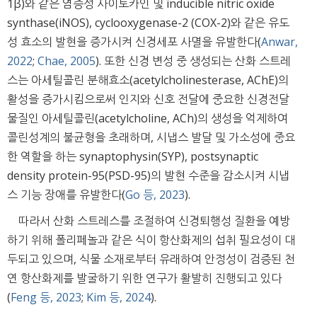
1β)와 같은 염증성 사이토카인 및 inducible nitric oxide
synthase(iNOS), cyclooxygenase-2 (COX-2)와 같은 유도
성 효소의 발현을 증가시켜 신경세포 사멸을 유발한다(
Anwar,
2022
;
Chae, 2005
). 또한 신경 변성 중 생성되는 산화 스트레
스는 아세틸콜린 분해효소(acetylcholinesterase, AChE)의
활성을 증가시킴으로써 인지와 신호 전달에 중요한 신경전달
물질인 아세틸콜린(acetylcholine, ACh)의 생성을 억제하여
콜린성계의 불균형을 초래하며, 시냅스 발달 및 가소성에 중요
한 역할을 하는 synaptophysin(SYP), postsynaptic
density protein-95(PSD-95)의 발현 수준을 감소시켜 시냅
스 기능 장애를 유발한다(
Go 등, 2023
).
따라서 산화 스트레스를 조절하여 신경퇴행성 질환을 예방
하기 위해 폴리페놀과 같은 식이 항산화제의 섭취 필요성이 대
두되고 있으며, 식물 소재로부터 유래하여 안정성이 검증된 천
연 항산화제를 발굴하기 위한 연구가 활발히 진행되고 있다
(
Feng 등, 2023
;
Kim 등, 2024
).