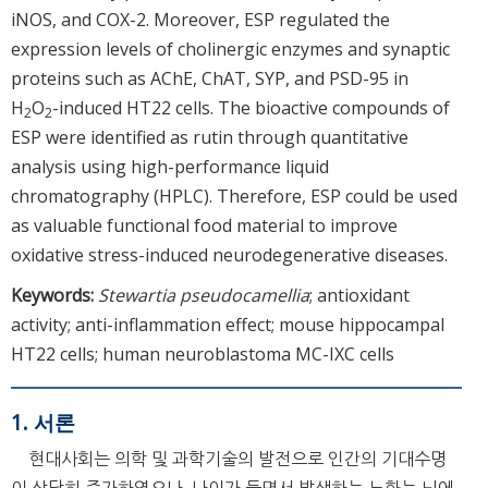
iNOS, and COX-2. Moreover, ESP regulated the
expression levels of cholinergic enzymes and synaptic
proteins such as AChE, ChAT, SYP, and PSD-95 in
H
O
-induced HT22 cells. The bioactive compounds of
2
2
ESP were identified as rutin through quantitative
analysis using high-performance liquid
chromatography (HPLC). Therefore, ESP could be used
as valuable functional food material to improve
oxidative stress-induced neurodegenerative diseases.
Keywords:
Stewartia pseudocamellia
; antioxidant
activity; anti-inflammation effect; mouse hippocampal
HT22 cells; human neuroblastoma MC-IXC cells
1. 서론
현대사회는 의학 및 과학기술의 발전으로 인간의 기대수명
이 상당히 증가하였으나, 나이가 들면서 발생하는 노화는 뇌에