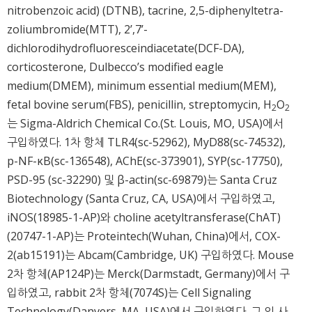
nitrobenzoic acid) (DTNB), tacrine, 2,5-diphenyltetra-
zoliumbromide(MTT), 2’,7’-
dichlorodihydrofluoresceindiacetate(DCF-DA),
corticosterone, Dulbecco’s modified eagle
medium(DMEM), minimum essential medium(MEM),
fetal bovine serum(FBS), penicillin, streptomycin, H
O
2
2
는 Sigma-Aldrich Chemical Co.(St. Louis, MO, USA)에서
구입하였다. 1차 항체 TLR4(sc-52962), MyD88(sc-74532),
p-NF-κB(sc-136548), AChE(sc-373901), SYP(sc-17750),
PSD-95 (sc-32290) 및 β-actin(sc-69879)는 Santa Cruz
Biotechnology (Santa Cruz, CA, USA)에서 구입하였고,
iNOS(18985-1-AP)와 choline acetyltransferase(ChAT)
(20747-1-AP)는 Proteintech(Wuhan, China)에서, COX-
2(ab15191)는 Abcam(Cambridge, UK) 구입하였다. Mouse
2차 항체(AP124P)는 Merck(Darmstadt, Germany)에서 구
입하였고, rabbit 2차 항체(7074S)는 Cell Signaling
Technology(Danvers, MA, USA)에서 구입하였다. 그 외 사