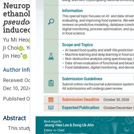
Neuroprotective effect of
ethanolic extract from
Stewartia
pseudocamellia
leaves on H
O
-
2
2
induced oxidative stress
Yu Mi Heo
,
Hyo Lim Lee
,
In Young Kim
,
Hye
Ji Choi
,
Yeong Hyeon Ju
,
Hwa Rang Na
,
Ho
*
Jin Heo
Author Information & Copyright
▼
Received:
Oct 22, 2024
; Revised:
Dec 09, 2024
; Accepted:
Dec 10, 2024
Published Online: Apr 30, 2025
Abstract
This study was performed to evaluate the protective