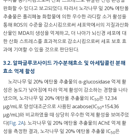
완화할 수 있다고 보고되었다. 따라서 노각나무 잎 20% 에탄올
추출물은 폴리페놀 화합물에 의한 우수한 라디칼 소거 활성을
통해 ROS의 수준을 감소시킴으로써 세포막에서의 지질과산화
산물인 MDA의 생성을 억제하고, 더 나아가 뇌신경 세포에 대
한 산화 스트레스를 효과적으로 감소시킴으로써 세포 보호 효
과에 기여할 수 있을 것으로 판단된다.
3.2. 알파글루코사이드 가수분해효소 및 아세틸콜린 분해
효소 억제 활성
노각나무 잎 20% 에탄올 추출물의 α-glucosidase 억제 활
성은 농도가 낮아짐에 따라 억제 활성이 감소하는 경향을 나타
냈으며, 노각나무 잎 20% 에탄올 추출물의 IC
은 12.34
50
μg/mL로 양성대조군으로 사용된 acabose(IC
=154.36
50
μg/mL)와 비교하였을 때 상당히 우수한 억제 활성을 보여주었
다(
Fig. 2A
). 노각나무 잎 20% 에탄올 추출물의 AChE 억제 활
성을 측정한 결과, 노각나무 잎 20% 에탄올 추출물 IC
은
50