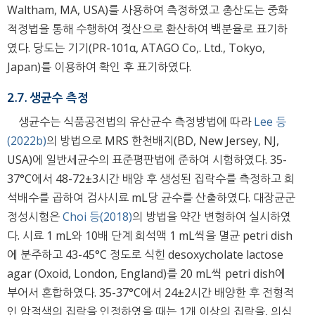
Waltham, MA, USA)를 사용하여 측정하였고 총산도는 중화
적정법을 통해 수행하여 젖산으로 환산하여 백분율로 표기하
였다. 당도는 기기(PR-101α, ATAGO Co,. Ltd., Tokyo,
Japan)를 이용하여 확인 후 표기하였다.
2.7. 생균수 측정
생균수는 식품공전법의 유산균수 측정방법에 따라
Lee 등
(2022b)
의 방법으로 MRS 한천배지(BD, New Jersey, NJ,
USA)에 일반세균수의 표준평판법에 준하여 시험하였다. 35-
37°C에서 48-72±3시간 배양 후 생성된 집락수를 측정하고 희
석배수를 곱하여 검사시료 mL당 균수를 산출하였다. 대장균군
정성시험은
Choi 등(2018)
의 방법을 약간 변형하여 실시하였
다. 시료 1 mL와 10배 단계 희석액 1 mL씩을 멸균 petri dish
에 분주하고 43-45°C 정도로 식힌 desoxycholate lactose
agar (Oxoid, London, England)를 20 mL씩 petri dish에
부어서 혼합하였다. 35-37°C에서 24±2시간 배양한 후 전형적
인 암적색의 집락을 인정하였을 때는 1개 이상의 집락을, 의심