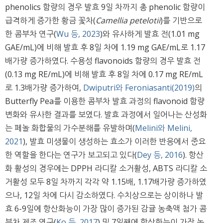
phenolics 함량의 경우 발효 9일 차까지 총 phenolic 함량이
급격하게 증가한 황금 꽃차(
Camellia petelotii
)를 기반으로
한 콤부차 연구(
Wu 등, 2023
)와 유사하게 발효 전(1.01 mg
GAE/mL)에 비해 발효 후 8일 차에 1.19 mg GAE/mL로 1.17
배가량 증가하였다. 수용성 flavonoids 함량의 경우 발효 전
(0.13 mg RE/mL)에 비해 발효 후 8일 차에 0.17 mg RE/mL
로 1.3배가량 증가하여,
Dwiputri와 Feroniasanti(2019)
의
Butterfly Pea를 이용한 콤부차 발효 과정의 flavonoid 함량
변화와 유사한 결과를 보였다. 발효 과정에서 일어나는 산성화
는 페놀 화합물의 가수분해를 유발하며(
Melini와 Melini,
2021
), 발효 미생물이 생성하는 효소가 이러한 반응에서 중요
한 역할을 한다는 연구가 보고되고 있다(
Dey 등, 2016
). 항산
화 활성의 경우에는 DPPH 라디칼 소거활성, ABTS 라디칼 소
거활성 모두 8일 차까지 각각 약 1.15배, 1.17배가량 증가하였
으나, 12일 차에 다시 감소하였다. 수치상으로는 상이하나 발
효 6-9일에 항산화능이 가장 많이 증가된 감귤 농축액 첨가 콤
부차 제조 연구(
Ko 등, 2017
) 및 7일째에 항산화능이 가장 높