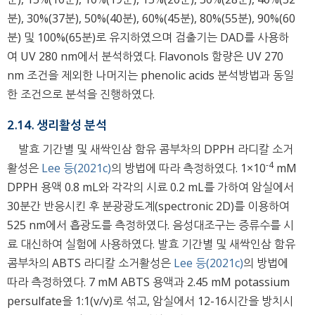
분), 30%(37분), 50%(40분), 60%(45분), 80%(55분), 90%(60
분) 및 100%(65분)로 유지하였으며 검출기는 DAD를 사용하
여 UV 280 nm에서 분석하였다. Flavonols 함량은 UV 270
nm 조건을 제외한 나머지는 phenolic acids 분석방법과 동일
한 조건으로 분석을 진행하였다.
2.14. 생리활성 분석
발효 기간별 및 새싹인삼 함유 콤부차의 DPPH 라디칼 소거
-4
활성은
Lee 등(2021c)
의 방법에 따라 측정하였다. 1×10
mM
DPPH 용액 0.8 mL와 각각의 시료 0.2 mL를 가하여 암실에서
30분간 반응시킨 후 분광광도계(spectronic 2D)를 이용하여
525 nm에서 흡광도를 측정하였다. 음성대조구는 증류수를 시
료 대신하여 실험에 사용하였다. 발효 기간별 및 새싹인삼 함유
콤부차의 ABTS 라디칼 소거활성은
Lee 등(2021c)
의 방법에
따라 측정하였다. 7 mM ABTS 용액과 2.45 mM potassium
persulfate을 1:1(v/v)로 섞고, 암실에서 12-16시간을 방치시