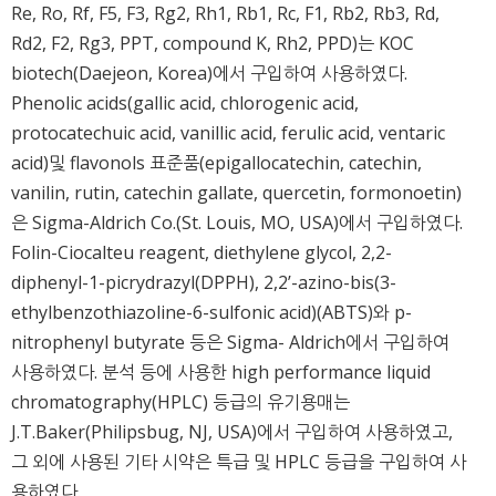
Re, Ro, Rf, F5, F3, Rg2, Rh1, Rb1, Rc, F1, Rb2, Rb3, Rd,
Rd2, F2, Rg3, PPT, compound K, Rh2, PPD)는 KOC
biotech(Daejeon, Korea)에서 구입하여 사용하였다.
Phenolic acids(gallic acid, chlorogenic acid,
protocatechuic acid, vanillic acid, ferulic acid, ventaric
acid)및 flavonols 표준품(epigallocatechin, catechin,
vanilin, rutin, catechin gallate, quercetin, formonoetin)
은 Sigma-Aldrich Co.(St. Louis, MO, USA)에서 구입하였다.
Folin-Ciocalteu reagent, diethylene glycol, 2,2-
diphenyl-1-picrydrazyl(DPPH), 2,2’-azino-bis(3-
ethylbenzothiazoline-6-sulfonic acid)(ABTS)와 p-
nitrophenyl butyrate 등은 Sigma- Aldrich에서 구입하여
사용하였다. 분석 등에 사용한 high performance liquid
chromatography(HPLC) 등급의 유기용매는
J.T.Baker(Philipsbug, NJ, USA)에서 구입하여 사용하였고,
그 외에 사용된 기타 시약은 특급 및 HPLC 등급을 구입하여 사
용하였다.