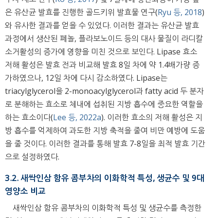
은 유산균 발효를 진행한 골드키위 발효물 연구(
Ryu 등, 2018
)
와 유사한 결과를 얻을 수 있었다. 이러한 결과는 유산균 발효
과정에서 생산된 페놀, 플라보노이드 등의 대사 물질이 라디칼
소거활성의 증가에 영향을 미친 것으로 보인다. Lipase 효소
저해 활성은 발효 전과 비교해 발효 8일 차에 약 1.4배가량 증
가하였으나, 12일 차에 다시 감소하였다. Lipase는
triacylglycerol을 2-monoacylglycerol과 fatty acid 두 분자
로 분해하는 효소로 체내에 섭취된 지방 흡수에 중요한 역할을
하는 효소이다(
Lee 등, 2022a
). 이러한 효소의 저해 활성은 지
방 흡수를 억제하여 과도한 지방 축적을 줄여 비만 예방에 도움
을 줄 것이다. 이러한 결과를 통해 발효 7-8일을 최적 발효 기간
으로 설정하였다.
3.2. 새싹인삼 함유 콤부차의 이화학적 특성, 생균수 및 9대
영양소 비교
새싹인삼 함유 콤부차의 이화학적 특성 및 생균수를 측정한