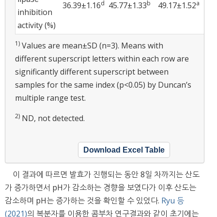
d
b
a
36.39±1.16
45.77±1.33
49.17±1.52
42.
inhibition
activity (%)
1)
Values are mean±SD (n=3). Means with
different superscript letters within each row are
significantly different superscript between
samples for the same index (p<0.05) by Duncan’s
multiple range test.
2)
ND, not detected.
Download Excel Table
이 결과에 따르면 발효가 진행되는 동안 8일 차까지는 산도
가 증가하면서 pH가 감소하는 경향을 보였다가 이후 산도는
감소하며 pH는 증가하는 것을 확인할 수 있었다.
Ryu 등
(2021)
의 복분자를 이용한 콤부차 연구결과와 같이 초기에는