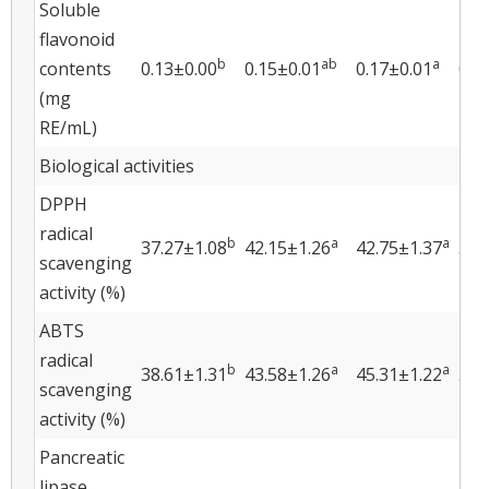
Soluble
flavonoid
b
ab
a
contents
0.13±0.00
0.15±0.01
0.17±0.01
0.1
(mg
RE/mL)
Biological activities
DPPH
radical
b
a
a
37.27±1.08
42.15±1.26
42.75±1.37
38.
scavenging
activity (%)
ABTS
radical
b
a
a
38.61±1.31
43.58±1.26
45.31±1.22
39.
scavenging
activity (%)
Pancreatic
lipase