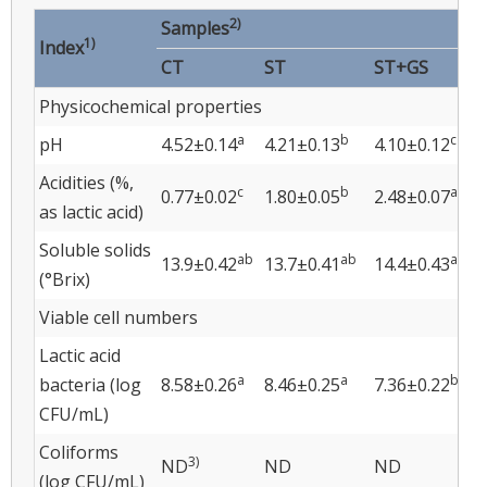
2)
Samples
1)
Index
CT
ST
ST+GS
Physicochemical properties
a
b
c
pH
4.52±0.14
4.21±0.13
4.10±0.12
Acidities (%,
c
b
a
0.77±0.02
1.80±0.05
2.48±0.07
as lactic acid)
Soluble solids
ab
ab
a
13.9±0.42
13.7±0.41
14.4±0.43
(°Brix)
Viable cell numbers
Lactic acid
a
a
b
bacteria (log
8.58±0.26
8.46±0.25
7.36±0.22
CFU/mL)
Coliforms
3)
ND
ND
ND
(log CFU/mL)