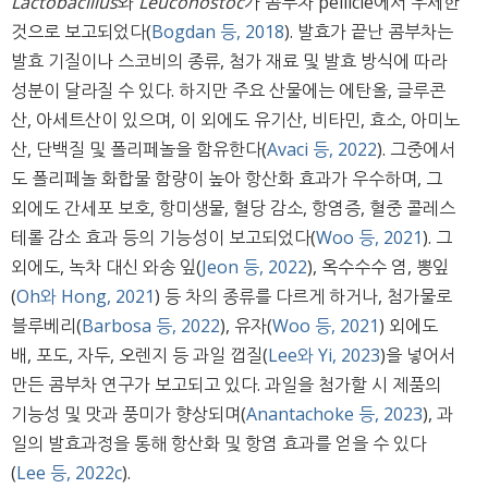
Lactobacillus
와
Leuconostoc
가 콤부차 pellicle에서 우세한
것으로 보고되었다(
Bogdan 등, 2018
). 발효가 끝난 콤부차는
발효 기질이나 스코비의 종류, 첨가 재료 및 발효 방식에 따라
성분이 달라질 수 있다. 하지만 주요 산물에는 에탄올, 글루콘
산, 아세트산이 있으며, 이 외에도 유기산, 비타민, 효소, 아미노
산, 단백질 및 폴리페놀을 함유한다(
Avaci 등, 2022
). 그중에서
도 폴리페놀 화합물 함량이 높아 항산화 효과가 우수하며, 그
외에도 간세포 보호, 항미생물, 혈당 감소, 항염증, 혈중 콜레스
테롤 감소 효과 등의 기능성이 보고되었다(
Woo 등, 2021
). 그
외에도, 녹차 대신 와송 잎(
Jeon 등, 2022
), 옥수수수 염, 뽕잎
(
Oh와 Hong, 2021
) 등 차의 종류를 다르게 하거나, 첨가물로
블루베리(
Barbosa 등, 2022
), 유자(
Woo 등, 2021
) 외에도
배, 포도, 자두, 오렌지 등 과일 껍질(
Lee와 Yi, 2023
)을 넣어서
만든 콤부차 연구가 보고되고 있다. 과일을 첨가할 시 제품의
기능성 및 맛과 풍미가 향상되며(
Anantachoke 등, 2023
), 과
일의 발효과정을 통해 항산화 및 항염 효과를 얻을 수 있다
(
Lee 등, 2022c
).