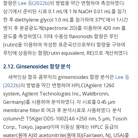
함량은
Lee 등(2022b)
의 방법을 약간 변형하여 측정하였다.
상기에서 준비된 시료 0.1 mL에 1 N NaOH 0.01 mL를 첨가
한 후 diethylene glycol 1.0 mL를 첨가하여 37°C에서 1시간
방치 후 분광광도계(spectronic 2D)를 이용하여 420 nm 흡
광도를 측정하였다. 이때 수용성 flavonoids 함량은 루틴
(rutin)을 이용하여 작성한 표준곡선으로부터 함량을 구하여
루틴에 상응하는 함량(rutin equvalent, RE)으로 계산하였다.
2.12. Ginsenosides 함량 분석
새싹인삼 함유 콤부차의 ginsenosides 함량 분석은
Lee 등
(2022b)
의 방법을 약간 변형하여 HPLC(Agilent 1260
system, Agilent Technologies Inc., Waldbronn,
Germany)를 사용하여 분석하였다. 각 시료를 0.45 μm
membrane filter로 여과 후 분석시료로 사용하였다. 분석
column은 TSKgel ODS-100Z(4.6 ×250 nm, 5 μm, Tosoh
Corp., Tokyo, Japan)이며 이동상 용매는 HPLC 등급의
water(용매 A)와 acetonitrile(용매 B)(Fairlawn, NJ, USA)를