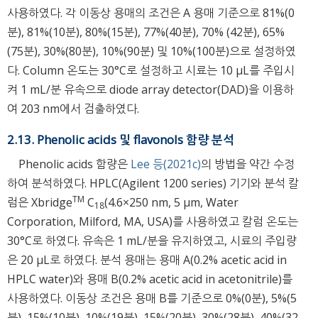
사용하였다. 각 이동상 용매의 조건은 A 용매 기준으로 81%(0
분), 81%(10분), 80%(15분), 77%(40분), 70% (42분), 65%
(75분), 30%(80분), 10%(90분) 및 10%(100분)으로 설정하였
다. Column 온도는 30°C로 설정하고 시료는 10 μL를 주입시
켜 1 mL/분 유속으로 diode array detector(DAD)을 이용하
여 203 nm에서 검출하였다.
2.13. Phenolic acids 및 flavonols 함량 분석
Phenolic acids 함량은
Lee 등(2021c)
의 방법을 약간 수정
하여 분석하였다. HPLC(Agilent 1200 series) 기기와 분석 칼
TM
럼은 Xbridge
C
(4.6×250 nm, 5 μm, Water
18
Corporation, Milford, MA, USA)를 사용하였고 칼럼 온도는
30°C로 하였다. 유속은 1 mL/분을 유지하였고, 시료의 주입량
은 20 μL로 하였다. 분석 용매는 용매 A(0.2% acetic acid in
HPLC water)와 용매 B(0.2% acetic acid in acetonitrile)를
사용하였다. 이동상 조건은 용매 B를 기준으로 0%(0분), 5%(5
분), 15%(10분), 10%(19분), 15%(20분), 30%(28분), 40%(32