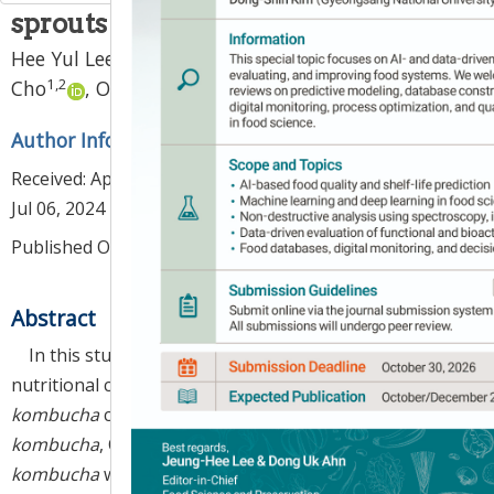
sprouts
1
,
‡
1
,
‡
Hee Yul Lee
,
Ga Young Lee
,
Kye Man
1
,
2
2
,
*
Cho
,
Ok Soo Joo
Author Information & Copyright
▼
Received:
Apr 09, 2024
; Revised:
Jun 20, 2024
; Accepted:
Jul 06, 2024
Published Online: Aug 30, 2024
Abstract
In this study, the physicochemical properties,
nutritional components, and antioxidant activities of
kombucha
containing ginseng sprouts (control
kombucha
, CT; strawberry
kombucha
, ST ; strawberry
kombucha
with 2% ginseng sprout, ST+GS) were