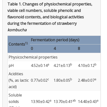
Table 1.
Changes of physiochemical properties,
viable cell numbers, soluble phenolic and
flavonoid contents, and biological activities
during the fermentation of strawberry
kombucha
Fermentation period (days)
1)
Contents
0
4
8
12
Physicochemical properties
a
b
b
pH
4.52±0.14
4.21±0.13
4.10±0.12
4.1
Acidities
c
b
a
(%, as lactic
0.77±0.02
1.80±0.05
2.48±0.07
2.3
acid)
Soluble
a
ab
a
solids
13.90±0.42
13.70±0.41
14.40±0.43
13.