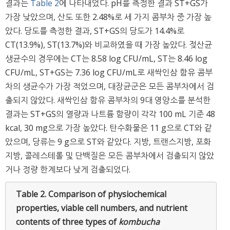
결과는
Table 2
에 나타내었다. pH를 측정한 결과 ST+GS가
가장 낮았으며, 산도 또한 2.48%로 세 가지 콤부차 중 가장 높
았다. 당도를 측정한 결과, ST+GS의 당도가 14.4%로
CT(13.9%), ST(13.7%)와 비교하였을 때 가장 높았다. 젖산균
생균수의 경우에는 CT는 8.58 log CFU/mL, ST는 8.46 log
CFU/mL, ST+GS는 7.36 log CFU/mL로 새싹인삼 함유 콤부
차의 생균수가 가장 적었으며, 대장균군은 모든 콤부차에서 검
출되지 않았다. 새싹인삼 함유 콤부차의 9대 영양소를 분석한
결과는 ST+GS의 열량과 나트륨 함량이 각각 100 mL 기준 48
kcal, 30 mg으로 가장 높았다. 탄수화물은 11 g으로 CT와 같
았으며, 당류는 9 g으로 ST와 같았다. 지방, 트랜스지방, 포화
지방, 콜레스테롤 및 단백질은 모든 콤부차에서 검출되지 않았
거나 정량 한계보다 낮게 검출되었다.
Table 2.
Comparison of physiochemical
properties, viable cell numbers, and nutrient
contents of three types of
kombucha