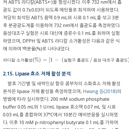
켜 ABTS 라디칼(ABTS+·)을 형성시켰다. 이후 732 nm에서 흡
광도 값이 0.7±0.03이 되도록 메탄올로 희석하여 사용하였다.
적당히 희석된 ABTS 용액 0.9 mL와 시료 0.1 mL를 섞고 3분
후 분광광도계를 이용하여 732 nm에서 흡광도를 측정하였다.
음성대조구 실험은 시료 대신에 증류수 0.1 mL를 취하여 실험
하였으며, DPPH 및 ABTS 라디칼 소거활성은 다음과 같은 식
에 의하여 백분율(%)로 나타내었다.
(%)
=
[
1
−
(
/
라디칼 소거활성(%)
=
1
−
실험구 흡광도
/
음성 대조구 흡광도
×
라
디
칼
소
거
활
성
실
험
구
흡
광
도
음
성
대
조
구
흡
광
도
2.15. Lipase 효소 저해 활성 분석
발효 기간별 및 새싹인삼 함유 콤부차의 소화효소 저해 활성
분석은 lipase 저해 활성을 측정하였으며,
Hwang 등(2018)
의
방법에 따라 실시하였다. 200 mM sodium phosphate
buffer 0.05 mL와 1 U/mL lipase 효소액 0.07 mL 및 시료
0.03 mL를 혼합하여 37°C에서 10분간 예비반응을 실시하였
다. 이후 10 mM p-nitrophenyl butyrate 0.1 mL를 가하여