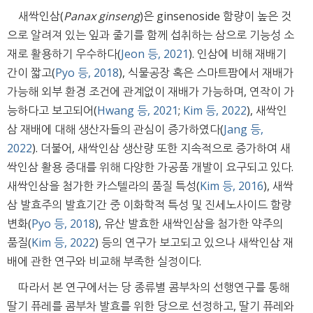
새싹인삼(
Panax ginseng
)은 ginsenoside 함량이 높은 것
으로 알려져 있는 잎과 줄기를 함께 섭취하는 삼으로 기능성 소
재로 활용하기 우수하다(
Jeon 등, 2021
). 인삼에 비해 재배기
간이 짧고(
Pyo 등, 2018
), 식물공장 혹은 스마트팜에서 재배가
가능해 외부 환경 조건에 관계없이 재배가 가능하며, 연작이 가
능하다고 보고되어(
Hwang 등, 2021
;
Kim 등, 2022
), 새싹인
삼 재배에 대해 생산자들의 관심이 증가하였다(
Jang 등,
2022
). 더불어, 새싹인삼 생산량 또한 지속적으로 증가하여 새
싹인삼 활용 증대를 위해 다양한 가공품 개발이 요구되고 있다.
새싹인삼을 첨가한 카스텔라의 품질 특성(
Kim 등, 2016
), 새싹
삼 발효주의 발효기간 중 이화학적 특성 및 진세노사이드 함량
변화(
Pyo 등, 2018
), 유산 발효한 새싹인삼을 첨가한 약주의
품질(
Kim 등, 2022
) 등의 연구가 보고되고 있으나 새싹인삼 재
배에 관한 연구와 비교해 부족한 실정이다.
따라서 본 연구에서는 당 종류별 콤부차의 선행연구를 통해
딸기 퓨레를 콤부차 발효를 위한 당으로 선정하고, 딸기 퓨레와