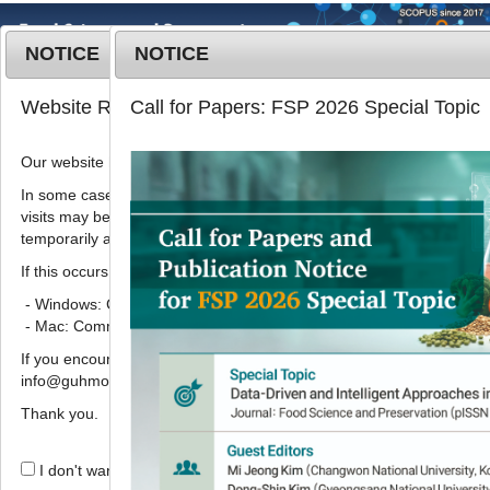
NOTICE
NOTICE
MENU
T
Website Renewal Notice
Call for Papers: FSP 2026 Special Topic
o
g
Our website has recently been renewed.
Food Sci. Preserv.
2024
;
31
(
4
):
645
-
g
659
l
In some cases, images, CSS files, or other settings saved in your b
pISSN: 3022-5477, eISSN: 3022-5485
visits may be reused instead of downloading the latest files. As a r
e
DOI:
https://doi.org/10.11002/fsp.2024.31.4.645
temporarily appear incorrectly or may not display properly.
n
Research Article
a
If this occurs, please perform a hard refresh.
v
- Windows: Ctrl + F5
새싹인삼 함유 콤부차의 영양성분 및 생
i
- Mac: Command + Shift + R
리활성
g
If you encounter any errors or difficulties while using the website, p
a
1
,
‡
1
,
‡
1
,
2
2
,
*
이희율
,
이가영
,
조계만
,
주옥수
info@guhmok.com.
t
i
Thank you.
Nutritional components and
o
physiological activities of
n
I don't want to open this window for a day.
kombucha
containing ginseng