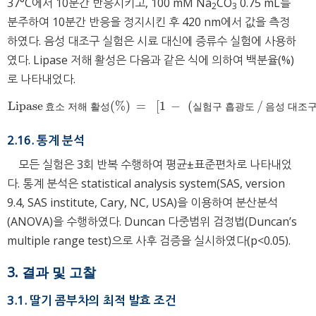
37°C에서 10분간 반응시키고, 100 mM Na
CO
0.75 mL를
2
3
분주하여 10분간 반응을 정지시킨 후 420 nm에서 값을 측정
하였다. 음성 대조구 실험은 시료 대신에 증류수 실험에 사용하
였다. Lipase 저해 활성은 다음과 같은 식에 의하여 백분율(%)
로 나타내었다.
Lipase
(%)
=
[
1
−
(
/
Lipase
효소 저해 활성(%)
=
1
−
실험구 흡광도
/
음성 대조구 
효
소
저
해
활
성
실
험
구
흡
광
도
음
성
대
조
2.16. 통계 분석
모든 실험은 3회 반복 수행하여 평균±표준편차로 나타내었
다. 통계 분석은 statistical analysis system(SAS, version
9.4, SAS institute, Cary, NC, USA)을 이용하여 분산분석
(ANOVA)을 수행하였다. Duncan 다중범위 검정법(Duncan’s
multiple range test)으로 사후 검증을 실시하였다(p<0.05).
3. 결과 및 고찰
3.1. 딸기 콤부차의 최적 발효 조건