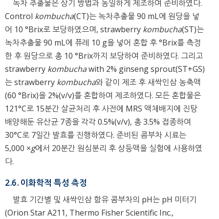
녹차 추출물은 상기 방법과 동일하게 제조하여 준비하였다.
Control
kombucha
(CT)는 녹차추출물 90 mL에 원당을 넣
어 10 °Brix로 보당하였으며, strawberry
kombucha
(ST)는
녹차추출물 90 mL에 퓨레 10 g을 넣어 혼합 후 °Brix를 측정
한 후 원당으로 총 10 °Brix까지 보당하여 준비하였다. 그리고
strawberry
kombucha
with 2% ginseng sprout(ST+GS)
는 strawberry
kombucha
와 같이 제조 후 새싹인삼 농축액
(60 °Brix)을 2%(v/v)를 혼합하여 제조하였다. 모든 혼합물은
121°C로 15분간 살균처리 후 사전에 MRS 액체배지에 진탕
배양해둔 유산균 7종을 각각 0.5%(v/v), 총 3.5% 접종하여
30°C로 7일간 발효를 진행하였다. 준비된 콤부차 시료는
5,000 ×
g
에서 20분간 원심분리 후 상등액을 실험에 사용하였
다.
2.6. 이화학적 특성 측정
발효 기간별 및 새싹인삼 함유 콤부차의 pH는 pH 미터기
(Orion Star A211, Thermo Fisher Scientific Inc.,