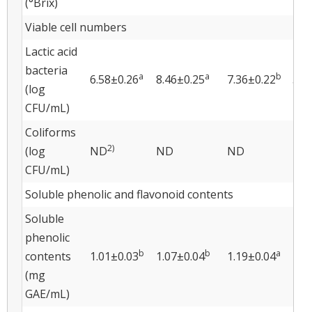
(°Brix)
Viable cell numbers
Lactic acid
bacteria
a
a
b
6.58±0.26
8.46±0.25
7.36±0.22
5.5
(log
CFU/mL)
Coliforms
2)
(log
ND
ND
ND
ND
CFU/mL)
Soluble phenolic and flavonoid contents
Soluble
phenolic
b
b
a
contents
1.01±0.03
1.07±0.04
1.19±0.04
1.0
(mg
GAE/mL)