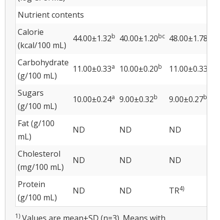
Nutrient contents
Calorie
b
bc
a
44.00±1.32
40.00±1.20
48.00±1.78
(kcal/100 mL)
Carbohydrate
a
b
a
11.00±0.33
10.00±0.20
11.00±0.33
(g/100 mL)
Sugars
a
b
b
10.00±0.24
9.00±0.32
9.00±0.27
(g/100 mL)
Fat (g/100
ND
ND
ND
mL)
Cholesterol
ND
ND
ND
(mg/100 mL)
Protein
4)
ND
ND
TR
(g/100 mL)
1)
Values are mean±SD (n=3). Means with