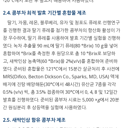
-20°C에서 보관 후 필요시 해동하여 사용하였다.
2.4. 콤부차 최적 발효 기간별 혼합물 제조
딸기, 자몽, 레몬, 블루베리, 유자 및 청포도 퓨레로 선행연구
를 진행한 결과 딸기 퓨레를 첨가한 콤부차의 항산화 활성이 가
장 우수하여, 딸기 퓨레를 사용하여 발효 기간별 실험을 진행하
였다. 녹차 추출물 90 mL에 딸기 퓨레(80 °Brix) 10 g을 넣어
혼합하여 °Brix를 측정한 후 원당으로 총 10 °Brix로 보당하
고, 새싹인삼 농축액(60 °Brix)을 2%(v/v)를 혼합하여 준비하
였다. 준비된 혼합물은 121°C에서 15분간 살균처리 후 사전에
MRS(Difico, Becton Dickson Co., Sparks, MD, USA) 액체
배지에 진탕 배양해둔(30°C에서 48시간) 유산균 7종을 각각
0.5% (v/v) 씩, 총 3.5% 접종하여 30°C에서 0, 4, 8 및 12일간
발효를 진행하였다. 준비된 콤부차 시료는 5,000 ×
g
에서 20분
간 원심분리 후 상등액을 실험에 사용하였다.
2.5. 새싹인삼 함유 콤부차 제조