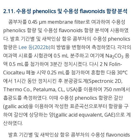
2.11. 수용성 phenolics 및 수용성 flavonoids 함량 분석
콤부차를 0.45 μm membrane filter로 여과하여 수용성
phenolics 함량 및 수용성 flavonoids 함량 분석에 사용하였
다. 발효 기간별 및 새싹인삼 함유 콤부차의 수용성 phenolics
함량은
Lee 등(2022b)
의 방법을 변형하여 측정하였다. 각각의
여과액 시료를 시험관에 0.5 mL 분주하고 여기에 Na
CO
용
2
3
액 0.5 mL를 첨가하여 3분간 정치시켰다. 다시 2 N Folin-
Ciocalteu 페놀 시약 0.25 mL를 첨가하여 혼합한 다음 30°C
에서 1시간 동안 정치시킨 후 분광광도계(Spectronic 2D,
Thermo Co., Petaluma, CL, USA)를 이용하여 750 nm에서
흡광도를 측정하였다. 이때 수용성 phenolics 함량은 갈산
(gallic acid)을 이용하여 작성한 표준곡선으로부터 함량을 구
하여 갈산에 상당하는 양(gallic acid equvalent, GAE)으로 계
산하였다.
발효 기간별 및 새싹인삼 함유 콤부차의 수용성 flavonoids