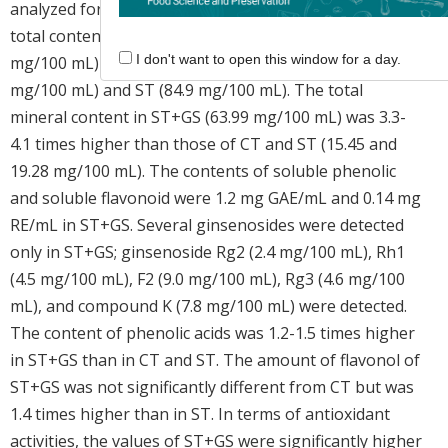
analyzed for comparison of quality characteristics. The
total content of free amino acids in ST+GS (273.38
I don't want to open this window for a day.
mg/100 mL) was 3.2-14.5 times higher than in CT (18.9
mg/100 mL) and ST (84.9 mg/100 mL). The total
mineral content in ST+GS (63.99 mg/100 mL) was 3.3-
4.1 times higher than those of CT and ST (15.45 and
19.28 mg/100 mL). The contents of soluble phenolic
and soluble flavonoid were 1.2 mg GAE/mL and 0.14 mg
RE/mL in ST+GS. Several ginsenosides were detected
only in ST+GS; ginsenoside Rg2 (2.4 mg/100 mL), Rh1
(4.5 mg/100 mL), F2 (9.0 mg/100 mL), Rg3 (4.6 mg/100
mL), and compound K (7.8 mg/100 mL) were detected.
The content of phenolic acids was 1.2-1.5 times higher
in ST+GS than in CT and ST. The amount of flavonol of
ST+GS was not significantly different from CT but was
1.4 times higher than in ST. In terms of antioxidant
activities, the values of ST+GS were significantly higher