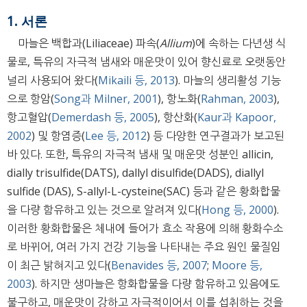
1. 서론
마늘은 백합과(Liliaceae) 파속(
Allium
)에 속하는 다년생 식
물로, 특유의 자극적 냄새와 매운맛이 있어 향신료로 오랫동안
널리 사용되어 왔다(
Mikaili 등, 2013
). 마늘의 생리활성 기능
으로 항암(
Song과 Milner, 2001
), 항노화(
Rahman, 2003
),
항고혈압(
Demerdash 등, 2005
), 항산화(
Kaur과 Kapoor,
2002
) 및 항염증(
Lee 등, 2012
) 등 다양한 연구결과가 보고된
바 있다. 또한, 특유의 자극적 냄새 및 매운맛 성분인 allicin,
dially trisulfide(DATS), dallyl disulfide(DADS), diallyl
sulfide (DAS), S-allyl-L-cysteine(SAC) 등과 같은 황화합물
을 다량 함유하고 있는 것으로 알려져 있다(
Hong 등, 2000
).
이러한 황화합물은 체내에 들어가 효소 작용에 의해 황화수소
로 바뀌어, 여러 가지 건강 기능을 나타내는 주요 원인 물질임
이 최근 밝혀지고 있다(
Benavides 등, 2007
;
Moore 등,
2003
). 하지만 생마늘은 항화합물을 다량 함유하고 있음에도
불구하고, 매운맛이 강하고 자극적이어서 이를 섭취하는 것을