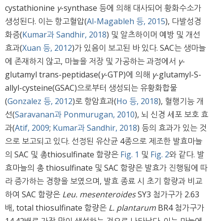
cystathionine
γ
-synthase 등에 의해 대사되어 황화수소가
생성된다. 이는 항고혈압(
Al-Magableh 등, 2015
), 다발성경
화증(
Kumar과 Sandhir, 2018
) 및 알츠하이머 예방 및 개선
효과(
Xuan 등, 2012
)가 있음이 보고된 바 있다. SAC는 생마늘
에 존재하지 않고, 마늘을 저장 및 가공하는 과정에서
γ
-
glutamyl trans-peptidase(
γ
-GTP)에 의해
γ
-glutamyl-S-
allyl-cysteine(GSAC)으로부터 생성되는 유황화합물
(
Gonzalez 등, 2012
)로 항암효과(
Ho 등, 2018
), 혈행기능 개
선(
Saravanan과 Ponmurugan, 2010
), 뇌 신경 세포 보호 효
과(
Atif, 2009
;
Kumar과 Sandhir, 2018
) 등의 효과가 있는 것
으로 보고되고 있다. 선정된 유산균 4종으로 제조한 발효마늘
의 SAC 및 총thiosulfinate 함량은
Fig. 1
및
Fig. 2
와 같다. 발
효마늘의 총 thiosulfinate 및 SAC 함량은 발효가 진행됨에 따
라 증가하는 경향을 보였으며, 발효 종료 시 초기 함량과 비교
하여 SAC 함량은
Leu. mesenteroides
SY3 첨가구가 2.63
배, total thiosulfinate 함량은
L. plantarum
BR4 첨가구가