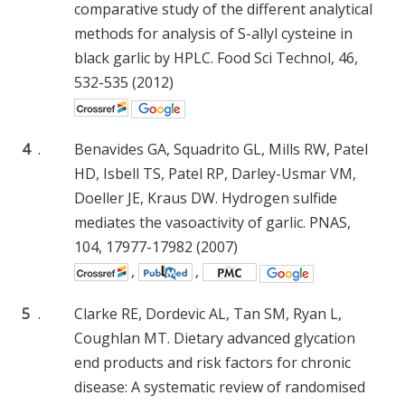
comparative study of the different analytical
methods for analysis of S-allyl cysteine in
black garlic by HPLC. Food Sci Technol, 46,
532-535 (2012)
4
.
Benavides GA, Squadrito GL, Mills RW, Patel
HD, Isbell TS, Patel RP, Darley-Usmar VM,
Doeller JE, Kraus DW. Hydrogen sulfide
mediates the vasoactivity of garlic. PNAS,
104, 17977-17982 (2007)
,
,
5
.
Clarke RE, Dordevic AL, Tan SM, Ryan L,
Coughlan MT. Dietary advanced glycation
end products and risk factors for chronic
disease: A systematic review of randomised