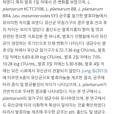
하였다. 특히 발효 1일 차에서 큰 변화를 보였으며,
L.
plantarum
KCTC3108,
L. plantarum
B8,
L. plantarum
BR4,
Leu. mesenteroides
SY3 균주를 첨가한 발효마늘에서
유의미한 차이를 보였다. 유산균 무첨가구의 경우 발효 전과 후
의 차이는 보이지 않았다. 총산도는 발효식품의 향미 및 맛과
관련된 중요한 지표성분 중 하나로, 발효가 진행됨에 따라 유산
균이 생성하는 유기산으로 인해 변화가 나타난다. 생균수는 발
효 0일 차에서 유산균 첨가구가 6.72-7.36 log CFU/mL, 발효
1일 차에는 6.83-8.39 log CFU/mL, 발효 2일 차에는 7.05-
10.28 log CFU/mL, 발효 3일 차에는 5.30-9.86, 발효 4일 차
에는 모든 시료에서 유산균이 관찰되지 않았다.
Jung 등(2013)
에 따르면 6종의 유산균으로 발효마늘을 제조한 결과, 균주에
따라 증식 및 항균활성의 차이가 나타났으며,
L. plantaru
m
가
전반적으로 우세한 결과를 나타내었다. 이는 본 연구에서
L.
plantarum
의 첨가구의 생균수와 유사하였으며, 본 연구에서
도 유산균에 따라 이화학적 특성이 달라지는 것을 확인하였다.
따라서 발효마늘 제조에 우수한 균주는 pH, 총산도 및 생균수