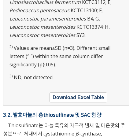
Limosilactobacillus fermentum
KCTC3112; E,
Pediococcus pentosaceus
KCTC13100; F,
Leuconostoc paramesenteroides
B4; G,
Leuconostoc mesenteroides
KCTC13374; H,
Leuconostoc mesenteroides
SY3.
2)
Values are mean±SD (n=3). Different small
a-c
letters (
) within the same column differ
significantly (p⟨0.05).
3)
ND, not detected.
Download Excel Table
3.2. 발효마늘의 총thiosulfinate 및 SAC 함량
Thiosulfinate는 마늘 특유의 자극적 냄새 및 매운맛의 주
성분으로, 체내에서 cystathionine
β
-cynthase,