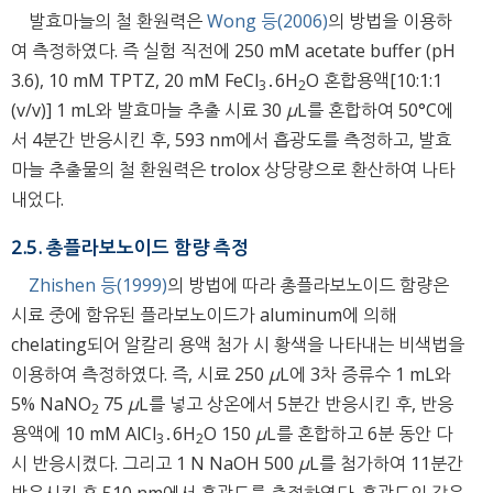
발효마늘의 철 환원력은
Wong 등(2006)
의 방법을 이용하
여 측정하였다. 즉 실험 직전에 250 mM acetate buffer (pH
3.6), 10 mM TPTZ, 20 mM FeCl
․6H
O 혼합용액[10:1:1
3
2
(v/v)] 1 mL와 발효마늘 추출 시료 30
μ
L를 혼합하여 50°C에
서 4분간 반응시킨 후, 593 nm에서 흡광도를 측정하고, 발효
마늘 추출물의 철 환원력은 trolox 상당량으로 환산하여 나타
내었다.
2.5. 총플라보노이드 함량 측정
Zhishen 등(1999)
의 방법에 따라 총플라보노이드 함량은
시료 중에 함유된 플라보노이드가 aluminum에 의해
chelating되어 알칼리 용액 첨가 시 황색을 나타내는 비색법을
이용하여 측정하였다. 즉, 시료 250
μ
L에 3차 증류수 1 mL와
5% NaNO
75
μ
L를 넣고 상온에서 5분간 반응시킨 후, 반응
2
용액에 10 mM AlCl
․6H
O 150
μ
L를 혼합하고 6분 동안 다
3
2
시 반응시켰다. 그리고 1 N NaOH 500
μ
L를 첨가하여 11분간