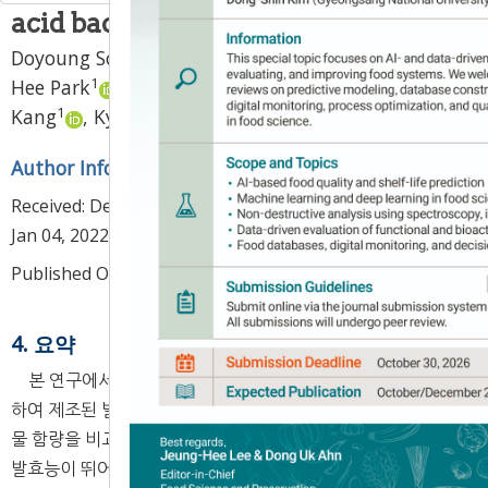
acid bacteria
1
1
Doyoung Song
,
Do-Young Hwang
,
Kyung-
1
2
Hee Park
,
Jeom-Leon Park
,
Seong-Gook
1
1
,
*
Kang
,
Kyung-Sik Ham
Author Information & Copyright
▼
Received:
Dec 03, 2021
; Revised:
Jan 04, 2022
; Accepted:
Jan 04, 2022
Published Online: Apr 30, 2022
4. 요약
본 연구에서는 발효식품으로부터 유래한 유산균 8종을 이용
하여 제조된 발효마늘의 이화학적 특성, 항산화 활성 및 황화합
물 함량을 비교 조사하였다. pH, 총산도 및 생균수를 측정하여
발효능이 뛰어난 4종의 유산균
L. plantarum
KCTC3108,
L.