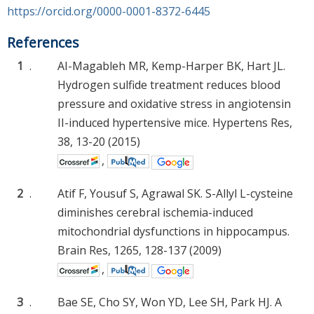
https://orcid.org/0000-0001-8372-6445
References
1
.
AI-Magableh MR, Kemp-Harper BK, Hart JL.
Hydrogen sulfide treatment reduces blood
pressure and oxidative stress in angiotensin
II-induced hypertensive mice. Hypertens Res,
38, 13-20 (2015)
,
2
.
Atif F, Yousuf S, Agrawal SK. S-Allyl L-cysteine
diminishes cerebral ischemia-induced
mitochondrial dysfunctions in hippocampus.
Brain Res, 1265, 128-137 (2009)
,
3
.
Bae SE, Cho SY, Won YD, Lee SH, Park HJ. A