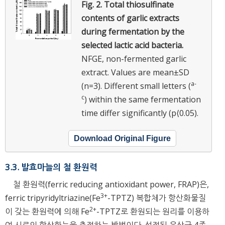
Fig. 2.
Total thiosulfinate
contents of garlic extracts
during fermentation by the
selected lactic acid bacteria.
NFGE, non-fermented garlic
extract. Values are mean±SD
a-
(n=3). Different small letters (
c
) within the same fermentation
time differ significantly (p⟨0.05).
Download Original Figure
3.3. 발효마늘의 철 환원력
철 환원력(ferric reducing antioxidant power, FRAP)은,
3+
ferric tripyridyltriazine(Fe
-TPTZ) 복합체가 항산화물질
2+
이 갖는 환원력에 의해 Fe
-TPTZ로 환원되는 원리를 이용하