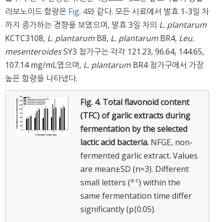
라보노이드 함량은
Fig. 4
와 같다. 모든 시료에서 발효 1-3일 차
까지 증가하는 경향을 보였으며, 발효 3일 차의
L. plantarum
KCTC3108,
L. plantarum
B8,
L. plantarum
BR4,
Leu.
mesenteroides
SY3 첨가구는 각각 121.23, 96.64, 144.65,
107.14 mg/mL였으며,
L. plantarum
BR4 첨가구에서 가장
높은 함량을 나타냈다.
Fig. 4.
Total flavonoid content
(TFC) of garlic extracts during
fermentation by the selected
lactic acid bacteria.
NFGE, non-
fermented garlic extract. Values
are mean±SD (n=3). Different
a-c
small letters (
) within the
same fermentation time differ
significantly (p⟨0.05).