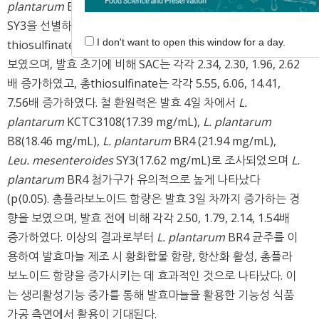
plantarum
B8,
L. plantarum
BR4,
Leu. mesenteroides
SY3을 선별하고 기능성 평가를 하였다. SAC 및 총
I don't want to open this window for a day.
thiosulfinate 함량은 발효가 진행됨에 따라 증가하는 경향을
보였으며, 발효 초기에 비해 SAC는 각각 2.34, 2.30, 1.96, 2.62
배 증가하였고, 총thiosulfinate는 각각 5.55, 6.06, 14.41,
7.56배 증가하였다. 철 환원력은 발효 4일 차에서
L.
plantarum
KCTC3108(17.39 mg/mL),
L. plantarum
B8(18.46 mg/mL),
L. plantarum
BR4 (21.94 mg/mL),
Leu. mesenteroides
SY3(17.62 mg/mL)로 조사되었으며
L.
plantarum
BR4 첨가구가 유의적으로 높게 나타났다
(p⟨0.05). 총플라보노이드 함량은 발효 3일 차까지 증가하는 경
향을 보였으며, 발효 전에 비해 각각 2.50, 1.79, 2.14, 1.54배
증가하였다. 이상의 결과로부터
L. plantarum
BR4 균주를 이
용하여 발효마늘 제조 시 황화합물 함량, 항산화 활성, 총플라
보노이드 함량을 증가시키는 데 효과적인 것으로 나타났다. 이
는 생리활성기능 증가를 통해 발효마늘을 활용한 기능성 식품
가공 측면에서 활용이 기대된다.