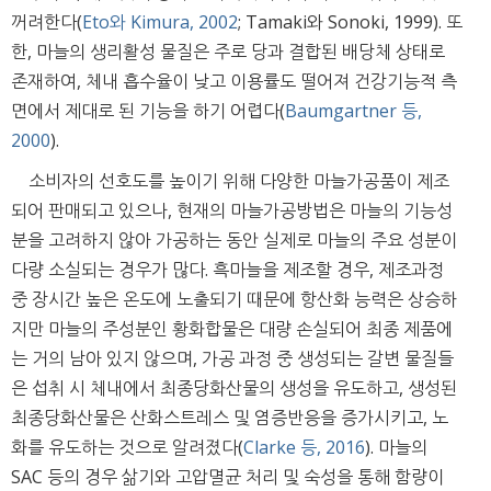
꺼려한다(
Eto와 Kimura, 2002
; Tamaki와 Sonoki, 1999). 또
한, 마늘의 생리활성 물질은 주로 당과 결합된 배당체 상태로
존재하여, 체내 흡수율이 낮고 이용률도 떨어져 건강기능적 측
면에서 제대로 된 기능을 하기 어렵다(
Baumgartner 등,
2000
).
소비자의 선호도를 높이기 위해 다양한 마늘가공품이 제조
되어 판매되고 있으나, 현재의 마늘가공방법은 마늘의 기능성
분을 고려하지 않아 가공하는 동안 실제로 마늘의 주요 성분이
다량 소실되는 경우가 많다. 흑마늘을 제조할 경우, 제조과정
중 장시간 높은 온도에 노출되기 때문에 항산화 능력은 상승하
지만 마늘의 주성분인 황화합물은 대량 손실되어 최종 제품에
는 거의 남아 있지 않으며, 가공 과정 중 생성되는 갈변 물질들
은 섭취 시 체내에서 최종당화산물의 생성을 유도하고, 생성된
최종당화산물은 산화스트레스 및 염증반응을 증가시키고, 노
화를 유도하는 것으로 알려졌다(
Clarke 등, 2016
). 마늘의
SAC 등의 경우 삶기와 고압멸균 처리 및 숙성을 통해 함량이