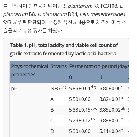
를 고려하여 발효능이 뛰어난
L. plantarum
KCTC3108,
L.
plantarum
B8,
L. plantarum
BR4,
Leu. mesenteroides
SY3 균주로 판단되며, 선정된 유산균 4종으로 제조한 마늘 추
출물의 기능성 평가를 하였다.
Table 1.
pH, total acidity and viable cell count of
garlic extracts fermented by lactic acid bacteria
Physicochemical
Strains
Fermentation period (days)
properties
0
1
2
1)
d
2)
e
pH
NFGE
5.85±0.01
5.86±0.00
5.7
c
a
A
5.50±0.00
3.82±0.01
3.6
abc
ab
B
5.33±0.15
3.85±0.02
3.6
ab
b
C
5.23±0.12
3.88±0.02
3.7
a
d
D
5.30±0.00
5.11±0.04
4.7