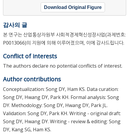
Download Original Figure
감사의 글
본 연구는 산업통상자원부 사회적경제혁신성장사업(과제번호:
P0013066)의 지원에 의해 이루어졌으며, 이에 감사드립니다.
Conflict of interests
The authors declare no potential conflicts of interest.
Author contributions
Conceptualization: Song DY, Ham KS. Data curation:
Song DY, Hwang DY, Park KH. Formal analysis: Song
DY. Methodology: Song DY, Hwang DY, Park JL.
Validation: Song DY, Park KH. Writing - original draft:
Song DY, Hwang DY. Writing - review & editing: Song
DY, Kang SG, Ham KS.