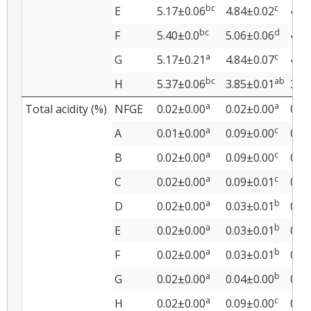
bc
c
E
5.17±0.06
4.84±0.02
4.8
bc
d
F
5.40±0.0
5.06±0.06
4.9
a
c
G
5.17±0.21
4.84±0.07
4.8
bc
ab
H
5.37±0.06
3.85±0.01
3.7
a
a
Total acidity (%)
NFGE
0.02±0.00
0.02±0.00
0.0
a
c
A
0.01±0.00
0.09±0.00
0.1
a
c
B
0.02±0.00
0.09±0.00
0.1
a
c
C
0.02±0.00
0.09±0.01
0.1
a
b
D
0.02±0.00
0.03±0.01
0.0
a
b
E
0.02±0.00
0.03±0.01
0.0
a
b
F
0.02±0.00
0.03±0.01
0.0
a
b
G
0.02±0.00
0.04±0.00
0.0
a
c
H
0.02±0.00
0.09±0.00
0.1