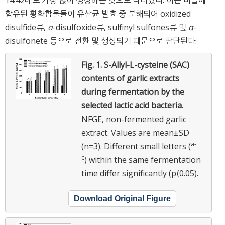
14.42배로 가장 많이 생성하는 것으로 나타났다. 이는 마늘에
함유된 황화합물들이 유산균 발효 중 분해되어 oxidized
disulfide류,
α
-disulfoxide류, sulfinyl sulfones류 및
α
-
disulfonete 등으로 전환 및 생성되기 때문으로 판단된다.
Fig. 1.
S-Allyl-L-cysteine (SAC)
contents of garlic extracts
during fermentation by the
selected lactic acid bacteria.
NFGE, non-fermented garlic
extract. Values are mean±SD
a-
(n=3). Different small letters (
c
) within the same fermentation
time differ significantly (p⟨0.05).
Download Original Figure