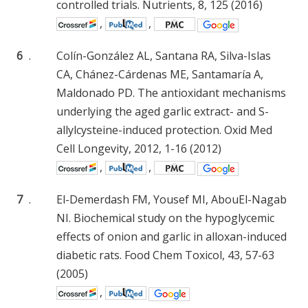
controlled trials. Nutrients, 8, 125 (2016)
,
,
6
.
Colín-González AL, Santana RA, Silva-Islas
CA, Chánez-Cárdenas ME, Santamaría A,
Maldonado PD. The antioxidant mechanisms
underlying the aged garlic extract- and S-
allylcysteine-induced protection. Oxid Med
Cell Longevity, 2012, 1-16 (2012)
,
,
7
.
El-Demerdash FM, Yousef MI, AbouEl-Nagab
NI. Biochemical study on the hypoglycemic
effects of onion and garlic in alloxan-induced
diabetic rats. Food Chem Toxicol, 43, 57-63
(2005)
,