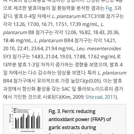
여 시료의 항산화능을 측정하는 방법이다. 선정된 유산균 4종
으로 제조한 발효마늘의 철 환원력을 분석한 결과는
Fig. 3
과
같다. 발효 0-4일 차에서
L. plantarum
KCTC3108 첨가구는
각각 13.26, 17.00, 16.71, 17.51, 17.39 mg/mL,
L.
plantarum
B8 첨가구는 각각 12.06, 16.82, 18.43, 20.36,
18.46 mg/mL,
L. plantarum
BR4 첨가구는 각각 14.21,
20.10, 22.41, 23.64, 21.94 mg/mL,
Leu. mesenteroides
SY3 첨가구는 14.83, 21.04, 19.03, 17.88, 17.62 mg/mL로
대부분 발효 1-3일 차까지 증가하는 경향을 보였으며, 발효 4
일 차에서는 다소 감소하는 양상을 보였다. 특히
L. plantarum
BR4 첨가구에서 유의적으로 가장 높았다(p⟨0.05). 이는 발효
과정에서 항산화 활성을 갖는 SAC 및 플라보노이드류의 증가
에서 기인한 것으로 사료된다(Kim, 2009;
Shirzad, 2011
).
Fig. 3.
Ferric reducing
antioxidant power (FRAP) of
garlic extracts during