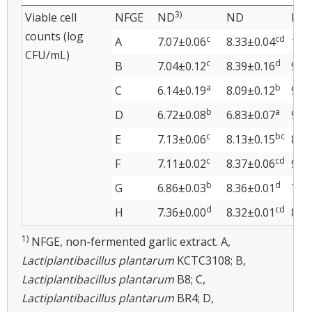
3)
Viable cell
NFGE
ND
ND
ND
counts (log
c
cd
A
7.07±0.06
8.33±0.04
10.
CFU/mL)
c
d
B
7.04±0.12
8.39±0.16
9.1
a
b
C
6.14±0.19
8.09±0.12
9.2
b
a
D
6.72±0.08
6.83±0.07
9.1
c
bc
E
7.13±0.06
8.13±0.15
8.7
c
cd
F
7.11±0.02
8.37±0.06
9.0
b
d
G
6.86±0.03
8.36±0.01
7.0
d
cd
H
7.36±0.00
8.32±0.01
8.4
1)
NFGE, non-fermented garlic extract. A,
Lactiplantibacillus plantarum
KCTC3108; B,
Lactiplantibacillus plantarum
B8; C,
Lactiplantibacillus plantarum
BR4; D,