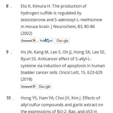
8
.
Eto K, Kimura H. The production of
hydrogen sulfide is regulated by
testosterone and S-adenosyl-L-methionine
in mouse brain. J Neurochem, 83, 80-86
(2002)
,
9
.
Ho JN, Kang M, Lee S, Oh JJ, Hong SK, Lee SE,
Byun SS. Anticancer effect of S-allyl‑L-
cysteine via induction of apoptosis in human
bladder cancer cells. Oncol Lett, 15, 623-629
(2018)
10
.
Hong YS, Ham YA, Choi JH, Kim J. Effects of
allyl sulfur compounds and garlic extract on
the expressions of Bcl-2, Bax, and p53 in