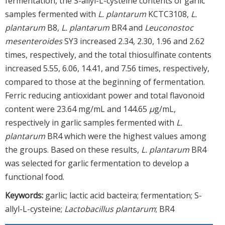
fermentation, the S-allyl-L-cysteine contents of garlic
samples fermented with
L. plantarum
KCTC3108,
L.
plantarum
B8,
L. plantarum
BR4 and
Leuconostoc
mesenteroides
SY3 increased 2.34, 2.30, 1.96 and 2.62
times, respectively, and the total thiosulfinate contents
increased 5.55, 6.06, 14.41, and 7.56 times, respectively,
compared to those at the beginning of fermentation.
Ferric reducing antioxidant power and total flavonoid
content were 23.64 mg/mL and 144.65
μ
g/mL,
respectively in garlic samples fermented with
L.
plantarum
BR4 which were the highest values among
the groups. Based on these results,
L. plantarum
BR4
was selected for garlic fermentation to develop a
functional food.
Keywords:
garlic; lactic acid bacteira; fermentation; S-
allyl-L-cysteine;
Lactobacillus plantarum
; BR4