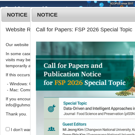
NOTICE
NOTICE
MENU
T
Website Renewal Notice
Call for Papers: FSP 2026 Special Topic
o
g
Our website has recently been renewed.
Korean J. Food Preserv.
2022
;
g
29
(
2
):
254
-
262
l
In some cases, images, CSS files, or other settings saved in your b
pISSN: 1738-7248, eISSN: 2287-7428
visits may be reused instead of downloading the latest files. As a r
e
DOI:
https://doi.org/10.11002/kjfp.2022.29.2.254
temporarily appear incorrectly or may not display properly.
n
Article
a
If this occurs, please perform a hard refresh.
v
- Windows: Ctrl + F5
다양한 유산균으로 제조한 발효마늘의
i
- Mac: Command + Shift + R
품질 특성
g
If you encounter any errors or difficulties while using the website, p
a
1
1
1
2
1
송도영
,
황도영
,
박경희
,
박점련
,
강성국
info@guhmok.com.
t
1
,
*
,
함경식
i
Thank you.
o
Quality characteristics of
n
I don't want to open this window for a day.
fermented garlic by various lactic