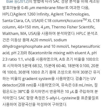
Bae 등(2012)
의 방법에 따라 SAC 정량 분석을 위해 제조된
발효마늘을 0.45
μ
m membrane filter로 여과한 다음,
HPLC(Agilent 1260 Infinity, Agilent Technologies,
TM
Santa Clara, CA, USA)와 C18 column(Accucore
XL C18
column, 4.6×150 mm, 4
μ
m, Thermo Fisher Scientific,
Waltham, MA, USA)을 사용하여 분석하였다. HPLC 분석조
건은 이동상 용매 A(20 mmol/L sodium
dihydrogenphosphate and 10 mmol/L heptanesulfonic
acid, pH 2.3)와 B(acetonitrile mixing with eluent A, pH
2.3 ratio 1:1, v/v)를 사용하였으며, A:B 초기 비율을 100:0으
로 시작하여 5분에 68:32, 15분에 60:40, 18분에 0:100, 20분
에 100:0, 30분에 100:0 초기 용매 조성으로 하여 30분간 유지
하는 비율의 gradient system을 사용하였다. 검출기는 UV
detector(208 nm)를 사용하였으며, 유속은 0.8 mL/min, 컬
럼온도는 38°C를 유지하면서 반응액은 10
μ
L를 주입하여 분
석하였다. SAC 함량 측정은 S-allyl-L-cysteine을 표준물질로
사용하여 검량곡선을 작성하여 구하였다.