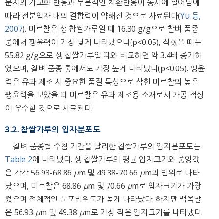
분자의 가교화 반응과 부분적인 치환반응이 동시에 일어남에
따라 전분입자 내의 결합력이 약해진 것으로 사료된다(
Yu 등,
2007
). 미르찰은 생 찹쌀가루일 때 16.30 g/g으로 찰벼 품종
중에서 팽윤력이 가장 낮게 나타났으나(p<0.05), 삭혔을 때는
55.82 g/g으로 생 찹쌀가루일 때와 비교하면 약 3.4배 증가하
였으며, 찰벼 품종 중에서도 가장 높게 나타났다(p<0.05). 팽윤
력은 유과 제조 시 중요한 품질 특성으로 삭힌 미르찰의 높은
팽윤력을 보았을 때 미르찰은 유과 제조용 소재로서 가공 적성
이 우수할 것으로 사료된다.
3.2. 찹쌀가루의 입자분포도
찰벼 품종별 수침 기간을 달리한 찹쌀가루의 입자분포도는
Table 2
에 나타냈다. 생 찹쌀가루의 평균 입자크기와 중앙값
은 각각 56.93-68.86
μ
m 및 49.38-70.66
μ
m의 범위로 나타
났으며, 미르찰은 68.86
μ
m 및 70.66
μ
m로 입자크기가 가장
컸으며 전체적인 분포범위도가 높게 나타났다. 하지만 백옥찰
은 56.93
μ
m 및 49.38
μ
m로 가장 작은 입자크기를 나타냈다.