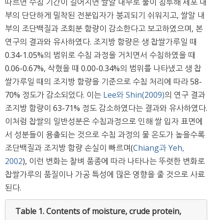
따르면 수침 기간이 길어지면 쌀알 내부로 물이 침투해 세포 내
부의 단단하게 밀착된 전분입자가 붕괴되기 쉬워지고, 쌀알 내
부의 조단백질과 조회분 함량이 감소한다고 보고하였으며, 본
연구의 결과와 유사하였다. 조지방 함량은 생 찹쌀가루일 때
0.34-1.05%의 범위로 수침 과정을 거치면서 수침하였을 때
0.06-0.67%, 삭혔을 때 0.00-0.34%의 범위를 나타냈고 생 찹
쌀가루일 때의 조지방 함량을 기준으로 수침 처리에 따라 58-
70% 정도가 감소되었다. 이는
Lee와 Shin(2009)
의 연구 결과
조지방 함량이 63-71% 정도 감소하였다는 결과와 유사하였다.
이처럼 찹쌀의 일반성분은 수침과정으로 인해 쌀 입자 표면에
서 성분들이 용출되는 것으로 수침 과정의 물 온도가 높을수록
조단백질과 조지방 함량 손실이 빠르며(
Chiang과 Yeh,
2002
), 이런 변화는 찰벼 품종에 따라 나타나는 뚜렷한 변화로
찹쌀가루의 품질이나 가공 특성에 많은 영향을 줄 것으로 사료
된다.
Table 1.
Contents of moisture, crude protein,