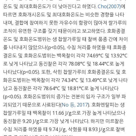
온도 및 최대호화온도가 더 낮아진다고 하였다.
Cho(2007)
에
따르면 호화개시온도 및 최대호화온도는 비슷한 경향을 나타
내며, 결합에 참여하지 못한 자유수의 함량이 많아져 쌀가루의
조직이 유연한 구조를 갖기 때문이라고 보고하였다. 호화종결
온도 및 호화온도범위는 생 찹쌀가루일 때 찰벼 품종 간에 차이
를 나타내지 않았으나(p<0.05), 수침 처리를 하였을 때 호화종
결온도 및 호화온도범위는 백옥찰이 각각 74.69°C 및 13.92°C
로 낮게 나타났고 동진찰은 각각 78.08°C 및 18.44°C로 높게
나타났다(p<0.05). 또한, 삭힌 찹쌀가루의 호화종결온도 및 호
화온도범위는 백옥찰이 각각 74.34°C 및 13.49°C로 낮게 나타
났고 동진찰은 각각 78.64°C 및 18.81°C로 높게 나타났다
(p<0.05). 호화온도범위의 증가는 전분의 입자 구조가 일부 파
괴되었기 때문으로 사료된다(
No 등, 2017
). 호화엔탈피는 생
찹쌀가루일 때 백옥찰이 11.66 J/g으로 가장 높게 나타났으나
동진찰은 9.20 J/g으로 가장 낮게 나타났다. 하지만 미르찰은
수침 처리를 하였을 때 9.74 J/g, 삭혔을 때 8.93 J/g으로 찰벼