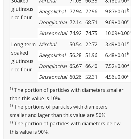
Soaked
Mirchal
71.05
66.35
8.18±0.00
6
glutinous
b
Baegokchal
77.94
72.96
9.87±0.01
7
rice flour
c
Dongjinchal
72.14
68.71
9.09±0.00
6
a
Sinseonchal
74.92
74.75
10.09±0.00
7
d
Long term
Mirchal
50.54
22.72
3.49±0.01
2
soaked
b
Baegokchal
56.28
51.96
6.48±0.01
5
glutinous
a
Dongjinchal
65.67
66.40
7.52±0.00
6
rice flour
c
Sinseonchal
60.26
52.31
4.56±0.00
5
1)
The portion of particles with diameters smaller
than this value is 10%.
1)
The portions of particles with diameters
smaller and lager than this value are 50%.
1)
The portion of particles with diameters below
this value is 90%.