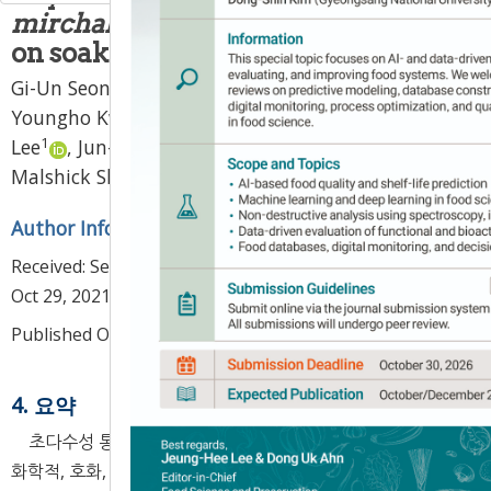
mirchal
glutinous rice flour based
on soaking time
1
1
1
Gi-Un Seong
,
Ju-Won Kang
,
Sumin Cho
,
1
1
Youngho Kwon
,
So-Myeong Lee
,
Sais-Beul
1
1
1
Lee
,
Jun-Hyeon Cho
,
Dong-Soo Park
,
2
1
,
*
Malshick Shin
,
Ji-Yoon Lee
Author Information & Copyright
▼
Received:
Sep 14, 2021
; Revised:
Oct 27, 2021
; Accepted:
Oct 29, 2021
Published Online: Feb 28, 2022
4. 요약
초다수성 통일형 찰벼 육성계통인 미르찰(밀양328호)의 이
화학적, 호화, 열적 및 분자구조적 특성과 가공 적성을 기존 찰