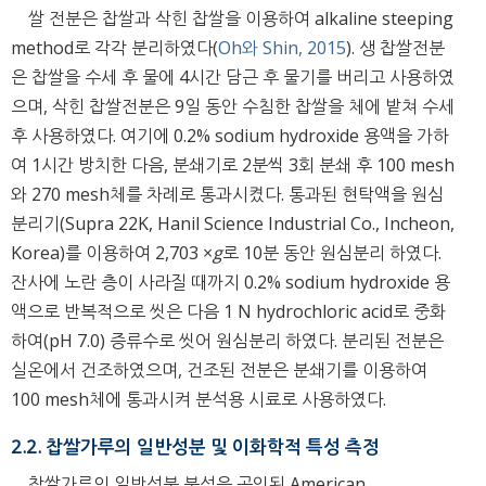
쌀 전분은 찹쌀과 삭힌 찹쌀을 이용하여 alkaline steeping
method로 각각 분리하였다(
Oh와 Shin, 2015
). 생 찹쌀전분
은 찹쌀을 수세 후 물에 4시간 담근 후 물기를 버리고 사용하였
으며, 삭힌 찹쌀전분은 9일 동안 수침한 찹쌀을 체에 밭쳐 수세
후 사용하였다. 여기에 0.2% sodium hydroxide 용액을 가하
여 1시간 방치한 다음, 분쇄기로 2분씩 3회 분쇄 후 100 mesh
와 270 mesh체를 차례로 통과시켰다. 통과된 현탁액을 원심
분리기(Supra 22K, Hanil Science Industrial Co., Incheon,
Korea)를 이용하여 2,703 ×
g
로 10분 동안 원심분리 하였다.
잔사에 노란 층이 사라질 때까지 0.2% sodium hydroxide 용
액으로 반복적으로 씻은 다음 1 N hydrochloric acid로 중화
하여(pH 7.0) 증류수로 씻어 원심분리 하였다. 분리된 전분은
실온에서 건조하였으며, 건조된 전분은 분쇄기를 이용하여
100 mesh체에 통과시켜 분석용 시료로 사용하였다.
2.2. 찹쌀가루의 일반성분 및 이화학적 특성 측정
찹쌀가루의 일반성분 분석은 공인된 American