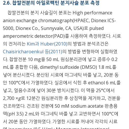
2.6. 찹쌀전분의 아밀로펙틴 분지사슬 분포 측정
찹쌀전분의 분지 사슬길이 분포는 High performance
anion exchange chromatograph(HPAEC, Dionex ICS-
5000, Dionex Co., Sunnyvale, CA, USA)로 pulsed
amperometric detector(PAD)를 사용하여 측정하였다. 시료
의 전처리는
Kim과 Huber(2010)
의 방법과 분석조건은
Chaisiricharoenkul 등(2011)
의 방법을 변형하여 실험하였
다. 찹쌀전분 10 mg을 50 mL 원심분리관에 넣고 증류수 0.2
mL를 혼합한 다음, dimethyl sulfoxide (DMSO) 1.8 mL를
넣어 분산시켰다. 분산된 시료에 마그네틱 바를 넣고, 20분 동
안 100°C에서 가열하였다. 실온에서 식힌 후 ethanol 6 mL를
넣고, 얼음수조에 넣어 30분 방치시켰다. 이 액을 25°C에서
2,700 ×
g
로 12분간 원심분리한 후 상징액을 제거하고, 전분을
건조하였다. 건조된 전분에 50 mM sodium acetate 완충용
액(pH 3.5) 2 mL와 마그네틱 바를 넣고 교반하면서 100°C에
서 20분 동안 가열하였다. 가열한 시료를 꺼내어 각각의 시료