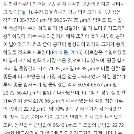
생 찹쌀가루의 외관을 보았을 때 다각형 모양의 입자를 나타내
고 있다(
Fig. 1
). 수침 찹쌀가루의 평균 입자크기 및 중앙값은
각각 71.05-77.94
μ
m 및 66.35-74.75
μ
m의 범위로 모든 찰
벼 품종에서 수침 하였을 때 생 찹쌀가루일 때 보다 입자크기가
증가하였다. 이는 수침과정에서 배유 조직에 물이 침투해 공간
이 넓어졌다가 건조 중에 공간이 형성되어 입자의 크기가 증가
하였을 것으로 사료된다(
Park 등, 2016
). 미르찰은 수침하였을
때 입자크기의 변화가 가장 적은 것으로 나타났으며, 평균 입자
크기 및 중앙값이 각각 71.05
μ
m 및 66.35
μ
m로 다른 찹쌀 품
종들과 비교하였을 때 가장 작은 값을 나타내었다. 삭힌 찹쌀가
루의 평균 입자크기 및 중앙값은 각각 50.54-65.67
μ
m 및
22.72-66.40
μ
m의 범위로 나타났으며, 미르찰의 경우 생 찹쌀
가루일 때 중앙값(70.66
μ
m)과 비교하였을 때 삭힌 찹쌀가루
의 중앙값 22.72
μ
m는 약 70% 정도 입자크기가 감소하였으
며, 찰벼 품종 중에서 입자 크기의 변화가 가장 크게 나타났다.
또한, 동진찰은 중앙값이 66.40
μ
m로 미르찰의 중앙값 22.72
μ
m와 비교하였을 때 약 3배 정도 입자크기가 크게 나타나 두