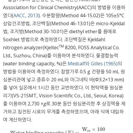
Association for Clinical Chemistry(AACC)의 방법을 이용하
였다(
AACC, 2013
). 수분함량(Method 44-15.02)은 105±5°C
상압건조방법, 조단백질(Method 46-13.01)은 micro-Kjeldal
법, 조지방(Method 30-10.01)은 diethyl ether를 용매로
Soxhlet 방법으로 측정하였다. 조단백질은 Kjeldahl
TM
nitrogen analyzer(Kjeltec
8200, FOSS Analytical Co.
Ltd., Suzhou, China)를 이용하여 분석하였다. 물결합능력
(water binding capacity, %)은
Medcalf와 Gilles (1965)
의
방법을 이용하여 측정하였다. 찹쌀가루 0.5 g 건량을 50 mL 원
심분리관에 넣고 증류수 20 mL와 마그네틱 바(Ф3.2×13 mm)
를 넣어 실온에서 1시간 동안 교반하였다. 이 현탁액을 원심분
리기(VS-21SMT, Vision Scientific Co., Ltd., Seoul, Korea)
를 이용하여 2,730 ×
g
로 30분 동안 원심분리한 후 상징액을 제
거하고 침전된 시료의 무게를 측정하였으며, 아래 식에 대입하
여 계산하였다.
W
×
100
rs
Water binding capacity
(
)
=