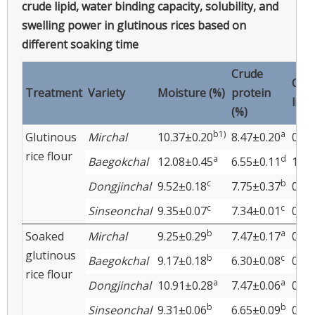
crude lipid, water binding capacity, solubility, and
swelling power in glutinous rices based on
different soaking time
Crude
Cru
Treatment
Variety
Moisture (%)
protein
lipid
(%)
b
1)
a
Glutinous
Mirchal
10.37±0.20
8.47±0.20
0.64
rice flour
a
d
Baegokchal
12.08±0.45
6.55±0.11
1.05
c
b
Dongjinchal
9.52±0.18
7.75±0.37
0.72
c
c
Sinseonchal
9.35±0.07
7.34±0.01
0.34
b
a
Soaked
Mirchal
9.25±0.29
7.47±0.17
0.13
glutinous
b
c
Baegokchal
9.17±0.18
6.30±0.08
0.31
rice flour
a
a
Dongjinchal
10.91±0.28
7.47±0.06
0.67
b
b
Sinseonchal
9.31±0.06
6.65±0.09
0.06