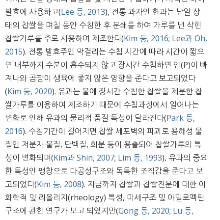
발효에 사용하고(
Lee 등, 2013
), 전통 과자인 한과는 낟알 상
태의 찹쌀을 며칠 동안 수침한 후 분쇄를 하여 가루를 낸 삭힌
찹쌀가루를 주로 사용하여 제조한다(
Kim 등, 2016
;
Lee과 Oh,
2015
). 전통 발효주인 막걸리는 수침 시간에 따라 시간이 짧으
면 내부까지 수분이 흡수되지 않고 장시간 수침하면 인(P)이 빠
져나와 곰팡이 생육에 좋지 않은 영향을 준다고 보고되었다
(
Kim 등, 2020
). 유과는 물에 장시간 수침한 찹쌀을 제분한 찹
쌀가루를 이용하여 제조하기 때문에 수침과정에서 일어나는
변화로 인해 유과의 물리적 품질 특성이 달라진다(
Park 등,
2016
). 수침기간이 길어지면 찹쌀 세포벽의 파괴로 용해성 물
질인 저분자 물질, 단백질, 회분 등이 용출되어 찹쌀가루의 특
성이 변화되며(
Kim과 Shin, 2007
;
Lim 등, 1993
), 유과의 중요
한 특성인 팽창으로 다공성구조와 독특한 조직감을 준다고 보
고되었다(
Kim 등, 2008
). 지금까지 찹쌀과 찹쌀전분에 대한 이
화학적 및 리올리지(rheology) 특성, 미세구조 및 아밀로펙틴
구조에 관한 연구가 보고 되었지만(
Gong 등, 2020
;
Lu 등,