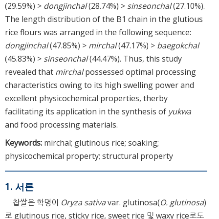
(29.59%) >
dongjinchal
(28.74%) >
sinseonchal
(27.10%).
The length distribution of the B1 chain in the glutious
rice flours was arranged in the following sequence:
dongjinchal
(47.85%) >
mirchal
(47.17%) >
baegokchal
(45.83%) >
sinseonchal
(44.47%). Thus, this study
revealed that
mirchal
possessed optimal processing
characteristics owing to its high swelling power and
excellent physicochemical properties, therby
facilitating its application in the synthesis of
yukwa
and food processing materials.
Keywords:
mirchal; glutinous rice; soaking;
physicochemical property; structural property
1. 서론
찹쌀은 학명이
Oryza sativa
var. glutinosa(
O. glutinosa
)
로 glutinous rice, sticky rice, sweet rice 및 waxy rice로도