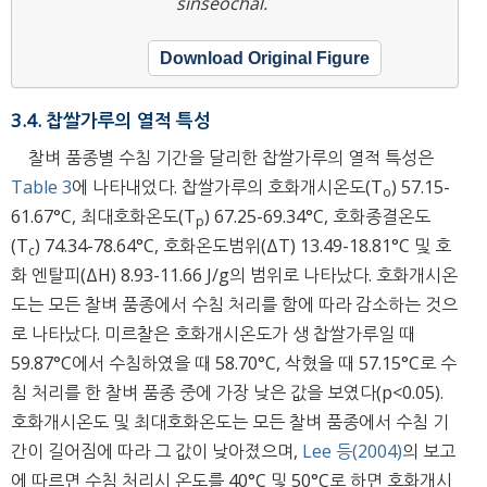
sinseochal.
Download Original Figure
3.4. 찹쌀가루의 열적 특성
찰벼 품종별 수침 기간을 달리한 찹쌀가루의 열적 특성은
Table 3
에 나타내었다. 찹쌀가루의 호화개시온도(T
) 57.15-
o
61.67°C, 최대호화온도(T
) 67.25-69.34°C, 호화종결온도
p
(T
) 74.34-78.64°C, 호화온도범위(ΔT) 13.49-18.81°C 및 호
c
화 엔탈피(ΔH) 8.93-11.66 J/g의 범위로 나타났다. 호화개시온
도는 모든 찰벼 품종에서 수침 처리를 함에 따라 감소하는 것으
로 나타났다. 미르찰은 호화개시온도가 생 찹쌀가루일 때
59.87°C에서 수침하였을 때 58.70°C, 삭혔을 때 57.15°C로 수
침 처리를 한 찰벼 품종 중에 가장 낮은 값을 보였다(p<0.05).
호화개시온도 및 최대호화온도는 모든 찰벼 품종에서 수침 기
간이 길어짐에 따라 그 값이 낮아졌으며,
Lee 등(2004)
의 보고
에 따르면 수침 처리시 온도를 40°C 및 50°C로 하면 호화개시