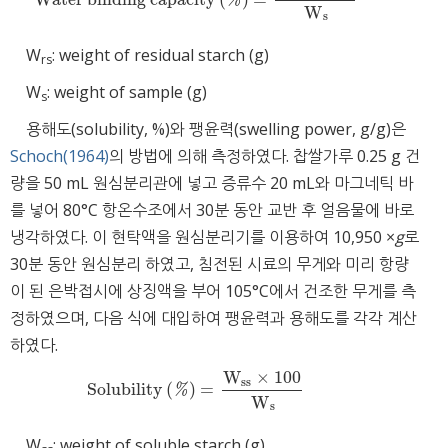
Water binding capacity
(
%
)
=
W
rs
×
100
W
s
%
W
s
W
: weight of residual starch (g)
rs
W
: weight of sample (g)
s
용해도(solubility, %)와 팽윤력(swelling power, g/g)은
Schoch(1964)
의 방법에 의해 측정하였다. 찹쌀가루 0.25 g 건
량을 50 mL 원심분리관에 넣고 증류수 20 mL와 마그네틱 바
를 넣어 80°C 항온수조에서 30분 동안 교반 후 얼음물에 바로
냉각하였다. 이 현탁액을 원심분리기를 이용하여 10,950 ×
g
로
30분 동안 원심분리 하였고, 침전된 시료의 무게와 미리 항량
이 된 은박접시에 상징액을 부어 105°C에서 건조한 무게를 측
정하였으며, 다음 식에 대입하여 팽윤력과 용해도를 각각 계산
하였다.
W
×
100
ss
Solubility
(
)
=
Solubility
(
%
)
=
W
ss
×
100
W
s
%
W
s
W
: weight of soluble starch (g)