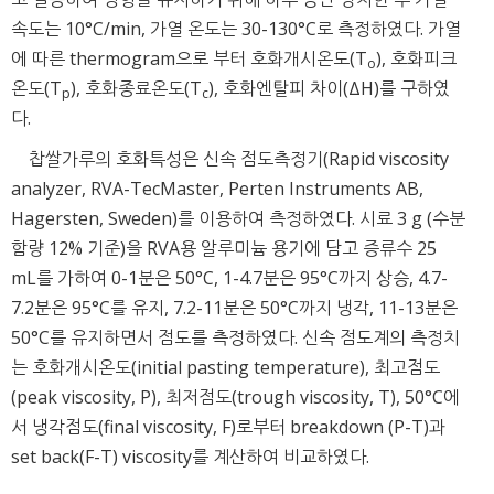
속도는 10°C/min, 가열 온도는 30-130°C로 측정하였다. 가열
에 따른 thermogram으로 부터 호화개시온도(T
), 호화피크
o
온도(T
), 호화종료온도(T
), 호화엔탈피 차이(ΔH)를 구하였
p
c
다.
찹쌀가루의 호화특성은 신속 점도측정기(Rapid viscosity
analyzer, RVA-TecMaster, Perten Instruments AB,
Hagersten, Sweden)를 이용하여 측정하였다. 시료 3 g (수분
함량 12% 기준)을 RVA용 알루미늄 용기에 담고 증류수 25
mL를 가하여 0-1분은 50°C, 1-4.7분은 95°C까지 상승, 4.7-
7.2분은 95°C를 유지, 7.2-11분은 50°C까지 냉각, 11-13분은
50°C를 유지하면서 점도를 측정하였다. 신속 점도계의 측정치
는 호화개시온도(initial pasting temperature), 최고점도
(peak viscosity, P), 최저점도(trough viscosity, T), 50°C에
서 냉각점도(final viscosity, F)로부터 breakdown (P-T)과
set back(F-T) viscosity를 계산하여 비교하였다.