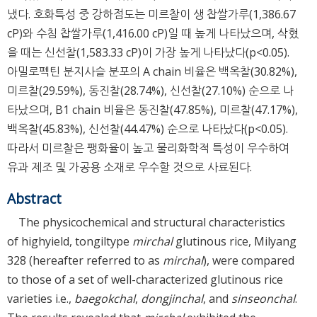
냈다. 호화특성 중 강하점도는 미르찰이 생 찹쌀가루(1,386.67
cP)와 수침 찹쌀가루(1,416.00 cP)일 때 높게 나타났으며, 삭혔
을 때는 신선찰(1,583.33 cP)이 가장 높게 나타났다(p<0.05).
아밀로펙틴 분지사슬 분포의 A chain 비율은 백옥찰(30.82%),
미르찰(29.59%), 동진찰(28.74%), 신선찰(27.10%) 순으로 나
타났으며, B1 chain 비율은 동진찰(47.85%), 미르찰(47.17%),
백옥찰(45.83%), 신선찰(44.47%) 순으로 나타났다(p<0.05).
따라서 미르찰은 팽화율이 높고 물리화학적 특성이 우수하여
유과 제조 및 가공용 소재로 우수할 것으로 사료된다.
Abstract
The physicochemical and structural characteristics
of high­yield, tongil­type
mirchal
glutinous rice, Milyang
328 (hereafter referred to as
mirchal
), were compared
to those of a set of well-characterized glutinous rice
varieties i.e.,
baegokchal
,
dongjinchal
, and
sinseonchal
.