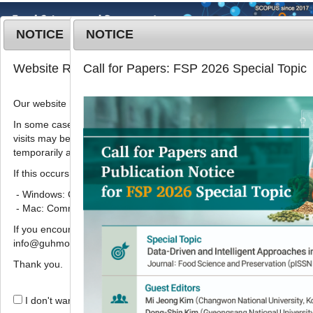
NOTICE
NOTICE
MENU
T
Website Renewal Notice
Call for Papers: FSP 2026 Special Topic
o
g
Our website has recently been renewed.
Korean J. Food Preserv.
2022
;
g
29
(
1
):
21
-
33
l
In some cases, images, CSS files, or other settings saved in your b
pISSN: 1738-7248, eISSN: 2287-7428
visits may be reused instead of downloading the latest files. As a r
e
DOI:
https://doi.org/10.11002/kjfp.2022.29.1.21
temporarily appear incorrectly or may not display properly.
n
Article
a
If this occurs, please perform a hard refresh.
v
- Windows: Ctrl + F5
미르찰 찹쌀가루의 수침기간에 따른 물
i
- Mac: Command + Shift + R
리화학적 특성
g
If you encounter any errors or difficulties while using the website, p
a
1
1
1
1
1
성기운
,
강주원
,
조수민
,
권영호
,
이소명
info@guhmok.com.
t
1
1
1
2
,
이샛별
,
조준현
,
박동수
,
신말식
,
이지
i
Thank you.
1
,
*
윤
o
n
I don't want to open this window for a day.
Physicochemical properties of