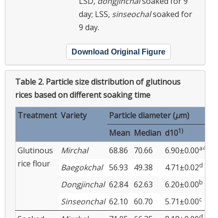
LSD,
dongjinchal
soaked for 9
day; LSS,
sinseochal
soaked for
9 day.
Download Original Figure
Table 2.
Particle size distribution of glutinous
rices based on different soaking time
Treatment
Variety
Particle diameter (
μ
m)
1)
Mean
Median
d10
d
a4)
Glutinous
Mirchal
68.86
70.66
6.90±0.00
7
rice flour
d
Baegokchal
56.93
49.38
4.71±0.02
4
b
Dongjinchal
62.84
62.63
6.20±0.00
6
c
Sinseonchal
62.10
60.70
5.71±0.00
6
d