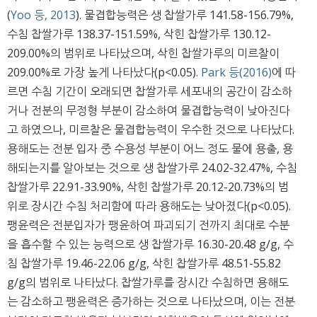
(
Yoo 등, 2013
). 물겹합능력은 생 찹쌀가루 141.58-156.79%,
수침 찹쌀가루 138.37-151.59%, 삭힌 찹쌀가루 130.12-
209.00%의 범위로 나타났으며, 삭힌 찹쌀가루의 미르찰이
209.00%로 가장 높게 나타났다(p<0.05).
Park 등(2016)
에 따
르면 수침 기간이 오래되면 찹쌀가루 세포내의 공간이 감소하
거나 전분의 무정형 부분이 감소하여 물겹합능력이 낮아진다
고 하였으나, 미르찰은 물겹합능력이 우수한 것으로 나타났다.
용해도는 전분 입자 중 수용성 부분이 어느 정도 물에 용출, 용
해되는지를 알아보는 것으로 생 찹쌀가루 24.02-32.47%, 수침
찹쌀가루 22.91-33.90%, 삭힌 찹쌀가루 20.12-20.73%의 범
위로 장시간 수침 처리함에 따라 용해도는 낮아졌다(p<0.05).
팽윤력은 전분입자가 팽윤하여 파괴되기 전까지 최대로 수분
을 흡수할 수 있는 능력으로 생 찹쌀가루 16.30-20.48 g/g, 수
침 찹쌀가루 19.46-22.06 g/g, 삭힌 찹쌀가루 48.51-55.82
g/g의 범위로 나타났다. 찹쌀가루를 장시간 수침하면 용해도
는 감소하고 팽윤력은 증가하는 것으로 나타났으며, 이는 전분