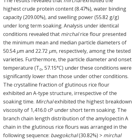
The results revealed that
mirchal
exhibited the
highest crude protein content (8.47%), water binding
capacity (209.00%), and swelling power (55.82 g/g)
under long term soaking. Analysis under identical
conditions revealed that
mirchal
rice flour presented
the minimum mean and median particle diameters of
50.54
μ
m and 22.72
μ
m, respectively, among the tested
varieties. Furthermore, the particle diameter and onset
temperature (T
, 57.15°C) under these conditions were
o
significantly lower than those under other conditions.
The crystalline fraction of glutinous rice flour
exhibited an A-type structure, irrespective of the
soaking time.
Mirchal
exhibited the highest breakdown
viscosity of 1,416.0 cP under short term soaking. The
branch chain length distribution of the amylopectin A
chain in the glutinous rice flours was arranged in the
following sequence:
baegokchal
(30.82%) >
mirchal