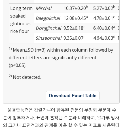
b
b
Long term
Mirchal
10.37±0.20
5.27±0.02
0.08
soaked
a
c
Baegokchal
12.08±0.45
4.78±0.01
0.22
glutinous
c
a
Dongjinchal
9.52±0.18
6.40±0.04
0.34
rice flour
c
d
2
Sinseonchal
9.35±0.07
4.64±0.03
ND
1)
Mean±SD (n=3) within each column followed by
different letters are significantly different
(p<0.05).
2)
Not detected.
Download Excel Table
물결합능력은 찹쌀가루에 함유된 전분의 무정형 부분에 수
분이 침투하거나, 표면에 흡착된 수분과 비례하며, 쌀가루 입자
의 크기나 표면적과의 관계를 예측 할 수 있는 지표로 사용된다