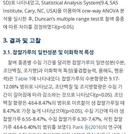
SD)로 나타내었고, Statistical Analysis System(9.4, SAS
Institute, Cary, NC, USA)을 이용하여 one-way ANOVA 분
석을 실시한 후, Duncan’s multiple range test로 찰벼 품종
에 따른 차이를 검정하였다(p<0.05).
3. 결과 및 고찰
3.1. 찹쌀가루의 일반성분 및 이화학적 특성
찰벼 품종별 수침 기간을 달리한 찹쌀가루의 일반성분(수분,
조단백질, 조지방)과 이화학적 특성(물겹합능력, 용해도, 팽윤
력)은
Table 1
에 나타내었다. 찹쌀가루의 수분함량은 9.17-
12.08% 범위로 나타났고, 조단백질 및 조지방함량은 수침 기
간이 길어짐에 따라 감소하는 것으로 나타났다(p<0.05). 조단
백질 함량은 4.64-8.47%의 범위로 미르찰이 생 찹쌀가루일 때
8.47%로 가장 높게 나타났으며(p<0.05), 수침 기간에 따라 생
찹쌀가루 6.55-8.47%, 수침 찹쌀가루 6.30-7.47%, 삭힌 찹쌀
가루 4.64-6.40%의 범위를 보였다.
Park 등(2016)
의 연구에