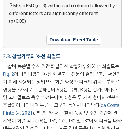
2)
Mean±SD (n=3) within each column followed by
different letters are significantly different
(p<0.05).
Download Excel Table
3.3. 찹쌀가루의 X-선 회절도
찰벼 품종별 수침 기간을 달리한 찹쌀가루의 X-선 회절도는
Fig. 2
에 나타내었다. X-선 회절도는 전분의 결정구조를 확인하
기 위해 사용되는 방법으로 회절 양상과 피크의 위치로부터 결
정형을 3가지로 구분하는데 A형은 곡류, B형은 감자, 바나나
및 고아밀로스 옥수수 전분이며, C형은 두 가지 형태의 전분이
혼합되어 나타나며 두류나 고구마 등에서 나타난다(
da Costa
Pinto 등, 2021
). 본 연구에서는 찰벼 품종 및 수침 기간에 관
계없이 회절 각도(2
θ
)는 15°, 17°, 18° 및 23°에서 피크를 나타
내는 A형의 결정을 나타냈다. 모든 찰벼 품종에서 수침 처리로