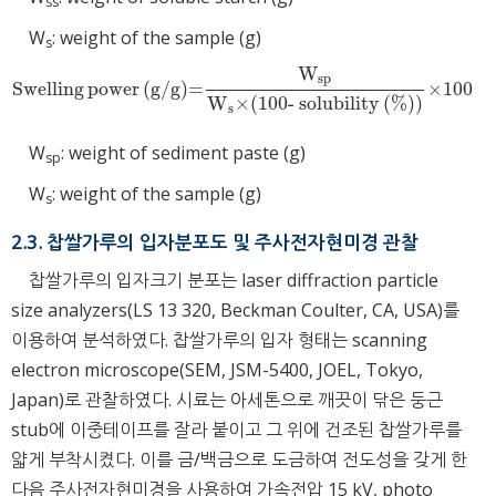
ss
W
: weight of the sample (g)
s
W
sp
Swelling
power
(g/g)=
×100
Swelling
power
(g/g)=
W
sp
W
s
×(100- solubility (%))
×100
W
×(100- solubility (%))
s
W
: weight of sediment paste (g)
sp
W
: weight of the sample (g)
s
2.3. 찹쌀가루의 입자분포도 및 주사전자현미경 관찰
찹쌀가루의 입자크기 분포는 laser diffraction particle
size analyzers(LS 13 320, Beckman Coulter, CA, USA)를
이용하여 분석하였다. 찹쌀가루의 입자 형태는 scanning
electron microscope(SEM, JSM-5400, JOEL, Tokyo,
Japan)로 관찰하였다. 시료는 아세톤으로 깨끗이 닦은 둥근
stub에 이중테이프를 잘라 붙이고 그 위에 건조된 찹쌀가루를
얇게 부착시켰다. 이를 금/백금으로 도금하여 전도성을 갖게 한
다음 주사전자현미경을 사용하여 가속전압 15 kV, photo