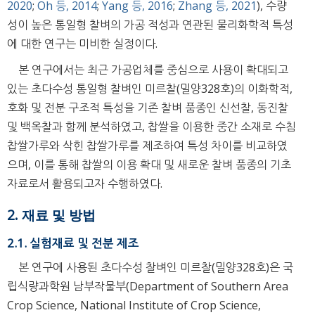
2020
;
Oh 등, 2014
;
Yang 등, 2016
;
Zhang 등, 2021
), 수량
성이 높은 통일형 찰벼의 가공 적성과 연관된 물리화학적 특성
에 대한 연구는 미비한 실정이다.
본 연구에서는 최근 가공업체를 중심으로 사용이 확대되고
있는 초다수성 통일형 찰벼인 미르찰(밀양328호)의 이화학적,
호화 및 전분 구조적 특성을 기존 찰벼 품종인 신선찰, 동진찰
및 백옥찰과 함께 분석하였고, 찹쌀을 이용한 중간 소재로 수침
찹쌀가루와 삭힌 찹쌀가루를 제조하여 특성 차이를 비교하였
으며, 이를 통해 찹쌀의 이용 확대 및 새로운 찰벼 품종의 기초
자료로서 활용되고자 수행하였다.
2. 재료 및 방법
2.1. 실험재료 및 전분 제조
본 연구에 사용된 초다수성 찰벼인 미르찰(밀양328호)은 국
립식량과학원 남부작물부(Department of Southern Area
Crop Science, National Institute of Crop Science,