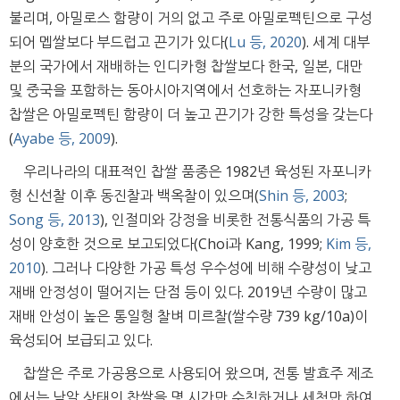
불리며, 아밀로스 함량이 거의 없고 주로 아밀로펙틴으로 구성
되어 멥쌀보다 부드럽고 끈기가 있다(
Lu 등, 2020
). 세계 대부
분의 국가에서 재배하는 인디카형 찹쌀보다 한국, 일본, 대만
및 중국을 포함하는 동아시아지역에서 선호하는 자포니카형
찹쌀은 아밀로펙틴 함량이 더 높고 끈기가 강한 특성을 갖는다
(
Ayabe 등, 2009
).
우리나라의 대표적인 찹쌀 품종은 1982년 육성된 자포니카
형 신선찰 이후 동진찰과 백옥찰이 있으며(
Shin 등, 2003
;
Song 등, 2013
), 인절미와 강정을 비롯한 전통식품의 가공 특
성이 양호한 것으로 보고되었다(Choi과 Kang, 1999;
Kim 등,
2010
). 그러나 다양한 가공 특성 우수성에 비해 수량성이 낮고
재배 안정성이 떨어지는 단점 등이 있다. 2019년 수량이 많고
재배 안성이 높은 통일형 찰벼 미르찰(쌀수량 739 kg/10a)이
육성되어 보급되고 있다.
찹쌀은 주로 가공용으로 사용되어 왔으며, 전통 발효주 제조
에서는 낟알 상태의 찹쌀을 몇 시간만 수침하거나 세척만 하여