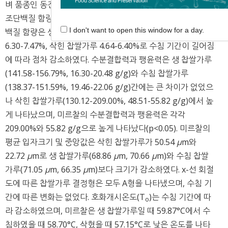
벼 품종인 동진찰, 신선찰 및 백옥찰과 비교하였다. 미르찰의
조단백질 함량은 8.47%로 가장 높게 나타났다(p<0.05). 조단
I don't want to open this window for a day.
백질 함량은 생 찹쌀가루 6.55-8.47%에서 수침 찹쌀가루
6.30-7.47%, 삭힌 찹쌀가루 4.64-6.40%로 수침 기간이 길어짐
에 따라 점차 감소하였다. 수분결합력과 팽윤력은 생 찹쌀가루
(141.58-156.79%, 16.30-20.48 g/g)와 수침 찹쌀가루
(138.37-151.59%, 19.46-22.06 g/g)간에는 큰 차이가 없었으
나 삭힌 찹쌀가루(130.12-209.00%, 48.51-55.82 g/g)에서 높
게 나타났으며, 미르찰의 수분결합력과 팽윤력은 각각
209.00%와 55.82 g/g으로 높게 나타났다(p<0.05). 미르찰의
평균 입자크기 및 중앙값은 삭힌 찹쌀가루가 50.54
μ
m와
22.72
μ
m로 생 찹쌀가루(68.86
μ
m, 70.66
μ
m)와 수침 찹쌀
가루(71.05
μ
m, 66.35
μ
m)보다 크기가 감소하였다. x-선 회절
도에 따른 찹쌀가루 결정형은 모두 A형을 나타냈으며, 수침 기
간에 따른 변화는 없었다. 호화개시온도(T
)는 수침 기간에 따
o
라 감소하였으며, 미르찰은 생 찹쌀가루일 때 59.87°C에서 수
침하였을 때 58.70°C, 삭혔을 때 57.15°C로 낮은 온도를 나타