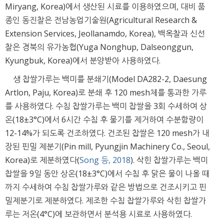
Miryang, Korea)에서 생산된 시료를 이용하였으며, 대비 품
종인 동진찰은 전남농업기술원(Agricultural Research &
Extension Services, Jeollanamdo, Korea), 백옥찰과 신선
찰은 경북의 유가농협(Yuga Nonghup, Dalseonggun,
Kyungbuk, Korea)에서 분양받아 사용하였다.
생 찹쌀가루는 백미를 분쇄기(Model DA282-2, Daesung
Artlon, Paju, Korea)로 분쇄 후 120 mesh체를 통과한 가루
를 사용하였다. 수침 찹쌀가루는 백미 찹쌀을 3회 수세하여 상
온(18±3°C)에서 6시간 수침 후 물기를 제거하여 수분함량이
12-14%가 되도록 건조하였다. 건조된 찹쌀은 120 mesh가 내
장된 핀밀 제분기(Pin mill, Pyungjin Machinery Co., Seoul,
Korea)로 제분하였다(
Song 등, 2018
). 삭힌 찹쌀가루는 백미
찹쌀을 9일 동안 상온(18±3°C)에서 수침 후 맑은 물이 나올 때
까지 수세하여 수침 찹쌀가루와 같은 방법으로 건조시키고 핀
밀제분기로 제분하였다. 제조한 수침 찹쌀가루와 삭힌 찹쌀가
루는 저온(4°C)에 보관하면서 분석용 시료로 사용하였다.