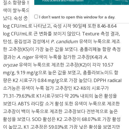
질소 함량을 보면 백미 쌀누룩으로 담금한 고추장(KI)보다 유
색미 쌀누룩으로 담금한 고추장 5종(K2-K6)이 모두 높게 나타
I don't want to open this window for a day.
났다. 숙성 중 고추장의 총 세균수는 제조 직후에는 8.08-8.89
log CFU/mL로 나타났고, 숙성 시작 90일째 또한 8.46-8.64
log CFU/mL로 큰 변화를 보이지 않았다. Texture 측정 결과,
탄성, 응집성과 검성에서
P. candidum
유색미 누룩으로 제조
한 고추장(K5)이 가장 높은 값을 보였다. 총폴리페놀 함량 측정
결과는
A. niger
유색미 누룩을 첨가한 고추장(K4)과
A.
oryzae
유색미 누룩으로 제조한 고추장(K2)이 각각 10.57
mg/g, 9.19 mg/g으로 높은 값을 보였고, 총플라보노이드 함
량은 K2 시료구가 0.84 mg/g으로 가장 높았다. DPPH radical
소거능은 유색미 누룩 첨가 고추장인 K2-K6의 시료구가
71.31-79.63%로 K1시료구보다 약 20% 내외의 높은 활성을
보였다. ABTS 라디칼 소거 활성 또한 유색미 누룩으로 제조한
고추장이 백미 누룩으로 제조한 고추장보다 전반적으로 높은
활성을 보였다. SOD 활성은 K2 고추장이 68.07%로 가장 활성
이 높았고, K1 고추장은 59.03%로 가장 낮은 활성을 보였지만