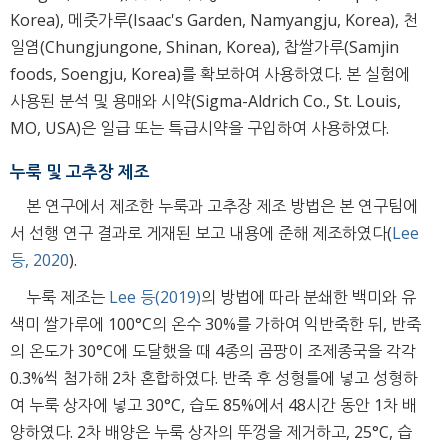
Korea), 메줏가루(Isaac's Garden, Namyangju, Korea), 천
일염(Chungjungone, Shinan, Korea), 찹쌀가루(Samjin
foods, Soengju, Korea)를 확보하여 사용하였다. 본 실험에
사용된 분석 및 용매와 시약(Sigma-Aldrich Co., St. Louis,
MO, USA)은 일급 또는 특급시약을 구입하여 사용하였다.
누룩 및 고추장 제조
본 연구에서 제조한 누룩과 고추장 제조 방법은 본 연구팀에
서 선행 연구 결과로 게재된 보고 내용에 준해 제조하였다(
Lee
등, 2020
).
누룩 제조는
Lee 등(2019)
의 방법에 따라 분쇄한 백미와 유
색미 쌀가루에 100°C의 온수 30%를 가하여 익반죽한 뒤, 반죽
의 온도가 30°C에 도달했을 때 4종의 곰팡이 조제종국을 각각
0.3%씩 첨가해 2차 혼합하였다. 반죽 후 성형틀에 넣고 성형하
여 누룩 상자에 넣고 30°C, 습도 85%에서 48시간 동안 1차 배
양하였다. 2차 배양은 누룩 상자의 뚜껑을 제거하고, 25°C, 습