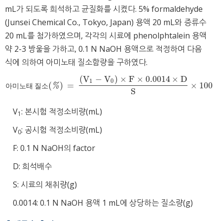
mL가 되도록 희석하고 균질화를 시켰다. 5% formaldehyde
(Junsei Chemical Co., Tokyo, Japan) 용액 20 mL와 증류수
20 mL를 첨가하였으며, 각각의 시료에 phenolphtalein 용액
약 2-3 방울을 가하고, 0.1 N NaOH 용액으로 적정하여 다음
식에 의하여 아미노태 질소함량을 구하였다.
(
V
−
V
)
×
F
×
0.0014
×
D
1
0
(
)
=
×
100
아미노태
질소
(
%
)
=
(
V
1
−
V
0
)
×
F
×
0.0014
×
D
S
×
100
아
미
노
태
질
소
%
S
V
: 본시험 적정소비량(mL)
1
V
: 공시험 적정소비량(mL)
0
F: 0.1 N NaOH의 factor
D: 희석배수
S: 시료의 채취량(g)
0.0014: 0.1 N NaOH 용액 1 mL에 상당하는 질소량(g)