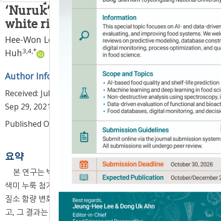
‘Nuruk’ made from pigmented or
white rice flour
1
2
Hee-Won Lee
,
Ki-Hoon Shim
,
Chang-Ki
3
,
4
,
*
Huh
Author Information & Copyright
▼
Received:
Jul 15, 2021
; Revised:
Sep 27, 2021
; Accepted:
Sep 29, 2021
Published Online: Oct 30, 2021
요약
본 연구는 백미 쌀누룩 첨가 고추장(K1)과 곰팡이 균주별 유
색미 누룩 첨가 고추장 5종(K2-K6)에 대해 숙성중의 아미노태
질소 함량 변화, 총세균수, texture 및 항산화활성을 비교하였
고, 그 결과는 다음과 같다. 숙성이 완료된 고추장의 아미노태