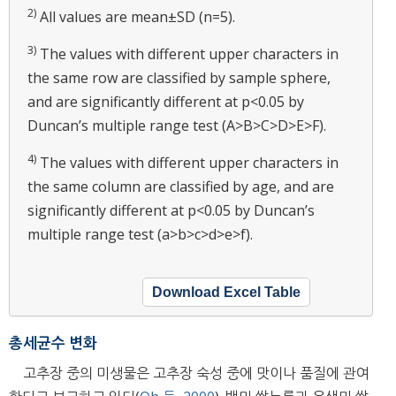
2)
All values are mean±SD (n=5).
3)
The values with different upper characters in
the same row are classified by sample sphere,
and are significantly different at p<0.05 by
Duncan’s multiple range test (A>B>C>D>E>F).
4)
The values with different upper characters in
the same column are classified by age, and are
significantly different at p<0.05 by Duncan’s
multiple range test (a>b>c>d>e>f).
Download Excel Table
총세균수 변화
고추장 중의 미생물은 고추장 숙성 중에 맛이나 품질에 관여