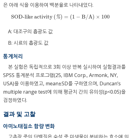
은 아래 식을 이용하여 백분율로 나타내었다.
SOD-like activity
(
)
=
(
1
−
B
/
A
)
×
100
SOD-like activity
(
%
)
=
(
1
−
B
/
A
)
×
100
%
A: 대조구의 흡광도 값
B: 시료의 흡광도 값
통계처리
본 실험은 독립적으로 3회 이상 반복 실시하여 실험결과를
SPSS 통계분석 프로그램(25, IBM Corp., Armonk, NY,
USA)을 이용하였고, mean±SD를 구하였으며, Duncan’s
multiple range test에 의해 평균치 간의 유의성(p<0.05)을
검정하였다.
결과 및 고찰
아미노태질소 함량 변화
고추장 중의 단백질은 숙성 중 미생물이 분비하는 효소에 의