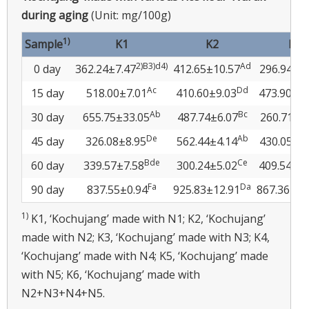
during aging
(Unit: mg/100g)
1)
Sample
K1
K2
K3
2)B3)d4)
Ad
0 day
362.24±7.47
412.65±10.57
296.94±6.
Ac
Dd
15 day
518.00±7.01
410.60±9.03
473.90±5.
Ab
Bc
30 day
655.75±33.05
487.74±6.07
260.71±2
De
Ab
45 day
326.08±8.95
562.44±4.14
430.05±2.
Bde
Ce
60 day
339.57±7.58
300.24±5.02
409.54±6.
Fa
Da
90 day
837.55±0.94
925.83±12.91
867.36±16
1)
K1, ‘Kochujang’ made with N1; K2, ‘Kochujang’
made with N2; K3, ‘Kochujang’ made with N3; K4,
‘Kochujang’ made with N4; K5, ‘Kochujang’ made
with N5; K6, ‘Kochujang’ made with
N2+N3+N4+N5.