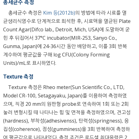
총세균수 측정
총세균수 측정은
Kim 등(2012b)
의 방법에 따라 시료를 멸
균생리식염수로 단계적으로 희석한 후, 시료액을 멸균된 Plate
Count Agar(Difco lab., Detroit, Mich, USA)에 도말하여 굳
힌 후 뒤집어서 37°C incubator(MIR-253, Sanyo Co.,
Gunma, Japan)에 24-36시간 동안 배양하고, 이를 3회 반복
계수하여 평균값을 구해 log CFU(Colony Forming
Units)/mL로 표시하였다.
Texture 측정
Texture 측정은 Rheo meter(Sun Scientific Co., LTD,
Model CR-100, Setagayaku, Japan)를 이용하여 측정하였
으며, 직경 20 mm의 원판형 probe로 연속하여 1회 또는 2회
눌러 변형시킬 때 나타나는 힘 및 면적을 측정하였으며, 견고성
(hardness), 부착성(adhesivenss), 탄력성(springness), 응
집성(coherence), 점성(gumminess)을 3회 반복하여 측정하
여 평균값으로 나타내었다. 측정 조건은 로드셀 최대응력은 2