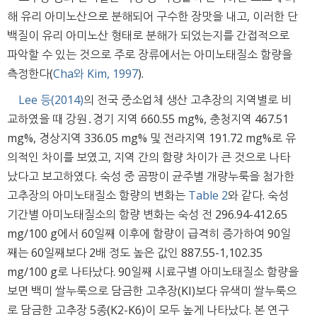
해 유리 아미노산으로 분해되어 구수한 장맛을 내고, 이러한 단
백질이 유리 아미노산 형태로 분해가 되었는지를 간접적으로
파악할 수 있는 것으로 주로 장류에서는 아미노태질소 함량을
측정한다(
Cha와 Kim, 1997
).
Lee 등(2014)
의 전국 중소업체 생산 고추장의 지역별로 비
교하였을 때 강원․경기 지역 660.55 mg%, 충청지역 467.51
mg%, 경상지역 336.05 mg% 및 전라지역 191.72 mg%로 유
의적인 차이를 보였고, 지역 간의 함량 차이가 큰 것으로 나타
났다고 보고하였다. 숙성 중 곰팡이 균주별 개량누룩을 첨가한
고추장의 아미노태질소 함량의 변화는
Table 2
와 같다. 숙성
기간별 아미노태질소의 함량 변화는 숙성 전 296.94-412.65
mg/100 g에서 60일째 이후에 함량이 급격히 증가하여 90일
째는 60일째보다 2배 정도 높은 값인 887.55-1,102.35
mg/100 g로 나타났다. 90일째 시료구별 아미노태질소 함량을
보면 백미 쌀누룩으로 담금한 고추장(KI)보다 유색미 쌀누룩으
로 담금한 고추장 5종(K2-K6)이 모두 높게 나타났다. 본 연구