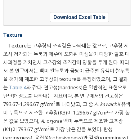
Download Excel Table
Texture
Texture는 고추장의 조직감을 나타내는 값으로, 고추장 제
조시 첨가되는 누룩과 메주에 포함된 미생물이 다양한 발효 대
사과정을 거치면서 고추장의 조직감에 영향을 주게 된다. 따라
서 본 연구에서는 백미 쌀누룩과 곰팡이 균주별 유색미 쌀누룩
을 첨가해 제조한 고추장의 texture를 측정하였으며, 그 결과
는
Table 4
와 같다. 견고성(hardness)은 일반적인 표현으로
단단한 정도를 나타내는 지표이다. 본 연구에서의 견고성은
2
793.67-1,296.67 gf/cm
로 나타났고, 그 중
A. kawachii
유색
2
미 누룩으로 제조한 고추장(K3)이 1,296.67 gf/cm
로 가장 높
은 값을 보였으며,
A. oryzae
백미 누룩으로 제조한 고추장
2
(K1)이 793.67 gf/cm
로 가장 낮은 값을 보였다. 탄성
(springness), 응집성(cohesiveness)과 검성(gumminess)