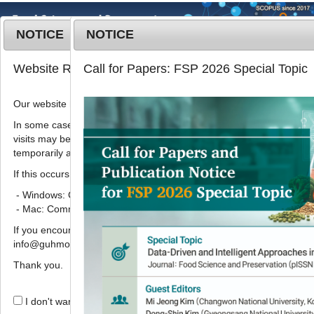
NOTICE
NOTICE
MENU
T
Website Renewal Notice
Call for Papers: FSP 2026 Special Topic
o
g
Our website has recently been renewed.
Korean J. Food Preserv.
2021
;
g
28
(
6
):
799
-
809
l
In some cases, images, CSS files, or other settings saved in your b
pISSN: 1738-7248, eISSN: 2287-7428
visits may be reused instead of downloading the latest files. As a r
e
DOI:
https://doi.org/10.11002/kjfp.2021.28.6.799
temporarily appear incorrectly or may not display properly.
n
Article
a
If this occurs, please perform a hard refresh.
v
- Windows: Ctrl + F5
백미와 유색미 쌀가루누룩 첨가 고추장
i
- Mac: Command + Shift + R
의 품질 및 항산화 활성 비교
g
If you encounter any errors or difficulties while using the website, p
a
1
2
3
,
4
,
*
이희원
,
심기훈
,
허창기
info@guhmok.com.
t
i
Thank you.
Comparison of quality
o
characteristics and antioxidant
n
I don't want to open this window for a day.
activity of ‘Kochujang’ comprising