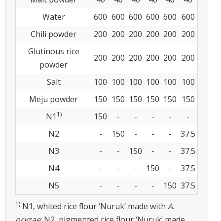
Water
600
600
600
600
600
600
Chili powder
200
200
200
200
200
200
Glutinous rice
200
200
200
200
200
200
powder
Salt
100
100
100
100
100
100
Meju powder
150
150
150
150
150
150
1)
N1
150
-
-
-
-
-
N2
-
150
-
-
-
37.5
N3
-
-
150
-
-
37.5
N4
-
-
-
150
-
37.5
N5
-
-
-
-
150
37.5
1)
N1, whited rice flour ‘Nuruk’ made with
A.
oryzae
; N2, pigmented rice flour ‘Nuruk’ made