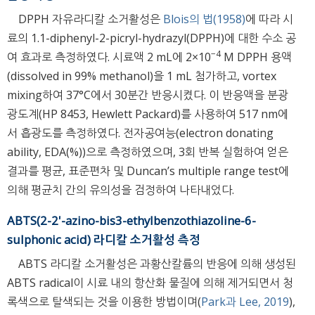
DPPH 자유라디칼 소거활성은
Blois의 법(1958)
에 따라 시
료의 1.1-diphenyl-2-picryl-hydrazyl(DPPH)에 대한 수소 공
−4
여 효과로 측정하였다. 시료액 2 mL에 2×10
M DPPH 용액
(dissolved in 99% methanol)을 1 mL 첨가하고, vortex
mixing하여 37°C에서 30분간 반응시켰다. 이 반응액을 분광
광도계(HP 8453, Hewlett Packard)를 사용하여 517 nm에
서 흡광도를 측정하였다. 전자공여능(electron donating
ability, EDA(%))으로 측정하였으며, 3회 반복 실험하여 얻은
결과를 평균, 표준편차 및 Duncan’s multiple range test에
의해 평균치 간의 유의성을 검정하여 나타내었다.
ABTS(2-2'-azino-bis3-ethylbenzothiazoline-6-
sulphonic acid) 라디칼 소거활성 측정
ABTS 라디칼 소거활성은 과황산칼륨의 반응에 의해 생성된
ABTS radical이 시료 내의 항산화 물질에 의해 제거되면서 청
록색으로 탈색되는 것을 이용한 방법이며(
Park과 Lee, 2019
),