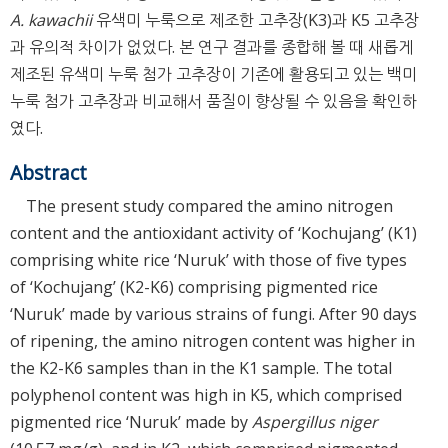
A. kawachii
유색미 누룩으로 제조한 고추장(K3)과 K5 고추장
과 유의적 차이가 없었다. 본 연구 결과를 종합해 볼 때 새롭게
제조된 유색미 누룩 첨가 고추장이 기존에 활용되고 있는 백미
누룩 첨가 고추장과 비교해서 품질이 향상될 수 있음을 확인하
였다.
Abstract
The present study compared the amino nitrogen
content and the antioxidant activity of ‘Kochujang’ (K1)
comprising white rice ‘Nuruk’ with those of five types
of ‘Kochujang’ (K2-K6) comprising pigmented rice
‘Nuruk’ made by various strains of fungi. After 90 days
of ripening, the amino nitrogen content was higher in
the K2-K6 samples than in the K1 sample. The total
polyphenol content was high in K5, which comprised
pigmented rice ‘Nuruk’ made by
Aspergillus niger