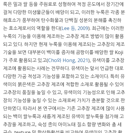
룩은 밀과 쌀 등을 주원료로 성형하여 적정 온도에서 장기간에
걸쳐 다양한 미생물군들이 배양이 되고, 이러한 누룩은 각종 분
해효소가 풍부하여 탄수화물과 단백질 성분의 분해를 촉진하
는 효소제로서의 역할을 한다(
Lee 등, 2009
). 최근에는 이러한
누룩의 기능을 이용해 제조하는 고추장 제조 방법이 많이 활용
되고 있다. 하지만 현재 누룩을 이용해 제조되는 고추장의 제조
기술을 보면 대부분이 백미를 증자해 곰팡이를 배양한 쌀 Koji
가 주로 활용되고 있고(
Cho와 Hong, 2021
), 유색미를 고추장
제조에 활용되는 사례는 전무하다. 유색미는 앞서 언급한 대로
다양한 가공 적성과 기능성을 포함하고 있는 소재이다. 특히 유
색미의 붉은색은 고추장 제조에 적합한 소재로 활용될 수 있어
고추장의 품질을 높일 수 있고, 유색미의 기능성으로 인해 고추
장의 기능성을 높일 수 있는 소재로써 가치가 충분할 것으로 판
단하였다. 따라서 본 연구에서는 기존 고추장 제조에 많이 사용
되는 백미 쌀누룩과 새롭게 제조된 유색미 쌀누룩을 첨가해 고
추장을 제조하고, 숙성 중의 아미노태 질소 함량 변화와 총 세
균수, texture 및 항산화활성을 비교하여 유색미의 고추장 활