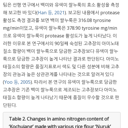
팀은 선행 연구에서 백미와 유색미 쌀누룩의 효소 활성을 측정
해 보고한 바 있다(
Han 등, 2021
). 보고된 내용에서 protease
활성도 측정 결과를 보면 백미 쌀누룩은 316.08 tyrosine
mg/min이었고, 유색미 쌀누룩은 378.90 tyrosine mg/min
으로 유색미 쌀누룩이 protease 활성도가 높게 나타났다. 이
러한 이유로 본 연구에서의 90일째 숙성된 고추장의 아미노태
질소 함량이 백미 쌀누룩으로 담금한 고추장보다 유색미 쌀누
룩으로 담금한 고추장이 높게 나타난 결과로 판단된다. 아미노
태질소의 함량은 품질지표로서 색도 및 다른 성분에 비해 고추
장의 관능과 높은 상관관계를 나타내는 것으로 알려져 있다
(
Yoo 등, 2005
). 따라서 본 연구의 유색미 쌀누룩으로 담금한
고추장은 기존 백미 쌀누룩으로 제조되는 고추장보다 아미노
태질소 함량이 높게 나타났기 때문에 품질이 우수할 것으로 판
단된다.
Table 2.
Changes in amino nitrogen content of
‘Kochujang’ made with various rice flour ‘Nuruk’