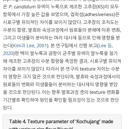
은
P. candidum
유색미 누룩으로 제조한 고추장(K5)이 모두
항목에서 가장 높은 값을 보였으며, 접착성(adhesiveness)은
시료구별 유의적인 차이를 보이지 않았다. 고추장의 조직도는
수분의 함량, 발효와 숙성과정에서 원료들의 분해에 따른 변화,
그리고 미생물이 분비하는 여러 대사체 등으로 인해 영향을 받
는다(
Kim과 Lee, 2001
). 본 연구팀에서 선행 보고(
Lee 등,
2020
)한 백미 쌀누룩과 곰팡이 균주별 유색미 쌀누룩을 첨가
해 제조한 고추장의 수분 함량을 측정한 결과, 시료구별 유의적
차이를 보이지 않았다. 따라서 본 연구의 texture 차이는 수분
의 영향은 크지 않은 것으로 판단되며, 발효와 숙성과정에서의
원료들의 변화와 미생물들이 분비하는 대사체의 영향을 받았
을 것으로 판단된다. 이는 향후 발효과정 중의 texture 변화를
기간별로 확인하여 원인을 확인할 필요성이 있는 것으로 판단
된다.
Table 4.
Texture parameter of ‘Kochujang’ made