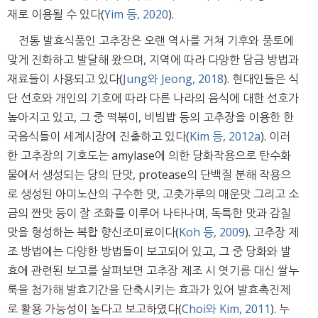
재로 이용될 수 있다(
Yim 등, 2020
).
전통 발효식품인 고추장은 오랜 역사를 거쳐 기후와 풍토에
맞게 진화하고 발달해 왔으며, 지역에 따라 다양한 담금 방법과
재료들이 사용되고 있다(
Jung와 Jeong, 2018
). 현대인들은 식
단 선호와 개인의 기호에 따라 다른 나라의 음식에 대한 선호가
높아지고 있고, 그 중 떡볶이, 비빔밥 등의 고추장을 이용한 한
국음식들이 세계시장에 진출하고 있다(
Kim 등, 2012a
). 이러
한 고추장의 기호도는 amylase에 의한 당화작용으로 탄수화
물에서 생성되는 당의 단맛, protease의 단백질 분해 작용으
로 생성된 아미노산의 구수한 맛, 고춧가루의 매운맛 그리고 소
금의 짠맛 등이 잘 조화를 이루어 나타나며, 독특한 맛과 감칠
맛을 형성하는 복합 향신조미료이다(
Koh 등, 2009
). 고추장 제
조 방법에는 다양한 방법들이 보고되어 있고, 그 중 당화와 발
효에 관련된 보고를 살펴보면 고추장 제조 시 엿기름 대신 쌀누
룩을 첨가해 발효기간을 단축시키는 효과가 있어 발효촉진제
로 활용 가능성이 높다고 보고하였다(
Choi와 Kim, 2011
). 누