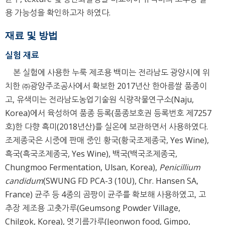
용 가능성을 확인하고자 하였다.
재료 및 방법
실험 재료
본 실험에 사용한 누룩 제조용 백미는 전라남도 광양시에 위
치한 ㈜광양주조공사에서 확보한 2017년산 한아름쌀 품종이
고, 유색미는 전라남도농업기술원 식량작물연구소(Naju,
Korea)에서 육성하여 품종 등록(품종보호권 등록번호 제7257
호)한 다향 흑미(2018년산)를 실온에 보관하면서 사용하였다.
조제종국은 시중에 판매 중인 황국(황국조제종국, Yes Wine),
흑국(흑국조제종국, Yes Wine), 백국(백국조제종국,
Chungmoo Fermentation, Ulsan, Korea),
Penicillium
candidum
(SWUNG FD PCA-3 (10U), Chr. Hansen SA,
France) 균주 등 4종의 곰팡이 균주를 확보해 사용하였고, 고
추장 제조용 고춧가루(Geumsong Powder Village,
Chilgok, Korea), 엿기름가루(Jeonwon food, Gimpo,