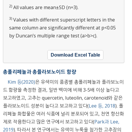
2)
All values are mean±SD (n=3).
3)
Values with different superscript letters in the
same column are significantly different at p<0.05
by Duncan’s multiple range test (a>b>c).
Download Excel Table
총폴리페놀과 총플라보노이드 함량
Kim 등(2020)
은 유색미의 품종별 총폴리페놀과 플라보노이
드 함량을 측정한 결과, 일반 백미에 비해 3-5배 이상 높다고
보고하였고, 고추는 quercetin, luteolin, carotenoid와 같은
플라보노이드 성분이 높다고 보고하고 있다(
Lee 등, 2018
). 폴
리페놀 화합물은 여러 식품에 널리 분포되어 있고, 천연 항산화
제로 작용한다고 많은 연구에서 보고하고 있다(
Park과 Lee,
2019
). 따라서 본 연구에서는 유색미 누룩을 첨가한 고추장의