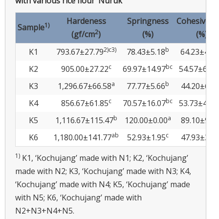
with various rice flour ‘Nuruk’
Hardeness
Springness
Cohesivene
1)
Sample
2
(gf/cm
)
(%)
(%)
2)c3)
b
K1
793.67±27.79
78.43±5.18
64.23±4.61
c
bc
K2
905.00±27.22
69.97±14.97
54.57±6.03
a
b
K3
1,296.67±66.58
77.77±5.66
44.20±6.0
c
bc
K4
856.67±61.85
70.57±16.07
53.73±4.24
b
a
K5
1,116.67±115.47
120.00±0.00
89.10±9.9
ab
c
K6
1,180.00±141.77
52.93±1.95
47.93±3.1
1)
K1, ‘Kochujang’ made with N1; K2, ‘Kochujang’
made with N2; K3, ‘Kochujang’ made with N3; K4,
‘Kochujang’ made with N4; K5, ‘Kochujang’ made
with N5; K6, ‘Kochujang’ made with
N2+N3+N4+N5.