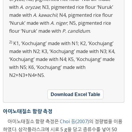
with
A. oryzae
; N3, pigmented rice flour ‘Nuruk’
made with
A. kawachii
; N4, pigmented rice flour
‘Nuruk’ made with
A. niger
; N5, pigmented rice
flour ‘Nuruk’ made with
P. candidum
.
2)
K1, ‘Kochujang’ made with N1; K2, ‘Kochujang’
made with N2; K3, ‘Kochujang’ made with N3; K4,
‘Kochujang’ made with N4; K5, ‘Kochujang’ made
with N5; K6, ‘Kochujang’ made with
N2+N3+N4+N5.
Download Excel Table
아미노태질소 함량 측정
아미노태질소 함량 측정은
Choi 등(2007)
의 정량법을 이용
하였다. 삼각플라스크에 시료 5 g을 담고 증류수를 넣어 50