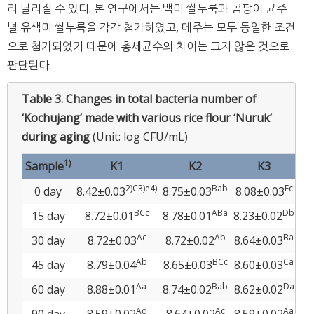
라 달라질 수 있다. 본 연구에서는 백미 쌀누룩과 곰팡이 균주
별 유색미 쌀누룩을 각각 첨가하였고, 메주는 모두 동일한 조건
으로 첨가되었기 때문에 총세균수의 차이는 크지 않은 것으로
판단된다.
Table 3.
Changes in total bacteria number of
‘Kochujang’ made with various rice flour ‘Nuruk’
during aging
(Unit: log CFU/mL)
1)
Sample
K1
K2
K3
2)C3)e4)
Bab
Ec
0 day
8.42±0.03
8.75±0.03
8.08±0.03
8.
BCc
ABa
Db
15 day
8.72±0.01
8.78±0.01
8.23±0.02
8.
Ac
Ab
Ba
30 day
8.72±0.03
8.72±0.02
8.64±0.03
8.
Ab
BCc
Ca
45 day
8.79±0.04
8.65±0.03
8.60±0.03
8.
Aa
Bab
Da
60 day
8.88±0.01
8.74±0.02
8.62±0.02
8.
Ad
Ac
Aa