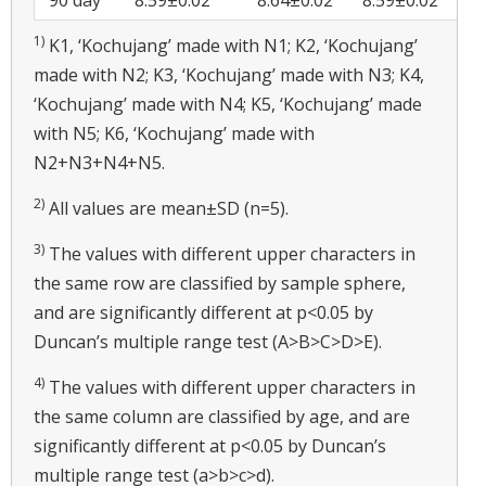
90 day
8.59±0.02
8.64±0.02
8.59±0.02
8.
1)
K1, ‘Kochujang’ made with N1; K2, ‘Kochujang’
made with N2; K3, ‘Kochujang’ made with N3; K4,
‘Kochujang’ made with N4; K5, ‘Kochujang’ made
with N5; K6, ‘Kochujang’ made with
N2+N3+N4+N5.
2)
All values are mean±SD (n=5).
3)
The values with different upper characters in
the same row are classified by sample sphere,
and are significantly different at p<0.05 by
Duncan’s multiple range test (A>B>C>D>E).
4)
The values with different upper characters in
the same column are classified by age, and are
significantly different at p<0.05 by Duncan’s
multiple range test (a>b>c>d).