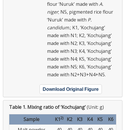
flour ‘Nuruk’ made with
A.
niger
; N5, pigmented rice flour
‘Nuruk’ made with
P.
candidum.
; K1, ‘Kochujang’
made with N1; K2, ‘Kochujang’
made with N2; K3, ‘Kochujang’
made with N3; K4, ‘Kochujang’
made with N4; K5, ‘Kochujang’
made with N5; K6, ‘Kochujang’
made with N2+N3+N4+N5.
Download Original Figure
Table 1.
Mixing ratio of ‘Kochujang’
(Unit: g)
2)
Sample
K1
K2
K3
K4
K5
K6
Malt powder
40
40
40
40
40
40