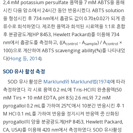
2,4 mM potassium persulfate 용액을 7 mM ABTS을 용해
시킨 다음 암소에서 24시간 동안 반응시켰다. ABTS solution
을 형성시킨 후 734 nm에서 흡광도 값이 0.70±0.02가 되게 증
류수로 희석하였다. 제조한 용액과 희석된 시료액을 1:1로 혼합
후 분광광도계(HP 8453, Hewlett Packard)를 이용해 734
nm에서 흡광도를 측정하고, {(A
- A
) / A
×
control
sample
control
100}으로 계산하여 ABTS scavenging ability(%)를 나타내었
다(
Hong 등, 2014
).
SOD 유사 활성 측정
SOD 유사 활성은
Marklund와 Marklund법(1974)
에 따라
측정하였다. 각 시료 용액 0.2 mL에 Tris-HCl의 완충용액(50
mM Tirs + 10 mM EDTA, pH 8.5) 2.6 mL와 7.2 mM
pyrogallol 0.2 mL를 가하여 25°C에서 10분간 반응시킨 후 1
M HCl 0.1 mL를 가하여 반응을 정지시켜 반응액 중 산화된
pyrogallol의 양을 분광광도계(HP 8453, Hewlett Packard,
CA, USA)를 이용해 420 nm에서 측정하였다. SOD 유사활성