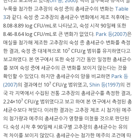
한다고 보고하고 있다(
Oh 등, 2000
). 백미 쌀누룩과 유색미 쌀
누룩을 첨가한 고추장의 숙성 중의 총세균수의 변화는
Table
3
과 같다. 숙성 중 고추장의 총세균수 변화에서 제조 직후에는
8.08-8.89 log CFU/mL로 나타났고, 숙성 시작 90일째 또한
8.46-8.64 log CFU/mL로 큰 변화가 없었다.
Park 등(2007)
은
매실을 첨가해 제조한 고추장의 숙성 중 총세균수 변화를 측정
7
한 결과, 숙정 중 대체적으로 10
CFU/g 범위를 유지하였다고
보고하였다. 본 연구에서 또한 숙성 기간 동안 일정한 총세균수
를 보여 숙성 중에 세균수의 큰 변화를 보이지 않는다는 것을
확인할 수 있었다. 하지만 총세균수의 양을 비교하면
Park 등
7
(2007)
의 결과에선 10
CFU/g 범위였고,
Shin 등(1997)
의 전
국 각 지역에서 수집된 전통 고추장의 총세균수를 측정한 결과,
7
2.24×10
CFU/g 범위였다고 보고 하여 본 연구에서 측정된 총
세균수보다 적었다. 이러한 결과는 고추장 제조 시 첨가된 메주
의 첨가량과 메주의 총세균수가 영향을 미쳤을 것으로 판단된
다. 숙성 시작 후 90일째 시료구별 고추장의 총세균수는 유의
적 차이를 보이지 않았다. 총세균수는 첨가한 메주의 조건에 따