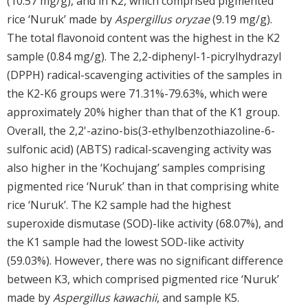
(10.57 mg/g), and in K2, which comprised pigmented
rice ‘Nuruk’ made by
Aspergillus oryzae
(9.19 mg/g).
The total flavonoid content was the highest in the K2
sample (0.84 mg/g). The 2,2-diphenyl-1-picrylhydrazyl
(DPPH) radical-scavenging activities of the samples in
the K2-K6 groups were 71.31%-79.63%, which were
approximately 20% higher than that of the K1 group.
Overall, the 2,2'-azino-bis(3-ethylbenzothiazoline-6-
sulfonic acid) (ABTS) radical-scavenging activity was
also higher in the ‘Kochujang’ samples comprising
pigmented rice ‘Nuruk’ than in that comprising white
rice ‘Nuruk’. The K2 sample had the highest
superoxide dismutase (SOD)-like activity (68.07%), and
the K1 sample had the lowest SOD-like activity
(59.03%). However, there was no significant difference
between K3, which comprised pigmented rice ‘Nuruk’
made by
Aspergillus kawachii
, and sample K5.