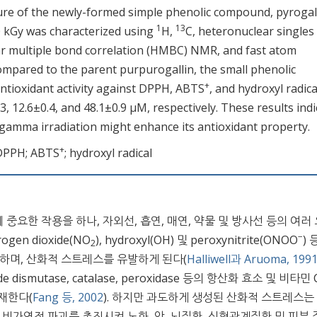
cture of the newly-formed simple phenolic compound, pyrogal
1
13
0 kGy was characterized using
H,
C, heteronuclear singles
r multiple bond correlation (HMBC) NMR, and fast atom
ared to the parent purpurogallin, the small phenolic
+
antioxidant activity against DPPH, ABTS
, and hydroxyl radica
3, 12.6±0.4, and 48.1±0.9 μM, respectively. These results indi
gamma irradiation might enhance its antioxidant property.
+
 DPPH; ABTS
; hydroxyl radical
요한 작용을 하나, 자외선, 흡연, 매연, 약물 및 방사선 등의 여러
−
itrogen dioxide(NO
), hydroxyl(OH) 및 peroxynitrite(ONOO
) 
2
으로 변하며, 산화적 스트레스를 유발하게 된다(
Halliwell과 Aruoma, 199
smutase, catalase, peroxidase 등의 항산화 효소 및 비타민 C
존재한다(
Fang 등, 2002
). 하지만 과도하게 생성된 산화적 스트레스는
, 비가역적 파괴를 촉진시켜 노화, 암, 뇌질환, 심혈관계질환 및 피부