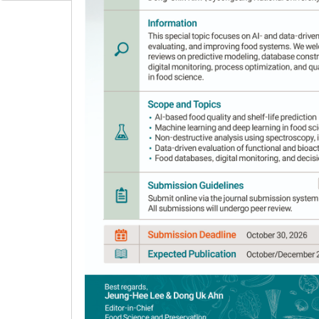
gamma irradiation
1
1
,
*
Gyeong Han Jeong
,
Tae Hoon Kim
Author Information & Copyright
▼
Received:
May 10, 2021
; Revised:
Jun 21, 2021
;
Published Online: Aug 30, 2021
요약
감마선 조사에 의해 생성된 물질에 대해 천연 항산화제
50 및 100 kGy 선량으로 감마선을 조사하였고, 각
hydroxyl 라디칼 소거활성 평가를 수행하였다. 그 결과
칼 소거활성의 SC
값이 10.8±0.1 μg/mL로 
50
hydroxyl 라디칼 소거활성 평가에서도 각 3.5±0.1 및 
거활성을 나타내는 물질의 존재함을 시사하였다. 이에 각
물에서 purpurogallin 이외에 신규 생성된 화합물