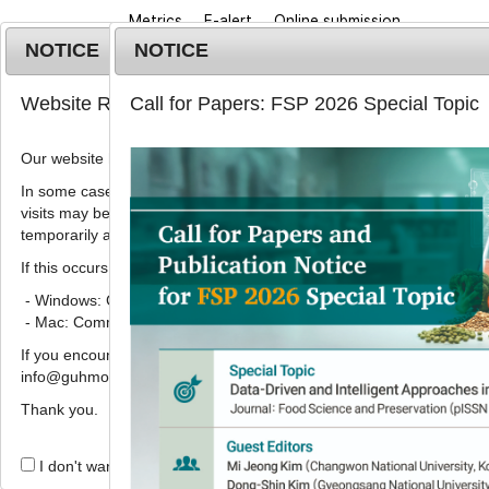
Metrics
E-alert
Online submission
NOTICE
NOTICE
Website Renewal Notice
Call for Papers: FSP 2026 Special Topic
Our website has recently been renewed.
In some cases, images, CSS files, or other settings saved in your b
visits may be reused instead of downloading the latest files. As a r
Home
Journa
temporarily appear incorrectly or may not display properly.
If this occurs, please perform a hard refresh.
Korean J. Food Preserv.
2021
;
28
(
5
):
692
-
698
pISSN: 1738-7248, eISSN: 2287-7428
- Windows: Ctrl + F5
DOI:
https://doi.org/10.11002/kjfp.2021.28.5.69
- Mac: Command + Shift + R
Article
If you encounter any errors or difficulties while using the website, p
info@guhmok.com.
Purpurogallin의 감마선 조
Thank you.
1
1
,
*
정경한
,
김태훈
I don't want to open this window for a day.
Antioxidative degradation pr