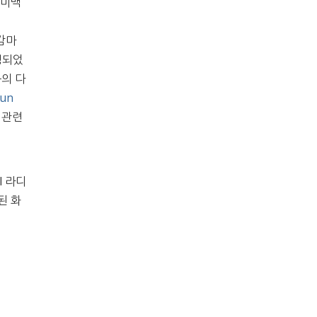
 미백
 감마
동정되었
 등의 다
un
 관련
l 라디
된 화