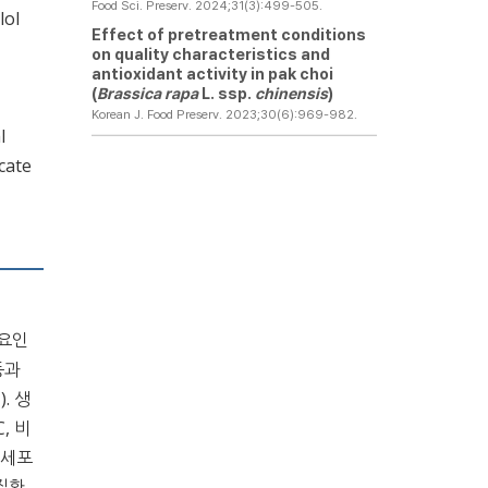
Food Sci. Preserv. 2024;31(3):499-505.
lol
Effect of pretreatment conditions
on quality characteristics and
antioxidant activity in pak choi
(
Brassica rapa
L. ssp.
chinensis
)
Korean J. Food Preserv. 2023;30(6):969-982.
l
cate
 요인
등과
1
). 생
, 비
 세포
 질환