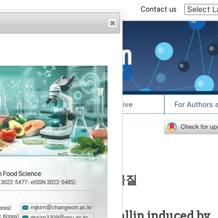
Contact us
rowser from previous
esult, some pages may
l Info
Article Archive
For Authors 
2
lease contact us at
사에 따라 생성되는 항산화 물질
oduct from purpurogallin induced by