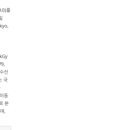
.0)를
및
kyo,
kGy
9,
흡수선
는 국
는
. 이동
B로 분
며,