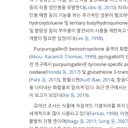
등의 각종 성인병을 유발한다(
Lobo 등, 2010
). 
인병 예방 등의 기능을 하는 추가적인 성분이 필요하
hydroxytoluene 및 tertiary butylhyd
및 발암성 등의 부작용이 발견되어 사용을 제한하고 있어
개발이 필요한 실정이다(
Lee 등, 1998
).
Purpurogallin은 benzotropolone 골격의 
(
Abou- Karam과 Thomas, 1999
), pyrogall
전 연구에서 purpurogallin은 tyrosine-specific pr
oxidase(
Honda 등, 2017
) 및 glutathione
S
-tran
(
Park 등, 2013
), 항혈소판(
Ku와 Bae, 2014
), 항골
을 나타내는 화합물로 알려져 있다. 최근 연구에서는 식도
이 보고가 되었다(
Xie 등, 2019
).
감마선 조사는 식품에 직접적인 가열처리를 하지 않
세계적으로 많이 사용되고 있다(
Farkas, 1998
). 
활발히 진행 중이며(
Nagy 등, 2011
;
Song 등, 2007