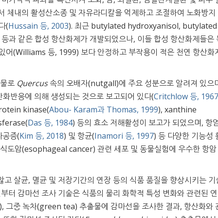
따라서 체내의 활성산소종 및 자유라디칼을 억제하고 조절하여 노화방지 
다(
Hussain 등, 2003
). 최근 butylated hydroxyanisol, butylated
roquinone 등과 같은 합성 항산화제가 개발되었으나, 이들 합성 항산화제들은
(Williams 등, 1999) 보다 안정하고 부작용이 적은 천연 항산
화합물로
Quercus
속의 오배자(nutgall)에 주요 성분으로 알려져 있으
ol의 산화반응에 의해 생성되는 것으로 보고되어 있다(
Critchlow 등, 196
otein kinase(
Abou- Karam과 Thomas, 1999
), xanthine
sferase(
Das 등, 1984
) 등의 효소 저해활성이 보고가 되었으며, 항
다공증(
Kim 등, 2018
) 및 항균(
Inamori 등, 1997
) 등 다양한 기능성
암(esophageal cancer) 관련 세포 및 동물실험에 우수한 항암
고 살균, 멸균 및 저장기간의 연장 등의 식품 품질을 향상시키는 
이전부터 감마선 조사 기술은 식품의 물리 화학적 특성 변화와 관련된 
), 그중 녹차(green tea) 추출물에 감마선을 조사한 결과, 항산화와