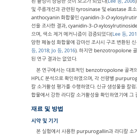
된 활성이 상승한 것이 보고가 되었다(
Lee 등, 2006
및 주름개선과 관련된 tyrosinase 및 elastas
anthocyanin 화합물인 cyanidin-3-
O
-xylosylr
선을 조사한 결과, cyanidin-3-
O
-xylosylruti
으며, 색소 제거 메커니즘이 검증되었다(
Lee 등, 20
양한 페놀성 화합물에 감마선 조사시 구조 변환된 신
등, 2018
;
Jo 등, 2016
). 하지만 benzotropol
된 연구 결과는 없었다.
본 연구에서는 대표적인 benzotropolone 골격
HPLC 분석으로 확인하였으며, 각 선량별 purpurog
칼 소거활성 평가를 수행하였다. 신규 생성물을 칼
합물에서 강한 라디칼 소거활성을 확인하였기에 그 
재료 및 방법
시약 및 기기
본 실험에서 사용한 purpurogallin과 라디칼 소거활성 평