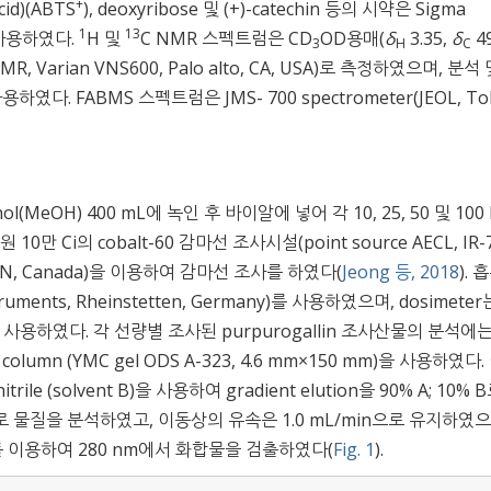
+
acid)(ABTS
), deoxyribose 및 (+)-catechin 등의 시약은 Sigma
1
13
여 사용하였다.
H 및
C NMR 스펙트럼은 CD
OD용매(
δ
3.35,
δ
49
3
H
C
R, Varian VNS600, Palo alto, CA, USA)로 측정하였으며, 분석 
였다. FABMS 스펙트럼은 JMS- 700 spectrometer(JEOL, To
ohol(MeOH) 400 mL에 녹인 후 바이알에 넣어 각 10, 25, 50 및 100 
의 cobalt-60 감마선 조사시설(point source AECL, IR-7
tawa, ON, Canada)을 이용하여 감마선 조사를 하였다(
Jeong 등, 2018
). 
struments, Rheinstetten, Germany)를 사용하였으며, dosimeter
사용하였다. 각 선량별 조사된 purpurogallin 조사산물의 분석에
DS column (YMC gel ODS A-323, 4.6 mm×150 mm)을 사용하였다
nitrile (solvent B)을 사용하여 gradient elution을 90% A; 10% 
매조성으로 물질을 분석하였고, 이동상의 유속은 1.0 mL/min으로 유지하였으
an)를 이용하여 280 nm에서 화합물을 검출하였다(
Fig. 1
).