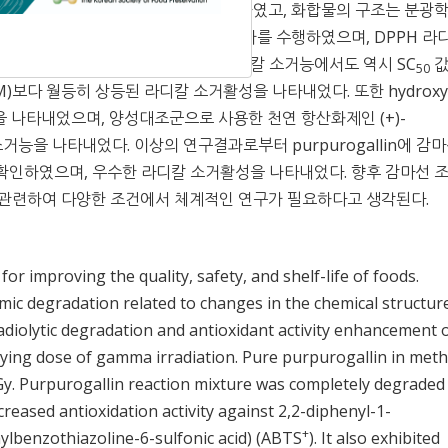
 phenol 유도체를 분리 및 정제하였고, 화합물의 구조는 분광학
. 분리된 화합물은 라디칼 소거활성 평가를 수행하였으며, DPPH 라
+
디칼 소거활성을 나타내었고, ABTS
라디칼 소거능에서도 역시 SC
값
50
.6 μM)보다 월등히 상등된 라디칼 소거활성을 나타내었다. 또한 hydroxy
 나타내었으며, 양성대조군으로 사용한 천연 항산화제인 (+)-
칼 소거능을 나타내었다. 이상의 연구결과로부터 purpurogallin에 감
성을 확인하였으며, 우수한 라디칼 소거활성을 나타내었다. 향후 감마선 
 관련하여 다양한 조건에서 체계적인 연구가 필요하다고 생각된다.
or improving the quality, safety, and shelf-life of foods.
ic degradation related to changes in the chemical structur
dy, radiolytic degradation and antioxidant activity enhancement 
rying dose of gamma irradiation. Pure purpurogallin in met
y. Purpurogallin reaction mixture was completely degraded
eased antioxidation activity against 2,2-diphenyl-1-
+
hylbenzothiazoline-6-sulfonic acid) (ABTS
). It also exhibited