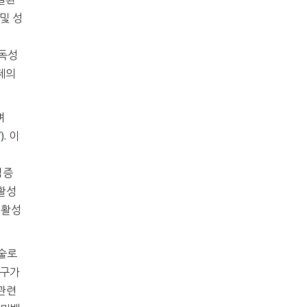
및 성
 독성
화제의
며
7
). 이
염증
 활성
 활성
기술로
연구가
 관련