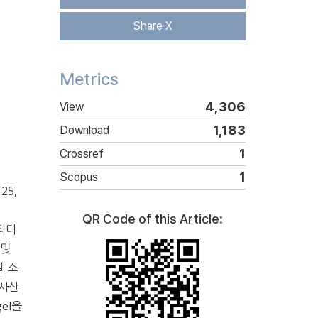
Share X
Metrics
4,306
View
1,183
Download
1
Crossref
1
Scopus
 25,
QR Code of this Article:
 라디
및
칼 소
조사산
el을