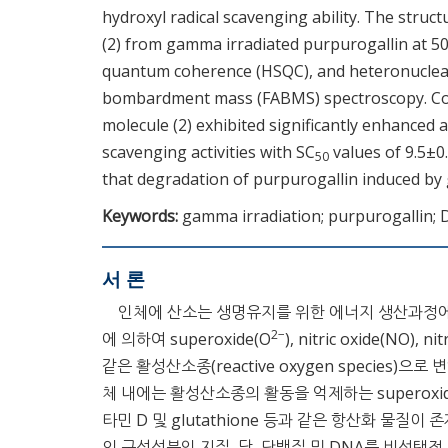
hydroxyl radical scavenging ability. The stru
(2) from gamma irradiated purpurogallin at 5
quantum coherence (HSQC), and heteronuclea
bombardment mass (FABMS) spectroscopy. Comp
molecule (2) exhibited significantly enhanced 
scavenging activities with SC
values of 9.5±0.
50
that degradation of purpurogallin induced by 
Keywords:
gamma irradiation; purpurogallin;
서 론
인체에 산소는 생명유지를 위한 에너지 생산과정에 중
2−
에 의하여 superoxide(O
), nitric oxide(NO), n
같은 활성산소종(reactive oxygen species)
체 내에는 활성산소종의 활동을 억제하는 superoxide di
타민 D 및 glutathione 등과 같은 항산화 물질이 
의 구성성분인 지질, 당, 단백질 및 DNA를 비선택적