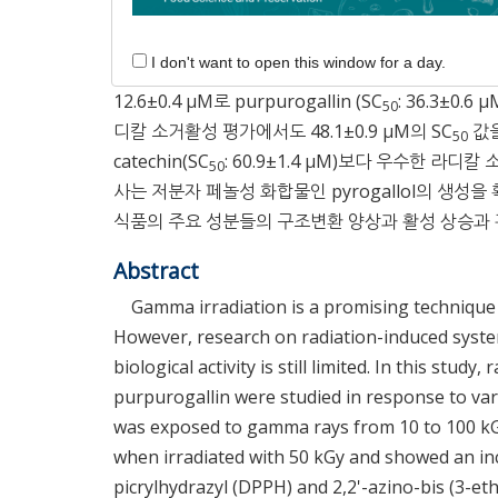
충진제로 활용한 칼럼크로마토그래피를 수행하여 저분자
기 분석을 통하여 pyrogallol(
2
)로 구조 동정하였다
I don't want to open this window for a day.
소거능의 SC
값이 9.5±0.3 μM로 매우 강한 라
50
12.6±0.4 μM로 purpurogallin (SC
: 36.3±0
50
디칼 소거활성 평가에서도 48.1±0.9 μM의 SC
값을
50
catechin(SC
: 60.9±1.4 μM)보다 우수한 라디
50
사는 저분자 페놀성 화합물인 pyrogallol의 생
식품의 주요 성분들의 구조변환 양상과 활성 상승과
Abstract
Gamma irradiation is a promising technique f
However, research on radiation-induced system
biological activity is still limited. In this stu
purpurogallin were studied in response to va
was exposed to gamma rays from 10 to 100 kG
when irradiated with 50 kGy and showed an incr
picrylhydrazyl (DPPH) and 2,2'-azino-bis (3-et