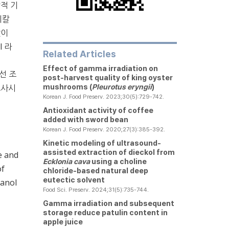
적 기
디칼
이
l 라
Related Articles
Effect of gamma irradiation on
마선 조
post-harvest quality of king oyster
조사시
mushrooms (
Pleurotus eryngii
)
Korean J. Food Preserv. 2023;30(5):729-742.
Antioxidant activity of coffee
added with sword bean
Korean J. Food Preserv. 2020;27(3):385-392.
Kinetic modeling of ultrasound-
assisted extraction of dieckol from
e and
Ecklonia cava
using a choline
of
chloride-based natural deep
eutectic solvent
hanol
Food Sci. Preserv. 2024;31(5):735-744.
Gamma irradiation and subsequent
storage reduce patulin content in
apple juice