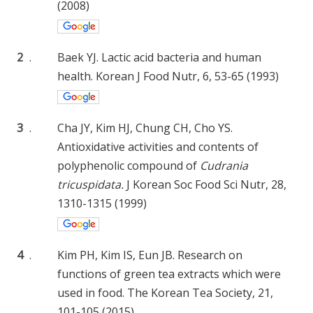
(2008)
2
.
Baek YJ. Lactic acid bacteria and human
health. Korean J Food Nutr, 6, 53-65 (1993)
3
.
Cha JY, Kim HJ, Chung CH, Cho YS.
Antioxidative activities and contents of
polyphenolic compound of
Cudrania
tricuspidata.
J Korean Soc Food Sci Nutr, 28,
1310-1315 (1999)
4
.
Kim PH, Kim IS, Eun JB. Research on
functions of green tea extracts which were
used in food. The Korean Tea Society, 21,
101-105 (2015)