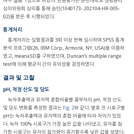
아주 싫음: 1점으로 하였다. 관능평가는 순천대학교 생명윤리
심의위원회 심의를 통해 승인(1040173- 202104-HR-005-
02)을 받은 후 시행되었다.
통계처리
통계처리는 실험결과를 3회 이상 반복 실시하여 SPSS 통계
분석 프로그램(26, IBM Corp., Armonk, NY, USA)을 이용하
였고, mean±SD를 구하였으며, Duncan’s multiple range
test에 의해 평균치 간의 유의성을 검정하였다.
결과 및 고찰
pH, 적정 산도 및 당도
녹차추출액과 유자액 혼합비율별 콤부차의 pH, 적정 산도
및 당도 변화를 측정한 결과는
Fig. 2
와 같다. 발효 전 시료구별
pH는 녹차추출액과 유자액의 혼합 비율에 따라 차이가 있었
다. 녹차 100% 시료구가 가장 높은 값을 나타냈고, 유자를 첨
가한 시료구는 유자의 첨가량이 증가할수록 낮은 값을 보였다.