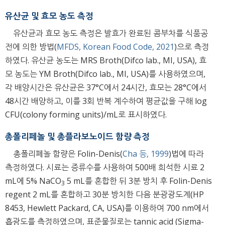
유산균 및 효모 농도 측정
유산균과 효모 농도 측정은 발효가 완료된 콤부차를 식품공
전에 의한 방법(
MFDS, Korean Food Code, 2021
)으로 측정
하였다. 유산균 농도는 MRS Broth(Difco lab., MI, USA), 효
모 농도는 YM Broth(Difco lab., MI, USA)를 사용하였으며,
각 배양시간은 유산균은 37°C에서 24시간, 효모는 28°C에서
48시간 배양하고, 이를 3회 반복 계수하여 평균값을 구해 log
CFU(colony forming units)/mL로 표시하였다.
총폴리페놀 및 총플라보노이드 함량 측정
총폴리페놀 함량은 Folin-Denis(
Cha 등, 1999
)법에 따라
측정하였다. 시료는 증류수를 사용하여 500배 희석한 시료 2
mL에 5% NaCO
5 mL를 혼합한 뒤 3분 방치 후 Folin-Denis
3
regent 2 mL를 혼합하고 30분 방치한 다음 분광광도계(HP
8453, Hewlett Packard, CA, USA)를 이용하여 700 nm에서
흡광도를 측정하였으며, 표준물질로는 tannic acid (Sigma-