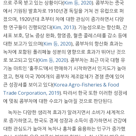
으로 주목 받고 있는 상황이다(
Kim 등, 2020
). 콤부차는 중국
에서 기원된 발효차로 1910년경 독일을 거쳐 전 유럽으로 퍼
졌으며, 1920년대 초부터 차에 대한 관심이 증가하면서 다양
한 연구들이 진행되었다(
Kim, 2013
). 기능성으로는 항산화, 간
세포 보호, 당뇨 증상 완화, 항염증, 혈중 콜레스테롤 감소 등에
대한 보고가 있으며(
Kim 등, 2020
), 콤부차의 항산화 효과는
녹차에 포함된 폴리페놀 성분의 영향으로 효과가 뛰어난 것으
로 보고되고 있다(
Kim 등, 2020
). 콤부차는 최근 미국 대형 유
기농 마트인 ‘홀푸드’에서 판매하기 시작하면서 인지도가 높아
졌고, 현재 미국 70여개의 콤부차 제조업체가 경쟁 중에 있어
큰 성장세를 보이고 있다(
Korea Agro-Fisheries & Food
Trade Corporation, 2019
). 따라서 한국 또한 이러한 성장세
에 맞춰 콤부차에 대한 수요가 높아질 것으로 판단된다.
녹차는 다양한 생리적 효과가 알려지면서 소비가 세계적으
로 증가하였고, 한국도 경제 성장과 소득이 증가하면서 건강에
대한 관심도가 높아져 녹차나 홍차를 음용하는 인구가 증가했