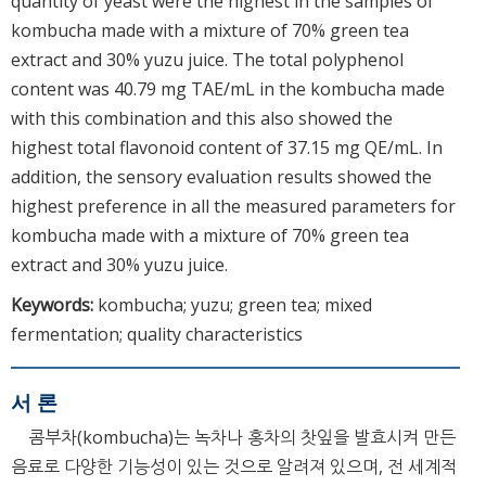
quantity of yeast were the highest in the samples of
kombucha made with a mixture of 70% green tea
extract and 30% yuzu juice. The total polyphenol
content was 40.79 mg TAE/mL in the kombucha made
with this combination and this also showed the
highest total flavonoid content of 37.15 mg QE/mL. In
addition, the sensory evaluation results showed the
highest preference in all the measured parameters for
kombucha made with a mixture of 70% green tea
extract and 30% yuzu juice.
Keywords:
kombucha; yuzu; green tea; mixed
fermentation; quality characteristics
서 론
콤부차(kombucha)는 녹차나 홍차의 찻잎을 발효시켜 만든
음료로 다양한 기능성이 있는 것으로 알려져 있으며, 전 세계적