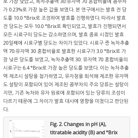
로 가장 낮았고, 녹차추출액 30:유자액 70 혼합비율에 콤부차
가 0.23%로 가장 높은 값을 보였다. 본 연구에서는 발효 전 당
도를 10.0 °Brix로 조정하여 발효를 진행하였다. 따라서 발효
전 당도는 모두 10.0 °Brix로 확인되었고, 발효가 진행되면서
모든 시료구의 당도는 감소하였으며, 발효 종료 시점인 발효
20일째에 시료구별 당도는 차이가 있었다. 시료구 중 녹차추출
액 70:유자액 30 혼합비율로 발효한 시료구가 3.0 °Brix로 가
장 낮은 당도를 보였고, 녹차추출액 30: 유자액 70 혼합비율의
시료구는 6.4 °Brix로 가장 높은 당도를 보였다. 이는 녹차추출
액 제조시 설탕을 첨가하였고, 유자청을 희석해 제조한 유자액
도 설탕이 포함되어 있어 제조된 콤부차의 주요 당류는 설탕이
지만, 기존 녹차와 유자 원료에 포함되어 있는 당류의 조성이
다르기 때문에 그 차이가 발효 대사에 영향을 미쳤다고 판단된
다.
Fig. 2.
Changes in pH (A),
titratable acidity (B) and °Brix