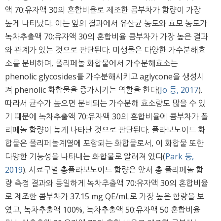
액 70:유자액 30의 혼합비율로 제조한 콤부차가 함량이 가장
높게 나타났다. 이는 앞의 결과에서 유산균 농도와 효모 농도가
녹차추출액 70:유자액 30의 혼합비율 콤부차가 가장 높은 결과
와 관계가 있는 것으로 판단된다. 미생물은 다양한 가수분해효
소를 분비하며, 폴리페놀 화합물에서 가수분해효소는
phenolic glycosides를 가수분해시키고 aglycone을 생성시
켜 phenolic 화합물을 증가시키는 역할을 한다(
Jo 등, 2017
).
따라서 균수가 높으면 분비되는 가수분해 효소량도 많을 수 있
기 때문에 녹차추출액 70:유자액 30의 혼합비율에 콤부차가 폴
리페놀 함량이 높게 나타난 것으로 판단된다. 플라보노이드 화
합물은 폴리페놀계열에 포함되는 화합물로서, 이 화합물 또한
다양한 기능성을 나타내는 화합물로 알려져 있다(
Park 등,
2019
). 시료구별 총플라보노이드 함량은 앞서 총 폴리페놀 함
량 측정 결과와 동일하게 녹차추출액 70:유자액 30의 혼합비율
로 제조한 콤부차가 37.15 mg QE/mL로 가장 높은 함량을 보
였고, 녹차추출액 100%, 녹차추출액 50:유자액 50 혼합비율