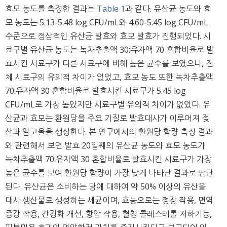
효모 농도를 측정한 결과는
Table 1
과 같다. 유산균 농도와 효
모 농도는 5.13-5.48 log CFU/mL와 4.60-5.45 log CFU/mL
수준으로 정상적인 유산균 발효와 효모 발효가 진행되었다. 시
료구별 유산균 농도는 녹차추출액 30:유자액 70 혼합비율로 발
효시킨 시료구가 다른 시료구에 비해 높은 균수를 보였으나, 전
체 시료구의 유의적 차이가 없었고, 효모 농도 또한 녹차추출액
70:유자액 30 혼합비율로 발효시킨 시료구가 5.45 log
CFU/mL로 가장 높았지만 시료구별 유의적 차이가 없었다. 유
산균과 효모는 환원당을 주요 기질로 발효대사가 이루어져 젖
산과 알코올을 생성한다. 본 연구에서의 환원당 함량 측정 결과
와 관련해서 보면 발효 20일째의 유산균 농도와 효모 농도가
녹차추출액 70:유자액 30 혼합비율로 발효시킨 시료구가 가장
높은 균수를 보여 환원당 함량이 가장 낮게 나타난 결과로 판단
된다. 유산균은 소비하는 당에 대하여 약 50% 이상의 유산을
대사 생산물로 생성하는 세균이며, 효능으로는 정장 작용, 면역
증강 작용, 간경화 개선, 항암 작용, 혈청 콜레스테롤 저하기능,