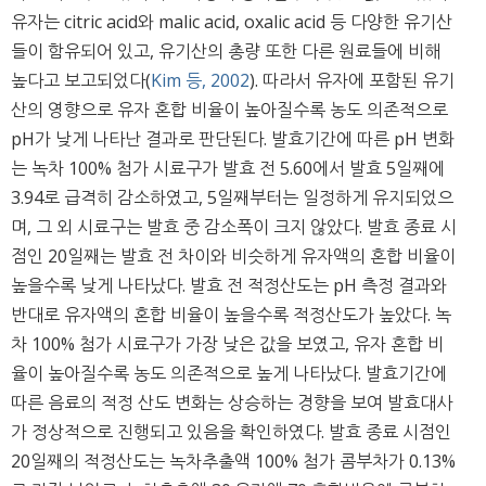
유자는 citric acid와 malic acid, oxalic acid 등 다양한 유기산
들이 함유되어 있고, 유기산의 총량 또한 다른 원료들에 비해
높다고 보고되었다(
Kim 등, 2002
). 따라서 유자에 포함된 유기
산의 영향으로 유자 혼합 비율이 높아질수록 농도 의존적으로
pH가 낮게 나타난 결과로 판단된다. 발효기간에 따른 pH 변화
는 녹차 100% 첨가 시료구가 발효 전 5.60에서 발효 5일째에
3.94로 급격히 감소하였고, 5일째부터는 일정하게 유지되었으
며, 그 외 시료구는 발효 중 감소폭이 크지 않았다. 발효 종료 시
점인 20일째는 발효 전 차이와 비슷하게 유자액의 혼합 비율이
높을수록 낮게 나타났다. 발효 전 적정산도는 pH 측정 결과와
반대로 유자액의 혼합 비율이 높을수록 적정산도가 높았다. 녹
차 100% 첨가 시료구가 가장 낮은 값을 보였고, 유자 혼합 비
율이 높아질수록 농도 의존적으로 높게 나타났다. 발효기간에
따른 음료의 적정 산도 변화는 상승하는 경향을 보여 발효대사
가 정상적으로 진행되고 있음을 확인하였다. 발효 종료 시점인
20일째의 적정산도는 녹차추출액 100% 첨가 콤부차가 0.13%