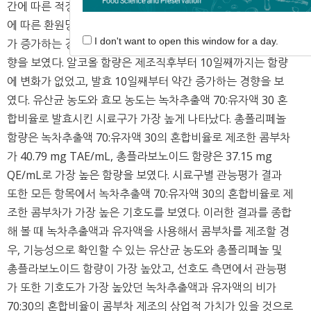
간에 따른 적정 산도 변화는 상승하는 경향을 보였다. 발효기간
에 따른 환원당 함량 변화는 발효 5일째까지 대부분의 시료구
I don't want to open this window for a day.
가 증가하는 경향을 보였다가, 발효 5일째 이후에 감소하는 경
향을 보였다. 알코올 함량은 제조직후부터 10일째까지는 함량
에 변화가 없었고, 발효 10일째부터 약간 증가하는 경향을 보
였다. 유산균 농도와 효모 농도는 녹차추출액 70:유자액 30 혼
합비율로 발효시킨 시료구가 가장 높게 나타났다. 총폴리페놀
함량은 녹차추출액 70:유자액 30의 혼합비율로 제조한 콤부차
가 40.79 mg TAE/mL, 총플라보노이드 함량은 37.15 mg
QE/mL로 가장 높은 함량을 보였다. 시료구별 관능평가 결과
또한 모든 항목에서 녹차추출액 70:유자액 30의 혼합비율로 제
조한 콤부차가 가장 높은 기호도를 보였다. 이러한 결과를 종합
해 볼 때 녹차추출액과 유자액을 사용해서 콤부차를 제조할 경
우, 기능성으로 확인할 수 있는 유산균 농도와 총폴리페놀 및
총플라보노이드 함량이 가장 높았고, 선호도 측면에서 관능평
가 또한 기호도가 가장 높았던 녹차추출액과 유자액의 비가
70:30의 혼합비율이 콤부차 제조의 상업적 가치가 있을 것으로