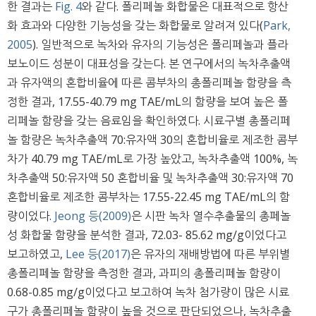
한 결과는
Fig. 4
와 같다. 폴리페놀 화합물은 대표적으로 항산
화 효과와 다양한 기능성을 갖는 화합물로 알려져 있다(
Park,
2005
). 일반적으로 녹차와 유자의 기능성은 폴리페놀과 플라
보노이드 성분이 대표성을 갖는다. 본 연구에서의 녹차추출액
과 유자액의 혼합비율에 따른 콤부차의 총폴리페놀 함량을 측
정한 결과, 17.55-40.79 mg TAE/mL의 함량을 보여 높은 폴
리페놀 함량을 갖는 음료임을 확인하였다. 시료구별 총폴리페
놀 함량은 녹차추출액 70:유자액 30의 혼합비율로 제조한 콤부
차가 40.79 mg TAE/mL로 가장 높았고, 녹차추출액 100%, 녹
차추출액 50:유자액 50 혼합비율 및 녹차추출액 30:유자액 70
혼합비율로 제조한 콤부차는 17.55-22.45 mg TAE/mL의 함
량이었다.
Jeong 등(2009)
은 시판 녹차 열수추출물의 총페놀
성 화합물 함량을 분석한 결과, 72.03- 85.62 mg/g이었다고
보고하였고,
Lee 등(2017)
은 유자의 재배방법에 따른 부위별
총폴리페놀 함량을 측정한 결과, 과피의 총폴리페놀 함량이
0.68-0.85 mg/g이었다고 보고하여 녹차 첨가량이 많은 시료
구가 총폴리페놀 함량이 높을 것으로 판단되었으나, 녹차추출