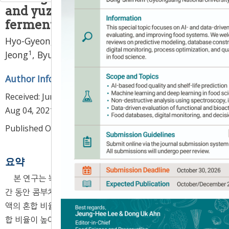
and yuzu juice during
fermentation
1
1
Hyo-Gyeong Woo
,
Chae-Mi Lee
,
Jae-Hee
1
1
1
,
3
,
*
Jeong
,
Byung-Kuk Choi
,
Chang-Ki Huh
Author Information & Copyright
▼
Received:
Jun 04, 2021
; Revised:
Aug 02, 2021
; Accepted:
Aug 04, 2021
Published Online: Aug 30, 2021
요약
본 연구는 녹차추출액과 유자액의 혼합비율에 따른 발효기
간 동안 콤부차의 품질 특성을 비교하였다. pH 측정 결과, 유자
액의 혼합 비율이 높을수록 낮게 나타났다. 적정산도는 유자 혼
합 비율이 높아질수록 농도 의존적으로 높게 나타났고, 발효기