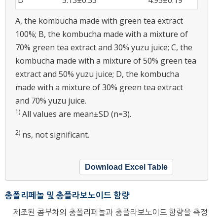
A, the kombucha made with green tea extract
100%; B, the kombucha made with a mixture of
70% green tea extract and 30% yuzu juice; C, the
kombucha made with a mixture of 50% green tea
extract and 50% yuzu juice; D, the kombucha
made with a mixture of 30% green tea extract
and 70% yuzu juice.
1)
All values are mean±SD (n=3).
2)
ns, not significant.
Download Excel Table
총폴리페놀 및 총플라보노이드 함량
제조된 콤부차의 총폴리페놀과 총플라보노이드 함량을 측정