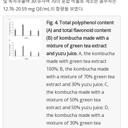
및 녹차추출액 30:유자액 70의 혼합 비율로 제조한 콤부차는
12.76-20.59 mg QE/mL의 함량을 보였다.
Fig. 4.
Total polyphenol content
(A) and total flavonoid content
(B) of kombucha made with a
mixture of green tea extract
and yuzu juice.
A, the kombucha
made with green tea extract
100%; B, the kombucha made
with a mixture of 70% green tea
extract and 30% yuzu juice; C,
the kombucha made with a
mixture of 50% green tea
extract and 50% yuzu juice; D,
the kombucha made with a
mixture of 30% green tea