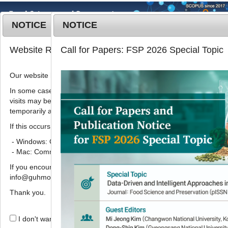
NOTICE
NOTICE
MENU
T
Website Renewal Notice
Call for Papers: FSP 2026 Special Topic
o
g
Our website has recently been renewed.
Korean J. Food Preserv.
2021
;
g
28
(
5
):
646
-
653
l
In some cases, images, CSS files, or other settings saved in your b
pISSN: 1738-7248, eISSN: 2287-7428
visits may be reused instead of downloading the latest files. As a r
e
DOI:
https://doi.org/10.11002/kjfp.2021.28.5.646
temporarily appear incorrectly or may not display properly.
n
Article
a
If this occurs, please perform a hard refresh.
v
- Windows: Ctrl + F5
녹차추출액과 유자액 혼합비율별 콤부
i
- Mac: Command + Shift + R
차의 품질 특성
g
If you encounter any errors or difficulties while using the website, p
a
1
1
1
1
1
,
3
,
*
우효경
,
이채미
,
정재희
,
최병국
,
허창기
info@guhmok.com.
t
i
Thank you.
Quality characteristics of
o
kombucha made with different
n
I don't want to open this window for a day.
mixing ratios of green tea extract