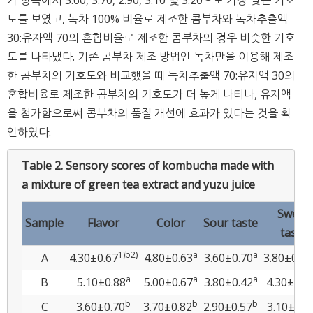
도를 보였고, 녹차 100% 비율로 제조한 콤부차와 녹차추출액
30:유자액 70의 혼합비율로 제조한 콤부차의 경우 비슷한 기호
도를 나타냈다. 기존 콤부차 제조 방법인 녹차만을 이용해 제조
한 콤부차의 기호도와 비교했을 때 녹차추출액 70:유자액 30의
혼합비율로 제조한 콤부차의 기호도가 더 높게 나타나, 유자액
을 첨가함으로써 콤부차의 품질 개선에 효과가 있다는 것을 확
인하였다.
Table 2.
Sensory scores of kombucha made with
a mixture of green tea extract and yuzu juice
Sweet
Sample
Flavor
Color
Sour taste
taste
1)b
2)
a
a
A
4.30±0.67
4.80±0.63
3.60±0.70
3.80±0.79
a
a
a
B
5.10±0.88
5.00±0.67
3.80±0.42
4.30±0.4
b
b
b
C
3.60±0.70
3.70±0.82
2.90±0.57
3.10±0.5