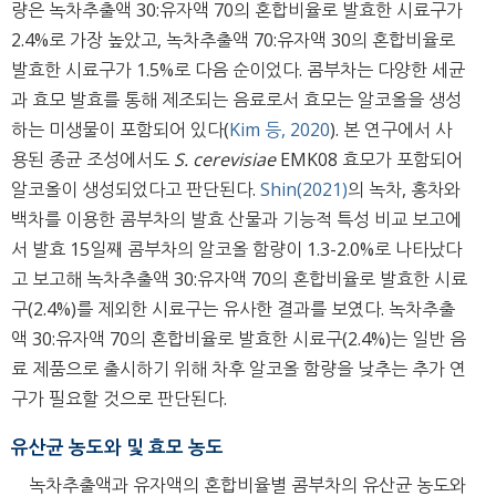
량은 녹차추출액 30:유자액 70의 혼합비율로 발효한 시료구가
2.4%로 가장 높았고, 녹차추출액 70:유자액 30의 혼합비율로
발효한 시료구가 1.5%로 다음 순이었다. 콤부차는 다양한 세균
과 효모 발효를 통해 제조되는 음료로서 효모는 알코올을 생성
하는 미생물이 포함되어 있다(
Kim 등, 2020
). 본 연구에서 사
용된 종균 조성에서도
S. cerevisiae
EMK08 효모가 포함되어
알코올이 생성되었다고 판단된다.
Shin(2021)
의 녹차, 홍차와
백차를 이용한 콤부차의 발효 산물과 기능적 특성 비교 보고에
서 발효 15일째 콤부차의 알코올 함량이 1.3-2.0%로 나타났다
고 보고해 녹차추출액 30:유자액 70의 혼합비율로 발효한 시료
구(2.4%)를 제외한 시료구는 유사한 결과를 보였다. 녹차추출
액 30:유자액 70의 혼합비율로 발효한 시료구(2.4%)는 일반 음
료 제품으로 출시하기 위해 차후 알코올 함량을 낮추는 추가 연
구가 필요할 것으로 판단된다.
유산균 농도와 및 효모 농도
녹차추출액과 유자액의 혼합비율별 콤부차의 유산균 농도와