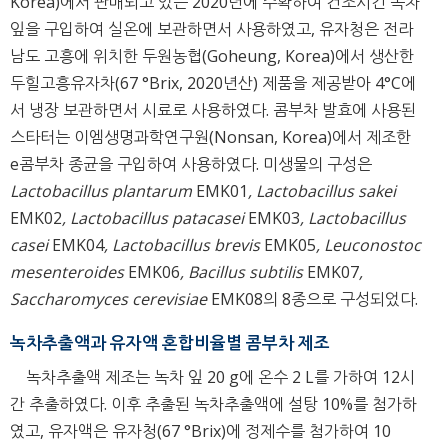
Korea)에서 판매되고 있는 2020년에 수확하여 건조시킨 녹차
잎을 구입하여 실온에 보관하면서 사용하였고, 유자청은 전라
남도 고흥에 위치한 두원농협(Goheung, Korea)에서 생산한
두힐고흥유자차(67 °Brix, 2020년산) 제품을 제공받아 4°C에
서 냉장 보관하면서 시료로 사용하였다. 콤부차 발효에 사용된
스타터는 이엠생명과학연구원(Nonsan, Korea)에서 제조한
e콤부차 종균을 구입하여 사용하였다. 미생물의 구성은
Lactobacillus plantarum
EMK01
, Lactobacillus sakei
EMK02
, Lactobacillus patacasei
EMK03
, Lactobacillus
casei
EMK04
, Lactobacillus brevis
EMK05
, Leuconostoc
mesenteroides
EMK06
, Bacillus subtilis
EMK07
,
Saccharomyces cerevisiae
EMK08의 8종으로 구성되었다.
녹차추출액과 유자액 혼합비율별 콤부차 제조
녹차추출액 제조는 녹차 잎 20 g에 온수 2 L를 가하여 12시
간 추출하였다. 이후 추출된 녹차추출액에 설탕 10%를 첨가하
였고, 유자액은 유자청(67 °Brix)에 정제수를 첨가하여 10