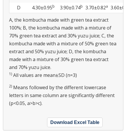
b
b
a
D
4.30±0.95
3.90±0.74
3.70±0.82
3.60±0.70
A, the kombucha made with green tea extract
100%; B, the kombucha made with a mixture of
70% green tea extract and 30% yuzu juice; C, the
kombucha made with a mixture of 50% green tea
extract and 50% yuzu juice; D, the kombucha
made with a mixture of 30% green tea extract
and 70% yuzu juice.
1)
All values are mean±SD (n=3)
2)
Means followed by the different lowercase
letters in same column are significantly different
(p<0.05, a>b>c).
Download Excel Table