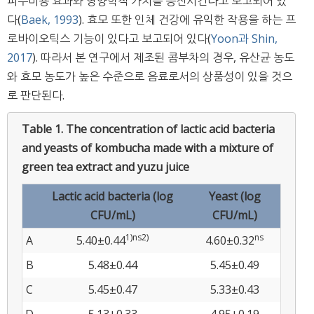
피부미용 효과와 영양학적 가치를 증진시킨다고 보고되어 있
다(
Baek, 1993
). 효모 또한 인체 건강에 유익한 작용을 하는 프
로바이오틱스 기능이 있다고 보고되어 있다(
Yoon과 Shin,
2017
). 따라서 본 연구에서 제조된 콤부차의 경우, 유산균 농도
와 효모 농도가 높은 수준으로 음료로서의 상품성이 있을 것으
로 판단된다.
Table 1.
The concentration of lactic acid bacteria
and yeasts of kombucha made with a mixture of
green tea extract and yuzu juice
Lactic acid bacteria (log
Yeast (log
CFU/mL)
CFU/mL)
1)
ns2)
ns
A
5.40±0.44
4.60±0.32
B
5.48±0.44
5.45±0.49
C
5.45±0.47
5.33±0.43
D
5.13±0.33
4.95±0.19