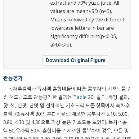
extract and 70% yuzu juice.
All
values are mean±SD (n=3).
Means followed by the different
lowercase letters in bar are
significantly different(p<0.05,
a>b>c>d).
Download Original Figure
관능평가
녹차추출액과 유자액 혼합비율에 따른 콤부차의 기호도를 7
점 척도법으로 관능평가한 결과는
Table 2
와 같다. 측정 결과,
향, 색, 신맛, 단맛 및 전체적인 기호도의 모든 항목에서 녹차추
출액 70:유자액 30의 혼합비율로 제조한 콤부차가 5.10, 5.00,
3.80, 4.30 및 4.30으로 가장 높은 기호도를 보였다. 녹차추출
액 50:유자액 50의 혼합비율로 제조한 콤부차의 경우, 모든 평
가 항목에서 3.60, 3.70, 2.90, 3.10 및 3.20으로 가장 낮은 기호