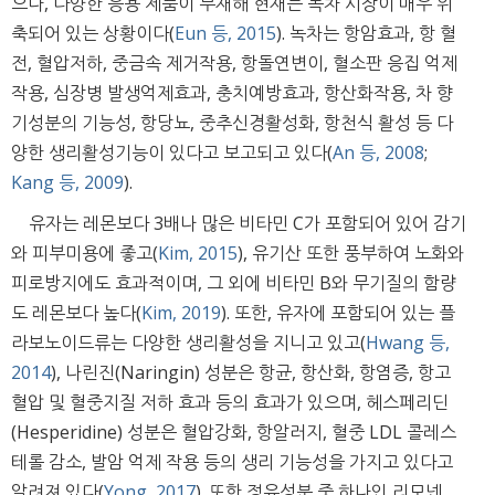
으나, 다양한 응용 제품이 부재해 현재는 녹차 시장이 매우 위
축되어 있는 상황이다(
Eun 등, 2015
). 녹차는 항암효과, 항 혈
전, 혈압저하, 중금속 제거작용, 항돌연변이, 혈소판 응집 억제
작용, 심장병 발생억제효과, 충치예방효과, 항산화작용, 차 향
기성분의 기능성, 항당뇨, 중추신경활성화, 항천식 활성 등 다
양한 생리활성기능이 있다고 보고되고 있다(
An 등, 2008
;
Kang 등, 2009
).
유자는 레몬보다 3배나 많은 비타민 C가 포함되어 있어 감기
와 피부미용에 좋고(
Kim, 2015
), 유기산 또한 풍부하여 노화와
피로방지에도 효과적이며, 그 외에 비타민 B와 무기질의 함량
도 레몬보다 높다(
Kim, 2019
). 또한, 유자에 포함되어 있는 플
라보노이드류는 다양한 생리활성을 지니고 있고(
Hwang 등,
2014
), 나린진(Naringin) 성분은 항균, 항산화, 항염증, 항고
혈압 및 혈중지질 저하 효과 등의 효과가 있으며, 헤스페리딘
(Hesperidine) 성분은 혈압강화, 항알러지, 혈중 LDL 콜레스
테롤 감소, 발암 억제 작용 등의 생리 기능성을 가지고 있다고
알려져 있다(
Yong, 2017
). 또한 정유성분 중 하나인 리모넨