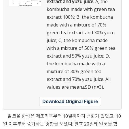
extract and yuzu juice.
A, the
kombucha made with green tea
extract 100%; B, the kombucha
made with a mixture of 70%
green tea extract and 30% yuzu
juice; C, the kombucha made
with a mixture of 50% green tea
extract and 50% yuzu juice; D,
the kombucha made with a
mixture of 30% green tea
extract and 70% yuzu juice.
All
values are mean±SD (n=3).
Download Original Figure
알코올 함량은 제조직후부터 10일째까지 변화가 없었고, 10
일 이후부터 증가하는 경향을 보였다. 발효 20일째 알코올 함