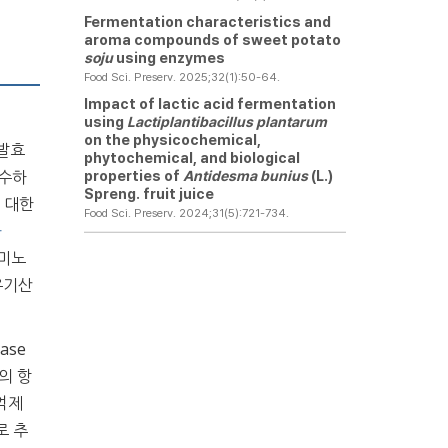
Fermentation characteristics and
aroma compounds of sweet potato
soju
using enzymes
Food Sci. Preserv. 2025;32(1):50-64.
Impact of lactic acid fermentation
using
Lactiplantibacillus plantarum
on the physicochemical,
 발효
phytochemical, and biological
우수하
properties of
Antidesma bunius
(L.)
Spreng. fruit juice
에 대한
Food Sci. Preserv. 2024;31(5):721-734.
과
아미노
한 유기산
nase
초의 항
억제
로 추