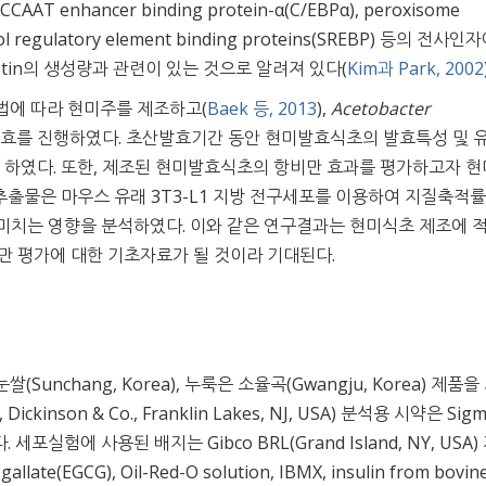
 enhancer binding protein-α(C/EBPα), peroxisome
sterol regulatory element binding proteins(SREBP) 등의 전사인
tin의 생성량과 관련이 있는 것으로 알려져 있다(
Kim과 Park, 2002
법에 따라 현미주를 제조하고(
Baek 등, 2013
),
Acetobacter
산발효를 진행하였다. 초산발효기간 동안 현미발효식초의 발효특성 및 
하였다. 또한, 제조된 현미발효식초의 항비만 효과를 평가하고자 
출물은 마우스 유래 3T3-L1 지방 전구세포를 이용하여 지질축적률,
에 미치는 영향을 분석하였다. 이와 같은 연구결과는 현미식초 제조에 
 평가에 대한 기초자료가 될 것이라 기대된다.
nchang, Korea), 누룩은 소율곡(Gwangju, Korea) 제품을
nson & Co., Franklin Lakes, NJ, USA) 분석용 시약은 Sigm
하였다. 세포실험에 사용된 배지는 Gibco BRL(Grand Island, NY, USA
gallate(EGCG), Oil-Red-O solution, IBMX, insulin from bovin