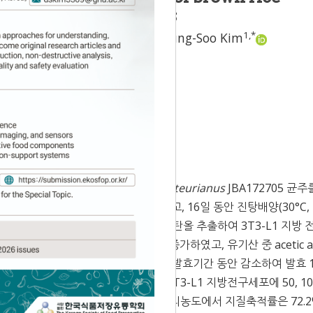
iation in 3T3-L1 cells
2
1
1
,
*
Jeong
,
Geun-Seoup Song
,
Young-Soo Kim
Accepted:
Mar 23, 2021
미주를 제조하였고,
Acetobacter pasteurianus
JBA172705 균주
로 조정하여 종초를 10% 첨가하였고, 16일 동안 진탕배양(30°C, 
한 초산발효 16일차 시료를 70% 에탄올 추출하여 3T3-L1 지방 
효 16일 후 총산도가 6.43%로 증가하였고, 유기산 중 acetic a
다. 총페놀성 함량과 유리아미노산 함량은 초산발효기간 동안 감소하여 발효 
/v)였다. 현미식초 발효 16일차 추출물을 3T3-L1 지방전구세포에 50, 10
지질축적률이 감소하여 100 μg/mL 처리농도에서 지질축적률은 72.