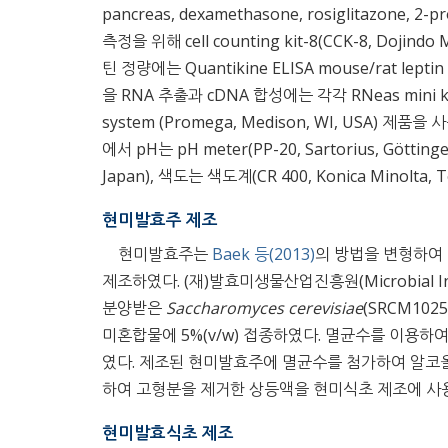
pancreas, dexamethasone, rosiglitazone,
측정을 위해 cell counting kit-8(CCK-8, Dojindo 
틴 정량에는 Quantikine ELISA mouse/rat leptin 
을 RNA 추출과 cDNA 합성에는 각각 RNeas mini kit(Q
system (Promega, Medison, WI, USA) 
에서 pH는 pH meter(PP-20, Sartorius, Götti
Japan), 색도는 색도계(CR 400, Konica Minolta
현미발효주 제조
현미발효주는
Baek 등(2013)
의 방법을 변형하여 
제조하였다. (재)발효미생물산업진흥원(Microbial Institut
분양받은
Saccharomyces cerevisiae
(SRCM102
미혼합물에 5%(v/w) 접종하였다. 멸균수를 이용하여 
였다. 제조된 현미발효주에 멸균수를 첨가하여 알코올 
하여 고형분을 제거한 상등액을 현미식초 제조에 사
현미발효식초 제조