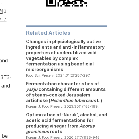
과
 현미
으로
Related Articles
Changes in physiologically active
ingredients and anti-inflammatory
properties of underutilized wild
vegetables by complex
 and
fermentation using beneficial
microorganisms
Food Sci. Preserv. 2024;31(2):287-297.
 3T3-
Fermentation characteristics of
, and
yakju
containing different amounts
of steam-cooked Jerusalem
artichoke (
Helianthus tuberosus
L.)
Korean J. Food Preserv. 2023;30(1):155-169.
V
Optimization of ‘Nuruk’, alcohol, and
acetic acid fermentations for
producing vinegar from
Acorus
gramineus
roots
o be
Korean J. Food Preserv. 2020;27(7):936-945.