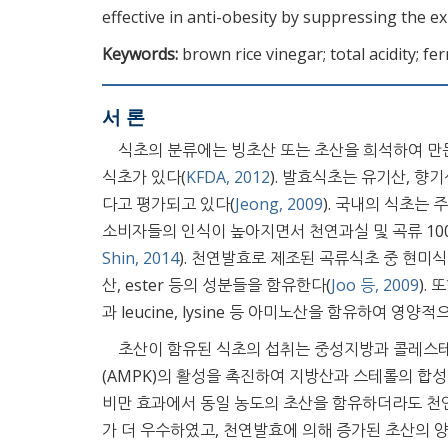
effective in anti-obesity by suppressing the ex
Keywords:
brown rice vinegar; total acidity; fe
서 론
식초의 분류에는 빙초산 또는 초산을 희석하여 만든
식초가 있다(
KFDA, 2012
). 발효식초는 유기산, 향
다고 평가되고 있다(
Jeong, 2009
). 국내의 식초는
소비자들의 인식이 높아지면서 천연과실 및 곡류 10
Shin, 2014
). 천연발효로 제조된 곡류식초 중 현미
산, ester 등의 성분들을 함유한다(
Joo 등, 2009
). 
과 leucine, lysine 등 아미노산을 함유하여 영양
초산이 함유된 식초의 섭취는 중성지방과 콜레스
(AMPK)의 활성을 촉진하여 지방산과 스테롤의 합
비만 효과에서 동일 농도의 초산을 함유하더라도 천
가 더 우수하였고, 천연발효에 의해 증가된 초산의 