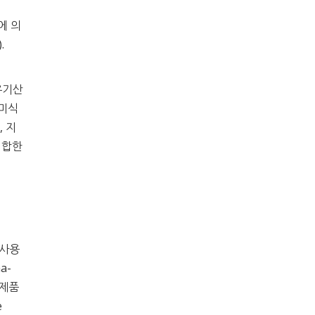
자에 의
).
유기산
현미식
 지
적합한
 사용
a-
) 제품
e