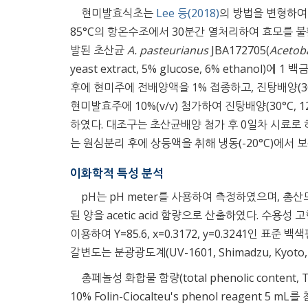
현미발효식초는
Lee 등(2018)
의 방법을 변형하여
85°C의 항온수조에서 30분간 열처리하여 효모를 
발된 초산균
A. pasteurianus
JBA172705(
Acetob
yeast extract, 5% glucose, 6% ethanol)에
후에 현미주에 전배양액을 1% 접종하고, 진탕배양(30°C,
현미발효주에 10%(v/v) 첨가하여 진탕배양(30°C,
하였다. 대조구는 초산균배양 첨가 후 0일차 시료로 
는 원심분리 후에 상등액을 취해 냉동(-20°C)에서
이화학적 특성 분석
pH는 pH meter를 사용하여 측정하였으며, 총산도
된 양을 acetic acid 함량으로 산출하였다. 수
이용하여 Y=85.6, x=0.3172, y=0.3241인 표준 백
갈변도는 분광광도계(UV-1601, Shimadzu, Kyo
총페놀성 화합물 함량(total phenolic content
10% Folin-Ciocalteu's phenol reagent 5