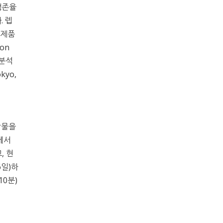
포생존율
다. 렙
) 제품
ion
 분석
kyo,
합물을
)에서
, 현
6일)하
 10분)