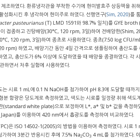
 제조하였다. 환류냉각관을 부착한 수기에 현미발효주 상등액을 취
불활성화시킨 후 냉각하여 현미주로 하였다. 선행연구(
Sim, 2020
)를 
acter pasteurianus
(T) LMD 1591와 98.7% 일치)를 GYE broth 
 1 백금이 접종하고 진탕배양(30°C, 120 rpm, 3일)하여 전배양한(Shim, 2
 120 rpm, 3일)하여 종초로 사용하였다. 종초(7.50 log CFU/m
 120 rpm) 하였고, 배양기간 동안 4일 간격으로 샘플링하여 총산도를
하였고, 총산도가 6% 이상에 도달하였을 때 배양을 종결하였다. 각 
 보관하면서 차후 실험에 사용하였다.
는 시료 1 mL에 0.1 N NaOH를 첨가하여 pH 8.3에 도달할 때까
용성 고형분 함량은 당도계로 측정하였고, 색도는 시료를 일정량 취해 색도
색판(standard white plate)으로 보정하여 L*, a* 및 b* 값을 측정하
to, Japan)를 이용하여 420 nm에서 흡광도를 측정하여 비교하였다.
, TPC)은 ISO 14502-1(2005)의 방법을 이용하여 측정하였다. 시료 1
 mL를 첨가하여 3분간 반응시킨 후에 7.5% Na
CO
4 mL를 첨가하였다. 
2
3