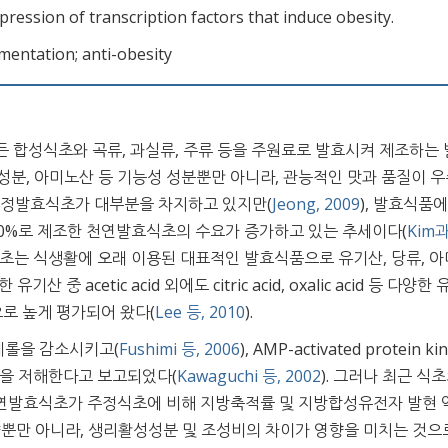
pression of transcription factors that induce obesity.
rmentation; anti-obesity
 합성식초와 곡류, 과실류, 주류 등을 주원료로 발효시켜 제조하는
기성분, 아미노산 등 기능성 성분뿐만 아니라, 관능적인 맛과 품질이 
 주정발효식초가 대부분을 차지하고 있지만(
Jeong, 2009
), 발효식품
0%로 제조한 천연발효식초의 수요가 증가하고 있는 추세이다(
Kim
식초는 식생활에 오래 이용된 대표적인 발효식품으로 유기산, 당류, 
또한 유기산 중 acetic acid 외에도 citric acid, oxalic acid 등 다양
적으로 높게 평가되어 왔다(
Lee 등, 2010
).
테롤을 감소시키고(
Fushimi 등, 2006
), AMP-activated protein ki
성을 저해한다고 보고되었다(
Kawaguchi 등, 2002
). 그러나 최근 식
연발효식초가 주정식초에 비해 지방축적률 및 지방합성유전자 발현 
양뿐만 아니라, 생리활성성분 및 조성비의 차이가 영향을 미치는 것으