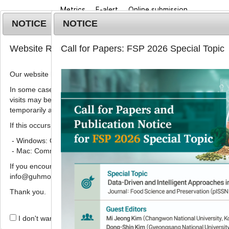
Metrics
E-alert
Online submission
NOTICE
NOTICE
Website Renewal Notice
Call for Papers: FSP 2026 Special Topic
Our website has recently been renewed.
In some cases, images, CSS files, or other settings saved in your b
visits may be reused instead of downloading the latest files. As a r
Home
Journa
temporarily appear incorrectly or may not display properly.
If this occurs, please perform a hard refresh.
Korean J. Food Preserv.
2021
;
28
(
3
):
416
-
425
pISSN: 1738-7248, eISSN: 2287-7428
- Windows: Ctrl + F5
DOI:
https://doi.org/10.11002/kjfp.2021.28.3.41
- Mac: Command + Shift + R
Article
If you encounter any errors or difficulties while using the website, p
info@guhmok.com.
현미발효식초의 발효특성 및 3T3
Thank you.
1
1
2
1
심은아
,
오현화
,
정도연
,
송근섭
,
김영수
I don't want to open this window for a day.
Fermentation characteristics 