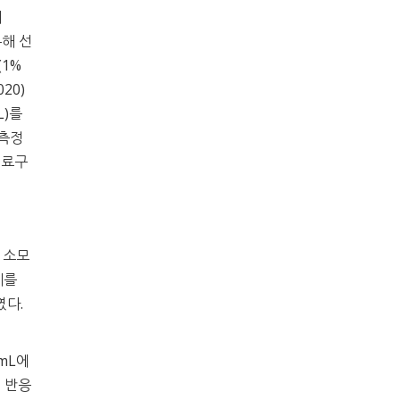
해
통해 선
(1%
020)
L)를
 측정
시료구
지 소모
계를
였다.
 mL에
이 반응