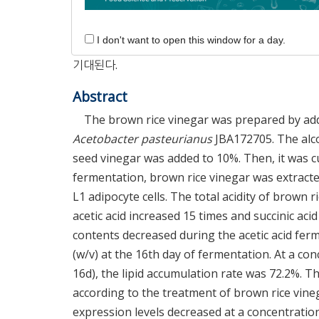
다. 렙틴 농도는 비처리구에 비해 50% 이상 감소하
SREBP-1c 발현량은 BRV 16d(100 μg/mL) 
I don't want to open this window for a day.
식초 추출물인 BRV 16d의 항비만 효과는 지질축
기대된다.
Abstract
The brown rice vinegar was prepared by add
Acetobacter pasteurianus
JBA172705. The alco
seed vinegar was added to 10%. Then, it was cu
fermentation, brown rice vinegar was extracte
L1 adipocyte cells. The total acidity of brown 
acetic acid increased 15 times and succinic aci
contents decreased during the acetic acid fe
(w/v) at the 16th day of fermentation. At a co
16d), the lipid accumulation rate was 72.2%. 
according to the treatment of brown rice vine
expression levels decreased at a concentration