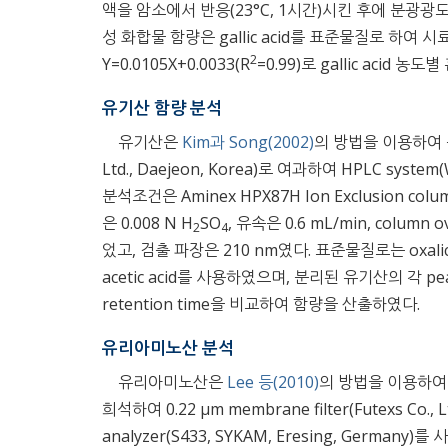
액을 암소에서 반응(23°C, 1시간)시킨 후에 분광광도
성 화합물 함량은 gallic acid를 표준물질로 하여 시
2
Y=0.0105X+0.0033(R
=0.99)로 gallic aci
유기산 함량 분석
유기산은
Kim과 Song(2002)
의 방법을 이용하여 측정
Ltd., Daejeon, Korea)로 여과하여 HPLC system
분석조건은 Aminex HPX87H Ion Exclusion column 
은 0.008 N H
SO
, 유속은 0.6 mL/min, column 
2
4
었고, 검출 파장은 210 nm였다. 표준물질로는 oxalic acid, citr
acetic acid를 사용하였으며, 분리된 유기산의 각 
retention time을 비교하여 함량을 산출하였다.
유리아미노산 분석
유리아미노산은
Lee 등(2010)
의 방법을 이용하여 측정하
희석하여 0.22 μm membrane filter(Futexs C
analyzer(S433, SYKAM, Eresing, Germany)