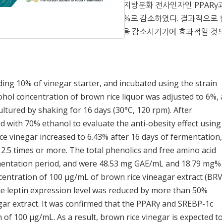
였지만 농도 의존적인 유의차는 없었다. 지방분화 전사인자인 PPARγ
처리 시 비처리구에 비해 각각 81.35%와 74.5%로 감소하였다. 결과적으로
적을 억제하고 지방분화 전사인자의 발현을 감소시키기에 효과적일 것
ing 10% of vinegar starter, and incubated using the strain
hol concentration of brown rice liquor was adjusted to 6%,
ltured by shaking for 16 days (30°C, 120 rpm). After
d with 70% ethanol to evaluate the anti-obesity effect using
rice vinegar increased to 6.43% after 16 days of fermentation
d 2.5 times or more. The total phenolics and free amino acid
rmentation period, and were 48.53 mg GAE/mL and 18.79 mg%
ncentration of 100 μg/mL of brown rice vineagar extract (BR
The leptin expression level was reduced by more than 50%
gar extract. It was confirmed that the PPARγ and SREBP-1c
 of 100 μg/mL. As a result, brown rice vinegar is expected t