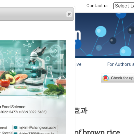
Contact us
rowser from previous
esult, some pages may
l Info
Article Archive
For Authors 
6
lease contact us at
-L1 지방세포 분화억제 효과
1
,
*
and inhibitory effect of brown rice