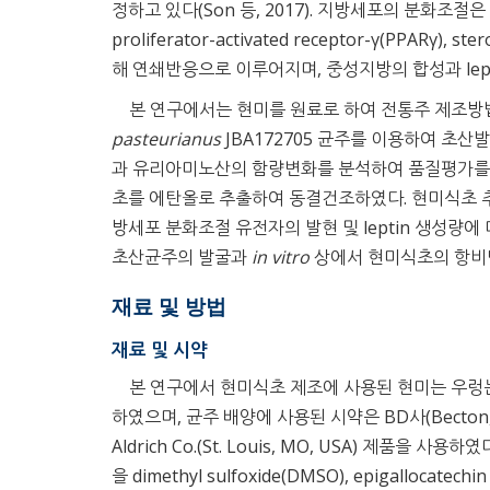
정하고 있다(Son 등, 2017). 지방세포의 분화조절은 CCAAT
proliferator-activated receptor-γ(PPARγ), 
해 연쇄반응으로 이루어지며, 중성지방의 합성과 lep
본 연구에서는 현미를 원료로 하여 전통주 제조방
pasteurianus
JBA172705 균주를 이용하여 초
과 유리아미노산의 함량변화를 분석하여 품질평가를 
초를 에탄올로 추출하여 동결건조하였다. 현미식초 추
방세포 분화조절 유전자의 발현 및 leptin 생성량
초산균주의 발굴과
in vitro
상에서 현미식초의 항비만
재료 및 방법
재료 및 시약
본 연구에서 현미식초 제조에 사용된 현미는 우렁눈쌀(Su
하였으며, 균주 배양에 사용된 시약은 BD사(Becton, Dicki
Aldrich Co.(St. Louis, MO, USA) 제품을 사용
을 dimethyl sulfoxide(DMSO), epigallocatechin 