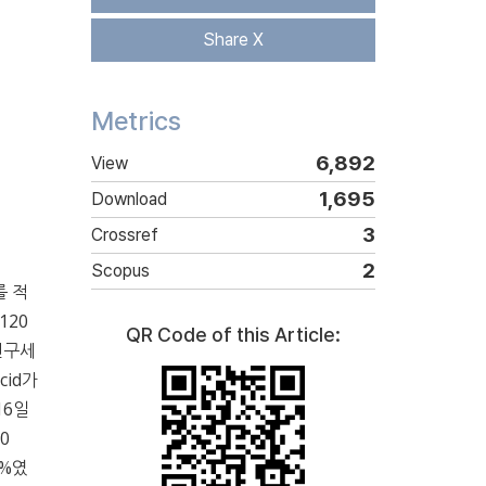
Share X
Metrics
6,892
View
1,695
Download
3
Crossref
2
Scopus
를 적
120
QR Code of this Article:
전구세
cid가
16일
0
2%였