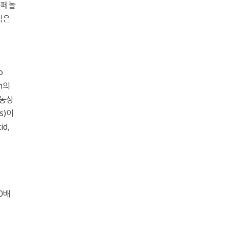
총페놀
식은
o
em의
 이동상
rs)이
id,
10배