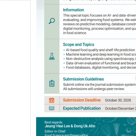
vinegar on adipocyte different
1
1
Eun Ah Sim
,
Hyeon Hwa Oh
,
Do Youn 
Author Information & Copyright
▼
Received:
Jan 15, 2021
; Revised:
Mar 22, 2021
; 
Published Online: Jun 30, 2021
요약
현미를 주원료로 하여 누룩과 효모를 이용하여 현
용하여 종초를 제조하였다. 현미주의 알코올 농도는 6%
rpm)하여 발효기간에 따른 발효특성을 분석하였다. 또
포를 이용한 항비만 효과를 평가하였다. 현미발효식초는 발
15배, succinic acid가 2.5배 이상 증가하였
차에 각각 48.53 mg GAE/mL와 18.79 mg%(w
μg/mL의 농도로 처리하였을 때, 농도 의존적으로 