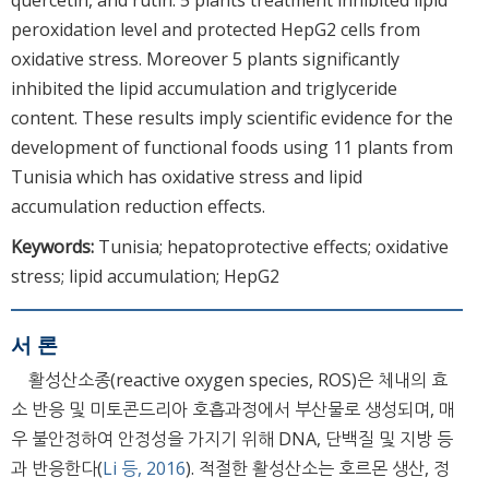
peroxidation level and protected HepG2 cells from
oxidative stress. Moreover 5 plants significantly
inhibited the lipid accumulation and triglyceride
content. These results imply scientific evidence for the
development of functional foods using 11 plants from
Tunisia which has oxidative stress and lipid
accumulation reduction effects.
Keywords:
Tunisia; hepatoprotective effects; oxidative
stress; lipid accumulation; HepG2
서 론
활성산소종(reactive oxygen species, ROS)은 체내의 효
소 반응 및 미토콘드리아 호흡과정에서 부산물로 생성되며, 매
우 불안정하여 안정성을 가지기 위해 DNA, 단백질 및 지방 등
과 반응한다(
Li 등, 2016
). 적절한 활성산소는 호르몬 생산, 정