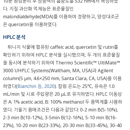
10분 원심분리 후 상등액의 흡광도를 532 nm에서 측정하였
다. 지질 과산화 억제능은 표준물질인
malondialdehyde(MDA)를 이용하여 정량하고, 양성대조군
은 quercetin을 이용하였다.
HPLC 분석
튀니지 식물에 함유된 caffeic acid, quercetin 및 rutin를
확인하기 위하여 HPLC 분석을 실시했으며, 두 개의 표준물질
을 동시에 분석하기 위하여 Thermo Scientific™ UltiMate™
3000 UHPLC Systems(Waltham, MA, USA)과 Agilent
column(5 μm, 4.6×250 mm, Santa Clara, CA, USA)을 이용
하였다(
Bianchin 등, 2020
). 칼럼 온도는 25℃, 유속은 1.0
mL/min 및 시료 주입량은 20 μL로 유지하였다. HPLC 이동상
은 A: 1% acetic acid, B: 100% methanol 두 용액계를 사용하
였다. 기울기 용매조건은 다음과 같았다: 0-2 min B(5-10%),
2-3 min B(10-12%), 3-5min B(12-16%), 5-10 min B(16-
23%), 10-20 min B(23-33%), 20-30 min B(33-45%), 30-40