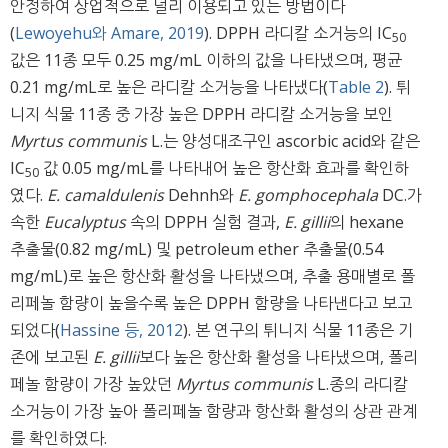
안정하여 상업적으로 널리 이용되고 있는 방법이다
(
Lewoyehu와 Amare, 2019
). DPPH 라디칼 소거능의 IC
50
값은 11종 모두 0.25 mg/mL 이하의 값을 나타냈으며, 평균
0.21 mg/mL로 높은 라디칼 소거능을 나타냈다(
Table 2
). 튀
니지 식물 11종 중 가장 높은 DPPH 라디칼 소거능을 보인
Myrtus communis
L.는 양성대조구인 ascorbic acid와 같은
IC
값 0.05 mg/mL를 나타내어 높은 항산화 효과를 확인하
50
였다.
E. camaldulenis
Dehnh와
E. gomphocephala
DC.가
속한
Eucalyptus
속의 DPPH 실험 결과,
E. gillii
의 hexane
추출물(0.82 mg/mL) 및 petroleum ether 추출물(0.54
mg/mL)로 높은 항산화 활성을 나타냈으며, 추출 용매별로 폴
리페놀 함량이 높을수록 높은 DPPH 함량을 나타낸다고 보고
되었다(
Hassine 등, 2012
). 본 연구의 튀니지 식물 11종은 기
존에 보고된
E. gillii
보다 높은 항산화 활성을 나타냈으며, 폴리
페놀 함량이 가장 높았던
Myrtus communis
L.종의 라디칼
소거능이 가장 높아 폴리페놀 함량과 항산화 활성의 상관 관계
를 확인하였다.