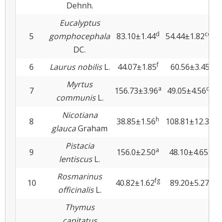
Dehnh.
Eucalyptus
d
cdef
5
gomphocephala
83.10±1.44
54.44±1.82
DC.
f
c
6
Laurus nobilis
L.
44.07±1.85
60.56±3.45
Myrtus
a
def
7
156.73±3.96
49.05±4.56
communis
L.
Nicotiana
h
a
8
38.85±1.56
108.81±12.38
glauca
Graham
Pistacia
a
ef
9
156.0±2.50
48.10±4.65
lentiscus
L.
Rosmarinus
fg
b
10
40.82±1.62
89.20±5.27
officinalis
L.
Thymus
capitatus