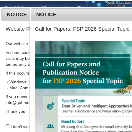
NOTICE
NOTICE
MENU
T
Website Renewal Notice
Call for Papers: FSP 2026 Special Topic
o
g
Our website has recently been renewed.
Korean J. Food Preserv.
2021
;
g
28
(
3
):
403
-
415
l
In some cases, images, CSS files, or other settings saved in your b
pISSN: 1738-7248, eISSN: 2287-7428
visits may be reused instead of downloading the latest files. As a r
e
DOI:
https://doi.org/10.11002/kjfp.2021.28.3.403
temporarily appear incorrectly or may not display properly.
n
Article
a
If this occurs, please perform a hard refresh.
v
- Windows: Ctrl + F5
튀니지 식물 11종 추출물의 HepG2 세
i
- Mac: Command + Shift + R
포에서 산화적 스트레스 및 지질 축적
g
If you encounter any errors or difficulties while using the website, p
a
억제 효과
info@guhmok.com.
t
1
1
,
*
김숙진
,
김건희
i
Thank you.
o
Inhibitory effects of Tunisian
n
I don't want to open this window for a day.
plants extracts on oxidative stress