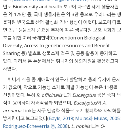
년도 Biodiversity and health 보고에 따르면 세계 생물자원
은 약 175만 종, 국내 생물자원은 약 3만 종으로 우리나라는 생
물자원 빈국으로 산업 활성화 기반 형성이 어렵다. 보고에 따르
면 최근 생물소재 중요성 부각에 따른 생물자원 보호 강화와 보
호를 위한 여러 국제협약(Convention on Biological
Diversity, Access to genetic resources and Benefit-
Sharing 등) 발효로 생물소재 접근 및 공동 활용이 증가하고
있다. 따라서 본 논문에서는 튀니지의 해외자원을 활용하고자
하였다.
튀니지 식물 중 재배학적 연구가 발달하여 종의 유지에 문제
가 없으며, 앞으로 기능성 소재로 개발 가능성이 높은 11종을
선정하였다. 특히
R. officinalis
L.과
Eucalyptus
종은 종자 번
식이 용이하여 재배작물화 되었으며,
Eucalyptus
와
A.
arenaria
Link는 사구 안정화 식물로 토지 황폐화와 사막화를
방지한다고 보고되었다(
Bayle, 2019
;
Mulas와 Mulas, 2005
;
Rodriguez-Echeverria 등, 2008
).
L. nobilis
L.는
O
-