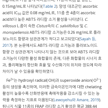
50
0.15mg/mL로 나타났다(
Table 2
). 양성 대조군인 ascorbic
acid의 IC
값은 0.08 mg/mL로, 11종 중 4종이 ascorbic
50
acid보다 높은 ABTS 라디칼 소거 활성을 나타냈다.
C.
villosus
L.종이 속한
Cistus
속의
C. salviifolius
및
C.
monspeliensis
ABTS 라디칼 소거능은 0.26 mg/mL로 플라
보노이드 함량과 상관관계가 적다고 보고되었다(
Sayah 등,
2017
). 본 논문에서도 ABTS 라디칼 소거능과 플라보노이드
함량 간 상관관계가 나타나지 않는 것으로 보아 ABTS 라디칼
소거능이 다양한 활성 화합물의 존재, 다른 화합물의 시너지 효
과, 폴리페놀의 항산화 효율 및 수산화기의 위치와 정도에 따라
차이가 날 수 있음을 확인하였다.
2+
2−
Fe
는 hydroxyl radical(·OH)과 superoxide anion(·O
)
등의 생성을 촉진하며, 이러한 금속이온인자에 대한 chelating
활성이 높을수록 산화반응에 촉매작용을 감소시킬 수 있는 능
력을 측정하는 지표로 이용된다(
Lewoyehu와 Amare, 2019
).
튀니지 식물 11종의 FRAP 라디칼 소거 활성은 평균 388.44