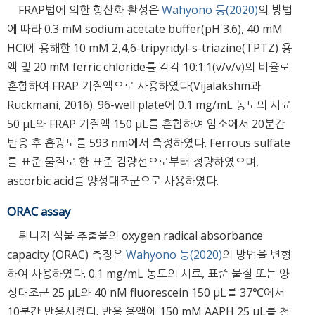
FRAP법에 의한 항산화 활성은
Wahyono 등(2020)
의 방법
에 따라 0.3 mM sodium acetate buffer(pH 3.6), 40 mM
HCl에 용해한 10 mM 2,4,6-tripyridyl-s-triazine(TPTZ) 용
액 및 20 mM ferric chloride를 각각 10:1:1(v/v/v)의 비율로
혼합하여 FRAP 기질액으로 사용하였다(Vijalakshm과
Ruckmani, 2016). 96-well plate에 0.1 mg/mL 농도의 시료
50 μL와 FRAP 기질액 150 μL를 혼합하여 암소에서 20분간
반응 후 흡광도를 593 nm에서 측정하였다. Ferrous sulfate
를 표준 물질로 한 표준 검량선으로부터 정량하였으며,
ascorbic acid를 양성대조군으로 사용하였다.
ORAC assay
튀니지 식물 추출물의 oxygen radical absorbance
capacity (ORAC) 측정은
Wahyono 등(2020)
의 방법을 변형
하여 사용하였다. 0.1 mg/mL 농도의 시료, 표준 물질 또는 양
성대조군 25 μL와 40 nM fluorescein 150 μL를 37℃에서
10분간 반응시켰다. 반응 용액에 150 mM AAPH 25 μL를 첨