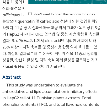
식물 11종의 DPPH, ABTS, FRAP 및 ORAC를 통한 우수한 항
산화 활성을 확인하였다. 지질 과산화물 함량 억제 효과는
R.
officinalis
L.과
T. capitatus
Hoffmanns. & Link에서 가장
I don't want to open this window for a day.
높았으며 quercetin 및 caffeic acid 성분에 의한 것임을 확인
하였다. 11종 중 지질과산화물 함량 억제 효과가 높은 상위 5종
의 HepG2 세포에서 ORO 염색법 및 중성 지방 함량을 측정한
결과,
R. officinalis
L.에서 oleic acid만 처리한 세포에 비해
25% 이상의 지질 축적률 및 중성지방 함량 억제 효과를 보였
다. 이상의 결과로부터 본 논문이 튀니지 식물 11종의 생리활
성물질, 항산화 활성 및 지질 축적 억제 활성을 검토하는 기초
자료로 활용될 수 있을 것이라 사료된다.
Abstract
This study was undertaken to evaluate the
antioxidative and lipid accumulation inhibitory effects
in HepG2 cell of 11 Tunisian plants extracts. Total
phenolics contents (TPC), and total flavonoid contents