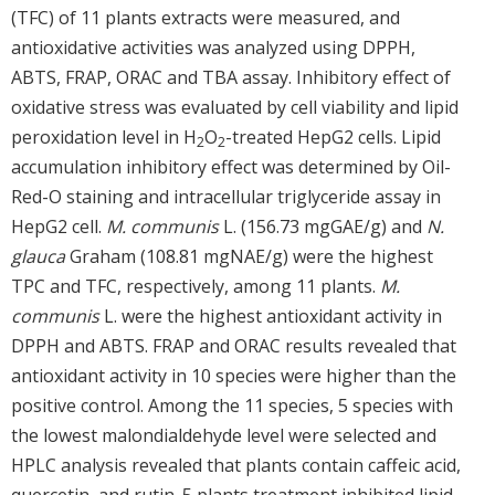
(TFC) of 11 plants extracts were measured, and
antioxidative activities was analyzed using DPPH,
ABTS, FRAP, ORAC and TBA assay. Inhibitory effect of
oxidative stress was evaluated by cell viability and lipid
peroxidation level in H
O
-treated HepG2 cells. Lipid
2
2
accumulation inhibitory effect was determined by Oil-
Red-O staining and intracellular triglyceride assay in
HepG2 cell.
M. communis
L. (156.73 mgGAE/g) and
N.
glauca
Graham (108.81 mgNAE/g) were the highest
TPC and TFC, respectively, among 11 plants.
M.
communis
L. were the highest antioxidant activity in
DPPH and ABTS. FRAP and ORAC results revealed that
antioxidant activity in 10 species were higher than the
positive control. Among the 11 species, 5 species with
the lowest malondialdehyde level were selected and
HPLC analysis revealed that plants contain caffeic acid,
quercetin, and rutin. 5 plants treatment inhibited lipid