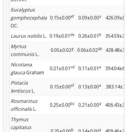
Eucalyptus
ef
a
gomphocephala
0.15±0.00
0.09±0.00
426.09±0.54
DC.
de
b
Laurus nobilis
L.
0.19±0.01
0.26±0.01
354.59±3.26
Myrtus
g
ab
0.05±0.02
0.06±0.02
428.48±3.91
communis
L.
Nicotiana
cd
a
0.21±0.01
0.11±0.01
394.04±6.00
glauca
Graham
Pistacia
ef
a
0.15±0.00
0.13±0.00
383.14±7.00
lentiscus
L.
Rosmarinus
bc
a
0.25±0.00
0.21±0.00
406.43±3.19
officinalis
L.
Thymus
capitatus
b
a
0.25±0.00
0.14±0.00
409.46±2.11