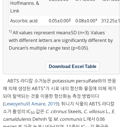
Hoffmanns. &
Link
g
a
Ascorbic acid
0.05±0.00
0.08±0.00
312.25±1.48
1)
All values represent mean±SD (n=3). Values
with different letters are significantly different by
Duncan’s multiple range test (p<0.05).
Download Excel Table
ABTS 라디칼 소거능은 potassium persulfate와의 반응
+
에 의해 생성된 ABTS
가 시료 내의 항산화 물질에 의해 제거
되어 탈색되는 것을 이용한 항산화능 측정 방법이다
(
Lewoyehu와 Amare, 2019
). 튀니지 식물의 ABTS 라디칼
소거 활성의 IC
값은
C. citrinus
Skeels,
C. villosus
L.,
E.
50
camaldulenis
Dehnh 및
M. communis
L.에서 0.06
mg/mL로 가장 높게 나타났으며, 11종의 IC
값 평균은