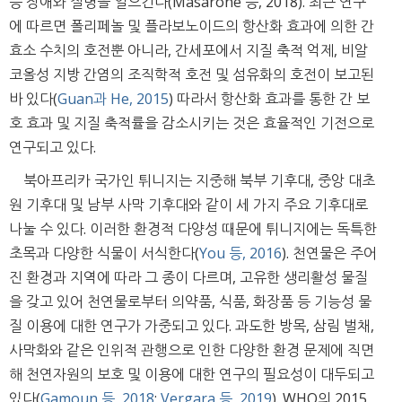
능 장애와 질병을 일으킨다(Masarone 등, 2018). 최근 연구
에 따르면 폴리페놀 및 플라보노이드의 항산화 효과에 의한 간
효소 수치의 호전뿐 아니라, 간세포에서 지질 축적 억제, 비알
코올성 지방 간염의 조직학적 호전 및 섬유화의 호전이 보고된
바 있다(
Guan과 He, 2015
) 따라서 항산화 효과를 통한 간 보
호 효과 및 지질 축적률을 감소시키는 것은 효율적인 기전으로
연구되고 있다.
북아프리카 국가인 튀니지는 지중해 북부 기후대, 중앙 대초
원 기후대 및 남부 사막 기후대와 같이 세 가지 주요 기후대로
나눌 수 있다. 이러한 환경적 다양성 때문에 튀니지에는 독특한
초목과 다양한 식물이 서식한다(
You 등, 2016
). 천연물은 주어
진 환경과 지역에 따라 그 종이 다르며, 고유한 생리활성 물질
을 갖고 있어 천연물로부터 의약품, 식품, 화장품 등 기능성 물
질 이용에 대한 연구가 가중되고 있다. 과도한 방목, 삼림 벌채,
사막화와 같은 인위적 관행으로 인한 다양한 환경 문제에 직면
해 천연자원의 보호 및 이용에 대한 연구의 필요성이 대두되고
있다(
Gamoun 등, 2018
;
Vergara 등, 2019
). WHO의 2015