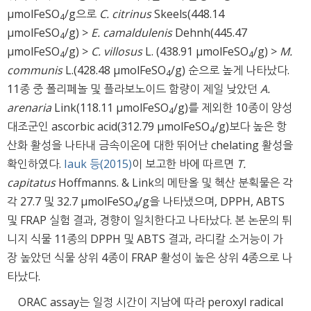
μmolFeSO
/g으로
C. citrinus
Skeels(448.14
4
μmolFeSO
/g) >
E. camaldulenis
Dehnh(445.47
4
μmolFeSO
/g) >
C. villosus
L. (438.91 μmolFeSO
/g) >
M.
4
4
communis
L.(428.48 μmolFeSO
/g) 순으로 높게 나타났다.
4
11종 중 폴리페놀 및 플라보노이드 함량이 제일 낮았던
A.
arenaria
Link(118.11 μmolFeSO
/g)를 제외한 10종이 양성
4
대조군인 ascorbic acid(312.79 μmolFeSO
/g)보다 높은 항
4
산화 활성을 나타내 금속이온에 대한 뛰어난 chelating 활성을
확인하였다.
Iauk 등(2015)
이 보고한 바에 따르면
T.
capitatus
Hoffmanns. & Link의 메탄올 및 헥산 분획물은 각
각 27.7 및 32.7 μmolFeSO
/g을 나타냈으며, DPPH, ABTS
4
및 FRAP 실험 결과, 경향이 일치한다고 나타났다. 본 논문의 튀
니지 식물 11종의 DPPH 및 ABTS 결과, 라디칼 소거능이 가
장 높았던 식물 상위 4종이 FRAP 활성이 높은 상위 4종으로 나
타났다.
ORAC assay는 일정 시간이 지남에 따라 peroxyl radical