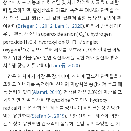
상적인 세포 기능과 신호 전달 및 체내 감염된 세균을 파괴할
때 필요하지만, 활성산소의 과도한 축적은 DNA와 단백질 손
상, 염증, 노화, 퇴행성 뇌 질환, 혈관계 질환 등 많은 질병에 관
여한다(
Brieger 등, 2012
;
Lam 등, 2020
). 따라서 반응성이 매
−
우 큰 활성 산소인 superoxide anion(·O
), hydrogen
2
−
peroxide(H
O
), hydroxylion(OH
) 및 singlet
2
2
1
oxygen(
O
) 등으로부터 세포를 보호하고, 여러 질병을 예방
2
하기 위한 식물 유래 천연 항산화제를 통한 체내 항산화 방어
시스템 향상이 필요하다(
Lam 등, 2020
).
간은 인체에서 가장 큰 장기이며, 신체에 필요한 단백질을 제
조하고 에너지를 축적하며, 신체의 저항력을 증강시켜 주고 해
독 능력이 있다(
Alamri, 2018
). 건강한 간은 2.3%의 지방을 포
함하지만 지질 과산화 및 cytokine으로 인해 hydroxyl
radical과 같은 산화스트레스를 생산하여 비알코올성 지방간
염을 유발한다(
Stefan 등, 2019
). 또한 산화스트레스에 의한
간 독성이 유발되면 간조직의 섬유화, 간암 등의 다양한 간 기