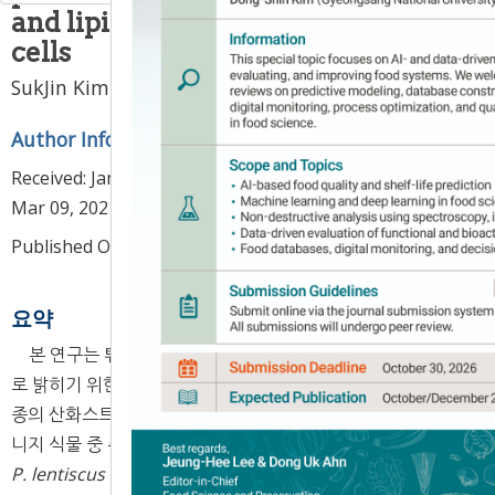
and lipid accumulation in HepG2
cells
1
1
,
*
SukJin Kim
,
Gun-Hee Kim
Author Information & Copyright
▼
Received:
Jan 01, 2021
; Revised:
Mar 04, 2021
; Accepted:
Mar 09, 2021
Published Online: Jun 30, 2021
요약
본 연구는 튀니지 식물 추출물 11종의 생리 효능을 체계적으
로 밝히기 위한 기초 자료를 얻고자 HepG2 세포에서 식물 11
종의 산화스트레스 및 지질 축적률 억제 효과를 검증하였다. 튀
니지 식물 중 총폴리페놀 함량 및 총플라보노이드 함량은 각각
P. lentiscus
L.과
N. glauca
Graham이 가장 높았다. 튀니지