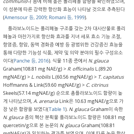
communis
나 종에 비해 높은 폴리페놀 함량을 확인하였으며,
이 성분에 따른 강력한 항산화 효능이 나타날 것으로 추측된다
(
Amensour 등, 2009
;
Romani 등, 1999
).
플라보노이드는 폴리페놀 구조를 갖는 2차 대사산물로 폴리
페놀과 마찬가지로 항산화 효과를 지녀 세포 효소 기능 조절,
항염증, 항암, 동맥 경화증 예방 등 광범위한 건강증진 효능을
통해 다양한 기능성 식품, 제약 및 의약 분야의 필수 구성요소
이다(
Panche 등, 2016
). 식물 11종 중에서
N
.
glauca
Graham(108.81 mg NAE/g) >
R
.
officinalis
L.(89.20
mgNAE/g) >
L
.
nobilis
L.(60.56 mgNAE/g) >
T. capitatus
Hoffmanns & Link(59.60 mgNAE/g) >
C. citrinus
Skeels(57.14 mgNAE/g) 순으로 총플라보노이드 함량이 높
게 나타났으며,
A. arenaria
Link은 10.63 mgNAE/g으로 가
장 낮은 함량을 보였다(
Table 1
).
N
.
glauca
Graham이 속한
N
.
glauca
종의 헥산 분획물 플라보노이드 함량은 108.81 mg
quercetin/g으로 본 논문의
N
.
glauca
Graham(108.81
mgNAE/g)과 일치하는 결과를 보였으며, 이에 따른 높은 항산