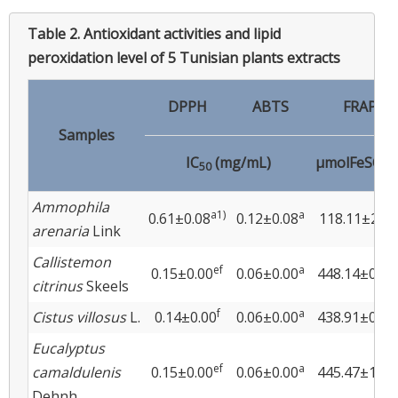
Table 2.
Antioxidant activities and lipid
peroxidation level of 5 Tunisian plants extracts
DPPH
ABTS
FRAP
Samples
IC
(mg/mL)
μmolFeSO
/
50
4
Ammophila
a1)
a
0.61±0.08
0.12±0.08
118.11±2.88
arenaria
Link
Callistemon
ef
a
0.15±0.00
0.06±0.00
448.14±0.75
citrinus
Skeels
f
a
Cistus villosus
L.
0.14±0.00
0.06±0.00
438.91±0.36
Eucalyptus
ef
a
camaldulenis
0.15±0.00
0.06±0.00
445.47±1.41
Dehnh.