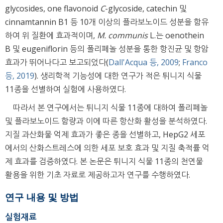
glycosides, one flavonoid
C
-glycoside, catechin 및
cinnamtannin B1 등 10개 이상의 플라보노이드 성분을 함유
하여 위 질환에 효과적이며,
M. communis
L.는 oenothein
B 및 eugeniflorin 등의 폴리페놀 성분을 통한 항진균 및 항암
효과가 뛰어나다고 보고되었다(
Dall'Acqua 등, 2009
;
Franco
등, 2019
). 생리학적 기능성에 대한 연구가 적은 튀니지 식물
11종을 선별하여 실험에 사용하였다.
따라서 본 연구에서는 튀니지 식물 11종에 대하여 폴리페놀
및 플라보노이드 함량과 이에 따른 항산화 활성을 분석하였다.
지질 과산화물 억제 효과가 좋은 종을 선별하고, HepG2 세포
에서의 산화스트레스에 의한 세포 보호 효과 및 지질 축적률 억
제 효과를 검증하였다. 본 논문은 튀니지 식물 11종의 천연물
활용을 위한 기초 자료로 제공하고자 연구를 수행하였다.
연구 내용 및 방법
실험재료