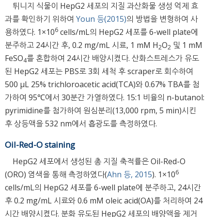
튀니지 식물이 HepG2 세포의 지질 과산화물 생성 억제 효
과를 확인하기 위하여
Youn 등(2015)
의 방법을 변형하여 사
6
용하였다. 1×10
cells/mL의 HepG2 세포를 6-well plate에
분주하고 24시간 후, 0.2 mg/mL 시료, 1 mM H
O
및 1 mM
2
2
FeSO
를 혼합하여 24시간 배양시켰다. 산화스트레스가 유도
4
된 HepG2 세포는 PBS로 3회 세척 후 scraper로 회수하여
500 μL 25% trichloroacetic acid(TCA)와 0.67% TBA를 첨
가하여 95℃에서 30분간 가열하였다. 15:1 비율의 n-butanol:
pyrimidine를 첨가하여 원심분리(13,000 rpm, 5 min)시킨
후 상등액을 532 nm에서 흡광도를 측정하였다.
Oil-Red-O staining
HepG2 세포에서 생성된 총 지질 축적률은 Oil-Red-O
6
(ORO) 염색을 통해 측정하였다(
Ahn 등, 2015
). 1×10
cells/mL의 HepG2 세포를 6-well plate에 분주하고, 24시간
후 0.2 mg/mL 시료와 0.6 mM oleic acid(OA)를 처리하여 24
시간 배양시켰다. 분화 유도된 HepG2 세포의 배양액을 제거