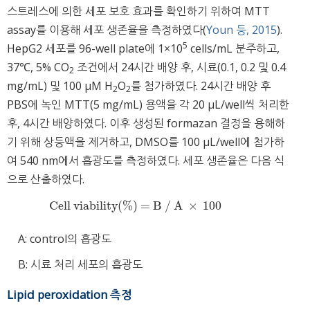
스트레스에 의한 세포 보호 효과를 확인하기 위하여 MTT
assay를 이용해 세포 생존율을 측정하였다(
Youn 등, 2015
).
5
HepG2 세포를 96-well plate에 1×10
cells/mL 분주하고,
37℃, 5% CO
조건에서 24시간 배양 후, 시료(0.1, 0.2 및 0.4
2
mg/mL) 및 100 μM H
O
를 첨가하였다. 24시간 배양 후
2
2
PBS에 녹인 MTT(5 mg/mL) 용액을 각 20 μL/well씩 처리한
후, 4시간 배양하였다. 이후 생성된 formazan 결정을 용해하
기 위해 상등액을 제거하고, DMSO를 100 μL/well에 첨가하
여 540 nm에서 흡광도를 측정하였다. 세포 생존율은 다음 식
으로 산출하였다.
Cell viability(%) = B / A
×
100
Cell viability(%) = B / A
×
100
A: control의 흡광도
B: 시료 처리 세포의 흡광도
Lipid peroxidation 측정