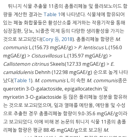
튀니지 식물 추출물 11종의 총폴리페놀 및 플라보노이드 함
량을 계산한 결과는
Table 1
에 나타냈다. 식물체에 함유되어
있는 페놀 화합물들은 활성산소를 제거하는 작용기작을 통해
심장질환, 당뇨, 뇌졸중 억제 등의 다양한 생리활성을 가지는
것으로 보고되었다(
Cory 등, 2018
). 총폴리페놀 함량은
M
.
communis
L.(156.73 mgGAE/g) >
P
.
lentiscus
L.(156.0
mgGAE/g) >
Cistus
villosus
L.(135.97 mgGAE/g) >
Callistemon citrinus
Skeels(127.33 mgGAE/g) >
E.
camaldulenis
Dehnh (122.98 mgGAE/g) 순으로 높게 나타
났다(
Table 1
).
M
.
communis
L.이 속한
M. communis
종은
quercetin 3-O-galactoside, epigallocatechin 및
myricetin 3-O-galactoside 등 많은 폴리페놀 성분을 함유하
는 것으로 보고되었으며, 잎과 열매를 메탄올, 에탄올 및 수성
으로 추출한 경우 총폴리페놀 함량이 9.0-35.6 mgGAE/g이라
고 보고되었다. 이에 비해 본 논문의 튀니지 식물 11종의 총폴
리페놀 함량은 평균 88.45 mgGAE/g으로 보고된
M.