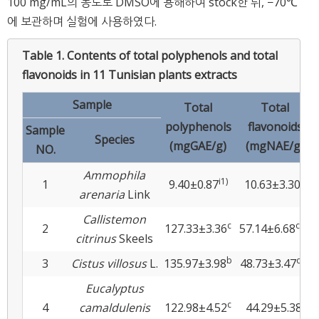
100 mg/mL의 농도로 DMSO에 용해하여 stock한 뒤, −70℃
에 보관하며 실험에 사용하였다.
Table 1.
Contents of total polyphenols and total
flavonoids in 11 Tunisian plants extracts
Sample
Total
Total
polyphenols
flavonoids
Sample
Species
(mgGAE/g)
(mgNAE/g)
NO.
Ammophila
i1)
g
1
9.40±0.87
10.63±3.30
arenaria
Link
Callistemon
c
cde
2
127.33±3.36
57.14±6.68
citrinus
Skeels
b
def
3
Cistus villosus
L.
135.97±3.98
48.73±3.47
Eucalyptus
c
f
4
camaldulenis
122.98±4.52
44.29±5.38