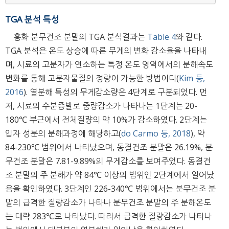
TGA 분석 특성
홍화 분무건조 분말의 TGA 분석결과는
Table 4
와 같다.
TGA 분석은 온도 상승에 따른 무게의 변화 감소율을 나타내
며, 시료의 고분자가 연소하는 특정 온도 영역에서의 분해속도
변화를 통해 고분자물질의 정량이 가능한 방법이다(
Kim 등,
2016
). 열분해 특성의 무게감소량은 4단계로 구분되었다. 먼
저, 시료의 수분증발로 중량감소가 나타나는 1단계는 20-
180℃ 부근에서 전체질량의 약 10%가 감소하였다. 2단계는
입자 성분의 분해과정에 해당하고(
do Carmo 등, 2018
), 약
84-230℃ 범위에서 나타났으며, 동결건조 분말은 26.19%, 분
무건조 분말은 7.81-9.89%의 무게감소를 보여주었다. 동결건
조 분말의 주 분해가 약 84℃ 이상의 범위인 2단계에서 일어났
음을 확인하였다. 3단계인 226-340℃ 범위에서는 분무건조 분
말의 급격한 질량감소가 나타나 분무건조 분말의 주 분해온도
는 대략 283℃로 나타났다. 따라서 급격한 질량감소가 나타나