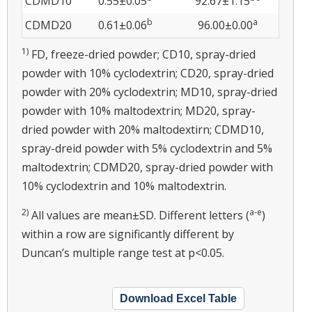
CDMD10
0.55±0.05
92.67±1.15
b
a
CDMD20
0.61±0.06
96.00±0.00
1)
FD, freeze-dried powder; CD10, spray-dried
powder with 10% cyclodextrin; CD20, spray-dried
powder with 20% cyclodextrin; MD10, spray-dried
powder with 10% maltodextrin; MD20, spray-
dried powder with 20% maltodextirn; CDMD10,
spray-dreid powder with 5% cyclodextrin and 5%
maltodextrin; CDMD20, spray-dried powder with
10% cyclodextrin and 10% maltodextrin.
2)
a-e
All values are mean±SD. Different letters (
)
within a row are significantly different by
Duncan’s multiple range test at p<0.05.
Download Excel Table