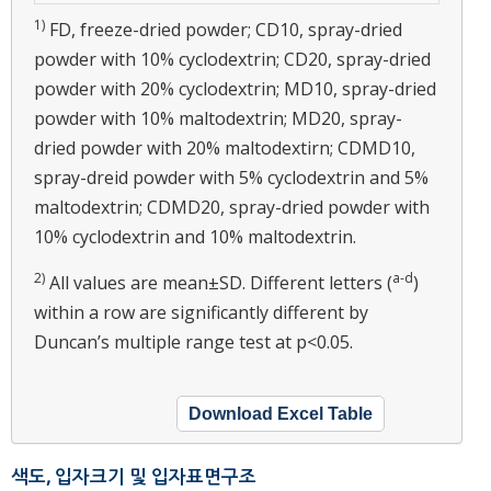
1)
FD, freeze-dried powder; CD10, spray-dried
powder with 10% cyclodextrin; CD20, spray-dried
powder with 20% cyclodextrin; MD10, spray-dried
powder with 10% maltodextrin; MD20, spray-
dried powder with 20% maltodextirn; CDMD10,
spray-dreid powder with 5% cyclodextrin and 5%
maltodextrin; CDMD20, spray-dried powder with
10% cyclodextrin and 10% maltodextrin.
2)
a-d
All values are mean±SD. Different letters (
)
within a row are significantly different by
Duncan’s multiple range test at p<0.05.
Download Excel Table
색도, 입자크기 및 입자표면구조