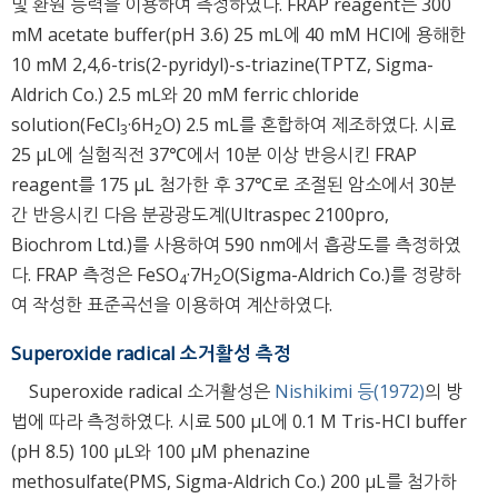
및 환원 능력을 이용하여 측정하였다. FRAP reagent는 300
mM acetate buffer(pH 3.6) 25 mL에 40 mM HCl에 용해한
10 mM 2,4,6-tris(2-pyridyl)-s-triazine(TPTZ, Sigma-
Aldrich Co.) 2.5 mL와 20 mM ferric chloride
solution(FeCl
·6H
O) 2.5 mL를 혼합하여 제조하였다. 시료
3
2
25 μL에 실험직전 37℃에서 10분 이상 반응시킨 FRAP
reagent를 175 μL 첨가한 후 37℃로 조절된 암소에서 30분
간 반응시킨 다음 분광광도계(Ultraspec 2100pro,
Biochrom Ltd.)를 사용하여 590 nm에서 흡광도를 측정하였
다. FRAP 측정은 FeSO
·7H
O(Sigma-Aldrich Co.)를 정량하
4
2
여 작성한 표준곡선을 이용하여 계산하였다.
Superoxide radical 소거활성 측정
Superoxide radical 소거활성은
Nishikimi 등(1972)
의 방
법에 따라 측정하였다. 시료 500 μL에 0.1 M Tris-HCl buffer
(pH 8.5) 100 μL와 100 μM phenazine
methosulfate(PMS, Sigma-Aldrich Co.) 200 μL를 첨가하