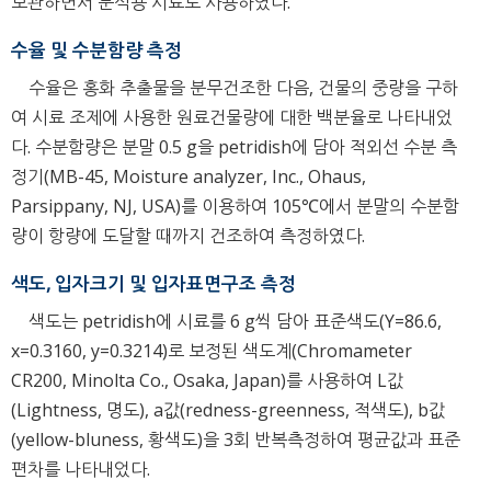
보관하면서 분석용 시료로 사용하였다.
수율 및 수분함량 측정
수율은 홍화 추출물을 분무건조한 다음, 건물의 중량을 구하
여 시료 조제에 사용한 원료건물량에 대한 백분율로 나타내었
다. 수분함량은 분말 0.5 g을 petridish에 담아 적외선 수분 측
정기(MB-45, Moisture analyzer, Inc., Ohaus,
Parsippany, NJ, USA)를 이용하여 105℃에서 분말의 수분함
량이 항량에 도달할 때까지 건조하여 측정하였다.
색도, 입자크기 및 입자표면구조 측정
색도는 petridish에 시료를 6 g씩 담아 표준색도(Y=86.6,
x=0.3160, y=0.3214)로 보정된 색도계(Chromameter
CR200, Minolta Co., Osaka, Japan)를 사용하여 L값
(Lightness, 명도), a값(redness-greenness, 적색도), b값
(yellow-bluness, 황색도)을 3회 반복측정하여 평균값과 표준
편차를 나타내었다.