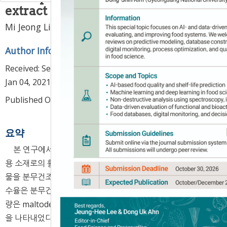
extract
1
1
,
*
Mi Jeong Lim
,
Joo-Heon Hong
Author Information & Copyright
▼
Received:
Sep 14, 2020
; Revised:
Dec 01, 2020
; Accepted:
Jan 04, 2021
Published Online: Apr 30, 2021
요약
본 연구에서는 홍화의 산업적 이용 증대 및 기능성 식품 가공
용 소재로의 활용가능성을 확인하고자 홍화 80% 에탄올 추출
물을 분무건조한 다음 품질 특성 및 항산화 활성을 조사하였다.
수율은 분무건조 분말에서 68.02-87.68%로 나타났고, 수분함
량은 maltodextrin 10% 첨가구에서 3.18%로 가장 높은 함량
을 나타내었다. 색도는 L, a, b값 모두 동결건조 분말보다 분무