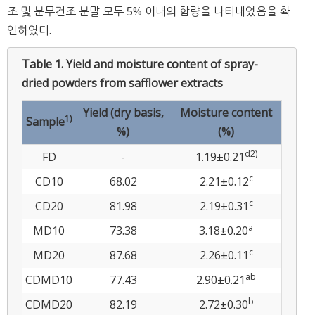
조 및 분무건조 분말 모두 5% 이내의 함량을 나타내었음을 확
인하였다.
Table 1.
Yield and moisture content of spray-
dried powders from safflower extracts
Yield (dry basis,
Moisture content
1)
Sample
%)
(%)
d2)
FD
-
1.19±0.21
c
CD10
68.02
2.21±0.12
c
CD20
81.98
2.19±0.31
a
MD10
73.38
3.18±0.20
c
MD20
87.68
2.26±0.11
ab
CDMD10
77.43
2.90±0.21
b
CDMD20
82.19
2.72±0.30