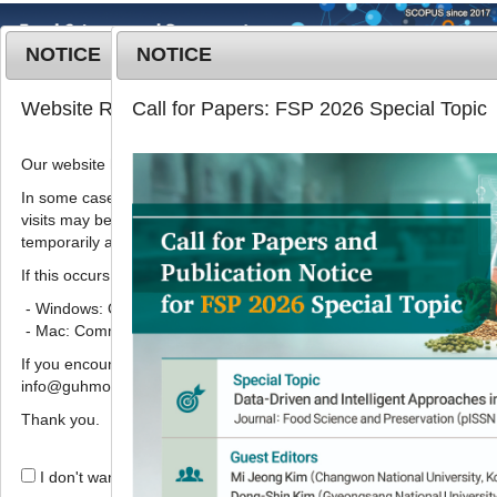
NOTICE
NOTICE
MENU
T
Website Renewal Notice
Call for Papers: FSP 2026 Special Topic
o
g
Our website has recently been renewed.
Korean J. Food Preserv.
2021
;
g
28
(
2
):
218
-
230
l
In some cases, images, CSS files, or other settings saved in your b
pISSN: 1738-7248, eISSN: 2287-7428
visits may be reused instead of downloading the latest files. As a r
e
DOI:
https://doi.org/10.11002/kjfp.2021.28.2.218
temporarily appear incorrectly or may not display properly.
n
Article
a
If this occurs, please perform a hard refresh.
v
- Windows: Ctrl + F5
홍화 추출물을 이용한 분무건조 분말의
i
- Mac: Command + Shift + R
물리화학적 품질 특성 및 항산화 활성
g
If you encounter any errors or difficulties while using the website, p
a
1
1
,
*
임미정
,
홍주헌
info@guhmok.com.
t
i
Thank you.
Physicochemical properties and
o
antioxidant activities of spray-
n
I don't want to open this window for a day.
dried powder from safflower