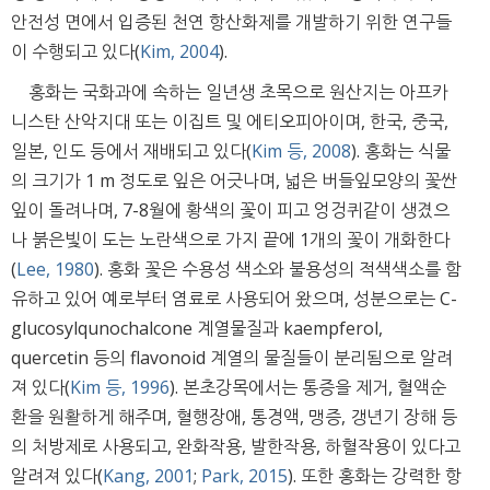
안전성 면에서 입증된 천연 항산화제를 개발하기 위한 연구들
이 수행되고 있다(
Kim, 2004
).
홍화는 국화과에 속하는 일년생 초목으로 원산지는 아프카
니스탄 산악지대 또는 이집트 및 에티오피아이며, 한국, 중국,
일본, 인도 등에서 재배되고 있다(
Kim 등, 2008
). 홍화는 식물
의 크기가 1 m 정도로 잎은 어긋나며, 넓은 버들잎모양의 꽃싼
잎이 돌려나며, 7-8월에 황색의 꽃이 피고 엉겅퀴같이 생겼으
나 붉은빛이 도는 노란색으로 가지 끝에 1개의 꽃이 개화한다
(
Lee, 1980
). 홍화 꽃은 수용성 색소와 불용성의 적색색소를 함
유하고 있어 예로부터 염료로 사용되어 왔으며, 성분으로는 C-
glucosylqunochalcone 계열물질과 kaempferol,
quercetin 등의 flavonoid 계열의 물질들이 분리됨으로 알려
져 있다(
Kim 등, 1996
). 본초강목에서는 통증을 제거, 혈액순
환을 원활하게 해주며, 혈행장애, 통경액, 맹증, 갱년기 장해 등
의 처방제로 사용되고, 완화작용, 발한작용, 하혈작용이 있다고
알려져 있다(
Kang, 2001
;
Park, 2015
). 또한 홍화는 강력한 항