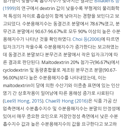
첨가량이 낮을수록 흡수지수가 낮아지는 결과는
Biliaderis 등
(1999)
의 연구에서 dextrin 값이 낮을수록 부형제의 물리화학
적 특성의 차이로 흡습성이 함께 낮아지는 경향을 보인다고 보
고되었다. 수분용해지수는 동결건조 분말에서 78.67%였고, 분
무건조 분말에서 90.67-96.67%로 모두 90% 이상의 높은 수분
용해지수가 나타난 것을 확인하였다.
Choi 등(2006)
에 따르면
입자크기가 작을수록 수분용해지수가 증가한다는 보고하였는
데 동결건조 분말보다 분무건조 분말에서 작은 입자크기에 따
른 결과로 판단된다. Maltodextrin 20% 첨가구(96.67%)에서
cyclodextrin 및 동량혼합물로 제조된 분무건조 분말(90.67-
96.00%)보다 높은 수분용해지수를 나타내었는데, 이는
maltodextrin이 당에 의한 수산기와 이중층 표면에 있는 인산
염기 간 상호작용이 일어남에 따른 용해성 증가로 사료된다
(
Lee와 Hong, 2015
).
Chae와 Hong (2016)
은 식품 가공 산
업측면에서 수분흡수지수 및 수분용해지수는 분말의 안정성에
있어서 매우 중요한 요인으로 저장안정성 측면에서 낮은 수분
흡수지수 값과 높은 수분용해지수의 값을 요구한다고 보고하