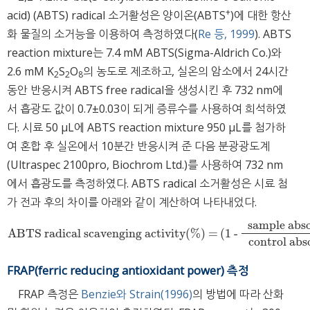
+
acid) (ABTS) radical 소거활성은 양이온(ABTS
)에 대한 항산
화 물질의 소거능을 이용하여 측정하였다(
Re 등, 1999
). ABTS
reaction mixture는 7.4 mM ABTS(Sigma-Aldrich Co.)와
2.6 mM K
S
O
의 농도로 제조하고, 실온의 암소에서 24시간
2
2
8
동안 반응시켜 ABTS free radical을 생성시킨 후 732 nm에
서 흡광도 값이 0.7±0.03이 되게 증류수를 사용하여 희석하였
다. 시료 50 μL에 ABTS reaction mixture 950 μL를 첨가하
여 혼합 후 실온에서 10분간 반응시켜 준 다음 분광광도계
(Ultraspec 2100pro, Biochrom Ltd.)를 사용하여 732 nm
에서 흡광도를 측정하였다. ABTS radical 소거활성은 시료 첨
가 전과 후의 차이를 아래와 같이 계산하여 나타내었다.
sample abs
ABTS radical scavenging activity(%) =
(1 -
ABTS radical scavenging activity(%) =
(1 -
sample absorbance
co
control abs
FRAP(ferric reducing antioxidant power) 측정
FRAP 측정은
Benzie와 Strain(1996)
의 방법에 따라 산화