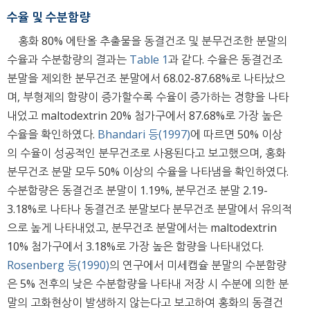
수율 및 수분함량
홍화 80% 에탄올 추출물을 동결건조 및 분무건조한 분말의
수율과 수분함량의 결과는
Table 1
과 같다. 수율은 동결건조
분말을 제외한 분무건조 분말에서 68.02-87.68%로 나타났으
며, 부형제의 함량이 증가할수록 수율이 증가하는 경향을 나타
내었고 maltodextrin 20% 첨가구에서 87.68%로 가장 높은
수율을 확인하였다.
Bhandari 등(1997)
에 따르면 50% 이상
의 수율이 성공적인 분무건조로 사용된다고 보고했으며, 홍화
분무건조 분말 모두 50% 이상의 수율을 나타냄을 확인하였다.
수분함량은 동결건조 분말이 1.19%, 분무건조 분말 2.19-
3.18%로 나타나 동결건조 분말보다 분무건조 분말에서 유의적
으로 높게 나타내었고, 분무건조 분말에서는 maltodextrin
10% 첨가구에서 3.18%로 가장 높은 함량을 나타내었다.
Rosenberg 등(1990)
의 연구에서 미세캡슐 분말의 수분함량
은 5% 전후의 낮은 수분함량을 나타내 저장 시 수분에 의한 분
말의 고화현상이 발생하지 않는다고 보고하여 홍화의 동결건