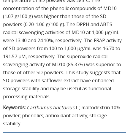
temperature of SD powders was 283℃. The
concentration of the phenolic compounds of MD10
(1.07 g/100 g) was higher than those of the SD
powders (0.20-1.06 g/100 g). The DPPH and ABTS
radical scavenging activities of MD10 at 1,000 μg/mL
were 13.40 and 24.10%, respectively. The FRAP activity
of SD powders from 100 to 1,000 μg/mL was 16.70 to
191.57 μM, respectively. The superoxide radical
scavenging activity of MD10 (85.37%) was superior to
those of other SD powders. This study suggests that
SD powders with safflower extract have enhanced
storage stability and may be useful as functional
processing materials.
Keywords:
Carthamus tinctorius
L.; maltodextrin 10%
powder; phenolics; antioxidant activity; storage
stability