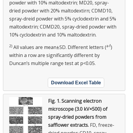
powder with 10% maltodextrin; MD20, spray-
dried powder with 20% maltodextirn; CDMD10,
spray-dreid powder with 5% cyclodextrin and 5%
maltodextrin; CDMD20, spray-dried powder with
10% cyclodextrin and 10% maltodextrin.
2)
a-f
All values are mean±SD. Different letters (
)
within a row are significantly different by
Duncan’s multiple range test at p<0.05.
Download Excel Table
Fig. 1.
Scanning electron
microscope (3.0 kV×500) of
spray-dried powders from
safflower extracts.
FD, freeze-