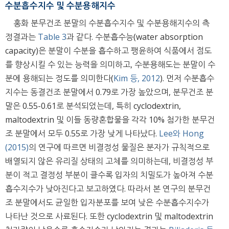
수분흡수지수 및 수분용해지수
홍화 분무건조 분말의 수분흡수지수 및 수분용해지수의 측
정결과는
Table 3
과 같다. 수분흡수능(water absorption
capacity)은 분말이 수분을 흡수하고 팽윤하여 식품에서 점도
를 향상시킬 수 있는 능력을 의미하고, 수분용해도는 분말이 수
분에 용해되는 정도를 의미한다(
Kim 등, 2012
). 먼저 수분흡수
지수는 동결건조 분말에서 0.79로 가장 높았으며, 분무건조 분
말은 0.55-0.61로 분석되었는데, 특히 cyclodextrin,
maltodextrin 및 이들 동량혼합물을 각각 10% 첨가한 분무건
조 분말에서 모두 0.55로 가장 낮게 나타났다.
Lee와 Hong
(2015)
의 연구에 따르면 비결정성 물질은 분자가 규칙적으로
배열되지 않은 유리질 상태의 고체를 의미하는데, 비결정성 부
분이 적고 결정성 부분이 클수록 입자의 치밀도가 높아져 수분
흡수지수가 낮아진다고 보고하였다. 따라서 본 연구의 분무건
조 분말에서도 균일한 입자분포를 보여 낮은 수분흡수지수가
나타난 것으로 사료된다. 또한 cyclodextrin 및 maltodextrin