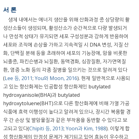
서 론
생체 내에서는 에너지 생산을 위해 산화과정 중 상당량의 활
성산소들이 생성되며, 활성산소가 순간적으로 다량 발생되거
나 만성적 상태가 유지되면 세포 구성성분과 강하게 반응하여
세포와 조직에 손상을 가하고 지속적일 시 DNA 변성, 지질 산
화, 단백질 분해 등을 초래하여 세포의 기능장애, 암을 비롯한
뇌졸중, 파킨슨병과 뇌질환, 동맥경화, 심장질환, 자가면역질
환, 염증 노화 등의 각종 질병을 일으키는 것으로 알려져 있다
(
Lee 등, 2011
;
You와 Moon, 2016
). 현재 일반적으로 사용되
고 있는 항산화제는 인공합성 항산화제인 butylated
hydroxyanisole(BHA)과 butylated
hydroxytoluene(BHT)으로 다른 항산화제에 비해 가열 가공
식품에 효력 이행성이 높다고 알려져 있으나, 장시간 복용할 경
우 간 손상 및 발암물질과 같은 부작용을 동반할 수 있다고 보
고되고 있다(
Chipiti 등, 2013
;
Yoon과 Kim, 1988
). 이렇게 합
성 항산화제의 안정성 문제가 제기되고 있어 효능이 우수하고