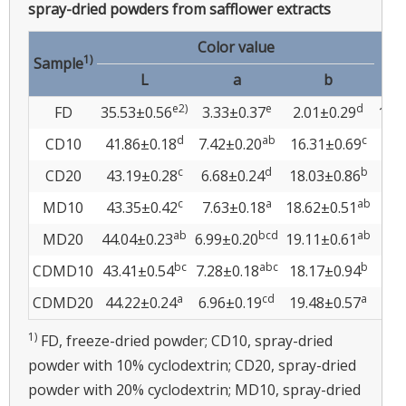
spray-dried powders from safflower extracts
Color value
Pa
1)
Sample
L
a
b
e2)
e
d
FD
35.53±0.56
3.33±0.37
2.01±0.29
1,0
d
ab
c
CD10
41.86±0.18
7.42±0.20
16.31±0.69
2
c
d
b
CD20
43.19±0.28
6.68±0.24
18.03±0.86
4
c
a
ab
MD10
43.35±0.42
7.63±0.18
18.62±0.51
43
ab
bcd
ab
MD20
44.04±0.23
6.99±0.20
19.11±0.61
52
bc
abc
b
CDMD10
43.41±0.54
7.28±0.18
18.17±0.94
6
a
cd
a
CDMD20
44.22±0.24
6.96±0.19
19.48±0.57
91
1)
FD, freeze-dried powder; CD10, spray-dried
powder with 10% cyclodextrin; CD20, spray-dried
powder with 20% cyclodextrin; MD10, spray-dried