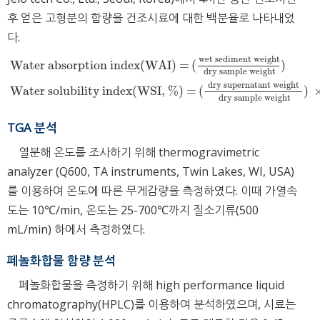
후 얻은 고형분의 함량을 건조시료에 대한 백분율로 나타내었
다.
wet sediment weight
Water absorption index(WAI) =
(
)
dry sample weight
Water absorption index(WAI) =
(
wet sediment weight
dry sample 
dry supernatant weight
Water solubility index(WSI, %) =
(
)
dry sample weight
TGA 분석
열분해 온도를 조사하기 위해 thermogravimetric
analyzer (Q600, TA instruments, Twin Lakes, WI, USA)
를 이용하여 온도에 따른 무게감량을 측정하였다. 이때 가열속
도는 10℃/min, 온도는 25-700℃까지 질소기류(500
mL/min) 하에서 측정하였다.
페놀화합물 함량 분석
페놀화합물을 측정하기 위해 high performance liquid
chromatography(HPLC)를 이용하여 분석하였으며, 시료는