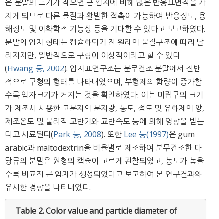
은 분말의 크기가 작으면 큰 입자에 비해 많은 반응표면적을 가
지게 되므로 다른 물질과 활발한 접촉이 가능하여 반응정도, 용
해정도 및 이화학적 기능성 등을 기대할 수 있다고 보고하였다.
분말의 입자 형태는 캡슐화되기 전 원래의 물질구조에 따라 달
라지지만, 일반적으로 구형이 이상적이라고 할 수 있다
(
Hwang 등, 2002
). 입자표면구조는 분무건조 분말에서 전반
적으로 구형의 형태를 나타내었으며, 부형제의 함량이 증가할
수록 입자크기가 커지는 것을 확인하였다. 이는 미립구의 크기
가 제조시 사용한 고분자의 분자량, 농도, 점도 및 유화제의 양,
제조온도 및 물리적 교반기와 교반속도 등에 의해 영향을 받는
다고 사료된다(
Park 등, 2008
). 또한
Lee 등(1997)
은 gum
arabic과 maltodextrin을 비율별로 제조하여 분무건조한 다
당류의 분말은 원형의 캡슐이 고르게 관찰되었고, 농도가 높을
수록 비교적 큰 입자가 생성되었다고 보고하여 본 연구결과와
유사한 경향을 나타내었다.
Table 2.
Color value and particle diameter of