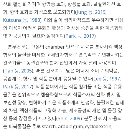
산화 활성을 가지며 항염증 효과, 항응혈 효과, 골질환개선 효
과, 항암 효과를 가짐으로 보고되었다(
Jung 등, 2019
;
Kutsuna 등, 1988
). 이와 같이 생리학적으로 우수하지만 섭취
의 이용이 어려운 홍화의 활용과 저장성 증진을 위한 제품형태
및 가공방법이 필요한 실정이다(
Park 등, 2017
).
분무건조는 고온의 chamber 안으로 시료를 분사시켜 액상
형태의 물질을 미세한 고체입자형태로 연속적으로 변환시키는
건조기술로 동결건조와 함께 산업에서 가장 널리 사용되며
(
Tan 등, 2005
), 빠른 건조속도, 낮은 에너지 소비로 의약품,
공업재료, 향료 및 식품 분야에 응용될 수 있다(
Lee 등, 1997
;
Park 등, 2017
). 식품 분야에서는 식품 첨가물 또는 식품 유용
물질을 인위적으로 캡슐화함으로써 식품소재의 산화 방지 및
보전성 향상, 변화하기 쉬운 식품소재의 안정화, 불필요한 냄새
의 차단, 액상식품의 고형화 가능, 제조공정의 개선 및 물질 향
상 등의 장점을 가지고 있다(
Shin, 2009
). 분무건조 시 사용되
는 피복물질은 주로 starch, arabic gum, cyclodextrin,