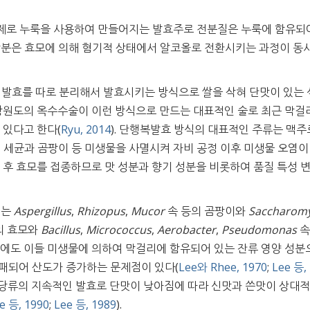
제로 누룩을 사용하여 만들어지는 발효주로 전분질은 누룩에 함유되
당분은 효모에 의해 혐기적 상태에서 알코올로 전환시키는 과정이 동
 발효를 따로 분리해서 발효시키는 방식으로 쌀을 삭혀 단맛이 있는
 강원도의 옥수수술이 이런 방식으로 만드는 대표적인 술로 최근 막걸
있다고 한다(
Ryu, 2014
). 단행복발효 방식의 대표적인 주류는 맥주로
해 세균과 곰팡이 등 미생물을 사멸시켜 자비 공정 이후 미생물 오염이
한 후 효모를 접종하므로 맛 성분과 향기 성분을 비롯하여 품질 특성 변
에는
Aspergillus
,
Rhizopus
,
Mucor
속 등의 곰팡이와
Saccharom
의 효모와
Bacillus
,
Micrococcus
,
Aerobacter
,
Pseudomonas
속
중에도 이들 미생물에 의하여 막걸리에 함유되어 있는 잔류 영양 성분
패되어 산도가 증가하는 문제점이 있다(
Lee와 Rhee, 1970
;
Lee 등,
는 당류의 지속적인 발효로 단맛이 낮아짐에 따라 신맛과 쓴맛이 상대
e 등, 1990
;
Lee 등, 1989
).