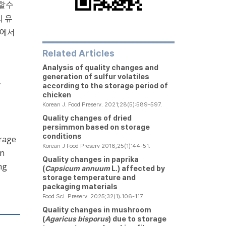
가할수
의 유
C에서
Related Articles
Analysis of quality changes and
generation of sulfur volatiles
y
according to the storage period of
chicken
Korean J. Food Preserv. 2021;28(5):589-597.
Quality changes of dried
persimmon based on storage
conditions
orage
Korean J Food Preserv 2018;25(1):44-51.
en
Quality changes in paprika
ng
(
Capsicum annuum
L.) affected by
storage temperature and
packaging materials
Food Sci. Preserv. 2025;32(1):106-117.
Quality changes in mushroom
(
Agaricus bisporus
) due to storage