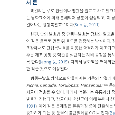
서 론
막걸리는 주로 찹쌀이나 멥쌀을 원료로 하고 발효
는 당화효소에 의해 분해되어 당분이 생성되고, 이 
일어나는 병행복발효주이다(
Son 등, 2011
).
한편, 술의 발효법 중 단행복발효는 당화와 알코올
와 같은 음료로 만든 뒤 효모를 접종하는 방식이다.
조장에서도 단행복발효를 이용한 막걸리가 제조되고 
주는 제조 공정 중 맥즙을 살균하는 자비 공정을 통
록 한다(
Jeong 등, 2015
). 따라서 당화액을 열처리
한 적을 것으로 예상된다.
병행복발효 방식으로 만들어지는 기존의 막걸리
Pichia
,
Candida
,
Torulopsis
,
Hansenular
속 등
세균이 검출될 수 있다. 따라서 막걸리는 유통과정 
발효가 진행되고, 잡균이나 초산균에 의해 부패나 산
1991
). 이와 같은 문제점은 유통과정 중에 잔존하
증가하게 되는 등 품질의 불균일화를 야기시킨다(
Ba