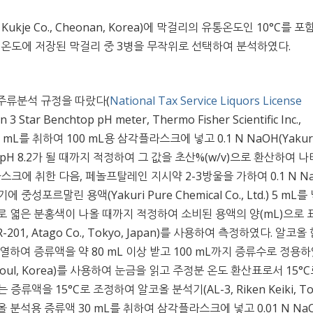
kje Co., Cheonan, Korea)에 막걸리의 유통온도인 10°C를 
각의 온도에 저장된 막걸리 중 3병을 무작위로 선택하여 분석하였다.
주류분석 규정을 따랐다(
National Tax Service Liquors License
 3 Star Benchtop pH meter, Thermo Fisher Scientific Inc.,
0 mL를 취하여 100 mL용 삼각플라스크에 넣고 0.1 N NaOH(Yakur
n) 용액으로 pH 8.2가 될 때까지 적정하여 그 값을 초산%(w/v)으로 환산하여 
라스크에 취한 다음, 페놀프탈레인 지시약 2-3방울을 가하여 0.1 N N
르말린 용액(Yakuri Pure Chemical Co., Ltd.) 5 mL를
액으로 엷은 분홍색이 나올 때까지 적정하여 소비된 용액의 양(mL)으로
01, Atago Co., Tokyo, Japan)를 사용하여 측정하였다. 알코올
가열하여 증류액을 약 80 mL 이상 받고 100 mL까지 증류수로 정용하
oul, Korea)를 사용하여 눈금을 읽고 주정분 온도 환산표로서 15°C
류액을 15°C로 조정하여 알코올 분석기(AL-3, Riken Keiki, To
올 분석용 증류액 30 mL를 취하여 삼각플라스크에 넣고 0.01 N Na