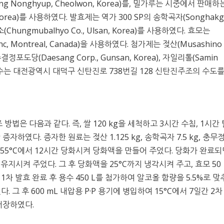
 Nonghyup, Cheolwon, Korea)를, 밀가루는 시중에서 판매하
san, Korea)를 사용하였다. 발효제는 역가 300 SP의 송학곡자(Songhakg
효소(Chungmubalhyo Co., Ulsan, Korea)를 사용하였다. 효모는
 Inc, Montreal, Canada)을 사용하였다. 첨가제는 젖산(Musashino
과 함수결정포도당(Daesang Corp., Gunsan, Korea), 자일리톨(Samin
하였다. 용수는 대전광역시 대덕구 신탄진로 738번길 128 신탄진주조의 수도
은 다음과 같다. 즉, 쌀 120 kg을 세척하고 3시간 수침, 1시간
 증자하였다. 증자한 원료는 젖산 1.125 kg, 송학곡자 7.5 kg, 충
하여 55°C에서 12시간 당화시켜 당화액을 만들어 주었다. 당화가 완료되
유지시켜 주었다. 그 후 당화액을 25°C까지 냉각시켜 주고, 효모 50
 1차 발효 완료 후 용수 450 L를 첨가하여 알코올 함량을 5.5%로 
그 후 600 mL 내압용 P·P 용기에 병입하여 15°C에서 7일간 2차
저장하였다.