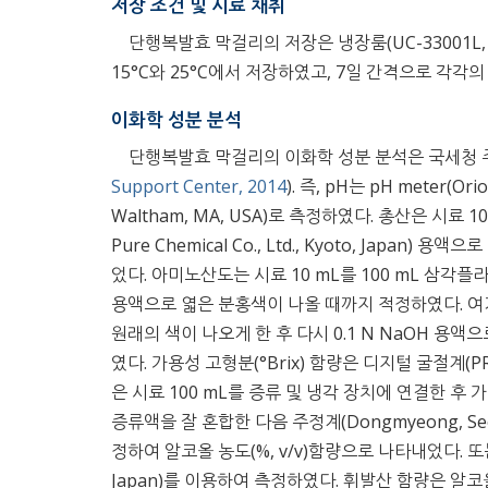
저장 조건 및 시료 채취
단행복발효 막걸리의 저장은 냉장룸(UC-33001L, Ku
15°C와 25°C에서 저장하였고, 7일 간격으로 각
이화학 성분 분석
단행복발효 막걸리의 이화학 성분 분석은 국세청 
Support Center, 2014
). 즉, pH는 pH meter(Orion
Waltham, MA, USA)로 측정하였다. 총산은 시료 1
Pure Chemical Co., Ltd., Kyoto, Japa
었다. 아미노산도는 시료 10 mL를 100 mL 삼각플
용액으로 엷은 분홍색이 나올 때까지 적정하였다. 여기에 중성포
원래의 색이 나오게 한 후 다시 0.1 N NaOH 용
였다. 가용성 고형분(°Brix) 함량은 디지털 굴절계(PR-2
은 시료 100 mL를 증류 및 냉각 장치에 연결한 후 
증류액을 잘 혼합한 다음 주정계(Dongmyeong, Se
정하여 알코올 농도(%, v/v)함량으로 나타내었다. 또는 증
Japan)를 이용하여 측정하였다. 휘발산 함량은 알코