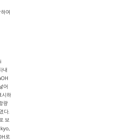
포함하여
i
나타내
aOH
 넣어
 표시하
 함량
였다.
로 보
kyo,
OH로