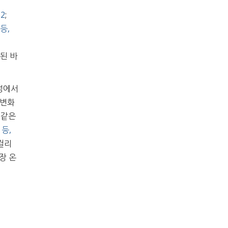
12
;
 등,
된 바
정에서
 변화
 같은
 등,
걸리
장 온