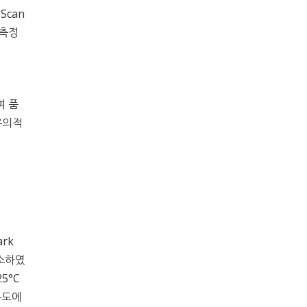
Scan
 측정
여 품
유의적
rk
감소하였
5°C
온도에