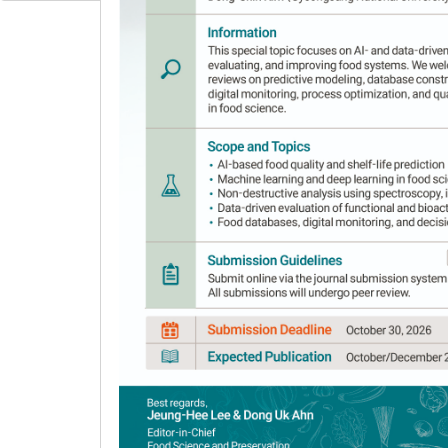
independent two-step fermen
1
,
2
2
Hyun-Soo Kim
,
Jeong Sil Choi
,
Seok 
Author Information & Copyright
▼
Received:
Jul 07, 2020
; Revised:
Sep 16, 2020
; A
Published Online: Oct 30, 2020
요약
본 연구에서는 단행복발효에 의한 막걸리의 저장 온도
이었으며, 저장 기간이 경과함에 따라 모든 저장 온도
저장 91일 차에 저장 온도 10°C에서 0.33%, 15°
이 증가하는 경향을 나타내었다. 아미노산도는 10°C 저장 시 
일 차에 0.55로 초기 0.11에서 저장 기간과 저장
가 증가할수록 휘발산 함량의 증가폭이 커지는 것을 확
다. ΔE는 전체적인 색도의 차이를 나타내는 것으로 10