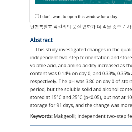
적으로 차이가 있었으며, 15°C보다 25°C에서 저장
록 품질 변화가 발생하는 것을 확인할 수 있었고, 저
I don't want to open this window for a day.
통 온도가 10°C이므로 저장 온도를 10, 15, 및 
단행복발효 막걸리의 품질 변화가 더 적을 것으로 사
Abstract
This study investigated changes in the quali
independent two-step fermentation and stored a
volatile acid, and amino acidity increased as 
content was 0.14% on day 0, and 0.33%, 0.35% 
respectively. The pH was 3.86 on day 0 of sto
period, but the soluble solid and alcohol conten
stored at 15°C and 25°C (p<0.05), but not at 10
storage for 91 days, and the change was more
Keywords:
Makgeolli; independent two-step fe