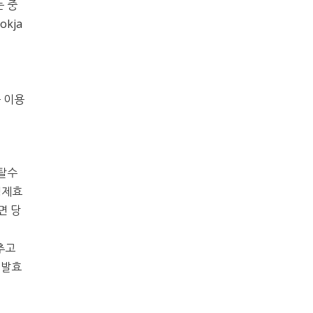
는 중
okja
를 이용
 탈수
무정제효
면 당
맞추고
 발효