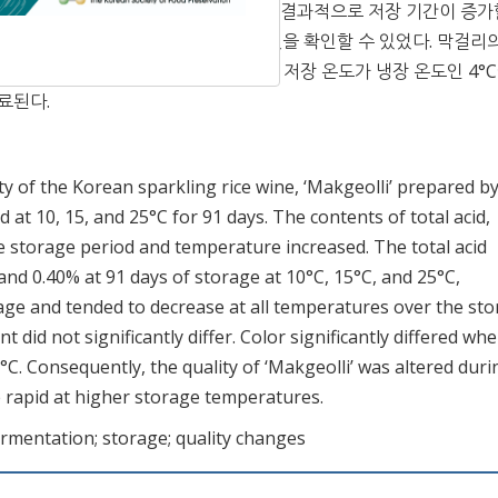
 시 변화가 더 큰 것을 확인할 수 있었다. 결과적으로 저장 기간이 증
장 온도가 높을수록 품질 변화가 빠른 것을 확인할 수 있었다. 막걸리
25°C로 설정하여 품질 변화를 살펴보았지만 저장 온도가 냉장 온도인 4°
료된다.
ty of the Korean sparkling rice wine, ‘Makgeolli’ prepared b
t 10, 15, and 25°C for 91 days. The contents of total acid,
the storage period and temperature increased. The total acid
and 0.40% at 91 days of storage at 10°C, 15°C, and 25°C,
rage and tended to decrease at all temperatures over the st
t did not significantly differ. Color significantly differed wh
°C. Consequently, the quality of ‘Makgeolli’ was altered duri
 rapid at higher storage temperatures.
rmentation; storage; quality changes