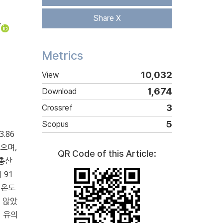
Share X
*
Metrics
10,032
View
1,674
Download
3
Crossref
5
Scopus
.86
으며,
QR Code of this Article:
 총산
 91
 온도
 않았
시 유의