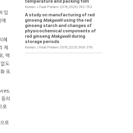
temperature and packing film
Korean J Food Preserv 2018;25(6):742-753.
어 있
A study on manufacturing of red
시에
ginseng
Makgeolli
using the red
ginseng starch and changes of
physicochemical components of
red ginseng
Makgeolli
during
 식혜
storage periods
리 제
Korean J Food Preserv 2015;22(3):369-376.
, 맥
 없도
화 또
yces
,
 등의
으로
적으로