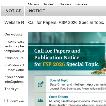
Metrics
E-alert
Online submission
NOTICE
NOTICE
Website Renewal Notice
Call for Papers: FSP 2026 Special Topic
Our website has recently been renewed.
In some cases, images, CSS files, or other settings saved in your b
visits may be reused instead of downloading the latest files. As a r
Home
Journa
temporarily appear incorrectly or may not display properly.
If this occurs, please perform a hard refresh.
Korean J. Food Preserv.
2020
;
27
(
6
):
685
-
693
pISSN: 1738-7248, eISSN: 2287-7428
- Windows: Ctrl + F5
DOI:
https://doi.org/10.11002/kjfp.2020.27.6.68
- Mac: Command + Shift + R
Article
If you encounter any errors or difficulties while using the website, p
info@guhmok.com.
단행복발효 막걸리의 저장 중 품
Thank you.
1
,
2
2
3
1
김현수
,
최정실
,
유석헌
,
김명곤
,
임보
I don't want to open this window for a day.
Changes in quality characteri