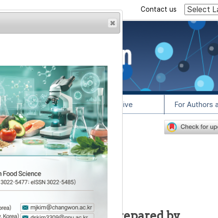
Contact us
rowser from previous
esult, some pages may
l Info
Article Archive
For Authors 
5
lease contact us at
질 특성 변화
2
2
,
*
라
,
정석태
stics of ‘Makgeolli’ prepared by