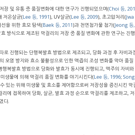
저장 및 유통 중 품질변화에 대한 연구가 진행되었으며(
Choi 등, 20
해 저온살균(
Lee 등, 1991
), UV살균(
Lee 등, 2009
), 초고압처리(
Jwa
개선을 위한 효모 탐색(
Baek 등, 2011
)과 천연첨가물 첨가(
Jeong 등,
발효 방식으로 제조된 막걸리의 저장 중 품질 변화에 관한 연구는 진행
 따로 진행되는 단행복발효 방법으로 제조되고, 당화 과정 후 자비과
의 오염 방지와 효소 불활성으로 인한 맥즙의 조성 변화를 막아 품질
는 병행복발효 방법으로 당화와 발효가 동시에 진행되고, 맥주의 자비와
 미생물에 의해 막걸리 품질 변화를 야기시킨다(
Lee 등, 1996
;
Song
될 수 있는 위해 미생물 및 효소를 제어함으로써 저장성을 증진시킨 막
리에 접목하여 당화, 살균, 발효 과정 순으로 막걸리를 제조하고, 저
였다.