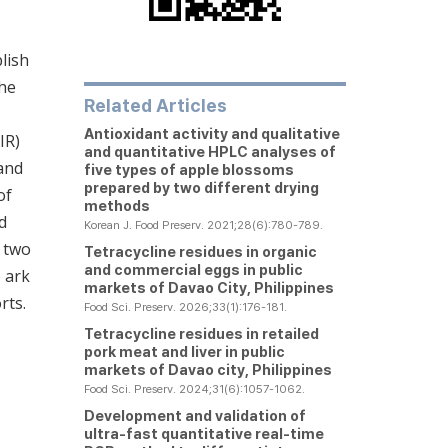
lish
he
Related Articles
Antioxidant activity and qualitative
IR)
and quantitative HPLC analyses of
 and
five types of apple blossoms
prepared by two different drying
of
methods
d
Korean J. Food Preserv. 2021;28(6):780-789.
f two
Tetracycline residues in organic
and commercial eggs in public
e ark
markets of Davao City, Philippines
rts.
Food Sci. Preserv. 2026;33(1):176-181.
Tetracycline residues in retailed
pork meat and liver in public
markets of Davao city, Philippines
Food Sci. Preserv. 2024;31(6):1057-1062.
Development and validation of
ultra-fast quantitative real-time