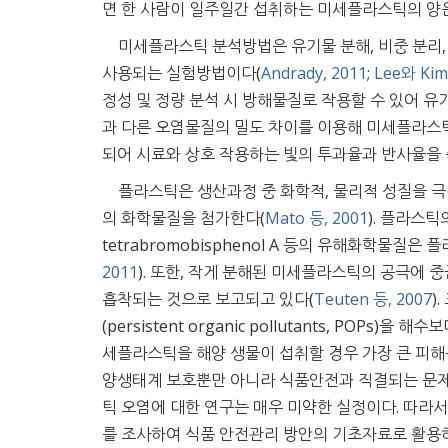
면 한 사람이 일주일간 섭취하는 미세플라스틱의 양은 5 g이라
미세플라스틱 분석방법은 유기물 분해, 비중 분리, Four
사용되는 실험방법이다(
Andrady, 2011
;
Lee와 Kim
정성 및 정량 분석 시 방해물질로 작용할 수 있어 
과 다른 오염물질의 밀도 차이를 이용해 미세플라스
되어 시료와 상호 작용하는 빛의 투과율과 반사율을
플라스틱은 생산과정 중 화학적, 물리적 성질을 극대화하기 위
의 화학물질을 첨가한다(
Mato 등, 2001
). 플라스틱의
tetrabromobisphenol A 등의 유해화학물
2011
). 또한, 작게 분해된 미세플라스틱의 공극에 
흡착되는 것으로 보고되고 있다(
Teuten 등, 2007
)
(persistent organic pollutants, POPs)을 해수보
세플라스틱을 해양 생물이 섭취할 경우 가장 큰 피해
양생태계 보호뿐만 아니라 식품안전과 직결되는 문
틱 오염에 대한 연구는 매우 미약한 실정이다. 따라
를 조사하여 식품 안전관리 방안의 기초자료로 활용