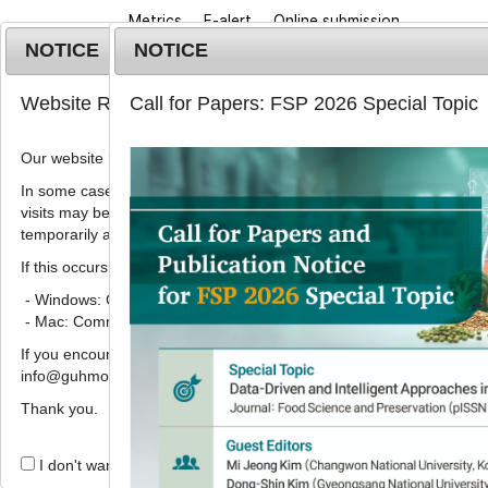
Metrics
E-alert
Online submission
NOTICE
NOTICE
Website Renewal Notice
Call for Papers: FSP 2026 Special Topic
Our website has recently been renewed.
In some cases, images, CSS files, or other settings saved in your b
visits may be reused instead of downloading the latest files. As a r
Home
Journa
temporarily appear incorrectly or may not display properly.
If this occurs, please perform a hard refresh.
Korean J. Food Preserv.
2020
;
27
(
3
):
416
-
421
pISSN: 1738-7248, eISSN: 2287-7428
- Windows: Ctrl + F5
DOI:
https://doi.org/10.11002/kjfp.2020.27.3.41
- Mac: Command + Shift + R
Article
If you encounter any errors or difficulties while using the website, p
info@guhmok.com.
피조개 중 잔류 미세플라스틱의 정
Thank you.
1
1
1
1
이한철
,
조아현
,
강주영
,
박은지
,
박민지
I don't want to open this window for a day.
Qualitative and quantitative 