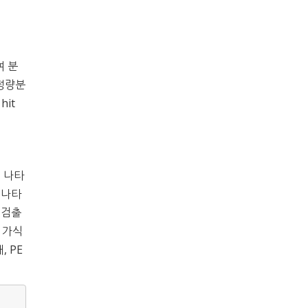
여 분
 정량분
hit
 나타
로 나타
이 검출
의 가식
, PE