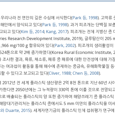
 우리나라 전 연안의 깊은 수심에 서식한다(
Park 등, 1998
). 고막류 
남해안에서 양식되고 있다(
Park 등, 1998
). 과거 피조개는 단백질 보
고되고 있다(
Kim 등, 2014
;
Kang, 2017
). 피조개는 전체 지방산 중
 Research Development Institute, 2019), 글루탐산이 205 
1,966 mg/100 g 함유되어 있다(
Park, 2002
). 피조개의 생리활성이
톤으로 약 2배 증가하였다(Korea Rural Economic Institute, 2
을 조사한 결과, 육류, 채소류, 패류 중 패류에 대한 안전성에 대해 가장
또한, 패류는 여과섭이 활동을 통해 해수에 존재하는 중금속, 유해화학물질 등
할 수 있다고 보고되고 있다(
Cliver, 1988
;
Chen 등, 2008
).
012년 전 세계 플라스틱 생산량은 2억 8천 톤으로 지난 60년 사이 
한다면 2050년에는 그 누적량이 330억 톤에 이를 것으로 전망되
양으로 배출되는 플라스틱의 양 또한 증가하여 해양쓰레기 중 플라스틱
국 해양대기관리처는 플라스틱 중에서도 5 mm 미만의 플라스틱을 미
s와 Duarte, 2015
). 세계자연기금의 플라스틱 인체 섭취평가 연구에