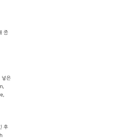
개 중
에 넣은
n,
e,
긴 후
h