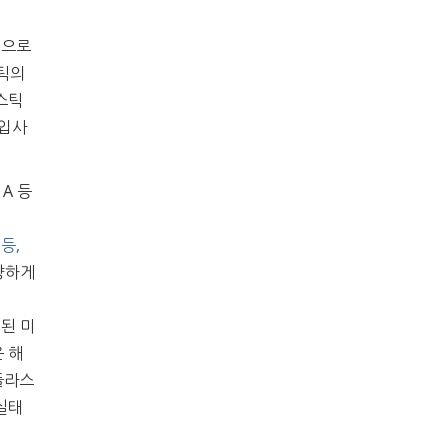
반적으로
스틱의
스틱
 입사
 A 등
 등,
양하게
염된 미
 해
플라스
실태