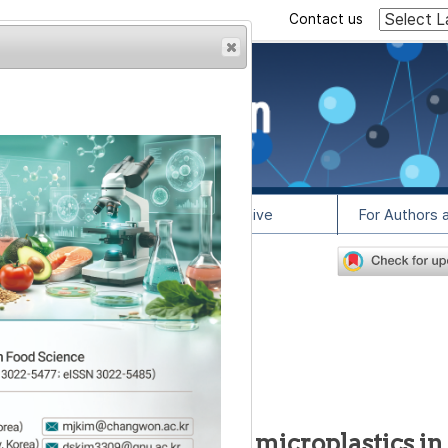
Contact us
rowser from previous
esult, some pages may
l Info
Article Archive
For Authors 
6
lease contact us at
성 및 정량 평가
1
1
,
*
,
김중범
evaluation of residual microplastics in