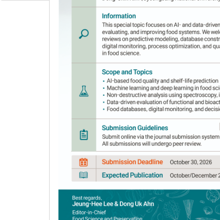
ark shell
1
1
Han-Cheol Lee
,
Ah-Hyeon Jo
,
Ju-Yeong
Author Information & Copyright
▼
Received:
Feb 17, 2020
; Revised:
Mar 18, 2020
;
Published Online: Jun 30, 2020
요 약
본 연구에서는 유통 중인 피조개에 대한 미세플
하였다. 본 실험에 사용된 재료는 전라남도 일부 지
KOH로 분해한 후 Fourier transform infr
MP/Individual, 재질은 PP, PE, epoxy로 분석
PE, polyester로 분석되었다. 피조개 C의 미세플라스틱 잔류
분석되었다. 미세플라스틱은 유해화학물질을 흡착하여
에 대한 미세플라스틱 잔류량을 주기적으로 모니터링