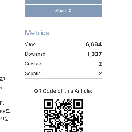
Share X
Metrics
6,684
View
1,337
Download
2
Crossref
2
Scopus
고자
%
QR Code of this Article:
P,
ate로
수산물