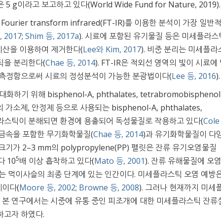
고 보고하고 있다(World Wide Fund for Nature, 2019).
ier transform infrared(FT-IR)를 이용한 분석이 가장 일
, 2017
;
Shim 등, 2017a
). 시료에 포함된 유기물질 등은 미세플라
유기산을 이용하여 제거한다(
Lee와 Kim, 2017
). 비중 분리는 미세플라
틱을 분리한다(
Chae 등, 2014
). FT-IR은 적외선 영역의 빛이 시료에
 측정함으로써 시료의 정성분석이 가능한 분광법이다(
Lee 등, 2016
).
해 bisphenol-A, phthalates, tetrabromobisphenol
 가소제, 안정제 등으로 사용되는 bisphenol-A, phthalates,
질은 플라스틱이 분해되면 환경에 용출되어 독성물질로 작용하고 있다(
Cole
중금속을 포함한 무기화학물질(
Chae 등, 2014
)과 유기화학물질이 다
. 크기가 2–3 mm의 polypropylene(PP) 펠릿은 잔류 유기오염물질
5
다 10
배 이상 흡착하고 있다(
Mato 등, 2001
). 잔류 유해물질에 오
는 먹이사슬의 최종 단계에 있는 인간이다. 미세플라스틱 오염 예방은
제이다(
Moore 등, 2002
;
Browne 등, 2008
). 그러나 현재까지 미세
서 본 연구에서는 시중에 유통 중인 피조개에 대한 미세플라스틱 잔류
하고자 하였다.