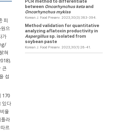
PCR method to differentiate
between
Oncorhynchus keta
and
Oncorhynchus mykiss
Korean J. Food Preserv. 2023;30(3):383-394.
중 피
Method validation for quantitative
충원으
analyzing aflatoxin productivity in
 다가
Aspergillus
sp. isolated from
soybean paste
mg/
Korean J. Food Preserv. 2023;30(1):28-41.
 밝혀
018).
 큰
을 섭
170
고 있다
 비율
세플라
 따르