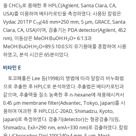
을 CHCl
로 용해한 후 HPLC(Agilent, Santa Clara, CA,
3
USA)를 이용하여 베타카로틴을 측정하였다. 사용된 칼럼은
Vydac 201TP C
(4.6 mm×250 mm, 5 μm, GRACE, Santa
18
Clara, CA, USA)이며, 검출기는 PDA detector(Agilent, 452
nm), 이동상은 MeOH:BuOH:H
O= 6:1:3과
2
MeOH:BuOH:H
O=89.5:10:0.5의 유기용매를 혼합하여 사용
2
하였고, 분석 시간은 65분이었다.
비타민 E
토코페롤은 Lee 등(1998)의 방법에 따라 알칼리 비누화법
으로 추출한 후 HPLC로 분석하였다. 추출법은 베타카로틴과
같으며, 추출액을 질소 농축한 후 n-hexane에 재용해시켜서
0.45 μm membrane filter(Advantec, Tokyo, Japan)를 사
용하여 여과한 후 HPLC(LC-20AD, Shimadzu, Kyoto,
Japan)로 측정하였다. 검출기(detector)는 형광검출기(링,
Shimadzu, Exλ=290 nm, emλ=330 nm)로 검출하였다. 칼럼
은 LiChrospher Diol 100(240×4 mm, 5 μm, Merk,