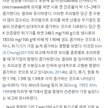
사한 경향을 나타났다. 오븐에 굽거나(roasted) 전자레인지
(microwaved)에 요리를 하면 시료 중 잔존율이 약 1.5–2배가
증가한다는 결과와 유사하였다. 이러한 조리법은 당근 중 수분
이 많이 감소되는 조리법으로 조리를 하면 난용성 무기질인 칼
슘의 잔존율이 상대적으로 증가하는 것으로 사료된다. 당근 중
K 잔존량은 튀기기를 하면 348.5 mg/100 g으로 생시료의
183.50 mg/100 g에 비해 약 1.90배 정도 증가하는 것으로 나
타나, 튀기기가 가장 높게 증가하는 경향을 보였다. 이것은
Kim
과 Chung(2017)
의 보고에 따르면 오이를 종류별로 조리하였
을 때 무기질의 함량이 증가하였다는 결과와 잘 일치하였다. 이
는 조리과정 중 수분감소로 인하여 상대적으로 고형분 함량이
증가하는 것으로 보고 있다(
Kim, 2014b
). 굽기, 볶기, 찜을 하
면 1.1배, 1.3배 및 1.3배로 각각 증가하는 것으로 나타났다
(p<0.001). 이는 Ahn과 Song 등의 보고(
Song, 1992
;
Ahn,
1999
)에 따르면 볶기에서 칼슘 함량의 잔존량이 가장 높았다
는 보고와 유사하였다.
Na의 함량은 125.7 mg/100 g으로 튀기기를 하면 가장 높