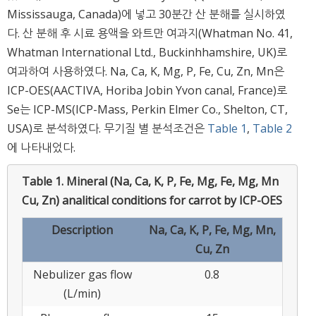
Mississauga, Canada)에 넣고 30분간 산 분해를 실시하였
다. 산 분해 후 시료 용액을 와트만 여과지(Whatman No. 41,
Whatman International Ltd., Buckinhhamshire, UK)로
여과하여 사용하였다. Na, Ca, K, Mg, P, Fe, Cu, Zn, Mn은
ICP-OES(AACTIVA, Horiba Jobin Yvon canal, France)로
Se는 ICP-MS(ICP-Mass, Perkin Elmer Co., Shelton, CT,
USA)로 분석하였다. 무기질 별 분석조건은
Table 1
,
Table 2
에 나타내었다.
Table 1.
Mineral (Na, Ca, K, P, Fe, Mg, Fe, Mg, Mn
Cu, Zn) analitical conditions for carrot by ICP-OES
Description
Na, Ca, K, P, Fe, Mg, Mn,
Cu, Zn
Nebulizer gas flow
0.8
(L/min)