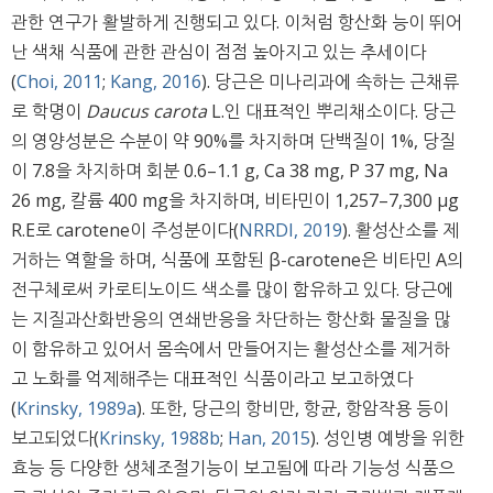
관한 연구가 활발하게 진행되고 있다. 이처럼 항산화 능이 뛰어
난 색채 식품에 관한 관심이 점점 높아지고 있는 추세이다
(
Choi, 2011
;
Kang, 2016
). 당근은 미나리과에 속하는 근채류
로 학명이
Daucus carota
L.인 대표적인 뿌리채소이다. 당근
의 영양성분은 수분이 약 90%를 차지하며 단백질이 1%, 당질
이 7.8을 차지하며 회분 0.6–1.1 g, Ca 38 mg, P 37 mg, Na
26 mg, 칼륨 400 mg을 차지하며, 비타민이 1,257–7,300 μg
R.E로 carotene이 주성분이다(
NRRDI, 2019
). 활성산소를 제
거하는 역할을 하며, 식품에 포함된 β-carotene은 비타민 A의
전구체로써 카로티노이드 색소를 많이 함유하고 있다. 당근에
는 지질과산화반응의 연쇄반응을 차단하는 항산화 물질을 많
이 함유하고 있어서 몸속에서 만들어지는 활성산소를 제거하
고 노화를 억제해주는 대표적인 식품이라고 보고하였다
(
Krinsky, 1989a
). 또한, 당근의 항비만, 항균, 항암작용 등이
보고되었다(
Krinsky, 1988b
;
Han, 2015
). 성인병 예방을 위한
효능 등 다양한 생체조절기능이 보고됨에 따라 기능성 식품으