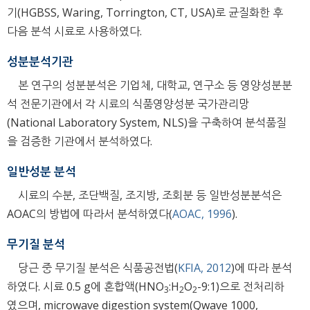
기(HGBSS, Waring, Torrington, CT, USA)로 균질화한 후
다음 분석 시료로 사용하였다.
성분분석기관
본 연구의 성분분석은 기업체, 대학교, 연구소 등 영양성분분
석 전문기관에서 각 시료의 식품영양성분 국가관리망
(National Laboratory System, NLS)을 구축하여 분석품질
을 검증한 기관에서 분석하였다.
일반성분 분석
시료의 수분, 조단백질, 조지방, 조회분 등 일반성분분석은
AOAC의 방법에 따라서 분석하였다(
AOAC, 1996
).
무기질 분석
당근 중 무기질 분석은 식품공전법(
KFIA, 2012
)에 따라 분석
하였다. 시료 0.5 g에 혼합액(HNO
:H
O
-9:1)으로 전처리하
3
2
2
였으며, microwave digestion system(Qwave 1000,