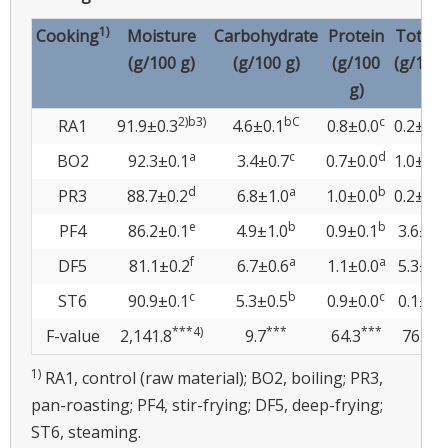
1)
Cooking
Moisture
Carbohydrate
Protein
Total f
(g/100 g)
(g/100 g)
(g/100
(g/100 
g)
2)
b3)
bC
c
RA1
91.9±0.3
4.6±0.1
0.8±0.0
0.2±0.3
a
c
d
BO2
92.3±0.1
3.4±0.7
0.7±0.0
1.0±0.3
d
a
b
PR3
88.7±0.2
6.8±1.0
1.0±0.0
0.2±0.3
e
b
b
PF4
86.2±0.1
4.9±1.0
0.9±0.1
3.6±0.
f
a
a
DF5
81.1±0.2
6.7±0.6
1.1±0.0
5.3±0.
c
b
c
ST6
90.9±0.1
5.3±0.5
0.9±0.0
0.1±0.
***4)
***
***
**
F-value
2,141.8
9.7
64.3
76.3
1)
RA1, control (raw material); BO2, boiling; PR3,
pan-roasting; PF4, stir-frying; DF5, deep-frying;
ST6, steaming.