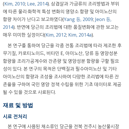
(
Kim, 2010
;
Lee, 2014
). 삼겹살과 가금류의 조리방법과 부위
에 따른 물리·화학적 특성 변화의 영양소 함량 및 아미노산의
함량 차이가 난다고 보고하였다(
Yang 등, 2009
;
Jeon 등,
2014
). 반면에 당근의 조리법에 대한 품질변화에 관한 보고는
매우 미미한 실정이다(
Kim, 2012
;
Kim, 2014a
).
본 연구를 통하여 당근을 각종 전통 조리법에 따라 제조한 후
무기질, 카로티노이드, 비타민 E, 아미노산, 당류 등 영양성분
함량을 조리가공계수와 잔존량 및 영양성분 함량을 구할 필요
성이 있다. 본 연구의 목적은 단백질과 필수아미노산 및 기타
아미노산의 함량과 조성을 조사하여 다양한 조리법에 따른 잔
존율을 구하여 국민 영양 정책 수립을 위한 기초 데이터로 제공
될 수 있을 것으로 사료된다.
재료 및 방법
시료 전처리
본 연구에 사용된 채소류인 당근을 전북 전주시 농산물시장