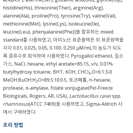
histidine(His), threonine(Ther), arginine(Arg),
alanine(Ala), proline(Pro), tyrosine(Try), valine(Val),
methionine(Met), lysine(Lys), isoleucine(Ile),
leucine(Leu), phenyalanine(Phe)]을 함유하는 mixed
standard를 사용하였고, 아미노산 표준용액은 위 표준원액을
각각 0.01, 0.025, 0.05, 0.100, 0.250 μM/mL의 농도가 되도
록 증류수로 희석하여 사용하였다. Pyrogallol ethanol, 질소
가스, NaCl, hexane, ethyl acetate=85:15, v/v, 0.01%
butylhydroxy toluene, BHT, KOH, CHCl
,O=6:1:3과
3
MeOH:BuOH:H
O=89.5:10:0.5, 토코페롤, n-hexane,
2
protease, α-amylase, folate vonjugase(Pel-Freeze
Biologicals, Rogers, AR, USA),
Lactobacillus casei
spp.
rhamnosus
(ATCC 7469)을 사용하였고, Sigma-Aldrich 사
에서 구매하였다.
조리 방법