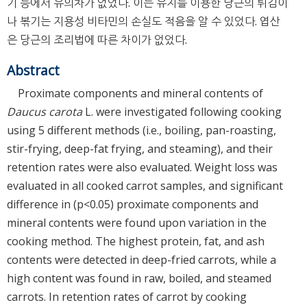
기 등에서 유의차가 없었다. 이는 유지를 이용한 당근의 튀김이
나 볶기는 지용성 비타민의 손실도 적음을 알 수 있었다. 엽산
은 당근의 조리법에 따른 차이가 없었다.
Abstract
Proximate components and mineral contents of
Daucus carota
L. were investigated following cooking
using 5 different methods (i.e., boiling, pan-roasting,
stir-frying, deep-fat frying, and steaming), and their
retention rates were also evaluated. Weight loss was
evaluated in all cooked carrot samples, and significant
difference in (p<0.05) proximate components and
mineral contents were found upon variation in the
cooking method. The highest protein, fat, and ash
contents were detected in deep-fried carrots, while a
high content was found in raw, boiled, and steamed
carrots. In retention rates of carrot by cooking