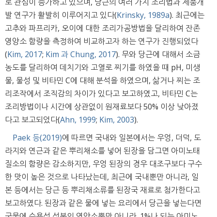
로 관심이 증가하고 있으며, 당근의 여러 가지 조리법과 제품개
발 연구가 활발히 이루어지고 있다(
Krinsky, 1989a
). 최근에는
고추와 파프리카, 오이에 대한 조리가공방법을 달리하여 잔존
영양소 함량을 측정하여 비교하고자 하는 연구가 진행되었다
(
Kim, 2017
;
Kim 과 Chung, 2017
). 무와 당근에 대해서 소금
농도를 달리하여 데치기와 고열로 찌기를 하였을 때 pH, 미생
물, 물성 및 비타민 C에 대해 분석을 하였으며, 삶거나 찌는 조
리조작에서 조직감의 차이가 있다고 보고하였고, 비타민 C는
조리방법이나 시간에 상관없이 원재료보다 50% 이상 낮아졌
다고 보고되었다(
Ahn, 1999
;
Kim, 2003
).
Paek 등(2019)
에 따르면 국내와 일본에서는 우엉, 더덕, 도
라지와 연근과 같은 뿌리채소를 넣어 된장을 담그면 아미노태
질소의 함량은 감소하지만, 우엉 된장의 경우 대조구보다 구수
한 맛이 높은 것으로 나타났는데, 최근에 국내뿐만 아니라, 일
본 등에서는 당근 등 뿌리채소류를 된장국 재료로 첨가한다고
보고하였다. 된장과 같은 물에 넣는 요리에서 당근을 넣는다면
국물에 수용성 성분의 영양소뿐만 아니라, 1%나 되는 아미노