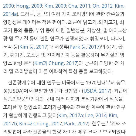
2000
;
Hong, 2009
;
Kim, 2009
;
Cha, 2011
;
Oh, 2012
;
Kim,
2014a
). 그러나, 당근의 여러 가지 조리방법에 관한 잔존율과
영양성분 데이터는 적은 편이다. 최근에 닭고기, 돼지고기, 쇠
고기 등의 품종, 부위 등에 대한 일반성분, 지방산, 총 아미노산
량 및 무기질 등에 관한 연구가 진행되었다. 취청오이, 다다기,
노각 등(
Kim 등, 2017
)과 버섯류(
Park 등, 2017
)의 삶기, 굽
기, 튀기기, 로스팅 및 전자레인지 등을 활용하여 무기질의 영
양소 함량 분석(
Kim과 Chung, 2017
)과 당근의 다양한 전 처
리 및 조리방법에 따른 이화학적 특성 등을 보고하였다.
잔존량계수에 대한 연구는 미국에서는 1970년대부터 농무
성(USDA)에서 활발한 연구가 진행됐고(
USDA, 2017
), 최근에
식품의약품안전처와 국내 여러 대학과 분석기관에서 식품을
조리한 후 영양소의 조리가공계수와 잔존량 계수에 관한 연구
가 활발하게 진행되고 있다(
Kim, 2017a
;
Lee, 2014
;
Kim,
2017b
;
Kim과 Chung, 2017
;
Park, 2017
). 한우는 부위와 조
리방법에 따라 잔존율의 함량 차이가 매우 크다고 보고되었다