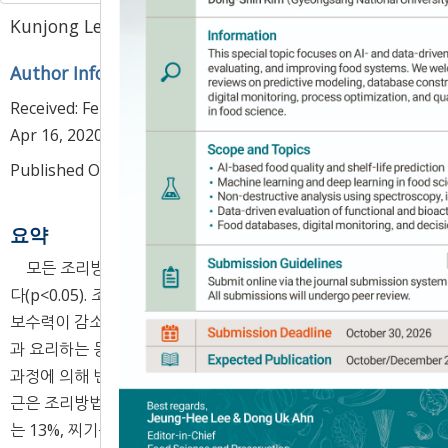
1
1
,
2
,
*
Kunjong Lee
,
Heajung Chung
Author Information & Copyright
▼
Received:
Feb 06, 2020
; Revised:
Apr 02, 2020
; Accepted:
Apr 16, 2020
Published Online: Jun 30, 2020
요약
모든 조리방법에 따라 가공계수는 유의적인 차이를 나타냈
다(p<0.05). 조리 후 중량의 감소로 인하여 당근의 부피가 줄어
보수력이 감소하게 되며, 이것은 중량감소로 나타나 조리시간
과 요리하는 동안의 온도에 따라 감소량이 크게 나타났다. 조리
과정에 의해 변화하는 당근의 조리가공계수를 나타내었다. 당
근은 조리방법에 따라 각각 튀기기는 54%, 굽기는 17%, 볶기
는 13%, 찌기는 9%, 삶기는 약 8% 정도의 중량이 감소하는 것