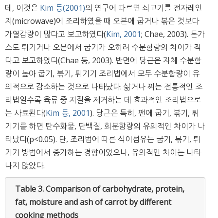
데, 이것은
Kim 등(2001)
의 연구에 따르면 쇠고기를 전자레인
지(microwave)에 조리하였을 때 오븐에 굽거나 볶은 것보다
가열감량이 많다고 보고하였다(
Kim, 2001
; Chae, 2003). 돈가
스도 튀기거나 오븐에서 굽기가 오히려 수분함량의 차이가 적
다고 보고하였다(Chae 등, 2003). 반면에 당근은 자체 수분함
량이 높아 굽기, 볶기, 튀기기 조리법에서 모두 수분함량이 유
의적으로 감소하는 것으로 나타났다. 삶거나 찌는 전통적인 조
리법일수록 육류 중 지질을 제거하는 데 효과적인 조리법으로
는 사료된다(
Kim 등, 2001
). 당근은 특히, 팬에 굽기, 볶기, 튀
기기를 하면 탄수화물, 단백질, 회분함량의 유의적인 차이가 나
타났다(p<0.05). 단, 조리법에 따른 식이섬유는 굽기, 볶기, 튀
기기 방법에서 증가하는 경향이었으나, 유의적인 차이는 나타
나지 않았다.
Table 3.
Comparison of carbohydrate, protein,
fat, moisture and ash of carrot by different
cooking methods