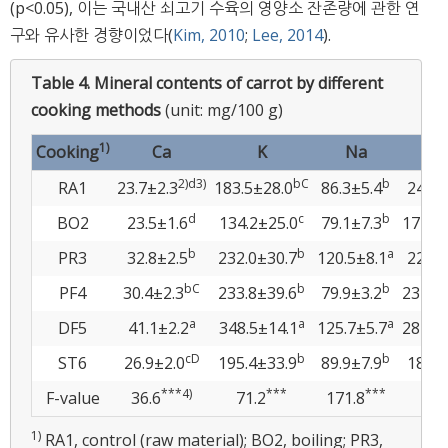
(p<0.05), 이는 국내산 쇠고기 수육의 영양소 잔존량에 관한 연
구와 유사한 경향이었다(
Kim, 2010
;
Lee, 2014
).
Table 4.
Mineral contents of carrot by different
cooking methods
(unit: mg/100 g)
1)
Cooking
Ca
K
Na
F
2)
d3)
bC
b
RA1
23.7±2.3
183.5±28.0
86.3±5.4
244.2
d
c
b
BO2
23.5±1.6
134.2±25.0
79.1±7.3
171.8
b
b
a
PR3
32.8±2.5
232.0±30.7
120.5±8.1
228.5
bC
b
b
PF4
30.4±2.3
233.8±39.6
79.9±3.2
234.9
a
a
a
DF5
41.1±2.2
348.5±14.1
125.7±5.7
284.4
cD
b
b
ST6
26.9±2.0
195.4±33.9
89.9±7.9
189.6
***4)
***
***
F-value
36.6
71.2
171.8
0
1)
RA1, control (raw material); BO2, boiling; PR3,