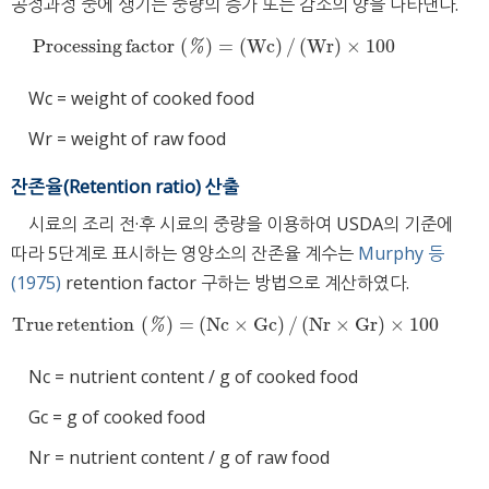
공정과정 중에 생기는 중량의 증가 또는 감소의 양을 나타낸다.
Processing
factor
(
)
=
(
Wc
)
/
(
Wr
)
×
100
Processing
factor
(
%
)
=
(
Wc
)
/
(
Wr
)
×
100
%
Wc = weight of cooked food
Wr = weight of raw food
잔존율(Retention ratio) 산출
시료의 조리 전·후 시료의 중량을 이용하여 USDA의 기준에
따라 5단계로 표시하는 영양소의 잔존율 계수는
Murphy 등
(1975)
retention factor 구하는 방법으로 계산하였다.
True
retention
(
)
=
(
Nc
×
Gc
)
/
(
Nr
×
Gr
)
×
100
True
retention
(
%
)
=
(
Nc
×
Gc
)
/
(
Nr
×
Gr
)
×
100
%
Nc = nutrient content / g of cooked food
Gc = g of cooked food
Nr = nutrient content / g of raw food