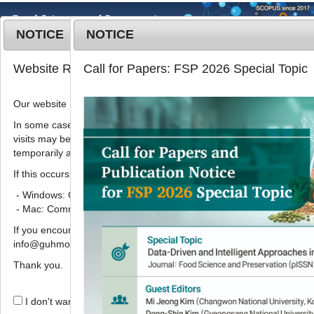
NOTICE
NOTICE
MENU
T
Website Renewal Notice
Call for Papers: FSP 2026 Special Topic
o
g
Our website has recently been renewed.
Korean J. Food Preserv.
2020
;
g
27
(
3
):
311
-
324
l
In some cases, images, CSS files, or other settings saved in your b
pISSN: 1738-7248, eISSN: 2287-7428
visits may be reused instead of downloading the latest files. As a r
e
DOI:
https://doi.org/10.11002/kjfp.2020.27.3.311
temporarily appear incorrectly or may not display properly.
n
Article
a
If this occurs, please perform a hard refresh.
v
- Windows: Ctrl + F5
다양한 조리법에 따른 당근의 영양성분
i
- Mac: Command + Shift + R
함량과 영양소 잔존율
g
If you encounter any errors or difficulties while using the website, p
a
1
1
,
2
,
*
이근종
,
정혜정
info@guhmok.com.
t
i
Thank you.
Nutritional compositions and their
o
retention rates of carrots by
n
I don't want to open this window for a day.
different cooking methods