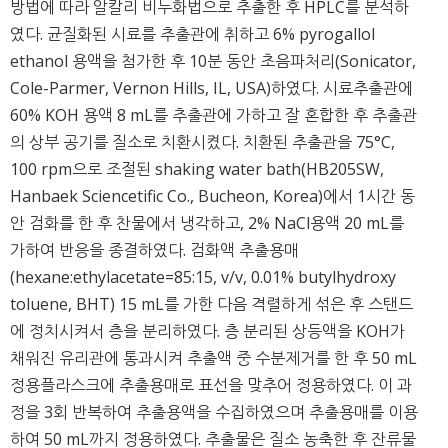
방법에 따라 알칼리 비누화법으로 추출한 후 HPLC를 분석하
였다. 균질화된 시료를 추출관에 취하고 6% pyrogallol
ethanol 용액을 첨가한 후 10분 동안 초음파처리(Sonicator,
Cole-Parmer, Vernon Hills, IL, USA)하였다. 시료추출관에
60% KOH 용액 8 mL를 추출관에 가하고 잘 혼합한 후 추출관
의 상부 공기를 질소로 치환시켰다. 치환된 추출관을 75°C,
100 rpm으로 조절된 shaking water bath(HB205SW,
Hanbaek Sciencetific Co., Bucheon, Korea)에서 1시간 동
안 검화를 한 후 찬물에서 냉각하고, 2% NaCl용액 20 mL를
가하여 반응을 종결하였다. 검화액 추출용매
(hexane:ethylacetate=85:15, v/v, 0.01% butylhydroxy
toluene, BHT) 15 mL를 가한 다음 격렬하게 섞은 후 스탠드
에 정치시켜서 층을 분리하였다. 층 분리된 상등액을 KOH가
채워진 유리관에 통과시켜 추출액 중 수분제거를 한 후 50 mL
정용플라스크에 추출용매로 표선을 맞추어 정용하였다. 이 과
정을 3회 반복하여 추출용액을 수집하였으며 추출용매를 이용
하여 50 mL까지 정용하였다. 추출물은 질소 농축한 후 잔류물