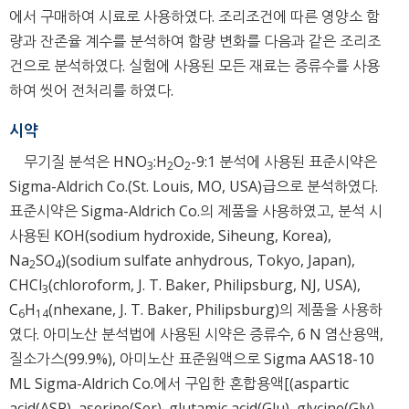
에서 구매하여 시료로 사용하였다. 조리조건에 따른 영양소 함
량과 잔존율 계수를 분석하여 함량 변화를 다음과 같은 조리조
건으로 분석하였다. 실험에 사용된 모든 재료는 증류수를 사용
하여 씻어 전처리를 하였다.
시약
무기질 분석은 HNO
:H
O
-9:1 분석에 사용된 표준시약은
3
2
2
Sigma-Aldrich Co.(St. Louis, MO, USA)급으로 분석하였다.
표준시약은 Sigma-Aldrich Co.의 제품을 사용하였고, 분석 시
사용된 KOH(sodium hydroxide, Siheung, Korea),
Na
SO
)(sodium sulfate anhydrous, Tokyo, Japan),
2
4
CHCl
(chloroform, J. T. Baker, Philipsburg, NJ, USA),
3
C
H
(nhexane, J. T. Baker, Philipsburg)의 제품을 사용하
6
14
였다. 아미노산 분석법에 사용된 시약은 증류수, 6 N 염산용액,
질소가스(99.9%), 아미노산 표준원액으로 Sigma AAS18-10
ML Sigma-Aldrich Co.에서 구입한 혼합용액[(aspartic
acid(ASP), aserine(Ser), glutamic acid(Glu), glycine(Gly),