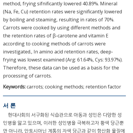
method, frying sifnificantly lowered 40.89%. Mineral
(Na, Fe, Cu) retention rates were significantly lowered
by boiling and steaming, resulting in rates of 70%.
Carrots were cooked by using different methods and
the retention rates of β-carotene and vitamin E
according to cooking methods of carrots were
investigated., In amino acid retention rates, deep-
frying was lowest examined (Arg: 61.64%, Cys: 93.97%).
Therefore, these data can be used as a basis for the
processing of carrots.
Keywords:
carrots; cooking methods; retention factor
서 론
현대사회의 서구화된 식습관으로 아동과 성인은 다양한 성
인병을 앓고 있으며, 이러한 성인병을 극복하고자 황색 당근뿐
만 아니라, 안토시아닌 계통의 자색 당근과 같이 항산화 물질에