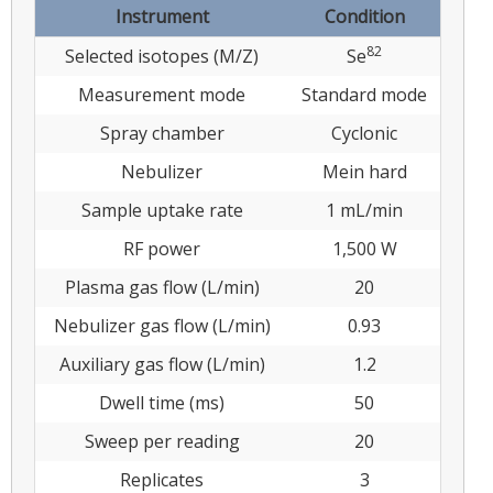
Instrument
Condition
82
Selected isotopes (M/Z)
Se
Measurement mode
Standard mode
Spray chamber
Cyclonic
Nebulizer
Mein hard
Sample uptake rate
1 mL/min
RF power
1,500 W
Plasma gas flow (L/min)
20
Nebulizer gas flow (L/min)
0.93
Auxiliary gas flow (L/min)
1.2
Dwell time (ms)
50
Sweep per reading
20
Replicates
3