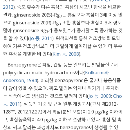
2012
). 증포 횟수가 다른 홍삼과 흑삼의 사포닌 함량을 비교한
결과, ginsenoside 20(S)-Rg
는 홍삼보다 흑삼이 3배 이상 많
3
으며 ginsenoside 20(R)-Rg
또한 홍삼보다 흑삼이 3배 정도
3
많아 ginsenoside Rg
가 증포횟수가 증가할수록 증가하는 것
3
을 알 수 있다(
Jo 등, 2011
). 원적외선을 통한 건조방법을 도입
하여 기존 건조방법보다 더 균일하게 열처리할 수 있어 더 우수
한 흑삼을 개발한 바 있다(
Kim 등, 2008
).
Benzopyrene은 폐암, 간암 등을 일으키는 발암물질로서
polycyclic aromatic hydrocarbons이다(
Kulkarmi와
Anderson, 1984
). 이러한 benzopyrene은 굽거나 볶음식품
에 많이 있을 수 있으며, 찌고 말리는 약재나 튀기거나 훈제하
는 식품에서도 생성되는 것으로 알려져 있다(
Jo 등, 2009
;
Cho
등, 2011
). 식품의 기준 및 규격 일부 개정고시(고시 제2012-
128호, 2012.12.27.)에서 흑삼(분말 포함)이 2.0 μg/kg 이하이
고, 흑삼농축액이 4.0 μg/kg 이하로 설정하고 있다. 홍삼 및 흑
삼의 찌고 말리는 과정에서도 benzopyrene이 생성될 수 있