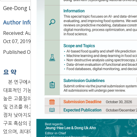
1
,
*
Gee-Dong Lee
Author Information & Copyright
▼
Received:
Aug 13, 2019
; Revised:
Oct 01, 2019
; Accepted:
Oct 07, 2019
Published Online: Feb 28, 2020
요 약
본 연구에서는 benzopyrene이 거의 발생하지 않고 흑삼의
대표적인 기능성 성분인 ginsenoside Rg
와 갈변물질 함량이
3
높은 고품질의 구증구포 흑삼을 개발하고자 낮은 pH에서 증자
및 건조를 하고, 증포횟수가 증가함에 따라 증포 온도와 시간이
점차 낮아지도록 설정한 후 증포조건을 모니터링하였다. 구증
구포 흑삼의 갈색도에 대한 반응표면 형태는 최대점을 나타내
었으며, 최대의 갈색도는 증자 평균시간 155.25분 및 건조 평