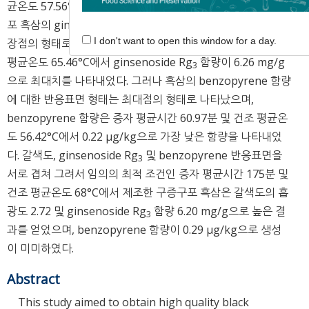
균온도 57.56℃에서 3.39(OD, 420 nm)으로 나타났다. 구증구
포 흑삼의 ginsenoside Rg
함량에 대한 반응표면 형태는 안
3
I don't want to open this window for a day.
장점의 형태로 나타났으며, 증자 평균시간 177.72분 및 건조
평균온도 65.46°C에서 ginsenoside Rg
함량이 6.26 mg/g
3
으로 최대치를 나타내었다. 그러나 흑삼의 benzopyrene 함량
에 대한 반응표면 형태는 최대점의 형태로 나타났으며,
benzopyrene 함량은 증자 평균시간 60.97분 및 건조 평균온
도 56.42°C에서 0.22 μg/kg으로 가장 낮은 함량을 나타내었
다. 갈색도, ginsenoside Rg
및 benzopyrene 반응표면을
3
서로 겹쳐 그려서 임의의 최적 조건인 증자 평균시간 175분 및
건조 평균온도 68°C에서 제조한 구증구포 흑삼은 갈색도의 흡
광도 2.72 및 ginsenoside Rg
함량 6.20 mg/g으로 높은 결
3
과를 얻었으며, benzopyrene 함량이 0.29 μg/kg으로 생성
이 미미하였다.
Abstract
This study aimed to obtain high quality black