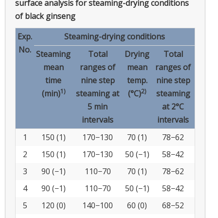
surface analysis for steaming-drying conditions
of black ginseng
Exp.
Steaming-drying conditions
No.
Steaming
Total
Drying
Total
mean
ranges of
mean
ranges of
time
nine step
temp.
nine step
1)
2)
(min)
steaming at
(°C)
steaming
5 min
at 2°C
intervals
intervals
1
150 (1)
170−130
70 (1)
78−62
2
150 (1)
170−130
50 (−1)
58−42
3
90 (−1)
110−70
70 (1)
78−62
4
90 (−1)
110−70
50 (−1)
58−42
5
120 (0)
140−100
60 (0)
68−52