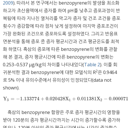
2009
). 따라서 본 연구에서는 benzopyrene의 발생을 최소화
하고자 초산용액에서 증자를 하여 pH를 낮추고 증포과정이 반
복됨에 따라 지나친 열처리를 막고자 증자 및 건조 조건을 증포
횟수가 증감함에 따라 점차 낮게 설정하여 마지막 증포조건이
가장 완화된 조건으로 증포하도록 설정하였다. 그리고 반응표
면분석을 통해 증포 중 증자 평균시간과 건조 평균온도를 최적
화 하였다. 흑삼의 증포에 따른 benzopyrene의 변화를 관찰
해 본 결과, 증자 평균시간에 따른 benzopyrene의 변화는
0.253–0.537 μg/kg의 차이를 나타내었다(
Table 2
). 이를 회
2
귀분석한 결과 benzopyrene에 대한 모델식의 R
은 0.9464
로 5% 이내 유의수준에서 유의성이 인정되었다(data not
shown).
Y
=
−
1
.133774
+
0
.020428X
+
0
.011381X
−
0
.00007
Y
3
=
−
1
.133774
+
0
.020428X
1
+
0
.011381X
2
−
0
.00007165
3
1
2
흑삼의 benzopyrene 함량은 주로 증자 평균시간의 영향을
받아 120분의 증자 평균시간까지는 시간이 증가할수록 증가하
였으나, 120분 이상의 증자 평균시간에서는 시간이 증가할수