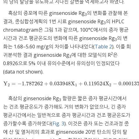
의 당의 탈당을 유도하고 지나친 갈변을 억제하고자 하였다.
흑삼의 증포에 따른 ginsenoside Rg
의 변화를 관찰해 본
3
결과, 중심합성계획의 1번 시료 ginsenoside Rg
의 HPLC
3
chromatogram은 그림 1과 같으며, 100°C에서의 증자 평균
시간과 건조 평균온도의 변화에 따른 ginsenoside Rg
의 변
3
화는 1.68–5.60 mg/g의 차이를 나타내었다(
Table 2
). 이를 회
2
귀분석한 결과 ginsenoside Rg
에 대한 모델식의 R
은
3
0.8926으로 5% 이내 유의수준에서 유의성이 인정되었다
(data not shown).
Y
=
−
1.787262
+
0.033948
X
+
0.119524
X
−
0.00013
Y
2
=
−
1.787262
+
0.033948
X
1
+
0.119524
X
2
−
0.000137
X
1
2
1
2
흑삼의 ginsenoside Rg
함량은 짧은 증자 평균시간에서
3
는 건조 평균온도가 증가해도 거의 변화가 없었으나, 긴 증자
평균시간에서는 일반적으로 증자 평균시간과 건조 평균온도가
증가할수록 증가하였다(
Fig. 3
). 이것은 증자 또는 건조과정 중
에 산 및 열처리의 효과로 ginsenoside 20번 탄소의 당의 탈