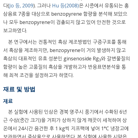
다(
Jo 등, 2009
). 그러나
Hu 등(2008)
은 시중에서 유통되는 홍
삼음료 7종을 대상으로 benzopyrene 함량을 분석해 보았으
나 모두 benzopyrene이 검출되지 않고 있어 안전한 것으로
보고하였다.
본 연구에서는 전통적인 흑삼 제조방법인 구증구포를 통해
서 흑삼을 제조하지만, benzopyrene이 거의 발생하지 않고
흑삼의 대표적인 유효 성분인 ginsenoside Rg
와 갈변물질의
3
함량이 높은 고품질의 흑삼을 개발하고자 반응표면분석을 통
해 최적 조건을 설정하고자 하였다.
재료 및 방법
재료
본 실험에 사용된 인삼은 경북 영주시 풍기에서 수확된 6년
근 수삼(중간 크기)을 거피가 상하지 않게 깨끗이 세척하여 상
온에서 24시간 음건한 후 1 kg씩 지프팩에 넣어 1°C 냉장고에
보관하면서 증삼용으로 사용하였다. 본 실험에 사용한 시약은