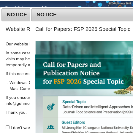
NOTICE
NOTICE
MENU
T
Website Renewal Notice
Call for Papers: FSP 2026 Special Topic
o
g
Our website has recently been renewed.
Korean J. Food Preserv.
2020
;
g
27
(
1
):
66
-
73
l
In some cases, images, CSS files, or other settings saved in your b
pISSN: 1738-7248, eISSN: 2287-7428
visits may be reused instead of downloading the latest files. As a r
e
DOI:
https://doi.org/10.11002/kjfp.2020.27.1.66
temporarily appear incorrectly or may not display properly.
n
Article
a
If this occurs, please perform a hard refresh.
v
- Windows: Ctrl + F5
초산용액으로 증자한 흑삼의
i
- Mac: Command + Shift + R
ginsenoside Rg
발현 최적화
g
3
If you encounter any errors or difficulties while using the website, p
a
1
,
*
이기동
info@guhmok.com.
t
i
Thank you.
Optimization of formation of the
o
ginsenoside Rg
in black ginseng
n
3
I don't want to open this window for a day.
steamed with acetic acid solution