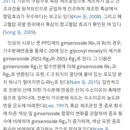
2011
). 기존의 구증구포 흑삼 제조공정으로 제조하지 않고 건
조과정을 원적외선으로 균일하게 건조하여 제조한 흑삼에서
항암효과가 우수하다는 보고도 있다(
Kim 등, 2008
). 그리고 폐
고혈압 유발 흰쥐에서 흑삼의 항고혈압 효과가 확인된 바 있다
(
Song 등, 2009
).
인삼의 사포닌 중 PPD계의 ginsenoside Rb
과 Rc의 경우,
1
가수분해반응을 통해 C-20에 있는 glycosyl moiety의 제거로
ginsenoside 20(S)-Rg
와 20(S)-Rg
로 된다. 그 다음은
3
3
ginsenoside Rg
는 탈수반응에 의해 ginsenoside Rk
과
3
1
Rg
로 변환된다. 또한, C-3 위치의 말단에 붙어 있는 포도당 분
5
자 하나가 떨어지면 G-Rh
로 된다(
Nam 등, 2015
). 일반적으
2
로 전분의 산에 의한 가수분해 반응은 산의 수소이온의 촉매반
응으로 일어나며, 전분의 가수분해 속도는 수소이온의 농도와
반응 온도에 비례한다(
Lee, 1997
). 흑삼 제조관정 중 증포 횟수
에 따른 색상 및 ginsenoside 함량의 변화를 관찰하여 증포 횟
수에 비례하여 ginsenoside Rg
가 증가하며, 색상 또한 증포
3
횟수와 비례하여 증가하는 것으로 알려져 있다(
Nam 등,