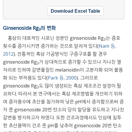
Download Excel Table
Ginsenoside Rg
의 변화
3
홍삼의 대표적인 사포닌 성분인 ginsenoside Rg
는 증포
3
횟수를 증가시키면 증가하는 것으로 알려져 있다(
Nam 등,
2012
). 전통적인 흑삼 가공방식인 구증구포를 할 경우
ginsenoside Rg
가 상대적으로 증가할 수 있으나 지나친 열
3
처리로 인하여 갈변물질인 melanoidin이 고분자화 되어 불용
화 되는 부작용도 있다(
Park 등, 2000
). 그러므로
ginsenoside Rg
도 많이 생성되는 흑삼 제조조건 설정이 필
3
요하다. 따라서 본 연구에서는 흑삼 제조방법을 개선하기 위하
여 증자용수에 초산을 첨가하여 낮은 pH에서 증자함으로써 증
자 중 ginsenoside 20번 탄소의 당의 탈당을 유도하고 지나친
갈변을 방지하고자 하였다. 또한 건조과정에서도 인삼에 침투
한 초산용액이 건조 중 pH를 낮추어 ginsenoside 20번 탄소