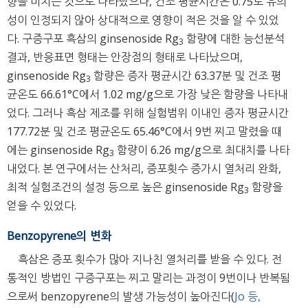
향을 미치는 것으로 나타났으나, 건조 평균시간은 0.75로 유의
성이 인정되지 않아 상대적으로 영향이 적은 것을 알 수 있었
다. 구증구포 흑삼의 ginsenoside Rg
함량에 대한 능선분석
3
결과, 반응표면 형태는 안장점의 형태로 나타났으며,
ginsenoside Rg
함량은 증자 평균시간 63.37분 및 건조 평
3
균온도 66.61°C에서 1.02 mg/g으로 가장 낮은 함량을 나타내
었다. 그러나 흑삼 제조를 위해 실험범위 이내인 증자 평균시간
177.72분 및 건조 평균온도 65.46°C에서 9번 찌고 말렸을 때
에는 ginsenoside Rg
함량이 6.26 mg/g으로 최대치를 나타
3
내었다. 본 연구에서는 산처리, 증포횟수 증가시 열처리 완화,
최적 실험조건의 설정 등으로 높은 ginsenoside Rg
함량을
3
얻을 수 있었다.
Benzopyrene의 변화
흑삼은 증포 횟수가 많아 지나친 열처리를 받을 수 있다. 전
통적인 방법인 구증구포는 찌고 말리는 과정이 9번이나 반복됨
으로써 benzopyrene의 발생 가능성이 높아진다(
Jo 등,