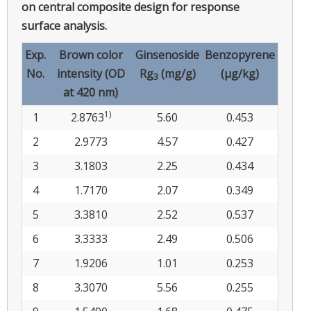
on central composite design for response
surface analysis.
Exp.
Brown color
Ginsenoside
Benzopyrene
No.
intensity (OD
Rg
(mg/g)
(μg/kg)
3
at 420 nm)
1)
1
2.8763
5.60
0.453
2
2.9773
4.57
0.427
3
3.1803
2.25
0.434
4
1.7170
2.07
0.349
5
3.3810
2.52
0.537
6
3.3333
2.49
0.506
7
1.9206
1.01
0.253
8
3.3070
5.56
0.255