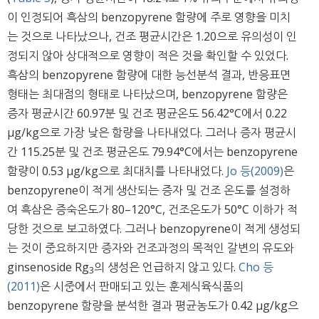
이 인정되어 흑삼의 benzopyrene 함량에 주로 영향을 미치
는 것으로 나타났으나, 건조 평균시간은 1.20으로 유의성이 인
정되지 않아 상대적으로 영향이 적은 것을 확인할 수 있었다.
흑삼의 benzopyrene 함량에 대한 능선분석 결과, 반응표면
형태는 최대점의 형태로 나타났으며, benzopyrene 함량은
증자 평균시간 60.97분 및 건조 평균온도 56.42°C에서 0.22
μg/kg으로 가장 낮은 함량을 나타내었다. 그러나 증자 평균시
간 115.25분 및 건조 평균온도 79.94°C에서는 benzopyrene
함량이 0.53 μg/kg으로 최대치를 나타내었다.
Jo 등(2009)
은
benzopyrene이 적게 생산되는 증자 및 건조 온도를 설정하
여 흑삼은 증숙온도가 80–120°C, 건조온도가 50°C 이하가 적
당한 것으로 보고하였다. 그러나 benzopyrene이 적게 생성되
는 것이 중요하지만 증자와 건조과정의 목적인 갈변의 유도와
ginsenoside Rg
의 생성은 언급하지 않고 있다.
Cho 등
3
(2011)
은 시중에서 판매되고 있는 훈제식육식품의
benzopyrene 함량을 분석한 결과 평균농도가 0.42 μg/kg으