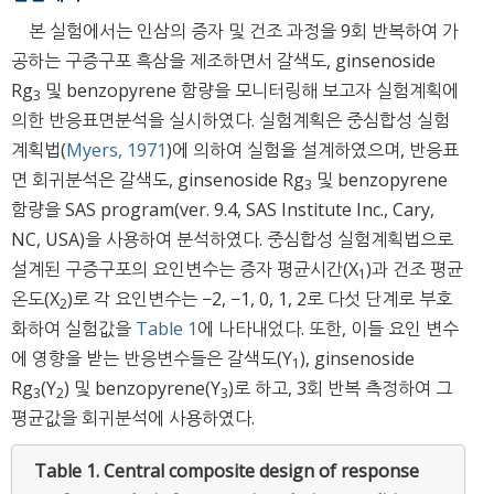
본 실험에서는 인삼의 증자 및 건조 과정을 9회 반복하여 가
공하는 구증구포 흑삼을 제조하면서 갈색도, ginsenoside
Rg
및 benzopyrene 함량을 모니터링해 보고자 실험계획에
3
의한 반응표면분석을 실시하였다. 실험계획은 중심합성 실험
계획법(
Myers, 1971
)에 의하여 실험을 설계하였으며, 반응표
면 회귀분석은 갈색도, ginsenoside Rg
및 benzopyrene
3
함량을 SAS program(ver. 9.4, SAS Institute Inc., Cary,
NC, USA)을 사용하여 분석하였다. 중심합성 실험계획법으로
설계된 구증구포의 요인변수는 증자 평균시간(X
)과 건조 평균
1
온도(X
)로 각 요인변수는 −2, −1, 0, 1, 2로 다섯 단계로 부호
2
화하여 실험값을
Table 1
에 나타내었다. 또한, 이들 요인 변수
에 영향을 받는 반응변수들은 갈색도(Y
), ginsenoside
1
Rg
(Y
) 및 benzopyrene(Y
)로 하고, 3회 반복 측정하여 그
3
2
3
평균값을 회귀분석에 사용하였다.
Table 1.
Central composite design of response