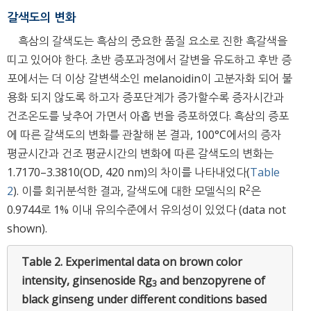
갈색도의 변화
흑삼의 갈색도는 흑삼의 중요한 품질 요소로 진한 흑갈색을
띠고 있어야 한다. 초반 증포과정에서 갈변을 유도하고 후반 증
포에서는 더 이상 갈변색소인 melanoidin이 고분자화 되어 불
용화 되지 않도록 하고자 증포단계가 증가할수록 증자시간과
건조온도를 낮추어 가면서 아홉 번을 증포하였다. 흑삼의 증포
에 따른 갈색도의 변화를 관찰해 본 결과, 100°C에서의 증자
평균시간과 건조 평균시간의 변화에 따른 갈색도의 변화는
1.7170–3.3810(OD, 420 nm)의 차이를 나타내었다(
Table
2
2
). 이를 회귀분석한 결과, 갈색도에 대한 모델식의 R
은
0.9744로 1% 이내 유의수준에서 유의성이 있었다 (data not
shown).
Table 2.
Experimental data on brown color
intensity, ginsenoside Rg
and benzopyrene of
3
black ginseng under different conditions based