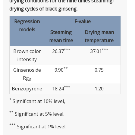
drying conditions for the nine times steaming-
drying cycles of black ginseng.
Regression
F-value
models
Steaming
Drying mean
mean time
temperature
***
***
Brown color
26.37
37.01
intensity
**
Ginsenoside
9.90
0.75
Rg
3
***
Benzopyrene
18.24
1.20
*
Significant at 10% level,
**
Significant at 5% level,
***
Significant at 1% level.