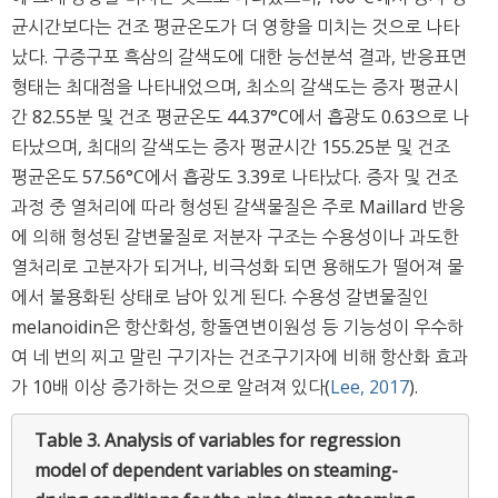
균시간보다는 건조 평균온도가 더 영향을 미치는 것으로 나타
났다. 구증구포 흑삼의 갈색도에 대한 능선분석 결과, 반응표면
형태는 최대점을 나타내었으며, 최소의 갈색도는 증자 평균시
간 82.55분 및 건조 평균온도 44.37°C에서 흡광도 0.63으로 나
타났으며, 최대의 갈색도는 증자 평균시간 155.25분 및 건조
평균온도 57.56°C에서 흡광도 3.39로 나타났다. 증자 및 건조
과정 중 열처리에 따라 형성된 갈색물질은 주로 Maillard 반응
에 의해 형성된 갈변물질로 저분자 구조는 수용성이나 과도한
열처리로 고분자가 되거나, 비극성화 되면 용해도가 떨어져 물
에서 불용화된 상태로 남아 있게 된다. 수용성 갈변물질인
melanoidin은 항산화성, 항돌연변이원성 등 기능성이 우수하
여 네 번의 찌고 말린 구기자는 건조구기자에 비해 항산화 효과
가 10배 이상 증가하는 것으로 알려져 있다(
Lee, 2017
).
Table 3.
Analysis of variables for regression
model of dependent variables on steaming-