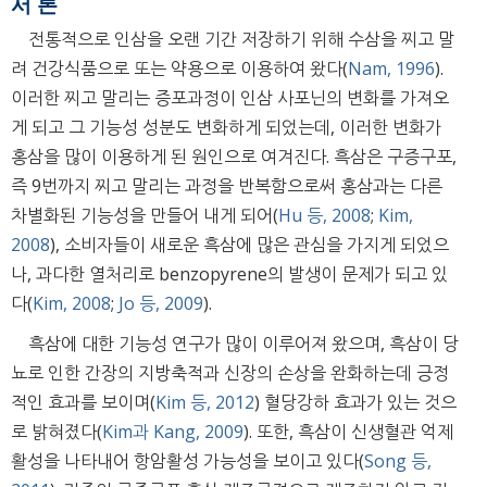
서 론
전통적으로 인삼을 오랜 기간 저장하기 위해 수삼을 찌고 말
려 건강식품으로 또는 약용으로 이용하여 왔다(
Nam, 1996
).
이러한 찌고 말리는 증포과정이 인삼 사포닌의 변화를 가져오
게 되고 그 기능성 성분도 변화하게 되었는데, 이러한 변화가
홍삼을 많이 이용하게 된 원인으로 여겨진다. 흑삼은 구증구포,
즉 9번까지 찌고 말리는 과정을 반복함으로써 홍삼과는 다른
차별화된 기능성을 만들어 내게 되어(
Hu 등, 2008
;
Kim,
2008
), 소비자들이 새로운 흑삼에 많은 관심을 가지게 되었으
나, 과다한 열처리로 benzopyrene의 발생이 문제가 되고 있
다(
Kim, 2008
;
Jo 등, 2009
).
흑삼에 대한 기능성 연구가 많이 이루어져 왔으며, 흑삼이 당
뇨로 인한 간장의 지방축적과 신장의 손상을 완화하는데 긍정
적인 효과를 보이며(
Kim 등, 2012
) 혈당강하 효과가 있는 것으
로 밝혀졌다(
Kim과 Kang, 2009
). 또한, 흑삼이 신생혈관 억제
활성을 나타내어 항암활성 가능성을 보이고 있다(
Song 등,