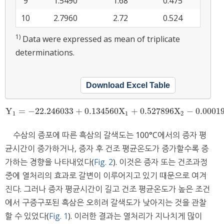
9
1.5490
1.68
0.475
10
2.7960
2.72
0.524
1)
Data were expressed as mean of triplicate
determinations.
Download Excel Table
Y
=
−
22.246033
+
0.134560
X
+
0.527896
X
−
0.0001
Y
1
=
−
22.246033
+
0.134560
X
1
+
0.527896
X
2
−
0.000192
X
1
1
2
수삼의 증포에 따른 흑삼의 갈색도는 100°C에서의 증자 평
균시간이 증가하거나, 증자 후 건조 평균온도가 증가할수록 증
가하는 경향을 나타내었다(
Fig. 2
). 이것은 증자 또는 건조과정
중에 열처리의 효과로 갈변이 이루어지고 있기 때문으로 여겨
진다. 그러나 증자 평균시간이 길고 건조 평균온도가 높은 조건
에서 구증구포된 흑삼은 오히려 갈색도가 낮아지는 것을 관찰
할 수 있었다(
Fig. 1
). 이러한 결과는 열처리가 지나치게 많이