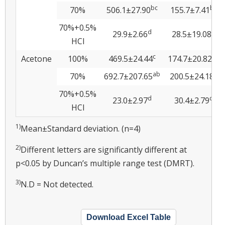
bc
bc
70%
506.1±27.90
155.7±7.41
70%+0.5%
d
d
29.9±2.66
28.5±19.08
HCl
c
ab
Acetone
100%
469.5±24.44
174.7±20.82
ab
a
70%
692.7±207.65
200.5±24.18
70%+0.5%
d
d
23.0±2.97
30.4±2.79
HCl
1)
Mean±Standard deviation. (n=4)
2)
Different letters are significantly different at
p<0.05 by Duncan’s multiple range test (DMRT).
3)
N.D = Not detected.
Download Excel Table