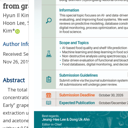
from grape skin and seeds
Hyun Il Kim
,
Youn Young Hur
,
Dong Jun Im
,
Dong
Hoon Lee
,
Sung Min Jung
,
Seo Jun Park
,
Su Jin
Kim
*
Author Information & Copyright
▼
Received:
Sep 18, 2019
; Revised:
Oct 30, 2019
; Accepted:
Nov 26, 2019
Abstract
The total tannin and individual condensed tannin
concentrations in the fruit skin and seeds of “Campbell
Early” grapes were analyzed by ultrasound-assisted
extraction using various solvents (ethanol, methanol,
and acetone, both pure and diluted to 70% with and