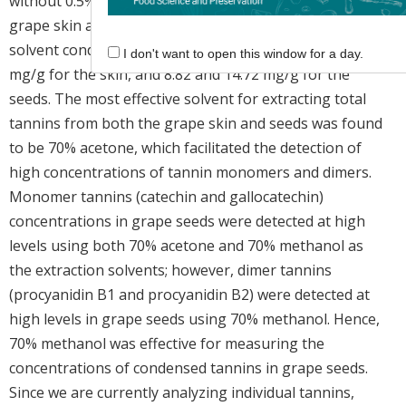
without 0.5% HCl). The total tannin contents of the
grape skin and seeds depended on the extraction-
solvent conditions and varied between 0.01 and 2.92
I don't want to open this window for a day.
mg/g for the skin, and 8.82 and 14.72 mg/g for the
seeds. The most effective solvent for extracting total
tannins from both the grape skin and seeds was found
to be 70% acetone, which facilitated the detection of
high concentrations of tannin monomers and dimers.
Monomer tannins (catechin and gallocatechin)
concentrations in grape seeds were detected at high
levels using both 70% acetone and 70% methanol as
the extraction solvents; however, dimer tannins
(procyanidin B1 and procyanidin B2) were detected at
high levels in grape seeds using 70% methanol. Hence,
70% methanol was effective for measuring the
concentrations of condensed tannins in grape seeds.
Since we are currently analyzing individual tannins,