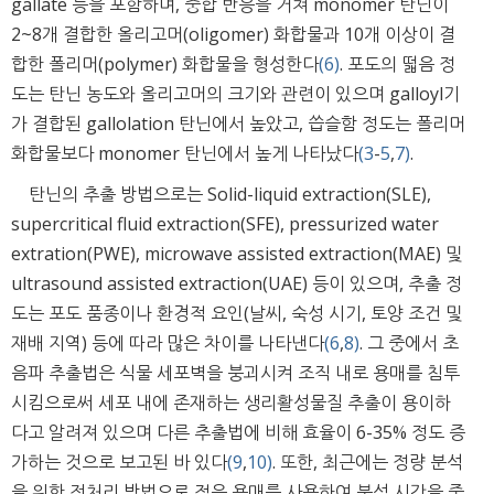
gallate 등을 포함하며, 중합 반응을 거쳐 monomer 탄닌이
2~8개 결합한 올리고머(oligomer) 화합물과 10개 이상이 결
합한 폴리머(polymer) 화합물을 형성한다
(6)
. 포도의 떫음 정
도는 탄닌 농도와 올리고머의 크기와 관련이 있으며 galloyl기
가 결합된 gallolation 탄닌에서 높았고, 씁슬함 정도는 폴리머
화합물보다 monomer 탄닌에서 높게 나타났다
(3
-
5
,
7)
.
탄닌의 추출 방법으로는 Solid-liquid extraction(SLE),
supercritical fluid extraction(SFE), pressurized water
extration(PWE), microwave assisted extraction(MAE) 및
ultrasound assisted extraction(UAE) 등이 있으며, 추출 정
도는 포도 품종이나 환경적 요인(날씨, 숙성 시기, 토양 조건 및
재배 지역) 등에 따라 많은 차이를 나타낸다
(6
,
8)
. 그 중에서 초
음파 추출법은 식물 세포벽을 붕괴시켜 조직 내로 용매를 침투
시킴으로써 세포 내에 존재하는 생리활성물질 추출이 용이하
다고 알려져 있으며 다른 추출법에 비해 효율이 6-35% 정도 증
가하는 것으로 보고된 바 있다
(9
,
10)
. 또한, 최근에는 정량 분석
을 위한 전처리 방법으로 적은 용매를 사용하여 분석 시간을 줄