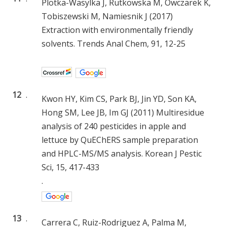
Plotka-Wasylka J, Rutkowska M, Owczarek K,
Tobiszewski M, Namiesnik J (2017)
Extraction with environmentally friendly
solvents. Trends Anal Chem, 91, 12-25
12
.
Kwon HY, Kim CS, Park BJ, Jin YD, Son KA,
Hong SM, Lee JB, Im GJ (2011) Multiresidue
analysis of 240 pesticides in apple and
lettuce by QuEChERS sample preparation
and HPLC-MS/MS analysis. Korean J Pestic
Sci, 15, 417-433
.
13
.
Carrera C, Ruiz-Rodriguez A, Palma M,