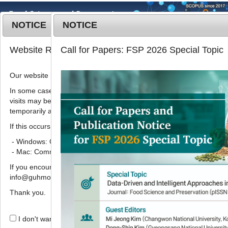
NOTICE
NOTICE
MENU
T
Website Renewal Notice
Call for Papers: FSP 2026 Special Topic
o
g
Our website has recently been renewed.
2019
;
26
(
7
):
808
-
813
g
pISSN: 1738-7248, eISSN: 2287-
l
In some cases, images, CSS files, or other settings saved in your b
7428
visits may be reused instead of downloading the latest files. As a r
e
DOI:
https://doi.org/10.11002/kjfp.2019.26.7.808
temporarily appear incorrectly or may not display properly.
n
Article
a
If this occurs, please perform a hard refresh.
v
- Windows: Ctrl + F5
포도 과피 및 종자의 탄닌 분석을 위한
i
- Mac: Command + Shift + R
추출 용매 조건 탐색
g
If you encounter any errors or difficulties while using the website, p
a
김현일
,
허윤영
,
임동준
,
이동훈
,
정성민
,
박서준
,
김수
info@guhmok.com.
t
진
*
i
Thank you.
o
Solvent extraction conditions for
n
I don't want to open this window for a day.
the analysis of condensed tannins