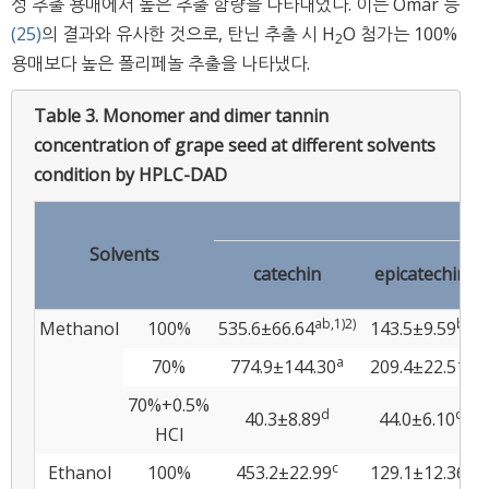
성 추출 용매에서 높은 추출 함량을 나타내었다. 이는 Omar 등
(25)
의 결과와 유사한 것으로, 탄닌 추출 시 H
O 첨가는 100%
2
용매보다 높은 폴리페놀 추출을 나타냈다.
Table 3.
Monomer and dimer tannin
concentration of grape seed at different solvents
condition by HPLC-DAD
Solvents
catechin
epicatechin
ab,1)2)
bc
Methanol
100%
535.6±66.64
143.5±9.59
a
c
70%
774.9±144.30
209.4±22.51
70%+0.5%
d
d
40.3±8.89
44.0±6.10
HCl
c
c
Ethanol
100%
453.2±22.99
129.1±12.36