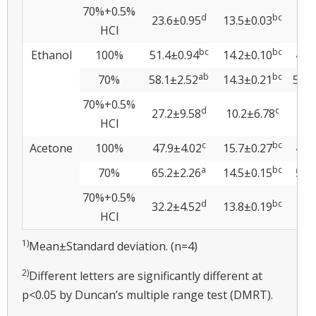
70%+0.5%
d
bc
23.6±0.95
13.5±0.03
0.0
HCl
bc
bc
Ethanol
100%
51.4±0.94
14.2±0.10
47.
ab
bc
70%
58.1±2.52
14.3±0.21
50.4
70%+0.5%
d
c
27.2±9.58
10.2±6.78
0.0
HCl
c
bc
Acetone
100%
47.9±4.02
15.7±0.27
45.
a
bc
70%
65.2±2.26
14.5±0.15
55.
70%+0.5%
d
bc
32.2±4.52
13.8±0.19
0.0
HCl
1)
Mean±Standard deviation. (n=4)
2)
Different letters are significantly different at
p<0.05 by Duncan’s multiple range test (DMRT).