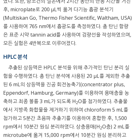
였다. 또한, 암조건의 실온에서 2시간 동안의 반응 시간을 거친
후, microplate로 200 μL씩 옮겨 다기능 흡광 분석기
(Multiskan Go, Thermo Fisher Scientific, Waltham, USA)
를 사용하여 765 nm에서 흡광도를 측정하였다. 총 탄닌 함량
은 표준 시약 tannin acid를 사용하여 검량선을 작성하였으며,
모든 실험은 4반복으로 이루어졌다.
HPLC 분석
추출된 상등액은 HPLC 분석을 위해 추가적인 탄닌 분리 실
험을 수행하였다. 총 탄닌 분석에 사용된 20 μL를 제외한 추출
된 6 mL의 상등액을 진공 회전농축기(concentrator plus,
Eppendorf, Hamburg, Germany)를 이용하여 용매층을 농
축하고 최종 볼륨 3 mL가 되도록 H
O를 첨가하였다. 추출물
2
에서 지방족 화합물을 제거하기 위하여 chloroform 5 mL를
첨가하고 5분간 초음파 추출기를 이용하여 혼합한 후, 1,500
rpm에서 10분간 원심 분리하였다. 상층용매(H
O층) 2 mL를
2
microtube에 옮겨 15,000 rpm에서 10분간 원심 분리하고