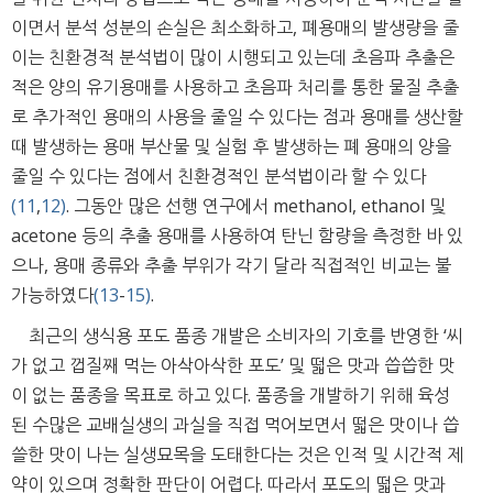
이면서 분석 성분의 손실은 최소화하고, 폐용매의 발생량을 줄
이는 친환경적 분석법이 많이 시행되고 있는데 초음파 추출은
적은 양의 유기용매를 사용하고 초음파 처리를 통한 물질 추출
로 추가적인 용매의 사용을 줄일 수 있다는 점과 용매를 생산할
때 발생하는 용매 부산물 및 실험 후 발생하는 폐 용매의 양을
줄일 수 있다는 점에서 친환경적인 분석법이라 할 수 있다
(11
,
12)
. 그동안 많은 선행 연구에서 methanol, ethanol 및
acetone 등의 추출 용매를 사용하여 탄닌 함량을 측정한 바 있
으나, 용매 종류와 추출 부위가 각기 달라 직접적인 비교는 불
가능하였다
(13
-
15)
.
최근의 생식용 포도 품종 개발은 소비자의 기호를 반영한 ‘씨
가 없고 껍질째 먹는 아삭아삭한 포도’ 및 떫은 맛과 씁씁한 맛
이 없는 품종을 목표로 하고 있다. 품종을 개발하기 위해 육성
된 수많은 교배실생의 과실을 직접 먹어보면서 떫은 맛이나 씁
쓸한 맛이 나는 실생묘목을 도태한다는 것은 인적 및 시간적 제
약이 있으며 정확한 판단이 어렵다. 따라서 포도의 떫은 맛과