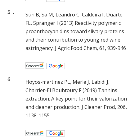
5
.
Sun B, Sa M, Leandro C, Caldeira I, Duarte
FL, Spranger I (2013) Reactivity polymeric
proanthocyanidins toward slivary proteins
and their contribution to young red wine
astringency. J Agric Food Chem, 61, 939-946
6
.
Hoyos-martinez PL, Merle J, Labidi J,
Charrier-El Bouhtoury F (2019) Tannins
extraction: A key point for their valorization
and cleaner production. J Cleaner Prod, 206,
1138-1155