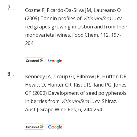
7
.
Cosme F, Ficardo-Da-Silva JM, Laureano O
(2009) Tannin profiles of
Vitis vinifera
L. cv.
red grapes growing in Lisbon and from their
monovarietal wines. Food Chem, 112, 197-
204
8
.
Kennedy JA, Troup GJ, Pilbrow JR, Hutton DR,
Hewitt D, Hunter CR, Ristic R, Iland PG, Jones
GP (2000) Development of seed polyphenols
in berries from
Vitis vinifera
L. cv. Shiraz.
Aust J Grape Wine Res, 6, 244-254