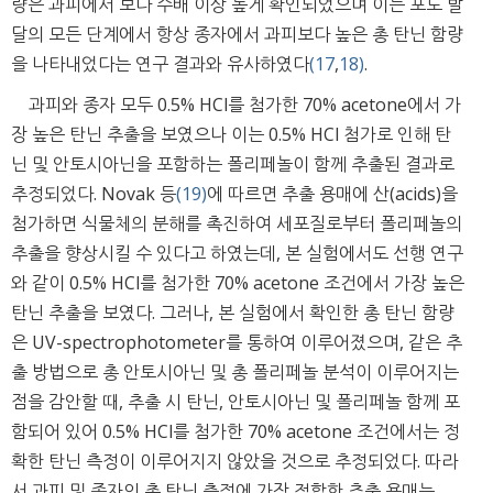
량은 과피에서 보다 수배 이상 높게 확인되었으며 이는 포도 발
달의 모든 단계에서 항상 종자에서 과피보다 높은 총 탄닌 함량
을 나타내었다는 연구 결과와 유사하였다
(17
,
18)
.
과피와 종자 모두 0.5% HCl를 첨가한 70% acetone에서 가
장 높은 탄닌 추출을 보였으나 이는 0.5% HCl 첨가로 인해 탄
닌 및 안토시아닌을 포함하는 폴리페놀이 함께 추출된 결과로
추정되었다. Novak 등
(19)
에 따르면 추출 용매에 산(acids)을
첨가하면 식물체의 분해를 촉진하여 세포질로부터 폴리페놀의
추출을 향상시킬 수 있다고 하였는데, 본 실험에서도 선행 연구
와 같이 0.5% HCl를 첨가한 70% acetone 조건에서 가장 높은
탄닌 추출을 보였다. 그러나, 본 실험에서 확인한 총 탄닌 함량
은 UV-spectrophotometer를 통하여 이루어졌으며, 같은 추
출 방법으로 총 안토시아닌 및 총 폴리페놀 분석이 이루어지는
점을 감안할 때, 추출 시 탄닌, 안토시아닌 및 폴리페놀 함께 포
함되어 있어 0.5% HCl를 첨가한 70% acetone 조건에서는 정
확한 탄닌 측정이 이루어지지 않았을 것으로 추정되었다. 따라
서 과피 및 종자의 총 탄닌 측정에 가장 적합한 추출 용매는