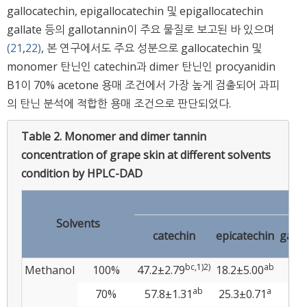
gallocatechin, epigallocatechin 및 epigallocatechin
gallate 등의 gallotannin이 주요 물질로 보고된 바 있으며
(21
,
22)
, 본 연구에서도 주요 성분으로 gallocatechin 및
monomer 탄닌인 catechin과 dimer 탄닌인 procyanidin
B1이 70% acetone 용매 조건에서 가장 높게 검출되어 과피
의 탄닌 분석에 적합한 용매 조건으로 판단되었다.
Table 2.
Monomer and dimer tannin
concentration of grape skin at different solvents
condition by HPLC-DAD
Solvents
catechin
epicatechin
gallo
bc,1)2)
ab
Methanol
100%
47.2±2.79
18.2±5.00
0.0
ab
a
70%
57.8±1.31
25.3±0.71
0.0