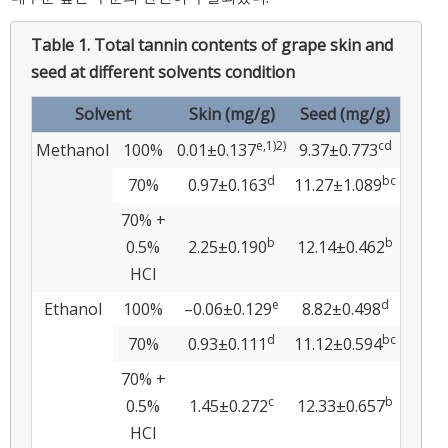
Table 1.
Total tannin contents of grape skin and
seed at different solvents condition
Solvent
Skin (mg/g)
Seed (mg/g)
e,1)2)
cd
Methanol
100%
0.01±0.137
9.37±0.773
d
bc
70%
0.97±0.163
11.27±1.089
70% +
b
b
0.5%
2.25±0.190
12.14±0.462
HCl
e
d
Ethanol
100%
–0.06±0.129
8.82±0.498
d
bc
70%
0.93±0.111
11.12±0.594
70% +
c
b
0.5%
1.45±0.272
12.33±0.657
HCl