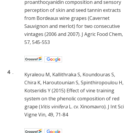
proanthocyanidin composition and sensory
perception of skin and seed tannin extracts
from Bordeaux wine grapes (Cavernet
Sauvignon and merlot) for two consecutive
vintages (2006 and 2007). J Agric Food Chem,
57, 545-553
4
.
Kyraleou M, Kallithraka S, Koundouras S,
Chira K, Haroutounian S, Spinthiropoulou H,
Kotseridis Y (2015) Effect of vine training
system on the phenolic composition of red
grape (
Vitis vinifera
L. cv. Xinomavro). J Int Sci
Vigne Vin, 49, 71-84