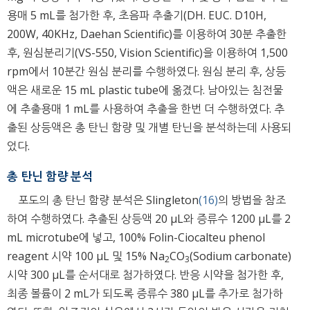
용매 5 mL를 첨가한 후, 초음파 추출기(DH. EUC. D10H,
200W, 40KHz, Daehan Scientific)를 이용하여 30분 추출한
후, 원심분리기(VS-550, Vision Scientific)을 이용하여 1,500
rpm에서 10분간 원심 분리를 수행하였다. 원심 분리 후, 상등
액은 새로운 15 mL plastic tube에 옮겼다. 남아있는 침전물
에 추출용매 1 mL를 사용하여 추출을 한번 더 수행하였다. 추
출된 상등액은 총 탄닌 함량 및 개별 탄닌을 분석하는데 사용되
었다.
총 탄닌 함량 분석
포도의 총 탄닌 함량 분석은 Slingleton
(16)
의 방법을 참조
하여 수행하였다. 추출된 상등액 20 μL와 증류수 1200 μL를 2
mL microtube에 넣고, 100% Folin-Ciocalteu phenol
reagent 시약 100 μL 및 15% Na
CO
(Sodium carbonate)
2
3
시약 300 μL를 순서대로 첨가하였다. 반응 시약을 첨가한 후,
최종 볼륨이 2 mL가 되도록 증류수 380 μL를 추가로 첨가하