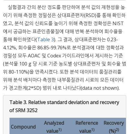
실험결과 간의 분산 정도를 판단하여 분석 값의 재현성을 높
이기 위해 측정한 정밀성은 상대표준편차(RSD)를 통해 확인하
였고, 분석 값의 신뢰도를 높이기 위해 측정한 정확성은 NIST
에서 공급하는 표준인증물질에 대해 반복 분석하여 회수율을
통해 확인하였다(
Table 3
). 그 결과, 상대표준편차는 0.23-
4.12%, 회수율은 86.85-99.76%로 분석결과에 대한 정확성과
정밀성 모두 AOAC 및 Codex 가이드라인에서 제시하는 기준
(분석물 100 g 당 시료 기준 농도별 상대표준편차 및 회수율 범
위 80-110%)을 만족시켰다. 또한 분석 데이터의 품질관리를
위해 분석 배치마다 측정한 내부품질관리 시료의 모든 데이터
가 경고한계(2*SD) 범위 내로 나타났다(data not shown).
Table 3.
Relative standard deviation and recovery
of SRM 3252
Analyzed
Reference
Recovery
RS
Compound
1)
1)
2)
value
value
(%)
(%)