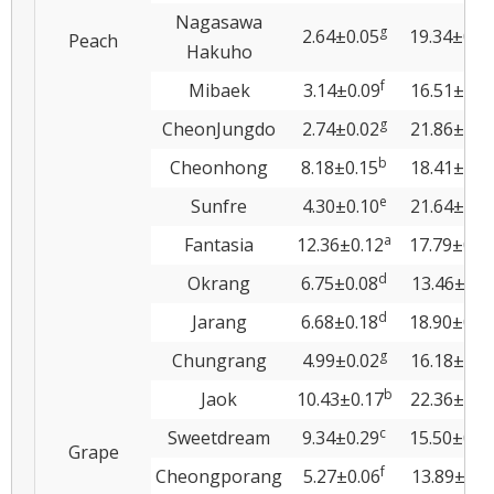
Nagasawa
g
2.64±0.05
19.34±0.0
Peach
Hakuho
f
Mibaek
3.14±0.09
16.51±0.3
g
CheonJungdo
2.74±0.02
21.86±0.0
b
Cheonhong
8.18±0.15
18.41±0.4
e
Sunfre
4.30±0.10
21.64±0.4
a
Fantasia
12.36±0.12
17.79±0.1
d
Okrang
6.75±0.08
13.46±0.1
d
Jarang
6.68±0.18
18.90±0.3
g
Chungrang
4.99±0.02
16.18±0.1
b
Jaok
10.43±0.17
22.36±0.2
c
Sweetdream
9.34±0.29
15.50±0.2
Grape
f
Cheongporang
5.27±0.06
13.89±0.1