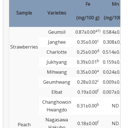
Fe
Mn
Sample
Varieties
(mg/100 g)
(mg/100 g)
a
1)
Geumsil
0.87±0.00
0.584±0.02a
c
Janghee
0.35±0.00
0.308±0.01c
Strawberries
d
Charlotte
0.25±0.00
0.514±0.00b
b
Jukhyang
0.39±0.01
0.159±0.00d
a
Mihwang
0.35±0.00
0.024±0.00a
c
Geumhwang
0.28±0.02
0.009±0.00d
f
Elbat
0.19±0.00
0.007±0.00e
Changhowon
b
0.31±0.00
ND
Hwangdo
Nagasawa
f
0.18±0.00
ND
Peach
Hakuho