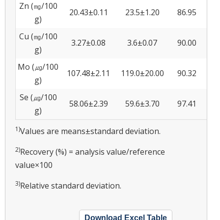
Zn (㎎/100
20.43±0.11
23.5±1.20
86.95
0.5
g)
Cu (㎎/100
3.27±0.08
3.6±0.07
90.00
2.4
g)
Mo (㎍/100
107.48±2.11
119.0±20.00
90.32
1.9
g)
Se (㎍/100
58.06±2.39
59.6±3.70
97.41
4.1
g)
1)
Values are means±standard deviation.
2)
Recovery (%) = analysis value/reference
value×100
3)
Relative standard deviation.
Download Excel Table