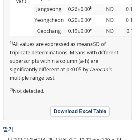
var.)
b
Jangseong
0.26±0.00
ND
0.13±
d
Yeongcheon
0.20±0.00
ND
0.18±
e
Geochang
0.19±0.00
ND
0.11±
1)
All values are expressed as mean±SD of
triplicate determinations. Means with different
superscripts within a column (a-h) are
significantly different at p<0.05 by
Duncan’s
multiple range test.
2)
Not detected.
Download Excel Table
딸기
딸기의 다량무기질 평균값은 칼슘 19.23 mg/100 g, 인