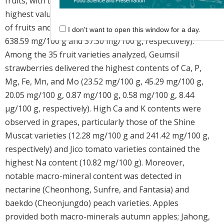
fruits, with Daekwonseoneon peppers providing th
highest values for P, K, and Mg among the 52 varieties
of fruits and vegetables examined (79.57 mg/100 g,
I don't want to open this window for a day.
638.59 mg/100 g and 37.30 mg/100 g, respectively).
Among the 35 fruit varieties analyzed, Geumsil
strawberries delivered the highest contents of Ca, P,
Mg, Fe, Mn, and Mo (23.52 mg/100 g, 45.29 mg/100 g,
20.05 mg/100 g, 0.87 mg/100 g, 0.58 mg/100 g, 8.44
μg/100 g, respectively). High Ca and K contents were
observed in grapes, particularly those of the Shine
Muscat varieties (12.28 mg/100 g and 241.42 mg/100 g,
respectively) and Jico tomato varieties contained the
highest Na content (10.82 mg/100 g). Moreover,
notable macro-mineral content was detected in
nectarine (Cheonhong, Sunfre, and Fantasia) and
baekdo (Cheonjungdo) peach varieties. Apples
provided both macro-minerals autumn apples; Jahong,