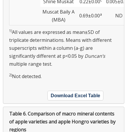
c
d
Shine Muskat
0.22±0.00
0.005±0.00
Muscat Baily A
a
0.69±0.00
ND
(MBA)
1)
All values are expressed as mean±SD of
triplicate determinations. Means with different
superscripts within a column (a-g) are
significantly different at p<0.05 by
Duncan’s
multiple range test.
2)
Not detected.
Download Excel Table
Table 6.
Comparison of macro mineral contents
of apple varieties and apple Hongro varieties by
regions