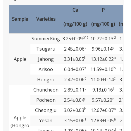
Ca
P
N
Sample
Varieties
(mg/100 g)
(mg/100 g)
(mg/1
b
1)
d
SummerKing
3.25±0.09
10.72±0.13
1.96±
c
e
Tsugaru
2.45±0.06
9.96±0.14
3.08±
b
a
Apple
Jahong
3.31±0.05
13.12±0.22
1.33±
a
b
Arisoo
6.04±0.07
11.59±0.10
1.16±
c
c
Hongro
2.42±0.06
11.00±0.14
3.07±
c
f
Chuncheon
2.89±0.11
9.13±0.16
3.36±
d
e
Pocheon
2.54±0.04
9.57±0.20
2.73±
b
a
Cheongju
3.02±0.03
12.67±0.07
3.28±
Apple
a
a
Yesan
3.15±0.06
12.83±0.05
2.65
(Hongro
g
d
Jangsu
1.28±0.05
10.14±0.04
2.91±