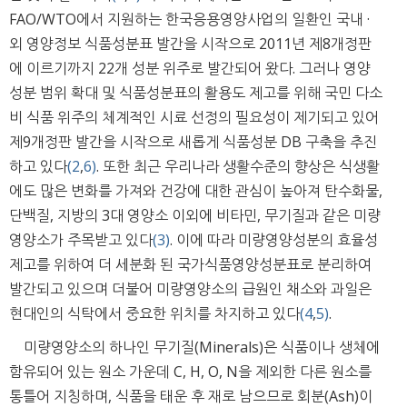
FAO/WTO에서 지원하는 한국응용영양사업의 일환인 국내 ·
외 영양정보 식품성분표 발간을 시작으로 2011년 제8개정판
에 이르기까지 22개 성분 위주로 발간되어 왔다. 그러나 영양
성분 범위 확대 및 식품성분표의 활용도 제고를 위해 국민 다소
비 식품 위주의 체계적인 시료 선정의 필요성이 제기되고 있어
제9개정판 발간을 시작으로 새롭게 식품성분 DB 구축을 추진
하고 있다
(2
,
6)
. 또한 최근 우리나라 생활수준의 향상은 식생활
에도 많은 변화를 가져와 건강에 대한 관심이 높아져 탄수화물,
단백질, 지방의 3대 영양소 이외에 비타민, 무기질과 같은 미량
영양소가 주목받고 있다
(3)
. 이에 따라 미량영양성분의 효율성
제고를 위하여 더 세분화 된 국가식품영양성분표로 분리하여
발간되고 있으며 더불어 미량영양소의 급원인 채소와 과일은
현대인의 식탁에서 중요한 위치를 차지하고 있다
(4
,
5)
.
미량영양소의 하나인 무기질(Minerals)은 식품이나 생체에
함유되어 있는 원소 가운데 C, H, O, N을 제외한 다른 원소를
통틀어 지칭하며, 식품을 태운 후 재로 남으므로 회분(Ash)이