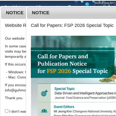
NOTICE
NOTICE
MENU
T
Website Renewal Notice
Call for Papers: FSP 2026 Special Topic
o
g
Our website has recently been renewed.
2019
;
26
(
6
):
711
-
722
g
pISSN: 1738-7248, eISSN: 2287-
l
In some cases, images, CSS files, or other settings saved in your b
7428
visits may be reused instead of downloading the latest files. As a r
e
DOI:
https://doi.org/10.11002/kjfp.2019.26.6.711
temporarily appear incorrectly or may not display properly.
n
Article
a
If this occurs, please perform a hard refresh.
v
- Windows: Ctrl + F5
한국인 선호 과채류 품종별 무기질 함량
i
- Mac: Command + Shift + R
비교
g
If you encounter any errors or difficulties while using the website, p
a
이선경
*
,
지수현
,
이유석
,
조경숙
,
강정화
info@guhmok.com.
t
i
Thank you.
Comparison of mineral contents of
o
popular fruit and vegetable
n
I don't want to open this window for a day.
varieties in korea