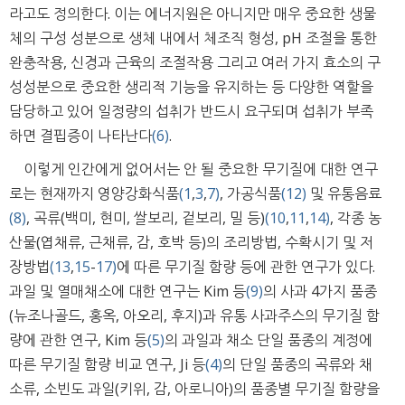
라고도 정의한다. 이는 에너지원은 아니지만 매우 중요한 생물
체의 구성 성분으로 생체 내에서 체조직 형성, pH 조절을 통한
완충작용, 신경과 근육의 조절작용 그리고 여러 가지 효소의 구
성성분으로 중요한 생리적 기능을 유지하는 등 다양한 역할을
담당하고 있어 일정량의 섭취가 반드시 요구되며 섭취가 부족
하면 결핍증이 나타난다
(6)
.
이렇게 인간에게 없어서는 안 될 중요한 무기질에 대한 연구
로는 현재까지 영양강화식품
(1
,
3
,
7)
, 가공식품
(12)
및 유통음료
(8)
, 곡류(백미, 현미, 쌀보리, 겉보리, 밀 등)
(10
,
11
,
14)
, 각종 농
산물(엽채류, 근채류, 감, 호박 등)의 조리방법, 수확시기 및 저
장방법
(13
,
15
-
17)
에 따른 무기질 함량 등에 관한 연구가 있다.
과일 및 열매채소에 대한 연구는 Kim 등
(9)
의 사과 4가지 품종
(뉴조나골드, 홍옥, 아오리, 후지)과 유통 사과주스의 무기질 함
량에 관한 연구, Kim 등
(5)
의 과일과 채소 단일 품종의 계정에
따른 무기질 함량 비교 연구, Ji 등
(4)
의 단일 품종의 곡류와 채
소류, 소빈도 과일(키위, 감, 아로니아)의 품종별 무기질 함량을