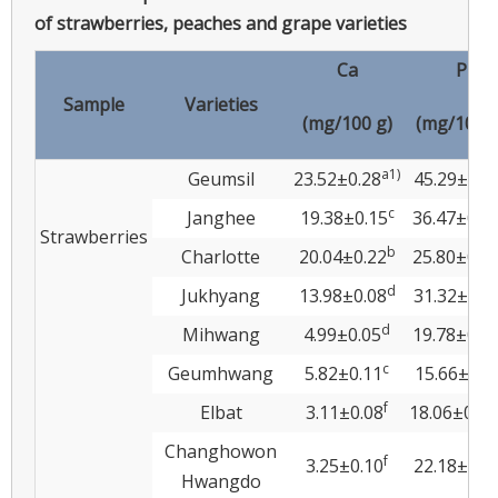
of strawberries, peaches and grape varieties
Ca
P
Sample
Varieties
(mg/100 g)
(mg/100 g
a
1)
Geumsil
23.52±0.28
45.29±0.5
c
Janghee
19.38±0.15
36.47±0.4
Strawberries
b
Charlotte
20.04±0.22
25.80±0.2
d
Jukhyang
13.98±0.08
31.32±0.1
d
Mihwang
4.99±0.05
19.78±0.1
c
Geumhwang
5.82±0.11
15.66±0.3
f
Elbat
3.11±0.08
18.06±0.16
Changhowon
f
3.25±0.10
22.18±0.5
Hwangdo