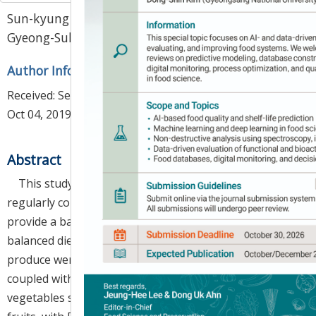
Sun-kyung Lee
*
,
Soo-Hyun Ji
,
You-Seok Lee
,
Gyeong-Suk Jo
,
Jeong-Hwa Kang
Author Information & Copyright
▼
Received:
Sep 10, 2019
; Revised:
Sep 26, 2019
; Accepted:
Oct 04, 2019
Abstract
This study investigated the mineral content of
regularly consumed Korean produce in order to
provide a basis for informed decisions regarding a
balanced diet. Eleven minerals prevalent in the
produce were analyzed by microwave digestion
coupled with ICP-OES and ICP-MS. In general,
vegetables showed a higher mineral content than