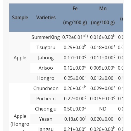
Fe
Mn
Z
Sample
Varieties
(mg/
(mg/100 g)
(mg/100 g)
g
a
1)
b
SummerKing
0.72±0.01
0.016±0.00
0.06±
b
a
Tsugaru
0.29±0.00
0.018±0.00
0.07±
d
c
Apple
Jahong
0.17±0.00
0.011±0.00
0.04±
e
d
Arisoo
0.12±0.00
0.009±0.00
0.05±
c
c
Hongro
0.25±0.00
0.012±0.00
0.12±
b
a
Chuncheon
0.26±0.01
0.029±0.00
0.15±
c
d
Pocheon
0.22±0.00
0.015±0.00
0.18±
a
Cheongju
0.50±0.00
ND
0.05±
Apple
f
c
Yesan
0.18±0.00
0.020±0.00
0.12±
(Hongro
d
b
Jangsu
0.21±0.00
0.026±0.00
0.07±