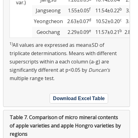
var.)
f
b
Jangseong
1.55±0.05
11.54±0.22
3.14±
d
c
Yeongcheon
2.63±0.07
10.52±0.20
3.65±
e
b
Geochang
2.29±0.09
11.57±0.21
2.81±
1)
All values are expressed as mean±SD of
triplicate determinations. Means with different
superscripts within a each column (a-g) are
significantly different at p<0.05 by
Duncan’s
multiple range test.
Download Excel Table
Table 7.
Comparison of micro mineral contents
of apple varieties and apple Hongro varieties by
regions