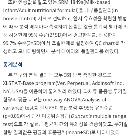
또한 인증값을 알고 있는 SRM 1849a(Milk-based
Infant/Adult nutritional formulaⅠ)을 내부품질관리(In
house control) 시료로 선택하고, 앞서 유효성을 확립한 방법
에 따라 분석 배치마다 측정하여 산출된 값을 통계적 평가에 의
해 허용한계 95% 수준(2*SD)에서 경고한계를, 허용한계
99.7% 수준(3*SD)에서 조절한계를 설정하여 QC chart를 작
성하고 모니터링하면서 분석 데이터의 품질관리를 하였다.
통계분석
본 연구의 분석 결과는 모두 3회 반복 측정한 것으로
XLSTAT-Base program(Ver. Perpetual, Addinsoft Inc.,
NY, USA)을 이용하여 통계처리 하였다. 과채류 품종별 무기질
함량의 평균 비교는 one-way ANOVA(Analysis of
variance) test를 실시하여 분산분석 후 95% 유의수준
(p<0.05)에서 던칸 다중위검정법(
Duncan’s
multiple range
test)으로 각 실험군 평균치 간의 유의성을 검증하였고, 무기질
함량 결과값은 평균과 표준편차(mean±SD)로 나타내었다.