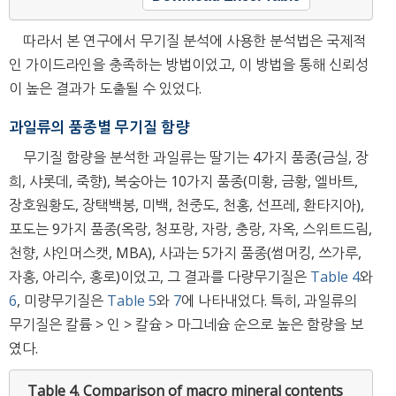
따라서 본 연구에서 무기질 분석에 사용한 분석법은 국제적
인 가이드라인을 충족하는 방법이었고, 이 방법을 통해 신뢰성
이 높은 결과가 도출될 수 있었다.
과일류의 품종별 무기질 함량
무기질 함량을 분석한 과일류는 딸기는 4가지 품종(금실, 장
희, 샤롯데, 죽향), 복숭아는 10가지 품종(미황, 금황, 엘바트,
장호원황도, 장택백봉, 미백, 천중도, 천홍, 선프레, 환타지아),
포도는 9가지 품종(옥랑, 청포랑, 자랑, 충랑, 자옥, 스위트드림,
천향, 샤인머스캣, MBA), 사과는 5가지 품종(썸머킹, 쓰가루,
자홍, 아리수, 홍로)이었고, 그 결과를 다량무기질은
Table 4
와
6
, 미량무기질은
Table 5
와
7
에 나타내었다. 특히, 과일류의
무기질은 칼륨 > 인 > 칼슘 > 마그네슘 순으로 높은 함량을 보
였다.
Table 4.
Comparison of macro mineral contents