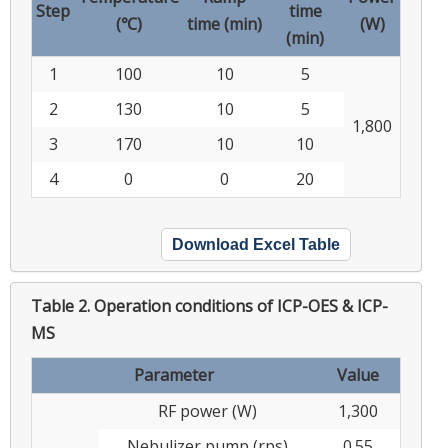
Step
time
(℃)
time (min)
(W)
(min)
1
100
10
5
2
130
10
5
1,800
3
170
10
10
4
0
0
20
Download Excel Table
Table 2.
Operation conditions of ICP-OES & ICP-
MS
Parameter
Value
RF power (W)
1,300
Nebulizer pump (rps)
0.55