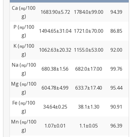
Ca (㎎/100
1683.90±5.72
1784.0±99.00
94.39
0.3
g)
P (㎎/100
1494.65±31.04
1721.0±70.00
86.85
2.0
g)
K (㎎/100
1062.63±20.32
1155.0±53.00
92.00
1.9
g)
Na (㎎/100
680.38±1.56
682.0±17.00
99.76
0.2
g)
Mg (㎎/100
604.78±4.99
633.7±17.40
95.44
0.8
g)
Fe (㎎/100
34.64±0.25
38.1±1.30
90.91
0.7
g)
Mn (㎎/100
1.07±0.01
1.1±0.05
96.39
0.8
g)