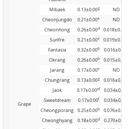
g
Mibaek
0.13±0.00
ND
e
CheonJungdo
0.21±0.00
ND
d
Cheonhong
0.26±0.00
0.018±0.00b
e
Sunfre
0.21±0.00
0.019±0.00b
b
Fantasia
0.32±0.00
0.016±0.00c
b
Okrang
0.26±0.00
0.015±0.00d
e
Jarang
0.17±0.00
ND
g
d
Chungrang
0.13±0.00
0.016±0.00
e
f
c
Jaok
0.17±0.00
0.034±0.01
f
c
Sweetdream
0.17±0.00
0.034±0.00
Grape
b
b
Cheongporang
0.25±0.00
0.076±0.00
d
a
Cheonghyang
0.18±0.00
0.270±0.00