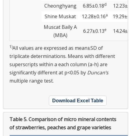
d
Cheonghyang
6.85±0.18
12.23±0.3
a
Shine Muskat
12.28±0.16
19.29±0.3
Muscat Baily A
e
6.27±0.13
14.24±0.3
(MBA)
1)
All values are expressed as mean±SD of
triplicate determinations. Means with different
superscripts within a each column (a-h) are
significantly different at p<0.05 by
Duncan’s
multiple range test.
Download Excel Table
Table 5.
Comparison of micro mineral contents
of strawberries, peaches and grape varieties