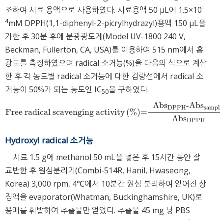
-
조하여 시료 용액으로 사용하였다. 시료용액 50 μL에 1.5×10
4
mM DPPH(1,1-diphenyl-2-picrylhydrazyl)용액 150 μL을
가한 후 30분 후에 분광광도계(Model UV-1800 240 V,
Beckman, Fullerton, CA, USA)를 이용하여 515 nm에서 흡
광도를 측정하였으며 radical 소거능(%)을 다음의 식으로 계산
한 후 각 농도별 radical 소거능에 대한 검량선에서 radical 소
거능이 50%가 되는 농도인 IC
을 구하였다.
5
0
Ab
s
-Ab
s
DPPH
sampl
Free radical scavenging activity
(
%
)
=
Free radical scavenging activity
%
=
Ab
s
DPPH
-Ab
s
sample
Ab
s
D
Ab
s
DPPH
Hydroxyl radical 소거능
시료 1.5 g에 methanol 50 mL을 넣은 후 15시간 동안 잘
교반한 후 원심분리기(Combi-514R, Hanil, Hwaseong,
Korea) 3,000 rpm, 4℃에서 10분간 원심 분리하여 얻어진 상
징액을 evaporator(Whatman, Buckinghamshire, UK)로
용매를 휘발하여 추출물만 얻었다. 추출물 45 mg 당 PBS