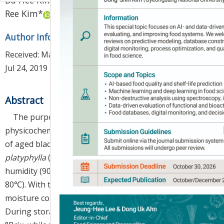
Da Hee Kim
,
Da Rae Oh
,
Seung Yeon Baek
,
Mee
Ree Kim
*
Author Information & Copyright
▼
Received:
May 27, 2019
; Revised:
Jul 21, 2019
; Accepted:
Jul 24, 2019
Abstract
The purpose of this study was to examine the
physicochemical properties and antioxidant activities
of aged black
Liriope platyphylla
(ALP) and raw
Liriope
platyphylla
(RLP). RLP was aged for 14 days at high
humidity (90% and 95%) and temperatures (50℃ and
80℃). With the passage of the storage period, the
moisture content significantly decreased to 64.26%.
During storage, the sugar content increased to 16.00