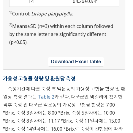
14
64.26±0.94
1)
Control:
Liriope platyphylla
.
2)
Means±SD (n=3) within each column followed
by the same letter are significantly different
(p<0.05).
Download Excel Table
가용성 고형물 함량 및 환원당 측정
숙성기간에 따른 숙성 흑 맥문동의 가용성 고형물 함량 및 환
원당 측정 결과는
Table 2
와 같다. 대조군인 막걸리에 침지한
직후 숙성 전 대조군 맥문동의 가용성 고형물 함량은 7.00
°Brix, 숙성 3일차에는 8.00 °Brix, 숙성 5일차에는 10.00
°Brix, 숙성 8일차에는 11.17 °Brix, 숙성 11일차에는 15.00
°Brix, 숙성 14일차에는 16.00 °Brix로 숙성이 진행됨에 따라