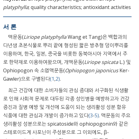
platyphylla
; quality characteristics; antioxidant activities
서 론
맥문동(
Liriope platyphylla
Wang et Tang)은 백합과의
다년생 초본식물로 뿌리 끝에 형성된 짧은 방추형 덩이뿌리를
이용하며, 한국, 일본, 중국을 비롯한 동북아시아 지역에서 주
로 한약재로 이용하여왔으며, 개맥문동(
Liriope spicata
L.) 및
Ophiopogon 속 소엽맥문동(
Ophiopogon japonicus
Ker-
Gawler)으로 구별된다
(1
,
2)
.
최근 건강에 대한 소비자들의 관심 증대와 서구화된 식생활
로 인해 사회적 문제로 대두된 각종 성인병을 예방하고자 건강
증진과 질병 예방 및 개선에 도움이 되는 생리활성 성분 함유
식품에 대한 관심과 개발이 증가하고 있다
(3
-
5)
. 맥문동의 주요
생리활성 성분으로는 spicatoside와 ophiopogonin와 같은
스테로이드계 사포닌이 주성분으로 그 이외에도, β-