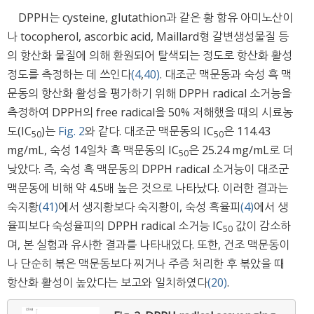
DPPH는 cysteine, glutathion과 같은 황 함유 아미노산이
나 tocopherol, ascorbic acid, Maillard형 갈변생성물질 등
의 항산화 물질에 의해 환원되어 탈색되는 정도로 항산화 활성
정도를 측정하는 데 쓰인다
(4
,
40)
. 대조군 맥문동과 숙성 흑 맥
문동의 항산화 활성을 평가하기 위해 DPPH radical 소거능을
측정하여 DPPH의 free radical을 50% 저해했을 때의 시료농
도(IC
)는
Fig. 2
와 같다. 대조군 맥문동의 IC
은 114.43
5
0
5
0
mg/mL, 숙성 14일차 흑 맥문동의 IC
은 25.24 mg/mL로 더
5
0
낮았다. 즉, 숙성 흑 맥문동의 DPPH radical 소거능이 대조군
맥문동에 비해 약 4.5배 높은 것으로 나타났다. 이러한 결과는
숙지황
(41)
에서 생지황보다 숙지황이, 숙성 흑율피
(4)
에서 생
율피보다 숙성율피의 DPPH radical 소거능 IC
값이 감소하
5
0
며, 본 실험과 유사한 결과를 나타내었다. 또한, 건조 맥문동이
나 단순히 볶은 맥문동보다 찌거나 주증 처리한 후 볶았을 때
항산화 활성이 높았다는 보고와 일치하였다
(20)
.