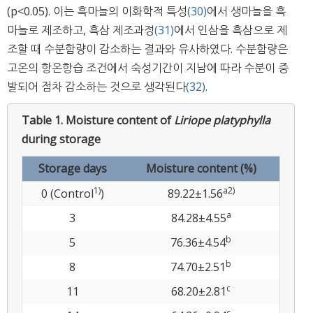
(p<0.05). 이는 흑마늘의 이화학적 특성
(30)
에서 생마늘을 흑
마늘로 제조하고, 흑삼 제조과정
(31)
에서 인삼을 흑삼으로 제
조할 때 수분함량이 감소하는 결과와 유사하였다. 수분함량은
고온의 항온항습 조건에서 숙성기간이 지남에 따라 수분이 증
발되어 점차 감소하는 것으로 생각된다
(32)
.
Table 1.
Moisture content of
Liriope platyphylla
during storage
Storage days
Moisture content (%)
1)
a
2)
0 (Control
)
89.22±1.56
a
3
84.28±4.55
b
5
76.36±4.54
b
8
74.70±2.51
c
11
68.20±2.81
c