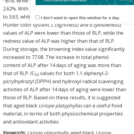
°Brix, while the reducing sugar content increased to
2.62%. With increasing storage time, the pH decreased
to 3.63, while the acidity increased to 0.032%. In the
I don't want to open this window for a day.
Hunter color system, L (lightness) and b (yellowness)
values of ALP were lower than those of RLP, while the
redness value of ALP was higher than that of RLP.
During storage, the browning index value significantly
increased to 77.08. The increase in total phenol
content of ALP after 14 days of aging was more than
that of RLP. IC
values for both 1,1-diphenyl-2-
5
0
picrylhydrazyl (DPPH) and hydroxyl radical scavenging
activities of ALP after 14 days of aging were lower than
those of RLP. Based on these results, it is suggested
that aged black
Liriope platyphyllas
can a useful food
material, in terms of both physicochemical properties
and antioxidant activities.
Keywords:
Liriope platyphylla
; aged black
Liriope