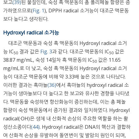
보고
(39)
된 물질인데, 숙성 흑 맥문동의 총 폴리페놀 함량은 증
가하였으므로(
Fig. 1
), DPPH radical 소거능이 대조군 맥문동
보다 높다고 생각된다.
Hydroxyl radical 소거능
대조군 맥문동과 숙성 흑 맥문동의 Hydroxyl radical 소거
능 IC
결과 값은
Fig. 3
과 같다. 대조군 맥문동의 IC
값은
5
0
5
0
38.87 mg/mL, 숙성 14일차 흑 맥문동의 IC
값은 11.65
5
0
mg/mL로 더 낮고, 숙성 흑 맥문동의 Hydroxyl radical 소거
능이 대조군 맥문동에 비해 약 3.33배 높은 것으로 나타났다.
이러한 결과는 흑마늘
(36)
에서 흑마늘의 hydroxyl radical 소
거능이 생마늘보다 더 높다고 한 보고와 유사한 경향을 나타냈
다. 맥문동을 숙성하면 항산화능이 증진하는데, 이는 총 페놀
함량이 숙성 맥문동에서 증가된 결과와 일치하였다. Hydroxyl
radical(·OH)은 생체 내 산화적 손상의 주요한 역할을 하는 활
성산소종이다
(44)
. Hydroxyl radical은 DNA의 핵산과 결합하
여 산화적 손상을 유발하여 돌연변이 및 발암의 원인이 되며,