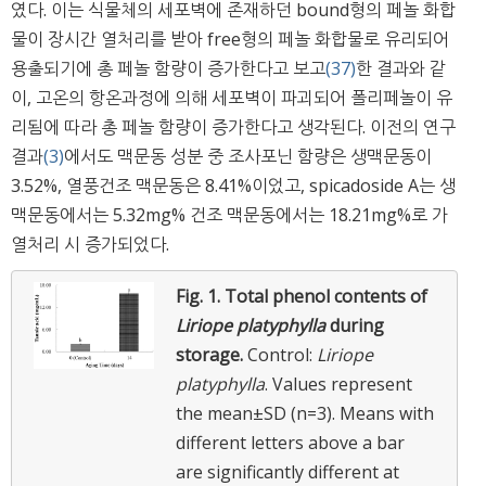
였다. 이는 식물체의 세포벽에 존재하던 bound형의 페놀 화합
물이 장시간 열처리를 받아 free형의 페놀 화합물로 유리되어
용출되기에 총 페놀 함량이 증가한다고 보고
(37)
한 결과와 같
이, 고온의 항온과정에 의해 세포벽이 파괴되어 폴리페놀이 유
리됨에 따라 총 페놀 함량이 증가한다고 생각된다. 이전의 연구
결과
(3)
에서도 맥문동 성분 중 조사포닌 함량은 생맥문동이
3.52%, 열풍건조 맥문동은 8.41%이었고, spicadoside A는 생
맥문동에서는 5.32mg% 건조 맥문동에서는 18.21mg%로 가
열처리 시 증가되었다.
Fig. 1.
Total phenol contents of
Liriope platyphylla
during
storage.
Control:
Liriope
platyphylla
. Values represent
the mean±SD (n=3). Means with
different letters above a bar
are significantly different at