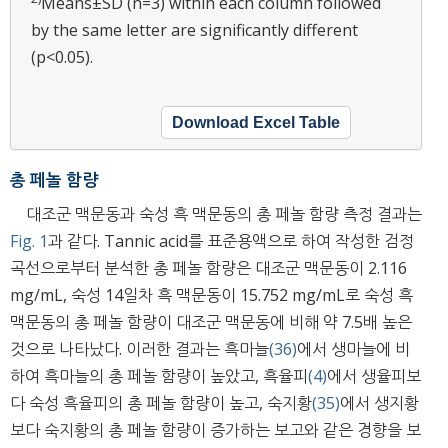
Means±SD (n=3) within each column followed
by the same letter are significantly different
(p<0.05).
Download Excel Table
총 페놀 함량
대조군 맥문동과 숙성 흑 맥문동의 총 페놀 함량 측정 결과는
Fig. 1
과 같다. Tannic acid를 표준용액으로 하여 작성한 검정
곡선으로부터 분석한 총 페놀 함량은 대조군 맥문동이 2.116
mg/mL, 숙성 14일차 흑 맥문동이 15.752 mg/mL로 숙성 흑
맥문동의 총 페놀 함량이 대조군 맥문동에 비해 약 7.5배 높은
것으로 나타났다. 이러한 결과는 흑마늘
(36)
에서 생마늘에 비
하여 흑마늘의 총 페놀 함량이 높았고, 흑율피
(4)
에서 생율피보
다 숙성 흑율피의 총 페놀 함량이 높고, 숙지황
(35)
에서 생지황
보다 숙지황의 총 페놀 함량이 증가하는 보고와 같은 경향을 보