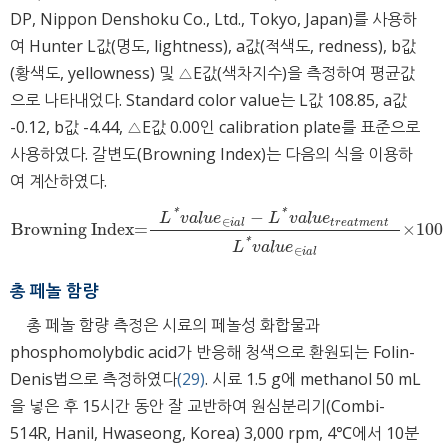
DP, Nippon Denshoku Co., Ltd., Tokyo, Japan)를 사용하
여 Hunter L값(명도, lightness), a값(적색도, redness), b값
(황색도, yellowness) 및 △E값(색차지수)을 측정하여 평균값
으로 나타내었다. Standard color value는 L값 108.85, a값
-0.12, b값 -4.44, △E값 0.00인 calibration plate를 표준으로
사용하였다. 갈변도(Browning Index)는 다음의 식을 이용하
여 계산하였다.
*
*
−
L
v
a
l
u
e
L
v
a
l
u
e
∈
i
a
l
t
r
e
a
t
m
e
n
t
Browning Index=
×100
Browning Index=
L
*
v
a
l
u
e
∈
i
a
l
-
L
*
v
a
l
u
e
t
r
e
a
t
m
e
n
t
L
*
v
a
l
u
e
∈
i
a
l
×10
*
L
v
a
l
u
e
∈
i
a
l
총 페놀 함량
총 페놀 함량 측정은 시료의 페놀성 화합물과
phosphomolybdic acid가 반응해 청색으로 환원되는 Folin-
Denis법으로 측정하였다
(29)
. 시료 1.5 g에 methanol 50 mL
을 넣은 후 15시간 동안 잘 교반하여 원심분리기(Combi-
514R, Hanil, Hwaseong, Korea) 3,000 rpm, 4℃에서 10분