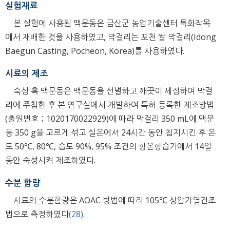
실험재료
본 실험에 사용된 맥문동은 금산군 농업기술센터 특화작목
에서 재배한 것을 사용하였고, 막걸리는 포천 쌀 막걸리(Idong
Baegun Casting, Pocheon, Korea)를 사용하였다.
시료의 제조
숙성 흑 맥문동은 맥문동을 선별하고 깨끗이 세정하여 막걸
리에 주침한 후 본 연구실에서 개발하여 특허 등록한 제조방법
(출원번호；1020170022929)에 따라 막걸리 350 mL에 맥문
동 350 g을 고르게 섞고 실온에서 24시간 동안 침지시킨 후 온
도 50℃, 80℃, 습도 90%, 95% 조건의 항온항습기에서 14일
동안 숙성시켜 제조하였다.
수분 함량
시료의 수분함량은 AOAC 방법에 따라 105℃ 상압가열건조
법으로 측정하였다
(28)
.