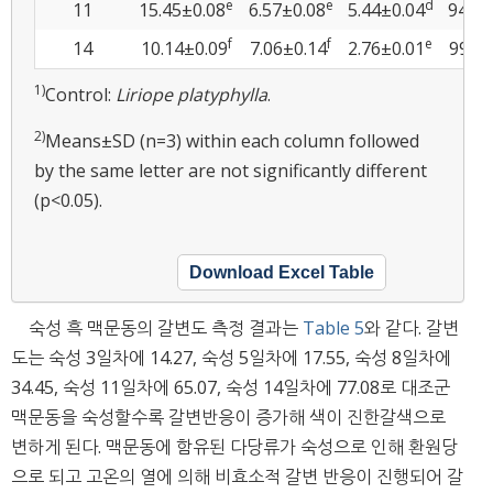
e
e
d
11
15.45±0.08
6.57±0.08
5.44±0.04
94.20
f
f
e
14
10.14±0.09
7.06±0.14
2.76±0.01
99.10
1)
Control:
Liriope platyphylla
.
2)
Means±SD (n=3) within each column followed
by the same letter are not significantly different
(p<0.05).
Download Excel Table
숙성 흑 맥문동의 갈변도 측정 결과는
Table 5
와 같다. 갈변
도는 숙성 3일차에 14.27, 숙성 5일차에 17.55, 숙성 8일차에
34.45, 숙성 11일차에 65.07, 숙성 14일차에 77.08로 대조군
맥문동을 숙성할수록 갈변반응이 증가해 색이 진한갈색으로
변하게 된다. 맥문동에 함유된 다당류가 숙성으로 인해 환원당
으로 되고 고온의 열에 의해 비효소적 갈변 반응이 진행되어 갈