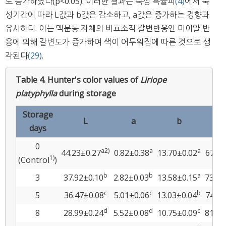
로 증가하였다(p<0.05). 이러한 결과는 숙성 흑율피
(4)
에서 숙
성기간에 따라 L값과 b값은 감소하고, a값은 증가하는 경향과
유사하다. 이는 맥문동 자체의 비효소적 갈변반응인 마이얄 반
응에 의해 갈변도가 증가하여 색이 어두워짐에 따른 것으로 생
각된다
(29)
.
Table 4.
Hunter's color values of
Liriope
platyphylla
during storage
Storage
L
a
b
days
0
a
2)
a
a
44.23±0.27
0.82±0.38
13.70±0.02
67.32
1)
(Control
)
b
b
a
3
37.92±0.10
2.82±0.03
13.58±0.15
73.62
c
c
b
5
36.47±0.08
5.01±0.06
13.03±0.04
74.85
d
d
c
8
28.99±0.24
5.52±0.08
10.75±0.09
81.78