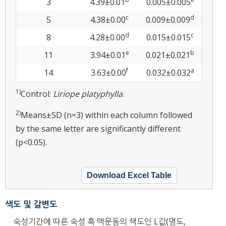
3
4.39±0.01
0.005±0.005
c
d
5
4.38±0.00
0.009±0.009
d
c
8
4.28±0.00
0.015±0.015
e
b
11
3.94±0.01
0.021±0.021
f
a
14
3.63±0.00
0.032±0.032
1)
Control:
Liriope platyphylla
.
2)
Means±SD (n=3) within each column followed
by the same letter are significantly different
(p<0.05).
Download Excel Table
색도 및 갈변도
숙성기간에 따른 숙성 흑 맥문동의 색도인 L값(명도,