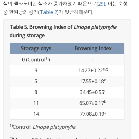
색의 멜라노이딘 색소가 증가하였기 때문으로
(29)
, 이는 숙성
중 환원당의 증가(
Table 2
)가 뒷받침해준다.
Table 5.
Browning Index of
Liriope platyphylla
during storage
Storage days
Browning Index
1)
0 (Control
)
-
e
2)
3
14.27±0.22
d
5
17.55±0.18
c
8
34.45±0.55
b
11
65.07±0.17
a
14
77.08±0.19
1)
Control:
Liriope platyphylla
.
2)