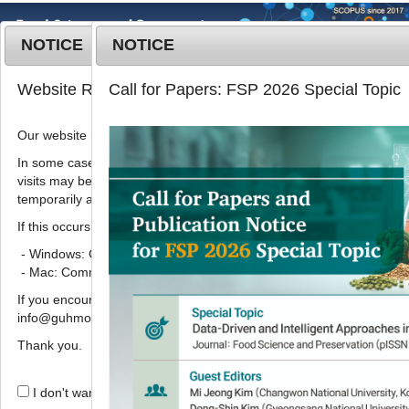
NOTICE
NOTICE
MENU
T
Website Renewal Notice
Call for Papers: FSP 2026 Special Topic
o
g
Our website has recently been renewed.
2019
;
26
(
5
):
505
-
512
g
pISSN: 1738-7248, eISSN: 2287-
l
In some cases, images, CSS files, or other settings saved in your b
7428
visits may be reused instead of downloading the latest files. As a r
e
DOI:
https://doi.org/10.11002/kjfp.2019.26.5.505
temporarily appear incorrectly or may not display properly.
n
Article
a
If this occurs, please perform a hard refresh.
v
- Windows: Ctrl + F5
숙성 흑 맥문동의 품질특성 및 항산화능
i
- Mac: Command + Shift + R
g
김다희
,
오다래
,
백승연
,
김미리
*
If you encounter any errors or difficulties while using the website, p
a
info@guhmok.com.
t
Quality characteristics and
i
Thank you.
antioxidant activities of aged black
o
Liriope platyphylla
n
I don't want to open this window for a day.