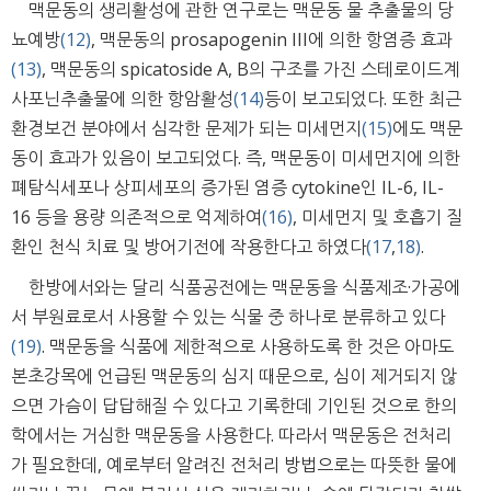
맥문동의 생리활성에 관한 연구로는 맥문동 물 추출물의 당
뇨예방
(12)
, 맥문동의 prosapogenin III에 의한 항염증 효과
(13)
, 맥문동의 spicatoside A, B의 구조를 가진 스테로이드계
사포닌추출물에 의한 항암활성
(14)
등이 보고되었다. 또한 최근
환경보건 분야에서 심각한 문제가 되는 미세먼지
(15)
에도 맥문
동이 효과가 있음이 보고되었다. 즉, 맥문동이 미세먼지에 의한
폐탐식세포나 상피세포의 증가된 염증 cytokine인 IL-6, IL-
16 등을 용량 의존적으로 억제하여
(16)
, 미세먼지 및 호흡기 질
환인 천식 치료 및 방어기전에 작용한다고 하였다
(17
,
18)
.
한방에서와는 달리 식품공전에는 맥문동을 식품제조·가공에
서 부원료로서 사용할 수 있는 식물 중 하나로 분류하고 있다
(19)
. 맥문동을 식품에 제한적으로 사용하도록 한 것은 아마도
본초강목에 언급된 맥문동의 심지 때문으로, 심이 제거되지 않
으면 가슴이 답답해질 수 있다고 기록한데 기인된 것으로 한의
학에서는 거심한 맥문동을 사용한다. 따라서 맥문동은 전처리
가 필요한데, 예로부터 알려진 전처리 방법으로는 따뜻한 물에