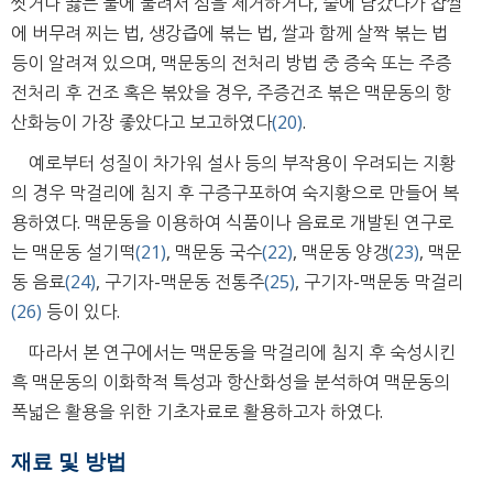
씻거나 끓는 물에 불려서 심을 제거하거나, 술에 담갔다가 찹쌀
에 버무려 찌는 법, 생강즙에 볶는 법, 쌀과 함께 살짝 볶는 법
등이 알려져 있으며, 맥문동의 전처리 방법 중 증숙 또는 주증
전처리 후 건조 혹은 볶았을 경우, 주증건조 볶은 맥문동의 항
산화능이 가장 좋았다고 보고하였다
(20)
.
예로부터 성질이 차가워 설사 등의 부작용이 우려되는 지황
의 경우 막걸리에 침지 후 구증구포하여 숙지황으로 만들어 복
용하였다. 맥문동을 이용하여 식품이나 음료로 개발된 연구로
는 맥문동 설기떡
(21)
, 맥문동 국수
(22)
, 맥문동 양갱
(23)
, 맥문
동 음료
(24)
, 구기자-맥문동 전통주
(25)
, 구기자-맥문동 막걸리
(26)
등이 있다.
따라서 본 연구에서는 맥문동을 막걸리에 침지 후 숙성시킨
흑 맥문동의 이화학적 특성과 항산화성을 분석하여 맥문동의
폭넓은 활용을 위한 기초자료로 활용하고자 하였다.
재료 및 방법