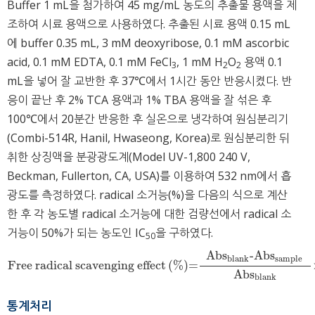
Buffer 1 mL을 첨가하여 45 mg/mL 농도의 추출물 용액을 제
조하여 시료 용액으로 사용하였다. 추출된 시료 용액 0.15 mL
에 buffer 0.35 mL, 3 mM deoxyribose, 0.1 mM ascorbic
acid, 0.1 mM EDTA, 0.1 mM FeCl
, 1 mM H
O
용액 0.1
3
2
2
mL을 넣어 잘 교반한 후 37℃에서 1시간 동안 반응시켰다. 반
응이 끝난 후 2% TCA 용액과 1% TBA 용액을 잘 섞은 후
100℃에서 20분간 반응한 후 실온으로 냉각하여 원심분리기
(Combi-514R, Hanil, Hwaseong, Korea)로 원심분리한 뒤
취한 상징액을 분광광도계(Model UV-1,800 240 V,
Beckman, Fullerton, CA, USA)를 이용하여 532 nm에서 흡
광도를 측정하였다. radical 소거능(%)을 다음의 식으로 계산
한 후 각 농도별 radical 소거능에 대한 검량선에서 radical 소
거능이 50%가 되는 농도인 IC
을 구하였다.
5
0
Ab
s
-Ab
s
blank
sample
Free radical scavenging effect
(
%
)
=
Free radical scavenging effect
%
=
Ab
s
blank
-Ab
s
sample
Ab
s
blank
Ab
s
blank
통계처리