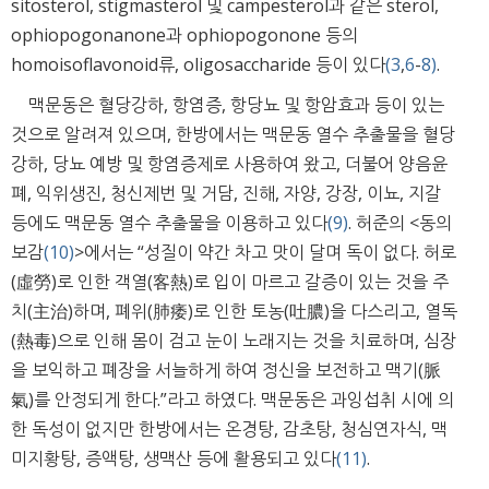
sitosterol, stigmasterol 및 campesterol과 같은 sterol,
ophiopogonanone과 ophiopogonone 등의
homoisoflavonoid류, oligosaccharide 등이 있다
(3
,
6
-
8)
.
맥문동은 혈당강하, 항염증, 항당뇨 및 항암효과 등이 있는
것으로 알려져 있으며, 한방에서는 맥문동 열수 추출물을 혈당
강하, 당뇨 예방 및 항염증제로 사용하여 왔고, 더불어 양음윤
폐, 익위생진, 청신제번 및 거담, 진해, 자양, 강장, 이뇨, 지갈
등에도 맥문동 열수 추출물을 이용하고 있다
(9)
. 허준의 <동의
보감
(10)
>에서는 “성질이 약간 차고 맛이 달며 독이 없다. 허로
(虛勞)로 인한 객열(客熱)로 입이 마르고 갈증이 있는 것을 주
치(主治)하며, 폐위(肺痿)로 인한 토농(吐膿)을 다스리고, 열독
(熱毒)으로 인해 몸이 검고 눈이 노래지는 것을 치료하며, 심장
을 보익하고 폐장을 서늘하게 하여 정신을 보전하고 맥기(脈
氣)를 안정되게 한다.”라고 하였다. 맥문동은 과잉섭취 시에 의
한 독성이 없지만 한방에서는 온경탕, 감초탕, 청심연자식, 맥
미지황탕, 증액탕, 생맥산 등에 활용되고 있다
(11)
.