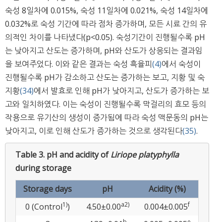
숙성 8일차에 0.015%, 숙성 11일차에 0.021%, 숙성 14일차에
0.032%로 숙성 기간에 따라 점차 증가하며, 모든 시료 간의 유
의적인 차이를 나타냈다(p<0.05). 숙성기간이 진행될수록 pH
는 낮아지고 산도는 증가하며, pH와 산도가 상응되는 결과임
을 보여주었다. 이와 같은 결과는 숙성 흑율피
(4)
에서 숙성이
진행될수록 pH가 감소하고 산도는 증가하는 보고, 지황 및 숙
지황
(34)
에서 발효로 인해 pH가 낮아지고, 산도가 증가하는 보
고와 일치하였다. 이는 숙성이 진행될수록 막걸리의 효모 등의
작용으로 유기산의 생성이 증가됨에 따라 숙성 맥문동의 pH는
낮아지고, 이로 인해 산도가 증가하는 것으로 생각된다
(35)
.
Table 3.
pH and acidity of
Liriope platyphylla
during storage
Storage days
pH
Acidity (%)
1)
a
2)
f
0 (Control
)
4.50±0.00
0.004±0.005
b
e