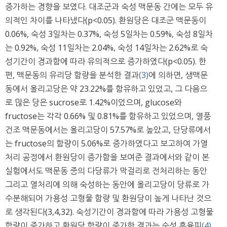
증가하는 경향을 보였다. 대조군과 숙성 맥문동 간에는 모두 유
의적인 차이를 나타냈다(p<0.05). 환원당은 대조군 맥문동이
0.06%, 숙성 3일차는 0.37%, 숙성 5일차는 0.59%, 숙성 8일차
는 0.92%, 숙성 11일차는 2.04%, 숙성 14일차는 2.62%로 숙
성기간이 경과함에 따라 유의적으로 증가하였다(p<0.05). 한
편, 맥문동의 유리당 함량을 분석한 결과
(3)
에 의하면, 생맥문
동에서 올리고당은 약 23.22%를 함유하고 있었고, 그 다음으
로 많은 당은 sucrose로 1.42%이었으며, glucose와
fructose는 각각 0.66% 및 0.81%를 함유하고 있었으며, 열풍
건조 맥문동에서는 올리고당이 57.57%로 높았고, 단당류에서
는 fructose의 함량이 5.06%로 증가하였다고 보고하여 가열
처리 공정에서 환원당이 증가함을 보여준 결과에서와 같이 본
실험에서도 맥문동 중의 다당류가 막걸리로 전처리하는 동안
그리고 열처리에 의해 숙성하는 동안에 올리고당이 당류로 가
수분해되어 가용성 고형물 함량 및 환원당이 높게 나타난 것으
로 생각된다(3,4,32). 숙성기간이 경과함에 따라 가용성 고형물
함량이 증가하고 환원당 함량이 증가한 결과는 숙성 흑율피
(4)