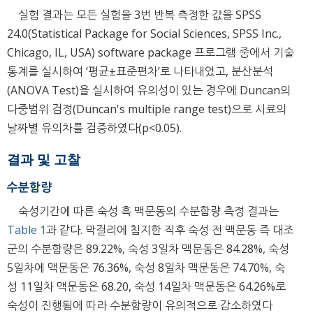
실험 결과는 모든 실험을 3번 반복 측정한 값을 SPSS
24.0(Statistical Package for Social Sciences, SPSS Inc.,
Chicago, IL, USA) software package 프로그램 중에서 기술
통계를 실시하여 ‘평균±표준편차’로 나타내었고, 분산분석
(ANOVA Test)을 실시하여 유의성이 있는 경우에 Duncan의
다중범위 검정(Duncan's multiple range test)으로 시료의
날짜별 유의차를 검증하였다(p<0.05).
결과 및 고찰
수분함량
숙성기간에 따른 숙성 흑 맥문동의 수분함량 측정 결과는
Table 1
과 같다. 막걸리에 침지한 직후 숙성 전 맥문동 즉 대조
군의 수분함량은 89.22%, 숙성 3일차 맥문동은 84.28%, 숙성
5일차에 맥문동은 76.36%, 숙성 8일차 맥문동은 74.70%, 숙
성 11일차 맥문동은 68.20, 숙성 14일차 맥문동은 64.26%로
숙성이 진행됨에 따라 수분함량이 유의적으로 감소하였다