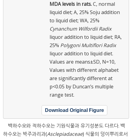
MDA levels in rats.
C, normal
liquid diet; A, 25% Soju addition
to liquid diet; WA, 25%
Cynanchum Wilfordii Radix
liquor addition to liquid diet; RA,
25%
Polygoni Multiflori Radix
liquor addition to liquid diet.
Values are means±SD, N=10,
Values with different alphabet
are significantly different at
p<0.05 by Duncan’s multiple
range test.
Download Original Figure
백하수오와 적하수오는 기원식물과 유기성분도 다르다. 백
하수오는 박주과리과(
Asclepiadaceae
) 식물의 덩이뿌리로서