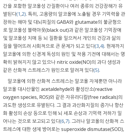
간을 포함한 알코올성 간질환이나 여러 종류의 건강장해가 유
발된다
(1
,
2)
. 특히, 고용량의 알코올에 노출될 경우 기억력을 관
장하는 해마 및 대뇌피질의 GABA와 glutamate의 불균형으
로 알코올성 블랙아웃(black out)과 같은 알코올성 기억장애
및 알코올성 치매 등 뇌 질환을 일으켜서 개인의 건강과 삶의
질을 떨어뜨려 사회적으로 큰 문제가 되고 있다
(3
,
4)
. 현재까지
알코올에 의한 신경계 독성의 원인 및 작용 기전에 대해서는 명
확히 밝혀지지 않고 있으나 nitric oxide(NO)의 과다 생성과
같은 산화적 스트레스가 원인으로 알려져 있다
(5)
.
알코올에 의한 산화적 스트레스는 알코올 자체뿐만 아니라
알코올 대사산물인 acetaldehyde와 활성산소(reactive
oxygen species, ROS)와 같은 자유라디칼(free radicals)의
과도한 생성으로 유발된다. 그 결과 과산화지질의 증가나 항산
화 활성의 손상 등으로 인해 뇌 세포 손상과 기억력 저하가 일
어나는 것으로 보고되고 있다
(6
,
7)
. 그러나 알코올의 산화적 스
트레스에 대한 생체 방어로는 superoxide dismutase(SOD),