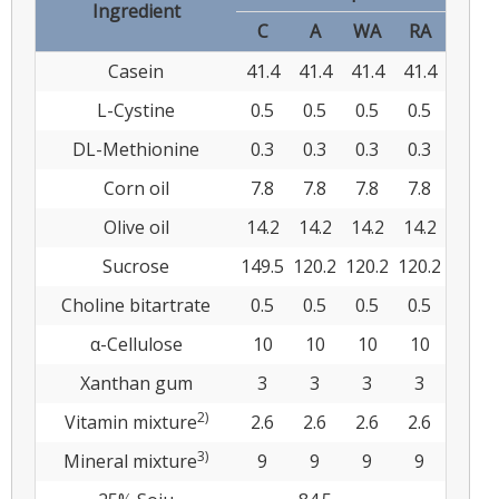
Ingredient
C
A
WA
RA
Casein
41.4
41.4
41.4
41.4
L-Cystine
0.5
0.5
0.5
0.5
DL-Methionine
0.3
0.3
0.3
0.3
Corn oil
7.8
7.8
7.8
7.8
Olive oil
14.2
14.2
14.2
14.2
Sucrose
149.5
120.2
120.2
120.2
Choline bitartrate
0.5
0.5
0.5
0.5
α-Cellulose
10
10
10
10
Xanthan gum
3
3
3
3
2)
Vitamin mixture
2.6
2.6
2.6
2.6
3)
Mineral mixture
9
9
9
9