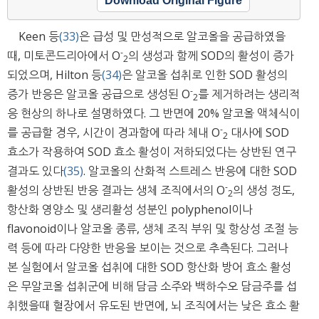
Download Original Figure
Keen 등
(33)
은 급성 및 만성적으로 알코올을 공급하였을
-
때, 미토콘드리아에서 O
의 생성과 함께 SOD의 활성이 증가
2
되었으며, Hilton 등
(34)
은 알코올 섭취로 인한 SOD 활성의
-
증가 반응은 알코올 공급으로 생성된 O
를 제거하려는 생리적
2
응 현상의 하나로 설명하였다. 그 반면에 20% 알코올 액체식이
-
를 공급할 경우, 시간이 경과함에 따라 체내 O
대사에 SOD
2
효소가 작용하여 SOD 효소 활성이 저하되었다는 상반된 연구
결과도 있다
(35)
. 알코올의 산화적 스트레스 반응에 대한 SOD
-
활성의 상반된 반응 결과는 생체 조직에서의 O
의 생성 정도,
2
항산화 영양소 및 생리활성 성분인 polyphenol이나
flavonoid이나 알코올 종류, 생체 조직 부위 및 항상성 조절 능
력 등에 따라 다양한 반응을 보이는 것으로 추측된다. 그러나
본 실험에서 알코올 섭취에 대한 SOD 항산화 방어 효소 활성
은 무알코올 섭취군에 비해 담금 소주와 백하수오 담금주를 섭
취했을때 혈장에서 유도된 반면에, 뇌 조직에서는 낮은 효소 활