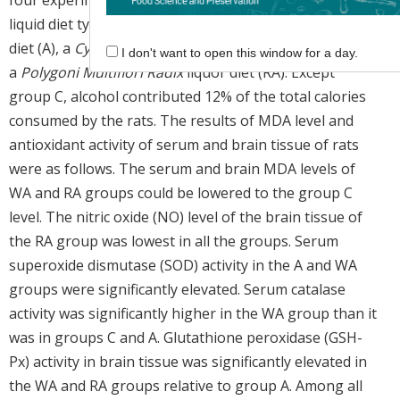
four experimental groups according to the following
liquid diet types: a normal liquid diet (C), the soju liquid
diet (A), a
Cynanchi Wilfordii Radix
liquor diet (WA) and
I don't want to open this window for a day.
a
Polygoni Multiflori Radix
liquor diet (RA). Except
group C, alcohol contributed 12% of the total calories
consumed by the rats. The results of MDA level and
antioxidant activity of serum and brain tissue of rats
were as follows. The serum and brain MDA levels of
WA and RA groups could be lowered to the group C
level. The nitric oxide (NO) level of the brain tissue of
the RA group was lowest in all the groups. Serum
superoxide dismutase (SOD) activity in the A and WA
groups were significantly elevated. Serum catalase
activity was significantly higher in the WA group than it
was in groups C and A. Glutathione peroxidase (GSH-
Px) activity in brain tissue was significantly elevated in
the WA and RA groups relative to group A. Among all