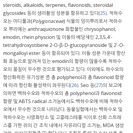
steroids, alkaloids, terpenes, flavonoids, steroidal
glycosides 등의 생리활성 성분을 함유하고 있다
(25)
. 적하수
오는 마디풀과(
Polygonaceae
) 식물의 덩이뿌리로서 적하수
오 뿌리에는 anthraquionone 화합물인 chrysophanol,
emodin, rhein physcion 및 이들의 배당체인 2,3,5,4'-
tetrahydroxystibene 2-O-β-D-glucopyranoside 및 2'-O-
mongalloyl ester 등이 함유되어 있다. 이들 성분 가운데 항산
화 효능으로 알려져 있는 emodin의 함량이 많을수록 적하수
오의 품질이 우수한 것으로 평가되고 있다. 이외에도 하수오의
항산화력은 유기성분 중 총 polyphenol과 총 flavonoid 함량
에 따라 항산화 활성력이 좌우된다
(26)
. Seo 등
(27)
의 보고에
의하면 백하수오와 적하수오의 총 polyphenol과 flavonoid
함량 및 ABTS radical 소거능에서도 백하수오에 비해 적하수
오에서 우수한 것으로 나타났다. 동물실험에서는 백하수오 및
적하수오는 사염화탄소 및 고콜레스테롤 식이로 산화 스트레
스를 가한 쥐의 간 조직 내에서 자유라디컬 소거능, MDA 생성