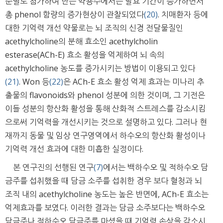
준별로 첨가하여 만든 약용주에서는 발효 기간이 증가하면서
총 phenol 함량의 증가현상이 관찰되었다
(20)
. 치매환자 등에
대한 기억력 개선 약물로는 뇌 조직의 신경 전달물질인
acethylcholine의 분해 효소인 acethylcholin
esterase(ACh-E) 효소 활성을 억제하여 뇌 속의
acethylcholine 농도를 증가시키는 방법이 이용되고 있다
(21)
. Won 등
(22)
은 ACh-E 효소 활성 억제 효과는 미나리 추
출물의 flavonoids와 phenol 성분에 의한 것이며, 그 기전은
이들 성분의 항산화 활성을 통해 산화적 스트레스를 감소시킴
으로써 기억력을 개선시키는 것으로 설명하고 있다. 그러나 현
재까지 동물 및 임상 연구영역에서 하수오의 항산화 활성이나
기억력 개선 효과에 대한 미흡한 실정이다.
본 연구진의 선행된 연구
(7)
에서는 백하수오 및 적하수오 담
금주를 섭취했을 때 담금 소주를 섭취한 경우 보다 혈청과 뇌
조직 내의 acethylcholine 농도는 높은 반면에, ACh-E 효소는
억제효과를 보였다. 이러한 결과는 담금 소주보다는 백하수오
담금주나 적하수오 담금주를 마셨을 때 기억력 손상을 감소시