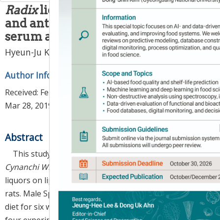
Radix
liquors on lipid peroxidation
and antioxidant activity in rat
serum amd brain tissue
Hyeun-Ju Kong
,
Kyung-Mi Yang
*
Author Information & Copyright
▼
Received:
Feb 07, 2019
; Revised:
Mar 20, 2019
; Accepted:
Mar 28, 2019
Abstract
This study was conducted to identify the effects of
Cynanchi Wilfordii Radix
and
Polygoni Multiflori Radix
liquors on lipid peroxidation and antioxidant activity in
rats. Male Sprague-Dawley rats were placed on a liquid
diet for six weeks. The rats were assigned to one of