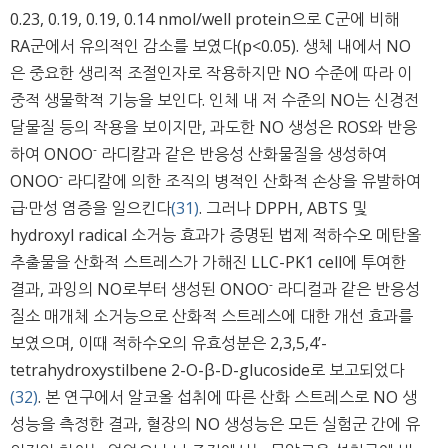
0.23, 0.19, 0.19, 0.14 nmol/well protein으로 C군에 비해
RA군에서 유의적인 감소를 보였다(p<0.05). 생체 내에서 NO
은 중요한 생리적 조절인자로 작용하지만 NO 수준에 따라 이
중적 생물학적 기능을 보인다. 인체 내 저 수준의 NO는 신경전
달물질 등의 작용을 보이지만, 과도한 NO 생성은 ROS와 반응
-
하여 ONOO
라디칼과 같은 반응성 산화물질을 생성하여
-
ONOO
라디칼에 의한 조직의 병적인 산화적 손상을 유발하여
급·만성 염증을 일으킨다
(31)
. 그러나 DPPH, ABTS 및
hydroxyl radical 소거능 효과가 증명된 법제 적하수오 메탄올
추출물을 산화적 스트레스가 가해진 LLC-PK1 cell에 투여한
-
결과, 과잉의 NO로부터 생성된 ONOO
라디컬과 같은 반응성
질소 매개체 소거능으로 산화적 스트레스에 대한 개선 효과를
보였으며, 이때 적하수오의 유효성분은 2,3,5,4’-
tetrahydroxystilbene 2-O-β-D-glucoside로 보고되었다
(32)
. 본 연구에서 알코올 섭취에 따른 산화 스트레스로 NO 생
성능을 측정한 결과, 혈장의 NO 생성능은 모든 실험군 간에 유