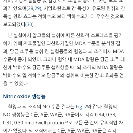
저하, 이상지질혈증 및 혈당 대사 조절을 통해 간 손상 보호 효
과가 있으며
(28
,
29)
, 사염화탄소로 간 독성이 유도된 흰쥐의 간
독성 완화 효과는 적하수오 보다 백하수오가 더 우수한 것으로
보고되었다
(30)
.
본 실험에서 알코올의 섭취에 따른 산화적 스트레스을 평가
하기 위해 지표물질인 과산화지질인 MDA 수준을 분석한 결
과, 담금 소주를 섭취 한 실험동물의 혈청과 뇌 조직에서 MDA
수준이 증가 되었다. 그러나 혈액 내 MDA 함량은 담금 소주 대
신에 백하수오 담금주를 섭취했을 때, 뇌 조직의 MDA 함량은
백하수오 및 적하수오 담금주의 섭취로 비슷한 감소 효과를 얻
을 수 있었다.
Nitric oxide 생성능
혈청과 뇌 조직의 NO 수준 결과는
Fig. 2
와 같다. 혈청의
NO 생성능은 C군, A군, WA군, RA군에서 각각 0.34, 0.33,
0.31, 0.30 nmol/well protein으로 모든 군 간에 유의적인 차
이가 없었다. 뇌 조직에서는 C군, A군, WA군, RA군은 각각