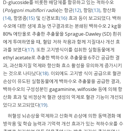
D-glucoside를 비롯한 배당체를 함유하고 있는 적하수오
(
Polygoni multiflori radix
)는 항균
(12)
, 항암
(13)
, 항산화
(14)
, 항염증
(15)
및 신경보호
(16)
효과 등이 보고되었다. 백하
수오에 대한 생체 효능 연구결과로는 분쇄된 백하수오 2 kg을
80% 에탄올로 추출한 추출물을 Sprague-Dawley (SD) 흰쥐
에게 투여하였을 때, 혈압 저하 작용과 함께 지질대사 개선 효
과를 보였다
(17)
. 또한 고지방식이를 섭취한 실험동물에게
ethyl acetate로 추출한 백하수오 추출물을 6주간 공급한 결
과, 과산화지질 억제와 항산화 효소 활성을 유의하게 증가시키
는 것으로 나타났다
(18)
. 이외에도 고지방 식이 공급으로 혈관
손상이 유도된 실험동물에게 백하수오 추출물을 공급한 결과,
백하수오의 구성성분인 gagaminine, wilfoside 등에 의해 항
산화 효과 및 비정상적 혈관 생성의 억제로 혈관 기능이 개선되
었다고 보고되었다
(19)
.
허혈성 뇌손상을 억제하고 산화적 손상에 의한 동맥경화 예
방작용 및 학습 능력과 기억력 개선 효과가 있는 적하수오를 수