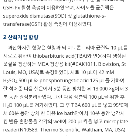
GSH-Px 활성 측정에 이용하였으며, 사이토졸 균질액은
superoxide dismutase(SOD) 및 glutathione-s-
transferase(GST) 활성 측정에 이용하였다.
과산화지질 함량
과산화지질 함량은 혈청과 뇌 미토콘드리아 균질액 10 μL를
시료로 취하여 thiobarbituric acid(TBA)와 반응하여 생성된
물질을 정량하는 MDA 정량용 kit(#CAK1011, Biovision, St
Louis, MO, USA)로 측정하였다. 시료 10 μL에 42 mM
H
SO
500 μL와 phosphotungstic acid 125 μL를 가하여
2
4
잘 섞어준 다음 실온에서 5분 동안 방치한 뒤 13,000 ×g에서 3
분 동안 원심분리하였다. 그런 다음 상층액 100 μL을 취한 후
H
O 100 μL를 첨가하였다. 그 후 TBA 600 μL를 넣고 95℃에
2
서 60분 동안 방치 한 다음 ice bath안에서 10분 동안 냉각시
킨 반응 혼합물을 각각의 well에 200 μL씩을 넣고 microplate
reader(N10583, Thermo Scientific, Waltham, MA, USA)