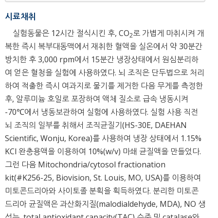
시료채취
실험동물은 12시간 절식시킨 후, CO
로 가볍게 마취시켜 개
2
복한 즉시 복부대동맥에서 재취한 혈액을 실온에서 약 30분간
방치한 후 3,000 rpm에서 15분간 냉장상태에서 원심분리하
여 얻은 혈청을 실험에 사용하였다. 뇌 조직은 단두법으로 처리
하여 적출한 즉시 여과지로 물기를 제거한 다음 무게를 측정한
후, 알루미늄 호일로 포장하여 액체 질소로 급속 냉동시켜
-70℃에서 냉동보관하여 실험에 사용하였다. 실험 사용 직전
뇌 조직의 일부를 취해서 조직균질기(HS-30E, DAEHAN
Scientific, Wonju, Korea)를 사용하여 냉장 상태에서 1.15%
KCl 완충용액을 이용하여 10%(w/v) 마쇄 균질액을 만들었다.
그런 다음 Mitochondria/cytosol fractionation
kit(#K256-25, Biovision, St. Louis, MO, USA)를 이용하여
미토콘드리아와 사이토졸 분획을 획득하였다. 분리한 미토콘
드리아 균질액은 과산화지질(malodialdehyde, MDA), NO 생
성능, total antioxidant capacity(TAC) 수준 및 catalase와