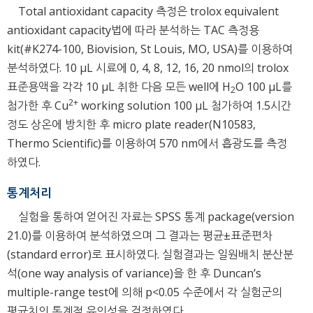
Total antioxidant capacity 측정은 trolox equivalent
antioxidant capacity법에 따라 분석하는 TAC 측정용
kit(#K274-100, Biovision, St Louis, MO, USA)를 이용하여
분석하였다. 10 μL 시료에 0, 4, 8, 12, 16, 20 nmol의 trolox
표준용액을 각각 10 μL 취한 다음 모든 well에 H
O 100 μL를
2
2
+
첨가한 후 Cu
working solution 100 μL 첨가하여 1.5시간
정도 상온에 방치한 후 micro plate reader(N10583,
Thermo Scientific)를 이용하여 570 nm에서 흡광도를 측정
하였다.
통계처리
실험을 통하여 얻어진 자료는 SPSS 통계 package(version
21.0)를 이용하여 분석하였으며 그 결과는 평균±표준편차
(standard error)로 표시하였다. 실험결과는 일원배치 분산분
석(one way analysis of variance)을 한 후 Duncan’s
multiple-range test에 의해 p<0.05 수준에서 각 실험군의
평균치의 통계적 유의성을 검정하였다.