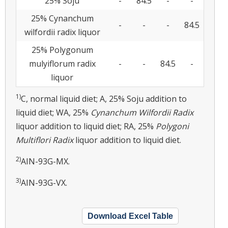
25% Soju
-
84.5
-
-
25% Cynanchum
-
-
-
84.5
wilfordii radix liquor
25% Polygonum
mulyiflorum radix
-
-
84.5
-
liquor
1)
C, normal liquid diet; A, 25% Soju addition to
liquid diet; WA, 25%
Cynanchum Wilfordii Radix
liquor addition to liquid diet; RA, 25%
Polygoni
Multiflori Radix
liquor addition to liquid diet.
2)
AIN-93G-MX.
3)
AIN-93G-VX.
Download Excel Table