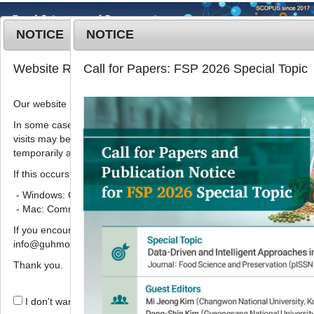
NOTICE
NOTICE
MENU
T
Website Renewal Notice
Call for Papers: FSP 2026 Special Topic
o
g
Our website has recently been renewed.
2019
;
26
(
3
):
350
-
359
g
pISSN: 1738-7248, eISSN: 2287-
l
In some cases, images, CSS files, or other settings saved in your b
7428
visits may be reused instead of downloading the latest files. As a r
e
DOI:
https://doi.org/10.11002/kjfp.2019.26.3.350
temporarily appear incorrectly or may not display properly.
n
Article
a
If this occurs, please perform a hard refresh.
v
- Windows: Ctrl + F5
백·적하수오 담금주를 섭취한 흰쥐의 혈
i
- Mac: Command + Shift + R
청과 뇌 조직의 과산화지질 수준 및 항
g
If you encounter any errors or difficulties while using the website, p
a
산화 효소 활성 상태
info@guhmok.com.
t
공현주
,
양경미
*
i
Thank you.
o
Effects of
Cynanchi Wilfordii
n
I don't want to open this window for a day.
Radix and Polygoni Multiflori