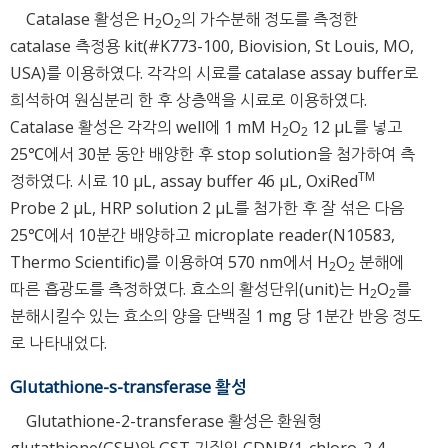
Catalase 활성은 H
O
의 가수분해 정도를 측정한
2
2
catalase 측정용 kit(#K773-100, Biovision, St Louis, MO,
USA)를 이용하였다. 각각의 시료를 catalase assay buffer로
희석하여 원심분리 한 후 상층액을 시료로 이용하였다.
Catalase 활성은 각각의 well에 1 mM H
O
12 μL를 넣고
2
2
25℃에서 30분 동안 배양한 후 stop solution을 첨가하여 측
TM
정하였다. 시료 10 μL, assay buffer 46 μL, OxiRed
Probe 2 μL, HRP solution 2 μL를 첨가한 후 잘 섞은 다음
25℃에서 10분간 배양하고 microplate reader(N10583,
Thermo Scientific)를 이용하여 570 nm에서 H
O
분해에
2
2
따른 흡광도를 측정하였다. 효소의 활성단위(unit)는 H
O
를
2
2
분해시킬수 있는 효소의 양을 단백질 1 mg 당 1분간 반응 정도
로 나타내었다.
Glutathione-s-transferase 활성
Glutathione-2-transferase 활성은 환원형
glutathione(GSH)와 GST 기질인 CDNB(1-chloro-2,4-