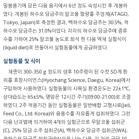
밀봉용기에 담은 다음 음지에서 6년 정도 숙성시킨 후 개봉하
였다. 개봉된 하수오 담금주의 알코올 함량를 주정계(ATAGO,
Tokyo, Japan)로 측정한 결과, 백하수오 담금주는 30.5%, 적
하수오 담금주는 31.0%이었다. 각각의 하수오 담금주에 증류
수를 가하여 25% 알코올 농도로 희석 한 다음 액체 실험식이
(liquid diet)로 만들어서 실험동물에게 공급하였다.
실험동물 및 식이
체중이 300-350 g 정도의 생후 10주령이 된 수컷 SD계 흰
쥐를 효창사이언스(Hyochang Science, Daegu, Korea)에서
구입하여 사용하였다. 실험동물의 사육실 환경온도는 22±1℃,
상대습도는 65±5%, 명암은 12시간 주기(09:00-21:00)로 조절
하였다. 2주 적응기간 동안 실험동물은 일반배합 고형사료(Jeil,
Feed Co., Ltd. Korea)와 음용수를 자유롭게 섭취하였다. 그런
다음 난괴법에 의거하여 4개의 실험군으로 무알코올 섭취군
(C), 25% 담금 소주 섭취군(A), 백하수오 담금주 섭취군(WA),
적하수오 담금주 섭취군(RA)으로 나눈 다음, 각 처리 군당 10