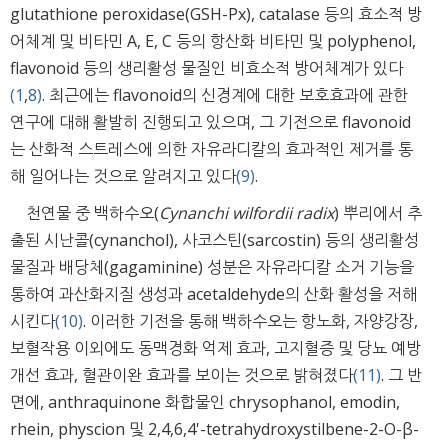
glutathione peroxidase(GSH-Px), catalase 등의 효소적 방
어체계 및 비타민 A, E, C 등의 항산화 비타민 및 polyphenol,
flavonoid 등의 생리활성 물질인 비효소적 방어체계가 있다
(1
,
8)
. 최근에는 flavonoid의 신경계에 대한 보호효과에 관한
연구에 대해 활발히 진행되고 있으며, 그 기전으로 flavonoid
는 산화적 스트레스에 의한 자유라디칼의 효과적인 제거를 통
해 일어나는 것으로 알려지고 있다
(9)
.
천연물 중 백하수오(
Cynanchi wilfordii radix
) 뿌리에서 추
출된 시난콜(cynanchol), 사코스틴(sarcostin) 등의 생리활성
물질과 배당체(gagaminine) 성분은 자유라디칼 소거 기능을
통하여 과산화지질 생성과 acetaldehyde의 산화 활성을 저해
시킨다
(10)
. 이러한 기전을 통해 백하수오는 항노화, 자양강장,
보혈작용 이외에도 동맥경화 억제 효과, 고지혈증 및 당뇨 예방
개선 효과, 혈관이완 효과를 보이는 것으로 밝혀졌다
(11)
. 그 반
면에, anthraquinone 화합물인 chrysophanol, emodin,
rhein, physcion 및 2,4,6,4'-tetrahydroxystilbene-2-Ο-β-