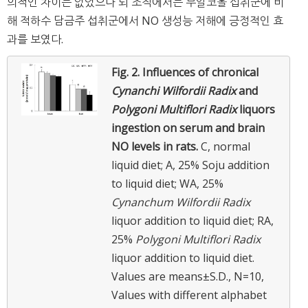
의적인 차이는 없었으나 뇌 조직에서는 무알코올 섭취군에 비
해 적하수 담금주 섭취군에서 NO 생성능 저해에 긍정적인 효
과를 보였다.
Fig. 2.
Influences of chronical
Cynanchi Wilfordii Radix
and
Polygoni Multiflori Radix
liquors
ingestion on serum and brain
NO levels in rats.
C, normal
liquid diet; A, 25% Soju addition
to liquid diet; WA, 25%
Cynanchum Wilfordii Radix
liquor addition to liquid diet; RA,
25%
Polygoni Multiflori Radix
liquor addition to liquid diet.
Values are means±S.D., N=10,
Values with different alphabet