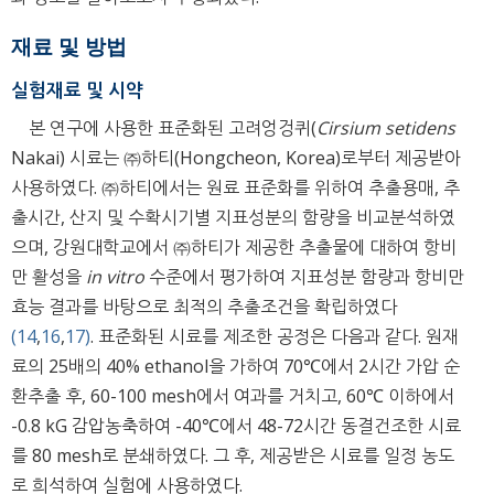
재료 및 방법
실험재료 및 시약
본 연구에 사용한 표준화된 고려엉겅퀴(
Cirsium setidens
Nakai) 시료는 ㈜하티(Hongcheon, Korea)로부터 제공받아
사용하였다. ㈜하티에서는 원료 표준화를 위하여 추출용매, 추
출시간, 산지 및 수확시기별 지표성분의 함량을 비교분석하였
으며, 강원대학교에서 ㈜하티가 제공한 추출물에 대하여 항비
만 활성을
in vitro
수준에서 평가하여 지표성분 함량과 항비만
효능 결과를 바탕으로 최적의 추출조건을 확립하였다
(14
,
16
,
17)
. 표준화된 시료를 제조한 공정은 다음과 같다. 원재
료의 25배의 40% ethanol을 가하여 70℃에서 2시간 가압 순
환추출 후, 60-100 mesh에서 여과를 거치고, 60℃ 이하에서
-0.8 kG 감압농축하여 -40℃에서 48-72시간 동결건조한 시료
를 80 mesh로 분쇄하였다. 그 후, 제공받은 시료를 일정 농도
로 희석하여 실험에 사용하였다.