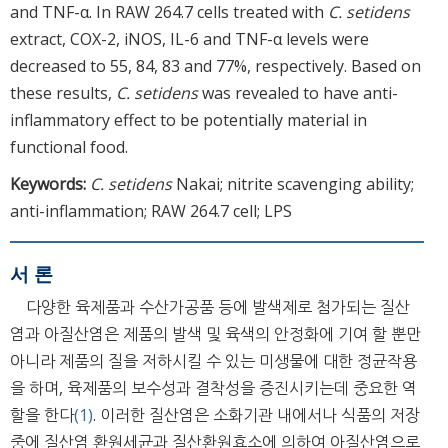
and TNF-α. In RAW 264.7 cells treated with
C. setidens
extract, COX-2, iNOS, IL-6 and TNF-α levels were
decreased to 55, 84, 83 and 77%, respectively. Based on
these results,
C. setidens
was revealed to have anti-
inflammatory effect to be potentially material in
functional food.
Keywords:
C. setidens
Nakai; nitrite scavenging ability;
anti-inflammation; RAW 264.7 cell; LPS
서 론
다양한 육제품과 수산가공품 등에 발색제로 첨가되는 질산
염과 아질산염은 제품의 발색 및 육색의 안정화에 기여 할 뿐만
아니라 제품의 질을 저하시킬 수 있는 미생물에 대한 정균작용
을 하며, 육제품의 보수성과 결착성을 증진시키는데 중요한 역
할을 한다
(1)
. 이러한 질산염은 소화기관 내에서나 식품의 저장
중에 질산염 환원세균과 질산환원효소에 의하여 아질산염으로