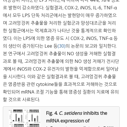
로 발현이 감소하였다. 실험결과, COX-2, iNOS, IL-6, TNF-α
에서 모두 LPS 단독 처리군에서는 발현양이 매우 증가하였으
며 고려엉겅퀴 추출물을 처리한 실험군과 양성대조군을 처리
한 실험군에서는 억제효과가 나타난 것을 통계적으로 확인하
였다. 이는 LPS에 의한 염증 유도 시 COX-2, iNOS, TNF-α 등
의 생산이 증가된다는 Lee 등
(30)
의 논문의 보고와 일치한다.
본 연구에서 고려엉겅퀴 추출물이 NO 생성을 저해한 실험결
과로 볼 때, 고려엉겅퀴 추출물에 의한 NO 생성 저해가 전사단
계에서 iNOS와 COX-2 유전자의 발현을 억제함으로써 일어남
을 시사한다. 이와 같은 실험결과로 볼 때, 고려엉겅퀴 추출물
은 염증반응 관련 cytokine들을 효과적으로 저해하는 것으로
확인되어 mRNA 조절 기능을 통해 염증성 질환의 치료에 유의
할 것으로 사료된다.
Fig. 4.
C. setidens
inhibits the
mRNA expression of