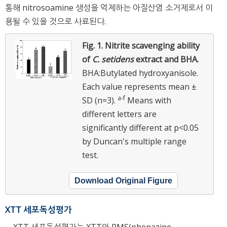
통해 nitrosoamine 생성을 억제하는 아질산염 소거제로서 이
용될 수 있을 것으로 사료된다.
Fig. 1.
Nitrite scavenging ability
of
C. setidens
extract and BHA.
BHA:Butylated hydroxyanisole.
Each value represents mean ±
a
-
f
SD (n=3).
Means with
different letters are
significantly different at p<0.05
by Duncan's multiple range
test.
Download Original Figure
XTT 세포독성평가
XTT 세포독성평가는 XTT와 PMS(phenazine