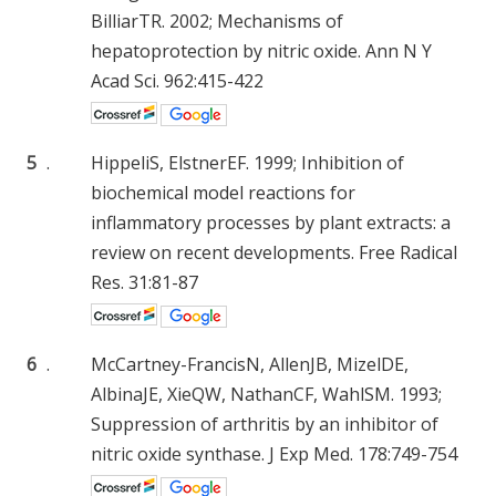
BilliarTR. 2002; Mechanisms of
hepatoprotection by nitric oxide. Ann N Y
Acad Sci. 962:415-422
5
.
HippeliS, ElstnerEF. 1999; Inhibition of
biochemical model reactions for
inflammatory processes by plant extracts: a
review on recent developments. Free Radical
Res. 31:81-87
6
.
McCartney-FrancisN, AllenJB, MizelDE,
AlbinaJE, XieQW, NathanCF, WahlSM. 1993;
Suppression of arthritis by an inhibitor of
nitric oxide synthase. J Exp Med. 178:749-754