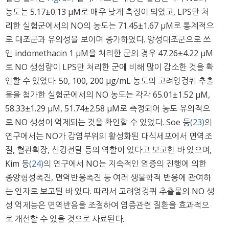
농도는 5.17±0.13 μM로 매우 낮게 측정이 되었고, LPS만 처
리한 실험군에서의 NO의 농도는 71.45±1.67 μM로 통계적으
로 대조군과 유의성을 보이며 증가하였다. 양성대조군으로 쓰
인 indomethacin 1 μM을 처리한 군의 경우 47.26±4.22 μM
로 NO 생성량이 LPS만 처리한 군에 비해 많이 감소한 것을 확
인할 수 있었다. 50, 100, 200 μg/mL 농도의 고려엉겅퀴 추출
물을 첨가한 실험군에서의 NO 농도는 각각 65.01±1.52 μM,
58.33±1.29 μM, 51.74±2.58 μM로 측정되어 농도 유의적으
로 NO 생성이 억제되는 것을 확인할 수 있었다. Soe 등
(23)
의
연구에서는 NO가 감염부위의 활성화된 대식세포에서 면역조
절, 혈관확장, 신경전달 등의 역할이 있다고 보고한 바 있으며,
Kim 등
(24)
의 연구에서 NO는 지속적인 염증의 진행에 의한
종양형성촉진, 면역반응촉진 등 여러 생물학적 반응에 관여하
는 인자로 보고된 바 있다. 따라서 고려엉겅퀴 추출물의 NO 생
성 억제능은 면역반응을 조절하여 염증관련 질환을 효과적으
로 개선할 수 있을 것으로 사료된다.