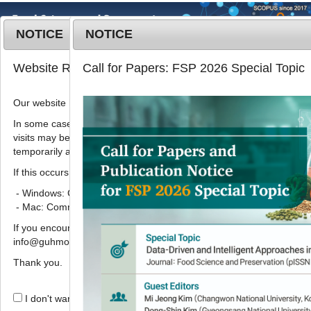
NOTICE
NOTICE
MENU
T
Website Renewal Notice
Call for Papers: FSP 2026 Special Topic
o
g
Our website has recently been renewed.
2019
;
26
(
3
):
343
-
349
g
pISSN: 1738-7248, eISSN: 2287-
l
In some cases, images, CSS files, or other settings saved in your b
7428
visits may be reused instead of downloading the latest files. As a r
e
DOI:
https://doi.org/10.11002/kjfp.2019.26.3.343
temporarily appear incorrectly or may not display properly.
n
Article
a
If this occurs, please perform a hard refresh.
v
- Windows: Ctrl + F5
표준화된 고려엉겅퀴 추출물의 아질산
i
- Mac: Command + Shift + R
염 소거능 및 항염증효과
g
If you encounter any errors or difficulties while using the website, p
a
권희연
,
최선일
,
조봉연
,
최승현
,
심완섭
,
한웅호
,
장길
info@guhmok.com.
t
웅
,
이옥환
*
i
Thank you.
o
Nitrite scavenging activity and
n
I don't want to open this window for a day.
anti-inflammatory effects of