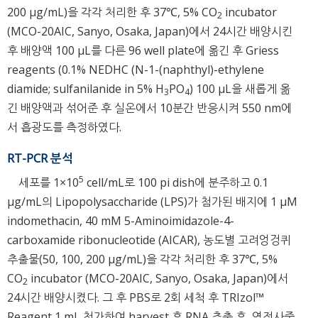
200 μg/mL)을 각각 처리한 후 37℃, 5% CO
incubator
2
(MCO-20AIC, Sanyo, Osaka, Japan)에서 24시간 배양시킨
후 배양액 100 μL를 다른 96 well plate에 옮긴 후 Griess
reagents (0.1% NEDHC (N-1-(naphthyl)-ethylene
diamide; sulfanilanide in 5% H
PO
) 100 μL을 새롭게 옮
3
4
긴 배양액과 섞어준 후 실온에서 10분간 반응시켜 550 nm에
서 흡광도를 측정하였다.
RT-PCR 분석
5
세포를 1×10
cell/mL로 100 pi dish에 분주하고 0.1
μg/mL의 Lipopolysaccharide (LPS)가 첨가된 배지에 1 μM
indomethacin, 40 mM 5-Aminoimidazole-4-
carboxamide ribonucleotide (AICAR), 농도별 고려엉겅퀴
추출물(50, 100, 200 μg/mL)을 각각 처리한 후 37℃, 5%
CO
incubator (MCO-20AIC, Sanyo, Osaka, Japan)에서
2
24시간 배양시켰다. 그 후 PBS로 2회 세척 후 TRIzol™
Reagent 1 mL 첨가하여 harvest 후 RNA 추출 후, 역전사중