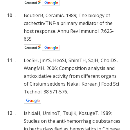
10
.
BeutlerB, CeramiA. 1989; The biology of
cachectin/TNF-a primary mediator of the
host response. Annu Rev Immunol. 7:625-
655
11
.
LeeSH, JinYS, HeoSI, ShimTH, SaJH, ChoiDS,
WangMH. 2006; Composition analysis and
antioxidative activity from different organs
of Cirsium setidens Nakai. Korean J Food Sci
Technol. 38:571-576.
12
.
IshidaH, UminoT, TsujiK, KosugeT. 1989;
Studies on the anti-hemorrhagic substances
in herbs classified as hemostatics in Chinese