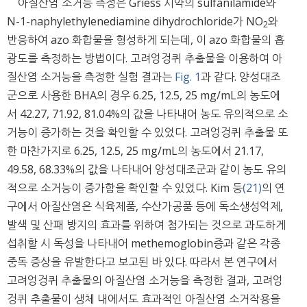
아질산염 소거능 측정은 Griess 시약의 sulfanilamide와
N-1-naphylethylenediamine dihydrochloride가 NO
와
2
반응하여 azo 화합물을 형성하게 되는데, 이 azo 화합물의 흡
광도를 측정하는 방법이다. 고려엉겅퀴 추출물을 이용하여 아
질산염 소거능을 측정한 실험 결과는
Fig. 1
과 같다. 양성대조
군으로 사용한 BHA의 경우 6.25, 12.5, 25 mg/mL의 농도에
서 42.27, 71.92, 81.04%의 값을 나타내어 농도 유의적으로 소
거능이 증가하는 것을 확인할 수 있었다. 고려엉겅퀴 추출물 또
한 마찬가지로 6.25, 12.5, 25 mg/mL의 농도에서 21.17,
49.58, 68.33%의 값을 나타내어 양성대조군과 같이 농도 유의
적으로 소거능이 증가함을 확인할 수 있었다. Kim 등
(21)
의 연
구에서 아질산염은 식육제품, 수산가공품 등에 독소생성억제,
발색 및 산패 방지의 효과를 위하여 첨가되는 것으로 과도하게
섭취할 시 독성을 나타내어 methemoglobin증과 같은 각종
중독 증상을 유발한다고 보고된 바 있다. 따라서 본 연구에서
고려엉겅퀴 추출물의 아질산염 소거능을 측정한 결과, 고려엉
겅퀴 추출물이 생체 내에서도 효과적인 아질산염 소거작용을