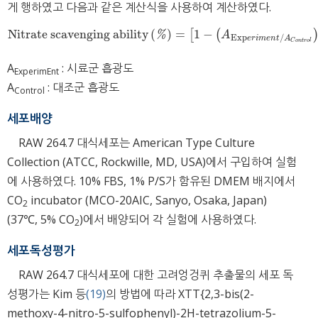
게 행하였고 다음과 같은 계산식을 사용하여 계산하였다.
N
i
t
r
a
t
e
s
c
a
v
e
n
g
i
n
g
a
b
i
l
i
t
y
(
)
=
1
−
[
(
N
i
t
r
a
t
e
s
c
a
v
e
n
g
i
n
g
a
b
i
l
i
t
y
%
=
1
-
A
Exp
e
r
i
m
e
n
t
/
A
C
o
n
t
r
o
l
×
10
%
A
Exp
/
e
r
i
m
e
n
t
A
C
o
n
t
r
o
l
A
: 시료군 흡광도
E
xp
e
rim
E
nt
A
: 대조군 흡광도
Co
nt
rol
세포배양
RAW 264.7 대식세포는 American Type Culture
Collection (ATCC, Rockwille, MD, USA)에서 구입하여 실험
에 사용하였다. 10% FBS, 1% P/S가 함유된 DMEM 배지에서
CO
incubator (MCO-20AIC, Sanyo, Osaka, Japan)
2
(37℃, 5% CO
)에서 배양되어 각 실험에 사용하였다.
2
세포독성평가
RAW 264.7 대식세포에 대한 고려엉겅퀴 추출물의 세포 독
성평가는 Kim 등
(19)
의 방법에 따라 XTT{2,3-bis(2-
methoxy-4-nitro-5-sulfophenyl)-2H-tetrazolium-5-