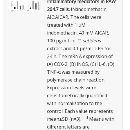
inflammatory mediators in RAW
264.7 cells.
IN:indomethacin,
AIC:AICAR.
The cells were
treated with 1 μM
indomethacin, 40 mM AICAR,
100 μg/mL of
C. setidens
extract and 0.1 μg/mL LPS for
24 h. The mRNA expression of
(A) COX-2, (B) iNOS, (C) IL-6, (D)
TNF-α was measured by
polymerase chain reaction.
Expression levels were
densitometrically quantified
with normalization to the
control.
Each value represents
a
-
d
mean±SD (n=3).
Means with
different letters are