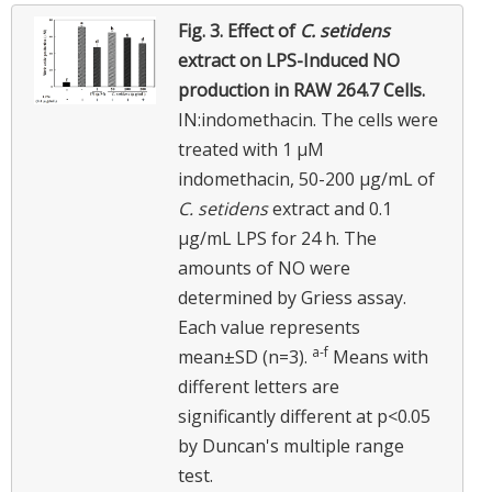
Fig. 3.
Effect of
C. setidens
extract on LPS-Induced NO
production in RAW 264.7 Cells.
IN:indomethacin.
The cells were
treated with 1 μM
indomethacin, 50-200 μg/mL of
C. setidens
extract and 0.1
μg/mL LPS for 24 h. The
amounts of NO were
determined by Griess assay.
Each value represents
a
-
f
mean±SD (n=3).
Means with
different letters are
significantly different at p<0.05
by Duncan's multiple range
test.