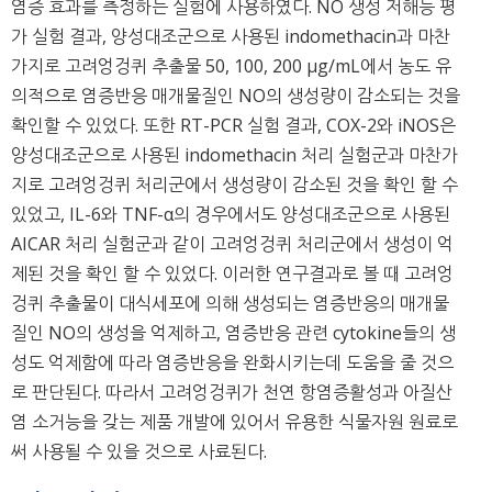
염증 효과를 측정하는 실험에 사용하였다. NO 생성 저해능 평
가 실험 결과, 양성대조군으로 사용된 indomethacin과 마찬
가지로 고려엉겅퀴 추출물 50, 100, 200 μg/mL에서 농도 유
의적으로 염증반응 매개물질인 NO의 생성량이 감소되는 것을
확인할 수 있었다. 또한 RT-PCR 실험 결과, COX-2와 iNOS은
양성대조군으로 사용된 indomethacin 처리 실험군과 마찬가
지로 고려엉겅퀴 처리군에서 생성량이 감소된 것을 확인 할 수
있었고, IL-6와 TNF-α의 경우에서도 양성대조군으로 사용된
AICAR 처리 실험군과 같이 고려엉겅퀴 처리군에서 생성이 억
제된 것을 확인 할 수 있었다. 이러한 연구결과로 볼 때 고려엉
겅퀴 추출물이 대식세포에 의해 생성되는 염증반응의 매개물
질인 NO의 생성을 억제하고, 염증반응 관련 cytokine들의 생
성도 억제함에 따라 염증반응을 완화시키는데 도움을 줄 것으
로 판단된다. 따라서 고려엉겅퀴가 천연 항염증활성과 아질산
염 소거능을 갖는 제품 개발에 있어서 유용한 식물자원 원료로
써 사용될 수 있을 것으로 사료된다.