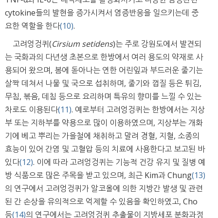
cytokine들의 발현을 증가시켜서 염증반응을 일으키는데 중
요한 역할을 한다
(10)
.
고려엉겅퀴(
Cirsium setidens
)는 주로 강원도에서 발견되
는 국화과의 다년생 초본으로 한방에서 여러 용도의 약재로 사
용되어 왔으며, 봄에 돋아나는 연한 어린잎과 부드러운 줄기는
살짝 데쳐서 나물 및 국으로 섭취하며, 줄기와 껍질 등은 튀김,
무침, 볶음, 데침 등으로 요리하며 특유의 향미를 느낄 수 있는
차로도 이용된다
(11)
. 예로부터 고려엉겅퀴는 한방에서는 지상
부 또는 지하부를 약용으로 많이 이용하였으며, 지상부는 개화
기에 베고 뿌리는 가을철에 채취하고 말려 경혈, 지혈, 소종의
효능이 있어 간염 및 고혈압 등의 치료에 사용한다고 보고된 바
있다
(12)
. 이에 따라 고려엉겅퀴는 기능적 건강 유지 및 질병 예
방 식품으로 많은 주목을 받고 있으며, 최근 Kim과 Chung
(13)
의 연구에서 고려엉겅퀴가 알코올에 의한 지방간 발생 및 관련
된 간 손상을 유의적으로 억제할 수 있음을 확인하였고, Cho
등
(14)
의 연구에서는 고려엉겅퀴 추출물이 지방세포 분화과정