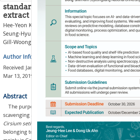
standardized
Cirsium setidens
extract
Hee-Yeon Kwon
,
Sun-Il Choi
,
Bong-Yeon Cho
,
Seung-Hyun Choi
,
Wan-Sup Sim
,
Han Xionggao
,
Gill-Woong Jang
,
Ok-Hwan Lee
*
Author Information & Copyright
▼
Received:
Jan 25, 2019
; Revised:
Feb 25, 2019
; Accepted:
Mar 13, 2019
Abstract
The purpose of this study was to determine nitrite
scavenging activity and the anti-inflammatory effect of
Cirsium setidens
(
C. setidens
), which is perennial herb
belonging to the Compositae family that is found