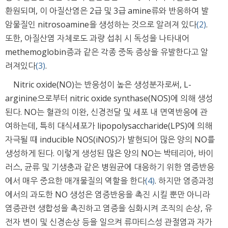
환원되며, 이 아질산염은 2급 및 3급 amine류와 반응하여 발
암물질인 nitrosoamine을 생성하는 것으로 알려져 있다
(2)
.
또한, 아질산염 자체로도 과량 섭취 시 독성을 나타내어
methemoglobin증과 같은 각종 중독 증상을 유발한다고 알
려져있다
(3)
.
Nitric oxide(NO)는 반응성이 높은 생성분자로써, L-
arginine으로부터 nitric oxide synthase(NOS)에 의해 생성
된다. NO는 혈관의 이완, 신경전달 및 세포 내 면역반응에 관
여하는데, 특히 대식세포가 lipopolysaccharide(LPS)에 의해
자극될 때 inducible NOS(iNOS)가 발현되어 많은 양의 NO를
생성하게 된다. 이렇게 생성된 많은 양의 NO는 박테리아, 바이
러스, 균류 및 기생충과 같은 병원균에 대응하기 위한 염증반응
에서 매우 중요한 매개물질의 역할을 한다
(4)
. 하지만 염증과정
에서의 과도한 NO 생성은 염증반응을 촉진 시킬 뿐만 아니라
염증관련 생합성을 촉진하고 염증을 심화시켜 조직의 손상, 유
전자 변이 및 신경손상 등을 일으켜 류마티스성 관절염과 자가