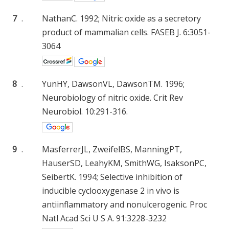
7
.
NathanC. 1992; Nitric oxide as a secretory
product of mammalian cells. FASEB J. 6:3051-
3064
8
.
YunHY, DawsonVL, DawsonTM. 1996;
Neurobiology of nitric oxide. Crit Rev
Neurobiol. 10:291-316.
9
.
MasferrerJL, ZweifelBS, ManningPT,
HauserSD, LeahyKM, SmithWG, IsaksonPC,
SeibertK. 1994; Selective inhibition of
inducible cyclooxygenase 2 in vivo is
antiinflammatory and nonulcerogenic. Proc
Natl Acad Sci U S A. 91:3228-3232