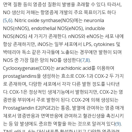
면역 질환 등의 염증성 질환의 발병을 초래할 수 있다. 따라서,
NO 생산의 저해는 항염증제 개발의 주요 목표이기도 하다
(5
,
6)
. Nitric oxide synthase(NOS)에는 neuronla
NOS(nNOS), endothelial NOS(eNOS), inducible
NOS(iNOS) 세 가지가 존재한다. nNOS와 eNOS는 세포 내에
항상 존재하지만, iNOS는 일부 세포에서 LPS, cytokines 및
박테리아 독소 같은 자극들에 노출되는 경우에만 발현이 되며
NOS 중 가장 많은 양의 NO를 생성한다
(7
,
8)
.
Cyclooxygenase(COX)는 arachidonic acid를 이용하여
prostaglandins을 생성하는 효소로 COX-1과 COX-2 두 가지
로 존재하며, 다양한 세포에서 각각 다른 발현 정도를 나타낸
다. COX-1은 정상적인 생체기능에서 발현되지만, COX-2는 염
증반응 부위에서 주로 발현이 된다. COX-2에 의해 생성되는
Prostaglandin E2(PGE2)는 통증, 발열에 관여하는 염증 매개
체로서 염증반응과 면역반응에 관여하고 혈관신생을 촉진시키
는 등 암 발생에도 중요한 역할을 하는 것으로 알려져 있다
(9)
.
TNF-α와 IL-6는 대식세포를 활성화시키고 다양한 염증관련