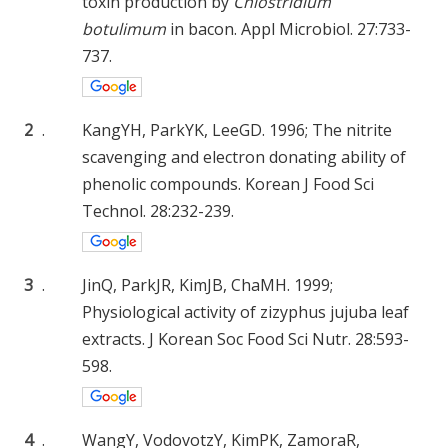
toxin production by
Chlostridium
botulimum
in bacon. Appl Microbiol. 27:733-
737.
2
.
KangYH, ParkYK, LeeGD. 1996; The nitrite
scavenging and electron donating ability of
phenolic compounds. Korean J Food Sci
Technol. 28:232-239.
3
.
JinQ, ParkJR, KimJB, ChaMH. 1999;
Physiological activity of zizyphus jujuba leaf
extracts. J Korean Soc Food Sci Nutr. 28:593-
598.
4
.
WangY, VodovotzY, KimPK, ZamoraR,