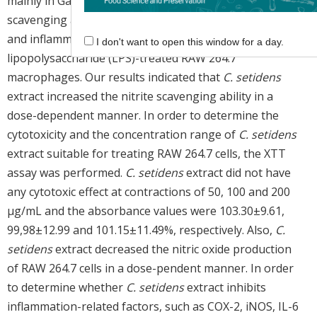
mainly in Gangwon province, Korea. We studied nitrite
scavenging ability, cell viability, nitric oxide production,
and inflammatory-related gene expression in
I don't want to open this window for a day.
lipopolysaccharide (LPS)-treated RAW 264.7
macrophages. Our results indicated that
C. setidens
extract increased the nitrite scavenging ability in a
dose-dependent manner. In order to determine the
cytotoxicity and the concentration range of
C. setidens
extract suitable for treating RAW 264.7 cells, the XTT
assay was performed.
C. setidens
extract did not have
any cytotoxic effect at contractions of 50, 100 and 200
μg/mL and the absorbance values were 103.30±9.61,
99,98±12.99 and 101.15±11.49%, respectively. Also,
C.
setidens
extract decreased the nitric oxide production
of RAW 264.7 cells in a dose-pendent manner. In order
to determine whether
C. setidens
extract inhibits
inflammation-related factors, such as COX-2, iNOS, IL-6