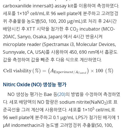
carboxanilide innersalt} assay kit를 이용하여 측정하였다.
5
세포를 1×10
cell/mL로 96 well plate에 분주하고 고려엉겅
퀴 추출물을 농도별(50, 100, 200 μg/mL)로 처리 후 24시간
배양시킨 후 XTT 시약을 첨가한 후 CO
incubator (MCO-
2
20AIC, Sanyo, Osaka, Japan) 에서 4시간 반응시켜
microplate reader (Spectramax i3, Molecular Devices,
Sunnyvale, CA, USA)를 사용하여 450, 690 nm에서 흡광도
값을 측정하여 값을 빼준 후 다음 식으로 계산하였다.
C
e
l
l
v
i
a
b
i
l
i
t
y
(
)
=
×
100
(
)
(
)
C
e
l
l
v
i
a
b
i
l
i
t
y
%
=
A
Exp
e
r
i
m
e
n
t
/
A
C
o
n
t
r
o
l
×
100
%
%
A
%
Exp
/
e
r
i
m
e
n
t
A
C
o
n
t
r
o
l
Nitirc Oxide (NO) 생성능 평가
NO 생성능 평가는 Bae 등
(20)
의 방법을 수정하여 측정하였
다. 세포 배양액의 NO 함량은 sodium nitrite(NaNO
)로 표
2
5
준곡선을 그려 계산에 사용하였다. 세포를 1×10
cell/mL로
96 well plate에 분주하고 0.1 μg/mL LPS가 첨가된 배지에 1
μM indomethacin과 농도별 고려엉겅퀴 추출물(50, 100,