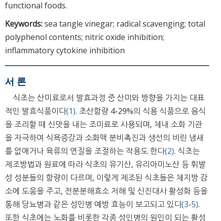
functional foods.
Keywords:
sea tangle vinegar; radical scavenging; total
polyphenol contents; nitric oxide inhibition;
inflammatory cytokine inhibition
서 론
식초는 산미료로서 발효과정 중 산미와 방향을 가지는 대표
적인 발효식품이다
(1)
. 초산함량 4-29%의 식용 식품으로 음식
을 조리할 때 신맛을 내는 조미료로 사용되며, 체내 소화 기관
을 자극하여 식욕증강과 소화액 분비촉진과 생선의 비린 냄새
를 없애거나 육류의 연질을 조절하는 작용도 한다
(2)
. 식초는
제조방법과 원료에 따라 식초의 유기산, 유리아미노산 등 휘발
성 성분들의 함량이 다르며, 이렇게 제조된 식초들은 체지방 감
소에 도움을 주고, 전분분해효소 저해 및 신진대사 활성화 등을
통해 당뇨병과 같은 성인병 예방 효능이 보고되고 있다
(3
-
5)
.
또한 식초에는 노화를 비롯한 각종 성인병의 원인이 되는 활성