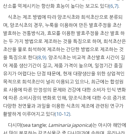
산소를 억제시키는 항산화 효능이 높다는 보고도 있다
(6
,
7)
.
식초는 제조 방법에 따라 양조식초와 희석초산으로 분류되
며, 양조식초의 경우, 누룩을 이용하여 만든 발효주정을 초산
발효하는 전통방식과, 효모를 이용한 발효주정을 초산 발효 하
는 두 가지 방법으로 제조하는 것을 특징으로 하며, 희석초산은
초산을 물로 희석하여 제조하는 간단한 방법으로 제조하는 것
을 특징으로 한다
(8
,
9)
. 양조식초는 비교적 초산발효 시간이 길
어 제품 생산기간이 길고, 제품 가격이 높으며, 일정기간 품질
유지가 어렵다는 단점 때문에, 현재 대량생산을 위한 상업적인
목적으로 희석초산이 널리 이용되고 있으나, 최근에는 합성원
료 사용에 따른 안정성의 문제와 건강에 대한 소비자 인식 변화
에 따른 소비시장의 변화로 인해, 양조식초에 대한 수요 증가로
다양한 천연물과 과일을 이용한 식초의 제조에 관련된 연구가
활발하게 이루어지고 있다
(10
-
12)
.
다시마(sea tangle;
Laminaria japonica
)는 아시아 해안에
서 많이 분포하는 갈조식물군 중 다시마과에 속하며, 우리나라