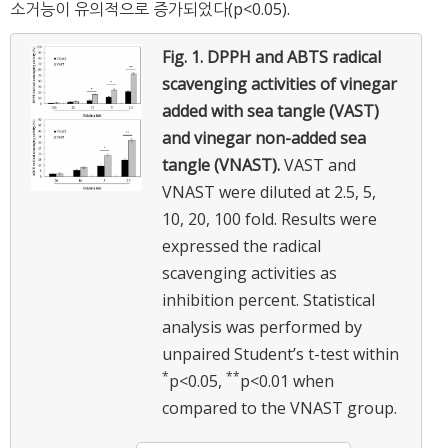
소거능이 유의적으로 증가되었다(p<0.05).
Fig. 1.
DPPH and ABTS radical
scavenging activities of vinegar
added with sea tangle (VAST)
and vinegar non-added sea
tangle (VNAST).
VAST and
VNAST were diluted at 2.5, 5,
10, 20, 100 fold. Results were
expressed the radical
scavenging activities as
inhibition percent. Statistical
analysis was performed by
unpaired Student’s t-test within
*
**
p<0.05,
p<0.01 when
compared to the VNAST group.