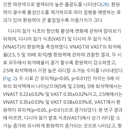
진한 파란색으로 발색되어 높은 흡광도를 나타낸다
(28)
. 환원
력이 클수록 활성산소를 제거하므로 여러 질병을 예방하는 효
과가 있어 환원력이 큰 물질일수록 이용가치가 크다.
다시마 첨가 식초의 항산화 활성에 변화에 관하여 알아보기
위하여, 다시마 첨가 식초(VAST) 및 다시마 무 첨가 식초
(VNAST)의 환원력을 측정하였다. VNAST와 VAST의 희석배
율(2.5, 5 및 10배 희석)별 환원력에 관하여 관찰한 결과, 두 시
료 모두에서 희석배율이 증가 할수록 환원력이 감소하였고,
2.5배 희석액에서 가장 높은 라디칼 소거능 수치를 나타내었다
(
Fig. 2
). 두 시료 간 유의적(p<0.05, p<0.01)인 차이는 5배 이
하의 희석액에서 나타났으며(5배 및 2.5배), 5배 희석액에서는
VNAST 0.22±0.02% 및 VAST 0.30±0.02%이고, 2.5배에서는
VNAST 0.35±0.03% 및 VAST 0.58±0.03%로, VAST에서 환
원력이 유의적(p<0.05, p<0.01)으로 증가되었다. 본 연구 결과
에 따르면, 다시마 첨가 발효 식초(VAST)에서 상기 라디칼 소
거능 증가와 유사하게 환원력이 증가되는 것으로 나타났고, 환