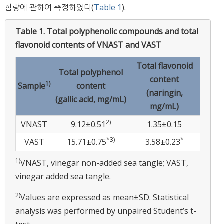
함량에 관하여 측정하였다(
Table 1
).
Table 1.
Total polyphenolic compounds and total
flavonoid contents of VNAST and VAST
Total flavonoid
Total polyphenol
content
1)
Sample
content
(naringin,
(gallic acid, mg/mL)
mg/mL)
2)
VNAST
9.12±0.51
1.35±0.15
*
3)
*
VAST
15.71±0.75
3.58±0.23
1)
VNAST, vinegar non-added sea tangle; VAST,
vinegar added sea tangle.
2)
Values are expressed as mean±SD. Statistical
analysis was performed by unpaired Student’s t-