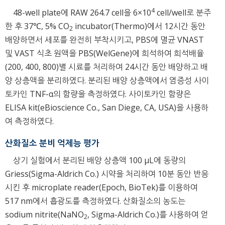
4
48-well plate에 RAW 264.7 cell을 6×10
cell/well로 분주
한 후 37℃, 5% CO
incubator(Thermo)에서 12시간 동안
2
배양하면서 세포를 완전히 부착시키고, PBS에 멸균 VNAST
및 VAST 식초 원액을 PBS(WelGene)에 희석하여 희석배율
(200, 400, 800)별 시료를 처리하여 24시간 동안 배양하고 배
양 상층액을 분리하였다. 분리된 배양 상층액에서 염증성 사이
토카인 TNF-α의 함량을 측정하였다. 사이토카인 함량은
ELISA kit(eBioscience Co., San Diege, CA, USA)을 사용하
여 측정하였다.
산화질소 분비 억제능 평가
상기 실험에서 분리된 배양 상층액 100 μL에 동량의
Griess(Sigma-Aldrich Co.) 시약을 처리하여 10분 동안 반응
시킨 후 microplate reader(Epoch, BioTek)를 이용하여
517 nm에서 흡광도를 측정하였다. 산화질소의 농도는
sodium nitrite(NaNO
, Sigma-Aldrich Co.)를 사용하여 얻
2