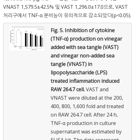
VNAST 1,579.5±42.5% 및 VAST 1,296.0±17.0으로, VAST
처리구에서 TNF-α 분비능이 유의적으로 감소되었다(p<0.05).
Fig. 5.
Inhibition of cytokine
(TNF-α) production on vinegar
added with sea tangle (VAST)
and vinegar non-added sea
tangle (VNAST) in
lipopolysaccharide (LPS)
treated inflammation induced
RAW 264.7 cell.
VAST and
VNAST were diluted at the 200,
400, 800, 1,600 fold and treated
on RAW 264.7 cell. After 24 h,
TNF-α production in culture
supernatant was estimated by
ELISA kit. The data represent