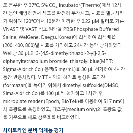
로 분주한 후 37℃, 5% CO
incubator(Thermo)에서 12시
2
간 동안 배양하면서 세포를 완전히 부착시고, 시료를 멸균시키
기 위하여 120℃에서 10분간 처리한 후 0.22 μM 필터로 거른
VNAST 및 VAST 식초 원액을 PBS(Phosphate Buffered
Saline, WelGene, Daegu, Korea)에 희석하여 희석배율
(200, 400, 800)별 시료를 처리하고 24시간 동안 방치하였다.
Well당 30 μL의 3-[4,5-dimethylthiazol-2-yl]-2,5-
diphenyltetrazolium bromide; thiazolyl blue(MTT;
Sigma-Aldrich Co.) 용액(5 mg/mL)을 30 μL 첨가하여 4시간
동안 반응시켰다. MTT시약의 첨가로 형성된 포마잔
(formazan)을 녹이기 위해서 dimethyl sulfoxide(DMSO,
Sima-Aldrich Co.)를 100 μL씩 첨가하고 1시간 후,
microplate reader (Epoch, BioTek)를 이용하여 517 nm에
서 흡광도를 측정하였고, 대조구(medium only)의 흡광도 값
을 기준으로 세포 생존율을 비교하였다.
사이토카인 분비 억제능 평가