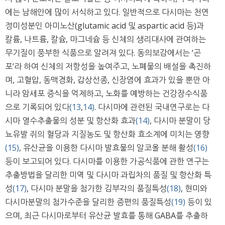
에는 남해안에 많이 서식하고 있다. 일반적으로 다시마는 천연
정미성분인 아미노산(glutamic acid 및 aspartic acid 등)과
칼륨, 나트륨, 칼슘, 마그네슘 등 신체의 생리대사에 관여하는
무기질이 풍부한 식품으로 알려져 있다. 동의보감에서는 ‘곤
포’라 하여 신체의 저항성을 높여주고, 노폐물의 배설을 촉진하
며, 고혈압, 동맥경화, 갑상선종, 신장염에 효과가 있을 뿐만 아
니라 암세포 증식을 억제하고, 노화를 예방하는 건강장수식품
으로 기록되어 있다
(13
,
14)
. 다시마에 관련된 국내연구로는 다
시마 열수추출물의 성분 및 항산화 효과
(14)
, 다시마 분말이 당
뇨유발 쥐의 혈당과 지질농도 및 항산화 효소계에 미치는 영향
(15)
, 유산균을 이용한 다시마 발효물의 알코올 분해 활성
(16)
등이 보고되어 있다. 다시마를 이용한 가공식품에 관한 연구는
추출방법을 달리한 미역 및 다시마 과립차의 품질 및 항산화 특
성
(17)
, 다시마 분말을 첨가한 김부각의 품질특성
(18)
, 현미와
다시마분말의 첨가수준을 달리한 증편의 품질특성
(19)
등이 있
으며, 최근 다시마로부터 유산균 발효를 통해 GABA를 추출하