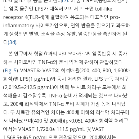
IL-6 및 IL-1β 등을 분비한다
(7)
. 이 중 TNF-α(종양괴사인자)
는 염증 물질인 LPS가 대식세포의 세포 표면 toll-like
receptor 4(TLR-4)에 결합하여 유도되는 대표적인 pro-
inflammatory 사이토카인으로, 면역 반응을 일으키고 과도하
게 생성되면 발열, 조직을 손상 유발, 염증반응을 촉진하게 된
다
(34)
.
본 연구에서 항염효과의 바이오마커로써 염증반응 시 증가
하는 사이토카인 TNF-α의 분비 억제에 관하여 관찰하였다
(
Fig. 5
). VNAST와 VAST의 희석배율(200, 400, 800, 1,600배
희석)별 LPS(1 μg/mL)와 동시 처리한 결과, LPS 단독 처리구
(2,019.5±212.5 pg/mL)에 비해 두 시료 처리구 모두에서 희
석배율이 감소할수록 TNF-α 분비가 억제되는 것으로 나타났
고, 200배 희석액에서 TNF-α 분비 억제가 가장 높게 나타났
다. 두 시료간 유의적인 차이는 400배 이하의 희석액 처리구에
서 나타났으며(400 및 200배)(p<0.05), 400배 희석액 처리구
에서는 VNAST 1,726.0± 111.5 pg/mL 및 VAST
1,568.5±46.5 pg/mL으로 관찰되었으며, 200배에서는