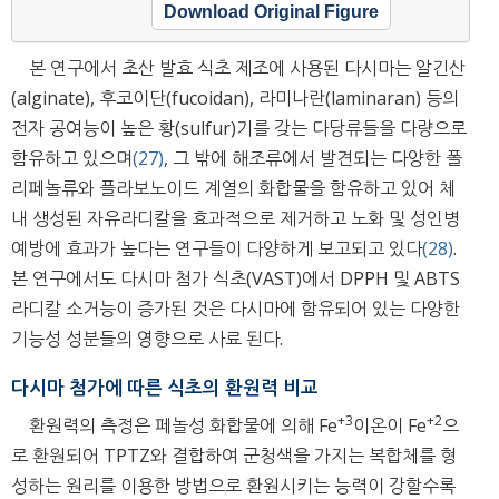
Download Original Figure
본 연구에서 초산 발효 식초 제조에 사용된 다시마는 알긴산
(alginate), 후코이단(fucoidan), 라미나란(laminaran) 등의
전자 공여능이 높은 황(sulfur)기를 갖는 다당류들을 다량으로
함유하고 있으며
(27)
, 그 밖에 해조류에서 발견되는 다양한 폴
리페놀류와 플라보노이드 계열의 화합물을 함유하고 있어 체
내 생성된 자유라디칼을 효과적으로 제거하고 노화 및 성인병
예방에 효과가 높다는 연구들이 다양하게 보고되고 있다
(28)
.
본 연구에서도 다시마 첨가 식초(VAST)에서 DPPH 및 ABTS
라디칼 소거능이 증가된 것은 다시마에 함유되어 있는 다양한
기능성 성분들의 영향으로 사료 된다.
다시마 첨가에 따른 식초의 환원력 비교
+
3
+
2
환원력의 측정은 페놀성 화합물에 의해 Fe
이온이 Fe
으
로 환원되어 TPTZ와 결합하여 군청색을 가지는 복합체를 형
성하는 원리를 이용한 방법으로 환원시키는 능력이 강할수록