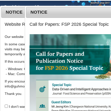
NOTICE
NOTICE
MENU
T
Website Renewal Notice
Call for Papers: FSP 2026 Special Topic
o
g
Our website has recently been renewed.
2019
;
26
(
2
):
211
-
218
g
pISSN: 1738-7248, eISSN: 2287-
l
In some cases, images, CSS files, or other settings saved in your b
7428
visits may be reused instead of downloading the latest files. As a r
e
DOI:
https://doi.org/10.11002/kjfp.2019.26.2.211
temporarily appear incorrectly or may not display properly.
n
Article
a
If this occurs, please perform a hard refresh.
v
- Windows: Ctrl + F5
다시마(
Laminaria japonica
) 첨가에
i
- Mac: Command + Shift + R
따라 제조된 식초의 항산화 및 항염증
g
If you encounter any errors or difficulties while using the website, p
a
활성 비교
info@guhmok.com.
t
안유성
*
i
Thank you.
o
Antioxidant and anti-
n
I don't want to open this window for a day.
inflammatory activity on sea