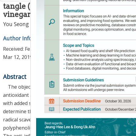
tangle (
Laminaria japonica
) adding
vinegar
You Seong Ahn
*
Author Information & Copyright
▼
Received:
Feb 13, 2019
; Revised:
Mar 07, 2019
; Accepted:
Mar 12, 2019
Abstract
The objective of this study was to evaluate the
antioxidant and anti-inflammatory activity of vinegar
with added sea tangle (
Laminaria japonica
) (VAST). To
determine the antioxidant activity, DPPH and ABTS
radical scavenging activity, reducing power, and total
polyphenolic and flavonoid contents were evaluated.