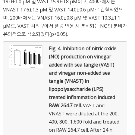
19.0±1.0 μM 및 VAST 15.9±0.8 μM이고, 400배에서는
VNAST 17.6±1.3 μM 및 VAST 14.0±0.6 μM로 관찰되었으
며, 200배에서는 VNAST 16.0±0.8 μM 및 VAST 10.3±1.1
μM로, VAST 처리구에서 염증 반응 시 분비되는 NO의 분비가
유의적으로 감소되었다(p<0.05).
Fig. 4.
Inhibition of nitric oxide
(NO) production on vinegar
added with sea tangle (VAST)
and vinegar non-added sea
tangle (VNAST) in
lipopolysaccharide (LPS)
treated inflammation induced
RAW 264.7 cell.
VAST and
VNAST were diluted at the 200,
400, 800, 1,600 fold and treated
on RAW 264.7 cell. After 24 h,