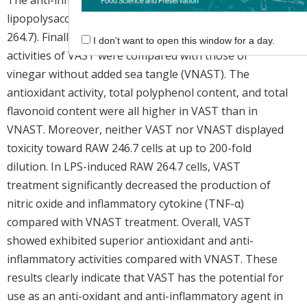
The anti-inflammatory activity was determined using
lipopolysaccharide (LPS) induced macrophage (RAW
264.7). Finally, the antioxidant and anti-inflammatory
I don't want to open this window for a day.
activities of VAST were compared with those of
vinegar without added sea tangle (VNAST). The
antioxidant activity, total polyphenol content, and total
flavonoid content were all higher in VAST than in
VNAST. Moreover, neither VAST nor VNAST displayed
toxicity toward RAW 246.7 cells at up to 200-fold
dilution. In LPS-induced RAW 264.7 cells, VAST
treatment significantly decreased the production of
nitric oxide and inflammatory cytokine (TNF-α)
compared with VNAST treatment. Overall, VAST
showed exhibited superior antioxidant and anti-
inflammatory activities compared with VNAST. These
results clearly indicate that VAST has the potential for
use as an anti-oxidant and anti-inflammatory agent in