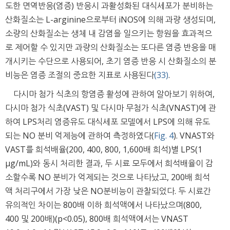
도한 면역반응(염증) 반응시 과활성화된 대식세포가 분비하는
산화질소는 L-arginine으로부터 iNOS에 의해 과량 생성되며,
소량의 산화질소는 생체 내 감염을 일으키는 항원을 효과적으
로 제어할 수 있지만 과량의 산화질소는 또다른 염증 반응을 매
개시키는 수단으로 사용되어, 초기 염증 반응 시 산화질소의 분
비능은 염증 조절의 중요한 지표로 사용된다
(33)
.
다시마 첨가 식초의 항염증 활성에 관하여 알아보기 위하여,
다시마 첨가 식초(VAST) 및 다시마 무첨가 식초(VNAST)에 관
하여 LPS처리 염증유도 대식세포 모델에서 LPS에 의해 유도
되는 NO 분비 억제능에 관하여 측정하였다(
Fig. 4
). VNAST와
VAST를 희석배율(200, 400, 800, 1,600배 희석)별 LPS(1
μg/mL)와 동시 처리한 결과, 두 시료 모두에서 희석배율이 감
소할수록 NO 분비가 억제되는 것으로 나타났고, 200배 희석
액 처리구에서 가장 낮은 NO분비능이 관찰되었다. 두 시료간
유의적인 차이는 800배 이하 희석액에서 나타났으며(800,
400 및 200배)(p<0.05), 800배 희석액에서는 VNAST