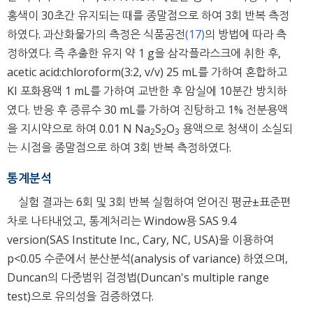
홍색이 30초간 유지되는 때를 종말점으로 하여 3회 반복 측정
하였다. 과산화물가의 측정은 식품공전
(17)
의 방법에 따라 측
정하였다. 즉 추출한 유지 약 1 g을 삼각플라스크에 취한 후,
acetic acid:chloroform(3:2, v/v) 25 mL를 가하여 혼합하고
KI 포화용액 1 mL를 가하여 교반한 후 암실에 10분간 방치하
였다. 반응 후 증류수 30 mL를 가하여 진탕하고 1% 전분용액
을 지시약으로 하여 0.01 N Na
S
O
용액으로 청색이 소실되
2
2
3
는 시점을 종말점으로 하여 3회 반복 측정하였다.
통계분석
실험 결과는 6회 및 3회 반복 실험하여 얻어진 평균±표준편
차로 나타내었고, 통계처리는 Window용 SAS 9.4
version(SAS Institute Inc., Cary, NC, USA)을 이용하여
p<0.05 수준에서 분산분석(analysis of variance) 하였으며,
Duncan의 다중범위 검정법(Duncan's multiple range
test)으로 유의성을 검증하였다.