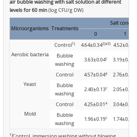
air bubble washing with salt solution at different
levels for 60 min
(log CFU/g DW)
Salt concen
Microorganisms
Treatments
0
1
1)
2)
a
3)
a
Control
4.64±0.34
4.52±0.25
Aerobic bacteria
Bubble
c
d
3.63±0.04
3.19±0.16
washing
a
b
Control
4.57±0.04
2.76±0.16
Yeast
Bubble
c
d
2.40±0.13
2.05±0.28
washing
a
b
Control
4.25±0.01
3.04±0.36
Mold
Bubble
c
d
1.96±0.19
1.74±0.21
washing
1)
Control, immersion washing without blowing