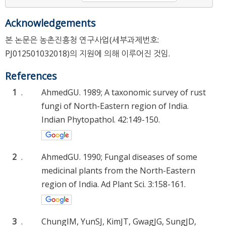
Acknowledgements
본 논문은 농촌진흥청 연구사업(세부과제번호:
PJ012501032018)의 지원에 의해 이루어진 것임.
References
1
.
AhmedGU. 1989; A taxonomic survey of rust
fungi of North-Eastern region of India.
Indian Phytopathol. 42:149-150.
2
.
AhmedGU. 1990; Fungal diseases of some
medicinal plants from the North-Eastern
region of India. Ad Plant Sci. 3:158-161.
3
.
ChungIM, YunSJ, KimJT, GwagJG, SungJD,