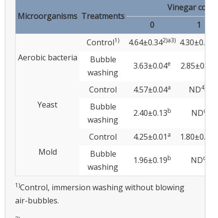
Vinegar conce
Microorganisms
Treatments
0
1
1)
2)
a
3)
b
Control
4.64±0.34
4.30±0.18
Aerobic bacteria
Bubble
e
f
3.63±0.04
2.85±0.19
washing
a
4)
c
Control
4.57±0.04
ND
Yeast
Bubble
b
c
2.40±0.13
ND
washing
a
c
Control
4.25±0.01
1.80±0.35
Mold
Bubble
b
d
1.96±0.19
ND
washing
1)
Control, immersion washing without blowing
air-bubbles.