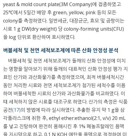
yeast & mold count plate(3M Company)에 접종하였고
25℃에서 5일간 배양 후 green, yellow, pink 등의 모든
colony를 측정하였다. 일반세균, 대장균군, 효모 및 곰팡이는
시료 1 g DW(dry weight) 당 colony-forming units(CFU)
을 log 단위로 환산하여 표시하였다.
버블세척 및 천연 세척보조제에 따른 산화 안정성 분석
버블세척 및 천연 세척보조제가 들깨의 산화 안정성에 미치
는 영향을 알아보기 위해 들깨의 대표적인 산화 안정성 평가 지
표인 산가와 과산화물가를 측정하였으며, 최적 버블세척시간
동안 처리한 시료와 천연 세척보조제가 첨가된 세척수를 이용
하여 버블세척한 시료의 산가와 과산화물가를 비교하였다. 이
때 세척하지 않은 시료를 대조구로 하였다. 산가의 측정은 식품
공전
(17)
의 방법에 따라 실시하였다. 추출한 유지 약 1 g을 삼
각플라스크에 취한 후, ethyl ether:ethanol(2:1, v/v) 20 mL
를 넣고 진탕하여 완전히 용해시킨 후 1% 페놀프탈레인 용액
을 지시약으로 하고, 0.1 N KOH 에탄올 용액으로 적정하여 미