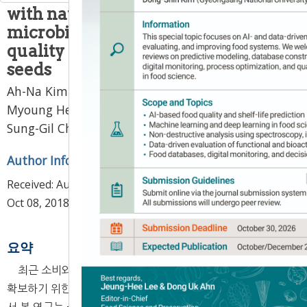
with natural sanitizers on
microbial contamination and
quality characteristics of perilla
seeds
Ah-Na Kim
1,
Kyo-Yeon Lee
1,
Myeong-Hwa Ha
2,
Myoung Hee Lee
3,
Jung In Kim
3,
Doyeon Kwak
3,
,
,
Sung-Gil Choi
1
4
*
Author Information & Copyright
▼
Received:
Aug 20, 2018
; Revised:
Oct 05, 2018
; Accepted:
Oct 08, 2018
요약
최근 소비와 재배가 증가하고 있는 들깨의 미생물 안전성을
확보하기 위한 세척기술에 대한 연구가 전무한 실정이다. 따라