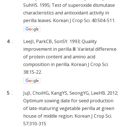
SuhHS. 1995; Test of superoxide dismutase
characteristics and antioxidant activity in
perilla leaves. Korean J Crop Sci. 40:504-511.
4
.
LeeJI, ParkCB, SonSY. 1993; Quality
improvement in perilla Ⅲ. Varietal difference
of protein content and amino acid
composition in perilla. Korean J Crop Sci.
38:15-22.
5
.
JuJI, ChoiHG, KangYS, SeongYG, LeeHB. 2012;
Optimum sowing date for seed production
of late-maturing vegetable perilla at green
house of middle region. Korean J Crop Sci.
57:310-315