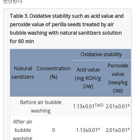
판단된다.
Table 3.
Oxidative stability such as acid value and
peroxide value of perilla seeds treated by air
bubble washing with natural sanitizers solution
for 60 min
Oxidative stability
Peroxide
Natural
Concentration
Acid value
value
sanitizers
(%)
(mg KOH/g
(meq/kg
DW)
DW)
Before air bubble
1)
a
2)
a
1.13±0.01
2.01±0.01
washing
After air
a
a
bubble
0
1.13±0.01
2.01±0.01
washing