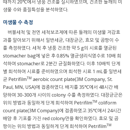
때까지 20℃에서 냉풍 건조를 실시하였으며, 건조한 들깨의 미
생물 수와 품질특성을 분석하였다.
미생물 수 측정
버블세척 및 천연 세척보조제에 따른 들깨의 미생물 저감효
과를 알아보기 위해서 일반세균, 대장균군, 효모 및 곰팡이 수
를 측정하였다. 세척 후 냉풍 건조한 약 5 g의 시료를 멸균된
stomacher bag에 넣은 후 0.85% 멸균생리식염수로 10배 희
석하여 stomacher로 2분간 균질화하였다. 이후 10배씩 단계
별 희석하여 시료를 준비하였으며 희석한 시료 1 mL를 일반세
TM
균 Petrifilm
aerobic count plate(3M Company, St.
Paul, MN, USA)에 접종하였다. 배지를 35℃에서 48시간 배
양하여 30-300개 사이의 colony 수를 측정하였다. 대장균군은
TM
위의 방법과 동일하게 단계 희석하여 Petrifilm
coliform
count plate(3M Company)에 접종하였고 35℃에서 24시간
배양 후 기포를 가진 red colony만을 확인하였다. 효모 및 곰
TM
팡이는 위의 방법과 동일하게 단계 희석하여 Petrifilm