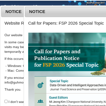
NOTICE
NOTICE
MENU
T
Website Renewal Notice
Call for Papers: FSP 2026 Special Topic
o
g
Our website has recently been renewed.
2018
;
25
(
7
):
797
-
803
g
pISSN: 1738-7248, eISSN: 2287-
l
In some cases, images, CSS files, or other settings saved in your b
7428
visits may be reused instead of downloading the latest files. As a r
e
DOI:
https://doi.org/10.11002/kjfp.2018.25.7.797
temporarily appear incorrectly or may not display properly.
n
Article
a
If this occurs, please perform a hard refresh.
v
- Windows: Ctrl + F5
버블 침지 세척과 천연 세척보조제가 들
i
- Mac: Command + Shift + R
깨의 미생물 저감화 및 품질특성에 미치
g
If you encounter any errors or difficulties while using the website, p
a
는 영향
info@guhmok.com.
t
김아나
1,
이교연
1,
하명화
2,
이명희
3,
김정인
3,
곽도연
i
Thank you.
,
,
3,
최성길
1
4
*
o
n
I don't want to open this window for a day.
The effect of air-bubble washing