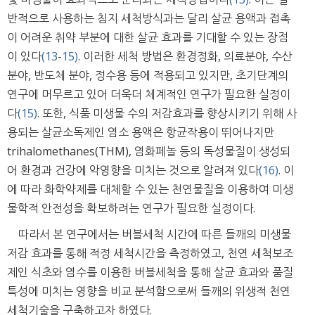
반적으로 사용하는 침지 세척방식과는 달리 살균 용액과 접촉
이 어려운 취약 부분에 대한 살균 효과를 기대할 수 있는 장점
이 있다
(13
-
15)
. 이러한 세척 방법은 환경정화, 의료분야, 수산
분야, 반도체 분야, 정수용 등에 적용되고 있지만, 초기단계의
연구에 머무르고 있어 더욱더 체계적인 연구가 필요한 실정이
다
(15)
. 또한, 식품 미생물 수의 저감효과를 향상시키기 위해 사
용되는 살균소독제인 염소 용액은 항균작용이 뛰어나지만
trihalomethanes(THM), 염화페놀 등의 독성물질이 생성되
어 환경과 건강에 악영향을 미치는 것으로 알려져 있다
(16)
. 이
에 따라 화학약제를 대체할 수 있는 천연물질을 이용하여 미생
물학적 안전성을 확보하려는 연구가 필요한 실정이다.
따라서 본 연구에서는 버블세척 시간에 따른 들깨의 미생물
저감 효과를 통해 적정 세척시간을 측정하였고, 천연 세척보조
제인 식초와 염수를 이용한 버블세척을 통해 살균 효과와 품질
특성에 미치는 영향을 비교 분석함으로써 들깨의 위생적 천연
세척기술을 구축하고자 하였다.