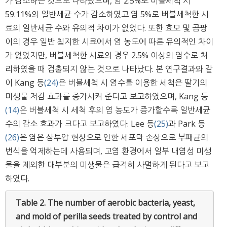
가 감소하는 것으로 나타났으며, 염 2.5%로 버블세척 시
59.11%의 일반세균 수가 감소하였고 염 5%로 버블세척한 시
료의 일반세균 수와 유의적 차이가 없었다. 또한 효모 및 곰팡
이의 경우 일반 침지한 시료에서 염 농도에 따른 유의적인 차이
가 없었지만, 버블세척한 시료의 경우 2.5% 이상의 염수로 처
리하였을 때 검출되지 않는 것으로 나타났다. 본 연구결과와 같
이 Kang 등
(24)
은 버블세척 시 염수를 이용한 세척은 딸기의
미생물 저감 효과를 증가시켜 준다고 보고하였으며, Kang 등
(14)
은 버블세척 시 세척 후의 염 농도가 증가할수록 일반세균
수의 감소 효과가 크다고 보고하였다. Lee 등
(25)
과 Park 등
(26)
은 염은 삼투압 현상으로 인한 세포막 손상으로 부패균의
번식을 억제하는데 사용되며, 고염 환경에서 일부 내염성 미생
물을 제외한 대부분의 미생물은 급격히 사멸하게 된다고 보고
하였다.
Table 2.
The number of aerobic bacteria, yeast,
and mold of perilla seeds treated by control and