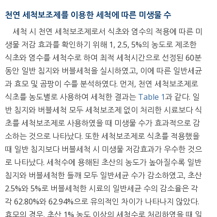
천연 세척보조제를 이용한 세척에 따른 미생물 수
세척 시 천연 세척보조제로서 식초와 염수의 적용에 따른 미
생물 저감 효과를 확인하기 위해 1, 2.5, 5%의 농도로 제조한
식초와 염수를 세척수로 하여 최적 세척시간으로 선정된 60분
동안 일반 침지와 버블세척을 실시하였고, 이에 따른 일반세균
과 효모 및 곰팡이 수를 분석하였다. 먼저, 천연 세척보조제로
식초를 농도별로 사용하여 세척한 결과는
Table 1
과 같다. 일
반 침지와 버블세척 모두 세척보조제 없이 처리한 시료보다 식
초를 세척보조제로 사용하였을 때 미생물 수가 효과적으로 감
소하는 것으로 나타났다. 또한 세척보조제로 식초를 적용했을
때 일반 침지보다 버블세척 시 미생물 저감효과가 우수한 것으
로 나타났다. 세척수에 용해된 초산의 농도가 높아질수록 일반
침지와 버블세척한 들깨 모두 일반세균 수가 감소하였고, 초산
2.5%와 5%로 버블세척한 시료의 일반세균 수의 감소율은 각
각 62.80%와 62.94%으로 유의적인 차이가 나타나지 않았다.
효모의 경우, 초산 1% 농도 이상의 세척수로 처리하였을 때 일