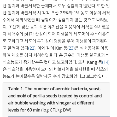
반 침지와 버블세척한 들깨에서 모두 검출되지 않았다. 또한 일
반 침지와 버블세척 시 각각 초산 2.5%와 1% 농도 이상의 세척
수에서 처리하였을 때 곰팡이가 검출되지 않는 것으로 나타났
다. 초산과 젖산 등과 같은 유기산을 이용하여 세척을 실시했을
때 세척수의 pH가 산성이 되어 미생물의 세포막이 수소이온으
로 포화되고 세포의 투과성이 영향을 주어 미생물이 파괴된다
고 알려져 있다
(22)
. 이와 같이 Kim 등
(23)
은 식초용액을 이용
하여 채소를 침지 세척하였을 때 총 균수의 미생물 살균효과는
식초농도가 증가할수록 컸다고 보고하였다. 또한 Kang 등
(14)
은 식초액을 이용하여 오디의 버블세척을 실시했을 때 식초의
농도가 높아질수록 일반세균 수가 감소하였다고 보고하였다.
Table 1.
The number of aerobic bacteria, yeast,
and mold of perilla seeds treated by control and
air bubble washing with vinegar at different
levels for 60 min
(log CFU/g DW)