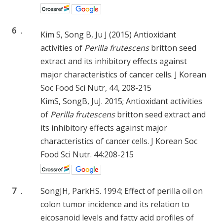
6
.
Kim S, Song B, Ju J (2015) Antioxidant
activities of
Perilla frutescens
britton seed
extract and its inhibitory effects against
major characteristics of cancer cells. J Korean
Soc Food Sci Nutr, 44, 208-215
KimS, SongB, JuJ. 2015; Antioxidant activities
of
Perilla frutescens
britton seed extract and
its inhibitory effects against major
characteristics of cancer cells. J Korean Soc
Food Sci Nutr. 44:208-215
7
.
SongJH, ParkHS. 1994; Effect of perilla oil on
colon tumor incidence and its relation to
eicosanoid levels and fatty acid profiles of