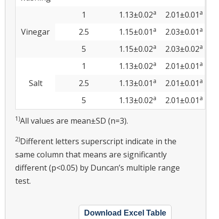
a
a
1
1.13±0.02
2.01±0.01
a
a
Vinegar
2.5
1.15±0.01
2.03±0.01
a
a
5
1.15±0.02
2.03±0.02
a
a
1
1.13±0.02
2.01±0.01
a
a
Salt
2.5
1.13±0.01
2.01±0.01
a
a
5
1.13±0.02
2.01±0.01
1)
All values are mean±SD (n=3).
2)
Different letters superscript indicate in the
same column that means are significantly
different (p<0.05) by Duncan’s multiple range
test.
Download Excel Table