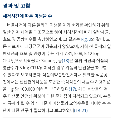
결과 및 고찰
세척시간에 따른 미생물 수
버블세척에 따른 들깨의 미생물 제거 효과를 확인하기 위해
일반 침지 세척을 대조군으로 하여 세척시간에 따라 일반세균,
효모 및 곰팡이수를 측정하였으며, 그 결과는
Fig. 2
와 같다. 모
든 시료에서 대장균군이 검출되지 않았으며, 세척 전 들깨의 일
반세균과 효모 및 곰팡이 수는 각각 7.31, 5.08, 5.12 log
CFU/g으로 나타났다. Solberg 등
(18)
은 섭취 직전의 식품의
총균수가 5 log CFU/g 이하일 경우 위생적 안전성을 확보할
수 있다고 보고하였다. 식품의약품안전처에서 발표한 식품공
전에서는 신선편의식품을 포함한 즉석식품의 세균수 허용기준
을 1 g 당 100,000 이하로 보고하였다
(17)
. 최근 농산물의 경
우 미생물 안전성 확보에 대한 문제점이 지적되고 있으며, 수출
시 규제가 될 수 있기 때문에 미생물의 오염수준을 제어하는 수
단에 대한 연구가 필요하다고 보고하였다
(19
-
21)
.