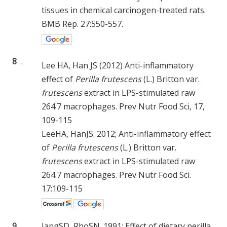
tissues in chemical carcinogen-treated rats.
BMB Rep. 27:550-557.
8
.
Lee HA, Han JS (2012) Anti-inflammatory
effect of
Perilla frutescens
(L.) Britton var.
frutescens
extract in LPS-stimulated raw
264.7 macrophages. Prev Nutr Food Sci, 17,
109-115
LeeHA, HanJS. 2012; Anti-inflammatory effect
of
Perilla frutescens
(L.) Britton var.
frutescens
extract in LPS-stimulated raw
264.7 macrophages. Prev Nutr Food Sci.
17:109-115
9
.
JangSD, RhoSN. 1991; Effect of dietary perilla