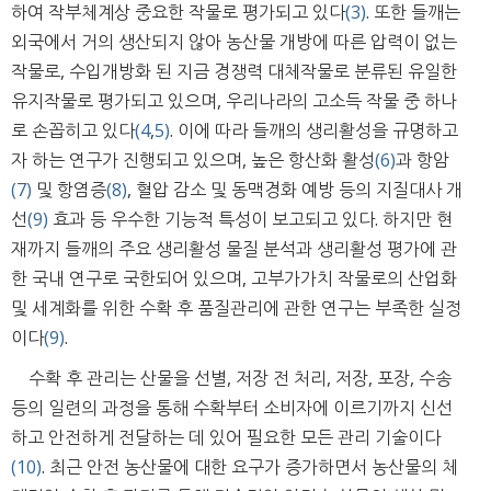
하여 작부체계상 중요한 작물로 평가되고 있다
(3)
. 또한 들깨는
외국에서 거의 생산되지 않아 농산물 개방에 따른 압력이 없는
작물로, 수입개방화 된 지금 경쟁력 대체작물로 분류된 유일한
유지작물로 평가되고 있으며, 우리나라의 고소득 작물 중 하나
로 손꼽히고 있다
(4
,
5)
. 이에 따라 들깨의 생리활성을 규명하고
자 하는 연구가 진행되고 있으며, 높은 항산화 활성
(6)
과 항암
(7)
및 항염증
(8)
, 혈압 감소 및 동맥경화 예방 등의 지질대사 개
선
(9)
효과 등 우수한 기능적 특성이 보고되고 있다. 하지만 현
재까지 들깨의 주요 생리활성 물질 분석과 생리활성 평가에 관
한 국내 연구로 국한되어 있으며, 고부가가치 작물로의 산업화
및 세계화를 위한 수확 후 품질관리에 관한 연구는 부족한 실정
이다
(9)
.
수확 후 관리는 산물을 선별, 저장 전 처리, 저장, 포장, 수송
등의 일련의 과정을 통해 수확부터 소비자에 이르기까지 신선
하고 안전하게 전달하는 데 있어 필요한 모든 관리 기술이다
(10)
. 최근 안전 농산물에 대한 요구가 증가하면서 농산물의 체