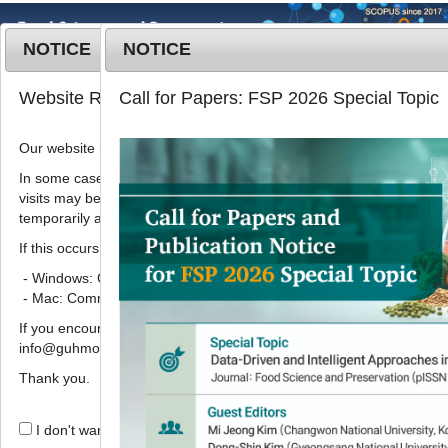
NOTICE
NOTICE
MENU
T
Website Renewal Notice
Call for Papers: FSP 2026 Special Topic
o
g
Our website has recently been renewed.
2018
;
25
(
2
):
237
-
245
g
pISSN: 1738-7248, eISSN: 2287-
l
In some cases, images, CSS files, or other settings saved in your b
7428
visits may be reused instead of downloading the latest files. As a r
e
DOI:
https://doi.org/10.11002/kjfp.2018.25.2.237
temporarily appear incorrectly or may not display properly.
n
Article
a
If this occurs, please perform a hard refresh.
v
- Windows: Ctrl + F5
Gluten-free 식품의 gluten 함량 측정
i
- Mac: Command + Shift + R
을 위한 미량시험측정법 검정
g
If you encounter any errors or difficulties while using the website, p
a
,
김민수
1,
김중수
1,
류민정
2,
김기홍
3,
황권택
4
*
info@guhmok.com.
t
i
Thank you.
Quantitative measurement of
o
gluten content in gluten-free foods
n
I don't want to open this window for a day.
Min-Soo Kim
1,
JoongSu Kim
1,
Min jung Ryu
2,
Ki