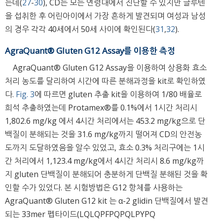
는데(
27
-
30
), CD는 모든 연령대에서 진단할 수 있지만 글루텐
을 섭취한 후 어린아이에서 가장 흔하게 발견되며 여성과 남성
의 경우 각각 40세에서 50세 사이에 확인된다(
31
,
32
).
AgraQuant® Gluten G12 Assay를 이용한 측정
AgraQuant® Gluten G12 Assay을 이용하여 상용화 효소
처리 농도를 달리하여 시간에 따른 분해과정을 kit로 확인하였
다.
Fig. 3
에 따르면 gluten 추출 kit을 이용하여 1/80 배율로
희석 추출하였는데 Protamex®를 0.1%에서 1시간 처리시
1,802.6 mg/kg 에서 4시간 처리에서는 453.2 mg/kg으로 단
백질이 분해되는 것을 31.6 mg/kg까지 떨어져 CD의 안전농
도까지 도달하였음을 알수 있었고, 효소 0.3% 처리구에는 1시
간 처리에서 1,123.4 mg/kg에서 4시간 처리시 8.6 mg/kg까
지 gluten 단백질이 분해되어 충분하게 단백질 분해된 것을 확
인할 수가 있었다. 본 시험방법은 G12 항체를 사용하는
AgraQuant® Gluten G12 kit 는 α-2 glidin 단백질에서 발견
되는 33mer 펩타이드(LQLQPFPQPQLPYPQ