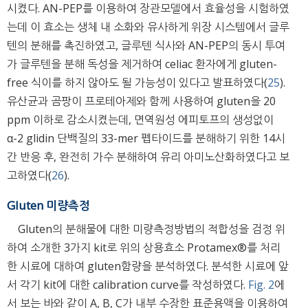
시켰다. AN-PEP를 이용하여 장관모델에서 효율성을 시험하였
는데 이 효소는 생체 내 소화와 유사하게 위장 시스템에서 글루
텐의 분해를 촉진하였고, 글루텐 식사와 AN-PEP의 동시 투여
가 글루텐을 분해 독성을 제거하여 celiac 환자에게 gluten-
free 식이를 하지 않아도 될 가능성이 있다고 발표하였다(
25
).
유산균과 곰팡이 프로테아제와 함께 사용하여 gluten을 20
ppm 이하로 감소시켰는데, 면역원성 에피토프의 생성없이
α-2 glidin 단백질의 33-mer 펩타이드를 분해하기 위한 14시
간 반응 후, 완전히 가수 분해하여 유리 아미노산화하였다고 보
고하였다(
26
).
Gluten 미량측정
Gluten의 분해물에 대한 미량측정방법의 적합성을 검정 위
하여 소개한 3가지 kit로 위의 상용효소 Protamex®를 처리
한 시료에 대하여 gluten함량을 분석하였다. 분석한 시료에 앞
서 각기 kit에 대한 calibration curve를 작성하였다.
Fig. 2
에
서 보는 바와 같이 A, B, C가 내부 수장한 표준용액을 이용하여