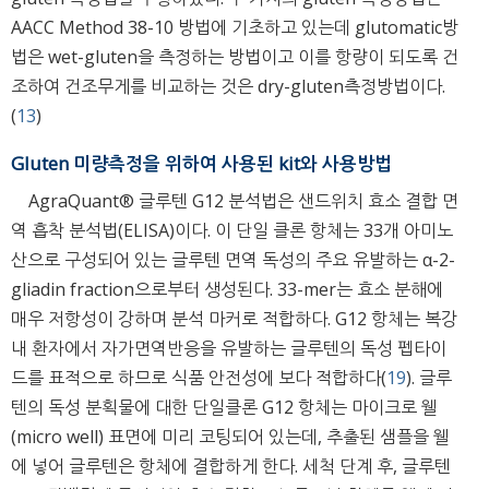
AACC Method 38-10 방법에 기초하고 있는데 glutomatic방
법은 wet-gluten을 측정하는 방법이고 이를 항량이 되도록 건
조하여 건조무게를 비교하는 것은 dry-gluten측정방법이다.
(
13
)
Gluten 미량측정을 위하여 사용된 kit와 사용방법
AgraQuant® 글루텐 G12 분석법은 샌드위치 효소 결합 면
역 흡착 분석법(ELISA)이다. 이 단일 클론 항체는 33개 아미노
산으로 구성되어 있는 글루텐 면역 독성의 주요 유발하는 α-2-
gliadin fraction으로부터 생성된다. 33-mer는 효소 분해에
매우 저항성이 강하며 분석 마커로 적합하다. G12 항체는 복강
내 환자에서 자가면역반응을 유발하는 글루텐의 독성 펩타이
드를 표적으로 하므로 식품 안전성에 보다 적합하다(
19
). 글루
텐의 독성 분획물에 대한 단일클론 G12 항체는 마이크로 웰
(micro well) 표면에 미리 코팅되어 있는데, 추출된 샘플을 웰
에 넣어 글루텐은 항체에 결합하게 한다. 세척 단계 후, 글루텐