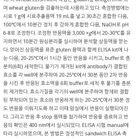
며 wheat gluten을 검출하는데 사용하고 있다. 측정방법에는
시료 1 g에 시료추출용액 19 mL를 넣고 30초간 혼합한 다음,
100℃에서 10분간 정치 후 강하게 혼합한 다음, NaOH로 pH
6-8로 조정한다. 조정한 반응액을 3,000 ×
g
에서 20-30℃를 유
지하면서 10분간 원심분리를 실시하여 분석할 상등액을 얻는
다. 얻어진 상등액을 표준 gluten 용액과 함께 ELISA kit에 나
눈 다음, 20-25℃에서 1시간 동안 반응을 시키고, buffer로 충
분히(6회) 세척한다. 물기가 제거된 kit에 antibody가 결합된
효소를 각 well에 분주하여 20-25℃에서 30분 동안 2차 반응
을 시킨 후 반응된 효소액을 6회 buffer로 세척 후 물기를 충분
히 제거한다. 효소기질을 각기의 well에 분주하여 항체와 결합
된 부착되어 있는 효소와 반응하게 하는 20-25℃에서 30분 정
도 반응을 이뤄지도록 하고 이때 암실에서 반응이 실행되어진
다. 그리고 반응 후 stop 용액을 첨가하여 반응을 종료하고 반
응의 확인은 400 nm에서 실시되었다. ELISA 시험 manual에
따라 실시하였으며, 본 방법은 정성적인 sandwich ELISA 측