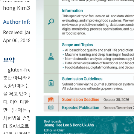
,
hong Kim
3,
Kwontack Hwang
4
*
Author Information & Copyright
▼
Received:
Jan 11, 2018
; Revised:
Mar 15, 2018
; Accepted:
Apr 06, 2018
요약
gluten-free는 식품산업의 최근 주목을 받고 있으며 국내
뿐만 아니라 해외에 산업적으로 확장성이 넓다. gluten-free
동양인에게는 관련이 없지만 서양인 중 소수가 이로 인한 고통
을 겪고 있어 gluten-free를 충실히 따라야 하는 문제점이 있
다. 이에 대한 해외에서의 시험법의 규정이 존재하고 지켜지지
만 국내에는 규정된 시험법이 없어 해외에서 사용되는 보편적
시험법을 검정하였다. 시험에 사용한 gluten-free측정법은
ELISA법으로 target단백질이 ω-gliadin 성분들이고 이를 G-