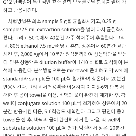
G12 단백질에 특이적인 효소 결합 모노클로날 항체를 웰에 가
하고 반응시킨다.
시험방법은 최소 sample 5 g을 균질화시키고, 0.25 g
sample/2.5 mL extraction solution을 넣어 다시 균질화시
켰다. 그리고 50℃에서 40분간 자주 섞어주어 추출한다. 그리
고, 80% ethanol 7.5 mL을 넣고 혼합, 상온에서 60분간 교반
시킨 후, 2,000 ×
g
에서 10분간 원심분리하여 상등액만을 얻는
다. 얻은 상등액은 dilution buffer에 1/10 비율로 희석하여 분
석에 사용한다. 분석방법으로는 microwell 준비하고 각 well에
standard와 sample을 100 μL씩 첨가하여 상온에서 20분간
반응시킨다. 그리고 세척용액을 이용하여 이를 5-6회 반복 세
척한 후 종이 towel을 이용, 바닥의 물이 완전히 제거한 후, 각
well에 conjugate solution 100 μL씩 첨가하여 상온에서 20
분간 반응시킨 다음, 5-6회정도 세척한다. 그리고 평면에 종이
towel을 깐 후, 바닥의 물이 완전히 제거 한 다음, 각 well에
substrate solution 100 μL씩 첨가, 암실에서 상온, 20분간