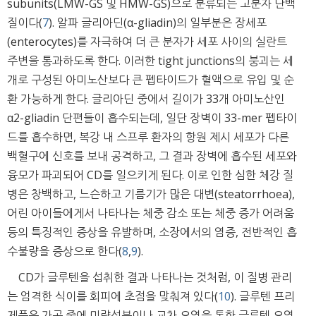
subunits(LMW-GS 및 HMW-GS)으로 분류되는 고분자 단백
질이다(
7
). 알파 글리아딘(α-gliadin)의 일부분은 장세포
(enterocytes)를 자극하여 더 큰 분자가 세포 사이의 실란트
주변을 통과하도록 한다. 이러한 tight junctions의 붕괴는 세
개로 구성된 아미노산보다 큰 펩타이드가 혈액으로 유입 및 순
환 가능하게 한다. 글리아딘 중에서 길이가 33개 아미노산인
α2-gliadin 단편들이 흡수되는데, 일단 장벽이 33-mer 펩타이
드를 흡수하면, 복강 내 스프루 환자의 항원 제시 세포가 다른
백혈구에 신호를 보내 공격하고, 그 결과 장벽에 흡수된 세포와
융모가 파괴되어 CD를 일으키게 된다. 이로 인한 심한 체강 질
병은 창백하고, 느슨하고 기름기가 많은 대변(steatorrhoea),
어린 아이들에게서 나타나는 체중 감소 또는 체중 증가 어려움
등의 특징적인 증상을 유발하며, 소장에서의 염증, 전반적인 흡
수불량을 증상으로 한다(
8
,
9
).
CD가 글루텐을 섭취한 결과 나타나는 것처럼, 이 질병 관리
는 엄격한 식이를 회피에 초점을 맞춰져 있다(
10
). 글루텐 프리
제품은 가공 중에 미량성분이나 교차 오염을 통한 글루텐 오염