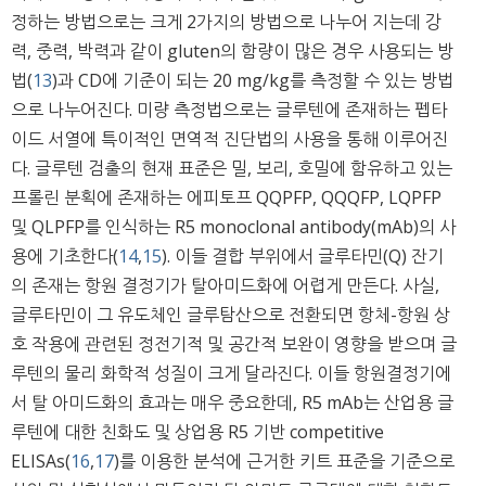
정하는 방법으로는 크게 2가지의 방법으로 나누어 지는데 강
력, 중력, 박력과 같이 gluten의 함량이 많은 경우 사용되는 방
법(
13
)과 CD에 기준이 되는 20 mg/kg를 측정할 수 있는 방법
으로 나누어진다. 미량 측정법으로는 글루텐에 존재하는 펩타
이드 서열에 특이적인 면역적 진단법의 사용을 통해 이루어진
다. 글루텐 검출의 현재 표준은 밀, 보리, 호밀에 함유하고 있는
프롤린 분획에 존재하는 에피토프 QQPFP, QQQFP, LQPFP
및 QLPFP를 인식하는 R5 monoclonal antibody(mAb)의 사
용에 기초한다(
14
,
15
). 이들 결합 부위에서 글루타민(Q) 잔기
의 존재는 항원 결정기가 탈아미드화에 어렵게 만든다. 사실,
글루타민이 그 유도체인 글루탐산으로 전환되면 항체-항원 상
호 작용에 관련된 정전기적 및 공간적 보완이 영향을 받으며 글
루텐의 물리 화학적 성질이 크게 달라진다. 이들 항원결정기에
서 탈 아미드화의 효과는 매우 중요한데, R5 mAb는 산업용 글
루텐에 대한 친화도 및 상업용 R5 기반 competitive
ELISAs(
16
,
17
)를 이용한 분석에 근거한 키트 표준을 기준으로