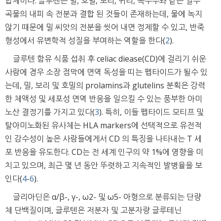
합체이다. 글루텐은 밀, 호밀, 보리, 귀리, 옥수수와 같은 일부
곡물의 내피 속 전분과 결합 된 것들이 존재하는데, 물에 녹지
않기 때문에 밀 씨앗의 전분을 씻어 내면 정제할 수 있고, 반죽
형성에서 유변학적 성질을 부여하는 역할을 한다(
2
).
글루텐 함유 식품 섭취 후 celiac diease(CD)에 걸리기 쉬운
사람에 경우 소장 점막에 면역 독성을 띠는 펩타이드가 될수 있
는데, 밀, 보리 및 호밀의 prolamins과 glutelins 분획은 강력
한 체액성 및 세포성 면역 반응을 일으킬 수 있는 풍부한 아미
노산 결정기를 가지고 있다(
3
). 특히, 이들 펩타이드 모티프 및
탈아미노화된 유사체는 HLA markers에 선택적으로 유전적
인 감수성이 높은 사람들에게서 CD 의 특징을 나타내는 T 세
포 반응을 유도한다. CD는 전 세계 인구의 약 1%에 영향을 미
치고 있으며, 최근 몇 년 동안 뚜렷하고 지속적인 발병율을 보
인다(
4
-
6
).
글리아딘은 α/β-, γ-, ω2- 및 ω5- 아형으로 분류되는 단량
체 단백질이며, 글루텐은 저분자 및 고분자량 글루테닌