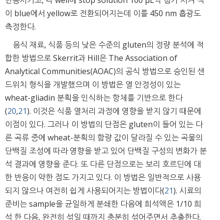
반응시키고, 각 well에 stop solution 100 μL씩 첨가 시켜 색
이 blue에서 yellow로 전환되어지는데 이를 450 nm 흡광도
측정한다.
음식 재료, 식품 등의 낮은 수준의 gluten의 정량 분석에 적
합한 방법으로 Skerrit과 Hill은 The Association of
Analytical Communities(AOAC)의 공식 방법으로 승인된 샌
드위치 형식을 개발했으며 이 방법은 열 안정성이 있는
wheat-gliadin 분획을 인식하는 항체를 기반으로 한다
(
20
,
21
). 이것은 식품 열처리 과정에 영향을 받지 않기 때문에
이점이 있다. 그러나 이 방법의 단점은 gluten이 들어 있는 다
른 곡류 중에 wheat-분획의 함량 값이 달라질 수 있는 곡물의
단백질 조성에 따라 영향을 받고 있어 단백질 구성의 변화가 분
석 결과에 영향을 준다. 또 다른 단점으로는 보리 호르딘에 대
한 반응이 약한 점도 가지고 있다. 이 방법은 일반적으로 사용
되지 않으나 여전히 ​쉽게 사용되어지는 방법이다(
21
). 시료의
준비는 sample을 균일하게 분쇄한 다음에 희석액은 1/10 희
석 한 다음, 완전히 섞일 때까지 충분히 섞어주면서 추출한다.