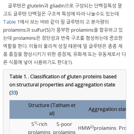
글루텐은 glutelin과 gliadin으로 구성되는 단백질특성 말
고도 글루텐 단백질은 구조적 특성에 따라 나눌수도 있는데
Table 1
에서 보는 바와 같이 밀 글루텐의 고 분자량의
prolamins과 sulfur(S)가 풍부한 prolamins을 함유하고 있
는데 prolamins은 점탄성과 반죽 구조를 형성하는데 중요한
역할을 한다. 이들의 물리적 성질 때문에 밀 글루텐은 종종 제
품 품질을 향상시키기 위한 증점제, 유화제 또는 유동제로서 다
른 식품에 넣어 사용하기도 한다(
1
).
Table 1. .
Classification of gluten proteins based
on structural properties and aggregation state
(
33
)
Structure (Tatham et
Aggregation state 
al)
1)
S
-rich
S-poor
2)
HMW
prolamins
Prolam
prolamins
prolamins