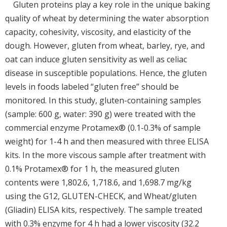
Gluten proteins play a key role in the unique baking
quality of wheat by determining the water absorption
capacity, cohesivity, viscosity, and elasticity of the
dough. However, gluten from wheat, barley, rye, and
oat can induce gluten sensitivity as well as celiac
disease in susceptible populations. Hence, the gluten
levels in foods labeled “gluten free” should be
monitored. In this study, gluten-containing samples
(sample: 600 g, water: 390 g) were treated with the
commercial enzyme Protamex® (0.1-0.3% of sample
weight) for 1-4 h and then measured with three ELISA
kits. In the more viscous sample after treatment with
0.1% Protamex® for 1 h, the measured gluten
contents were 1,802.6, 1,718.6, and 1,698.7 mg/kg
using the G12, GLUTEN-CHECK, and Wheat/gluten
(Gliadin) ELISA kits, respectively. The sample treated
with 0.3% enzyme for 4 h had a lower viscosity (32.2