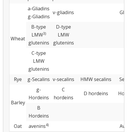
a-Gliadins
v-gliadins
Gliad
g-Gliadins
B-type
D-type
3)
LMW
LMW
Wheat
glutenins
glutenins
C-type
LMW
glutenins
Rye
g-Secalins
v-secalins
HMW secalins
Secal
g-
C
D hordeins
Horde
Hordeins
hordeins
Barley
B
Hordeins
4)
Oat
avenins
Aveni