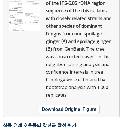
of the ITS-5.8S rDNA region
sequence of the this isolates
with closely related strains and
other species of dominant
fungus from non spoilage
ginger (A) and spoilage ginger
(B) from GenBank.
The tree
was constructed based on the
neighbor-joining analysis and
confidence intervals in tree
topology were estimated by
bootstrap analysis with 1,000
replicates.
Download Original Figure
식물 유래 추출물의 항진균 활성 평가