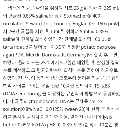
생강의 진균류 확인을 위하여 시료 25 g을 취한 뒤 225 mL
의 멸균된 0.85% saline을 넣고 Stomacher® 400
circulator (Seward, Inc., London, England)로 160 rpm에
서 2분간 균질화 시킨 후 1 mL씩 취하여 9 mL의 0.85%
saline에 단계별 희석하였다. 각 단계별 희석액 100 μL를
tartaric acid를 넣어 pH를 3.5로 조정한 potato dextrose
agar(PDA, Merck, Darmstadt, Germany)에 접종 후 도말
하였다. 플레이트는 25℃에서 5-7일간 배양한 후 발생한 집락
수를 계산하고 그 평균집락수에 희석배수를 곱하여 진균수로
하였다. 진균류의 동정은 생강으로부터 분리된 진균류 중 형태
학적 차이를 보이는 우점 진균 10종을 선발하여 TS-5.8S
rDNA sequencing 을 이용하는 유전학적 방법으로 동정하였
다. 각 균주의 chromosomal DNA는 균체를 saline
solution(0.8% NaCl, 0.0125% tween 20)에 현탁 후 원심분
리를 통하여 균사체를 획득한 다음, 얻어진 균사체에 lysis
buffer(0.05M EDTA (pH8.0), 0.3% SDS)를 넣고 10분간 방