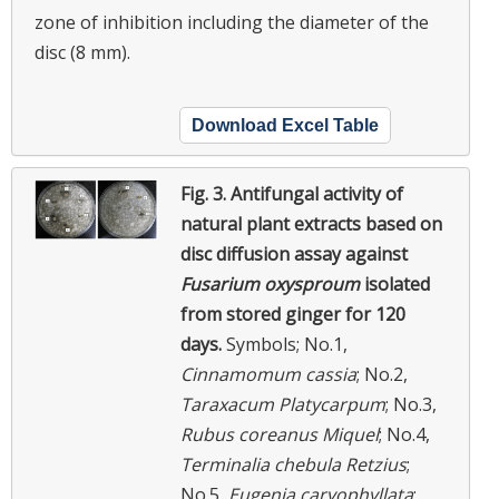
zone of inhibition including the diameter of the
disc (8 mm).
Download Excel Table
Fig. 3.
Antifungal activity of
natural plant extracts based on
disc diffusion assay against
Fusarium oxysproum
isolated
from stored ginger for 120
days.
Symbols; No.1,
Cinnamomum cassia
; No.2,
Taraxacum Platycarpum
; No.3,
Rubus coreanus Miquel
; No.4,
Terminalia chebula Retzius
;
No.5,
Eugenia caryophyllata
;