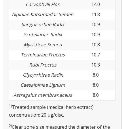
Caryophylli Flos
14.0
Alpiniae Katsumadaii Semen
11.8
Sanguisorbae Radix
10.9
Scutellariae Radix
10.9
Myristicae Semen
10.8
Terminariae Fructus
10.7
Rubi Fructus
10.3
Glycyrrhizae Radix
8.0
Caesalpiniae Lignum
8.0
Astragalus membranaceus
8.0
1)
Treated sample (medical herb extract)
concentration: 20 μg/disc.
2)
Clear zone size measured the diameter of the