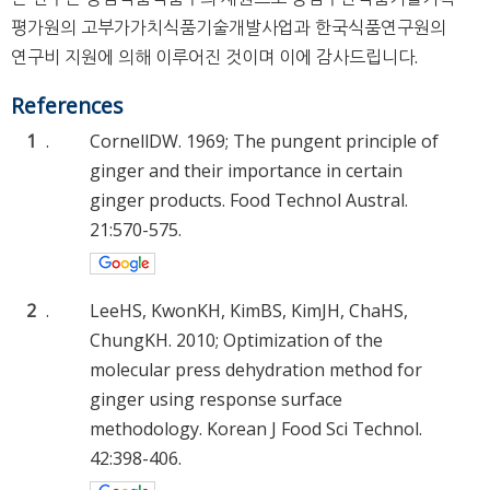
평가원의 고부가가치식품기술개발사업과 한국식품연구원의
연구비 지원에 의해 이루어진 것이며 이에 감사드립니다.
References
1
.
CornellDW. 1969; The pungent principle of
ginger and their importance in certain
ginger products. Food Technol Austral.
21:570-575.
2
.
LeeHS, KwonKH, KimBS, KimJH, ChaHS,
ChungKH. 2010; Optimization of the
molecular press dehydration method for
ginger using response surface
methodology. Korean J Food Sci Technol.
42:398-406.