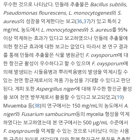
우수한 것으로 나타났다. 민들레 추출물은
Bacillus subtilis,
Pseudomonas flourescens, L. monocytogenes
와
S.
aureus
의 성장을 억제한다는 보고(
36
,
37
)가 있고 특히 2
mg/mL 농도에서
L. monocytogenes
와
S. aureus
를 95%
이상 억제하는 효과가 있다고 보고하였으나 민들레 추출물에
의한 항진균 효과에 대한 보고는 없었다. 따라서 본 연구 결과
를 통해 민들레 추출물은 식물 병원균인
F. oxysporum
에 대
한 항진균 활성이 우수하다고 할 수 있으며
F. oxysporum
에
의해 발생되는 시들음병과 뿌리썩음병의 발생을 억제시킬 수
있는 천연 항균제로서의 적용 가능성을 기대할 수 있다고 판단
된다. 계피 또한
Aspergillus niger
에 대해 우수한 항진균 활성
을 보여 천연 방부제로서 활용할 수 있다고 보고되었고(
19
)
Mvuemba 등(
38
)의 연구에서는 150 mg/mL의 농도에서
A.
niger
와
Fusarium sambucinum
등의 mycelia 형성을 억제
하였다는 보고하였는데 본 연구에서는 500 μg/mL 수준에서
F. oxysproum
을 억제할 수 있는 것으로 나타났다. 이는 사용
한 균주의 차이로 생각되며 이와 함께 항진균성 물질을 추출할