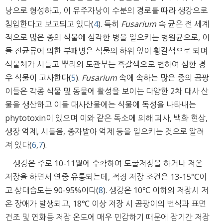
낭으로 형성하고, 이 유주자낭이 수분의 경로를 따라 생강으로
침입한다고 보고되고 있다(
4
). 특히
Fusarium
속 균은 전 세계
적으로 많은 종의 식물에 심각한 병을 일으키는 병원균으로, 이
들 진균류에 의한 부패병은 식물의 하위 잎이 황갈색으로 되며
식물체가 시들고 뿌리의 도관부는 흑갈색으로 변하여 심한 경
우 식물이 고사한다(
5
).
Fusarium
속에 속하는 많은 종의 곰팡
이들은 각종 식물 및 동물에 활성을 보이는 다양한 2차 대사 산
물을 생산하고 이들 대사산물에는 식물에 독성을 나타내는
phytotoxin이 있으며 이와 같은 독소에 의해 괴사, 백화 현상,
생장 억제, 시들음, 종자발아 억제 등을 일으키는 것으로 알려
져 있다(
6
,
7
).
생강은 주로 10-11월에 수확하여 토굴저장을 하거나 저온
저장을 하면서 연중 유통되는데, 적정 저장 조건은 13-15℃이
고 상대습도는 90-95%이다(
8
). 생강은 10℃ 이하의 저장시 저
온 장애가 발생되고, 18℃ 이상 저장 시 곰팡이의 번식과 표면
건조 및 연화등 저장 온도에 매우 민감하기 때문에 장기간 저장