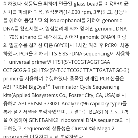
치하였다. 상등액을 취하여 멸균된 glass bead를 이용하여 균
사체를 파쇄한 다음, 원심분리(14,000 rpm, 3분)하고, 상등액
을 취하여 동일 부피의 isoprophanol을 가하여 genomic
DNA를 침전시켰다. 원심분리에 의해 얻어진 genomic DNA
는 70% ethanol로 세척하고, 얻어진 genomic DNA에 미량
의 멸균수를 첨가한 다음 60℃에서 1시간 처리 후 PCR에 사용
하였다. PCR을 위해서 ITS-5.8S rDNA sequencing에 사용하
는 universal primer인 ITS1(5'-TCCGTAGGTGAA
CCTGCGG-3')와 ITS4(5'-TCCTCCGCTTATTGATATGC-3')
primer를 사용하여 수행하였다. 증폭된 정제된 PCR 산물은
TM
ABI PRISM BigDye
Terminator Cycle Sequencing
kits(Applied Biosystems Co., Foster City, CA, USA)를 사
용하여 ABI PRISM 3730XL Analyzer(96 capillary type)를
통해 염기서열을 분석하였으며, 그 결과는 BLASTN 프로그램
을 이용하여 GENEBANK의 ribosomal DNA sequence와 비
교하였고, sequence의 상동성은 Clustal X와 Mega 2
program을 이용하여 비교 분석하였다.