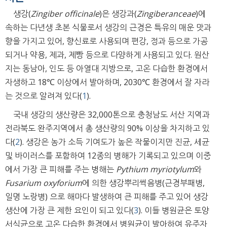
생강(
Zingiber officinale
)은 생강과(
Zingiberanceae
)에
속하는 다년생 초본 식물로서 생강의 근경은 특유의 매운 맛과
향을 가지고 있어, 향신료로 사용되며 편강, 정과 등으로 가공
되거나 약용, 제과, 제빵 등으로 다양하게 사용되고 있다. 원산
지는 동남아, 인도 등 아열대 지방으로, 고온 다습한 환경에서
자생하고 18℃ 이상에서 발아하며, 20­30℃ 환경에서 잘 자라
는 것으로 알려져 있다(
1
).
국내 생강의 생산량은 32,000톤으로 충청남도 서산 지역과
전라북도 완주지역에서 총 생산량의 90% 이상을 차지하고 있
다(
2
). 생강은 농가 소득 기여도가 높은 작물이지만 진균, 세균
및 바이러스를 포함하여 12종의 병해가 기록되고 있으며 이중
에서 가장 큰 피해를 주는 병해는
Pythium myriotylum
와
Fusarium oxyforium
에 의한 생강뿌리썩음병(근경부패병,
일명 노랑병) 으로 해마다 발생하여 큰 피해를 주고 있어 생강
생산에 가장 큰 제한 요인이 되고 있다(
3
). 이들 병원균은 토양
서식균으로 고온 다습한 환경에서 병원균이 발아하여 유주자