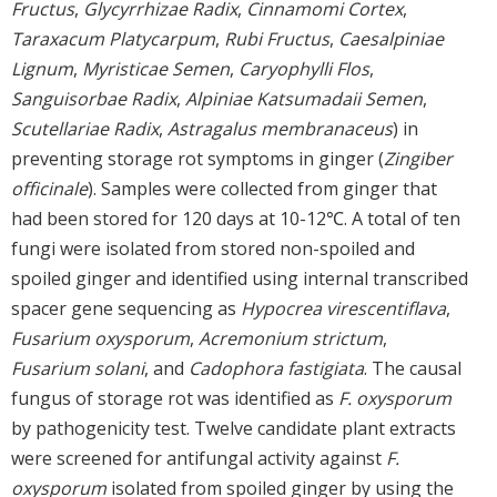
Fructus
,
Glycyrrhizae Radix
,
Cinnamomi Cortex
,
Taraxacum Platycarpum
,
Rubi Fructus
,
Caesalpiniae
Lignum
,
Myristicae Semen
,
Caryophylli Flos
,
Sanguisorbae Radix
,
Alpiniae Katsumadaii Semen
,
Scutellariae Radix
,
Astragalus membranaceus
) in
preventing storage rot symptoms in ginger (
Zingiber
officinale
). Samples were collected from ginger that
had been stored for 120 days at 10-12℃. A total of ten
fungi were isolated from stored non-spoiled and
spoiled ginger and identified using internal transcribed
spacer gene sequencing as
Hypocrea virescentiflava
,
Fusarium oxysporum
,
Acremonium strictum
,
Fusarium solani
, and
Cadophora fastigiata
. The causal
fungus of storage rot was identified as
F. oxysporum
by pathogenicity test. Twelve candidate plant extracts
were screened for antifungal activity against
F.
oxysporum
isolated from spoiled ginger by using the