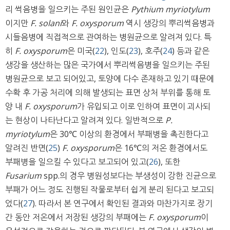
리 썩음병을 일으키는 주된 원인균은
Pythium myriotylum
이지만
F. solani
와
F. oxysporum
역시 생강의 뿌리썩음병과
시들음병에 직접적으로 관여하는 병원균으로 알려져 있다. 특
히
F. oxysporum
은 미국(
22
), 인도(
23
), 호주(
24
) 등과 같은
생강을 생산하는 많은 국가에서 뿌리썩음병을 일으키는 주된
병원균으로 보고 되어있고, 토양에 다수 존재하고 있기 때문에
수확 후 가공 처리에 의해 발생되는 표면 상처 부위를 통해 토
양 내
F. oxysporum
가 유입되고 이로 인하여 표면이 괴사되
는 현상이 나타난다고 알려져 있다. 일반적으로
P.
myriotylum
은 30℃ 이상의 환경에서 부패병을 촉진한다고
알려진 반면(
25
)
F. oxysporum
은 16℃의 저온 환경에서도
부패병을 일으킬 수 있다고 보고되어 있고(
26
), 또한
Fusarium
spp.의 경우 병원성보다는 부생성이 강한 진균으로
부패가 어느 정도 진행된 작물로부터 쉽게 분리 된다고 보고되
었다(
27
). 따라서 본 연구에서 확인된 결과와 마찬가지로 장기
간 동안 저온에서 저장된 생강의 부패에는
F. oxysporum
이