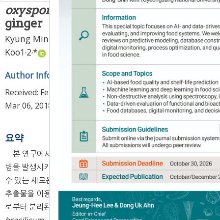
oxysporum
isolated from spoilage
ginger
,
Kyung Min Park
1
2,
KyungHyung Ku
2,
Minseon
,
,
Koo
1
2
*
Author Information & Copyright
▼
Received:
Feb 07, 2018
; Revised:
Mar 05, 2018
; Accepted:
Mar 06, 2018
요약
본 연구에서는 생강의 저온 저장시 시들음병 또는 뿌리썩음
병을 발생시키는 병원균을 확인하고, 병원균의 성장을 억제할
수 있는 새로운 천연 항진균 물질을 찾기 위한 목적으로 식물
추출물을 이용하여 항진균 활성을 조사하였다. 부패한 생강으
로부터 분리된 곰팡이는 총 4종으로
F. oxysporum, F.