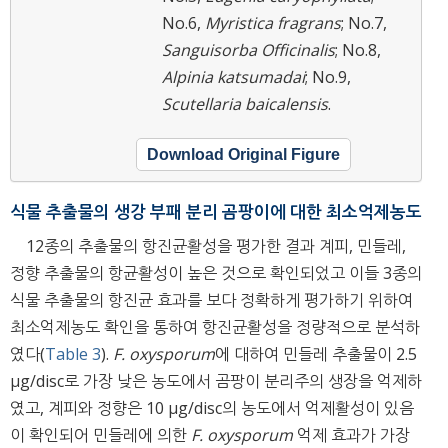
No.6,
Myristica fragrans
; No.7,
Sanguisorba Officinalis
; No.8,
Alpinia katsumadai
; No.9,
Scutellaria baicalensis
.
Download Original Figure
식물 추출물의 생강 부패 분리 곰팡이에 대한 최소억제농도
12종의 추출물의 항진균활성을 평가한 결과 계피, 민들레,
정향 추출물의 항균활성이 높은 것으로 확인되었고 이들 3종의
식물 추출물의 항진균 효과를 보다 정확하게 평가하기 위하여
최소억제농도 확인을 통하여 항진균활성을 정량적으로 분석하
였다(
Table 3
).
F. oxysporum
에 대하여 민들레 추출물이 2.5
μg/disc로 가장 낮은 농도에서 곰팡이 분리주의 생장을 억제하
였고, 계피와 정향은 10 μg/disc의 농도에서 억제활성이 있음
이 확인되어 민들레에 의한
F. oxysporum
억제 효과가 가장