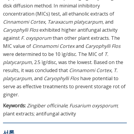
disk diffusion method. In minimal inhibitory
concentration (MICs) test, all ethanolic extracts of
Cinnamomi Cortex
,
Taraxacum platycarpum,
and
Caryophylli Flos
exhibited higher antifungal activity
against
F. oxysporum
than other plant extracts. The
MIC value of
Cinnamomi Cortex
and
Caryophylli Flos
were determined to be 10 ìg/disc. The MIC of
T.
platycarpum
, 2.5 ìg/disc, was the lowest. Based on the
results, it was concluded that
Cinnamomi Cortex
,
T.
platycarpum
, and
Caryophylli Flos
have potential to
serve as effective treatments to prevent storage rot of
ginger.
Keywords:
Zingiber officinale
;
Fusarium oxysporum
;
plant extracts; antifungal activity
서론