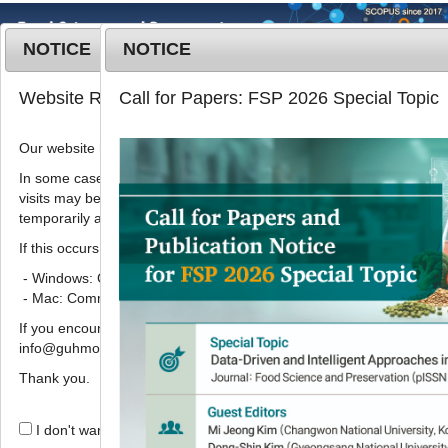
NOTICE
NOTICE
MENU
T
Website Renewal Notice
Call for Papers: FSP 2026 Special Topic
o
g
Our website has recently been renewed.
2018
;
25
(
2
):
173
-
180
g
pISSN: 1738-7248, eISSN: 2287-
l
In some cases, images, CSS files, or other settings saved in your b
7428
visits may be reused instead of downloading the latest files. As a r
e
DOI:
https://doi.org/10.11002/kjfp.2018.25.2.173
temporarily appear incorrectly or may not display properly.
n
Article
a
If this occurs, please perform a hard refresh.
v
- Windows: Ctrl + F5
저장 생강 유래 부패 곰팡이
Fusarium
i
- Mac: Command + Shift + R
oxysporum
에 대한 식물 추출물의 항
g
If you encounter any errors or difficulties while using the website, p
a
진균 활성
info@guhmok.com.
t
,
,
,
박경민
1
2,
구경형
2,
구민선
1
2
*
i
Thank you.
o
Antifungal activity of plant
n
I don't want to open this window for a day.
extracts against
Fusarium