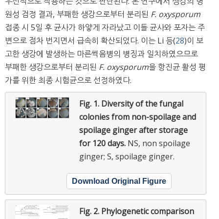
우선적으로 작용하는 것으로 판단된다. 본 연구에서 생강의 병
원성 검정 결과, 부패한 생강으로부터 분리된
F. oxysporum
접종 시 5일 후 균사가 하얗게 자라났고 이들 균사와 포자는 주
변으로 점차 번지면서 급속히 확산되었다. 이는 Li 등(
28
)이 보
고한 생강에 발생하는 마른썩음병의 병징과 일치하였으므로
부패한 생강으로부터 분리된
F. oxysporum
을 항진균 활성 평
가를 위한 최종 시험균으로 선정하였다.
Fig. 1.
Diversity of the fungal
colonies from non-spoilage and
spoilage ginger after storage
for 120 days.
NS, non spoilage
ginger; S, spoilage ginger.
Download Original Figure
Fig. 2.
Phylogenetic comparison