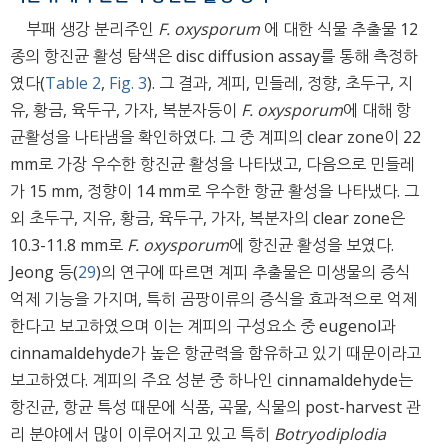
부패 생강 분리주인
F. oxysporum
에 대한 식물 추출물 12
종의 항진균 활성 탐색은 disc diffusion assay를 통해 측정하
였다(
Table 2
,
Fig. 3
). 그 결과, 계피, 민들레, 정향, 초두구, 지
유, 황금, 육두구, 가자, 복분자등이
F. oxysporum
에 대해 항
균활성을 나타냄을 확인하였다. 그 중 계피의 clear zone이 22
mm로 가장 우수한 항진균 활성을 나타냈고, 다음으로 민들레
가 15 mm, 정향이 14 mm로 우수한 항균 활성을 나타냈다. 그
외 초두구, 지유, 황금, 육두구, 가자, 복분자의 clear zone은
10.3-11.8 mm로
F. oxysporum
에 항진균 활성을 보였다.
Jeong 등(
29
)의 연구에 따르면 계피 추출물은 미생물의 증식
억제 기능을 가지며, 특히 곰팡이류의 증식을 효과적으로 억제
한다고 보고하였으며 이는 계피의 구성요소 중 eugenol과
cinnamaldehyde가 높은 항균력을 함유하고 있기 때문이라고
보고하였다. 계피의 주요 성분 중 하나인 cinnamaldehyde는
항진균, 항균 특성 때문에 식품, 곡물, 식물의 post-harvest 관
리 분야에서 많이 이루어지고 있고 특히
Botryodiplodia