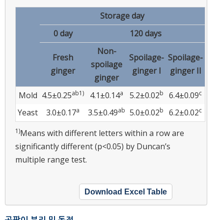
Storage day
0 day
120 days
Non-
Fresh
Spoilage-
Spoilage-
spoilage
ginger
ginger I
ginger II
ginger
ab1)
a
b
c
Mold
4.5±0.25
4.1±0.14
5.2±0.02
6.4±0.09
a
ab
b
c
Yeast
3.0±0.17
3.5±0.49
5.0±0.02
6.2±0.02
1)
Means with different letters within a row are
significantly different (p<0.05) by Duncan’s
multiple range test.
Download Excel Table
곰팡이 분리 및 동정