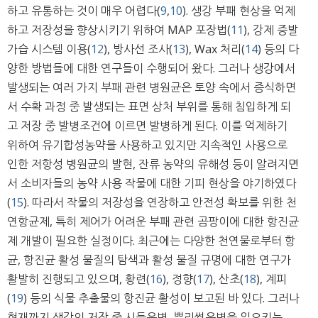
하고 유통하는 것이 매우 어렵다(
9
,
10
). 생강 부패 현상을 억제
하고 저장성을 향상시키기 위하여 MAP 포장법(
11
), 강제 증발
가습 시스템 이용(
12
), 방사선 조사(
13
), Wax 처리(
14
) 등의 다
양한 방법들에 대한 연구들이 수행되어 왔다. 그러나 생강에서
발생되는 여러 가지 부패 관련 병원균은 토양 속에서 증식하면
서 수확 과정 중 발생되는 표면 상처 부위를 통해 침입하게 되
고 저장 중 발병조건에 이르면 발병하게 된다. 이를 억제하기
위하여 유기합성농약을 사용하고 있지만 지속적인 사용으로
인한 저항성 병원균의 발현, 잔류 농약의 유해성 등이 알려지면
서 소비자들의 농약 사용 작물에 대한 기피 현상을 야기하였다
(
15
). 따라서 작물의 저장성을 연장하고 안전성 확보를 위한 천
연항균제, 특히 제어가 어려운 부패 관련 곰팡이에 대한 항진균
제 개발이 필요한 실정이다. 최근에는 다양한 천연물로부터 항
균, 항진균 활성 물질의 탐색과 활성 물질 규명에 대한 연구가
활발히 진행되고 있으며, 황련(
16
), 정향(
17
), 산초(
18
), 계피
(
19
) 등의 식물 추출물의 항진균 활성이 보고된 바 있다. 그러나
현재까지 생강의 저장 중 시들음병, 뿌리썩음병을 일으키는