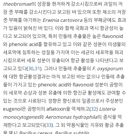
theobromae
의 성장을 현저하게 감소시킴으로써 과일의 저
장 중 부패를 감소시킨다고 보고된 바 있으며 또한 채소의 저장
중 부패를 야기하는
Erwinia cartovora
등의 부패균에도 효과
가 있음이 밝혀진 바 있다. 이와 함께 국화과 역시 항균성이 높
다고 보고되어 있으며, 특히 민들레 추출물은 높은 flavonoid
와 phenolic acid를 함유하고 있고 이와 같은 성분이 미생물의
세포막에 침투하는 성질을 가지며 이는 세균의 세포막을 파괴
시킴으로써 세포 성분이 유출되어 항균 활성을 나타낸다고 보
고되고 있다(
30
,
31
). 그러나 민들레 추출물의
F. oxysporum
에 대한 항균활성결과는 아직 보고된 바는 없으나 민들레 추출
물이 가지고 있는 phenolic acid와 flavonoid 성분이 곰팡이
의 세포막 손상과 성분 유출에 의한 항진균 활성에도 관여할 수
있는 것으로 사료된다. 정향은 향신료의 일종으로서 주성분인
eugenol은 곰팡이의 aflatoxin을 억제하고(
32
)
Listeria
monocytogenes
와
Aeromonas hydrophila
의 증식을 억
제한다고 보고되었다(
33
). 그 외 약용식물인 지유와 황금 추출
물 역시
Bacillus cereus, Bacillus subtilis,