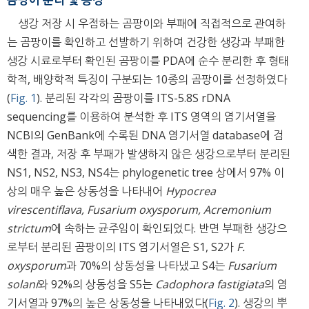
생강 저장 시 우점하는 곰팡이와 부패에 직접적으로 관여하
는 곰팡이를 확인하고 선발하기 위하여 건강한 생강과 부패한
생강 시료로부터 확인된 곰팡이를 PDA에 순수 분리한 후 형태
학적, 배양학적 특징이 구분되는 10종의 곰팡이를 선정하였다
(
Fig. 1
). 분리된 각각의 곰팡이를 ITS-5.8S rDNA
sequencing를 이용하여 분석한 후 ITS 영역의 염기서열을
NCBI의 GenBank에 수록된 DNA 염기서열 database에 검
색한 결과, 저장 후 부패가 발생하지 않은 생강으로부터 분리된
NS1, NS2, NS3, NS4는 phylogenetic tree 상에서 97% 이
상의 매우 높은 상동성을 나타내어
Hypocrea
virescentiflava, Fusarium oxysporum, Acremonium
strictum
에 속하는 균주임이 확인되었다. 반면 부패한 생강으
로부터 분리된 곰팡이의 ITS 염기서열은 S1, S2가
F.
oxysporum
과 70%의 상동성을 나타냈고 S4는
Fusarium
solani
와 92%의 상동성을 S5는
Cadophora fastigiata
의 염
기서열과 97%의 높은 상동성을 나타내었다(
Fig. 2
). 생강의 뿌