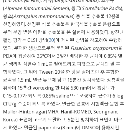
(
Caryophylli Flos
), 지유(
Sanguisorbae Radix
), 초두구
(
Alpiniae Katsumadaii Semen
), 황금(
Scutellariae Radix
),
황초(
Astragalus membranaceus
) 등 식물 추출물 12종을
선정하였다. 선정된 식물 추출물은 한국식물추출물 은행으로
부터 분양 받은 에탄올 추출물을 본 실험에 사용하였다. 항진균
활성 평가는 CLSI 방법(
20
)에 제시된 방법을 참고하여 수행하
였다. 부패한 생강으로부터 분리된
Fusarium oxysporum
을
PDA에 접종하여 35℃에서 3일간 배양한 후 균체에 0.85% 멸
균 생리적 식염수 1 mL를 떨어뜨리고 피펫으로 균체와 잘 혼
합하였다, 그 위에 Tween 20을 한 방울 떨어뜨린 후 혼합한
균액을 1.5 mL 멸균 튜브에 담고 15분간 방치하였다. 상층액을
취하여 15초간 vortexing 한 다음 530 nm에서 흡광도가
0.15-0.17가 되도록 0.85% saline으로 조정하여 균수가 6 log
CFU/g 수준이 되도록 하였다. 멸균한 면봉에 시험액을 묻힌 후
Muller-Hinton agar(MHA, Hanil-KOMED, Seongnam,
Korea) 표면에 고르게 도말하고, 5분간 방치하여 표면이 마르
게 하였다. 멸균된 paper disc(8 mm)에 DMSO에 용해시킨