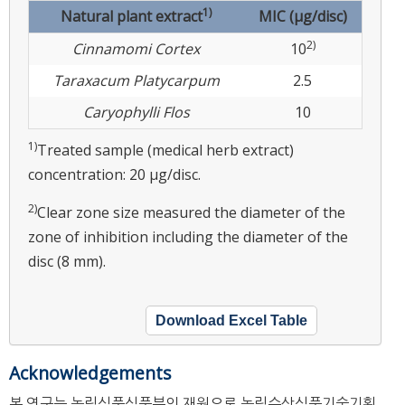
1)
Natural plant extract
MIC (μg/disc)
2)
Cinnamomi Cortex
10
Taraxacum Platycarpum
2.5
Caryophylli Flos
10
1)
Treated sample (medical herb extract)
concentration: 20 μg/disc.
2)
Clear zone size measured the diameter of the
zone of inhibition including the diameter of the
disc (8 mm).
Download Excel Table
Acknowledgements
본 연구는 농림식품식품부의 재원으로 농림수산식품기술기획