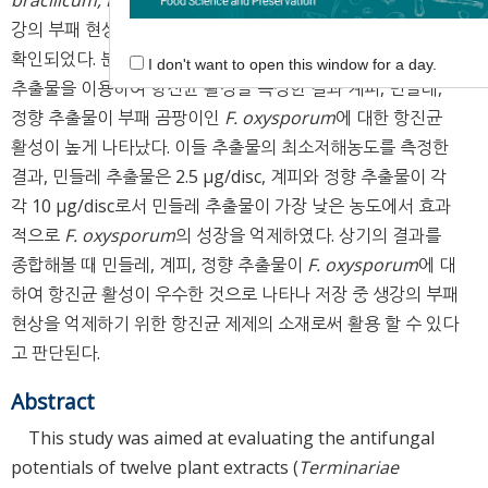
bracilicum, F. solani, C. fastigiata
으로 동정되었고 이중 생
강의 부패 현상에 영향을 주는 곰팡이는
F. oxysporum
으로
확인되었다. 분리된
F. oxysporum
에 대하여 총 12종의 식물
I don't want to open this window for a day.
추출물을 이용하여 항진균 활성을 측정한 결과 계피, 민들레,
정향 추출물이 부패 곰팡이인
F. oxysporum
에 대한 항진균
활성이 높게 나타났다. 이들 추출물의 최소저해농도를 측정한
결과, 민들레 추출물은 2.5 μg/disc, 계피와 정향 추출물이 각
각 10 μg/disc로서 민들레 추출물이 가장 낮은 농도에서 효과
적으로
F. oxysporum
의 성장을 억제하였다. 상기의 결과를
종합해볼 때 민들레, 계피, 정향 추출물이
F. oxysporum
에 대
하여 항진균 활성이 우수한 것으로 나타나 저장 중 생강의 부패
현상을 억제하기 위한 항진균 제제의 소재로써 활용 할 수 있다
고 판단된다.
Abstract
This study was aimed at evaluating the antifungal
potentials of twelve plant extracts (
Terminariae