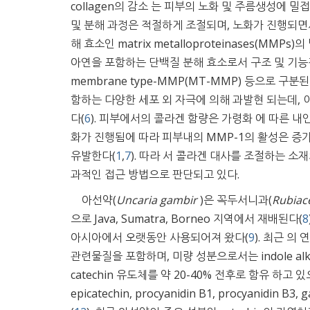
collagen의 감소 는 피부의 노화 및 주름생성에 
및 분해 과정은 적절하게 조절되며, 노화가 진행되면서
해 효소인 matrix metalloproteinases(MMPs
아연을 포함하는 단백질 분해 효소로서 구조 및 기능적 특성에 따라
membrane type-MMP(MT-MMP) 등으로 구분된
함하는 다양한 세포 외 자극에 의해 과발현 되는데, 
다(
6
). 피부에서의 콜라겐 함량은 가령화 에 따른 내
화가 진행됨에 따라 피부내의 MMP-1의 활성은 증
유발한다(
1
,
7
). 따라 서 콜라겐 대사를 조절하는 
과적인 접근 방법으로 판단되고 있다.
아선약(
Uncaria gambir
)은 꼭두서니과(
Rubiac
으로 Java, Sumatra, Borneo 지역에서 재배된다(
8
아시아에서 오랫동안 사용되어져 왔다(
9
). 최근 의 
관련물질을 포함하며, 미량 성분으로서는 indole al
catechin 유도체를 약 20-40% 전후로 함유 하고
epicatechin, procyanidin B1, procyanid