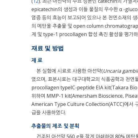
(
12
). 최근 아선약의 주요 성분인 catechin의 가열처리
epicatechin의 생성과 이들 물질의 우수한 α -gl
염증 등의 효능이 보고되어 있으나 본 천연소재의 생
의 메탄올 추출물 및 open column chromato
제 및 type-1 procollagen 합성 촉진 활성
재료 및 방법
재 료
본 실험에 시료로 사용한 아선약(
Uncaria gambi
였으며, 표본시료는 대구대학교의 식품공학과 천연물
procollagen typeⅠC-peptide EIA kit(Taka
위하여 MMP-1 kit(Amersham Bioscience, Pis
American Type Culture Collection(A
급을 사용하였다.
추출물의 제조 및 분획
건조된 아선약 560 g을 잘게 마쇄하여 80% 메