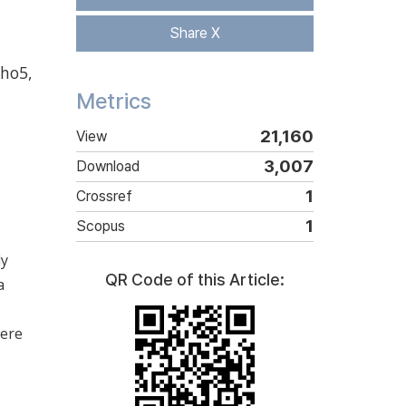
Share X
Cho
5,
Metrics
21,160
View
3,007
Download
1
Crossref
1
Scopus
ly
QR Code of this Article:
a
ere