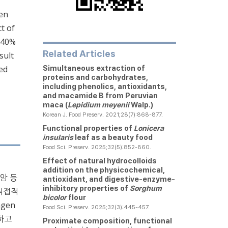
gen
t of
t 40%
Related Articles
sult
red
Simultaneous extraction of
proteins and carbohydrates,
including phenolics, antioxidants,
and macamide B from Peruvian
maca (
Lepidium meyenii
Walp.)
Korean J. Food Preserv. 2021;28(7):868-877.
Functional properties of
Lonicera
insularis
leaf as a beauty food
Food Sci. Preserv. 2025;32(5):852-860.
Effect of natural hydrocolloids
addition on the physicochemical,
부암 등
antioxidant, and digestive-enzyme-
inhibitory properties of
Sorghum
 직접적
bicolor
flour
gen
Food Sci. Preserv. 2025;32(3):445-457.
하고
Proximate composition, functional