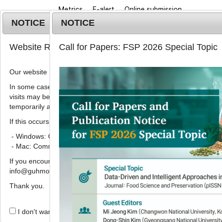
Metrics
E-alert
Online submission
NOTICE
NOTICE
Website Renewal Notice
Call for Papers: FSP 2026 Special Topic
Our website has recently been renewed.
In some cases, images, CSS files, or other settings saved in your b
visits may be reused instead of downloading the latest files. As a r
Home
Journa
temporarily appear incorrectly or may not display properly.
If this occurs, please perform a hard refresh.
2017
;
24
(
1
):
93
-
99
pISSN: 1738-7248, eISSN: 2287-7428
- Windows: Ctrl + F5
DOI:
https://doi.org/10.11002/kjfp.2017.24.1.93
- Mac: Command + Shift + R
ARTICLE
If you encounter any errors or difficulties while using the website, p
info@guhmok.com.
아선약 추출물의 matrix metallo
Thank you.
라겐 합성 촉진 활성
,
,
이재민
1,
김동희
2,
이은우
3
4,
권현주
3
4,
김병
I don't want to open this window for a day.