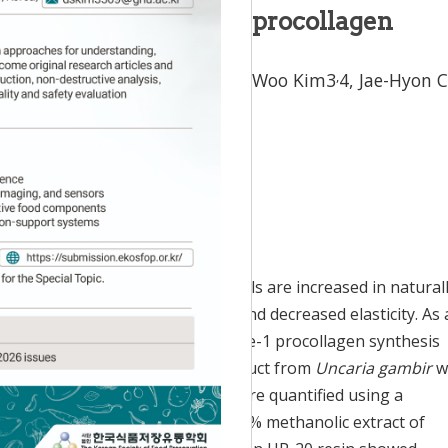
uppression and type-1 procollagen
f
Uncaria gambir
,
,
,
im
3
4,
Hyun Ju Kwon
3
4,
Byung Woo Kim
3
4,
Jae-Hyon 
ccepted:
Oct 26, 2016
metalloproteinase-1 (MMP-1) levels are increased in natural
changes such as skin wrinkling and decreased elasticity. As 
edients, MMP-1 inhibitory and type-1 procollagen synthesis
tract of manufactured gambir product from
Uncaria gambir
w
dition, total phenolic contents were quantified using a
mples, 40% MeOH eluate from 80% methanolic extract of