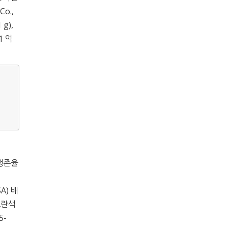
Co.,
 g),
1 억
포 생존율
SA) 배
노란색
5-