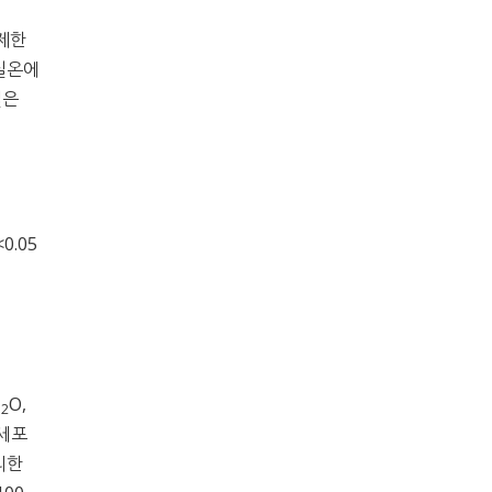
조제한
 실온에
질은
0.05
H
O,
2
 세포
리한