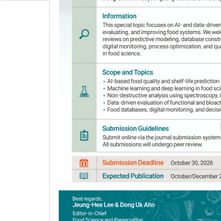
Matrix metalloproteinase-1 s
synthesis promoting effects o
Jaemin Lee
1,
Dong-Hee Kim
2,
Eun-Woo K
,
,
Hyun-Joo Kim
6,
Tae Hoon Kim
4
7
*
Author Information & Copyright
▼
Received:
Jul 27, 2016
; Revised:
Oct 24, 2016
; A
Abstract
Collagen synthesis is decreased and matrix 
aged human skin, and these alterations cause 
part of our ongoing search for bioactive ingr
inducing activities of aqueous methanolic ex
investigated in
in vitro
bioassay systems. In ad
spectrophotometric method. Among tested sa