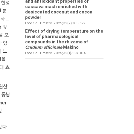
and antioxidant properties of
의 합성
cassava mash enriched with
 분
desiccated coconut and cocoa
powder
여하는
Food Sci. Preserv. 2025;32(2):165-177.
n 및
Effect of drying temperature on the
을 포
level of pharmacological
compounds in the rhizome of
바 있
Cnidium officinale
Makino
의 노
Food Sci. Preserv. 2025;32(1):158-164.
성을
데 효
 원산
로 동남
mer
및
 있다