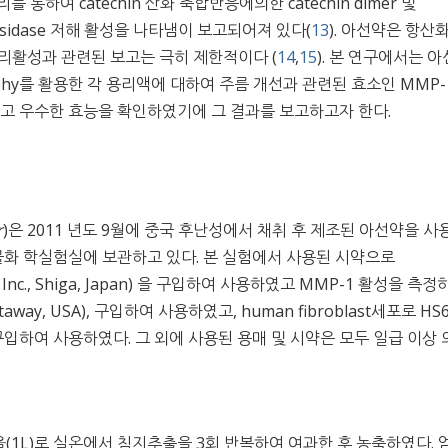
를 통하여 catechin 산화 축합반응에의한 catechin dimer 및
ucosidase 저해 활성을 나타냄이 보고되어져 있다(
13
). 아선약은 항산화
리활성과 관련된 보고는 극히 제한적이다 (
14
,
15
). 본 연구에서는 
graphy를 활용한 각 용리액에 대하여 주름 개선과 관련된 효소인 MMP-
을 평가하고 우수한 효능을 확인하였기에 그 결과를 보고하고자 한다.
r
)은 2011 년도 9월에 중국 후난성에서 채취 후 제조된 아선약을 사
화 학실험실에 보관하고 있다. 본 실험에서 사용된 시약으로
ra Bio Inc., Shiga, Japan) 을 구입하여 사용하였고 MMP-1 활성을 측
eataway, USA), 구입하여 사용하였고, human fibroblast세포로 HS
TCC)에서 구입하여 사용하였다. 그 외에 사용된 용매 및 시약은 모두 일급 이상 
탄올(1L)로 실온에서 침지추출을 3회 반복하여 여과한 후 농축하였다.