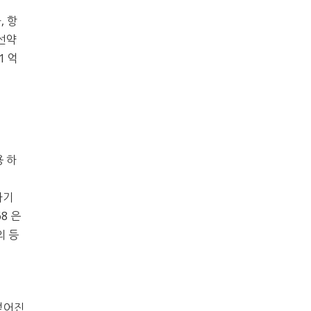
, 항
아선약
1 억
용 하
정하기
68 은
의 등
 얻어진