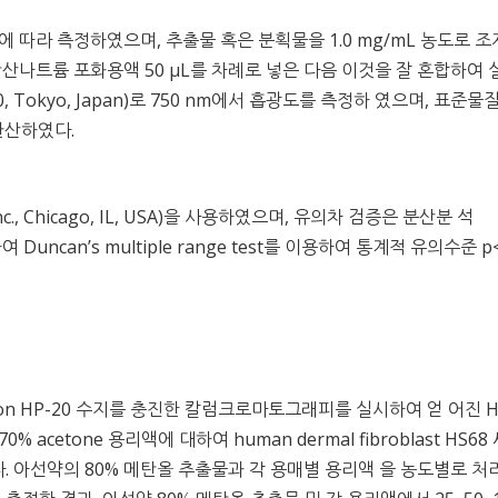
)에 따라 측정하였으며, 추출물 혹은 분획물을 1.0 mg/mL 농도로 
 0.7 M 탄산나트륨 포화용액 50 μL를 차례로 넣은 다음 이것을 잘 혼합하여
710, Tokyo, Japan)로 750 nm에서 흡광도를 측정하 였으며, 표준물
 환산하였다.
 Inc., Chicago, IL, USA)을 사용하였으며, 유의차 검증은 분산분 석
하여 Duncan’s multiple range test를 이용하여 통계적 유의수준 p<
ion HP-20 수지를 충진한 칼럼크로마토그래피를 실시하여 얻 어진 
70% acetone 용리액에 대하여 human dermal fibroblast HS68
다. 아선약의 80% 메탄올 추출물과 각 용매별 용리액 을 농도별로 처