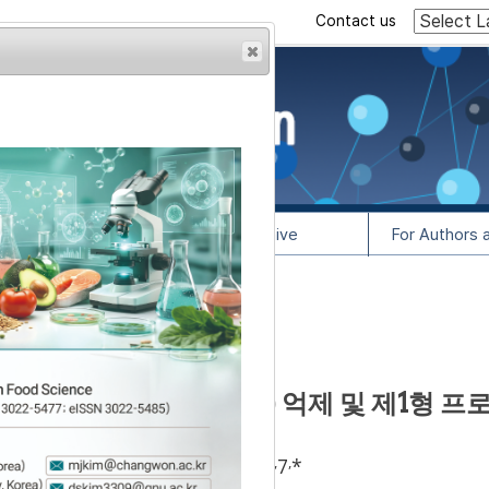
Contact us
rowser from previous
esult, some pages may
l Info
Article Archive
For Authors 
lease contact us at
proteinase-1(MMP-1) 억제 및 제1형 프
,
,
,
우
3
4,
조재현
5,
김현주
6,
김태훈
4
7
*