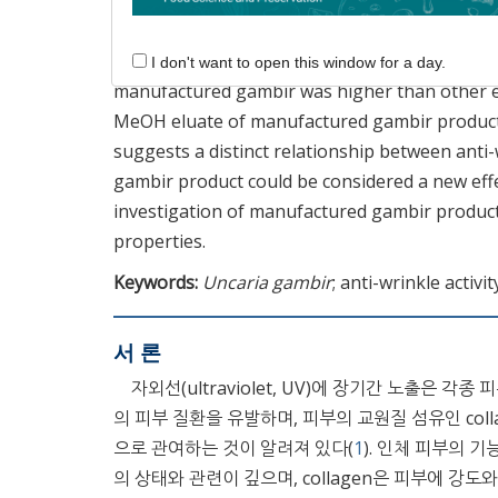
manufactured
U. gambir
using open column c
significant MMP-1 inhibitory activities with an 
synthesis promoting property of 40% MeOH el
I don't want to open this window for a day.
manufactured gambir was higher than other elu
MeOH eluate of manufactured gambir product c
suggests a distinct relationship between anti-
gambir product could be considered a new effec
investigation of manufactured gambir product 
properties.
Keywords:
Uncaria gambir
; anti-wrinkle activ
서 론
자외선(ultraviolet, UV)에 장기간 노출은 각
의 피부 질환을 유발하며, 피부의 교원질 섬유인 coll
으로 관여하는 것이 알려져 있다(
1
). 인체 피부의 
의 상태와 관련이 깊으며, collagen은 피부에 