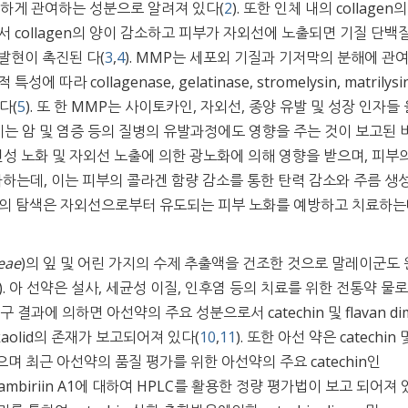
밀접하게 관여하는 성분으로 알려져 있다(
2
). 또한 인체 내의 collagen
 collagen의 양이 감소하고 피부가 자외선에 노출되면 기질 단백질
)의 발현이 촉진된 다(
3
,
4
). MMP는 세포외 기질과 기저막의 분해에 관
 collagenase, gelatinase, stromelysin, matrilysi
다(
5
). 또 한 MMP는 사이토카인, 자외선, 종양 유발 및 성장 인자들 
이는 암 및 염증 등의 질병의 유발과정에도 영향을 주는 것이 보고된 
인성 노화 및 자외선 노출에 의한 광노화에 의해 영향을 받으며, 피부
가하는데, 이는 피부의 콜라겐 함량 감소를 통한 탄력 감소와 주름 생
소재의 탐색은 자외선으로부터 유도되는 피부 노화를 예방하고 치료하는
eae
)의 잎 및 어린 가지의 수제 추출액을 건조한 것으로 말레이군도
). 아 선약은 설사, 세균성 이질, 인후염 등의 치료를 위한 전통약 물
연구 결과에 의하면 아선약의 주요 성분으로서 catechin 및 flavan di
kaolid의 존재가 보고되어져 있다(
10
,
11
). 또한 아선 약은 catechin 
 있으며 최근 아선약의 품질 평가를 위한 아선약의 주요 catechin인
in B3, gambiriin A1에 대하여 HPLC를 활용한 정량 평가법이 보고 되어져