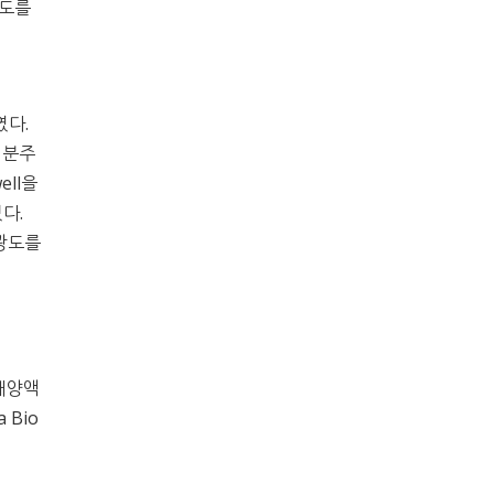
 도를
였다.
e 분주
ell을
켰다.
흡광도를
 배양액
a Bio