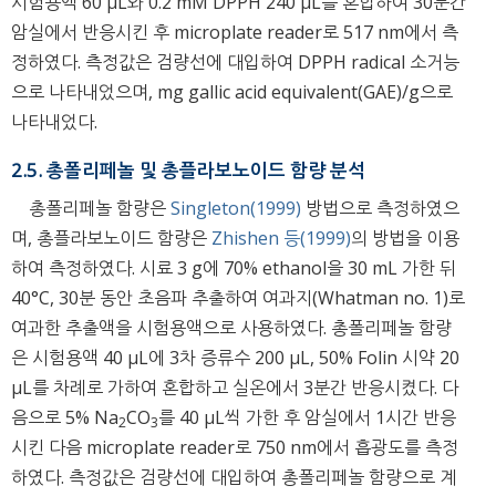
시험용액 60 μL와 0.2 mM DPPH 240 μL를 혼합하여 30분간
암실에서 반응시킨 후 microplate reader로 517 nm에서 측
정하였다. 측정값은 검량선에 대입하여 DPPH radical 소거능
으로 나타내었으며, mg gallic acid equivalent(GAE)/g으로
나타내었다.
2.5. 총폴리페놀 및 총플라보노이드 함량 분석
총폴리페놀 함량은
Singleton(1999)
방법으로 측정하였으
며, 총플라보노이드 함량은
Zhishen 등(1999)
의 방법을 이용
하여 측정하였다. 시료 3 g에 70% ethanol을 30 mL 가한 뒤
40°C, 30분 동안 초음파 추출하여 여과지(Whatman no. 1)로
여과한 추출액을 시험용액으로 사용하였다. 총폴리페놀 함량
은 시험용액 40 μL에 3차 증류수 200 μL, 50% Folin 시약 20
μL를 차례로 가하여 혼합하고 실온에서 3분간 반응시켰다. 다
음으로 5% Na
CO
를 40 μL씩 가한 후 암실에서 1시간 반응
2
3
시킨 다음 microplate reader로 750 nm에서 흡광도를 측정
하였다. 측정값은 검량선에 대입하여 총폴리페놀 함량으로 계