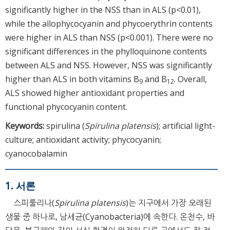
significantly higher in the NSS than in ALS (p<0.01),
while the allophycocyanin and phycoerythrin contents
were higher in ALS than NSS (p<0.001). There were no
significant differences in the phylloquinone contents
between ALS and NSS. However, NSS was significantly
higher than ALS in both vitamins B
and B
. Overall,
9
12
ALS showed higher antioxidant properties and
functional phycocyanin content.
Keywords:
spirulina (
Spirulina platensis
); artificial light-
culture; antioxidant activity; phycocyanin;
cyanocobalamin
1. 서론
스피룰리나(
Spirulina platensis
)는 지구에서 가장 오래된
생물 중 하나로, 남세균(Cyanobacteria)에 속한다. 온천수, 바