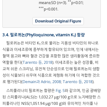
**
mean±SD (n=3).
p<0.01;
***
p<0.001.
Download Original Figure
3.4. 필로퀴논(Phylloquinone, vitamin K
) 함량
1
필로퀴논은 비타민 K
으로 불리는 지용성 비타민의 하나로
1
식물과 미세조류에 풍부하게 함유되어 있으며, 인체 내에서는
혈액 응고와 뼈와 혈관 건강을 포함한 많은 생리활동에 중요한
역할을 한다(
Tarento 등, 2018
). 미세조류는 높은 성장률, 비
교적 쉬운 스크리닝, 유전적 단순성으로 인해 필로퀴논의 생합
성이 식물보다 쉬우며 식품으로 제형화 하기에 더 적합한 것으
로 평가된다(
Demain과 Adrio, 2008
;
Tarento 등, 2018
).
스피룰리나의 필로퀴논 함량은
Fig. 5
와 같으며, 인공 광배양
된 스피룰리나(ALS)는 1,032.27 μg/100 g으로 노지배양한 스
피룰리나인 NSS(1,051.94 μg/100 g)와 유의적인 차이를 나