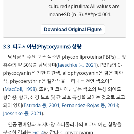
cultured spirulina; All values are
mean±SD (n=3). ***p<0.001.
Download Original Figure
3.3. 피코시아닌(Phycocyanins) 함량
남세균의 주요 보조 색소인 phycobiliproteins(PBPs)는 빛
흡수의 약 50%를 담당하며(
Jaeschke 등, 2021
), PBPs의 C-
phycocyanin은 진한 파란색, allophycocyanin은 밝은 파란
색, phycoerythrin은 빨간색을 나타내는 천연 색소이다
(
MacColl, 1998
). 또한, 피코시아닌류는 색소의 특성 외에도
항염증, 항균, 신경 보호 및 간 보호 특성을 보이는 것으로 보고
되어 있다(
Estrada 등, 2001
;
Fernandez-Rojas 등, 2014
;
Jaeschke 등, 2021
).
인공 광배양과 노지배양 스피룰리나의 피코시아닌 함량을
분석한 결과는
Fig. 4
와 같다. C-phycocyanin,