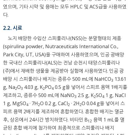
였으며, 기타 시약 및 용매는 모두 HPLC 및 ACS급을 사용하였
다.
2.2. 시료
노지 배양한 수입산 스피룰리나(NSS)는 분말형태의 제품
(spirulina powder, Nutraceuticals International Co.,
Park City, UT, USA)을 구매하여 사용하였으며, 인공 광배양
한 국내산 스피룰리나(ALS)는 전남 순천시 태양스피룰리나
(주)에서 재배한 생물을 제공받아 실험에 사용하였다. 인공 광
배양 시 스피룰리나 배지는 증류수 500 mL에 NaHCO
13.61
3
g, Na
O
4.03 g, K
PO
0.5 g을 넣어서 스피르 용액 1배지를
2
3
2
4
제조하고, 증류수 500 mL에 NaNO
2.5 g, K
SO
1 g, NaCl
3
2
4
1 g, MgSO
· 7H
O 0.2 g, CaCl
· 2H
O 0.04 g을 넣어서 스
4
2
2
2
피르 용액 2배지를 제조하여 혼합하였다. 혼합한 배지는 멸균
후, 상온에서 24시간 방치하였다. 비타민 B
용액 1 mL를 멸
12
균된 혼합 배지에 첨가하여 최종적으로 스피룰리나 배지