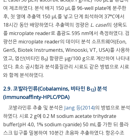
여 제조하였다. 분석 배지 150 μL를 96-well plate에 분주한
후, 첫 열에 추출액 150 μL를 넣고 단계 희석하여 37°C에서
18시간 동안 배양하였다. 추출액의 정량은
L. casei
의 생육도
를 microplate reader로 흡광도 595 nm에서 측정하였다. 검
량선은 microplate reader의 데이터 분석 소프트웨어(Eon,
Gen5, Biotek Instruments, Winooski, VT, USA)를 사용하
였고, 엽산(비타민 B
) 함량은 μg/100 g으로 계산하여 나타내
9
었다. 효소 공시험과 분석품질관리 시료도 같은 방법으로 시료
와 함께 분석하였다.
2.9. 코발라민류(Cobalamins, 비타민 B
) 분석
12
(immunoaffinty-HPLC/PDA)
코발라민류 추출 및 분석은
Jang 등(2014)
의 방법으로 분석
하였다. 시료 2 g에 0.2 M sodium acetate trihydrate
buffer(pH 4.0, 1% sodium cyanide) 50 mL를 가한 뒤 플라
스크 입구를 밀봉하여 10분간 초음파 추출하였다. 항온수조