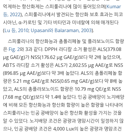
억제하는 항산화제는 스피룰리나에 많이 들어있으며(
Kumar
등, 2022
), 스피룰리나에서 발견되는 항산화 보호 효과는 피코
시아닌, α-카로틴 및 기타 비타민과 미네랄에 의해 매개된다
(
Lu 등, 2010
;
Upasani와 Balaraman, 2003
).
스피룰리나의 항산화능과 총폴리페놀 및 플라보노이드 함량
은
Fig. 2
와 3과 같다. DPPH 라디칼 소거 활성은 ALS(379.08
μg GAE/g)가 NSS(176.62 μg GAE/g)보다 약 2배 높았으며,
ABTS 라디칼 소거 활성은 ALS가 2,602.55 μg AAE/g로 NSS
(896.85 μg AAE/g)보다 약 3배 높았다. ALS의 총폴리페놀 함
량은 5.21 mg GAE/g로 NSS(0.65 mg GAE/g)보다 약 8배 높
았고, ALS의 총플라보노이드 함량은 10.79 mg QE/g로 NSS
(7.68 mg QE/g)보다 약 1.4배 높았다. 인공 광배양이 노지배양
에 비해 모든 항산화능과 항산화 함량이 높은 함량을 나타내어
스피룰리나는 인공 광배양이 높은 항산화 활성을 가지는 것을
알 수 있었다. 노지배양 조건은 광량과 명암시간이 일정하지 않
으나, 인공 광배양 조건은 4,000 Lux의 높은 광량과 명암조건