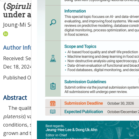
(
Spirulina platensis
) cultured
under artificial light
1
,
2
1
,
3
1
,
3
,
*
Joung-Mi So
,
Su-Jin Park
,
Jiyeon Chun
Author Information & Copyright
▼
Received:
Sep 19, 2024
; Revised:
Dec 17, 2024
; Accepted:
Dec 18, 2024
Published Online: Feb 28, 2024
Abstract
The quality and efficacy of spirulina (
Spirulina
platensis
) varies depending on the culturing
conditions, such as the environment in which it is
grown and the region where it is produced. In this