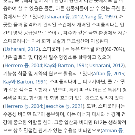
닷물, 북극해와 같이 서식 환경이 완전히 다른 곳에서도 잘 적
응하여 살 수 있음은 물론, 다른 생물체들이 살 수 없는 극한 환
경에서도 살고 있다(
Usharani 등, 2012
;
Yang 등, 1997
). 깨
끗한 물과 엄격하게 관리된 조건에서 재배된 스피룰리나는 인
간의 영양 공급원으로 쓰이고, 폐수와 같은 극한 환경에서 자란
스피룰리나는 미세 화학 물질과 연료생산에 이용된다
(
Usharani, 2012
). 스피룰리나는 높은 단백질 함량(60-70%),
낮은 칼로리 및 다양한 필수 영양소를 함유하고 있으며
(
Herrero 등, 2004
;
Kay와 Barton, 1991
;
Usharani, 2012
),
기능성 식품 및 제약의 원료로 활용되고 있다(
Affan 등, 2015
;
Kay와 Barton, 1991
). 스피룰리나에는 피코시아닌, 클로로필
과 같은 색소를 포함하고 있으며, 특히 피코시아닌은 특유의 청
록색을 띠고, 항산화 및 항염 효과가 있는 것으로 알려져 있다
(
Herrero 등, 2004
;
Jaeschke 등, 2021
). 또한, 스피룰리나는
수용성 비타민 B군이 풍부하며, 이는 에너지 대사와 신경계 건
강에 중요한 역할을 한다. 그중 엽산과 비타민 B12는 생화학적
으로 상호 밀접한 관계가 있는 수용성 비타민으로(
Afman 등,