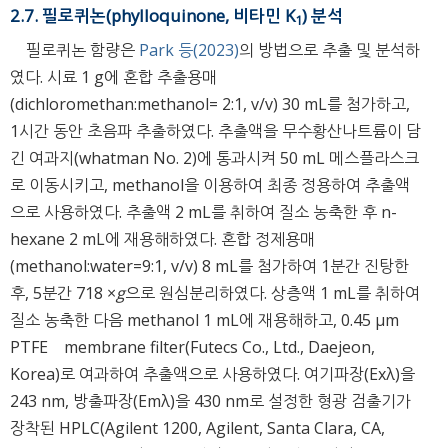
2.7. 필로퀴논(phylloquinone, 비타민 K
) 분석
1
필로퀴논 함량은
Park 등(2023)
의 방법으로 추출 및 분석하
였다. 시료 1 g에 혼합 추출용매
(dichloromethan:methanol= 2:1, v/v) 30 mL를 첨가하고,
1시간 동안 초음파 추출하였다. 추출액을 무수황산나트륨이 담
긴 여과지(whatman No. 2)에 통과시켜 50 mL 메스플라스크
로 이동시키고, methanol을 이용하여 최종 정용하여 추출액
으로 사용하였다. 추출액 2 mL를 취하여 질소 농축한 후 n-
hexane 2 mL에 재용해하였다. 혼합 정제용매
(methanol:water=9:1, v/v) 8 mL를 첨가하여 1분간 진탕한
후, 5분간 718 ×
g
으로 원심분리하였다. 상층액 1 mL를 취하여
질소 농축한 다음 methanol 1 mL에 재용해하고, 0.45 μm
PTFE membrane filter(Futecs Co., Ltd., Daejeon,
Korea)로 여과하여 추출액으로 사용하였다. 여기파장(Exλ)을
243 nm, 방출파장(Emλ)을 430 nm로 설정한 형광 검출기가
장착된 HPLC(Agilent 1200, Agilent, Santa Clara, CA,