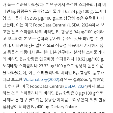
배 높은 수준을 나타났다. 본 연구에서 분석한 스피룰리나의 비
타민 B
함량은 인공배양 스피룰리나 62.24 μg/100 g, 노지배
9
양 스피룰리나 92.85 μg/100 g으로 상당히 높은 수준을 나타
냈는데, 이는 미국 FoodData Central (USDA, 2024)에서 보
고한 건조 스피룰리나의 비타민 B
함량은 94 μg/100 g이라
9
고 보고하여 본 연구 결과와 유사한 수준인 것을 확인할 수 있
었다. 비타민 B
는 일반적으로 식물성 식품에서 존재하지 않
12
고 동물성 식품에서 존재한다. 본 연구에서 분석한 스피룰리나
의 비타민 B
함량은 인공배양 스피룰리나 18.62 μg/100 g,
12
노지배양 스피룰리나 23.33 μg/100 g으로 상당히 높은 수준
을 나타냈는데, 이는 스피룰리나의 비타민 B
함량이 풍부하
12
다고 보고한
Watanabe 등(2002)
의 연구 결과와도 일치하였
다. 하지만, 미국 FoodData Central(
USDA, 2024
)에서 보고
하는 건조 스피룰리나의 비타민 B
함량은 0 μg/100 g으로
12
나타나 본 연구 결과와는 상당한 차이를 보여주었다. 일일 권장
섭취량이 비타민 B
400 μg Dietary Folate
9