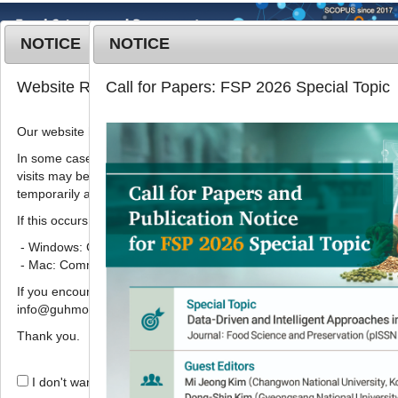
NOTICE
NOTICE
MENU
T
Website Renewal Notice
Call for Papers: FSP 2026 Special Topic
o
g
Our website has recently been renewed.
Food Sci. Preserv.
2025
;
32
(
1
):
149
-
g
157
l
In some cases, images, CSS files, or other settings saved in your b
pISSN: 3022-5477, eISSN: 3022-5485
visits may be reused instead of downloading the latest files. As a r
e
DOI:
https://doi.org/10.11002/fsp.2025.32.1.149
temporarily appear incorrectly or may not display properly.
n
Research Article
a
If this occurs, please perform a hard refresh.
v
- Windows: Ctrl + F5
인공 광배양 스피룰리나(
Spirulina
i
- Mac: Command + Shift + R
platensis
)의 생리활성 성분 및 항산화
g
If you encounter any errors or difficulties while using the website, p
a
특성
info@guhmok.com.
t
1
,
2
1
,
3
1
,
3
,
*
소정미
,
박수진
,
천지연
i
Thank you.
o
Biological components and
n
I don't want to open this window for a day.
antioxidant properties of spirulina