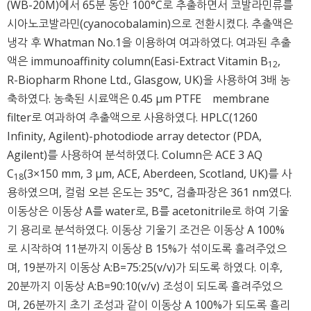
(WB-20M)에서 65분 동안 100°C로 추출하면서 코발라민류를
시아노코발라민(cyanocobalamin)으로 전환시켰다. 추출액은
냉각 후 Whatman No.1을 이용하여 여과하였다. 여과된 추출
액은 immunoaffinity column(Easi-Extract Vitamin B
,
12
R-Biopharm Rhone Ltd., Glasgow, UK)을 사용하여 3배 농
축하였다. 농축된 시료액은 0.45 μm PTFE membrane
filter로 여과하여 추출액으로 사용하였다. HPLC(1260
Infinity, Agilent)-photodiode array detector (PDA,
Agilent)를 사용하여 분석하였다. Column은 ACE 3 AQ
C
(3×150 mm, 3 μm, ACE, Aberdeen, Scotland, UK)를 사
18
용하였으며, 컬럼 오븐 온도는 35°C, 검출파장은 361 nm였다.
이동상은 이동상 A를 water로, B를 acetonitrile로 하여 기울
기 용리로 분석하였다. 이동상 기울기 조건은 이동상 A 100%
로 시작하여 11분까지 이동상 B 15%가 섞이도록 흘려주었으
며, 19분까지 이동상 A:B=75:25(v/v)가 되도록 하였다. 이후,
20분까지 이동상 A:B=90:10(v/v) 조성이 되도록 흘려주었으
며, 26분까지 초기 조성과 같이 이동상 A 100%가 되도록 흘리