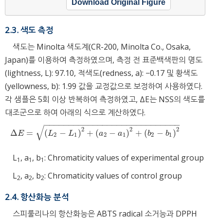
Download Original Figure
2.3. 색도 측정
색도는 Minolta 색도계(CR-200, Minolta Co., Osaka,
Japan)를 이용하여 측정하였으며, 측정 전 표준백색판의 명도
(lightness, L): 97.10, 적색도(redness, a): −0.17 및 황색도
(yellowness, b): 1.99 값을 교정값으로 보정하여 사용하였다.
각 샘플은 5회 이상 반복하여 측정하였고, ΔE는 NSS의 색도를
대조군으로 하여 아래의 식으로 계산하였다.
−
−
−
−
−
−
−
−
−
−
−
−
−
−
−
−
−
−
−
−
−
−
−
−
−
−
−
−
√
2
2
2
Δ
=
(
−
)
+
(
−
)
+
(
−
)
Δ
E
=
L
2
−
L
1
2
+
a
2
−
a
1
2
+
b
2
−
b
1
2
E
L
L
a
a
b
b
2
1
2
1
2
1
L
, a
, b
: Chromaticity values of experimental group
1
1
1
L
, a
, b
: Chromaticity values of control group
2
2
2
2.4. 항산화능 분석
스피룰리나의 항산화능은 ABTS radical 소거능과 DPPH