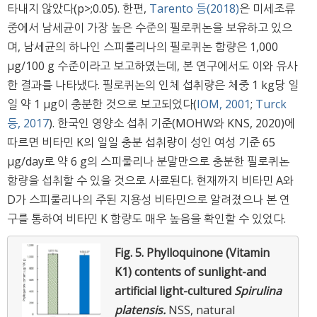
타내지 않았다(p>;0.05). 한편,
Tarento 등(2018)
은 미세조류
중에서 남세균이 가장 높은 수준의 필로퀴논을 보유하고 있으
며, 남세균의 하나인 스피룰리나의 필로퀴논 함량은 1,000
μg/100 g 수준이라고 보고하였는데, 본 연구에서도 이와 유사
한 결과를 나타냈다. 필로퀴논의 인체 섭취량은 체중 1 kg당 일
일 약 1 μg이 충분한 것으로 보고되었다(
IOM, 2001
;
Turck
등, 2017
). 한국인 영양소 섭취 기준(MOHW와 KNS, 2020)에
따르면 비타민 K의 일일 충분 섭취량이 성인 여성 기준 65
μg/day로 약 6 g의 스피룰리나 분말만으로 충분한 필로퀴논
함량을 섭취할 수 있을 것으로 사료된다. 현재까지 비타민 A와
D가 스피룰리나의 주된 지용성 비타민으로 알려졌으나 본 연
구를 통하여 비타민 K 함량도 매우 높음을 확인할 수 있었다.
Fig. 5.
Phylloquinone (Vitamin
K1) contents of sunlight-and
artificial light-cultured
Spirulina
platensis.
NSS, natural