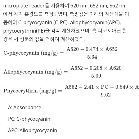
microplate reader를 사용하여 620 nm, 652 nm, 562 nm
에서 각각 흡광도를 측정하였다. 측정값은 아래의 계산식을 이
용하여 C-phycocyanin (C-PC), allophycocyanin(APC),
phycoerythrin(PE)을 각각 계산하였으며, 총 피코시아닌 함
량은 세 성분의 값을 더하여 계산하였다.
A
620
−
0.474
×
A
652
C-phycocyanin
(
mg
/
g
)
=
C-phycocyanin
(
mg
/
g
)
=
A
620
−
0.474
×
A
652
5.34
5.34
A
652
−
0.208
×
A
620
Allophycocyanin
(
mg
/
g
)
=
Allophycocyanin
(
mg
/
g
)
=
A
652
−
0.208
×
A
620
5.09
5.09
A
562
−
2.41
×
PC
−
0.849
×
A
Phycoerythrin
(
mg
/
g
)
=
Phycoerythrin
(
mg
/
g
)
=
A
562
−
2.41
×
PC
−
0.849
×
APC
9.62
9.62
A: Absorbance
PC: C-phycocyanin
APC: Allophycocyanin