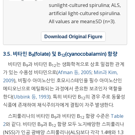
sunlight-cultured spirulina; ALS,
artificial light-cultured spirulina.
All values are mean±SD (n=3).
Download Original Figure
3.5. 비타민 B
(folate) 및 B
(cyanocobalamin) 함량
9
12
비타민 B
과 비타민 B
는 생화학적으로 상호 밀접한 관계
9
12
가 있는 수용성 비타민으로(
Afman 등, 2005
;
Min과 Kim,
2009
), 비필수 아미노산인 호모시스테인을 필수 아미노산인
메티오닌으로 메틸화되는 과정에서 중요한 보조인자 역할을
한다(
Ubbink 등, 1993
). 특히 비타민 B
의 경우 주로 동물성
12
식품에 존재하여 채식주의자에게 결핍이 자주 발생한다.
스피룰리나의 비타민 B
과 비타민 B
함량 수준은
Table
9
12
2
와 같다. 비타민 B
과 B
함량 모두 노지배양한 스피룰리나
9
12
(NSS)가 인공 광배양 스피룰리나(ALS)보다 각각 1.4배와 1.3