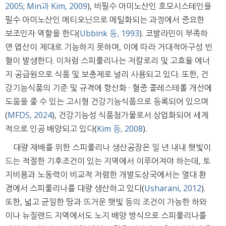
2005
;
Min과 Kim, 2009
), 비필수 아미노산인 호모시스테인을
필수 아미노산인 메티오닌으로 메틸화되는 과정에서 중요한
보조인자 역할을 한다(
Ubbink 등, 1993
). 코발라민이 부족하
면 엽산이 제대로 기능하지 못하며, 이에 따라 거대적아구성 빈
혈이 발생한다. 이처럼 스피룰리나는 저칼로리 및 고효율 에너
지 공급원으로 식품 및 보충제로 널리 사용되고 있다. 또한, 건
강기능식품의 기준 및 규격에 항산화 · 혈중 콜레스테롤 개선에
도움을 줄 수 있는 고시형 건강기능식품으로 등록되어 있으며
(
MFDS, 2024
), 건강기능성 식품첨가물로서 상업화되어 세계
적으로 인공 배양되고 있다(
Kim 등, 2008
).
대량 재배를 위한 스피룰리나 생산공장은 일 년 내내 햇빛이
드는 적절한 기후조건이 있는 지역에서 이루어져야 하는데, 토
지비용과 노동력이 비교적 저렴한 개발도상국에서는 열대 환
경에서 스피룰리나를 대량 생산하고 있다(
Usharani, 2012
).
또한, 넓고 균일한 땅과 뜨거운 햇빛 등의 조건이 가능한 하와
이나 뉴질랜드 지역에서도 노지 배양 방식으로 스피룰리나를