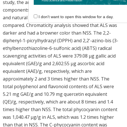
study, the antioxidant properties and effective
components of artificial light-cultured spirulina (ALS)
and natural sunlight-cultured spirulina (NSS) were
I don't want to open this window for a day.
compared. Chromaticity analysis showed that ALS was
darker and had a browner color than NSS. The 2,2-
diphenyl-1-picrylhydrazyl (DPPH) and 2,2'-azino-bis (3-
ethylbenzothiazoline-6-sulfonic acid) (ABTS) radical
scavenging activities of ALS were 379.08 μg gallic acid
equivalent (GAE)/g and 2,602.55 μg ascorbic acid
equivalent (AAE)/g, respectively, which are
approximately 2 and 3 times higher than NSS. The
total polyphenol and flavonoid contents of ALS were
5.21 mg GAE/g and 10.79 mg quercetin equivalent
(QE)/g, respectively, which are about 8 times and 1.4
times higher than NSS. The total phycocyanin content
was 1,040.47 μg/g in ALS, which was 1.2 times higher
than that in NSS. The C-phycocyanin content was