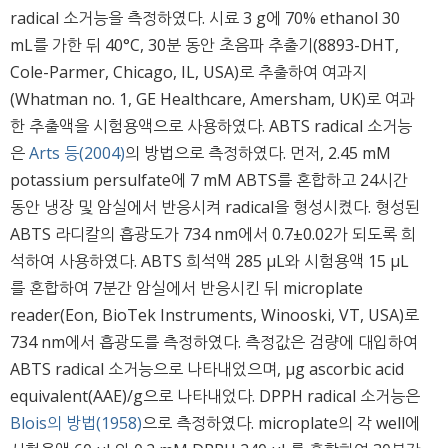
radical 소거능을 측정하였다. 시료 3 g에 70% ethanol 30
mL를 가한 뒤 40°C, 30분 동안 초음파 추출기(8893-DHT,
Cole-Parmer, Chicago, IL, USA)로 추출하여 여과지
(Whatman no. 1, GE Healthcare, Amersham, UK)로 여과
한 추출액을 시험용액으로 사용하였다. ABTS radical 소거능
은
Arts 등(2004)
의 방법으로 측정하였다. 먼저, 2.45 mM
potassium persulfate에 7 mM ABTS를 혼합하고 24시간
동안 냉장 및 암실에서 반응시켜 radical을 형성시켰다. 형성된
ABTS 라디칼의 흡광도가 734 nm에서 0.7±0.02가 되도록 희
석하여 사용하였다. ABTS 희석액 285 μL와 시험용액 15 μL
를 혼합하여 7분간 암실에서 반응시킨 뒤 microplate
reader(Eon, BioTek Instruments, Winooski, VT, USA)로
734 nm에서 흡광도를 측정하였다. 측정값은 검량에 대입하여
ABTS radical 소거능으로 나타내었으며, μg ascorbic acid
equivalent(AAE)/g으로 나타내었다. DPPH radical 소거능은
Blois의 방법(1958)
으로 측정하였다. microplate의 각 well에