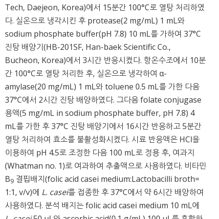
Tech, Daejeon, Korea)에서 15분간 100°C로 열탕 처리하였
다. 실온으로 냉각시킨 후 protease(2 mg/mL) 1 mL와
sodium phosphate buffer(pH 7.8) 10 mL를 가하여 37°C
진탕 배양기(HB-201SF, Han-baek Scientific Co.,
Bucheon, Korea)에서 3시간 반응시켰다. 항온수조에서 10분
간 100°C로 열탕 처리한 후, 실온으로 냉각하여 α-
amylase(20 mg/mL) 1 mL와 toluene 0.5 mL를 가한 다음
37°C에서 2시간 진탕 배양하였다. 그다음 folate conjugase
용액(5 mg/mL in sodium phosphate buffer, pH 7.8) 4
mL를 가한 후 37°C 진탕 배양기에서 16시간 반응하고 5분간
열탕 처리하여 효소를 불활성화시켰다. 시료 반응액은 HCl을
이용하여 pH 4.5로 조정한 다음 100 mL로 정용 후, 여과지
(Whatman no. 1)로 여과하여 추출액으로 사용하였다. 비타민
B
결핍배지(folic acid casei medium:Lactobacilli broth=
9
1:1, v/v)에
L. casei
를 접종한 후 37°C에서 약 6시간 배양하여
사용하였다. 분석 배지는 folic acid casei medium 10 mL에
L. casei
50 μL와 ascorbic acid(0.1 g/mL) 100 μL를 혼합하