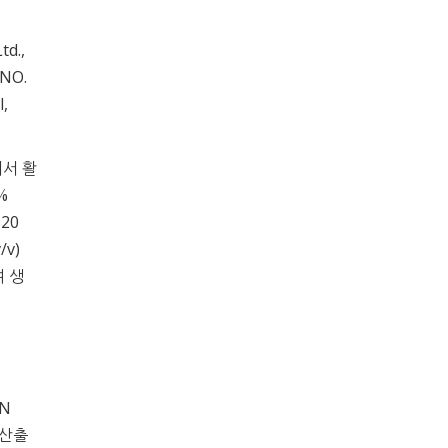
d.,
NO.
l,
에서 활
%
120
v)
여 생
 N
 산출