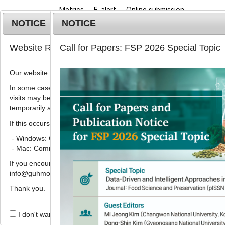
Metrics
E-alert
Online submission
NOTICE
NOTICE
Website Renewal Notice
Call for Papers: FSP 2026 Special Topic
Our website has recently been renewed.
In some cases, images, CSS files, or other settings saved in your b
visits may be reused instead of downloading the latest files. As a r
Home
Journa
temporarily appear incorrectly or may not display properly.
If this occurs, please perform a hard refresh.
Food Sci. Preserv.
2024
;
31
(
1
):
161
-
172
pISSN: 3022-5477, eISSN: 3022-5485
- Windows: Ctrl + F5
DOI:
https://doi.org/10.11002/fsp.2024.31.1.16
- Mac: Command + Shift + R
Research Article
If you encounter any errors or difficulties while using the website, p
info@guhmok.com.
모싯잎 에탄올 추출물을 첨가한 
Thank you.
만 효과
*
손수진
,
강혜미
,
박윤호
I don't want to open this window for a day.