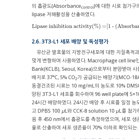
의 흡광도(Absorbance
)에 대한 시료 첨가구의
control
lipase 저해활성을 산출하였다.
Lipase inhibition activity(%) =[1 - (Absorba
Lipase inhibition activity(%) =[1 - (Absorban
2.6. 3T3-L1 세포 배양 및 독성평가
유산균 발효물의 지방전구세포에 대한 지질축적과
맞게 변형하여 사용하였다. Macrophage cell line
Bank(KCLB), Seoul, Korea)으로부터 분양받아 사
배지로 37°C, 5% CO
가 공급되는 배양기(MCO-18AC, P
2
동결건조된 시료는 10 mg/mL의 농도로 10% D
양된 3T3-L1 세포를 회수하여 96 well plate에 5×1
24시간 배양하였다. 24시간 배양 후 시료를 일정 농
고 DPBS 100
μ
L와 CCK-8 solution 10
μ
L를 첨가하
응 후 450 nm에서 흡광도를 측정하였으며, 세포 
율로 산출하여 세포 생존율이 70% 이하로 확인되는