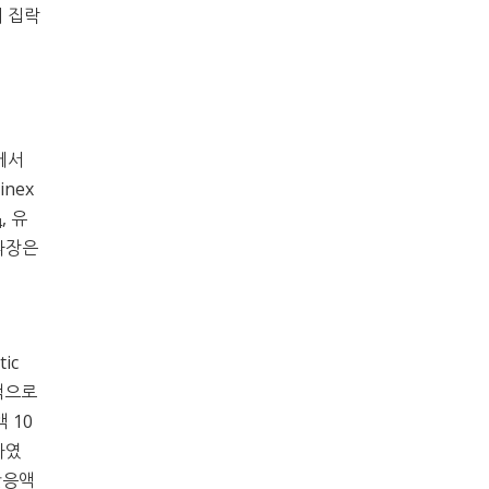
여 집락
건에서
nex
, 유
4
 파장은
ic
소액으로
액 10
하였
반응액