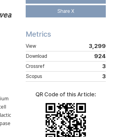
Share X
vea
Metrics
3,299
View
924
Download
3
Crossref
3
Scopus
QR Code of this Article:
dium
ell
actic
ipase