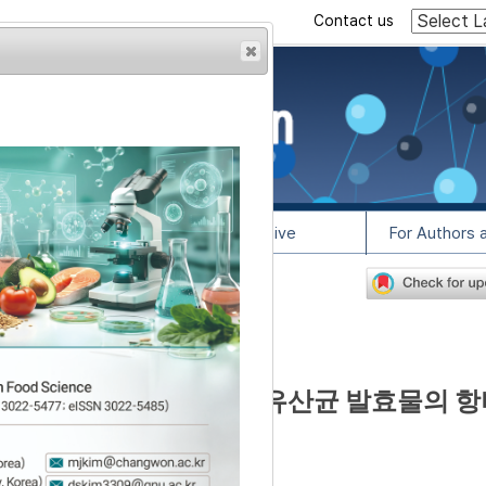
Contact us
rowser from previous
esult, some pages may
l Info
Article Archive
For Authors 
1
lease contact us at
산업용 배지에서 배양한 유산균 발효물의 항