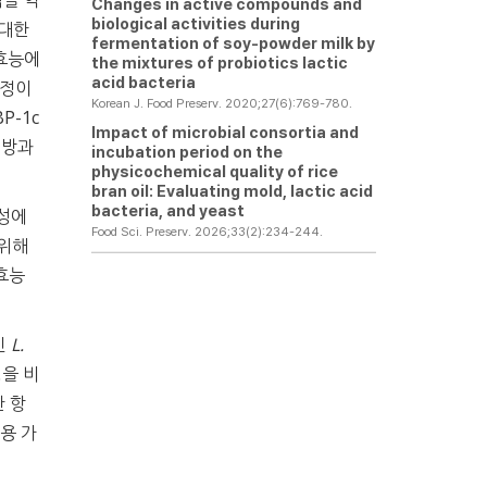
적을 억
Changes in active compounds and
biological activities during
 대한
fermentation of soy-powder milk by
효능에
the mixtures of probiotics lactic
acid bacteria
실정이
Korean J. Food Preserv. 2020;27(6):769-780.
BP-1c
Impact of microbial consortia and
예방과
incubation period on the
physicochemical quality of rice
bran oil: Evaluating mold, lactic acid
bacteria, and yeast
형성에
Food Sci. Preserv. 2026;33(2):234-244.
 위해
효능
인
L.
성을 비
한 항
용 가