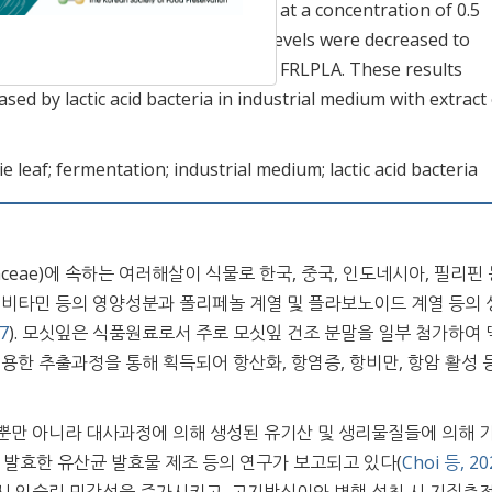
0.10%, and 25.63%, respectively, at a concentration of 0.5
ion, PPAR-
γ
and SREBP-1c mRNA levels were decreased to
ly, at 200
μ
g/mL concentration of FRLPLA. These results
ased by lactic acid bacteria in industrial medium with extract
e leaf; fermentation; industrial medium; lactic acid bacteria
icaceae)에 속하는 여러해살이 식물로 한국, 중국, 인도네시아, 필리핀
 비타민 등의 영양성분과 폴리페놀 계열 및 플라보노이드 계열 등의 
7
). 모싯잎은 식품원료로서 주로 모싯잎 건조 분말을 일부 첨가하여 떡
용한 추출과정을 통해 획득되어 항산화, 항염증, 항비만, 항암 활성 
기능성뿐만 아니라 대사과정에 의해 생성된 유기산 및 생리물질들에 의해 
 발효한 유산균 발효물 제조 등의 연구가 보고되고 있다(
Choi 등, 20