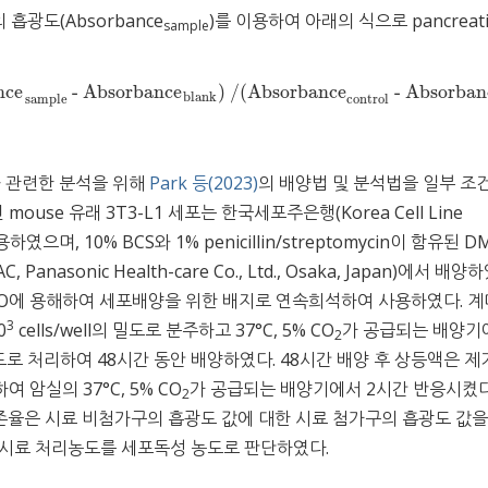
 흡광도(Absorbance
)를 이용하여 아래의 식으로 pancreati
sample
nce
- Absorbance
) /(Absorbance
- Absorban
ce
sample
- Absorbance
blank
) /(Absorbance
control
- Absorbance
bla
blank
sample
control
 관련한 분석을 위해
Park 등(2023)
의 배양법 및 분석법을 일부 조
인 mouse 유래 3T3-L1 세포는 한국세포주은행(Korea Cell Line
용하였으며, 10% BCS와 1% penicillin/streptomycin이 함유된 
anasonic Health-care Co., Ltd., Osaka, Japan)에서 배양
MSO에 용해하여 세포배양을 위한 배지로 연속희석하여 사용하였다. 
3
0
cells/well의 밀도로 분주하고 37°C, 5% CO
가 공급되는 배양기
2
도로 처리하여 48시간 동안 배양하였다. 48시간 배양 후 상등액은 제
여 암실의 37°C, 5% CO
가 공급되는 배양기에서 2시간 반응시켰다
2
생존율은 시료 비첨가구의 흡광도 값에 대한 시료 첨가구의 흡광도 값을
 시료 처리농도를 세포독성 농도로 판단하였다.