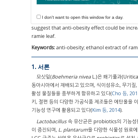
rhamnosus
GG (LGG, (FRLLGG)) ferments were 3
mg/mL. The lipid accumulation, leptin product
I don't want to open this window for a day.
37.54%, 54.64%, 24.18%, and 31.32%, respective
suggest that anti-obesity effect could be incre
ramie leaf.
Keywords:
anti-obesity; ethanol extract of rami
1. 서론
모싯잎(
Boehmeria nivea
L.)은 쐐기풀과(Urit
동아시아에서 재배되고 있으며, 식이섬유소, 무기질,
활성 물질들을 풍부하게 함유하고 있다(
Cho 등, 201
키, 절편 등의 다양한 가공식품 제조들은 에탄올을 이
기능성 연구에 활용되고 있다(
Kim 등, 2014
).
Lactobacillus
속 유산균은 probiotics의 
이 증진되며,
L. plantarum
을 다양한 식물성 원료에