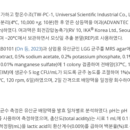
온수조(TW-PC-1, Universal Scientific Industrial Co., Lt
리(4°C, 10,000 ×
g
, 10분)한 후 얻은 상등액을 여과(ADVANTEC 
®
 Japan)하였다. 여과액은 회전감압농축기(RV 10, IKA
Korea Ltd., Seou
여 −20°C에서 보관하면서 모싯잎 추출 분말(REP)로 사용하였다.
B0101 (
On 등, 2023
)과 상업용 유산균인 LGG 균주를 MRS agar
ct, 0.5% sodium acetate, 0.2% potassium phosphate, 0.1
e, 0.01% manganese sulfate)에 1 colony 접종하여 전배양(37°C, 
IM)에 생균수 5 log CFU/mL가 되도록 균주 농도를 조절하여 1%(v/
, 120 rpm, 6일)하였으며, 2일 간격으로 배양액을 일정량 회수하
생균수 측정은 유산균 배양액을 발효 일차별로 분석하였다. pH는 pH
any)를 사용하여 측정하였으며, 총산도(total acidity)는 시료 1 mL에 0.1
량(mL)을 lactic acid의 환산계수(0.009)를 곱하여 백분율(%)로