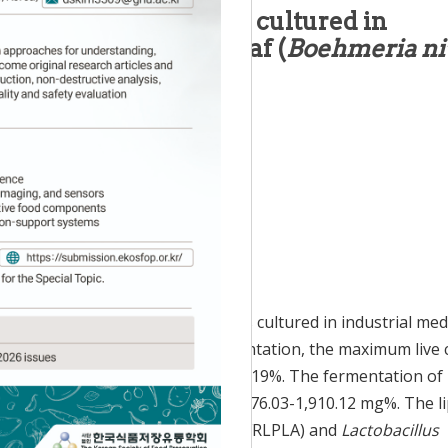
 acid bacteria ferments cultured in
l extract of ramie leaf (
Boehmeria ni
*
Seoup Song
Accepted:
Jan 16, 2024
cts of lactic acid bacteria ferments cultured in industrial me
nivea
L.). On the 4th day of fermentation, the maximum live c
3.79, and total acidity was 2.07-2.19%. The fermentation of l
e amount of lactic acid reaching 1,676.03-1,910.12 mg%. The l
ntarum
(
L. plantarum
) JBLAB0101 (FRLPLA) and
Lactobacillus