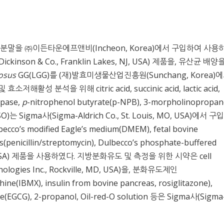
분말을 ㈜이든타운에프앤비(Incheon, Korea)에서 구입하여 사용
kinson & Co., Franklin Lakes, NJ, USA) 제품을, 유산균 배
osus
GG(LGG)를 (재)발효미생물산업진흥원(Sunchang, Korea)
 분석을 위해 citric acid, succinic acid, lactic acid,
lipase,
p
-nitrophenol butyrate(p-NPB), 3-morpholinopropan
DMSO)는 Sigma사(Sigma-Aldrich Co., St. Louis, MO, USA)에서 
 modified Eagle’s medium(DMEM), fetal bovine
cs(penicillin/streptomycin), Dulbecco’s phosphate-buffered
, NY, USA) 제품을 사용하였다. 지방분화유도 및 측정을 위한 시약은 cell
chnologies Inc., Rockville, MD, USA)을, 분화유도제인
ne(IBMX), insulin from bovine pancreas, rosiglitazone),
ate(EGCG), 2-propanol, Oil-red-O solution 등은 Sigma사(Sigma