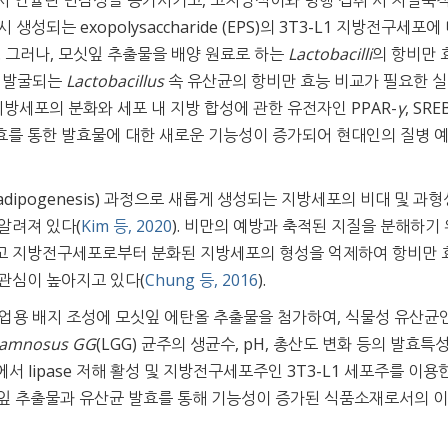
섭취 시 인슐린 민감성을 증가시키고, 고지방식이와 병행 섭취 시 지질축
양 시 생성되는 exopolysaccharide (EPS)의 3T3-L1 지방전구세포에
). 그러나, 모싯잎 추출물을 배양 원료로 하는
Lactobacilli
의 항비만 
로 발굴되는
Lactobacillus
속 유산균의 항비만 효능 비교가 필요한 
지방세포의 분화와 세포 내 지방 합성에 관한 유전자인 PPAR-
γ
, SRE
효를 통한 발효물에 대한 새로운 기능성이 증가되어 현대인의 질병 
ipogenesis) 과정으로 새롭게 생성되는 지방세포의 비대 및 과
알려져 있다(
Kim 등, 2020
). 비만의 예방과 축적된 지질을 분해하기
고 지방전구세포로부터 분화된 지방세포의 형성을 억제하여 항비만 
관심이 높아지고 있다(
Chung 등, 2016
).
산업용 배지 조성에 모싯잎 에탄올 추출물을 첨가하여, 식물성 유산균
hamnosus GG
(LGG) 균주의 생균수, pH, 총산도 변화 등의 발효특
서 lipase 저해 활성 및 지방전구세포주인 3T3-L1 세포주를 이용
싯잎 추출물과 유산균 발효를 통해 기능성이 증가된 식품소재로서의 이