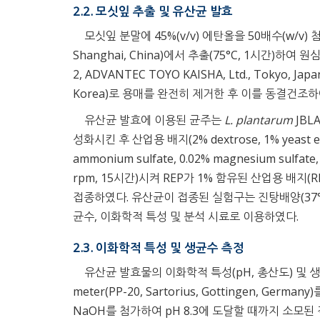
2.2. 모싯잎 추출 및 유산균 발효
모싯잎 분말에 45%(v/v) 에탄올을 50배수(w/v) 첨가하고 항
Shanghai, China)에서 추출(75°C, 1시간)하여 원심분
2, ADVANTEC TOYO KAISHA, Ltd., Tokyo,
Korea)로 용매를 완전히 제거한 후 이를 동결건조하
유산균 발효에 이용된 균주는
L. plantarum
JBLA
성화시킨 후 산업용 배지(2% dextrose, 1% yeast extra
ammonium sulfate, 0.02% magnesium sulfat
rpm, 15시간)시켜 REP가 1% 함유된 산업용 배지(RE
접종하였다. 유산균이 접종된 실험구는 진탕배양(37°C
균수, 이화학적 특성 및 분석 시료로 이용하였다.
2.3. 이화학적 특성 및 생균수 측정
유산균 발효물의 이화학적 특성(pH, 총산도) 및 
meter(PP-20, Sartorius, Gottingen, Germ
NaOH를 첨가하여 pH 8.3에 도달할 때까지 소모된 적정