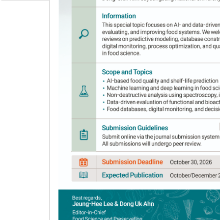
Anti-obesity effects of lactic
industrial medium with ethano
L.)
Byung-Min Oh
,
Hyeon Hwa Oh
,
Geun-
Author Information & Copyright
▼
Received:
Dec 15, 2023
; Revised:
Jan 16, 2024
; 
Published Online: Feb 28, 2024
Abstract
This study investigated the anti-obesity effe
with ethanol extract of ramie leaf (
Boehmeria 
counts were 8.75-8.85 log CFU/mL, pH was 3.74-
acid bacteria on the fourth day resulted in th
inhibitory activities of
Lactiplantibacillus pla