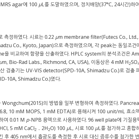
 MRS agar에 100
μ
L를 도말하였으며, 정치배양(37°C, 24시간)하
 측정하였다. 시료는 0.22
μ
m membrane filter(Futecs Co., Ltd.,
himadzu Co., Kyoto, Japan)으로 측정하였으며, 각 peak는 동일조
ime을 비교하여 함량을 산출하였다. HPLC system의 분석조건은 Ami
μ
m, Bio-Rad Labs., Richmond, CA, USA), 이동상은 4 mM H
SO
2
기산 검출기는 UV-VIS detector(SPD-10A, Shimadzu Co.)로 검출
-10A, Shimadzu Co.)였다.
h와 Wongchum(2015)의 방법을 일부 변형하여 측정하였다. Pancreat
(pH 6.8, 10 mM MOPS, 1 mM EDTA)로 용해시켜 100 unit/mL 효
여 0.01 M
p
-NPB 용액으로 사용하였다. 96 well plate에 기질용
-HCl, 5 mM CaCl
․ 2H
O) 100
μ
L, 시료 100
μ
L를 첨가하고 혼합
2
2
)시킨 후 405 nm에서 흡광도를 측정한 후 시료 대신 증류수를 첨가한 