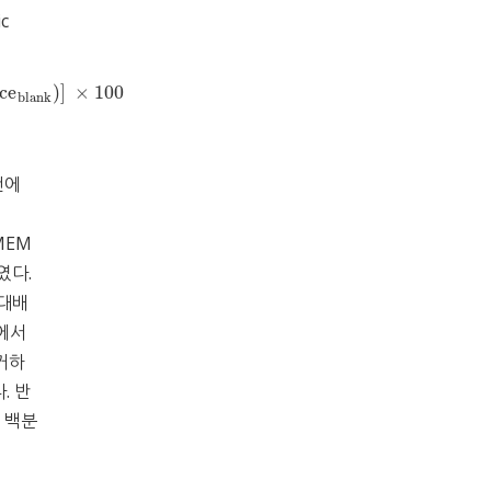
c
ce
)]
×
100
nk
)]
×
100
blank
건에
DMEM
하였다.
계대배
에서
거하
. 반
 백분