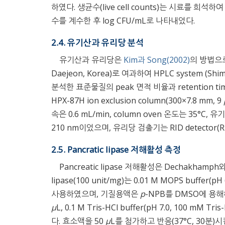
하였다. 생균수(live cell counts)는 시료를 희석하여
수를 계수한 후 log CFU/mL로 나타내었다.
2.4. 유기산과 유리당 분석
유기산과 유리당은
Kim과 Song(2002)
의 방법으로
Daejeon, Korea)로 여과하여 HPLC system (S
분석한 표준물질의 peak 면적 비율과 retention t
HPX-87H ion exclusion column(300×7.8 mm, 9
속은 0.6 mL/min, column oven 온도는 35°C, 유
210 nm이었으며, 유리당 검출기는 RID detector(RID
2.5. Pancratic lipase 저해활성 측정
Pancreatic lipase 저해활성은 Dechakhamp
lipase(100 unit/mg)는 0.01 M MOPS buffer
사용하였으며, 기질용액은
p
-NPB를 DMSO에 용해하
μ
L, 0.1 M Tris-HCl buffer(pH 7.0, 100 mM Tris
다. 효소액을 50
μ
L를 첨가하고 반응(37°C, 30분