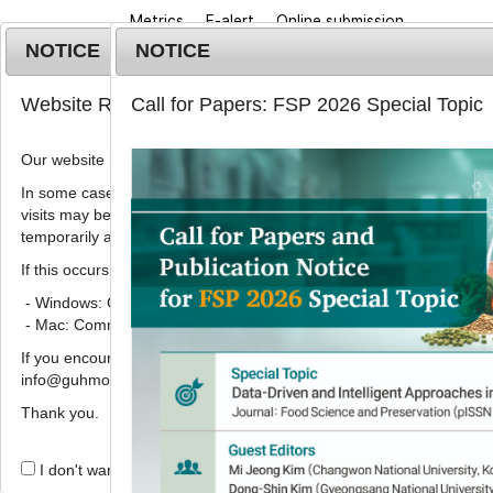
Metrics
E-alert
Online submission
NOTICE
NOTICE
Website Renewal Notice
Call for Papers: FSP 2026 Special Topic
Our website has recently been renewed.
In some cases, images, CSS files, or other settings saved in your b
visits may be reused instead of downloading the latest files. As a r
Home
Journa
temporarily appear incorrectly or may not display properly.
If this occurs, please perform a hard refresh.
Korean J. Food Preserv.
2022
;
29
(
7
):
1079
-
1090
pISSN: 1738-7248, eISSN: 2287-7428
- Windows: Ctrl + F5
DOI:
https://doi.org/10.11002/kjfp.2022.29.7.1
- Mac: Command + Shift + R
Research Article
If you encounter any errors or difficulties while using the website, p
info@guhmok.com.
양송이버섯 생산 환경의 미생물 
Thank you.
1
,
2
,
3
1
1
1
김진희
,
최송이
,
황인준
,
현정은
I don't want to open this window for a day.
Evaluation of microbial safet