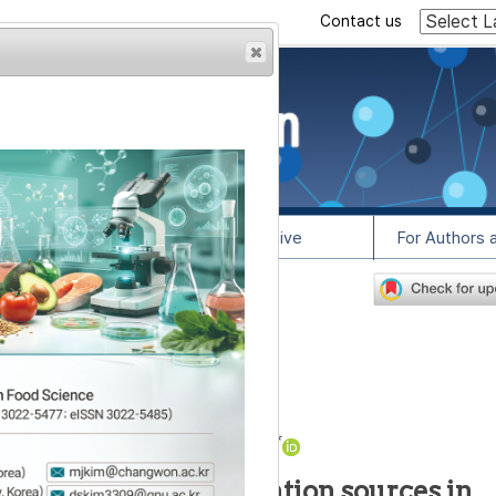
Contact us
rowser from previous
esult, some pages may
l Info
Article Archive
For Authors 
079
lease contact us at
안전성 및 오염원 분석
4
4
1
,
*
,
김선애
,
반가희
,
김세리
y and cross-contamination sources in