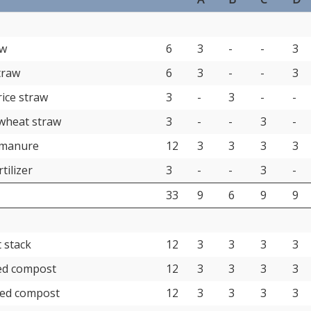
aw
6
3
-
-
3
traw
6
3
-
-
3
ice straw
3
-
3
-
-
wheat straw
3
-
-
3
-
 manure
12
3
3
3
3
rtilizer
3
-
-
3
-
33
9
6
9
9
 stack
12
3
3
3
3
ed compost
12
3
3
3
3
ned compost
12
3
3
3
3