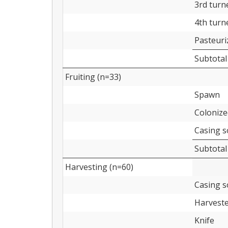
3rd tur
4th tur
Pasteur
Subtotal
Fruiting (n=33)
Spawn
Colonize
Casing s
Subtotal
Harvesting (n=60)
Casing so
Harvest
Knife