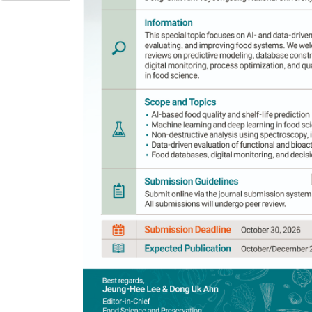
button mushroom (
Agaricus 
1
,
2
,
3
1
Jin-Hee Kim
,
Song Yi Choi
,
In Jun
1
,
*
,
Se-Ri Kim
Author Information & Copyright
▼
Received:
Oct 05, 2022
; Revised:
Nov 29, 2022
; 
Published Online: Dec 30, 2022
4. 요약
본 연구는 양송이버섯 재배에서부터 수확 후 단계
양송이버섯과 직접 접촉하는 시료 234점을 수집하
로 MLST를 분석하여 오염경로를 분석하였다. 그 
않고 7.30±0.47 log CFU/g 수준을 유지한 반면, co
하였다. 한편, 버섯의 발생을 유도하고 지지하기 위하
log CFU/g, coliform; 3 log CFU/g을 