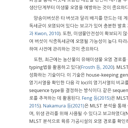
생산단계부터 미생물 오염을 예방하는 것이 중요하다
양송이버섯은 타 버섯과 달리 배지를 만드는 데 계
독세균이 오염되어 있다는 보고가 있어 충분한 발효 
과 Kwon, 2010
). 또한, 미생물안전성이 확보되지 
여 버섯이 식중독세균에 오염될 가능성이 높다. 따
하여 사전에 관리하는 것이 중요하다.
또한, 최근에는 농산물의 유해미생물 오염 경로를 구명하는
typing법을 활용하고 있다(
Frosth 등, 2020
). ML
성화하는 기술이다. 이 기술은 house-keeping gene
염기서열을 확인한 다음 각 loci의 염기서열의 비교를 통하
sequence type을 결정하는 방식이다. 같은 seq
로를 추적하는 데 활용된다.
Feng 등(2015)
은 MLS
2015
).
Nakamura 등(2021)
은 MLST 분석을 통
며, 위생 관리를 위해 사용될 수 있다고 보고하였다(Naka
MLST 분석으로 육류 가공시설의 오염 경로를 확인