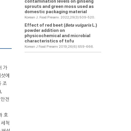
contamination levels on ginseng
sprouts and green moss used as
domestic packaging material
Korean J. Food Preserv. 2022;29(3):509-520.
Effect of red beet (
Beta vulgaris
L.)
powder addition on
physicochemical and microbial
characteristics of tofu
Korean J Food Preserv 2019;26(6):659-666.
서 가
 버섯에
 조
),
 안전
과 호
 세척
 버섯