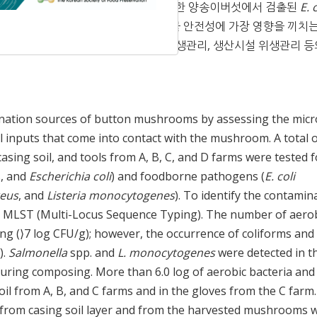
균주의
E. coli
의 MLST 분석 결과, 수확한 양송이버섯에서 검출된
E. 
한 것으로 나타나, 양송이버섯의 미생물 안전성에 가장 영향을 끼치는
상시키기 위해서는 복토 살균과 개인위생관리, 생산시설 위생관리 등
ination sources of button mushrooms by assessing the micr
 inputs that come into contact with the mushroom. A total 
ing soil, and tools from A, B, C, and D farms were tested f
s, and
Escherichia coli
) and foodborne pathogens (
E. coli
reus
, and
Listeria monocytogenes
). To identify the contamin
g MLST (Multi-Locus Sequence Typing). The number of aero
ng (⟩7 log CFU/g); however, the occurrence of coliforms and
).
Salmonella
spp. and
L. monocytogenes
were detected in t
during composing. More than 6.0 log of aerobic bacteria and 
oil from A, B, and C farms and in the gloves from the C farm.
 from casing soil layer and from the harvested mushrooms 