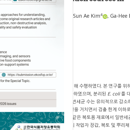
bisporus
) production
1
1
4
 Hwang
,
Jeong Eun Hyun
,
Sun Ae Kim
,
Ga-Hee 
Accepted:
Dec 06, 2022
까지 미생물의 오염 경로를 파악하기 위해 수행하였다. 본 연구를 위
여 위생지표세균와 병원성미생물을 조사하였으며, 분리된
E. coli
를 
결과, 배지 퇴비화 과정을 거친 후에도 일반세균 수는 유의적으로 감소
liform과
E. coli
는 퇴비화 및 살균 과정을 거치면서 검출 한계 이하
여 배지 위에 첨가하는 흙이나 이끼와 같은 복토용 재료에서 일반세균
초과하였다. 또한, 수확 및 포장단계에서는 세 농가의 작업자 장갑, 복토 및 뿌리