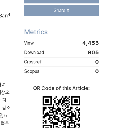
Share X
4
Ban
Metrics
4,455
View
905
Download
0
Crossref
0
Scopus
하여
QR Code of this Article:
대상으
하지
로 감소
; 6
채 뽑은