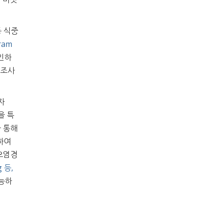
등 식중
ram
 인하
 조사
자
을 특
을 통해
합하여
 오염경
g 등,
가능하