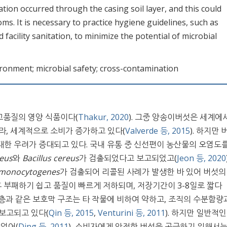
ation occurred through the casing soil layer, and this could
. It is necessary to practice hygiene guidelines, such as
d facility sanitation, to minimize the potential of microbial
onment; microbial safety; cross-contamination
 고품질의 영양 식품이다(
Thakur, 2020
). 그중 양송이버섯은 세계에
라, 세계적으로 소비가 증가하고 있다(
Valverde 등, 2015
). 하지만
한 우려가 증대되고 있다. 국내 유통 중 신선편이 농산물의 오염도를
eus
와
Bacillus cereus
가 검출되었다고 보고되었고(
Jeon 등, 2020
 monocytogenes
가 검출되어 리콜된 사례가 발생한 바 있어 버섯의
 후 부패하기 쉽고 품질이 빠르게 저하되며, 저장기간이 3-8일로 짧다
나 왁스층과 같은 보호막 구조는 타 작물에 비하여 약하고, 조직의 수분함량
보고되고 있다(
Qin 등, 2015
,
Venturini 등, 2011
). 하지만 일반적인
 없어(
Ding 등, 2011
), 소비자에게 안전한 버섯을 공급하기 위해서는