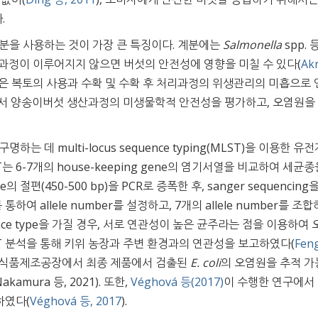
.
분을 사용하는 것이 가장 큰 특징이다. 계분에는
Salmonella
spp. 
과정이 이루어지지 않으면 버섯의 안전성에 영향을 미칠 수 있다(
Ak
않은 복토의 사용과 수확 및 수확 후 처리과정의 위생관리의 미흡으로
라서 양송이버섯 생산과정의 미생물학적 안전성을 평가하고, 오염원을
 데 multi-locus sequence typing(MLST)을 이용한 유전
ST는 6-7개의 house-keeping gene의 염기서열을 비교하여 세균종
의 절편(450-500 bp)을 PCR로 증폭한 후, sanger sequencing
여 allele number를 설정하고, 7개의 allele number를 조
uence type을 가질 경우, 서로 연관성이 높은 균주라는 점을 이용하여
T 분석을 통해 키위 농장과 주변 환경과의 연관성을 보고하였다(
Fen
해 식품제조공장에서 최종 제품에서 검출된
E. coli
의 오염원을 추적 
mura 등, 2021). 또한,
Véghová 등(2017)
이 수행한 연구에서
하였다(
Véghová 등, 2017
).