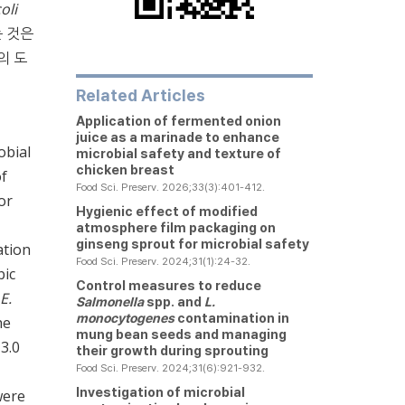
coli
 것은
의 도
Related Articles
Application of fermented onion
juice as a marinade to enhance
obial
microbial safety and texture of
chicken breast
of
Food Sci. Preserv. 2026;33(3):401-412.
or
Hygienic effect of modified
atmosphere film packaging on
ginseng sprout for microbial safety
ation
Food Sci. Preserv. 2024;31(1):24-32.
bic
Control measures to reduce
E.
Salmonella
spp. and
L.
monocytogenes
contamination in
he
mung bean seeds and managing
3.0
their growth during sprouting
Food Sci. Preserv. 2024;31(6):921-932.
Investigation of microbial
were