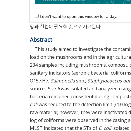
양송이버섯에서
E. coli
가 분리되었다. 분리된 68 
의 유전자 패턴이 복토층에서 분리된
E. coli
가 동일
I don't want to open this window for a day.
복토로 추정된다. 따라서 양송이버섯의 안전성을 향
입과 실천이 필요할 것으로 사료된다.
Abstract
This study aimed to investigate the contam
load on the mushrooms and in the agricultural
234 samples including mushrooms, compost, cas
sanitary indicators (aerobic bacteria, coliform
O157:H7,
Salmonella
spp.,
Staphylococcus au
source,
E. coli
was isolated and analyzed usin
bacteria remained consistent during composti
coli
was reduced to the detection limit (⟨1.0 log
raw material; however, they were inactivated 
log of coliforms were observed in the casing s
MLST indicated that the STs of
E. coli
isolated