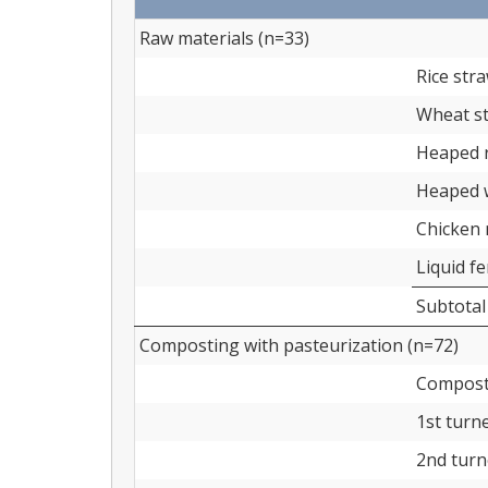
Raw materials (n=33)
Rice str
Wheat s
Heaped r
Heaped 
Chicken
Liquid fe
Subtotal
Composting with pasteurization (n=72)
Compost
1st turn
2nd tur