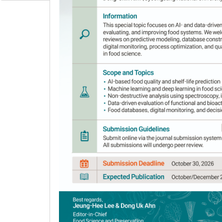
multiflora
flower extract
1
1
Jin A Hyun
,
Eun Bin Kang
,
Young Seok
1
2
Eun Young Choi
,
Ga Eun Park
,
Min Jung
Author Information & Copyright
▼
Received:
Jun 17, 2021
; Revised:
Sep 10, 2021
; 
Published Online: Oct 30, 2021
요약
본 연구에서는 찔레꽃의 열수, 70% Ethanol, 
소재로서 가능성을 확인하였다. Elastase 저해 
μg/mL에서 RMW, RME, RMA은 각각 1.14%, 21
농도인 500 μg/mL에서 각각 40.95%, 43.12%
기 위하여 44°C 조건으로 열자극을 주어 HaCaT cell
μg/mL에서 모두 90% 이상의 생존율을 보였으며, Hs68