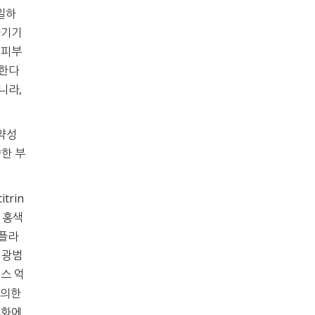
일하
자기기
 피부
승한다
니라,
 약성
양한 부
trin
실의 홍색
 플라
 광범
레스 억
에 의한
노화에