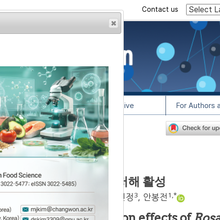
Contact us
rowser from previous
esult, some pages may
l Info
Article Archive
For Authors 
6
lease contact us at
물의 주름개선 및 열노화 저해 활성
1
1
1
2
3
1
,
*
,
범석현
,
최은영
,
박가은
,
장민정
,
안봉전
nd heat aging inhibition effects of
Ros