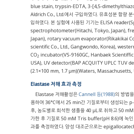
blue stain, trypsin-EDTA, 3-[4,5-dimethylthi
Aldrich Co., Ltd.에서 구입하였다. 유효성분 함량 분석
입하였다. 본 실험에 사용된 기기는 ELISA reader(Spectra
spectrophotometer(Hitachi, Tokyo, Japan), free
Japan), rotary vacuum evaporator(Rikakikai Co.
scientific Co., Ltd., Gangwondo, Korea), weste
CO
incubator(VS-9160GC, Hanbaek Scientiffic
2
USA), UV detector(BAP ACQUITY UPLC TUV det
(2.1×100 mm, 1.7 μm)(Waters, Massachuset
Elastase 저해 효과 측정
Elastase 저해활성은
Cannell 등(1988)
의 방법을
용하여 36°C에서 25 min간 기질로부터 생성되는 p-nit
후, 농도별로 희석한 샘플을 40 μL로 취하고 50 mM Tris-
가한 후 기질로 50 mM Tris buffer(pH 8.6)에 녹
과를 측정하였다. 양성 대조군으로는 epigallocatechi