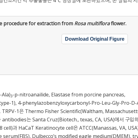
게 동결건조시킨 각 추출물들은 4°C 냉장실에 보관하였으며, 본 실험의 
e procedure for extraction from
Rosa multiflora
flower.
Download Original Figure
Ala)
-p-nitroanailide, Elastase from porcine pancreas,
3
 type-1), 4-phenylazobenzyloxycarbonyl-Pro-Leu-Gly-Pro-D-
A), TRPV-1은 Thermo Fisher Scientific(Waltham, Massachusett
tibodies는 Santa Cruz(Biotech., texas, CA, USA)에서 구
 cell)과 HaCaT Keratinocyte cell은 ATCC(Manassas, VA, US
um(FBS), Dulbecco’s modified eagle medium(DMEM), tr