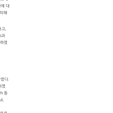
극에 대
 의해
고,
n과
검증하였
하였다.
하였
h 동
l,