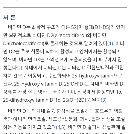
서 론
비타민 D는 화학적 구조가 다른 5가지 형태(D1-D5)가 있지
만 보편적으로 비타민 D2(ergocalciferol)와 비타민
D3(cholecalciferol)로 존재하는 것으로 알려져 있다
(1)
. 비타
민 D2는 주로 식물에 의해서 합성되고 인체에서는 합성되지
않으며, 비타민 D3는 자외선 B에 노출되었을 때 피부에서 합
성된다
(2)
. 체내에서 비타민 D는 비타민 D 결합단백질과 결합
하여 간으로 이동되고, 수산화되어 25-hydroxyvitamin으로
된다. 25-Hydroxy vitamin D[25(OH)D]는 체내의 비타민 D
상태를 가장 잘 반영하는 표지자이며, 신장에서 활성형인 1α,
25-dihydroxyvitamin D[1α, 25(OH)2D]로 된다
(3)
.
비타민 D는 인체내 칼슘 항상성을 조절하는 호르몬의 역할
뿐만 아니라 면역조절, 세포증식, 분화, 괴사, 혈관 신생을 조절
하는 기능을 가지고 있으며
(4
,
5)
, 비타민 D 결핍시 심혈관계 질