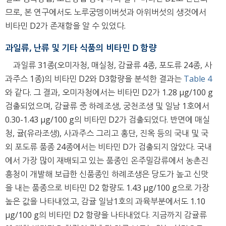
므로, 본 연구에서도 노루궁뎅이버섯과 아위버섯의 생것에서
비타민 D2가 존재함을 알 수 있었다.
과일류, 난류 및 기타 식품의 비타민 D 함량
과일류 31종(오미자청, 매실청, 감귤류 4종, 포도류 24종, 사
과주스 1종)의 비타민 D2와 D3함량을 분석한 결과는
Table 4
와 같다. 그 결과, 오미자청에서는 비타민 D2가 1.28 μg/100 g
검출되었으며, 감귤류 중 하례조생, 궁천조생 및 일남 1호에서
0.30-1.43 μg/100 g의 비타민 D2가 검출되었다. 반면에 매실
청, 귤(유라조생), 사과주스 그리고 홍단, 진옥 등의 국내 및 국
외 포도류 품종 24종에서는 비타민 D가 검출되지 않았다. 국내
에서 가장 많이 재배되고 있는 품종인 온주밀감류에서 농촌진
흥청이 개발해 보급한 신품종인 하례조생은 당도가 높고 신맛
을 내는 품종으로 비타민 D2 함량도 1.43 μg/100 g으로 가장
높은 값을 나타내었고, 감귤 일남1호의 과육부분에서도 1.10
μg/100 g의 비타민 D2 함량을 나타내었다. 지금까지 감귤류