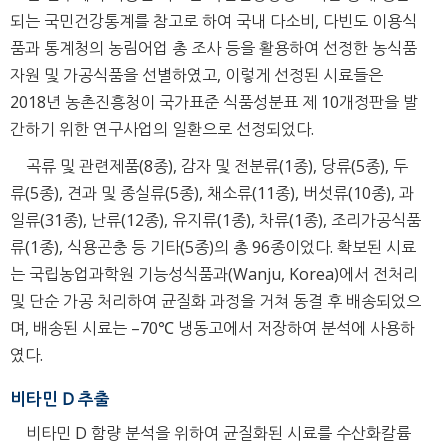
되는 국민건강통계를 참고로 하여 국내 다소비, 다빈도 이용식
품과 통계청의 농림어업 총 조사 등을 활용하여 선정한 농식품
자원 및 가공식품을 선별하였고, 이렇게 선정된 시료들은
2018년 농촌진흥청이 국가표준 식품성분표 제 10개정판을 발
간하기 위한 연구사업의 일환으로 선정되었다.
곡류 및 관련제품(8종), 감자 및 전분류(1종), 당류(5종), 두
류(5종), 견과 및 종실류(5종), 채소류(11종), 버섯류(10종), 과
일류(31종), 난류(12종), 유지류(1종), 차류(1종), 조리가공식품
류(1종), 식용곤충 등 기타(5종)의 총 96종이었다. 확보된 시료
는 국립농업과학원 기능성식품과(Wanju, Korea)에서 전처리
및 단순 가공 처리하여 균질화 과정을 거쳐 동결 후 배송되었으
며, 배송된 시료는 –70℃ 냉동고에서 저장하여 분석에 사용하
였다.
비타민 D 추출
비타민 D 함량 분석을 위하여 균질화된 시료를 수산화칼륨