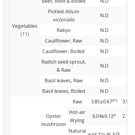
Beet, Root & Boiled
N.D
N
Pickled
Allium
N.D
N
victorialis
Vegetables
Rakyo
N.D
N
(11)
Cauliflower, Raw
N.D
N
Cauliflower, Boiled
N.D
N
Radish seed sprout,
N.D
N
& Raw
Basil leaves, Raw
N.D
N
Basil leaves, Boiled
N.D
N
a1)
Raw
3.85±0.67
3.54±
Hot-air
a
Oyster
6.04±0.12
2.75±
drying
mushroom
Natural
b
644.72±45.31
N.