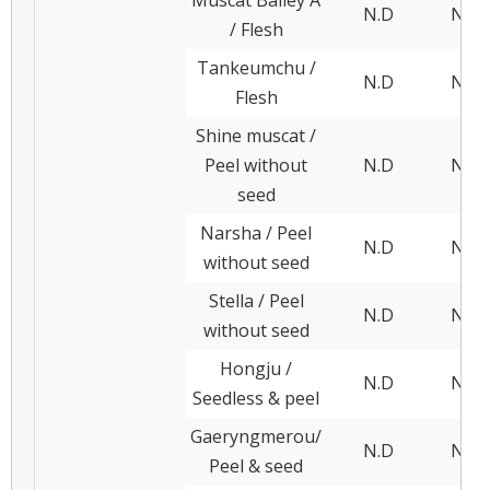
N.D
N.D
/ Flesh
Tankeumchu /
N.D
N.D
Flesh
Shine muscat /
Peel without
N.D
N.D
seed
Narsha / Peel
N.D
N.D
without seed
Stella / Peel
N.D
N.D
without seed
Hongju /
N.D
N.D
Seedless & peel
Gaeryngmerou/
N.D
N.D
Peel & seed