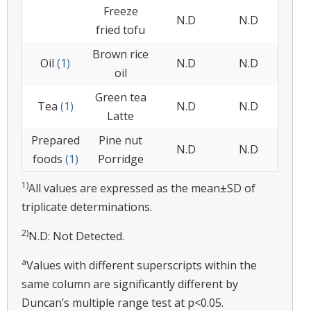
Freeze
N.D
N.D
fried tofu
Brown rice
Oil
(1)
N.D
N.D
oil
Green tea
Tea
(1)
N.D
N.D
Latte
Prepared
Pine nut
N.D
N.D
foods
(1)
Porridge
1)
All values are expressed as the mean±SD of
triplicate determinations.
2)
N.D: Not Detected.
a
Values with different superscripts within the
same column are significantly different by
Duncan’s multiple range test at p<0.05.