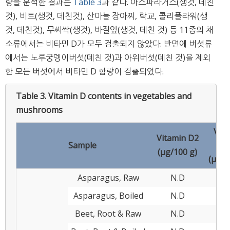
량을 분석한 결과는
Table 3
과 같다. 아스파라거스(생것, 데친
것), 비트(생것, 데친것), 산마늘 장아찌, 락교, 콜리플라워(생
것, 데친것), 무씨싹(생것), 바질잎(생것, 데친 것) 등 11종의 채
소류에서는 비타민 D가 모두 검출되지 않았다. 반면에 버섯류
에서는 노루궁뎅이버섯(데친 것)과 아위버섯(데친 것)을 제외
한 모든 버섯에서 비타민 D 함량이 검출되었다.
Table 3.
Vitamin D contents in vegetables and
mushrooms
Vit
Vitamin D2
Sample
D
(μg/100 g)
(μg/1
Asparagus, Raw
N.D
N.
Asparagus, Boiled
N.D
N
Beet, Root & Raw
N.D
N