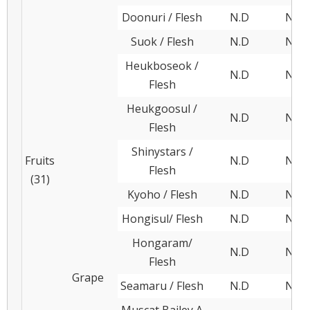
Doonuri / Flesh
N.D
N.D
Suok / Flesh
N.D
N.D
Heukboseok /
N.D
N.D
Flesh
Heukgoosul /
N.D
N.D
Flesh
Shinystars /
Fruits
N.D
N.D
Flesh
(31)
Kyoho / Flesh
N.D
N.D
Hongisul/ Flesh
N.D
N.D
Hongaram/
N.D
N.D
Flesh
Grape
Seamaru / Flesh
N.D
N.D
Muscat Bailey A