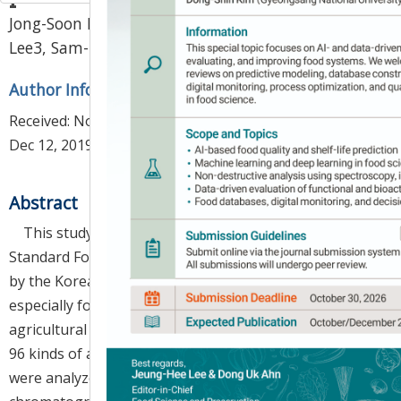
Jong-Soon Lim
1,
Hyun-Jeong Kim
1,
Sang-Hoon
,
,
Lee
3,
Sam-Pin Lee
1
2
*
Author Information & Copyright
▼
Received:
Nov 11, 2019
; Revised:
Dec 11, 2019
; Accepted:
Dec 12, 2019
Abstract
This study was performed to update the National
Standard Food Composition Table (NSFCT), published
by the Korean Rural Development Administration,
especially focusing on vitamin D content in Korean
agricultural products and processed foods. A total of
96 kinds of agricultural products and processed foods
were analyzed for vitamin D content by using liquid