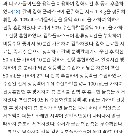
과 피로가롤·에탄올 용액을 이용하여 검화시킨 후 동시 추출하
였다
(18)
. 갈색 검화 플라스크에 균질화된 시료 1-3 g을 정밀히
취한 후, 10% 피로가롤·에탄올 용액 40 mL을 가하여 약하게
진탕 혼합하였다. 여기에 90% 수산화칼륨용액 10 mL을 가하
고 진탕 혼합하였다. 검화플라스크에 환류냉각관을 부착하여
비등수욕 중에서 60분간 가열하여 검화하였다. 검화 완료한 시
료는 즉시 실온으로 냉각하고 갈색 분액깔때기로 옮긴 후 헥산
50 mL을 가하여 10분간 강하게 진탕 혼합하였다. 일정시간 방
치하여 층 분리가 되면 상등액은 수집하고 남은 하층에 헥산
50 mL을 가하여 2회 더 반복 추출하여 상등액을 수집하였다.
수집된 전체 상등액에 1 N 수산화칼륨용액 100 mL을 가하여
진탕혼합한 후 방치하여 층 분리를 진행 후 혼탁한 물층을 제거
하였다. 헥산층에 0.5 N 수산화칼륨용액 40 mL을 가하여 진탕
한 후 방치하여 층 분리가 되면 물층은 다시 버리고 헥산층은
세척액이 페놀프타레인 시약에 알칼리반응이 나타나지 않을
때까지 충분히 세척하였다. 수세가 끝난 헥산층은 무수황산나
트륨으로 탈수하여 갈색 감압농축플라스크에 옮겨 40℃ 이하