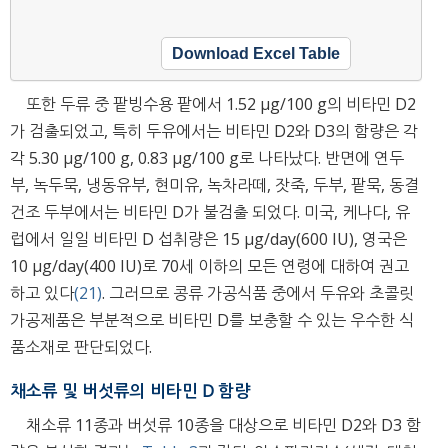
Download Excel Table
또한 두류 중 팥빙수용 팥에서 1.52 μg/100 g의 비타민 D2
가 검출되었고, 특히 두유에서는 비타민 D2와 D3의 함량은 각
각 5.30 μg/100 g, 0.83 μg/100 g로 나타났다. 반면에 연두
부, 녹두묵, 냉동유부, 현미유, 녹차라떼, 잣죽, 두부, 팥묵, 동결
건조 두부에서는 비타민 D가 불검출 되었다. 미국, 케나다, 유
럽에서 일일 비타민 D 섭취량은 15 μg/day(600 IU), 영국은
10 μg/day(400 IU)로 70세 이하의 모든 연령에 대하여 권고
하고 있다
(21)
. 그러므로 콩류 가공식품 중에서 두유와 초콜릿
가공제품은 부분적으로 비타민 D를 보충할 수 있는 우수한 식
품소재로 판단되었다.
채소류 및 버섯류의 비타민 D 함량
채소류 11종과 버섯류 10종을 대상으로 비타민 D2와 D3 함