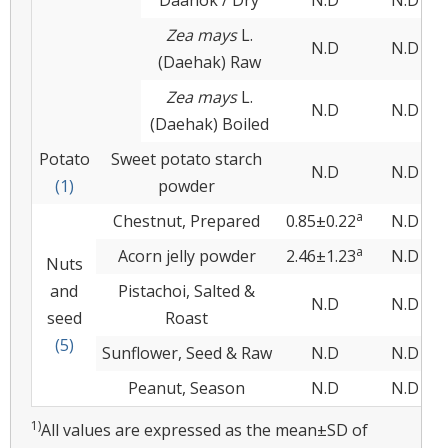
Zea mays
L.
N.D
N.D
(Daehak) Raw
Zea mays
L.
N.D
N.D
(Daehak) Boiled
Potato
Sweet potato starch
N.D
N.D
(1)
powder
a
Chestnut, Prepared
0.85±0.22
N.D
a
Acorn jelly powder
2.46±1.23
N.D
Nuts
and
Pistachoi, Salted &
N.D
N.D
seed
Roast
(5)
Sunflower, Seed & Raw
N.D
N.D
Peanut, Season
N.D
N.D
1)
All values are expressed as the mean±SD of