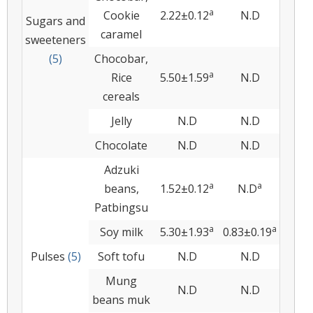
a
Cookie
2.22±0.12
N.D
Sugars and
caramel
sweeteners
(5)
Chocobar,
a
Rice
5.50±1.59
N.D
cereals
Jelly
N.D
N.D
Chocolate
N.D
N.D
Adzuki
a
a
beans,
1.52±0.12
N.D
Patbingsu
a
a
Soy milk
5.30±1.93
0.83±0.19
Pulses
(5)
Soft tofu
N.D
N.D
Mung
N.D
N.D
beans muk