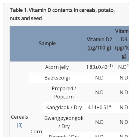
Table 1.
Vitamin D contents in cereals, potato,
nuts and seed
Vitamin
Vitamin D2
D3
Sample
(μg/100 g)
(μg/100
g)
a1)
2)
Acorn jelly
1.83±0.42
N.D
Baekseolgi
N.D
N.D
Prepared /
N.D
N.D
Popcorn
a
Kangdaok / Dry
4.11±0.51
N.D
Cereals
Gwangpyeongok
N.D
N.D
(8)
/ Dry
Corn
Daanok / Dry
N.D
N.D