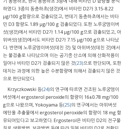
기 동충하초, 현미 동충하초 3종에 대해 비타민 D 함량을 분석
하였다. 3종의 동충하초(생것)에서 비타민 D2가 3.15-8.22
μg/100 g함량으로 검출되었고, 번데기 동충하초에서는 비타
민 D3 함량도 1.89 μg/100 g 검출되었다. 또한 노루궁뎅이버
섯(생것)에서 비타민 D2가 1.14 μg/100 g으로 검출되었고, 아
위버섯(생것)에서도 비타민 D2가 7.15 μg/100 g으로 나타났
다. 반면에 노루궁뎅이버섯(데친 것) 및 아위버섯(데친 것)에서
는 불검출로 나타났으며 이는 공기중 산소에 의해 산화작용이
일어나 비타민 D2가 검출되지 않은 것
(23)
으로 판단되며, 또한
데치는 과정에 의한 높은 수분함량에 의해서 검출되지 않은 것
으로 판단되었다.
Krzyczkowski 등
(24)
의 연구에 따르면 건조된 노루궁뎅이
버섯에서 ergosterol peroxide의 함량이 16±0.78 mg/100
g으로 나왔으며, Yokoyama 등
(25)
의 연구에서는 아위버섯
에탄올 추출물에서 ergosterol peroxide의 함량이 18 mg 함
유되어있다고 보고하였다. Ergosterol은 비타민 D2의 전구물
질로 생육방법, 보관방법 등에 따라 일부 비타민 D2로 전환되