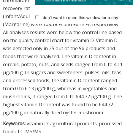
chromatography–mass spectrometry (LC-MS/MS). The
recovery rates of the standard materials SRM 1849a
(Infant/Adult Nutritional formula) and BCR-122
I don't want to open this window for a day.
(Margarine) were 108.18 % and 96.15 %, respectively.
All analyses results were below the control line based
on the quality control chart for vitamin D. Vitamin D
was detected only in 25 out of the 96 products and
foods that were analyzed. The vitamin D content in
cereals, potato, nuts, and seeds ranged from 0 to 4.11
μg/100 g. In sugars and sweeteners, pulses, oils, teas,
and processed foods, the vitamin D content ranged
from 0 to 6.13 μg/100 g, whereas in vegetables and
mushrooms, it ranged from 0 to 644.72 μg/100 g. The
highest vitamin D content was found to be 644.72
μg/100 g in naturally dried oyster mushroom.
Keywords:
vitamin D; agricultural products; processed
foods; LC-MS/MS