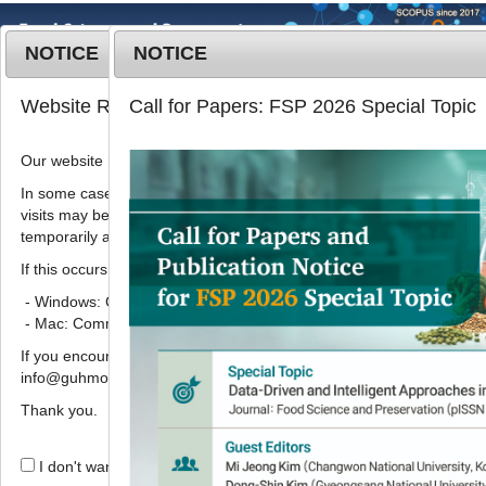
NOTICE
NOTICE
MENU
T
Website Renewal Notice
Call for Papers: FSP 2026 Special Topic
o
g
Our website has recently been renewed.
2019
;
26
(
7
):
756
-
765
g
pISSN: 1738-7248, eISSN: 2287-
l
In some cases, images, CSS files, or other settings saved in your b
7428
visits may be reused instead of downloading the latest files. As a r
e
DOI:
https://doi.org/10.11002/kjfp.2019.26.7.756
temporarily appear incorrectly or may not display properly.
n
Article
a
If this occurs, please perform a hard refresh.
v
- Windows: Ctrl + F5
농식품자원 및 가공식품에 대한 비타민
i
- Mac: Command + Shift + R
D 함량 분석
g
If you encounter any errors or difficulties while using the website, p
a
,
,
임종순
1,
김현정
1,
이상훈
3,
이삼빈
1
2
*
info@guhmok.com.
t
i
Thank you.
Vitamin D content analysis of
o
agricultural products and
n
I don't want to open this window for a day.
processed foods