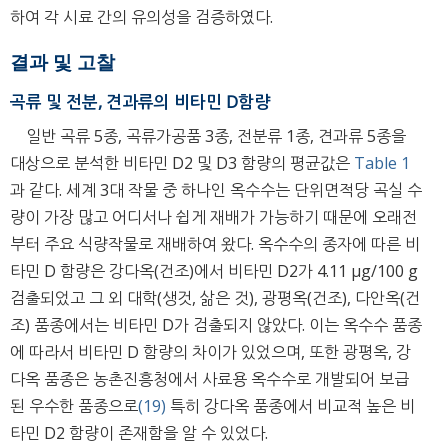
하여 각 시료 간의 유의성을 검증하였다.
결과 및 고찰
곡류 및 전분, 견과류의 비타민 D함량
일반 곡류 5종, 곡류가공품 3종, 전분류 1종, 견과류 5종을
대상으로 분석한 비타민 D2 및 D3 함량의 평균값은
Table 1
과 같다. 세계 3대 작물 중 하나인 옥수수는 단위면적당 곡실 수
량이 가장 많고 어디서나 쉽게 재배가 가능하기 때문에 오래전
부터 주요 식량작물로 재배하여 왔다. 옥수수의 종자에 따른 비
타민 D 함량은 강다옥(건조)에서 비타민 D2가 4.11 μg/100 g
검출되었고 그 외 대학(생것, 삶은 것), 광평옥(건조), 다안옥(건
조) 품종에서는 비타민 D가 검출되지 않았다. 이는 옥수수 품종
에 따라서 비타민 D 함량의 차이가 있었으며, 또한 광평옥, 강
다옥 품종은 농촌진흥청에서 사료용 옥수수로 개발되어 보급
된 우수한 품종으로
(19)
특히 강다옥 품종에서 비교적 높은 비
타민 D2 함량이 존재함을 알 수 있었다.