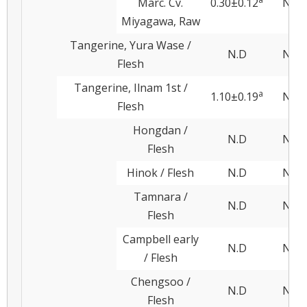
Marc. Cv.
0.30±0.12
N.D
Miyagawa, Raw
Tangerine, Yura Wase /
N.D
N.D
Flesh
Tangerine, Ilnam 1st /
a
1.10±0.19
N.D
Flesh
Hongdan /
N.D
N.D
Flesh
Hinok / Flesh
N.D
N.D
Tamnara /
N.D
N.D
Flesh
Campbell early
N.D
N.D
/ Flesh
Chengsoo /
N.D
N.D
Flesh