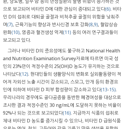
환, 당뇨병, 일부 암 등의 만성질환의 발병 위험이 증가하는 것
으로 보고되어 비타민 D에 대한 관심이 증대되고 있다
(6)
. 비타
민 D의 섭취로 대퇴골 골절과 비척추골 골절의 위험을 낮춰주
며
(7)
, 근육기능의 향상과 반사신경 보호 강화
(8
,
9)
, 혈압상승
완화
(10)
, 염증과 혈전생성 억제
(11)
등의 여러 연구결과들이
보고되고 있다.
그러나 비타민 D의 중요성에도 불구하고 National Health
and Nutrition Examination Survey자료에 따르면 미국 성
인의 23%만이 적정수준의 25(OH)D 농도가 유지하는 것으로
나타났다
(12)
. 현대인들의 생활양식의 변화로 실외활동량이 적
어져 자외선 노출 시간이 감소되고, 스모그, 안개 등의 환경요
인에 의하여 비타민 D 피부 합성량이 감소하고 있다
(13
-
15)
.
우리나라의 경우에도 골다공증을 동반한 폐경여성을 대상으로
조사한 결과 적정수준인 30 ng/mL에 도달하지 못하는 비율이
92%나 되는 것으로 보고되었다
(16)
. 지금까지 식품의 섭취로
체내 비타민 D 농도를 증가시킬 수 있으나, 비타민 D 급원식품
으로는 연어, 참치, 고등어와 같은 기름기 많은 생선을 포함하