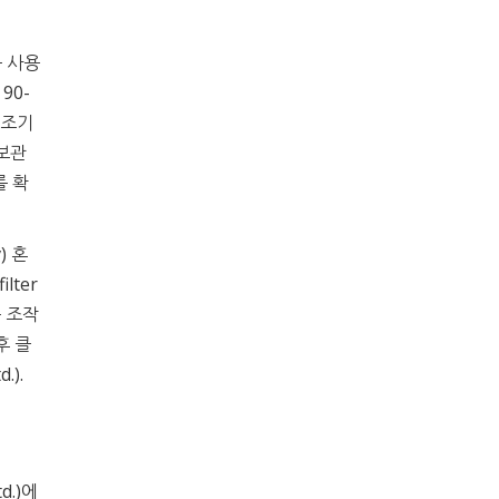
를 사용
90-
품건조기
장보관
를 확
) 혼
lter
는 조작
후 클
.).
d.)에