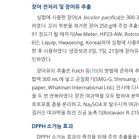
장어 전처리 및 장어유 추출
실험에 사용한 장어(
A. bicolor pacifica
)는 300
하였다. 꼬리 부분을 제거한 장어 250 g에 주정 추출
91 정도가 될 때까지(Aw Meter, HP23-AW, Rotr
6단, Liquip, Hwaseong, Korea)하여 
한 후 사용하였다. 냉장보관 0일, 7일, 21일에 
인하였다.
장어유의 추출은 Folch 등
(10)
의 방법에 준하여 추출
합액 300 mL에 넣고 균질화기(SMG-G, Shinsang, Co
paper, Whatman International Ltd.)
을 두 번 반복하였다. 얻은 여과액을 모두 합하여 분
로로포름 층을 분리하고, Na
SO4 로 탈수시켜 여과하였다(
2
걸러진 여과액을 회전 진공 농축기(Rotavaor R-215
DPPH 소거능 효과
DPPH 소거능 효과의 측정을 위해 주정 추출물을 여과지(Wha