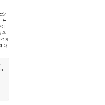
 높았
다 높
으며,
올 추
활성이
에 대
.
in