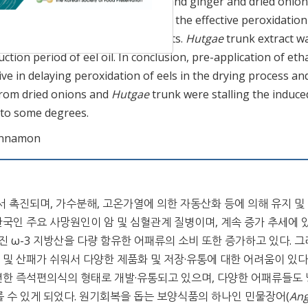
peroxide was
Hutgae
trunk extract and ginger and dried onion
peroxide-induced-reaction period, the effective peroxidation
cinnamon, and dried onions extracts.
Hutgae
trunk extract w
uction period of eel oil. In conclusion, pre-application of eth
e in delaying peroxidation of eels in the drying process an
 from dried onions and
Hutgae
trunk were stalling the induce
 to some degrees.
cinnamon
 촉진되며, 가수분해, 고온가열에 의한 자동산화 등에 의해 유지 및
 한국인 주요 사망원인이 암 및 심혈관계 질병이며, 계속 증가 추세에 
 ω-3 지방산을 다량 함유한 어패류의 소비 또한 증가하고 있다. 
 산패가 쉬워서 다양한 제품화 및 저장·유통에 대한 어려움이 있다
한 즉석편의식의 형태로 개발·유통되고 있으며, 다양한 어패류들도
를 수 있게 되었다. 원기회복을 돕는 보양식품의 하나인 민물장어(
Ang