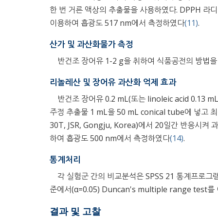
한 번 거른 액상의 추출물을 사용하였다. DPPH 라디칼 소거
이용하여 흡광도 517 nm에서 측정하였다
(11)
.
산가 및 과산화물가 측정
반건조 장어유 1-2 g을 취하여 식품공전의 방법
리놀레산 및 장어유 과산화 억제 효과
반건조 장어유 0.2 mL(또는 linoleic acid 0.13
주정 추출물 1 mL을 50 mL conical tube에 
30T, JSR, Gongju, Korea)에서 20일간 반응
하여 흡광도 500 nm에서 측정하였다
(14)
.
통계처리
각 실험군 간의 비교분석은 SPSS 21 통계프로그램(I
준에서(α=0.05) Duncan's multiple range 
결과 및 고찰