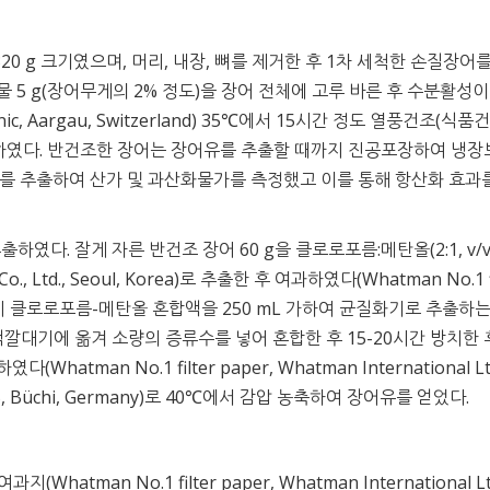
-320 g 크기였으며, 머리, 내장, 뼈를 제거한 후 1차 세척한 손질장어
물 5 g(장어무게의 2% 정도)을 장어 전체에 고루 바른 후 수분활성이 
onic, Aargau, Switzerland) 35℃에서 15시간 정도 열풍건조(식
실험에 사용하였다. 반건조한 장어는 장어유를 추출할 때까지 진공포장하여 냉
장어유를 추출하여 산가 및 과산화물가를 측정했고 이를 통해 항산화 효과
하였다. 잘게 자른 반건조 장어 60 g을 클로로포름:메탄올(2:1, v/v
., Ltd., Seoul, Korea)로 추출한 후 여과하였다(Whatman No.1 fi
. 잔사에 다시 클로로포름-메탄올 혼합액을 250 mL 가하여 균질화기로 추출하
액깔대기에 옮겨 소량의 증류수를 넣어 혼합한 후 15-20시간 방치한 
Whatman No.1 filter paper, Whatman International Ltd
, Büchi, Germany)로 40℃에서 감압 농축하여 장어유를 얻었다.
tman No.1 filter paper, Whatman International Lt