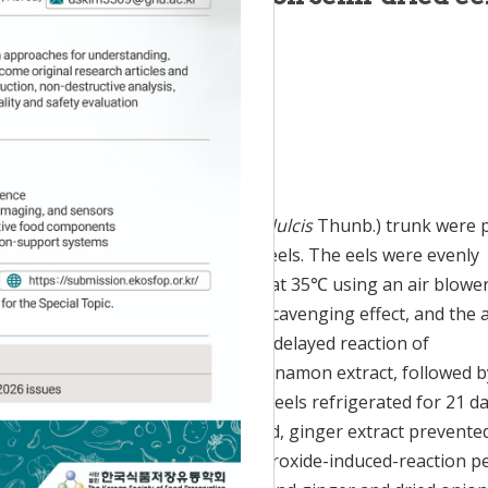
Accepted:
Dec 03, 2018
ied onions, and Hutgae (
Hovenia dulcis
Thunb.) trunk were 
tion preventing properties on the eels. The eels were evenly
ir total weight and dried for 15 h at 35℃ using an air blower
were reviewed through the DPPH scavenging effect, and the a
f the semi-dried eels, and also the delayed reaction of
st level of DPPH scavenging was cinnamon extract, followed b
 (p<0.05). Regarding acid value of eels refrigerated for 21 da
reventative effect of free fatty acid, ginger extract prevente
 of eels. During the 20 days of peroxide-induced-reaction pe