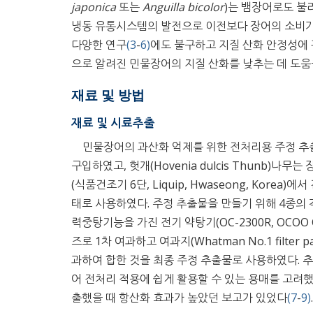
japonica
또는
Anguilla bicolor
)는 뱀장어로도 불
냉동 유통시스템의 발전으로 이전보다 장어의 소비가
다양한 연구
(3
-
6)
에도 불구하고 지질 산화 안정성에 
으로 알려진 민물장어의 지질 산화를 낮추는 데 도움
재료 및 방법
재료 및 시료추출
민물장어의 과산화 억제를 위한 전처리용 주정 추
구입하였고, 헛개(Hovenia dulcis Thunb)
(식품건조기 6단, Liquip, Hwaseong, Kore
태로 사용하였다. 주정 추출물을 만들기 위해 4종의 각 
력중탕기능을 가진 전기 약탕기(OC-2300R, OCOO Co.
즈로 1차 여과하고 여과지(Whatman No.1 filter pape
과하여 합한 것을 최종 주정 추출물로 사용하였다. 추
어 전처리 적용에 쉽게 활용할 수 있는 용매를 고려
출했을 때 항산화 효과가 높았던 보고가 있었다
(7
-
9)
.