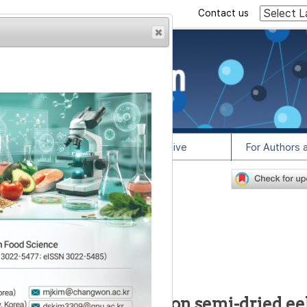
Contact us
rowser from previous
esult, some pages may
l Info
Article Archive
For Authors 
9
lease contact us at
추출물의 항산화 효과
l extracts from plants on semi-dried ee