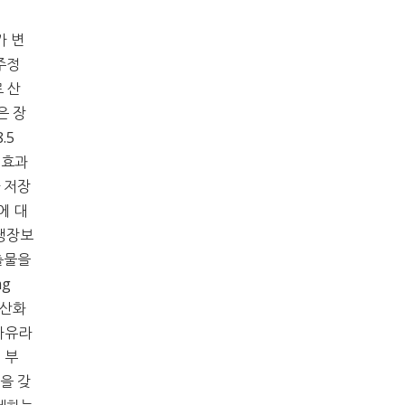
가 변
 주정
로 산
은 장
.5
 효과
 저장
에 대
 냉장보
출물을
mg
 산화
자유라
, 부
을 갖