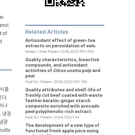
as
anol
Related Articles
d of
Antioxidant effect of green-tea
d
extracts on peroxidation of eels
Korean J Food Preserv 2018;25(7):763-769.
Quality characteristics, bioactive
compounds, and antioxidant
activities of
Citrus unshiu
pulp and
peel
Food Sci. Preserv. 2026;33(2):183-192.
 식품
Quality attributes and shelf-life of
freshly cut beef coated with waste
있다.
feather keratin-ginger starch
그러나
composite enriched with avocado
peel polyphenolic-rich extract
. 냉장
Food Sci. Preserv. 2024;31(1):1-14.
 냉장
The development of a new type of
uilla
functional fresh apple juice using