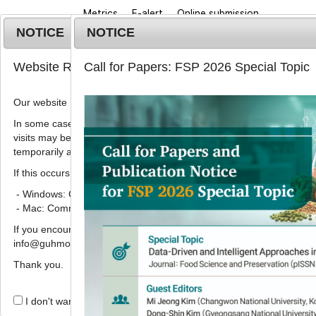
Metrics
E-alert
Online submission
NOTICE
NOTICE
Website Renewal Notice
Call for Papers: FSP 2026 Special Topic
Our website has recently been renewed.
In some cases, images, CSS files, or other settings saved in your b
visits may be reused instead of downloading the latest files. As a r
Home
Journa
temporarily appear incorrectly or may not display properly.
If this occurs, please perform a hard refresh.
2019
;
26
(
1
):
109
-
114
pISSN: 1738-7248, eISSN: 2287-7428
- Windows: Ctrl + F5
DOI:
https://doi.org/10.11002/kjfp.2019.26.1.10
- Mac: Command + Shift + R
Article
If you encounter any errors or difficulties while using the website, p
info@guhmok.com.
반건조 장어에 대한 식물 주정 
Thank you.
송희순
*
I don't want to open this window for a day.
Antioxidant effects of ethano