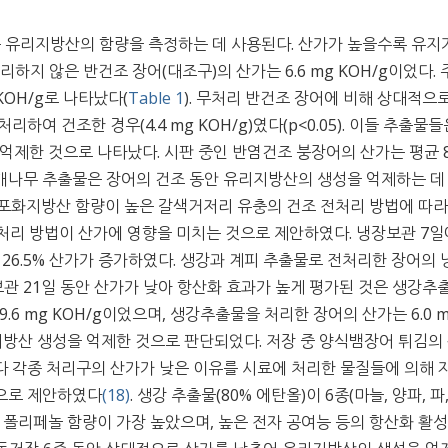
유리지방산의 함량을 측정하는 데 사용된다. 산가가 높을수록 유지
처리하지 않은 반건조 장어(대조구)의 산가는 6.6 mg KOH/g이었다.
KOH/g로 나타났다(
Table 1
). 무처리 반건조 장어에 비해 상대적으
여 건조한 경우(4.4 mg KOH/g)였다(p<0.05). 이들 추출물들
 억제한 것으로 나타났다. 시판 중인 반염건조 붕장어의 산가는 평균 8
헛개나무 추출물은 장어의 건조 동안 유리지방산의 생성을 억제하는 데
포화지방산 함량이 높은 갈색거저리 유충의 건조 전처리 방법에 따라
전처리 방법이 산가에 영향을 미치는 것으로 제안하였다. 냉장보관 7일
다 26.5% 산가가 증가하였다. 생강과 계피 추출물로 전처리한 장어의
장 보관 21일 동안 산가가 낮아 항산화 효과가 높게 평가된 것은 생강추
.6 mg KOH/g이었으며, 생강추출물을 처리한 장어의 산가는 6.0 
리지방산 생성을 억제한 것으로 판단되었다. 저장 중 양식뱀장어 튀김의
다 각종 처리구의 산가가 낮은 이유를 시료에 처리한 물질들에 의해 
으로 제안하였다
(18)
. 생강 추출물(80% 에탄올)이 6종(마늘, 양파, 파
총 폴리페놀 함량이 가장 높았으며, 높은 전자 공여능 등의 항산화 활성