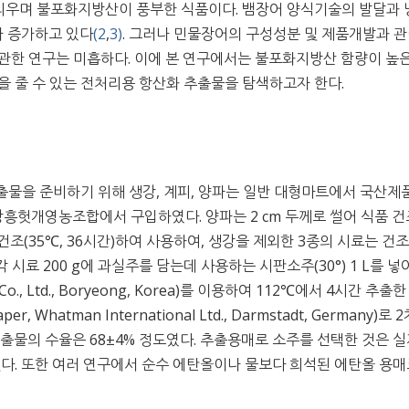
리우며 불포화지방산이 풍부한 식품이다. 뱀장어 양식기술의 발달과 
 증가하고 있다
(2
,
3)
. 그러나 민물장어의 구성성분 및 제품개발과 
관한 연구는 미흡하다. 이에 본 연구에서는 불포화지방산 함량이 높은
을 줄 수 있는 전처리용 항산화 추출물을 탐색하고자 한다.
출물을 준비하기 위해 생강, 계피, 양파는 일반 대형마트에서 국산제
나무는 장흥헛개영농조합에서 구입하였다. 양파는 2 cm 두께로 썰어 식품 
a)에서 건조(35℃, 36시간)하여 사용하여, 생강을 제외한 3종의 시료는 건
시료 200 g에 과실주를 담는데 사용하는 시판소주(30°) 1 L를 넣
, Ltd., Boryeong, Korea)를 이용하여 112℃에서 4시간 추출한
r, Whatman International Ltd., Darmstadt, Germany)로 
출물의 수율은 68±4% 정도였다. 추출용매로 소주를 선택한 것은 실
했다. 또한 여러 연구에서 순수 에탄올이나 물보다 희석된 에탄올 용매