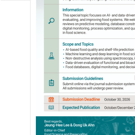
Hee-Sun Song
*
Author Information & Copyright
▼
Received:
Sep 19, 2018
; Revised:
Oct 19, 2018
; 
Abstract
Ethanol extracts from Ginger, cinnamon, dr
treated on the eels to find out their peroxida
coated with the extract equivalent to 2% of the
Antioxidative properties of ethanol extracts 
value, peroxide value, and linoleic acid value o
peroxidation of semi-dried eel oil. The highe
Hutgae
trunk extract, dried onions, and ginger
ginger extract recorded the lowest. As in the p
early hydroperoxide during the drying process