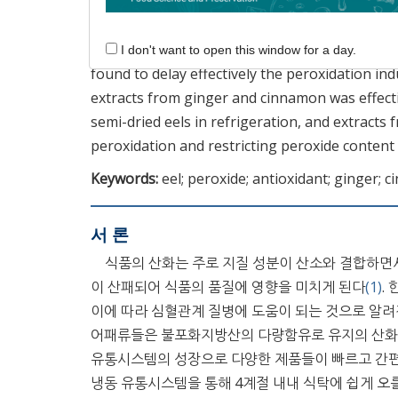
the most effective preventer of linoleic acid 
extracts were followed. During the 20 days of 
preventers of semi-dried eel oil were ginger, 
I don't want to open this window for a day.
found to delay effectively the peroxidation ind
extracts from ginger and cinnamon was effectiv
semi-dried eels in refrigeration, and extracts
peroxidation and restricting peroxide content
Keywords:
eel; peroxide; antioxidant; ginger; 
서 론
식품의 산화는 주로 지질 성분이 산소와 결합하면서
이 산패되어 식품의 품질에 영향을 미치게 된다
(1)
.
이에 따라 심혈관계 질병에 도움이 되는 것으로 알려진
어패류들은 불포화지방산의 다량함유로 유지의 산화 및
유통시스템의 성장으로 다양한 제품들이 빠르고 간편
냉동 유통시스템을 통해 4계절 내내 식탁에 쉽게 오