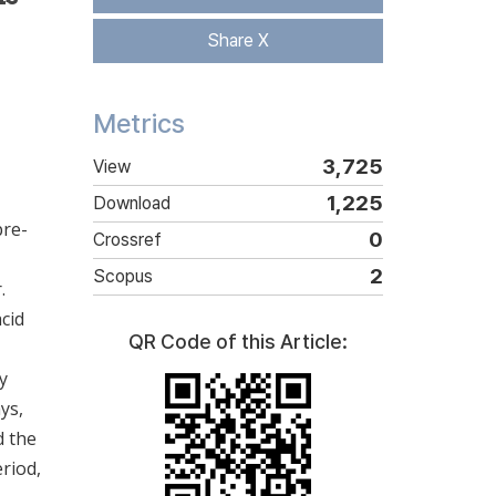
Share X
Metrics
3,725
View
1,225
Download
pre-
0
Crossref
2
Scopus
.
cid
QR Code of this Article:
y
ys,
d the
riod,