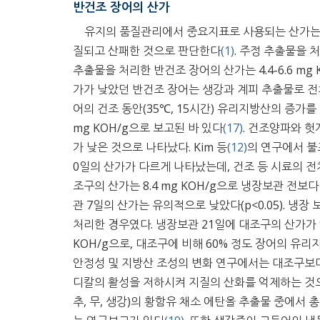
반건조 장어의 산가
유지의 품질관리에서 중요지표로 사용되는 산가는 
질되고 산패한 것으로 판단한다
(1)
. 주정 추출물을 
추출물을 처리한 반건조 장어의 산가는 4.4-6.6 mg 
가가 낮았던 반건조 장어는 생강과 계피 추출물로 전처리하
어의 건조 동안(35℃, 15시간) 유리지방산의 증가를
mg KOH/g으로 보고된 바 있다
(17)
. 건조양파와 
가 낮은 것으로 나타났다. Kim 등
(12)
의 연구에서 불
0일의 산가가 다르게 나타났는데, 건조 등 시료의 
조구의 산가는 8.4 mg KOH/g으로 냉장보관 전보
관 7일의 산가는 유의적으로 낮았다(p<0.05). 냉
처리한 경우였다. 냉장보관 21일에 대조구의 산가가 9
KOH/g으로, 대조구에 비해 60% 정도 장어의 유
안정성 및 지방산 조성의 변화 연구에서는 대조구보
디칼의 활성을 저하시켜 지질의 산화를 억제하는 것
추, 무, 생강)의 황함유 채소 에탄올 추출물 중에서 