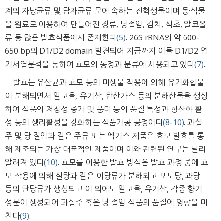
계의 자낭균류 및 담자균류 문에 속하는 진핵생물이며 동·식물
을 원료로 이용하여 만들어진 장류, 당절임, 김치, 식초, 알코올
류 등 많은 발효식품에서 존재한다
(5)
. 26S rRNA의 약 600-
650 bp의 D1/D2 domain 발견되어 지금까지 이들 D1/D2 염
기서열분석을 통하여 효모의 동정과 분류에 사용되고 있다
(7)
.
발효는 유산균과 효모 등의 미생물 작용에 의해 유기화합물
이 분해되면서 알코올, 유기산, 탄산가스 등의 분해산물을 생성
하여 식품의 저장성 증가 및 풍미 등의 품질 특성과 항산화 활
성 등의 생리활성을 강화하는 식품가공 공정이다
(8
-
10)
. 과실
주 및 당 절임과 같은 주류 또는 엑기스 제품은 효모 발효를 통
해 제조되는 가장 대표적인 제품이며 이와 관련된 연구는 널리
알려져 있다
(10)
. 효모를 이용한 발효 방식은 발효 과정 중에 효
모 작용에 의해 설탕과 같은 이당류가 분해되고 포도당, 과당
등의 단당류가 생성되고 이 외에도 알코올, 유기산, 각종 향기
성분이 생성되어 과실주 혹은 당 절임 식품의 품질에 영향을 미
친다
(9)
.