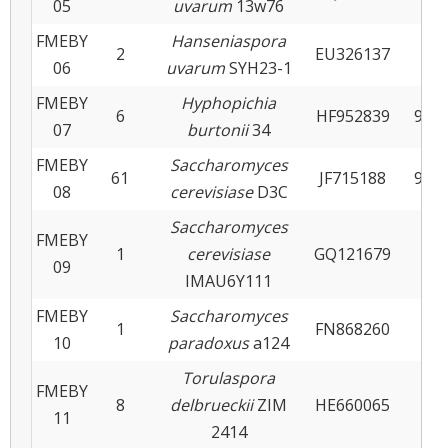
05
uvarum
13w76
FMEBY
Hanseniaspora
2
EU326137
99
06
uvarum
SYH23-1
FMEBY
Hyphopichia
6
HF952839
97-9
07
burtonii
34
FMEBY
Saccharomyces
61
JF715188
98-9
08
cerevisiase
D3C
Saccharomyces
FMEBY
1
cerevisiase
GQ121679
99
09
IMAU6Y111
FMEBY
Saccharomyces
1
FN868260
94
10
paradoxus
a124
Torulaspora
FMEBY
8
delbrueckii
ZIM
HE660065
99
11
2414