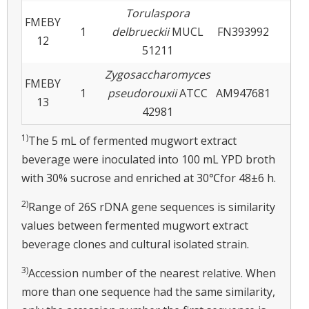
Torulaspora
FMEBY
1
delbrueckii
MUCL
FN393992
99
12
51211
Zygosaccharomyces
FMEBY
1
pseudorouxii
ATCC
AM947681
99
13
42981
1)
The 5 mL of fermented mugwort extract
beverage were inoculated into 100 mL YPD broth
with 30% sucrose and enriched at 30℃for 48±6 h.
2)
Range of 26S rDNA gene sequences is similarity
values between fermented mugwort extract
beverage clones and cultural isolated strain.
3)
Accession number of the nearest relative. When
more than one sequence had the same similarity,