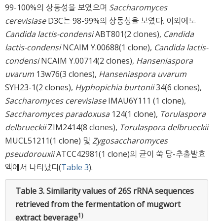
99-100%의 상동성을 보였으며
Saccharomyces
cerevisiase
D3C는 98-99%의 상동성을 보였다. 이외에도
Candida lactis-condensi
ABT801(2 clones),
Candida
lactis-condensi
NCAIM Y.00688(1 clone),
Candida lactis-
condensi
NCAIM Y.00714(2 clones),
Hanseniaspora
uvarum
13w76(3 clones),
Hanseniaspora uvarum
SYH23-1(2 clones),
Hyphopichia burtonii
34(6 clones),
Saccharomyces cerevisiase
IMAU6Y111 (1 clone),
Saccharomyces paradoxusa
124(1 clone),
Torulaspora
delbrueckii
ZIM2414(8 clones),
Torulaspora delbrueckii
MUCL51211(1 clone) 및
Zygosaccharomyces
pseudorouxii
ATCC42981(1 clone)의 균이 쑥 당-추출발효
액에서 나타났다(
Table 3
).
Table 3.
Similarity values of 26S rRNA sequences
retrieved from the fermentation of mugwort
1)
extract beverage