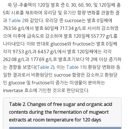
쑥 당-추출액의 120일 발효 중 0, 30, 60, 90, 및 120일째 총
5회 시료를 채취하여 유리당 및 유기산 함량 변화를 관찰한 결
과
Table 2
와 같았다. 유리당 중 sucrose는 발효 0일째에
763.56 g/L에서 발효 60일째 717.34 g/L로 서서히 감소하였
으며 이후에 급속도로 감소하여 발효 120일째 557.77 g/L를
나타내었다. 이와 반대로 glucose와 fructose는 발효 0일째
각각 97.53 g/L과 64.57 g/L에서 발효 120일째에는 각각
262.08 g/L과 177.69 g/L로 발효초기보다 약 2배 이상 증가하
는 경향을 보였다(
Table 2
). 이는
Table 1
의 환원당 변화와 동
일한 결과로서 비환원당인 sucrose 함량은 감소하고 환원당
인 glucose 및 fructose의 증가는 미생물이 분비하는
invertase 효소에 기인한 것으로 판단되었다.
Table 2.
Changes of free sugar and organic acid
contents during the fermentation of mugwort
extracts at room temperature for 120 days