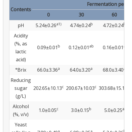
Fermentation period
Contents
0
30
60
a
1)
b
b
pH
5.24±0.26
4.74±0.24
4.72±0.24
Acidity
(%, as
b
a
b
a
0.09±0.01
0.12±0.01
0.16±0.01
lactic
acid)
a
a
a
°Brix
66.0±3.36
64.0±3.20
68.0±3.40
Reducing
c
c
b
sugar
202.65±10.13
200.67±10.03
303.68±15.18
(g/L)
Alcohol
c
b
a
1.0±0.05
3.0±0.15
5.0±0.25
(%, v/v)
Yeast
a
a
b