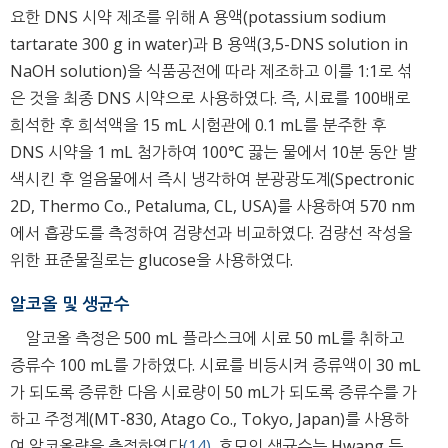
요한 DNS 시약 제조를 위해 A 용액(potassium sodium
tartarate 300 g in water)과 B 용액(3,5-DNS solution in
NaOH solution)을 식품공전에 따라 제조하고 이를 1:1로 섞
은 것을 최종 DNS 시약으로 사용하였다. 즉, 시료를 100배로
희석한 후 희석액을 15 mL 시험관에 0.1 mL를 분주한 후
DNS 시약을 1 mL 첨가하여 100℃ 끓는 물에서 10분 동안 발
색시킨 후 얼음물에서 즉시 냉각하여 분광광도계(Spectronic
2D, Thermo Co., Petaluma, CL, USA)를 사용하여 570 nm
에서 흡광도를 측정하여 검량선과 비교하였다. 검량선 작성을
위한 표준물질로는 glucose을 사용하였다.
알코올 및 생균수
알코올 측정은 500 mL 플라스크에 시료 50 mL를 취하고
증류수 100 mL를 가하였다. 시료를 비등시켜 증류액이 30 mL
가 되도록 증류한 다음 시료량이 50 mL가 되도록 증류수를 가
하고 주정계(MT-830, Atago Co., Tokyo, Japan)를 사용하
여 알코올량을 측정하였다
(14)
. 효모의 생균수는 Hwang 등