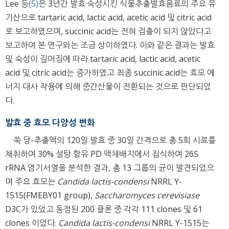
Lee 등
(5)
은 3년간 발효·숙성시킨 식물추출발효음료의 주요 유
기산으로 tartaric acid, lactic acid, acetic acid 및 citric acid
로 보고하였으며, succinic acid는 전혀 검출이 되지 않았다고
보고하여 본 연구와는 조금 상이하였다. 이와 같은 결과는 발효
및 숙성이 길어짐에 따라 tartaric acid, lactic acid, acetic
acid 및 citric acid는 증가하였고 최종 succinic acid는 효모 에
너지 대사 작용에 의해 중간산물이 전환되는 것으로 판단되었
다.
발효 중 효모 다양성 변화
쑥 당-추출액의 120일 발효 중 30일 간격으로 총 5회 시료를
채취하여 30% 설탕 함유 PD 액체배지에서 집식하여 26S
rRNA 염기서열을 분석한 결과, 총 13 그룹의 균이 발견되었으
며 주요 효모는
Candida lactis-condensi
NRRL Y-
1515(FMEBY01 group),
Saccharomyces cerevisiase
D3C가 있었고 동정된 200 클론 중 각각 111 clones 및 61
clones 이었다.
Candida lactis-condensi
NRRL Y-1515는