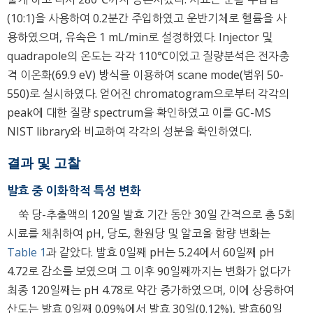
(10:1)을 사용하여 0.2분간 주입하였고 운반기체로 헬륨을 사
용하였으며, 유속은 1 mL/min로 설정하였다. Injector 및
quadrapole의 온도는 각각 110℃이었고 질량분석은 전자충
격 이온화(69.9 eV) 방식을 이용하여 scane mode(범위 50-
550)로 실시하였다. 얻어진 chromatogram으로부터 각각의
peak에 대한 질량 spectrum을 확인하였고 이를 GC-MS
NIST library와 비교하여 각각의 성분을 확인하였다.
결과 및 고찰
발효 중 이화학적 특성 변화
쑥 당-추출액의 120일 발효 기간 동안 30일 간격으로 총 5회
시료를 채취하여 pH, 당도, 환원당 및 알코올 함량 변화는
Table 1
과 같았다. 발효 0일째 pH는 5.24에서 60일째 pH
4.72로 감소를 보였으며 그 이후 90일째까지는 변화가 없다가
최종 120일째는 pH 4.78로 약간 증가하였으며, 이에 상응하여
산도는 발효 0일째 0.09%에서 발효 30일(0.12%), 발효60일