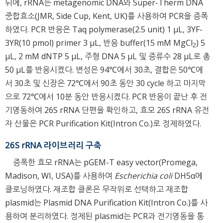
뒤에, rRNA는 metagenomic DNA와 Super-Therm DNA
중합효소(JMR, Side Cup, Kent, UK)를 사용하여 PCR을 증폭
하였다. PCR 반응은 Taq polymerase(2.5 unit) 1 μL, 3YF-
3YR(10 pmol) primer 3 μL, 반응 buffer(15 mM MgCl
) 5
2
μL, 2 mM dNTP 5 μL, 주형 DNA 5 μL 및 증류수 28 μL로 총
50 μL를 반응시켰다. 변성은 94℃에서 30초, 결합은 50℃에
서 30초 및 신장은 72℃에서 90초 동안 30 cycle 하고 마지막
으로 72℃에서 10분 동안 반응시켰다. PCR 반응이 끝난 후 전
기영동하여 26S rRNA 단편을 확인하고, 효모 26S rRNA 유전
자 산물은 PCR Purification Kit(Intron Co.)로 정제하였다.
26S rRNA 라이브러리 구축
증폭한 효모 rRNA는 pGEM-T easy vector(Promega,
Madison, WI, USA)를 사용하여
Escherichia coli
DH5α에
클로닝하였다. 재조합 클론은 무작위로 선택하고 재조합
plasmid는 Plasmid DNA Purification Kit(Intron Co.)를 사
용하여 분리하였다. 정제된 plasmid는 PCR과 전기영동을 통