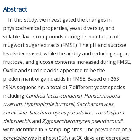
Abstract
In this study, we investigated the changes in
physicochemical properties, yeast diversity, and
volatile flavor compounds during fermentation of
mugwort sugar extracts (FMSE). The pH and sucrose
levels decreased, while the acidity and reducing sugar,
fructose, and glucose contents increased during FMSE.
Oxalic and succinic acids appeared to be the
predominant organic acids in FMSE. Based on 26S
rRNA sequencing, a total of 7 different yeast species
including
Candida lactis-condensi, Hanseniaspora
uvarum, Hyphopichia burtonii, Saccharomyces
cerevisiae, Saccharomyces paradoxus, Torulaspora
delbruechii
, and
Zygosaccharomyces pseudorouxii
were identified in 5 sampling sites. The prevalence of
S
.
cerevisiae
was highest (95%) at 30 days and decreased