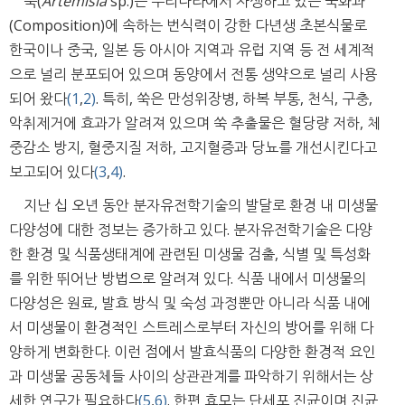
쑥(
Artemisia
sp.)은 우리나라에서 자생하고 있는 국화과
(Composition)에 속하는 번식력이 강한 다년생 초본식물로
한국이나 중국, 일본 등 아시아 지역과 유럽 지역 등 전 세계적
으로 널리 분포되어 있으며 동양에서 전통 생약으로 널리 사용
되어 왔다
(1
,
2)
. 특히, 쑥은 만성위장병, 하복 부통, 천식, 구충,
악취제거에 효과가 알려져 있으며 쑥 추출물은 혈당량 저하, 체
중감소 방지, 혈중지질 저하, 고지혈증과 당뇨를 개선시킨다고
보고되어 있다
(3
,
4)
.
지난 십 오년 동안 분자유전학기술의 발달로 환경 내 미생물
다양성에 대한 정보는 증가하고 있다. 분자유전학기술은 다양
한 환경 및 식품생태계에 관련된 미생물 검출, 식별 및 특성화
를 위한 뛰어난 방법으로 알려져 있다. 식품 내에서 미생물의
다양성은 원료, 발효 방식 및 숙성 과정뿐만 아니라 식품 내에
서 미생물이 환경적인 스트레스로부터 자신의 방어를 위해 다
양하게 변화한다. 이런 점에서 발효식품의 다양한 환경적 요인
과 미생물 공동체들 사이의 상관관계를 파악하기 위해서는 상
세한 연구가 필요하다
(5
,
6)
. 한편 효모는 단세포 진균이며 진균