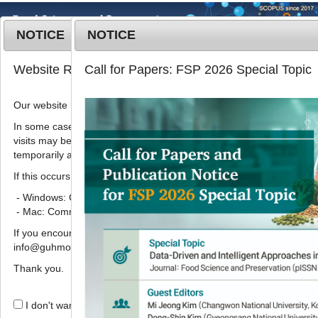
NOTICE
NOTICE
MENU
T
Website Renewal Notice
Call for Papers: FSP 2026 Special Topic
o
g
Our website has recently been renewed.
2018
;
25
(
7
):
863
-
873
g
pISSN: 1738-7248, eISSN: 2287-
l
In some cases, images, CSS files, or other settings saved in your b
7428
visits may be reused instead of downloading the latest files. As a r
e
DOI:
https://doi.org/10.11002/kjfp.2018.25.7.863
temporarily appear incorrectly or may not display properly.
n
Article
a
If this occurs, please perform a hard refresh.
v
- Windows: Ctrl + F5
쑥 당-추출액의 발효 중 효모 다양성과
i
- Mac: Command + Shift + R
향기성분 변화
g
If you encounter any errors or difficulties while using the website, p
a
홍수영
1,
정외자
2,
이희율
2,
이진환
3,
황정은
2,
김수철
info@guhmok.com.
t
,
2,
주옥수
2,
조계만
2
*
i
Thank you.
o
Changes in yeast diversity and
n
I don't want to open this window for a day.
volatile flavor compounds during