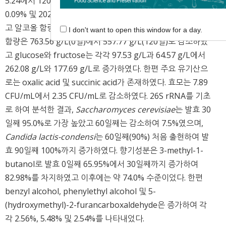
5.24에서 120일째 4.78로 감소하였고 산도 및 환원당은 각각
0.09% 및 202.65 g/L에서 0.18% 및 555.27 g/L로 증가하였
고 알코올 함량은 발효 종기에 5.0%를 나타내었다. Sucrose
I don't want to open this window for a day.
함량은 763.56 g/L(0일)에서 557.77 g/L(120일)로 감소하였
고 glucose와 fructose는 각각 97.53 g/L과 64.57 g/L에서
262.08 g/L와 177.69 g/L로 증가하였다. 한편 주요 유기산으
로는 oxalic acid 및 succinic acid가 존재하였다. 효모는 7.89
CFU/mL에서 2.35 CFU/mL로 감소하였다. 26S rRNA를 기초
로 하여 분석한 결과,
Saccharomyces cerevisiae
는 발효 30
일째 95.0%로 가장 높았고 60일째는 감소하여 7.5%였으며,
Candida lactis-condensi
는 60일째(90%) 처음 출현하여 발
효 90일째 100%까지 증가하였다. 향기성분은 3-methyl-1-
butanol로 발효 0일째 65.95%에서 30일째까지 증가하여
82.98%를 차지하였고 이후에는 약 74.0% 수준이었다. 한편
benzyl alcohol, phenylethyl alcohol 및 5-
(hydroxymethyl)-2-furancarboxaldehyde은 증가하여 각
각 2.56%, 5.48% 및 2.54%를 나타내었다.