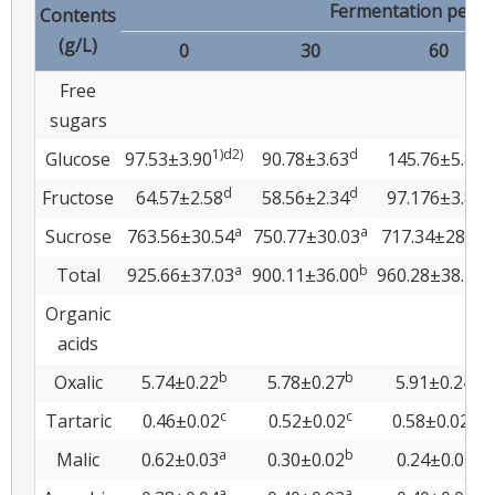
Fermentation period
Contents
(g/L)
0
30
60
Free
sugars
1)
d
2)
d
c
Glucose
97.53±3.90
90.78±3.63
145.76±5.83
d
d
c
Fructose
64.57±2.58
58.56±2.34
97.176±3.89
a
a
Sucrose
763.56±30.54
750.77±30.03
717.34±28.69
a
b
a
Total
925.66±37.03
900.11±36.00
960.28±38.41
Organic
acids
b
b
b
Oxalic
5.74±0.22
5.78±0.27
5.91±0.24
c
c
b
c
Tartaric
0.46±0.02
0.52±0.02
0.58±0.02
a
b
c
Malic
0.62±0.03
0.30±0.02
0.24±0.01
a
a
a