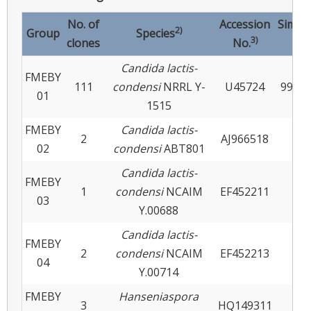
No. of
Accession
Simila
2)
Group
Species
3)
clones
No.
(%)
Candida lactis-
FMEBY
4)
111
condensi
NRRL Y-
U45724
99
-
01
1515
FMEBY
Candida lactis-
2
AJ966518
99
02
condensi
ABT801
Candida lactis-
FMEBY
1
condensi
NCAIM
EF452211
99
03
Y.00688
Candida lactis-
FMEBY
2
condensi
NCAIM
EF452213
99
04
Y.00714
FMEBY
Hanseniaspora
3
HQ149311
99