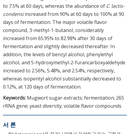
to 7.5% at 60 days, whereas the abundance of
C
.
lactis-
condensi
increased from 90% at 60 days to 100% at 90
days of fermentation. The major volatile flavor
compound, 3-methyl-1-butanol, considerably
increased from 65.95% to 82.98% after 30 days of
fermentation and slightly decreased thereafter. In
addition, the levels of benzyl alcohol, phenylethyl
alcohol, and 5-hydroxymethyl-2-furancarboxyaldehyde
increased to 2.56%, 5.48%, and 2.54%, respectively,
whereas isopentyl alcohol substantially decreased to
0.12%, at 120 days of fermentation.
Keywords:
Mugwort sugar-extracts; fermentation; 26S
rRNA gene; yeast diversity; volatile flavor compounds
서 론