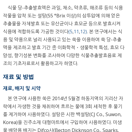
식물 당-추출발효액은 과일, 채소, 약초류, 해조류 등의 식용
작물을 압착 또는 설탕(55 °Brix 이상)의 삼투압에 의해 얻은
추출물을 자체발효 또는 유산균이나 효모균 등으로 발효시켜
식용에 적합하도록 가공한 것이다
(5
,
11
,
12)
. 본 연구에서는 식
용 및 약용으로 널리 사용되고 있는 쑥을 이용하여 쑥 당-추출
액을 제조하고 발효 기간 중 이화학적・생물학적 특성, 효모 다
양성, 향기성분 변화를 조사하여 다양한 식물추출발효음료 제
조의 기초자료로서 활용하고자 하였다.
재료 및 방법
재료, 배지 및 시약
본 연구에 사용한 쑥은 2014년 5월경 하동지역의 지리산 자
락에서 자생한 것을 채취하여 흐르는 물에 3회 세척한 후 물기
를 제거하여 사용하였다. 설탕은 시판 백설탕(CJ Co., Suwon,
Korea)을 진주소재 대형마트에서 구입하여 사용하였다. 미생
물 배양용 배지는 Difco사(Becton Dicknson Co., Sparks,