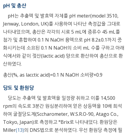
pH 및 총산
pH는 추출액 및 발효액 자체를 pH meter(model 3510,
Jenway, London, UK)를 사용하여 나타난 측정값을 그대로
나타내었으며, 총산은 각각의 시료 5 mL에 증류수 45 mL를
첨가 및 혼합하여 0.1 N NaOH 용액으로 pH 8.2±0.1까지 중
화시키는데 소요된 0.1 N NaOH의 소비 mL 수를 구하고 아래
식에서와 같이 젖산(lactic acid) 양으로 환산하여 총산으로 환
산하였다.
총산(%, as lacctic acid)=0.1 N NaOH 소비량×0.9
당도 및 환원당
당도는 추출액 및 발효액을 일정량 취하고 이를 14,500
rpm의 속도로 3분간 원심분리하여 얻은 상등액을 10배 희석
하여 굴절당도계(Sccharometer, W.S.R.O-90, Atago Co.,
Tokyo, Japan)로 측정하고 °Brix로 나타내었다. 환원당은
Miller
(13)
의 DNS법으로 분석하였다. 우선 환원당 측정에 필