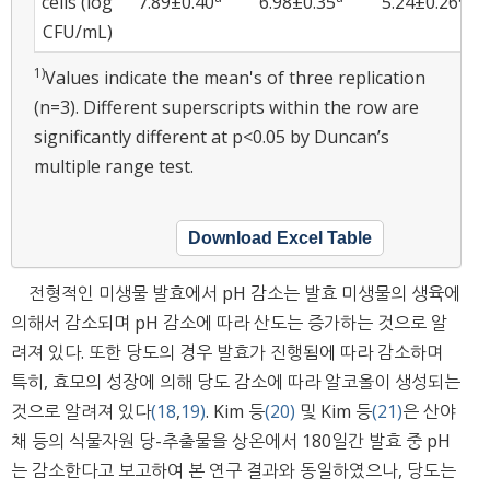
cells (log
7.89±0.40
6.98±0.35
5.24±0.26
CFU/mL)
1)
Values indicate the mean's of three replication
(n=3). Different superscripts within the row are
significantly different at p<0.05 by Duncan’s
multiple range test.
Download Excel Table
전형적인 미생물 발효에서 pH 감소는 발효 미생물의 생육에
의해서 감소되며 pH 감소에 따라 산도는 증가하는 것으로 알
려져 있다. 또한 당도의 경우 발효가 진행됨에 따라 감소하며
특히, 효모의 성장에 의해 당도 감소에 따라 알코올이 생성되는
것으로 알려져 있다
(18
,
19)
. Kim 등
(20)
및 Kim 등
(21)
은 산야
채 등의 식물자원 당-추출물을 상온에서 180일간 발효 중 pH
는 감소한다고 보고하여 본 연구 결과와 동일하였으나, 당도는