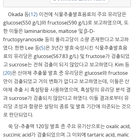
Okada 등
(12)
이전에 식물추출발효음료의 주요 유리당은
glucose(550 g/L)와 fructose(590 g/L)로 보고하였으며, 또
한 이들은 laminaribiose, maltose 및 β-D-
fructopyranoside 등의 올리고당이 소량 존재한다고 보고하
였다. 한편 Lee 등
(5)
은 3년간 발효·숙성시킨 식물추출발효음
료의 유리당은 glucose(567.83 g/L) 및 fructose가 검출되었
고 sucrose는 전혀 검출이 되지 않았다고 보고하였다. Kim 등
(20)
은 산야채 추출물 발효 중 유리당은 glucose와 fructose
만이 검출되었고 거의 변화가 없다고 보고하였는데, 이들은 산
야채 추출 시 흑설탕을 사용하였으며, 흑설탕의 유리당 분석 결
과 sucrose가 검출되지 않았다고 하였다. 이들 결과로부터 유
리당 조성과 함량은 설탕의 종류 및 발효 기간에 의존되는 것으
로 판단되었다.
쑥 당-추출액 120일 발효 중 주요 유기산으로는 oxalic acid,
succinic acid가 검출되었으며 그 이외에 tartaric acid, malic