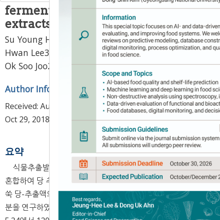
fermentation of mugwort sugar
extracts
Su Young Hong
1,
Woe Ja Jeong
2,
Hee Yul Lee
2,
Jin
Hwan Lee
3,
Chun Eun Hwang
2,
Su Cheol Kim
2,
,
Ok Soo Joo
2,
Kye Man Cho
2
*
Author Information & Copyright
▼
Received:
Aug 16, 2018
; Revised:
Oct 09, 2018
; Accepted:
Oct 29, 2018
요약
식물추출발효음료는 다양한 과채류, 약초류 및 해조류 등을
혼합하여 당 추출하여 자연 발효시키는 것이다. 본 연구에서는
쑥 당-추출액의 발효 중 이화학적 특성, 효모 다양성 및 향기성
분을 연구하였다. 쑥 당-추출액의 발효 중 pH는 발효 0일째