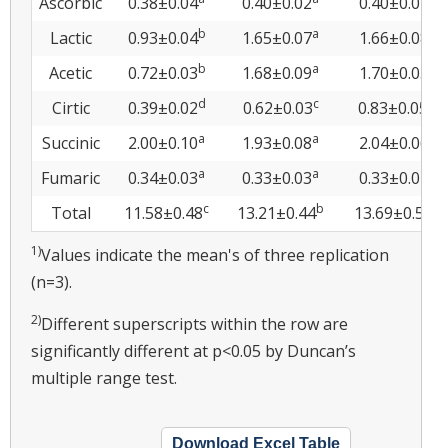
Ascorbic
0.38±0.04
0.40±0.02
0.40±0.01
b
a
a
Lactic
0.93±0.04
1.65±0.07
1.66±0.08
b
a
a
Acetic
0.72±0.03
1.68±0.09
1.70±0.05
d
c
b
Cirtic
0.39±0.02
0.62±0.03
0.83±0.05
a
a
a
Succinic
2.00±0.10
1.93±0.08
2.04±0.06
a
a
a
Fumaric
0.34±0.03
0.33±0.03
0.33±0.04
c
b
b
Total
11.58±0.48
13.21±0.44
13.69±0.55
1)
Values indicate the mean's of three replication
(n=3).
2)
Different superscripts within the row are
significantly different at p<0.05 by Duncan’s
multiple range test.
Download Excel Table