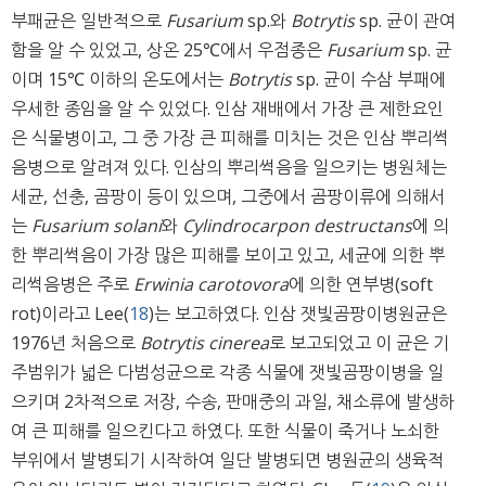
부패균은 일반적으로
Fusarium
sp.와
Botrytis
sp. 균이 관여
함을 알 수 있었고, 상온 25℃에서 우점종은
Fusarium
sp. 균
이며 15℃ 이하의 온도에서는
Botrytis
sp. 균이 수삼 부패에
우세한 종임을 알 수 있었다. 인삼 재배에서 가장 큰 제한요인
은 식물병이고, 그 중 가장 큰 피해를 미치는 것은 인삼 뿌리썩
음병으로 알려져 있다. 인삼의 뿌리썩음을 일으키는 병원체는
세균, 선충, 곰팡이 등이 있으며, 그중에서 곰팡이류에 의해서
는
Fusarium solani
와
Cylindrocarpon destructans
에 의
한 뿌리썩음이 가장 많은 피해를 보이고 있고, 세균에 의한 뿌
리썩음병은 주로
Erwinia carotovora
에 의한 연부병(soft
rot)이라고 Lee(
18
)는 보고하였다. 인삼 잿빛곰팡이병원균은
1976년 처음으로
Botrytis cinerea
로 보고되었고 이 균은 기
주범위가 넓은 다범성균으로 각종 식물에 잿빛곰팡이병을 일
으키며 2차적으로 저장, 수송, 판매중의 과일, 채소류에 발생하
여 큰 피해를 일으킨다고 하였다. 또한 식물이 죽거나 노쇠한
부위에서 발병되기 시작하여 일단 발병되면 병원균의 생육적