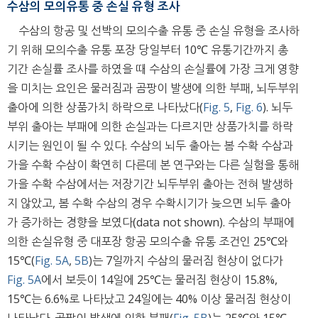
수삼의 모의유통 중 손실 유형 조사
수삼의 항공 및 선박의 모의수출 유통 중 손실 유형을 조사하
기 위해 모의수출 유통 포장 당일부터 10℃ 유통기간까지 총
기간 손실률 조사를 하였을 때 수삼의 손실률에 가장 크게 영향
을 미치는 요인은 물러짐과 곰팡이 발생에 의한 부패, 뇌두부위
출아에 의한 상품가치 하락으로 나타났다(
Fig. 5
,
Fig. 6
). 뇌두
부위 출아는 부패에 의한 손실과는 다르지만 상품가치를 하락
시키는 원인이 될 수 있다. 수삼의 뇌두 출아는 봄 수확 수삼과
가을 수확 수삼이 확연히 다른데 본 연구와는 다른 실험을 통해
가을 수확 수삼에서는 저장기간 뇌두부위 출아는 전혀 발생하
지 않았고, 봄 수확 수삼의 경우 수확시기가 늦으면 뇌두 출아
가 증가하는 경향을 보였다(data not shown). 수삼의 부패에
의한 손실유형 중 대포장 항공 모의수출 유통 조건인 25℃와
15℃(
Fig. 5A
,
5B
)는 7일까지 수삼의 물러짐 현상이 없다가
Fig. 5A
에서 보듯이 14일에 25℃는 물러짐 현상이 15.8%,
15℃는 6.6%로 나타났고 24일에는 40% 이상 물러짐 현상이
나타났다. 곰팡이 발생에 의한 부패(
Fig. 5B
)는 25℃와 15℃