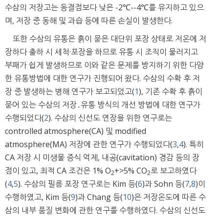
수삼의 저장고는 동결점보다 낮은 -2℃--4℃를 유지하고 있으
며, 저장 중 동해 및 과습 등에 따른 손실이 발생한다.
또한 수삼의 유통은 흙이 묻은 대단위 포장 상태로 저온에 저
장하다 출하 시 세척·포장을 하므로 유통 시 조직이 물러지고
부패가 쉽게 발생하므로 이와 같은 문제를 방지하기 위한 다양
한 유통방법에 대한 연구가 진행되어 왔다. 수삼의 수확 후 저
장 중 발생하는 병해 연구가 보고되었고(
1
), 기존 수확 후 흙이
묻어 있는 수삼의 저장․유통 방식의 개선 방법에 대한 연구가
수행되었다(
2
). 수삼의 신선도 연장을 위한 연구로는
controlled atmosphere(CA) 및 modified
atmosphere(MA) 저장에 관한 연구가 수행되었다(
3
,
4
). 특히
CA 저장 시 미생물 증식 억제, 내공(cavitation) 경감 등의 장
점이 있고, 최적 CA 조건은 1% O
+>5% CO
로 보고하였다
2
2
(
4
,
5
). 수삼의 필름 포장 연구로는 Kim 등(
6
)과 Sohn 등(
7
,
8
)이
수행하였고, Kim 등(
9
)과 Chang 등(
10
)은 저장온도에 따른 수
삼의 내부 품질 변화에 관한 연구를 수행하였다. 수삼의 신선도