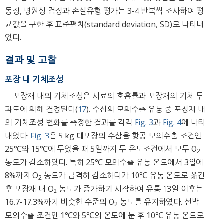
동정, 병원성 검정과 손실유형 평가는 3-4 반복씩 조사하여 평
균값을 구한 후 표준편차(standard deviation, SD)로 나타내
었다.
결과 및 고찰
포장 내 기체조성
포장재 내의 기체조성은 시료의 호흡률과 포장재의 기체 투
과도에 의해 결정된다(
17
). 수삼의 모의수출 유통 중 포장재 내
의 기체조성 변화를 측정한 결과를 각각
Fig. 3
과
Fig. 4
에 나타
내었다.
Fig. 3
은 5 kg 대포장의 수삼을 항공 모의수출 조건인
25℃와 15℃에 두었을 때 5일까지 두 온도조건에서 모두 O
2
농도가 감소하였다. 특히 25℃ 모의수출 유통 온도에서 3일에
8%까지 O
농도가 급격히 감소하다가 10℃ 유통 온도로 옮긴
2
후 포장재 내 O
농도가 증가하기 시작하여 유통 13일 이후는
2
16.7-17.3%까지 비슷한 수준의 O
농도를 유지하였다. 선박
2
모의수출 조건인 1℃와 5℃의 온도에 둔 후 10℃ 유통 온도로