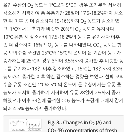
옮긴 수삼의 O
농도는 1℃보다 5℃의 경우 초기부터 서서히
2
감소하기 시작하여 총 유통기간 28일에 17.5-18.2%까지 감소
한 뒤 이후 좀 더 감소하여 15-16%까지 O
농도가 감소하였
2
고, 1℃에서는 초기와 비슷한 20%의 O
농도를 유지하다
2
10℃ 유통 시 감소하여 17.5-18.2%의 농도를 유지하다 이후
좀 더 감소하여 16%의 O
농도를 나타내었다. CO
농도는 항
2
2
공 모의수출 조건인 25℃와 15℃의 온도에 둔 기간에 농도가
증가하는데 25℃의 경우 3일에 3.5%까지 증가한 후 비슷한 농
도를 유지하다 13일 이후 감소하였고, 15℃는 13일까지 3.3%
농도까지 증가한 이후 약간 감소하는 경향을 보였다. 선박 모의
수출 유통 조건인 1℃와 5℃의 온도에 둔 수삼에서는 유통 중
농도가 서서히 증가하기 시작하여 유통 28일에 2%까지 증가
하였으나 이후 33일에 급격한 CO
농도가 포장재 내에서 감지
2
되어 4-5% 농도까지 증가하였다.
Fig. 3. .
Changes in O
(A) and
2
CO
(B) concentrations of fresh
2