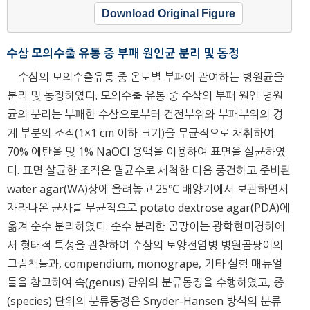
Download Original Figure
수삼 모의수출 유통 중 부패 원인균 분리 및 동정
수삼의 모의수출유통 중 온도별 부패에 관여하는 병원균을
분리 및 동정하였다. 모의수출 유통 중 수삼의 부패 원인 병원
균의 분리는 부패한 수삼으로부터 건전부위와 부패부위의 경
계 부분의 조직(1×1 cm 이하 크기)을 무균적으로 채취하여
70% 에탄올 및 1% NaOCl 용액을 이용하여 표면을 살균하였
다. 표면 살균한 조직은 멸균수로 세척한 다음 풍건하고 준비된
water agar(WA)상에 올려놓고 25℃ 배양기에서 보관하면서
자라나온 균사를 무균적으로 potato dextrose agar(PDA)에
옮겨 순수 분리하였다. 순수 분리한 곰팡이는 광학현미경하에
서 형태적 특성을 관찰하여 수삼의 토양전염병 병원곰팡이의
그림책들과, compendium, monogrape, 기타 실험 매뉴얼
들을 참고하여 속(genus) 단위의 분류동정을 수행하였고, 종
(species) 단위의 분류동정은 Snyder-Hansen 방식의 분류