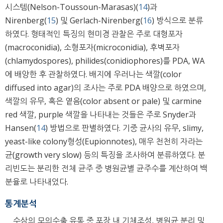
시스템(Nelson-Toussoun-Marasas)(
14
)과
Nirenberg(
15
) 및 Gerlach-Nirenberg(
16
) 방식으로 분류
하였다. 형태적인 특징의 현미경 관찰은 주로 대형포자
(macroconidia), 소형포자(microconidia), 후벽포자
(chlamydospores), philides(conidiophores)를 PDA, WA
에 배양한 후 관찰하였다. 배지에 우러나는 색깔(color
diffused into agar)의 조사는 주로 PDA 배양으로 하였으며,
색깔의 유무, 혹은 옅음(color absent or pale) 및 carmine
red 색깔, purple 색깔을 나타내는 것들은 주로 Snyder과
Hansen(
14
) 방법으로 판별하였다. 기중 균사의 유무, slimy,
yeast-like colony형성(Eupionnotes), 매우 천천히 자라는
균(growth very slow) 등의 특징을 조사하여 분류하였다. 분
리빈도는 분리한 전체 균주 중 병원균별 균주수를 계산하여 백
분율로 나타내었다.
통계분석
수삼의 모의수출 유통 중 포장 내 기체조성, 병원균 분리 및