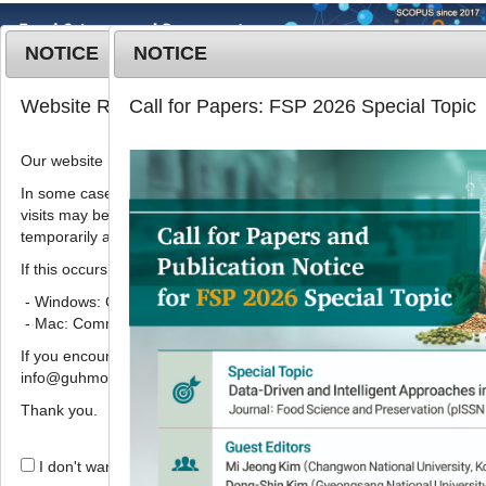
NOTICE
NOTICE
MENU
T
Website Renewal Notice
Call for Papers: FSP 2026 Special Topic
o
g
Our website has recently been renewed.
2018
;
25
(
6
):
641
-
650
g
pISSN: 1738-7248, eISSN: 2287-
l
In some cases, images, CSS files, or other settings saved in your b
7428
visits may be reused instead of downloading the latest files. As a r
e
DOI:
https://doi.org/10.11002/kjfp.2018.25.6.641
temporarily appear incorrectly or may not display properly.
n
Article
a
If this occurs, please perform a hard refresh.
v
- Windows: Ctrl + F5
봄 수확 수삼의 모의수출 유통 조건에서
i
- Mac: Command + Shift + R
환경별 품질 손실유형
g
If you encounter any errors or difficulties while using the website, p
a
,
장은하
1,
배영석
2
*
,
이지현
1
,
신일섭
1,
최지원
1
info@guhmok.com.
t
i
Thank you.
Quality loss of spring-harvested
o
fresh ginseng under simulated
n
I don't want to open this window for a day.
export and distribution conditions