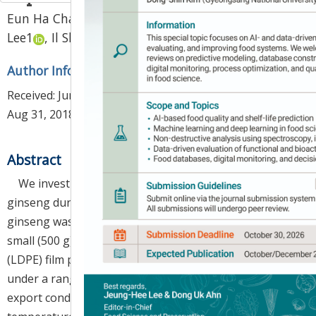
,
Eun Ha Chang
1,
Yeoung Seuk Bae
2
*
,
Ji Hyun
Lee
1
,
Il Sheob Shin
1,
Ji Weon Choi
1
Author Information & Copyright
▼
Received:
Jun 21, 2018
; Revised:
Aug 27, 2018
; Accepted:
Aug 31, 2018
Abstract
We investigated the causes of quality loss of fresh
ginseng during simulated export by air and ship. Fresh
ginseng was washed and packed in large (5 kg) or
small (500 g) functional low-density polyethylene
(LDPE) film packages. The packages were then stored
under a range of temperatures, to simulate various
export conditions. For export by air, the storage