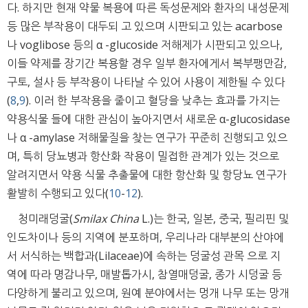
다. 하지만 현재 약물 복용에 따른 독성문제와 환자의 내성문제
등 많은 부작용이 대두되 고 있으며 시판되고 있는 acarbose
나 voglibose 등의 α -glucoside 저해제가 시판되고 있으나,
이들 약제를 장기간 복용할 경우 일부 환자에게서 복부팽만감,
구토, 설사 등 부작용이 나타날 수 있어 사용이 제한될 수 있다
(
8
,
9
). 이러 한 부작용을 줄이고 혈당을 낮추는 효과를 가지는
약용식물 들에 대한 관심이 높아지면서 새로운 α-glucosidase
나 α -amylase 저해물질을 찾는 연구가 꾸준히 진행되고 있으
며, 특히 당뇨병과 항산화 작용이 밀접한 관계가 있는 것으로
알려지면서 약용 식물 추출물에 대한 항산화 및 항당뇨 연구가
활발히 수행되고 있다(
10
-
12
).
청미래덩굴(
Smilax China
L.)는 한국, 일본, 중국, 필리핀 및
인도차이나 등의 지역에 분포하며, 우리나라 대부분의 산야에
서 서식하는 백합과(Lilaceae)에 속하는 덩굴성 관목 으로 지
역에 따라 명감나무, 매발톱가시, 참열매덩굴, 종가 시덩굴 등
다양하게 불리고 있으며, 원예 분야에서는 멍개 나무 또는 망개