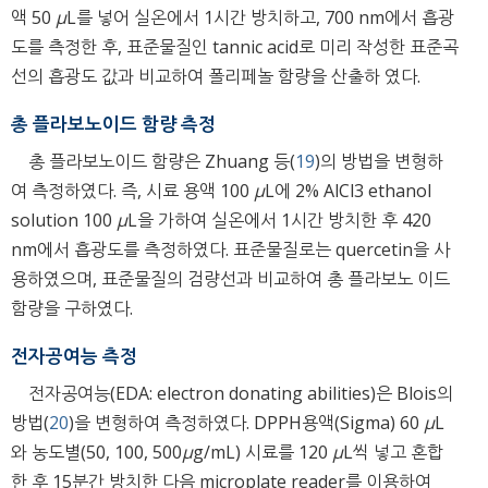
액 50
μ
L를 넣어 실온에서 1시간 방치하고, 700 nm에서 흡광
도를 측정한 후, 표준물질인 tannic acid로 미리 작성한 표준곡
선의 흡광도 값과 비교하여 폴리페놀 함량을 산출하 였다.
총 플라보노이드 함량 측정
총 플라보노이드 함량은 Zhuang 등(
19
)의 방법을 변형하
여 측정하였다. 즉, 시료 용액 100
μ
L에 2% AlCl3 ethanol
solution 100
μ
L을 가하여 실온에서 1시간 방치한 후 420
nm에서 흡광도를 측정하였다. 표준물질로는 quercetin을 사
용하였으며, 표준물질의 검량선과 비교하여 총 플라보노 이드
함량을 구하였다.
전자공여능 측정
전자공여능(EDA: electron donating abilities)은 Blois의
방법(
20
)을 변형하여 측정하였다. DPPH용액(Sigma) 60
μ
L
와 농도별(50, 100, 500
μ
g/mL) 시료를 120
μ
L씩 넣고 혼합
한 후 15분간 방치한 다음 microplate reader를 이용하여