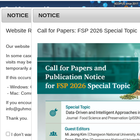
NOTICE
NOTICE
MENU
T
Website Renewal Notice
Call for Papers: FSP 2026 Special Topic
o
g
Our website has recently been renewed.
2014
;
21
(
2
):
254
-
263
g
pISSN: 1738-7248, eISSN: 2287-7428
l
In some cases, images, CSS files, or other settings saved in your b
DOI:
https://doi.org/10.11002/kjfp.2014.21.2.254
visits may be reused instead of downloading the latest files. As a r
e
temporarily appear incorrectly or may not display properly.
n
ARTICLE
a
If this occurs, please perform a hard refresh.
청미래덩굴(
Smilax China
L.) 추출물
v
- Windows: Ctrl + F5
i
의 항산화 및 α-amylase와 α-
- Mac: Command + Shift + R
g
glucosidase 저해활성
If you encounter any errors or difficulties while using the website, p
a
,
info@guhmok.com.
이수연
1,
김정환
1,
박정미
1,
이인철
2,
이진영
1
*
t
i
Thank you.
Antioxidant activity and inhibition
o
activity against α-amylase and α-
n
I don't want to open this window for a day.