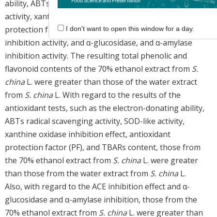
ability, ABTs radical scavenging activities, SOD-like
activity, xanthine oxidase inhibition effect, antioxidant
protection factor (PF), TBARs content and ACE
I don't want to open this window for a day.
inhibition activity, and α-glucosidase, and α-amylase
inhibition activity. The resulting total phenolic and
flavonoid contents of the 70% ethanol extract from
S.
china
L. were greater than those of the water extract
from
S. china
L. With regard to the results of the
antioxidant tests, such as the electron-donating ability,
ABTs radical scavenging activity, SOD-like activity,
xanthine oxidase inhibition effect, antioxidant
protection factor (PF), and TBARs content, those from
the 70% ethanol extract from
S. china
L. were greater
than those from the water extract from
S. china
L.
Also, with regard to the ACE inhibition effect and α-
glucosidase and α-amylase inhibition, those from the
70% ethanol extract from
S. china
L. were greater than