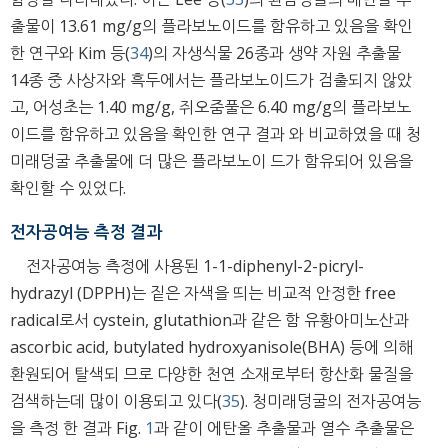
출물이 13.61 mg/g의 플라보노이드를 함유하고 있음을 확인
한 연구와 Kim 등(
34
)의 자생식물 26종과 생약 자원 추출물
14종 중 사상자와 흑두에서는 플라보노이드가 검출되지 않았
고, 어성초는 1.40 mg/g, 쥐오줌풀은 6.40 mg/g의 플라보노
이드를 함유하고 있음을 확인한 연구 결과 와 비교하였을 때 청
미래덩굴 추출물에 더 많은 플라보노이 드가 함유되어 있음을
확인할 수 있었다.
전자공여능 측정 결과
전자공여능 측정에 사용된 1-1-diphenyl-2-picryl-
hydrazyl (DPPH)는 짙은 자색을 띄는 비교적 안정한 free
radical로서 cystein, glutathion과 같은 함 유황아미노산과
ascorbic acid, butylated hydroxyanisole(BHA) 등에 의해
환원되어 탈색되 므로 다양한 천연 소재로부터 항산화 물질을
검색하는데 많이 이용되고 있다(
35
). 청미래덩굴의 전자공여능
을 측정 한 결과 Fig.
1
과 같이 에탄올 추출물과 열수 추출물은