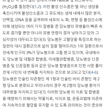
(H
O
)를 통칭한다(
1
,
2
). 이런 활성 산소종은 멜 라닌 생성을
2
2
촉진시키며 활성산소종과 그 유도체는 생체 내에서 많은 분자,
단백질, DNA 등을 공격하여 세포의 노 화, 변형 등 활성산소에
의해 생성되는 여러 가지 질병들 중 당뇨병의 유병율이 빠른 속
도로 증가할 뿐만 아니라 유병 연령이 점차 낮아지고 있어 그
심각성이 대두되고 있다(
3
). 당뇨병은 고혈당을 특징으로 하는
일련의 대사 질환군으로 삶의 질을 떨어뜨리는 1위 질환으로서
전세계 인구의 3%가 당뇨병으로 고통 받고 있으며, 국내에서
도 당뇨병 및 대혈관 합병증, 미세혈관합병증, 당뇨병성 신경
병증 및 신장질환 등과 같은 당뇨병 합병증으로 인한 사망 률이
전체 사인의 네 번째를 차지하는 것으로 보고되고 있다(
4
-
6
).
당뇨병은 인슐린 의존형인 제 1형과 인슐린 비의 존형인 제 2
형 당뇨로 분류되고 우리나라의 경우 제 2형의 당뇨병 환자가
대부분을 차지하고 있다(
7
). 이러한 당뇨병 의 치료 및 합병증
을 예방하기 위해서는 약물치료, 식이요 법, 운동요법에 의존하
여 지속적으로 혈당을 유지할 수 있 도록 관리하는 것이 중요하