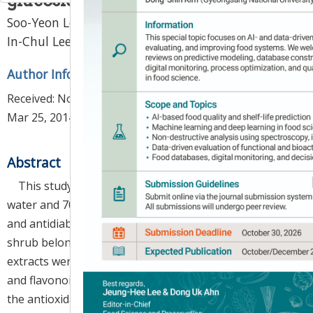
glucosidase of
Smilax China
L.
Soo-Yeon Lee
1,
Jeung-Hoan Kim
1,
Jung-Mi Park
1,
,
In-Chul Lee
2,
Jin-Young Lee
1
*
Author Information & Copyright
▼
Received:
Nov 8, 2013
; Revised:
Feb 25, 2014
; Accepted:
Mar 25, 2014
Abstract
This study was carried out to analyze the effects of
water and 70% ethanol extract on the antioxidative
and antidiabetic activities of
Smilax china
L., a vine
shrub belonging to the lily family. The activities of the
extracts were measured based on the total phenolic
and flavonoid contents and through on the results of
the antioxidant tests, such as the electron-donating