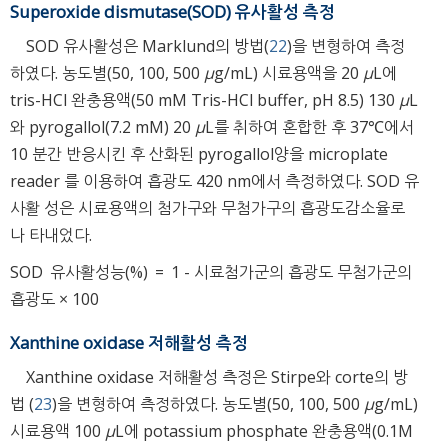
Superoxide dismutase(SOD) 유사활성 측정
SOD 유사활성은 Marklund의 방법(
22
)을 변형하여 측정
하였다. 농도별(50, 100, 500
μ
g/mL) 시료용액을 20
μ
L에
tris-HCl 완충용액(50 mM Tris-HCl buffer, pH 8.5) 130
μ
L
와 pyrogallol(7.2 mM) 20
μ
L를 취하여 혼합한 후 37℃에서
10 분간 반응시킨 후 산화된 pyrogallol양을 microplate
reader 를 이용하여 흡광도 420 nm에서 측정하였다. SOD 유
사활 성은 시료용액의 첨가구와 무첨가구의 흡광도감소율로
나 타내었다.
SOD
유사활성능(%)
=
1
-
시료첨가군의 흡광도
무첨가군의
흡광도
×
100
Xanthine oxidase 저해활성 측정
Xanthine oxidase 저해활성 측정은 Stirpe와 corte의 방
법 (
23
)을 변형하여 측정하였다. 농도별(50, 100, 500
μ
g/mL)
시료용액 100
μ
L에 potassium phosphate 완충용액(0.1M