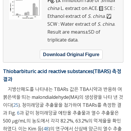
Fig. (5.
Inhibition rate of
Smilax
china
L. extract on ACE.
SCE :
Ethanol extract of
S. china
.
SCW : Water extract of
S. china
.
Result are means±SD of
triplicate data.
Download Original Figure
Thiobarbituric acid reactive substances(TBARS) 측정
결과
지방산패도를 나타내는 TBARs 값은 TBA시약과 반응하 여
붉은색을 띄는 malondialdehyde(MA)의 생성량을 나타 낸 것
이다(
25
). 청미래덩굴 추출물을 첨가하여 TBARs를 측정한 결
과 Fig.
6
과 같이 청미래덩굴 에탄올 추출물과 열수 추출물은
500
μ
g/mL의 농도에서 각각 82.2%, 63.2%의 억제율을 확인
하였다. 이는 Kim 등(
48
)의 연구에서 산삼배 양근의 열수 추출