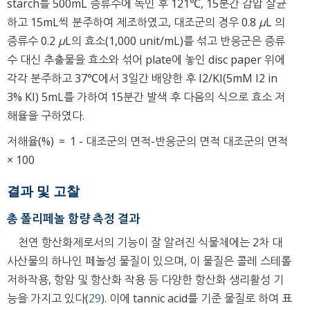
starch를 500mL 증류수에 녹인 후 121℃, 15분간 감압 살균
하고 15mL씩 분주하여 제조하였고, 대조군의 경우 0.8
μ
L 의
증류수 0.2
μ
L의 효소(1,000 unit/mL)를 섞고 반응군은 증류
수 대신 추출물을 효소와 섞어 plate에 놓인 disc paper 위에
각각 분주하고 37℃에서 3일간 배양한 후 I2/KI(5mM I2 in
3% KI) 5mL를 가하여 15분간 발색 후 다음의 식으로 효소 저
해율을 구하였다.
저해율(%)
=
1
-
대조군의 면적-반응군의 면적
대조군의 면적
×
100
결과 및 고찰
총 폴리페놀 함량 측정 결과
천연 항산화제로서의 기능이 잘 알려진 식물체에는 2차 대
사산물의 하나인 페놀성 물질이 있으며, 이 물질은 콜레 스테롤
저하작용, 항암 및 항산화 작용 등 다양한 항산화 생리활성 기
능을 가지고 있다(
29
). 이에 tannic acid를 기준 물질로 하여 표