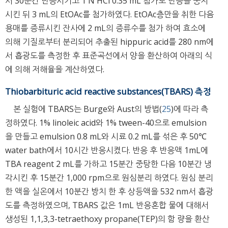
서 30분간 반응시키고 1 N HCl 0.35 mL 첨가로 반응을 중지
시킨 뒤 3 mL의 EtOAc를 첨가하였다. EtOAc층만을 취한 다음
용매를 증류시킨 잔사에 2 mL의 증류수를 첨가 하여 효소에
의해 기질로부터 분리되어 추출된 hippuric acid를 280 nm에
서 흡광도를 측정한 후 표준곡선에서 양을 환산하여 아래의 식
에 의해 저해율을 계산하였다.
Thiobarbituric acid reactive substances(TBARS) 측정
본 실험에 TBARS는 Burge와 Aust의 방법(
25
)에 따라 측
정하였다. 1% linoleic acid와 1% tween-40으로 emulsion
을 만들고 emulsion 0.8 mL와 시료 0.2 mL를 섞은 후 50℃
water bath에서 10시간 반응시켰다. 반응 후 반응액 1mL에
TBA reagent 2 mL를 가하고 15분간 중탕한 다음 10분간 냉
각시킨 후 15분간 1,000 rpm으로 원심분리 하였다. 원심 분리
한 액을 실온에서 10분간 방치 한 후 상등액을 532 nm서 흡광
도를 측정하였으며, TBARS 값은 1mL 반응혼합 물에 대해서
생성된 1,1,3,3-tetraethoxy propane(TEP)의 함 량을 환산