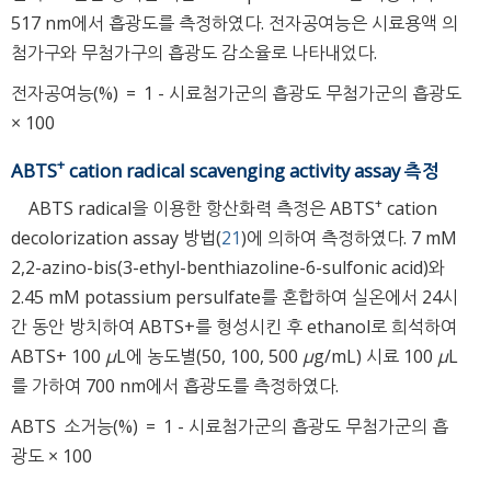
517 nm에서 흡광도를 측정하였다. 전자공여능은 시료용액 의
첨가구와 무첨가구의 흡광도 감소율로 나타내었다.
전자공여능(%)
=
1
-
시료첨가군의 흡광도
무첨가군의 흡광도
×
100
+
ABTS
cation radical scavenging activity assay 측정
+
ABTS radical을 이용한 항산화력 측정은 ABTS
cation
decolorization assay 방법(
21
)에 의하여 측정하였다. 7 mM
2,2-azino-bis(3-ethyl-benthiazoline-6-sulfonic acid)와
2.45 mM potassium persulfate를 혼합하여 실온에서 24시
간 동안 방치하여 ABTS+를 형성시킨 후 ethanol로 희석하여
ABTS+ 100
μ
L에 농도별(50, 100, 500
μ
g/mL) 시료 100
μ
L
를 가하여 700 nm에서 흡광도를 측정하였다.
ABTS
소거능(%)
=
1
-
시료첨가군의 흡광도
무첨가군의 흡
광도
×
100