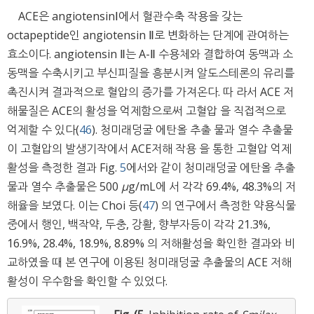
ACE은 angiotensinⅠ에서 혈관수축 작용을 갖는
octapeptide인 angiotensin Ⅱ로 변화하는 단계에 관여하는
효소이다. angiotensin Ⅱ는 A-Ⅱ 수용체와 결합하여 동맥과 소
동맥을 수축시키고 부신피질을 흥분시켜 알도스테론의 유리를
촉진시켜 결과적으로 혈압의 증가를 가져온다. 따 라서 ACE 저
해물질은 ACE의 활성을 억제함으로써 고혈압 을 직접적으로
억제할 수 있다(
46
). 청미래덩굴 에탄올 추출 물과 열수 추출물
이 고혈압의 발생기작에서 ACE저해 작용 을 통한 고혈압 억제
활성을 측정한 결과 Fig.
5
에서와 같이 청미래덩굴 에탄올 추출
물과 열수 추출물은 500
μ
g/mL에 서 각각 69.4%, 48.3%의 저
해율을 보였다. 이는 Choi 등(
47
) 의 연구에서 측정한 약용식물
중에서 행인, 백작약, 두충, 강활, 향부자등이 각각 21.3%,
16.9%, 28.4%, 18.9%, 8.89% 의 저해활성을 확인한 결과와 비
교하였을 때 본 연구에 이용된 청미래덩굴 추출물의 ACE 저해
활성이 우수함을 확인할 수 있었다.