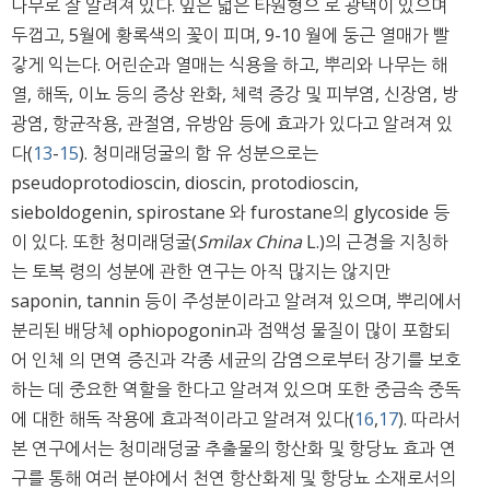
나무로 잘 알려져 있다. 잎은 넓은 타원형으 로 광택이 있으며
두껍고, 5월에 황록색의 꽃이 피며, 9-10 월에 둥근 열매가 빨
갛게 익는다. 어린순과 열매는 식용을 하고, 뿌리와 나무는 해
열, 해독, 이뇨 등의 증상 완화, 체력 증강 및 피부염, 신장염, 방
광염, 항균작용, 관절염, 유방암 등에 효과가 있다고 알려져 있
다(
13
-
15
). 청미래덩굴의 함 유 성분으로는
pseudoprotodioscin, dioscin, protodioscin,
sieboldogenin, spirostane 와 furostane의 glycoside 등
이 있다. 또한 청미래덩굴(
Smilax China
L.)의 근경을 지칭하
는 토복 령의 성분에 관한 연구는 아직 많지는 않지만
saponin, tannin 등이 주성분이라고 알려져 있으며, 뿌리에서
분리된 배당체 ophiopogonin과 점액성 물질이 많이 포함되
어 인체 의 면역 증진과 각종 세균의 감염으로부터 장기를 보호
하는 데 중요한 역할을 한다고 알려져 있으며 또한 중금속 중독
에 대한 해독 작용에 효과적이라고 알려져 있다(
16
,
17
). 따라서
본 연구에서는 청미래덩굴 추출물의 항산화 및 항당뇨 효과 연
구를 통해 여러 분야에서 천연 항산화제 및 항당뇨 소재로서의