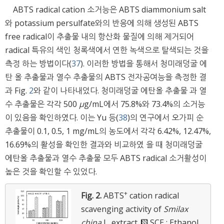
ABTS radical cation 소거능은 ABTS diammonium salt
와 potassium persulfate와의 반응에 의해 생성된 ABTS
free radical이 추출물 내의 항산화 물질에 의해 제거되어
radical 특유의 색인 청록색에서 연한 녹색으로 탈색되는 것을
측정 하는 방법이다(
37
). 이러한 방법을 통해서 청미래덩굴 에
탄 올 추출물과 열수 추출물의 ABTS 전자공여능을 측정한 결
과 Fig.
2
와 같이 나타내었다. 청미래덩굴 에탄올 추출물 과 열
수 추출물은 각각 500
μ
g/mL에서 75.8%와 73.4%의 소거능
이 있음을 확인하였다. 이는 Yu 등(
38
)의 연구에서 오가피 순
추출물이 0.1, 0.5, 1 mg/mL의 농도에서 각각 6.42%, 12.47%,
16.69%의 활성을 확인한 결과와 비교하였 을 때 청미래덩굴
에탄올 추출물과 열수 추출물 모두 ABTS radical 소거활성이
높은 것을 확인할 수 있었다.
+
Fig. 2.
ABTS
cation radical
scavenging activity of
Smilax
china
L. extract.
SCE : Ethanol