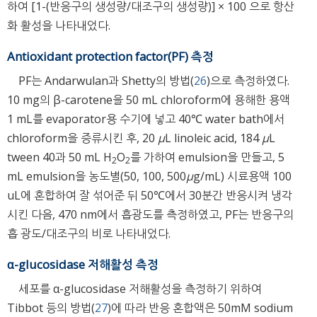
하여 [1-(반응구의 생성량/대조구의 생성량)] × 100 으로 항산
화 활성을 나타내었다.
Antioxidant protection factor(PF) 측정
PF는 Andarwulan과 Shetty의 방법(
26
)으로 측정하였다.
10 mg의 β-carotene을 50 mL chloroform에 용해한 용액
1 mL를 evaporator용 수기에 넣고 40℃ water bath에서
chloroform을 증류시킨 후, 20
μ
L linoleic acid, 184
μ
L
tween 40과 50 mL H
O
를 가하여 emulsion을 만들고, 5
2
2
mL emulsion을 농도별(50, 100, 500
μ
g/mL) 시료용액 100
uL에 혼합하여 잘 섞어준 뒤 50℃에서 30분간 반응시켜 냉각
시킨 다음, 470 nm에서 흡광도를 측정하였고, PF는 반응구의
흡 광도/대조구의 비로 나타내었다.
α-glucosidase 저해활성 측정
세포를 α-glucosidase 저해활성을 측정하기 위하여
Tibbot 등의 방법(
27
)에 따라 반응 혼합액은 50mM sodium