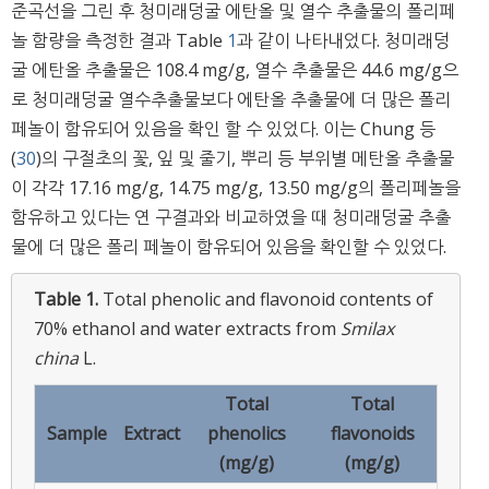
준곡선을 그린 후 청미래덩굴 에탄올 및 열수 추출물의 폴리페
놀 함량을 측정한 결과 Table
1
과 같이 나타내었다. 청미래덩
굴 에탄올 추출물은 108.4 mg/g, 열수 추출물은 44.6 mg/g으
로 청미래덩굴 열수추출물보다 에탄올 추출물에 더 많은 폴리
페놀이 함유되어 있음을 확인 할 수 있었다. 이는 Chung 등
(
30
)의 구절초의 꽃, 잎 및 줄기, 뿌리 등 부위별 메탄올 추출물
이 각각 17.16 mg/g, 14.75 mg/g, 13.50 mg/g의 폴리페놀을
함유하고 있다는 연 구결과와 비교하였을 때 청미래덩굴 추출
물에 더 많은 폴리 페놀이 함유되어 있음을 확인할 수 있었다.
Table 1.
Total phenolic and flavonoid contents of
70% ethanol and water extracts from
Smilax
china
L.
Total
Total
Sample
Extract
phenolics
flavonoids
(mg/g)
(mg/g)