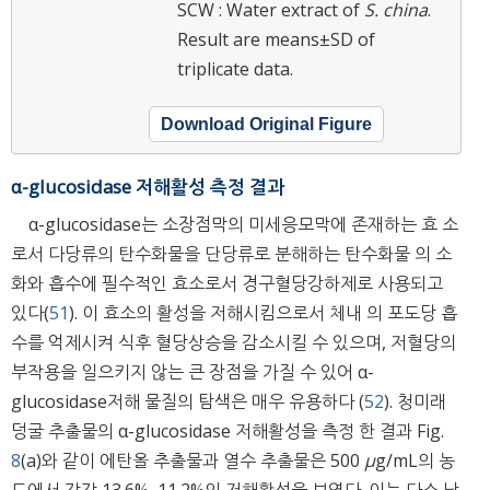
SCW : Water extract of
S. china
.
Result are means±SD of
triplicate data.
Download Original Figure
α-glucosidase 저해활성 측정 결과
α-glucosidase는 소장점막의 미세응모막에 존재하는 효 소
로서 다당류의 탄수화물을 단당류로 분해하는 탄수화물 의 소
화와 흡수에 필수적인 효소로서 경구혈당강하제로 사용되고
있다(
51
). 이 효소의 활성을 저해시킴으로서 체내 의 포도당 흡
수를 억제시켜 식후 혈당상승을 감소시킬 수 있으며, 저혈당의
부작용을 일으키지 않는 큰 장점을 가질 수 있어 α-
glucosidase저해 물질의 탐색은 매우 유용하다 (
52
). 청미래
덩굴 추출물의 α-glucosidase 저해활성을 측정 한 결과 Fig.
8
(a)와 같이 에탄올 추출물과 열수 추출물은 500
μ
g/mL의 농
도에서 각각 13.6%, 11.2%의 저해활성을 보였다. 이는 다소 낮