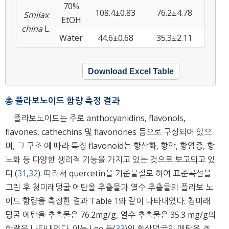
70%
108.4±0.83
76.2±4.78
Smilax
EtOH
china
L.
Water
44.6±0.68
35.3±2.11
Download Excel Table
총 플라보노이드 함량 측정 결과
플라보노이드는 주로 anthocyanidins, flavonols,
flavones, cathechins 및 flavonones 등으로 구성되어 있으
며, 그 구조 에 따라 특정 flavonoid는 항산화, 항암, 항염증, 항
노화 등 다양한 생리적 기능을 가지고 있는 것으로 보고되고 있
다 (
31
,
32
). 따라서 quercetin을 기준물질로 하여 표준곡선을
그린 후 청미래덩굴 에탄올 추출물과 열수 추출물의 플라보 노
이드 함량을 측정한 결과 Table
1
와 같이 나타내었다. 청미래
덩굴 에탄올 추출물은 76.2mg/g, 열수 추출물은 35.3 mg/g의
함량을 나타내었다. 이는 Lee 등(
33
)의 환삼덩굴의 메탄올 추