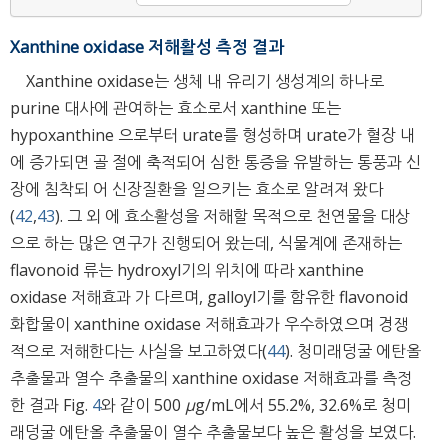
Xanthine oxidase 저해활성 측정 결과
Xanthine oxidase는 생체 내 유리기 생성계의 하나로
purine 대사에 관여하는 효소로서 xanthine 또는
hypoxanthine 으로부터 urate를 형성하며 urate가 혈장 내
에 증가되면 골 절에 축적되어 심한 통증을 유발하는 통풍과 신
장에 침착되 어 신장질환을 일으키는 효소로 알려져 왔다
(
42
,
43
). 그 외 에 효소활성을 저해할 목적으로 천연물을 대상
으로 하는 많은 연구가 진행되어 왔는데, 식물계에 존재하는
flavonoid 류는 hydroxyl기의 위치에 따라 xanthine
oxidase 저해효과 가 다르며, galloyl기를 함유한 flavonoid
화합물이 xanthine oxidase 저해효과가 우수하였으며 경쟁
적으로 저해한다는 사실을 보고하였다(
44
). 청미래덩굴 에탄올
추출물과 열수 추출물의 xanthine oxidase 저해효과를 측정
한 결과 Fig.
4
와 같이 500
μ
g/mL에서 55.2%, 32.6%로 청미
래덩굴 에탄올 추출물이 열수 추출물보다 높은 활성을 보였다.