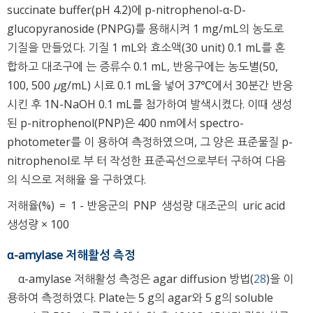
succinate buffer(pH 4.2)에 p-nitrophenol-α-D-
glucopyranoside (PNPG)를 용해시켜 1 mg/mL의 농도로
기질을 만들었다. 기질 1 mL와 효소액(30 unit) 0.1 mL를 혼
합하고 대조구에 는 증류수 0.1 mL, 반응구에는 농도별(50,
100, 500
μ
g/mL) 시료 0.1 mL을 넣어 37℃에서 30분간 반응
시킨 후 1N-NaOH 0.1 mL를 첨가하여 발색시켰다. 이때 생성
된 p-nitrophenol(PNP)은 400 nm에서 spectro-
photometer를 이 용하여 측정하였으며, 그 양은 표준물질 p-
nitrophenol로 부 터 작성한 표준곡선으로부터 구하여 다음
의 식으로 저해율 을 구하였다.
저해율(%)
=
1
-
반응군의
PNP
생성량
대조군의
uric acid
생성량
×
100
α-amylase 저해활성 측정
α-amylase 저해활성 측정은 agar diffusion 방법(
28
)을 이
용하여 측정하였다. Plate는 5 g의 agar와 5 g의 soluble