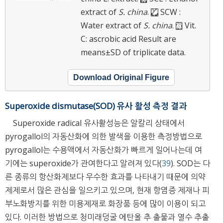
extract of
S. china
.
SCW :
Water extract of
S. china
.
Vit.
C: ascrobic acid
Result are
means±SD of triplicate data.
Download Original Figure
Superoxide dismutase(SOD) 유사 활성 측정 결과
Superoxide radical 유사활성능은 알칼리 상태에서
pyrogallol의 자동산화에 의한 발색을 이용한 측정방법으로
pyrogallol는 수용액에서 자동산화가 빠르게 일어나는데 여
기에는 superoxide가 관여한다고 알려져 있다(
39
). SOD는 다
른 종류의 항산화제보다 우수한 효과를 나타내기 때문에 의약
제제로서 많은 관심을 일으키고 있으며, 현재 항염증 제재나 피
부노화방지를 위한 미용제재로 화장품 등에 많이 이용이 되고
있다. 이러한 방법으로 청미래덩굴 에탄올 추 출물과 열수 추출