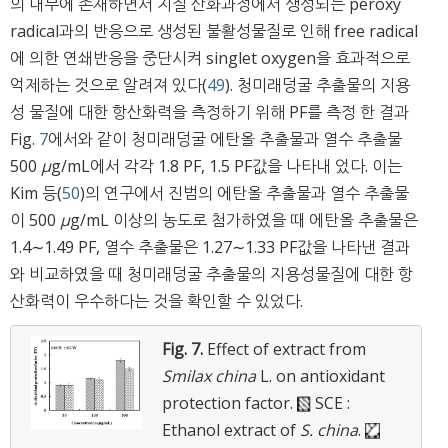
의 내부에 존재하면서 지질 산화과정에서 생성되는 peroxy
radical과의 반응으로 생성된 불활성물질로 인해 free radical
에 의한 연쇄반응을 중단시켜 singlet oxygen을 효과적으로
억제하는 것으로 알려져 있다(
49
). 청미래덩굴 추출물의 지용
성 물질에 대한 항산화력을 측정하기 위해 PF를 측정 한 결과
Fig.
7
에서와 같이 청미래덩굴 에탄올 추출물과 열수 추출물
500
μ
g/mL에서 각각 1.8 PF, 1.5 PF값을 나타내 었다. 이는
Kim 등(
50
)의 연구에서 진범의 에탄올 추출물과 열수 추출물
이 500
μ
g/mL 이상의 농도로 첨가하였을 때 에탄올 추출물은
1.4∼1.49 PF, 열수 추출물은 1.27∼1.33 PF값을 나타낸 결과
와 비교하였을 때 청미래덩굴 추출물의 지용성물질에 대한 항
산화력이 우수하다는 것을 확인할 수 있었다.
Fig. 7.
Effect of extract from
Smilax china
L. on antioxidant
protection factor.
SCE :
Ethanol extract of
S. china
.