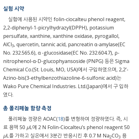
실험 시약
실험에 사용된 시약인 folin-ciocalteu phenol reagent,
2,2-diphenyl-1-picrylhydrazyl(DPPH), potassium
persulfate, xanthine, xanthine oxidase, pyrogallol,
AlCl
, quercetin, tannic acid, pancreatin α-amylase(EC
3
No. 232.565.6), α -glucosidase(EC No. 232.604.7), ρ-
nitrophenol-α-D-glucophyansoside (PNPG) 등은 Sigma
Chemical Co.(St. Louis, MO, USA)에서 구입하였으며, 2,2’-
Azino-bis(3-ethylbenzothiazoline-6-sulfonic acid)는
Wako Pure Chemical Industries. Ltd.(Japan)에서 구 입하
였다.
총 폴리페놀 함량 측정
폴리페놀 정량은 AOAC(
18
)를 변형하여 정량하였다. 즉, 시
료 용액 50
μ
L에 2 N Folin-Ciocalteu’s phenol reagent 50
μ
L를 가하고 실온에서 3분간 반응시킨 후 0.7 M Na
CO
용
2
3