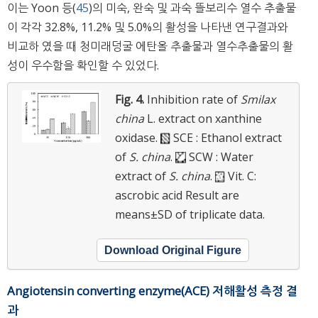
이는 Yoon 등(
45
)의 미숙, 완숙 및 과숙 뜰보리수 열수 추출물
이 각각 32.8%, 11.2% 및 5.0%의 활성을 나타낸 연구결과와
비교하 였을 때 청미래덩굴 에탄올 추출물과 열수추출물의 활
성이 우수함을 확인할 수 있었다.
Fig. 4.
Inhibition rate of
Smilax
china
L. extract on xanthine
oxidase.
SCE : Ethanol extract
of
S. china
.
SCW : Water
extract of
S. china
.
Vit. C:
ascrobic acid
Result are
means±SD of triplicate data.
Download Original Figure
Angiotensin converting enzyme(ACE) 저해활성 측정 결
과