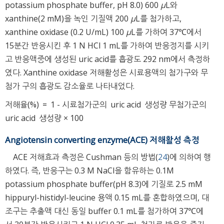
potassium phosphate buffer, pH 8.0) 600
μ
L와
xanthine(2 mM)을 녹인 기질액 200
μ
L를 첨가하고,
xanthine oxidase (0.2 U/mL) 100
μ
L를 가하여 37℃에서
15분간 반응시킨 후 1 N HCl 1 mL를 가하여 반응정지를 시키
고 반응액중에 생성된 uric acid를 흡광도 292 nm에서 측정하
였다. Xanthine oxidase 저해활성은 시료용액의 첨가구와 무
첨가 구의 흡광도 감소율로 나타내었다.
저해율(%)
=
1
-
시료첨가군의
uric acid
생성량
무첨가군의
uric acid
생성량
×
100
Angiotensin converting enzyme(ACE) 저해활성 측정
ACE 저해효과 측정은 Cushman 등의 방법(
24
)에 의하여 행
하였다. 즉, 반응구는 0.3 M NaCl을 함유하는 0.1M
potassium phosphate buffer(pH 8.3)에 기질로 2.5 mM
hippuryl-histidyl-leucine 용액 0.15 mL를 혼합하였으며, 대
조구는 추출액 대신 동일 buffer 0.1 mL를 첨가하여 37℃에