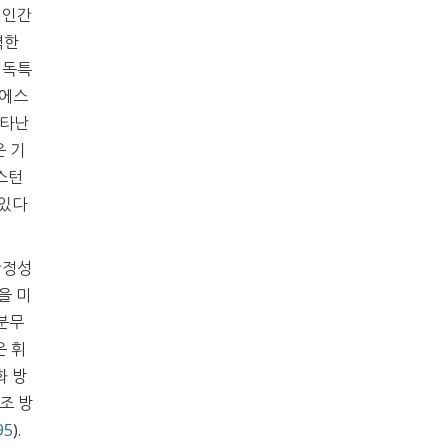
 인간
력한
 독특
 에스
나타난
은 기
스턴
 있다
안정성
을 미
 분무
은 휘
화 방
조 방
95
).