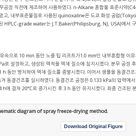
공정 직전에 제조하여 사용하였다. n-Alkane 혼합물 표준시약(C4-
구입하였고, 내부표준물질로 사용된 quinoxaline은 도쿄 화성 공업(Tokyo
-grade water는 J.T.Baker(Philipsburg, NJ, USA)에서
 유속으로 10 min 동안 노즐 팁 리프트가1.0 mm인 내부혼합형 이유
 kPa로 설정하고, 생성된 액적을 액체 질소에 침지시켰다. 분무 공정 후
 1 h 동안 방치하여 액체 질소를 증발시켰다. 이어서 샘플을 동결건조
orea)로 옮겨 동결건조를 실시하였다. 동결건조 공정은 0.133 kPa의 압력에
 4 h에 걸쳐 20°C로 증가시킨 후 3 h 동안 유지시켰다. 최종 건조된
hematic diagram of spray freeze-drying method.
Download Original Figure