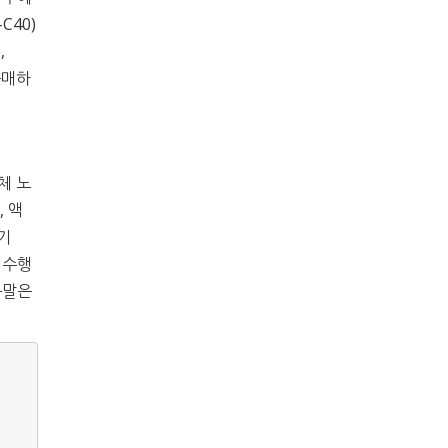
C40)
,
 구매하
체 노
, 액
기
서 수행
 분말은