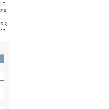
를 모
 혼합
0 이상
계산되