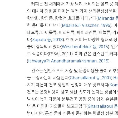
커피는 전 세계에서 가장 널리 소비되는 음료 중 하
의 대사에 영향을 미치는 여러 가지 생리활성성분을 
항산화, 항염증, 항혈전 효과를 나타낸다(
Miranda 등
한 풍미를 나타낸다(
Maarse과 Visscher, 1996
).
테르류, 파이롤류, 피리딘류, 파이라진류, 페놀류, 
다(
Zapata 등, 2018
). 현재 커피는 다양한 형태로
술이 접목되고 있다(
Weschenfelder 등, 2015
). 
트 식품이다(FSSAI, 2011). 이와 같은 인스
(
Ishwarya과 Anandharamakrishnan, 2015
).
건조는 일반적으로 저장 및 운송비용을 줄이고 추
을 보장하는데 사용된다(
Gharsallaoui 등, 2007
;
He
치기 때문에 건조 방법의 선정이 매우 중요하다(
Kom
건조는 운영비용이 낮고 생산 속도가 높다는 장점이 
발성이 높기 때문에 분무건조 공정 중에 쉽게 손실된
법 등 다양한 기술들이 보고되었다(
Gharsallaoui 등
법이지만, 공정 중에 식품에 존재하는 휘발성 성분 