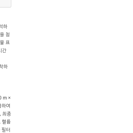
분석하
r을 첨
합물 표
 시간
탈착하
0 m ×
 사용하여
, 최종
. 헬륨
자 필터