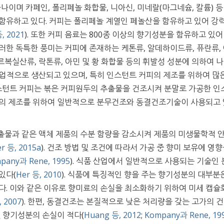
나이며 카페인, 폴리페놀 화합물, 니아신, 미네랄(마그네슘, 칼륨) 등
함유하고 있다. 커피는 폴리페놀 계열인 페놀산을 함유하고 있어 강
, 2021
). 또한 커피 음료는 800종 이상의 향기성분을 함유하고 있어
 이러한 독특한 풍미는 커피에 존재하는 케톤류, 알데하이드류, 퓨란류,
카르복실산류, 락톤류, 아민 및 황 화합물 등의 휘발성 성분에 의하여 
 상업적으로 생산되고 있으며, 특히 인스턴트 커피의 제조를 위하여 많
인스턴트 커피는 볶은 커피원두의 추출물을 건조시켜 분말로 가공한 인
턴트 커피의 제조를 위하여 일반적으로 분무건조와 동결건조기술이 사용되고
출물과 같은 액체 제품의 수분 함량을 감소시켜 제품의 미생물학적 
r 등, 2015a
). 건조 방법 및 조건에 따라서 가공 중 향미 보유에 영향
pany과 Rene, 1995
). 식품 산업에서 일반적으로 사용되는 기술인
있다(
Her 등, 2010
). 식품에 특징적인 향을 주는 향기성분의 대부분
다. 이와 같은 이유로 향미료의 손실을 최소화하기 위하여 미세 캡슐
, 2007
). 한편, 동결건조는 본질적으로 낮은 처리량을 갖는 고가의 건
및 향기성분의 손실이 적다(
Huang 등, 2012
;
Kompany과 Rene, 19