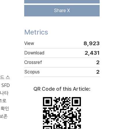
Share X
Metrics
8,923
View
2,431
Download
2
Crossref
2
Scopus
드 스
SFD
QR Code of this Article:
 나타
11로
 확인
 보존