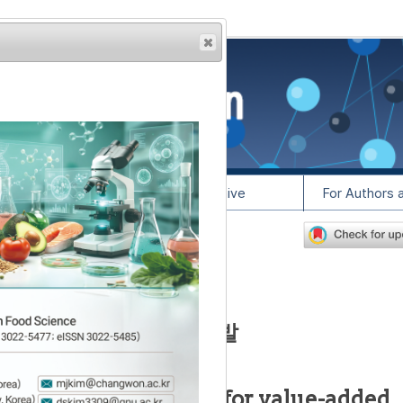
rowser from previous
esult, some pages may
l Info
Article Archive
For Authors 
lease contact us at
한 분무동결건조 기술 개발
freeze-drying method for value-added