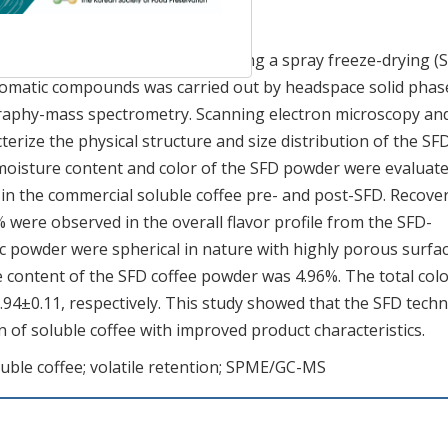
m commercial soluble coffee using a spray freeze-drying (
aromatic compounds was carried out by headspace solid phas
raphy-mass spectrometry. Scanning electron microscopy an
cterize the physical structure and size distribution of the SF
e moisture content and color of the SFD powder were evaluate
 in the commercial soluble coffee pre- and post-SFD. Recove
 were observed in the overall flavor profile from the SFD-
c powder were spherical in nature with highly porous surfa
 content of the SFD coffee powder was 4.96%. The total col
94±0.11, respectively. This study showed that the SFD tech
 of soluble coffee with improved product characteristics.
uble coffee; volatile retention; SPME/GC-MS