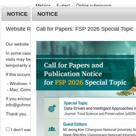
Metrics
E-alert
Online submission
NOTICE
NOTICE
Website Renewal Notice
Call for Papers: FSP 2026 Special Topic
Our website has recently been renewed.
In some cases, images, CSS files, or other settings saved in your b
visits may be reused instead of downloading the latest files. As a r
Home
Journa
temporarily appear incorrectly or may not display properly.
If this occurs, please perform a hard refresh.
Korean J. Food Preserv.
2021
;
28
(
1
):
99
-
106
pISSN: 1738-7248, eISSN: 2287-7428
- Windows: Ctrl + F5
DOI:
https://doi.org/10.11002/kjfp.2021.28.1.99
- Mac: Command + Shift + R
Article
If you encounter any errors or difficulties while using the website, p
info@guhmok.com.
고부가가치 커피 분말 제조를 위
Thank you.
1
,
*
허재영
I don't want to open this window for a day.
Development of novel spray 