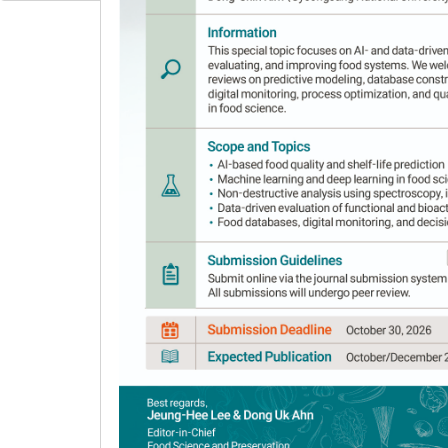
coffee powder preparation
1
,
*
Jae-Young Her
Author Information & Copyright
▼
Received:
Sep 09, 2020
; Revised:
Nov 12, 2020
;
Published Online: Feb 28, 2021
요약
본 연구에서는 인스턴트 커피에 존재하는 휘발성 
페이스 SPME를 사용하여 정성 및 정량적으로 평가하
보존 효과는 46.8%에서 100.6% 범위였다. 분무
내었다. 또한, 분무동결건조 전과 후의 수분함량은 각각 6
매우 유사한 수치를 보인 반면, 분무동결건조된 분말의 
되었다. 이는 분무동결건조된 커피 분말의 입자 매우
성을 높인 인스턴트 커피 생산을 위한 분무동결건조 