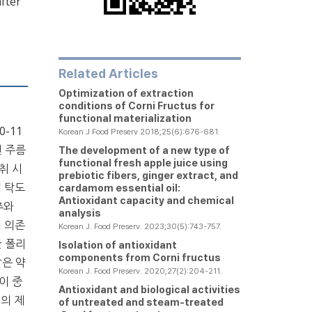
fter
Related Articles
Optimization of extraction
conditions of Corni Fructus for
functional materialization
-11
Korean J Food Preserv 2018;25(6):676-681.
친 주름
The development of a new type of
functional fresh apple juice using
취 시
prebiotic fibers, ginger extract, and
 탁도
cardamom essential oil:
Antioxidant capacity and chemical
추와
analysis
 의존
Korean J. Food Preserv. 2023;30(5):743-757.
한 폴리
Isolation of antioxidant
components from Corni fructus
같은 약
Korean J. Food Preserv. 2020;27(2):204-211.
이 중
Antioxidant and biological activities
의 제
of untreated and steam-treated