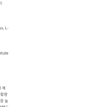
.
, L-
tute
 채
분함량
가장 높