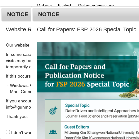
Metrics
E-alert
Online submission
NOTICE
NOTICE
Website Renewal Notice
Call for Papers: FSP 2026 Special Topic
Our website has recently been renewed.
In some cases, images, CSS files, or other settings saved in your b
visits may be reused instead of downloading the latest files. As a r
Home
Journa
temporarily appear incorrectly or may not display properly.
If this occurs, please perform a hard refresh.
2019
;
26
(
7
):
740
-
744
pISSN: 1738-7248, eISSN: 2287-7428
- Windows: Ctrl + F5
DOI:
https://doi.org/10.11002/kjfp.2019.26.7.74
- Mac: Command + Shift + R
Article
If you encounter any errors or difficulties while using the website, p
info@guhmok.com.
산수유(Corni Fructus)의 
Thank you.
,
,
김수희
1,
강창재
1,
성기운
1,
정신교
1
2
*
I don't want to open this window for a day.
Physicochemical quality char