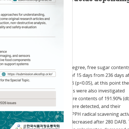
,
,
ng
1,
Shin-Kyo Chung
1
2
*
 Accepted:
Aug 28, 2019
Corni Fructus, the seed removal degree, free sugar content
ues were investigated at intervals of 15 days from 236 days a
al degree maximized at 280 DAFB (p<0.05), at this point the
0% (wb). The seed removal degrees were also investigated
val degree was obtained at moisture contents of 191.90% (d
 280 DAFB. Fructose and glucose were detected, and their
al phenolic contents (TPC), and DPPH radical scavening activ
total anthocyanin contents (TAC) decreased after 280 DAFB.