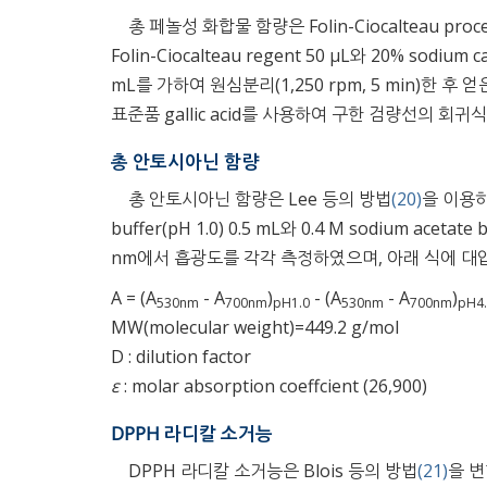
총 페놀성 화합물 함량은 Folin-Ciocalteau proc
Folin-Ciocalteau regent 50 μL와 20% so
mL를 가하여 원심분리(1,250 rpm, 5 min)한 
표준품 gallic acid를 사용하여 구한 검량선의 회귀
총 안토시아닌 함량
총 안토시아닌 함량은 Lee 등의 방법
(20)
을 이용하여
buffer(pH 1.0) 0.5 mL와 0.4 M sodium acet
nm에서 흡광도를 각각 측정하였으며, 아래 식에 대
A = (A
- A
)
- (A
- A
)
530nm
700nm
pH1.0
530nm
700nm
pH4
MW(molecular weight)=449.2 g/mol
D : dilution factor
ε
: molar absorption coeffcient (26,900)
DPPH 라디칼 소거능
DPPH 라디칼 소거능은 Blois 등의 방법
(21)
을 변