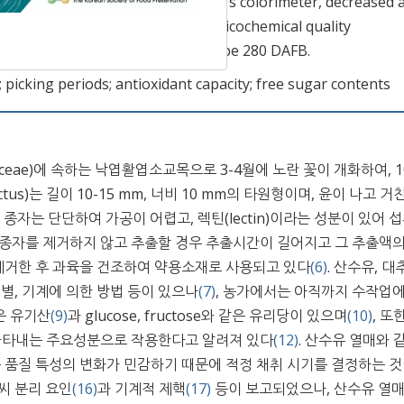
ders, determined by using Hunter's colorimeter, decreased a
king periods. Studies of the physicochemical quality
ng period of Corni Fructus should be 280 DAFB.
 picking periods; antioxidant capacity; free sugar contents
ceae)에 속하는 낙엽활엽소교목으로 3-4월에 노란 꽃이 개화하여, 10
ructus)는 길이 10-15 mm, 너비 10 mm의 타원형이며, 윤이 나고 거
 종자는 단단하여 가공이 어렵고, 렉틴(lectin)이라는 성분이 있어 섭
 종자를 제거하지 않고 추출할 경우 추출시간이 길어지고 그 추출액의
 제거한 후 과육을 건조하여 약용소재로 사용되고 있다
(6)
. 산수유, 대
별, 기계에 의한 방법 등이 있으나
(7)
, 농가에서는 아직까지 수작업에
같은 유기산
(9)
과 glucose, fructose와 같은 유리당이 있으며
(10)
, 또
타내는 주요성분으로 작용한다고 알려져 있다
(12)
. 산수유 열매와 
같은 품질 특성의 변화가 민감하기 때문에 적정 채취 시기를 결정하는 것
 씨 분리 요인
(16)
과 기계적 제핵
(17)
등이 보고되었으나, 산수유 열매