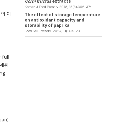
Corni fructus
extracts
Korean J Food Preserv 2018;25(3):366-374.
등의 이
The effect of storage temperature
on antioxidant capacity and
storability of paprika
Food Sci. Preserv. 2024;31(1):15-23.
full
 채취
ng
pan)