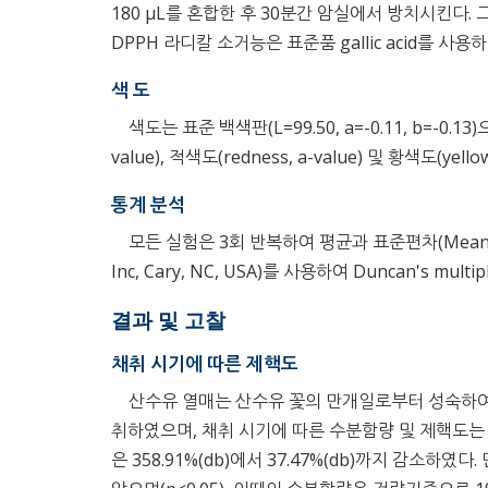
180 μL를 혼합한 후 30분간 암실에서 방치시킨다. 그 후
DPPH 라디칼 소거능은 표준품 gallic acid를 
색 도
색도는 표준 백색판(L=99.50, a=-0.11, b=-0.
value), 적색도(redness, a-value) 및 황색도(yel
통계 분석
모든 실험은 3회 반복하여 평균과 표준편차(Mean±SD)로 나타
Inc, Cary, NC, USA)를 사용하여 Duncan's mu
결과 및 고찰
채취 시기에 따른 제핵도
산수유 열매는 산수유 꽃의 만개일로부터 성숙하여 수
취하였으며, 채취 시기에 따른 수분함량 및 제핵도
은 358.91%(db)에서 37.47%(db)까지 감소하