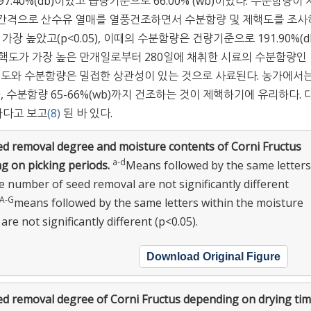
7.40%(db)이었고 습량기준으로 66.00% (wb)이었다. 수분함량이
간 간격으로 산수유 열매를 열풍건조하면서 수분함량 및 제핵도를 조
장 높았고(p<0.05), 이때의 수분함량은 건량기준으로 191.90%(db
 제핵도가 가장 높은 만개일로부터 280일에 채취한 시료의 수분함량인
 제핵도와 수분함량은 밀접한 상관성이 있는 것으로 사료된다. 농가에서는
 수분함량 65-66%(wb)까지 건조하는 것이 제핵하기에 유리하다. 
하다고 보고
(8)
된 바 있다.
ed removal degree and moisture contents of Corni Fructus
a-d
g on picking periods.
Means followed by the same letters
e number of seed removal are not significantly different
A-G
means followed by the same letters within the moisture
are not significantly different (p<0.05).
Download Original Figure
ed removal degree of Corni Fructus depending on drying ti