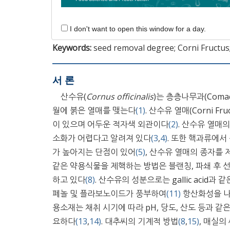
redness, and yellowness of Corni Fructus pow
280 DAFB, but lightness decreased over the pic
characteristics revealed that the proper picki
I don't want to open this window for a day.
Keywords:
seed removal degree; Corni Fructus;
서 론
산수유(
Cornus officinalis
)는 층층나무과(Coma
월에 붉은 열매를 맺는다
(1)
. 산수유 열매(Corni F
이 있으며 어두운 적자색 외관이다
(2)
. 산수유 열매의
소화가 어렵다고 알려져 있다
(3
,
4)
. 또한 핵과류에서
가 높아지는 단점이 있어
(5)
, 산수유 열매의 종자를
같은 약용식물을 제핵하는 방법은 블랜칭, 파쇄 후 선
하고 있다
(8)
. 산수유의 성분으로는 gallic acid과 
페놀 및 플라보노이드가 풍부하여
(11)
항산화성을 나
용소재는 채취 시기에 따라 pH, 당도, 산도 등과 
요하다
(13
,
14)
. 대추씨의 기계적 방법
(8
,
15)
, 매실의