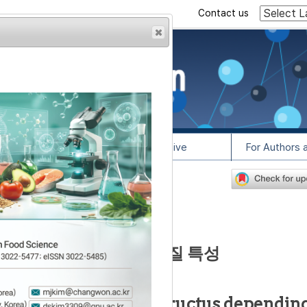
Contact us
rowser from previous
esult, some pages may
l Info
Article Archive
For Authors 
0
lease contact us at
채취 시기에 따른 이화학적 품질 특성
acteristics of Corni Fructus dependin