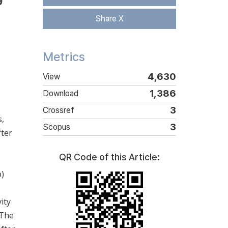
Share X
Metrics
4,630
View
1,386
Download
3
Crossref
s,
3
Scopus
fter
QR Code of this Article:
b)
ity
 The