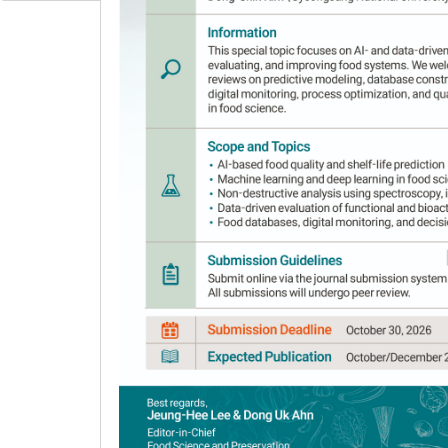
on the picking periods
Su-Hui Kim
1,
Chang-Jae Kang
1,
Gi-Un Seo
Author Information & Copyright
▼
Received:
Apr 26, 2019
; Revised:
Aug 08, 2019
;
Abstract
To determine the proper picking period for 
antioxidant capacities, and Hunter's color val
full bloom (DAFB) to 327 DAFB. The seed remov
moisture contents were 197.40% (db) and 66.0
during hot air drying, and the best seed remo
and 65.74% (wb), similar to those observed at
contents decreased slowly after 280 DAFB. Tot
both decreased over the picking periods, but 