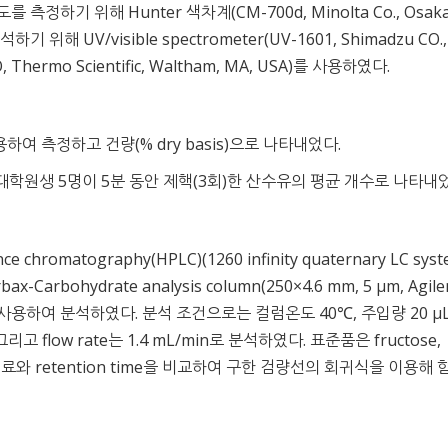
도를 측정하기 위해 Hunter 색차계(CM-700d, Minolta Co., Osaka
해 UV/visible spectrometer(UV-1601, Shimadzu CO.,
 GO, Thermo Scientific, Waltham, MA, USA)를 사용하였다.
여 측정하고 건량(% dry basis)으로 나타내었다.
학원생 5명이 5분 동안 제핵(3회)한 산수유의 평균 개수로 나타내었
 chromatography(HPLC)(1260 infinity quaternary LC syst
orbax-Carbohydrate analysis column(250×4.6 mm, 5 μm, Agile
etector를 사용하여 분석하였다. 분석 조건으로는 컬럼온도 40℃, 주입량 20 μL
율, 그리고 flow rate는 1.4 mL/min로 분석하였다. 표준품은 fructose,
용하여 시료와 retention time을 비교하여 구한 검량선의 회귀식을 이용해 