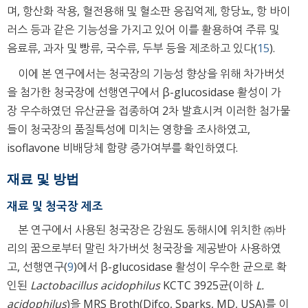
며, 항산화 작용, 혈전용해 및 혈소판 응집억제, 항당뇨, 항 바이
러스 등과 같은 기능성을 가지고 있어 이를 활용하여 주류 및
음료류, 과자 및 빵류, 국수류, 두부 등을 제조하고 있다(
15
).
이에 본 연구에서는 청국장의 기능성 향상을 위해 차가버섯
을 첨가한 청국장에 선행연구에서 β-glucosidase 활성이 가
장 우수하였던 유산균을 접종하여 2차 발효시켜 이러한 첨가물
들이 청국장의 품질특성에 미치는 영향을 조사하였고,
isoflavone 비배당체 함량 증가여부를 확인하였다.
재료 및 방법
재료 및 청국장 제조
본 연구에서 사용된 청국장은 강원도 동해시에 위치한 ㈜바
리의 꿈으로부터 말린 차가버섯 청국장을 제공받아 사용하였
고, 선행연구(
9
)에서 β-glucosidase 활성이 우수한 균으로 확
인된
Lactobacillus acidophilus
KCTC 3925균(이하
L.
acidophilus
)을 MRS Broth(Difco, Sparks, MD, USA)를 이