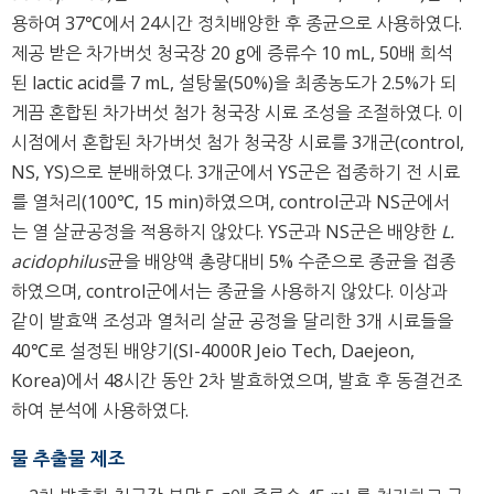
용하여 37℃에서 24시간 정치배양한 후 종균으로 사용하였다.
제공 받은 차가버섯 청국장 20 g에 증류수 10 mL, 50배 희석
된 lactic acid를 7 mL, 설탕물(50%)을 최종농도가 2.5%가 되
게끔 혼합된 차가버섯 첨가 청국장 시료 조성을 조절하였다. 이
시점에서 혼합된 차가버섯 첨가 청국장 시료를 3개군(control,
NS, YS)으로 분배하였다. 3개군에서 YS군은 접종하기 전 시료
를 열처리(100℃, 15 min)하였으며, control군과 NS군에서
는 열 살균공정을 적용하지 않았다. YS군과 NS군은 배양한
L.
acidophilus
균을 배양액 총량대비 5% 수준으로 종균을 접종
하였으며, control군에서는 종균을 사용하지 않았다. 이상과
같이 발효액 조성과 열처리 살균 공정을 달리한 3개 시료들을
40℃로 설정된 배양기(SI-4000R Jeio Tech, Daejeon,
Korea)에서 48시간 동안 2차 발효하였으며, 발효 후 동결건조
하여 분석에 사용하였다.
물 추출물 제조