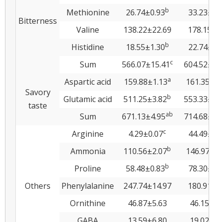
b
Methionine
26.74±0.93
33.23±1.
Bitterness
Valine
138.22±22.69
178.15±6
b
Histidine
18.55±1.30
22.74±0.
c
Sum
566.07±15.41
604.52±19
a
Aspartic acid
159.88±1.13
161.35±4.
Savory
b
Glutamic acid
511.25±3.82
553.33±15
taste
ab
Sum
671.13±4.95
714.68±19
c
Arginine
4.29±0.07
44.49±0.
b
Ammonia
110.56±2.07
146.97±4.
b
Proline
58.48±0.83
78.30±2.
Others
Phenylalanine
247.74±14.97
180.91±8
Ornithine
46.87±5.63
46.15±1.
GABA
13.59±6.80
19.02±6.