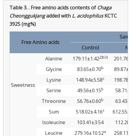
Table 3. .
Free amino acids contents of
Chaga
Cheonggukjang
added with
L. acidophilus
KCTC
3925 (mg%)
Sample
Free Amino acids
Control
NS
2)b3)
Alanine
179.11±1.42
201.76±5.
b
Glycine
83.65±0.70
89.87±2.4
c
Lysine
148.94±5.58
198.78±5.
Sweetness
b
Serine
49.56±0.15
58.71±1.
b
Threonine
56.76±0.60
63.43±1.
c
Sum
518.02±4.16
612.55±16
Isoleucine
103.41±3.54
112.28±5
a
Leucine
279.16±10.52
258.11±5.