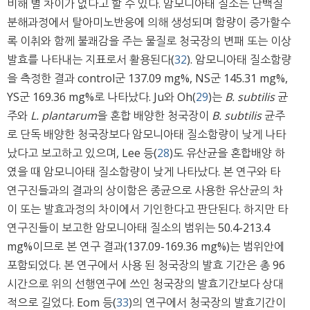
비해 별 차이가 없다고 할 수 있다. 암모니아태 질소는 단백질
분해과정에서 탈아미노반응에 의해 생성되며 함량이 증가할수
록 이취와 함께 불쾌감을 주는 물질로 청국장의 변패 또는 이상
발효를 나타내는 지표로서 활용된다(
32
). 암모니아태 질소함량
을 측정한 결과 control군 137.09 mg%, NS군 145.31 mg%,
YS군 169.36 mg%로 나타났다. Ju와 Oh(
29
)는
B. subtilis
균
주와
L. plantarum
을 혼합 배양한 청국장이
B. subtilis
균주
로 단독 배양한 청국장보다 암모니아태 질소함량이 낮게 나타
났다고 보고하고 있으며, Lee 등(
28
)도 유산균을 혼합배양 하
였을 때 암모니아태 질소함량이 낮게 나타났다. 본 연구와 타
연구진들과의 결과의 상이함은 종균으로 사용한 유산균의 차
이 또는 발효과정의 차이에서 기인한다고 판단된다. 하지만 타
연구진들이 보고한 암모니아태 질소의 범위는 50.4-213.4
mg%이므로 본 연구 결과(137.09-169.36 mg%)는 범위안에
포함되었다. 본 연구에서 사용 된 청국장의 발효 기간은 총 96
시간으로 위의 선행연구에 쓰인 청국장의 발효기간보다 상대
적으로 길었다. Eom 등(
33
)의 연구에서 청국장의 발효기간이