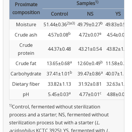
1)
Samples
Proximate
composition
Control
NS
YS
2)a3)
b
b
Moisture
51.44±0.36
49.79±0.27
49.83±0.57
b
a
b
Crude ash
4.57±0.08
4.72±0.07
4.54±0.02
Crude
44.37±0.48
43.21±0.54
43.82±1.11
protein
a
b
c
Crude fat
13.65±0.68
12.60±0.49
11.58±0.28
b
a
a
Carbohydrate
37.41±1.01
39.47±0.86
40.07±1.19
Dietary fiber
33.82±1.13
31.92±0.81
32.63±1.49
a
c
b
pH
5.45±0.03
4.77±0.01
4.88±0.00
1)
Control, fermented without sterilization
process and a starter; NS, fermented without
sterilization process but with a starter (
L.
acidophilus
KCTC 3925); YS, fermented with
L.