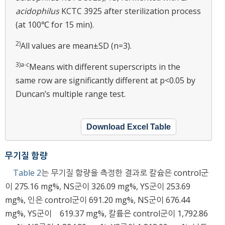
acidophilus
KCTC 3925 after sterilization process
(at 100℃ for 15 min).
2)
All values are mean±SD (n=3).
3)a-c
Means with different superscripts in the
same row are significantly different at p<0.05 by
Duncan’s multiple range test.
Download Excel Table
무기질 함량
Table 2
는 무기질 함량을 측정한 결과로 칼슘은 control군
이 275.16 mg%, NS군이 326.09 mg%, YS군이 253.69
mg%, 인은 control군이 691.20 mg%, NS군이 676.44
mg%, YS군이 619.37 mg%, 칼륨은 control군이 1,792.86