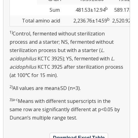
b
Sum
481.53±12.94
589.17±11
b
Total amino acid
2,236.76±14.59
2,520.92±6
1)
Control, fermented without sterilization
process and a starter; NS, fermented without
sterilization process but with a starter (
L.
acidophilus
KCTC 3925); YS, fermented with
L.
acidophilus
KCTC 3925 after sterilization process
(at 100℃ for 15 min).
2)
All values are mean±SD (n=3).
3)a-c
Means with different superscripts in the
same row are significantly different at p<0.05 by
Duncan’s multiple range test.
Download Excel Table