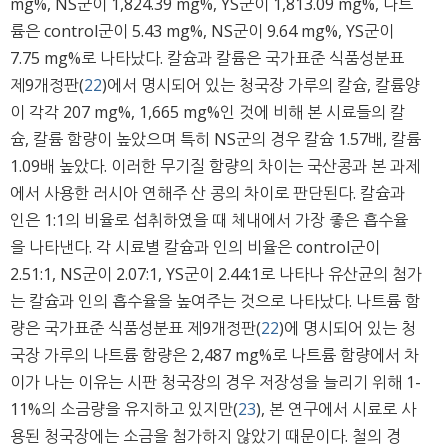
mg%, NS군이 1,824.39 mg%, YS군이 1,813.09 mg%, 나트
륨은 control군이 5.43 mg%, NS군이 9.64 mg%, YS군이
7.75 mg%로 나타났다. 칼슘과 칼륨은 국가표준 식품성분표
제9개정판(
22
)에서 명시되어 있는 청국장 가루의 칼슘, 칼륨양
이 각각 207 mg%, 1,665 mg%인 것에 비해 본 시료들의 칼
슘, 칼륨 함량이 높았으며 특히 NS군의 경우 칼슘 1.57배, 칼륨
1.09배 높았다. 이러한 무기질 함량의 차이는 국산콩과 본 과제
에서 사용한 러시아 연해주 산 콩의 차이로 판단된다. 칼슘과
인은 1:1의 비율로 섭취하였을 때 체내에서 가장 좋은 흡수율
을 나타낸다. 각 시료별 칼슘과 인의 비율은 control군이
2.51:1, NS군이 2.07:1, YS군이 2.44:1로 나타나 유산균의 첨가
는 칼슘과 인의 흡수율을 높여주는 것으로 나타났다. 나트륨 함
량은 국가표준 식품성분표 제9개정판(
22
)에 명시되어 있는 청
국장 가루의 나트륨 함량은 2,487 mg%로 나트륨 함량에서 차
이가 나는 이유는 시판 청국장의 경우 저장성을 늘리기 위해 1-
11%의 소금량을 유지하고 있지만(
23
), 본 연구에서 시료로 사
용된 청국장에는 소금을 첨가하지 않았기 때문이다. 철의 경