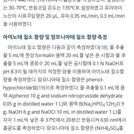
는 30-70℃, 반응코일 온도는 135℃로 설정하였고 유리아미
노산의 시료주입량은 20 μL, 유속 0.35 mL/min, 0.3 mL/min
을 사용하였다.
아미노태 질소 함량 및 암모니아태 질소 함량 측정
아미노태 질소 함량은 다음과 같이 측정하였다(
18
). 물 추출
물 5 mL에 중성 formalin 용액 20 mL를 넣은 본 시험과 물 추
출물 5 mL에 증류수 20 mL를 넣은 공시험에 0.1 N NaOH로
pH 8.3이 될 때까지의 적정한 양을 이용하여 아미노태 질소함
량을 측정하였다. 암모니아태 질소 함량은 phenol-
hypochloride법(
19
)으로 측정하였다. 물 추출물 0.1 mL에 용
액 A(phenol 10 g and sodium nitroprusside dehydrate
0.05 g in distilled water 1 L)와 용액 B(Na
HPO
·12H
O 9
2
4
2
g, NaOH 6 g and NaOCl 10 mL in distilled water 1 L)를
각각 1 mL씩 넣은 후 37℃에서 20분간 반응시켜 630 nm에서
흡광도를 측정하였다. 암모니아태 질소 함량은 (NH4)
SO
를
2
4