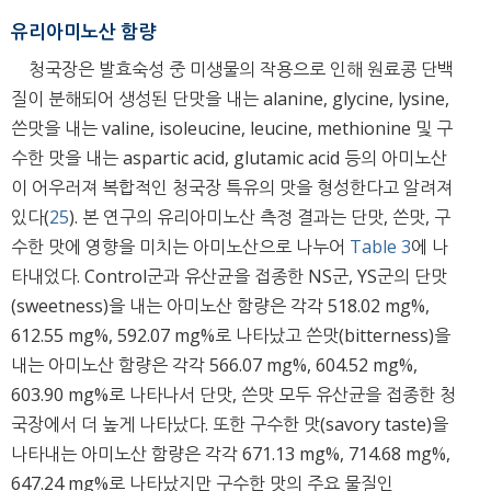
유리아미노산 함량
청국장은 발효숙성 중 미생물의 작용으로 인해 원료콩 단백
질이 분해되어 생성된 단맛을 내는 alanine, glycine, lysine,
쓴맛을 내는 valine, isoleucine, leucine, methionine 및 구
수한 맛을 내는 aspartic acid, glutamic acid 등의 아미노산
이 어우러져 복합적인 청국장 특유의 맛을 형성한다고 알려져
있다(
25
). 본 연구의 유리아미노산 측정 결과는 단맛, 쓴맛, 구
수한 맛에 영향을 미치는 아미노산으로 나누어
Table 3
에 나
타내었다. Control군과 유산균을 접종한 NS군, YS군의 단맛
(sweetness)을 내는 아미노산 함량은 각각 518.02 mg%,
612.55 mg%, 592.07 mg%로 나타났고 쓴맛(bitterness)을
내는 아미노산 함량은 각각 566.07 mg%, 604.52 mg%,
603.90 mg%로 나타나서 단맛, 쓴맛 모두 유산균을 접종한 청
국장에서 더 높게 나타났다. 또한 구수한 맛(savory taste)을
나타내는 아미노산 함량은 각각 671.13 mg%, 714.68 mg%,
647.24 mg%로 나타났지만 구수한 맛의 주요 물질인