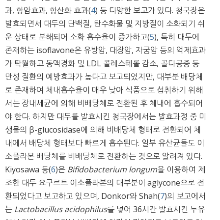
과, 항암효과, 항산화 효과(
4
) 등 다양한 보고가 있다. 청국장은
발효되면서 대두의 단백질, 탄수화물 및 지방질이 소화되기 쉬
운 상태로 분해되어 소화 흡수율이 증가하고(
5
), 특히 대두에
존재하는 isoflavone은 유방암, 대장암, 자궁암 등의 억제효과
가 탁월하고 동맥경화 및 LDL 콜레스테롤 감소, 골다공증 등
만성 질환의 예방효과가 높다고 보고되었지만, 대부분 배당체
로 존재하여 체내흡수율이 매우 낮아 식품으로 섭취하기 위해
서는 장내세균에 의해 비배당체로 전환된 후 체내에 흡수되어
야 한다. 하지만 대두를 발효시킨 청국장에서는 발효과정 중 미
생물의 β-glucosidase에 의해 비배당체 형태로 전환되어 체
내에서 배당체 형태보다 빠르게 흡수된다. 일부 유산균들도 이
소플라본 배당체를 비배당체로 전환하는 것으로 알려져 있다.
Kiyosawa 등(
6
)은
Bifidobacterium longum
을 이용하여 제
조한 대두 요구르트 이소플라본의 대부분이 aglycone으로 전
환되었다고 보고하고 있으며, Donkor와 Shah(
7
)의 보고에서
는
Lactobacillus acidophilus
를 넣어 36시간 발효시킨 두유