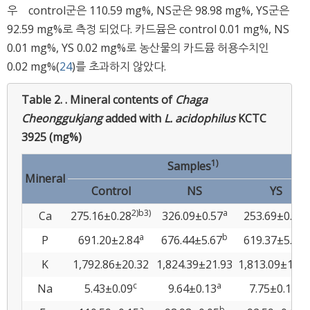
우 control군은 110.59 mg%, NS군은 98.98 mg%, YS군은
92.59 mg%로 측정 되었다. 카드뮴은 control 0.01 mg%, NS
0.01 mg%, YS 0.02 mg%로 농산물의 카드뮴 허용수치인
0.02 mg%(
24
)를 초과하지 않았다.
Table 2. .
Mineral contents of
Chaga
Cheonggukjang
added with
L. acidophilus
KCTC
3925 (mg%)
1)
Samples
Mineral
Control
NS
YS
2)b3)
a
c
Ca
275.16±0.28
326.09±0.57
253.69±0.31
a
b
c
P
691.20±2.84
676.44±5.67
619.37±5.37
K
1,792.86±20.32
1,824.39±21.93
1,813.09±17.3
c
a
b
Na
5.43±0.09
9.64±0.13
7.75±0.10
a
b
c