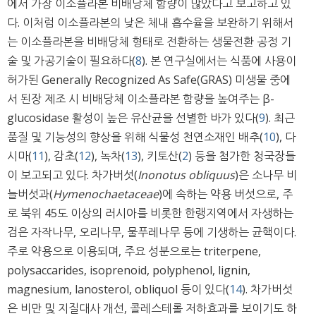
에서 가장 이소플라본 비배당체 함량이 많았다고 보고하고 있
다. 이처럼 이소플라본의 낮은 체내 흡수율을 보완하기 위해서
는 이소플라본을 비배당체 형태로 전환하는 생물전환 공정 기
술 및 가공기술이 필요하다(
8
). 본 연구실에서는 식품에 사용이
허가된 Generally Recognized As Safe(GRAS) 미생물 중에
서 된장 제조 시 비배당체 이소플라본 함량을 높여주는 β-
glucosidase 활성이 높은 유산균을 선별한 바가 있다(
9
). 최근
품질 및 기능성의 향상을 위해 식물성 천연소재인 배추(
10
), 다
시마(
11
), 감초(
12
), 녹차(
13
), 키토산(
2
) 등을 첨가한 청국장들
이 보고되고 있다. 차가버섯(
Inonotus obliquus
)은 소나무 비
늘버섯과(
Hymenochaetaceae
)에 속하는 약용 버섯으로, 주
로 북위 45도 이상의 러시아를 비롯한 한랭지역에서 자생하는
검은 자작나무, 오리나무, 물푸레나무 등에 기생하는 균핵이다.
주로 약용으로 이용되며, 주요 성분으로는 triterpene,
polysaccarides, isoprenoid, polyphenol, lignin,
magnesium, lanosterol, obliquol 등이 있다(
14
). 차가버섯
은 비만 및 지질대사 개선, 콜레스테롤 저하효과를 보이기도 하