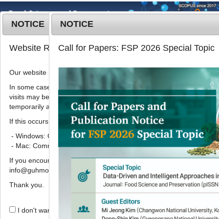
NOTICE
NOTICE
MENU
T
Website Renewal Notice
Call for Papers: FSP 2026 Special Topic
o
g
Our website has recently been renewed.
2018
;
25
(
2
):
221
-
228
g
pISSN: 1738-7248, eISSN: 2287-
l
In some cases, images, CSS files, or other settings saved in your b
7428
visits may be reused instead of downloading the latest files. As a r
e
DOI:
https://doi.org/10.11002/kjfp.2018.25.2.221
temporarily appear incorrectly or may not display properly.
n
Article
a
If this occurs, please perform a hard refresh.
v
- Windows: Ctrl + F5
Lactobacillus acidophilus
KCTC
i
- Mac: Command + Shift + R
3925균을 종균으로 사용한 차가버섯 청
g
If you encounter any errors or difficulties while using the website, p
a
국장의 품질특성 및 isoflavone 함량 변
info@guhmok.com.
t
화
i
Thank you.
나하균
1,
장은호
1,
남동훈
1,
김민아
1,
김미자
1,
손은화
o
n
,
2,
김현동
3,
장기효
1
*
I don't want to open this window for a day.