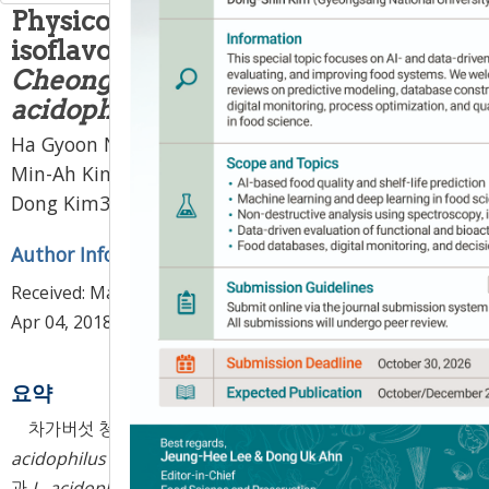
Physicochemical properties and
isoflavone content of
Chaga
Cheonggukjang
with
Lactobacillus
acidophilus
KCTC 3925 starter
Ha Gyoon Na
1,
Eun Ho Jang
1,
Dong Hun Nam
1,
Min-Ah Kim
1,
Mi-Ja Kim
1,
Eun Hwa Sohn
2,
Hyun
,
Dong Kim
3,
Ki-Hyo Jang
1
*
Author Information & Copyright
▼
Received:
Mar 13, 2018
; Revised:
Apr 02, 2018
; Accepted:
Apr 04, 2018
요약
차가버섯 청국장(control), 멸균된 청국장에
L.
acidophilus
KCTC 3925균을 접종하여 발효시킨 청국장(NS)
과
L. acidophilus
KCTC 3925를 접종하기 전 유산균주의 활