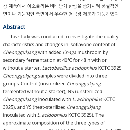
장 제품에서 이소플라본 비배당체 함량을 증가시켜 품질적인
면이나 기능적인 측면에서 우수한 청국장 제조가 가능하였다.
Abstract
This study was conducted to investigate the quality
characteristics and changes in isoflavone content of
Cheonggukjang
with added
Chaga
mushroom by
secondary fermentation at 40℃ for 48 h with or
without a starter,
Lactobacillus acidophilus
KCTC 3925.
Cheonggukjang
samples were divided into three
groups: Control (unsterilized
Cheonggukjang
fermented without a starter), NS (unsterilized
Cheonggukjang
inoculated with
L. acidophilus
KCTC
3925), and YS (heat-sterilized
Cheonggukjang
inoculated with
L. acidophilus
KCTC 3925). The
approximate composition of the three types of