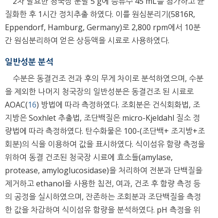
2차 발효한 청국장 분말 5 g에 증류수 45 mL를 첨가하고 균
질화한 후 1시간 정치추출 하였다. 이를 원심분리기(5816R,
Eppendorf, Hamburg, Germany)로 2,800 rpm에서 10분
간 원심분리하여 얻은 상등액을 시료로 사용하였다.
일반성분 분석
수분은 동결건조 전과 후의 무게 차이로 분석하였으며, 수분
을 제외한 나머지 청국장의 일반성분은 동결건조 된 시료로
AOAC(
16
) 방법에 따라 측정하였다. 조회분은 건식회화법, 조
지방은 Soxhlet 추출법, 조단백질은 micro-Kjeldahl 질소 정
량법에 따라 측정하였다. 탄수화물은 100-(조단백+ 조지방+조
회분)의 식을 이용하여 값을 표시하였다. 식이섬유 함량 측정을
위하여 동결 건조된 청국장 시료에 효소들(amylase,
protease, amyloglucosidase)을 처리하여 전분과 단백질을
제거하고 ethanol을 사용한 침전, 여과, 건조 후 함량 측정 등
의 공정을 실시하였으며, 잔존하는 조회분과 조단백질을 측정
한 값을 차감하여 식이섬유 함량을 분석하였다. pH 측정을 위