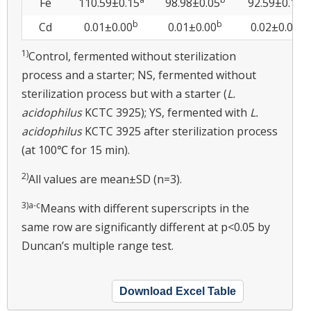
Fe
110.59±0.15
98.98±0.05
92.59±0.17
b
b
a
Cd
0.01±0.00
0.01±0.00
0.02±0.00
1)
Control, fermented without sterilization
process and a starter; NS, fermented without
sterilization process but with a starter (
L.
acidophilus
KCTC 3925); YS, fermented with
L.
acidophilus
KCTC 3925 after sterilization process
(at 100℃ for 15 min).
2)
All values are mean±SD (n=3).
3)a-c
Means with different superscripts in the
same row are significantly different at p<0.05 by
Duncan’s multiple range test.
Download Excel Table