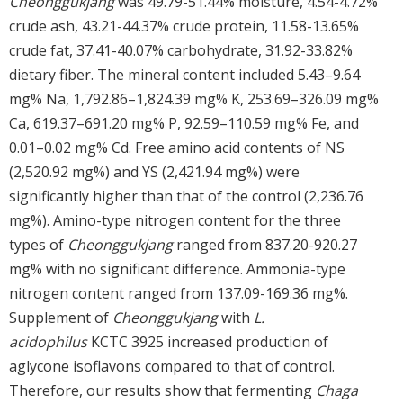
Cheonggukjang
was 49.79-51.44% moisture, 4.54-4.72%
crude ash, 43.21-44.37% crude protein, 11.58-13.65%
crude fat, 37.41-40.07% carbohydrate, 31.92-33.82%
dietary fiber. The mineral content included 5.43–9.64
mg% Na, 1,792.86–1,824.39 mg% K, 253.69–326.09 mg%
Ca, 619.37–691.20 mg% P, 92.59–110.59 mg% Fe, and
0.01–0.02 mg% Cd. Free amino acid contents of NS
(2,520.92 mg%) and YS (2,421.94 mg%) were
significantly higher than that of the control (2,236.76
mg%). Amino-type nitrogen content for the three
types of
Cheonggukjang
ranged from 837.20-920.27
mg% with no significant difference. Ammonia-type
nitrogen content ranged from 137.09-169.36 mg%.
Supplement of
Cheonggukjang
with
L.
acidophilus
KCTC 3925 increased production of
aglycone isoflavons compared to that of control.
Therefore, our results show that fermenting
Chaga