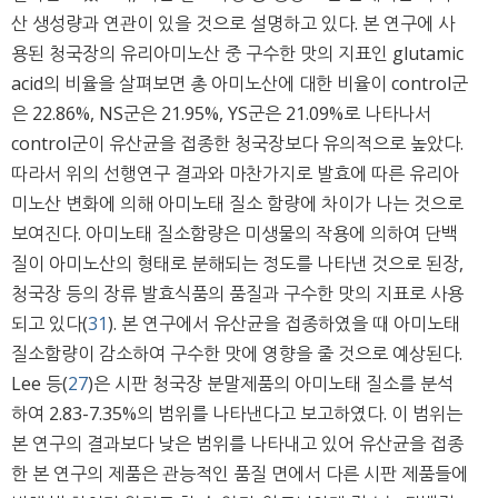
산 생성량과 연관이 있을 것으로 설명하고 있다. 본 연구에 사
용된 청국장의 유리아미노산 중 구수한 맛의 지표인 glutamic
acid의 비율을 살펴보면 총 아미노산에 대한 비율이 control군
은 22.86%, NS군은 21.95%, YS군은 21.09%로 나타나서
control군이 유산균을 접종한 청국장보다 유의적으로 높았다.
따라서 위의 선행연구 결과와 마찬가지로 발효에 따른 유리아
미노산 변화에 의해 아미노태 질소 함량에 차이가 나는 것으로
보여진다. 아미노태 질소함량은 미생물의 작용에 의하여 단백
질이 아미노산의 형태로 분해되는 정도를 나타낸 것으로 된장,
청국장 등의 장류 발효식품의 품질과 구수한 맛의 지표로 사용
되고 있다(
31
). 본 연구에서 유산균을 접종하였을 때 아미노태
질소함량이 감소하여 구수한 맛에 영향을 줄 것으로 예상된다.
Lee 등(
27
)은 시판 청국장 분말제품의 아미노태 질소를 분석
하여 2.83-7.35%의 범위를 나타낸다고 보고하였다. 이 범위는
본 연구의 결과보다 낮은 범위를 나타내고 있어 유산균을 접종
한 본 연구의 제품은 관능적인 품질 면에서 다른 시판 제품들에