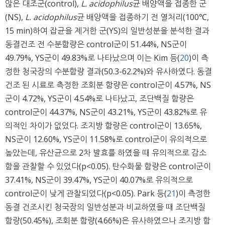
않은 대조군(control),
L. acidophilus
균 배양액을 접종한 군
(NS),
L. acidophilus
균 배양액을 접종하기 전 열처리(100℃,
15 min)하여 잡균을 제거한 군(YS)의 일반성분을 분석한 결과
동결건조 전 수분함량은 control군이 51.44%, NS군이
49.79%, YS군이 49.83%로 나타났으며 이는 Kim 등(
20
)이 측
정한 청국장의 수분함량 결과(50.3-62.2%)와 유사하였다. 동결
건조 된 시료로 측정한 조회분 함량은 control군이 4.57%, NS
군이 4.72%, YS군이 4.54%로 나타났고, 조단백질 함량은
control군이 44.37%, NS군이 43.21%, YS군이 43.82%로 유
의적인 차이가 없었다. 조지방 함량은 control군이 13.65%,
NS군이 12.60%, YS군이 11.58%로 control군이 유의적으로
높았는데, 유산균으로 2차 발효를 하였을 때 유의적으로 감소
함을 관찰할 수 있었다(p<0.05). 탄수화물 함량은 control군이
37.41%, NS군이 39.47%, YS군이 40.07%로 유의적으로
control군이 낮게 관찰되었다(p<0.05). Park 등(
21
)이 측정한
동결 건조시킨 청국장의 일반성분과 비교하였을 때 조단백질
함량(50.45%), 조회분 함량(4.66%)은 유사하였으나 조지방 함