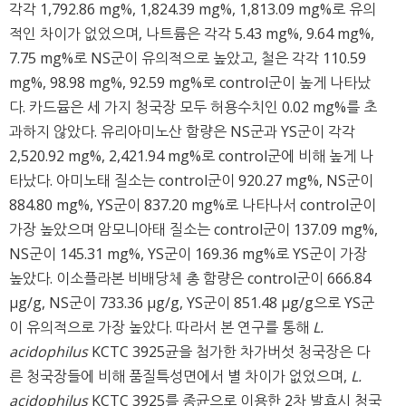
각각 1,792.86 mg%, 1,824.39 mg%, 1,813.09 mg%로 유의
적인 차이가 없었으며, 나트륨은 각각 5.43 mg%, 9.64 mg%,
7.75 mg%로 NS군이 유의적으로 높았고, 철은 각각 110.59
mg%, 98.98 mg%, 92.59 mg%로 control군이 높게 나타났
다. 카드뮴은 세 가지 청국장 모두 허용수치인 0.02 mg%를 초
과하지 않았다. 유리아미노산 함량은 NS군과 YS군이 각각
2,520.92 mg%, 2,421.94 mg%로 control군에 비해 높게 나
타났다. 아미노태 질소는 control군이 920.27 mg%, NS군이
884.80 mg%, YS군이 837.20 mg%로 나타나서 control군이
가장 높았으며 암모니아태 질소는 control군이 137.09 mg%,
NS군이 145.31 mg%, YS군이 169.36 mg%로 YS군이 가장
높았다. 이소플라본 비배당체 총 함량은 control군이 666.84
μg/g, NS군이 733.36 μg/g, YS군이 851.48 μg/g으로 YS군
이 유의적으로 가장 높았다. 따라서 본 연구를 통해
L.
acidophilus
KCTC 3925균을 첨가한 차가버섯 청국장은 다
른 청국장들에 비해 품질특성면에서 별 차이가 없었으며,
L.
acidophilus
KCTC 3925를 종균으로 이용한 2차 발효시 청국