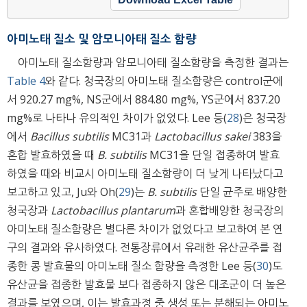
아미노태 질소 및 암모니아태 질소 함량
아미노태 질소함량과 암모니아태 질소함량을 측정한 결과는
Table 4
와 같다. 청국장의 아미노태 질소함량은 control군에
서 920.27 mg%, NS군에서 884.80 mg%, YS군에서 837.20
mg%로 나타나 유의적인 차이가 없었다. Lee 등(
28
)은 청국장
에서
Bacillus subtilis
MC31과
Lactobacillus sakei
383을
혼합 발효하였을 때
B. subtilis
MC31을 단일 접종하여 발효
하였을 때와 비교시 아미노태 질소함량이 더 낮게 나타났다고
보고하고 있고, Ju와 Oh(
29
)는
B. subtilis
단일 균주로 배양한
청국장과
Lactobacillus plantarum
과 혼합배양한 청국장의
아미노태 질소함량은 별다른 차이가 없었다고 보고하여 본 연
구의 결과와 유사하였다. 전통장류에서 유래한 유산균주를 접
종한 콩 발효물의 아미노태 질소 함량을 측정한 Lee 등(
30
)도
유산균을 접종한 발효물 보다 접종하지 않은 대조군이 더 높은
결과를 보였으며, 이는 발효과정 중 생성 또는 분해되는 아미노