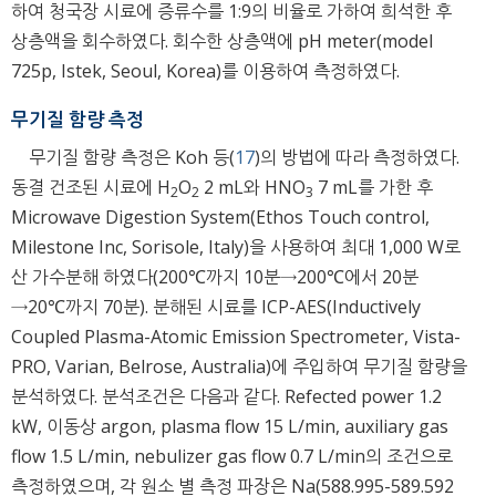
하여 청국장 시료에 증류수를 1:9의 비율로 가하여 희석한 후
상층액을 회수하였다. 회수한 상층액에 pH meter(model
725p, Istek, Seoul, Korea)를 이용하여 측정하였다.
무기질 함량 측정
무기질 함량 측정은 Koh 등(
17
)의 방법에 따라 측정하였다.
동결 건조된 시료에 H
O
2 mL와 HNO
7 mL를 가한 후
2
2
3
Microwave Digestion System(Ethos Touch control,
Milestone Inc, Sorisole, Italy)을 사용하여 최대 1,000 W로
산 가수분해 하였다(200℃까지 10분→200℃에서 20분
→20℃까지 70분). 분해된 시료를 ICP-AES(Inductively
Coupled Plasma-Atomic Emission Spectrometer, Vista-
PRO, Varian, Belrose, Australia)에 주입하여 무기질 함량을
분석하였다. 분석조건은 다음과 같다. Refected power 1.2
kW, 이동상 argon, plasma flow 15 L/min, auxiliary gas
flow 1.5 L/min, nebulizer gas flow 0.7 L/min의 조건으로
측정하였으며, 각 원소 별 측정 파장은 Na(588.995-589.592