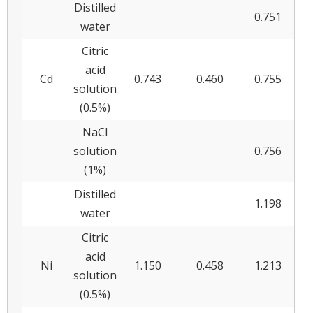
Distilled
0.751
0.0
water
Citric
acid
Cd
0.743
0.460
0.755
0.0
solution
(0.5%)
NaCl
solution
0.756
0.0
(1%)
Distilled
1.198
0.0
water
Citric
acid
Ni
1.150
0.458
1.213
0.0
solution
(0.5%)