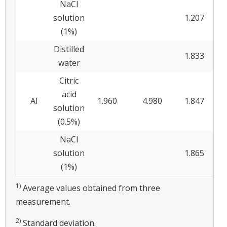
NaCl
solution
1.207
0.0
(1%)
Distilled
1.833
0.0
water
Citric
acid
Al
1.960
4.980
1.847
0.0
solution
(0.5%)
NaCl
solution
1.865
0.0
(1%)
1)
Average values obtained from three
measurement.
2)
Standard deviation.