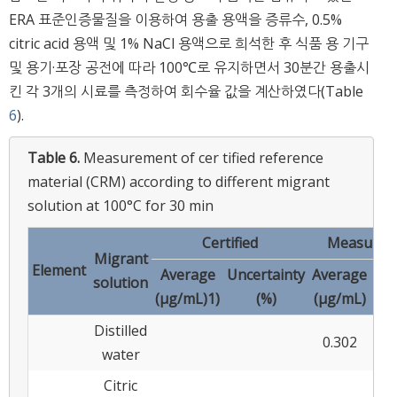
ERA 표준인증물질을 이용하여 용출 용액을 증류수, 0.5%
citric acid 용액 및 1% NaCl 용액으로 희석한 후 식품 용 기구
및 용기·포장 공전에 따라 100℃로 유지하면서 30분간 용출시
킨 각 3개의 시료를 측정하여 회수율 값을 계산하였다(Table
6
).
Table 6.
Measurement of cer tified reference
material (CRM) according to different migrant
solution at 100°C for 30 min
Certified
Measured
Migrant
Element
Average
Uncertainty
Average
solution
SD
(μg/mL)1)
(%)
(μg/mL)
Distilled
0.302
0.0
water
Citric