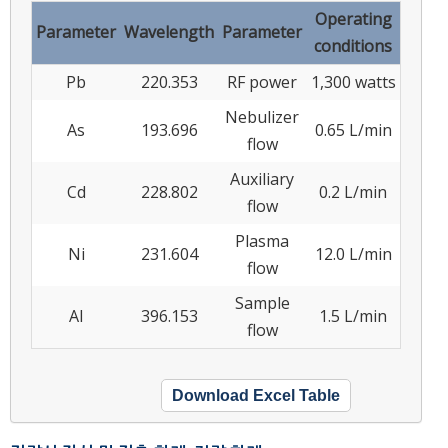
Operating
Parameter
Wavelength
Parameter
conditions
Pb
220.353
RF power
1,300 watts
Nebulizer
As
193.696
0.65 L/min
flow
Auxiliary
Cd
228.802
0.2 L/min
flow
Plasma
Ni
231.604
12.0 L/min
flow
Sample
Al
396.153
1.5 L/min
flow
Download Excel Table