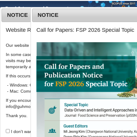
NOTICE
NOTICE
MENU
T
Website Renewal Notice
Call for Papers: FSP 2026 Special Topic
o
g
Our website has recently been renewed.
2017
;
24
(
8
):
1094
-
1102
g
pISSN: 1738-7248, eISSN: 2287-7428
l
In some cases, images, CSS files, or other settings saved in your b
DOI:
https://doi.org/10.11002/kjfp.2017.24.8.1094
visits may be reused instead of downloading the latest files. As a r
e
temporarily appear incorrectly or may not display properly.
n
ARTICLE
a
If this occurs, please perform a hard refresh.
사용 환경에 따른 캠핑용 조리 기구로부
v
- Windows: Ctrl + F5
i
터 유해금속 용출의 변화
- Mac: Command + Shift + R
g
,
이진희
1
2,
김지연
1,
박예슬
1,
박상규
1,
이재호
1,
윤종
If you encounter any errors or difficulties while using the website, p
a
,
info@guhmok.com.
호
1,
김경태
1,
한기동
2
*
t
i
Thank you.
Influence of usage environment
o
from camping cooking utensils on
n
I don't want to open this window for a day.