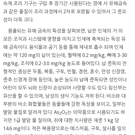
속제 조리 기구는 구입 후 장기간 사용된다는 점에 서 유해금속
과 같은 물질이 조리 과정에서 2차로 오염될 수 있어서 그 중요
성이 더욱 크다.
용출되는 유해 금속의 특성을 살펴보면, 납은 인체의 거 의
모든 조직과 시스템에 영향을 미치고 인체에 축적되는 독성 유
해 금속이다. 음식물과 공기 등을 통해 체내로 흡수 되며 인체
에는 약 120 mg의 납이 있는데, 혈액에 0.2 mg/kg, 뼈에 3-30
mg/kg, 조직에 0.2-3.0 mg/kg 농도로 들어있다. 납 중독의 전
형적인 증상은 두통, 복통, 구토, 빈혈, 경련, 혼수, 만성 신장염,
중추 신경계 장애 등인데, 높은 농도의 납에 중독되면 성인이나
어린이 모두 뇌와 신장이 손상되어 사망할 수도 있다. 임산부는
유산을 할 수 있으며, 남성의 생식 기능도 저하 된다. 비소와 대
부분의 비소 화합물들은 동물들에 강한 독성을 보이고, 일부는
발암 물질로 알려져 있다. As
O
는 의약품으로 사용되기도 하
2
3
지만 1급 발암 물 질이며, 쥐에 대한 치사량은 체중 1 kg 당
14.6 mg이다. 적은 복용량으로는 메스꺼움, 구토, 설사를 일으