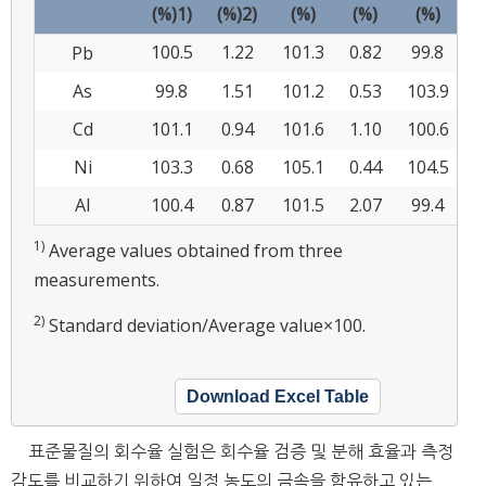
(%)1)
(%)2)
(%)
(%)
(%)
(
100.5
1.22
101.3
0.82
99.8
1
Pb
As
99.8
1.51
101.2
0.53
103.9
0
Cd
101.1
0.94
101.6
1.10
100.6
1
Ni
103.3
0.68
105.1
0.44
104.5
2
Al
100.4
0.87
101.5
2.07
99.4
2
1)
Average values obtained from three
measurements.
2)
Standard deviation/Average value×100.
Download Excel Table
표준물질의 회수율 실험은 회수율 검증 및 분해 효율과 측정
감도를 비교하기 위하여 일정 농도의 금속을 함유하고 있는