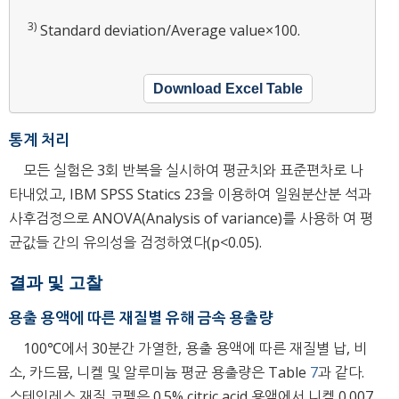
3)
Standard deviation/Average value×100.
Download Excel Table
통계 처리
모든 실험은 3회 반복을 실시하여 평균치와 표준편차로 나
타내었고, IBM SPSS Statics 23을 이용하여 일원분산분 석과
사후검정으로 ANOVA(Analysis of variance)를 사용하 여 평
균값들 간의 유의성을 검정하였다(p<0.05).
결과 및 고찰
용출 용액에 따른 재질별 유해 금속 용출량
100℃에서 30분간 가열한, 용출 용액에 따른 재질별 납, 비
소, 카드뮴, 니켈 및 알루미늄 평균 용출량은 Table
7
과 같다.
스테인레스 재질 코펠은 0.5% citric acid 용액에서 니켈 0.007