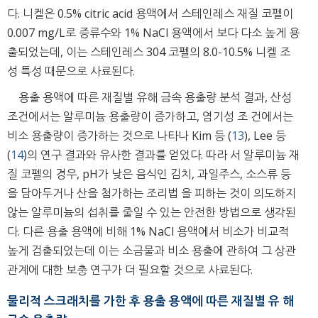
다. 니켈은 0.5% citric acid 용액에서 스테인레스 재질 코펠이
0.007 mg/L로 증류수와 1% NaCl 용액에서 보다 다소 높게 용
출되었는데, 이는 스테인레스 304 코펠의 8.0-10.5% 니켈 조
성 특성 때문으로 사료된다.
용출 용액에 따른 재질별 유해 금속 용출량 분석 결과, 산성
조건에서는 알루미늄 용출량이 증가하고, 염기성 조 건에서는
비소 용출량이 증가하는 것으로 나타나 Kim 등 (
13
), Lee 등
(
14
)의 연구 결과와 유사한 결과를 얻었다. 따라 서 알루미늄 재
질 코펠의 경우, pH가 낮은 음식인 김치, 과일주스, 소스류 등
을 담아두거나 산을 첨가하는 조리법 을 피하는 것이 의도하지
않는 알루미늄의 섭취를 줄일 수 있는 안전한 방법으로 생각된
다. 다른 용출 용액에 비해 1% NaCl 용액에서 비소가 비교적
높게 검출되었는데 이는 소금물과 비소 용출에 관하여 그 상관
관계에 대한 보충 연구가 더 필요할 것으로 사료된다.
물리적 스크래치를 가한 후 용출 용액에 따른 재질별 유 해