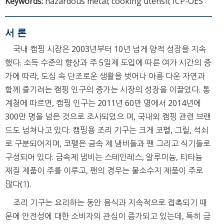
Keywords:
hazardous metal; cooking utensil; ICP-OES
서 론
국내 캠핑 시장은 2003년부터 10년 넘게 양적 성장을 지속
했다. 소득 수준의 향상과 주 5일제 도입에 따른 여가 시간의 증
가에 따라, 도심 속 단조로운 생활을 벗어나 아름 다운 자연과
함께 즐기려는 캠핑 인구의 증가는 시장의 성장을 이끌었다. 통
계청에 따르면, 캠핑 인구는 2011년 60만 명에서 2014년에
300만 명을 넘은 것으로 조사되었으 며, 국내외 캠핑 관련 브랜
드도 넘쳐나고 있다. 캠핑용 조리 기구는 크게 코펠, 그릴, 석쇠
로 구분되어지며, 코펠은 금속 제 냄비들과 팬 그리고 식기들로
구성되어 있다. 금속제 냄비는 스테인레스, 알루미늄, 티타늄
재질 제품이 주를 이루고, 팬의 경우는 불소수지 제품이 주로
많다(
1
).
조리 기구는 요리하는 동안 음식과 지속적으로 접촉되기 때
문에 안전성에 대한 소비자의 관심이 증가되고 있는데, 특히 금