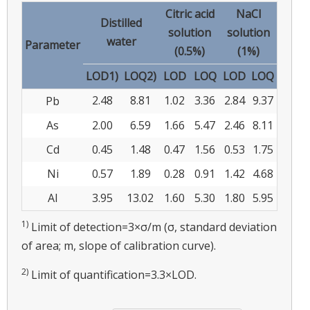
Citric acid
NaCl
Distilled
solution
solution
water
Parameter
(0.5%)
(1%)
LOD1)
LOQ2)
LOD
LOQ
LOD
LOQ
2.48
8.81
1.02
3.36
2.84
9.37
Pb
As
2.00
6.59
1.66
5.47
2.46
8.11
Cd
0.45
1.48
0.47
1.56
0.53
1.75
Ni
0.57
1.89
0.28
0.91
1.42
4.68
Al
3.95
13.02
1.60
5.30
1.80
5.95
1)
Limit of detection=3×σ/m (σ, standard deviation
of area; m, slope of calibration curve).
2)
Limit of quantification=3.3×LOD.