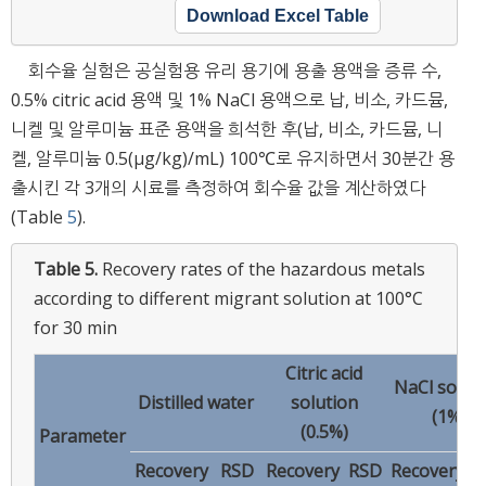
Download Excel Table
회수율 실험은 공실험용 유리 용기에 용출 용액을 증류 수,
0.5% citric acid 용액 및 1% NaCl 용액으로 납, 비소, 카드뮴,
니켈 및 알루미늄 표준 용액을 희석한 후(납, 비소, 카드뮴, 니
켈, 알루미늄 0.5(μg/kg)/mL) 100℃로 유지하면서 30분간 용
출시킨 각 3개의 시료를 측정하여 회수율 값을 계산하였다
(Table
5
).
Table 5.
Recovery rates of the hazardous metals
according to different migrant solution at 100°C
for 30 min
Citric acid
NaCl solut
Distilled water
solution
(1%)
(0.5%)
Parameter
Recovery
RSD
Recovery
RSD
Recovery
R