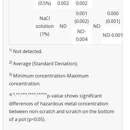
(0.5%)
0.002
0.002
0.001
0.000
NaCl
(0.002)
(0.001)
solution
ND
ND
ND-
(1%)
ND-0.001
N
0.004
1)
Not detected.
2)
Average (Standard Deviation).
3)
Minimum concentration-Maximum
concentration.
4)
*,**,***,****,*****
p-value shows significant
differences of hazardous metal concentration
between non-scratch and scratch on the bottom
of a pot (p<0.05).