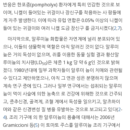
반응은 한포증(pompholyx) 환자에게 특히 민감한 것으로 보
이며, 니켈이 들어있는 귀걸이나 장신구를 착용하는 사 람들에
게 자주 발생한다. 이에 따라 유럽 연합은 0.05% 이상의 니켈이
들어 있는 귀걸이와 여러 니켈 도금 장신구 를 금지시켰다(
2
,
7
).
마지막으로, 알루미늄 화합물은 자연계에 널리 분포되어 있
으나, 이들의 생물학적 역할은 아직 알려진 것이 없다. 알루미
늄은 거의 독성이 없으며, 쥐를 이용한 동물 실험 결과 황산알
루미늄의 치사량(LD
)은 체중 1 kg 당 약 6 g인 것으로 밝혀
50
졌다. 1980년대에 일부 과학자들이 알루미 늄이 치매와 관련될
수 있다고 제안하였으나, 아직 그 연관 성은 분명하지 않으며
계속 연구 중에 있다. 그러나 일부 연구에서는 섭취되는 알루미
늄이 먹이 사슬에 의한 농축으 로 건강에 위해한 것으로 간주되
고, 중추신경, 골격계, 조혈 계에서 독성을 일으키고, 알츠하이
머와 같은 신경변성 질 병을 유발하는 것으로 보고되고 있다(
2
-
4
). 조리 기구에 의 한 알루미늄의 용출에 대해서는 2006년
Gramiccioni 등(
5
) 이 토마토 주스를 알루미늄 조리 기구에서