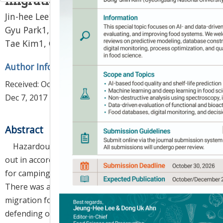
migration of hazardous metals
,
Jin-hee Lee
1
2,
Ji-Yeon Kim
1,
Ye-Seul Park
1,
Sang-
Gyu Park
1,
Jae-Ho Lee
1,
Jong-Ho Yoon
1,
Gyung-
,
Tae Kim
1,
Gi-Dong Han
2
*
Author Information & Copyright
▼
Received:
Oct 19, 2017
; Revised:
Dec 6, 2017
; Accepted:
Dec 7, 2017
Abstract
Hazardous metals leaching experiment was carried
out in accordance with various usage environments
for camping cooking utensils distributed in the market.
There was a significant difference in the degree of
migration for lead, arsenic, cadmium and nickel
defending on the solvent and how to use, although