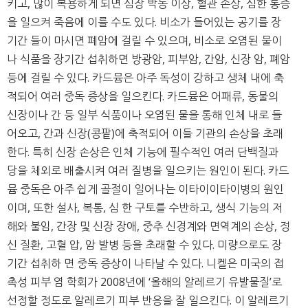
키고, 많이 복용하게 되면 심장 박동 이상, 혈관 손상, 심한 통증
을 일으켜 죽음에 이를 수도 있다. 비소가 들어있는 공기를 장
기간 들이 마시면 폐암에 걸릴 수 있으며, 비소로 오염된 물이
나 식품을 장기간 섭취하면 방광암, 피부암, 간암, 신장 암, 폐암
등에 걸릴 수 있다. 카드뮴은 아주 독성이 강하고 생체 내에 축
적되어 여러 중독 증상을 일으킨다. 카드뮴은 어패류, 동물의
신장이나 간 등 일부 식품이나 오염된 물을 통해 인체 내로 들
어오고, 간과 신장(콩팥)에 축적되어 이들 기관의 손상을 초래
한다. 특히 신장 손상은 인체 기능에 필수적인 여러 단백질과
당을 체외로 배출시켜 여러 질병을 일으키는 원인이 된다. 카드
뮴 중독은 아주 쉽게 골절이 일어나는 이타이이타이병의 원인
이며, 또한 설사, 복통, 심 한 구토를 수반하고, 생식 기능의 저
해와 불임, 간장 및 신장 장애, 중추 신경계와 면역계의 손상, 정
신 질환, 고혈 압, 암 발병 등을 초래할 수 있다. 미량으로도 장
기간 섭취하 면 중독 증상이 나타날 수 있다. 니켈은 미국의 접
촉성 피부 염 학회가 2008년에 ‘올해의 알레르기 유발물질’로
선정할 정도로 알레르기 피부 반응을 잘 일으킨다. 이 알레르기