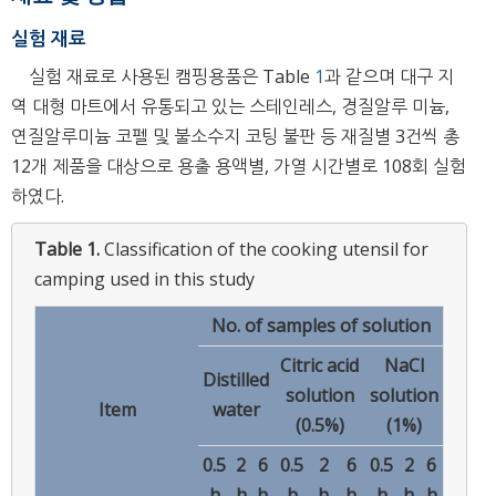
실험 재료
실험 재료로 사용된 캠핑용품은 Table
1
과 같으며 대구 지
역 대형 마트에서 유통되고 있는 스테인레스, 경질알루 미늄,
연질알루미늄 코펠 및 불소수지 코팅 불판 등 재질별 3건씩 총
12개 제품을 대상으로 용출 용액별, 가열 시간별로 108회 실험
하였다.
Table 1.
Classification of the cooking utensil for
camping used in this study
No. of samples of solution
Citric acid
NaCl
Distilled
solution
solution
Item
water
(0.5%)
(1%)
0.5
2
6
0.5
2
6
0.5
2
6
h
h
h
h
h
h
h
h
h