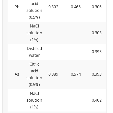
acid
Pb
0.302
0.466
0.306
0.0
solution
(0.5%)
NaCl
solution
0.303
0.0
(1%)
Distilled
0.393
0.0
water
Citric
acid
As
0.389
0.574
0.393
0.0
solution
(0.5%)
NaCl
solution
0.402
0.0
(1%)