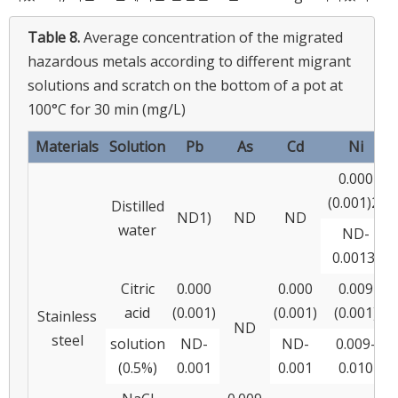
Table 8.
Average concentration of the migrated
hazardous metals according to different migrant
solutions and scratch on the bottom of a pot at
100°C for 30 min (mg/L)
Materials
Solution
Pb
As
Cd
Ni
0.000
(0.001)2)
Distilled
ND1)
ND
ND
water
ND-
0.0013)
Citric
0.000
0.000
0.009
acid
(0.001)
(0.001)
(0.001)
Stainless
ND
steel
solution
ND-
ND-
0.009-
(0.5%)
0.001
0.001
0.010