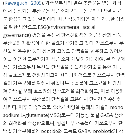
(
Kawaguchi, 2005
). 가쓰오부시의 열수 추출물을 얻는 과정
에서 생성되는 부산물은 식품소재보다는 동물의 단백질 사료
로 활용되고 있는 실정이다. 최근 식품기업은 지속 가능한 성장
을 위한 방안으로 ESG(environmental, social,
governance) 경영을 통해서 환경친화적인 제품생산과 식품
부산물의 재활용에 대한 필요가 증가하고 있다. 가쓰오부시 부
산물은 우수한 풍미 성분과 고농도 단백질을 함유하고 있어서
이를 이용한 고부가가치 식품 소재 개발이 가능하여, 본 연구에
서는 가쓰오부시 부산물 단백질을 생물전환기술을 통한 기능
성 발효소재로 전환시키고자 한다. 1차적으로 가쓰오부시 단백
질의 가수분해를 위해서 황칠나무 추출물에 고초균을 배양시
켜 단백질 분해 효소원의 생산조건을 최적화하고, 이를 이용하
여 가쓰오부시 부산물의 단백질을 고온에서 단시간 가수분해
시킨다. 이후 연속적으로 젖산균 배양을 통해서 기질인 mono
sodium L-glutamate(MSG)로부터 기능성 물질 GABA 생산
의 최적화를 수행함으로써, 황칠나무 추출물에 가쓰오부시 단
백질 가수분해물인 peptide와 고농도 GABA, probiotic가 강