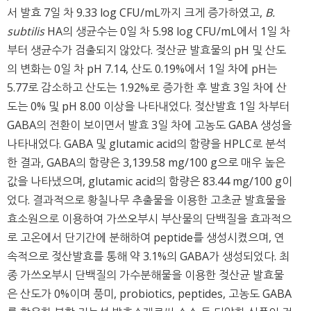
서 발효 7일 차 9.33 log CFU/mL까지 크게 증가하였고,
B.
subtilis
HA의 생균수는 0일 차 5.98 log CFU/mL에서 1일 차
부터 생균수가 검출되지 않았다. 젖산균 발효물의 pH 및 산도
의 변화는 0일 차 pH 7.14, 산도 0.19%에서 1일 차에 pH는
5.77로 감소하고 산도는 1.92%로 증가한 후 발효 3일 차에 산
도는 0% 및 pH 8.00 이상을 나타내었다. 젖산발효 1일 차부터
GABA의 전환이 보이면서 발효 3일 차에 고농도 GABA 생성을
나타내었다. GABA 및 glutamic acid의 함량을 HPLC로 분석
한 결과, GABA의 함량은 3,139.58 mg/100 g으로 매우 높은
값을 나타냈으며, glutamic acid의 함량은 83.44 mg/100 g이
었다. 결과적으로 황칠나무 추출물을 이용한 고초균 발효물을
효소원으로 이용하여 가쓰오부시 부산물의 단백질을 효과적으
로 고온에서 단기간에 분해하여 peptide를 생성시켰으며, 연
속적으로 젖산발효를 통해 약 3.1%의 GABA가 생성되었다. 최
종 가쓰오부시 단백질의 가수분해물을 이용한 젖산균 발효물
은 산도가 0%이며 풍미, probiotics, peptides, 고농도 GABA