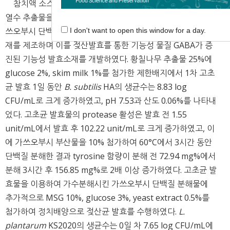
참치액 소스를 가공할 때 가쓰오부시(가다랑어 훈연 숙성)
열수 추출물을 주원료로 사용하며, 이때 부산물로 생산되는 가
쓰오부시 단백질을 이용하여 가수 분해산물인 peptide 강화소
I don't want to open this window for a day.
재를 제조하며 이를 젖산발효를 통한 기능성 물질 GABA가 증
진된 기능성 발효소재를 개발하였다. 황칠나무 추출물 25%에
glucose 2%, skim milk 1%를 첨가한 제한배지에서 1차 고초
균 발효 1일 동안
B. subtilis
HA의 생균수는 8.83 log
CFU/mL로 크게 증가하였고, pH 7.53과 산도 0.06%를 나타내
었다. 고초균 발효물의 protease 활성은 발효 전 1.55
unit/mL에서 발효 후 102.22 unit/mL로 크게 증가하였고, 이
에 가쓰오부시 부산물을 10% 첨가하여 60°C에서 3시간 동안
단백질 분해한 결과 tyrosine 함량이 분해 전 72.94 mg%에서
분해 3시간 후 156.85 mg%로 2배 이상 증가하였다. 고초균 발
효물을 이용하여 가수분해시킨 가쓰오부시 단백질 분해물에
추가적으로 MSG 10%, glucose 3%, yeast extract 0.5%를
첨가하여 정치배양으로 젖산균 발효를 수행하였다.
L.
plantarum
KS2020의 생균수는 0일 차 7.65 log CFU/mL에