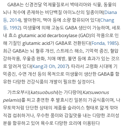
GABA는 신경전달 억제물질로서 박테리아와 식물, 동물의
뇌나 척수에 존재하는 비단백질 아미노산의 일종이며(
Diana
등, 2014
), 발아현미, 맥아 등에 소량 함유되어 있다(
Chang
등, 1992
). 미생물에 의해 고농도 GABA 생산이 가능하며, 세포
내 효소 glutamic acid decarboxylase (GAD)의 작용으로 인
해 기질인 glutamic acid가 GABA로 전환된다(
Fonda, 1985
).
최근 GABA는 뇌 혈류 개선, 스트레스 해소, 기억력 증진, 혈압
강하작용, 우울증 완화, 치매 예방, 불면 등에 효과가 있는 것으
로 알려져 있다(
Kang과 Oh, 2007
). 따라서 고령화 시대에 기
억증진, 수면 개선 등의 목적으로 미생물이 생산한 GABA를 함
유한 다양한 건강식품의 개발이 필요한 실정이다.
가쓰오부시(
katsuobushi
)는 가다랑어(
Katsuwonus
pelamis
)를 찌고 훈연한 후 발효시킨 일본의 가공식품이며, 나
무토막처럼 단단한 상태의 제품을 슬라이스 형태로 얇게 깎아
직접 섭취하거나, 우수한 풍미와 감칠맛을 내는 다양한 조미성
분을 함유하고 있어 육수로 다양한 요리에 이용된다