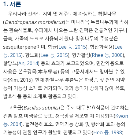
1. 서론
우리나라 전라도 지역 및 제주도에 자생하는 황칠나무
(
Dendropanax morbiferus
)는 미나리목 두릅나무과에 속하
는 관속식물로, 수피에서 나오는 노란 진액은 전통적인 가구나
금속, 가죽의 도료로 사용되어 왔다. 황칠나무의 주성분은
sesquiterpene이며, 항균(
Lee 등, 2015
), 항산화작용(
Lee
등, 2015
), 항노화(
Lee 등, 2015
), 항암활성(
Rhee 등, 2000
),
항당뇨(
An, 2014
) 등의 효과가 보고되었으며, 민간약용으로
사용은 본초강목(本草學者) 등의 고문서에서도 찾아볼 수 있
다(Kim, 2015). 현재 황칠나무 추출액은 화장품 및 천연 치약
등에 기능성 소재로 첨가되며, 맛과 풍미가 강하지 않아 음료,
발효식품 등의 소재로 활용되고 있다.
고초균(
Bacillus subtilis
)은 주로 대두 발효식품에 관여하는
전통 발효 미생물로 낫또, 청국장을 제조할 때 이용되며(
Kwon
등, 2004
), 혈전용해효소, 면역기능 강화 및 항산화 효과 등의
기능성에 관한 연구가 활발히 진행되고 있다(
Heo 등, 1998
;