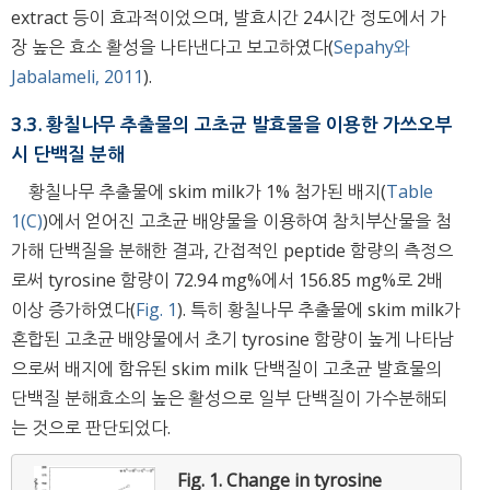
extract 등이 효과적이었으며, 발효시간 24시간 정도에서 가
장 높은 효소 활성을 나타낸다고 보고하였다(
Sepahy와
Jabalameli, 2011
).
3.3. 황칠나무 추출물의 고초균 발효물을 이용한 가쓰오부
시 단백질 분해
황칠나무 추출물에 skim milk가 1% 첨가된 배지(
Table
1(C)
)에서 얻어진 고초균 배양물을 이용하여 참치부산물을 첨
가해 단백질을 분해한 결과, 간접적인 peptide 함량의 측정으
로써 tyrosine 함량이 72.94 mg%에서 156.85 mg%로 2배
이상 증가하였다(
Fig. 1
). 특히 황칠나무 추출물에 skim milk가
혼합된 고초균 배양물에서 초기 tyrosine 함량이 높게 나타남
으로써 배지에 함유된 skim milk 단백질이 고초균 발효물의
단백질 분해효소의 높은 활성으로 일부 단백질이 가수분해되
는 것으로 판단되었다.
Fig. 1.
Change in tyrosine