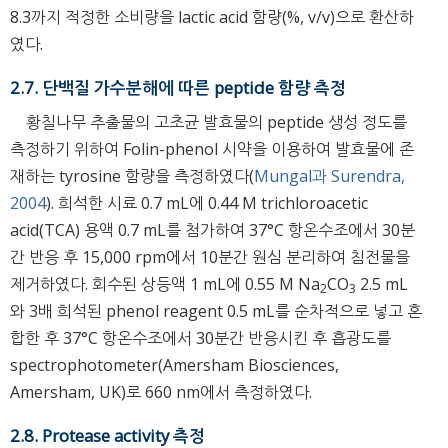
8.3까지 적정한 소비량을 lactic acid 함량(%, v/v)으로 환산하
였다.
2.7. 단백질 가수분해에 따른 peptide 함량 측정
황칠나무 추출물의 고초균 발효물의 peptide 생성 정도를
측정하기 위하여 Folin-phenol 시약을 이용하여 발효물에 존
재하는 tyrosine 함량을 측정하였다(
Mungal과 Surendra,
2004
). 희석한 시료 0.7 mL에 0.44 M trichloroacetic
acid(TCA) 용액 0.7 mL를 첨가하여 37°C 항온수조에서 30분
간 반응 후 15,000 rpm에서 10분간 원심 분리하여 침전물을
제거하였다. 회수된 상등액 1 mL에 0.55 M Na
CO
2.5 mL
2
3
와 3배 희석된 phenol reagent 0.5 mL를 순차적으로 넣고 혼
합한 후 37°C 항온수조에서 30분간 반응시킨 후 흡광도를
spectrophotometer(Amersham Biosciences,
Amersham, UK)로 660 nm에서 측정하였다.
2.8. Protease activity 측정