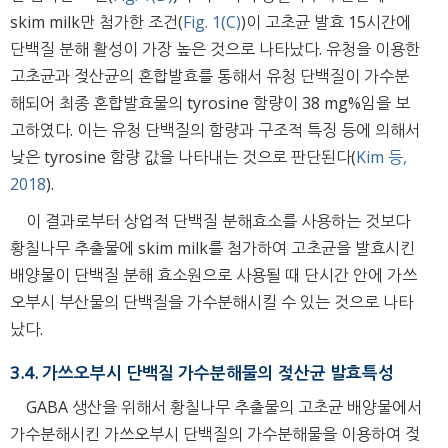
skim milk만 첨가한 조건(
Fig. 1(C)
)이 고초균 발효 15시간에
단백질 분해 활성이 가장 높은 것으로 나타났다. 유청을 이용한
고초균과 젖산균의 혼합발효를 통해서 유청 단백질이 가수분
해되어 최종 혼합발효물의 tyrosine 함량이 38 mg%임을 보
고하였다. 이는 유청 단백질의 함량과 구조적 특징 등에 의해서
낮은 tyrosine 함량 값을 나타내는 것으로 판단된다(
Kim 등,
2018
).
이 결과로부터 상업적 단백질 분해효소를 사용하는 것보다
황칠나무 추출물에 skim milk를 첨가하여 고초균을 발효시킨
배양물이 단백질 분해 효소원으로 사용될 때 단시간 안에 가쓰
오부시 부산물의 단백질을 가수분해시킬 수 있는 것으로 나타
났다.
3.4. 가쓰오부시 단백질 가수분해물의 젖산균 발효특성
GABA 생산을 위해서 황칠나무 추출물의 고초균 배양물에서
가수분해시킨 가쓰오부시 단백질의 가수분해물을 이용하여 젖