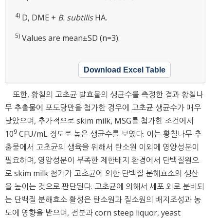
4)
D, DME +
B. subtilis
HA.
5)
Values are mean±SD (n=3).
Download Excel Table
또한, 황칠의 고초균 발효물의 생균수를 측정한 결과 황칠나
무 추출물에 포도당만을 첨가한 경우에 고초균 생균수가 매우
낮았으며, 추가적으로 skim milk, MSG를 첨가한 조건에서
9
10
CFU/mL 정도로 높은 생균수를 보였다. 이는 황칠나무 추
출물에서 고초균의 생육을 위해서 탄소원 이외에 영양성분이
필요하며, 영양성분이 부족한 제한배지 환경에서 단백질원으
로 skim milk 첨가가 고초균에 의한 단백질 분해효소의 생산
을 높이는 것으로 판단된다. 고초균에 의해서 세포 외로 분비되
는 단백질 분해효소 활성은 탄소원과 질소원의 배지조성과 농
도에 영향을 받으며, 전분과 corn steep liquor, yeast