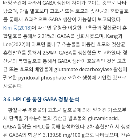
배양조건에 따라서 GABA 생산에 차이가 보이는 것으로 나타
났으며, 단일 발효보다 고초균 또는 효모와 젖산균의 혼합발효
를 통해서 효과적으로 GABA 생산이 가능함이 보고되었다.
Kim 등(2018)
에 따르면 유청을 이용한 고초균과 젖산균이 혼
합발효를 통해서 2.21%의 GABA를 강화시켰으며, Kang과
Lee(2022)에 따르면 옻나무 추출물을 이용한 효모와 젖산균
혼합발효를 통해서 2.5%의 GABA를 생산함을 보고하였다. 젖
산균의 복합발효를 통해서 GABA 생산이 효율적인 것은 고초
균 또는 효모의 배양물에 glutamate decarboxylase 활성에
필요한 pyridoxal phosphate 조효소 생성에 기인한 것으로
사료된다.
3.6. HPLC를 통한 GABA 정량 분석
황칠나무 추출물의 고초균 발효물에 의해 얻어진 가쓰오부
시 단백질 가수분해물의 젖산균 발효물의 glutamic acid,
GABA 함량을 HPLC를 통해 분석하였다. 2차 혼합발효 시 생성
된 GABA의 함량은 3,139.58 mg/100 g으로 나타났으며, 잔존