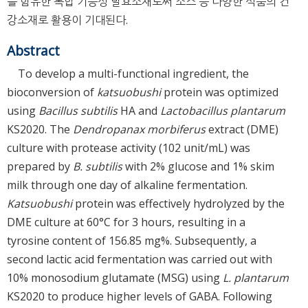
를 함유한 복합 기능성 발효소재로써 소스 등 다양한 식품의 건
강소재로 활용이 기대된다.
Abstract
To develop a multi-functional ingredient, the
bioconversion of
katsuobushi
protein was optimized
using
Bacillus subtilis
HA and
Lactobacillus plantarum
KS2020. The
Dendropanax morbiferus
extract (DME)
culture with protease activity (102 unit/mL) was
prepared by
B. subtilis
with 2% glucose and 1% skim
milk through one day of alkaline fermentation.
Katsuobushi
protein was effectively hydrolyzed by the
DME culture at 60°C for 3 hours, resulting in a
tyrosine content of 156.85 mg%. Subsequently, a
second lactic acid fermentation was carried out with
10% monosodium glutamate (MSG) using
L. plantarum
KS2020 to produce higher levels of GABA. Following