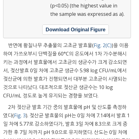
(p<0.05) (the highest value in
the sample was expressed as a).
Download Original Figure
반면에 황칠나무 추출물의 고초균 발효물(
Fig. 2(C)
)을 이용
하여 가쓰오부시 단백질을 60°C의 온도에서 1차 가수분해시
키는 과정에서 발효물에서 고초균의 생균수가 크게 감소되면
서, 젖산발효 0일 차에 고초균 생균수 5.98 log CFU/mL에서
젖산균에 의한 발효가 진행되면서 대부분 고초균이 사멸되는
것으로 나타났다. 대조적으로 젖산균 생균수는 10 log
CFU/mL 정도로 높게 유지되는 경향을 보였다.
2차 젖산균 발효 기간 중의 발효물에 pH 및 산도를 측정하
였다(
Fig. 3
). 젖산균 발효물의 pH는 0일 차에 7.14에서 발효 1
일 차에 5.77로 감소하였다가, 발효 3일 차에 8.3으로 크게 증
가한 후 7일 차까지 pH 9.0으로 유지하였다. 산도는 0일 차에