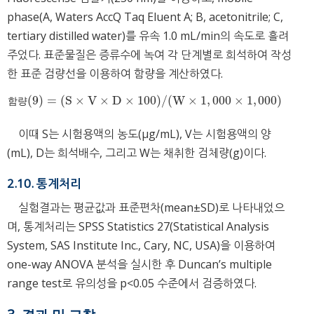
phase(A, Waters AccQ Taq Eluent A; B, acetonitrile; C,
tertiary distilled water)를 유속 1.0 mL/min의 속도로 흘려
주었다. 표준물질은 증류수에 녹여 각 단계별로 희석하여 작성
한 표준 검량선을 이용하여 함량을 계산하였다.
(
9
)
=
(
S
×
V
×
D
×
100
)
/
(
W
×
1
,
000
×
1
,
000
)
함량
(
9
)
=
(
S
×
V
×
D
×
100
)
/
(
W
×
1
,
000
×
1
,
000
)
함
량
이때 S는 시험용액의 농도(μg/mL), V는 시험용액의 양
(mL), D는 희석배수, 그리고 W는 채취한 검체량(g)이다.
2.10. 통계처리
실험결과는 평균값과 표준편차(mean±SD)로 나타내었으
며, 통계처리는 SPSS Statistics 27(Statistical Analysis
System, SAS Institute Inc., Cary, NC, USA)을 이용하여
one-way ANOVA 분석을 실시한 후 Duncan’s multiple
range test로 유의성을 p<0.05 수준에서 검증하였다.