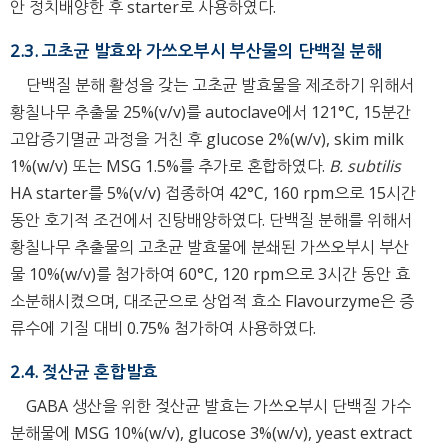
안 정치배양한 후 starter로 사용하였다.
2.3. 고초균 발효와 가쓰오부시 부산물의 단백질 분해
단백질 분해 활성을 갖는 고초균 발효물을 제조하기 위해서
황칠나무 추출물 25%(v/v)를 autoclave에서 121°C, 15분간
고압증기멸균 과정을 거친 후 glucose 2%(w/v), skim milk
1%(w/v) 또는 MSG 1.5%를 추가로 혼합하였다.
B. subtilis
HA starter를 5%(v/v) 접종하여 42°C, 160 rpm으로 15시간
동안 호기적 조건에서 진탕배양하였다. 단백질 분해를 위해서
황칠나무 추출물의 고초균 발효물에 분쇄된 가쓰오부시 부산
물 10%(w/v)를 첨가하여 60°C, 120 rpm으로 3시간 동안 효
소분해시켰으며, 대조군으로 상업적 효소 Flavourzyme은 증
류수에 기질 대비 0.75% 첨가하여 사용하였다.
2.4. 젖산균 혼합발효
GABA 생산을 위한 젖산균 발효는 가쓰오부시 단백질 가수
분해물에 MSG 10%(w/v), glucose 3%(w/v), yeast extract