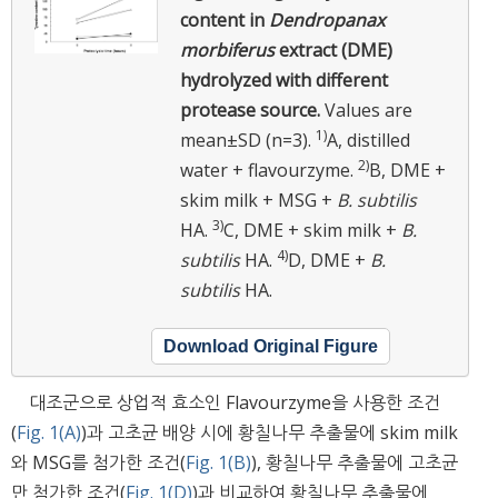
content in
Dendropanax
morbiferus
extract (DME)
hydrolyzed with different
protease source.
Values are
1)
mean±SD (n=3).
A, distilled
2)
water + flavourzyme.
B, DME +
skim milk + MSG +
B. subtilis
3)
HA.
C, DME + skim milk +
B.
4)
subtilis
HA.
D, DME +
B.
subtilis
HA.
Download Original Figure
대조군으로 상업적 효소인 Flavourzyme을 사용한 조건
(
Fig. 1(A)
)과 고초균 배양 시에 황칠나무 추출물에 skim milk
와 MSG를 첨가한 조건(
Fig. 1(B)
), 황칠나무 추출물에 고초균
만 첨가한 조건(
Fig. 1(D)
)과 비교하여 황칠나무 추출물에