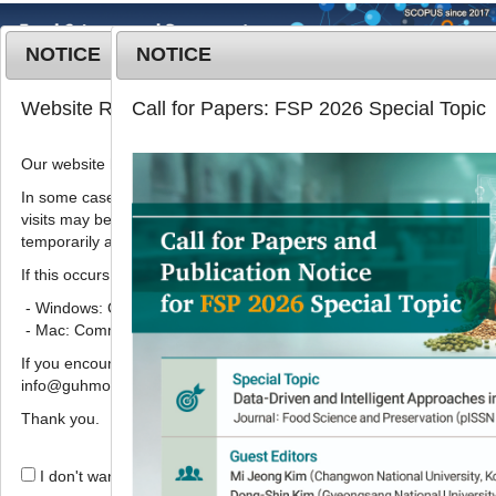
NOTICE
NOTICE
MENU
T
Website Renewal Notice
Call for Papers: FSP 2026 Special Topic
o
g
Our website has recently been renewed.
Korean J. Food Preserv.
2023
;
g
30
(
1
):
146
-
154
l
In some cases, images, CSS files, or other settings saved in your b
pISSN: 1738-7248, eISSN: 2287-7428
visits may be reused instead of downloading the latest files. As a r
e
DOI:
https://doi.org/10.11002/kjfp.2023.30.1.146
temporarily appear incorrectly or may not display properly.
n
Research Articles
a
If this occurs, please perform a hard refresh.
v
- Windows: Ctrl + F5
황칠나무 추출물의 고초균 발효물로 제
i
- Mac: Command + Shift + R
조된 가쓰오부시 단백가수분해물의
g
If you encounter any errors or difficulties while using the website, p
a
Lactobacillus plantarum
발효를 통
info@guhmok.com.
t
한 고농도 GABA 생산
i
Thank you.
1
2
1
,
3
,
*
안유정
,
성낙주
,
이삼빈
o
n
I don't want to open this window for a day.
Production of highly enriched