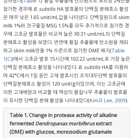
정하였다(
Table 1
). 황칠 추출물에 탄소원으로 포도당 2%만을
첨가한 경우에
B. subtilis
HA 발효물의 단백질 분해효소 활성
은 매우 낮은 1.65 unit/mL값을 나타냈다. 단백질원으로 skim
milk 1%와 전구물질 MSG 1.5%를 모두 추가적으로 첨가한 경
우에 고초균 발효물은 비교적 높은 30.31 unit/mL의 단백질
분해효소 활성을 보였다. 반면에 황칠 추출물에 탄소원을 제외
하고 skim milk만을 1% 수준으로 첨가한 DME 배지(
Table
1(C)
)에서 고초균 발효 15시간에 102.22 unit/mL로 가장 높은
단백질 분해효소 활성을 나타내었다.
B. subtilis
HA를 이용하
여 42°C에서 1일 동안 고체 발효시킨 조직대두단백 발효물의
단백질분해효소 활성이 120 unit/g이었으며, 이는 고초균에
의한 고체배양과 비교할 때 액상의 황칠나무 추출물의 발효물
이 유사한 단백질 분해 활성을 나타내었다(
Kim과 Lee, 2009
).
Table 1.
Change in protease activity of alkaline
fermented
Dendropanax morbiferus
extract
(DME) with glucose, monosodium glutamate