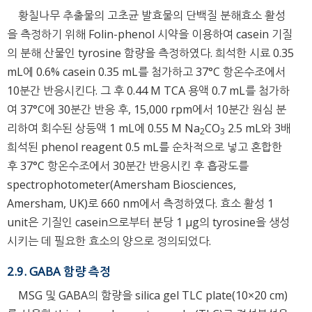
황칠나무 추출물의 고초균 발효물의 단백질 분해효소 활성
을 측정하기 위해 Folin-phenol 시약을 이용하여 casein 기질
의 분해 산물인 tyrosine 함량을 측정하였다. 희석한 시료 0.35
mL에 0.6% casein 0.35 mL를 첨가하고 37°C 항온수조에서
10분간 반응시킨다. 그 후 0.44 M TCA 용액 0.7 mL를 첨가하
여 37°C에 30분간 반응 후, 15,000 rpm에서 10분간 원심 분
리하여 회수된 상등액 1 mL에 0.55 M Na
CO
2.5 mL와 3배
2
3
희석된 phenol reagent 0.5 mL를 순차적으로 넣고 혼합한
후 37°C 항온수조에서 30분간 반응시킨 후 흡광도를
spectrophotometer(Amersham Biosciences,
Amersham, UK)로 660 nm에서 측정하였다. 효소 활성 1
unit은 기질인 casein으로부터 분당 1 μg의 tyrosine을 생성
시키는 데 필요한 효소의 양으로 정의되었다.
2.9. GABA 함량 측정
MSG 및 GABA의 함량을 silica gel TLC plate(10×20 cm)