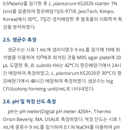
0.5%(w/v)를 첨가한 후
L. plantarum
KS2020 starter 1%
(v/v)를 접종하여 항온배양기(IS-971R, JeioTech, Kimpo,
Korea)에서 30°C, 7일간 정치배양한 후 발효물의 이화학적 특
성을 분석하였다.
2.5. 생균수 측정
생균수는 시료 1 mL에 생리식염수 9 mL를 첨가해 10배 희
6
석법을 이용하여 10
배로 희석된 것을 MRS agar plate에 20
μL 도말한 후,
B. subtilis
HA는 42°C의 항온배양기에서 24시
간 배양하여 측정하였고,
L. plantarum
KS2020은 30°C의 항
온배양기에서 48시간 배양하여 측정하였다. 생균수는 log
CFU(colony forming unit)/mL로 나타내었다.
2.6. pH 및 적정 산도 측정
pH는 pH meter(Digtal pH meter 420A+, Thermo
Orion Beverly, MA, USA)로 측정하였다. 적정 산도는 시료 1
mL에 증류수 9 mL를 첨가하여 0.1 N NaOH를 이용하여 pH