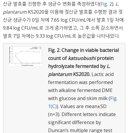
산균 발효를 진행한 후 생균수 변화를 측정하였다(
Fig. 2
).
L.
plantarum
KS2020을 이용해 젖산균 발효를 수행한 결과 젖
산균 생균수가 0일 차에 7.65 log CFU/mL에서 발효 1일 차에
9.84 log CFU/mL로 크게 증가하였고, 그 후 소폭 감소하면서
발효 7일 차에는 9.33 log CFU/mL로 높은값을 나타내었다.
Fig. 2.
Change in viable bacterial
count of
katsuobushi
protein
hydrolyzate fermented by
L.
plantarum
KS2020.
Lactic acid
fermentation was performed
with alkaline fermented DME
with glucose and skim milk (
Fig.
1(C)
). Values are mean±SD
(n=3). Different letters indicate
significant difference by
Duncan’s multiple range test