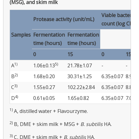
(MSG), and skim milk
Viable bacterial
Protease activity (unit/mL)
count (log CFU/
Samples
Fermentation
Fermentation
time (hours)
time (hours)
0
15
0
15
1)
5)
A
1.06±0.13
21.78±1.07
-
-
2)
B
1.68±0.20
30.31±1.25
6.35±0.07
8.97±
3)
C
1.55±0.27
102.22±2.84
6.35±0.07
8.83±
4)
D
0.61±0.05
1.65±0.82
6.35±0.07
7.09±
1)
A, distilled water + Flavourzyme.
2)
B, DME + skim milk + MSG +
B. subtilis
HA.
3)
C, DME + skim milk +
B. subtilis
HA.