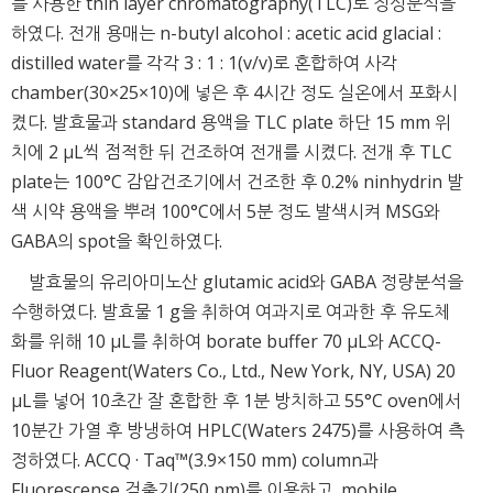
를 사용한 thin layer chromatography(TLC)로 정성분석을
하였다. 전개 용매는 n-butyl alcohol : acetic acid glacial :
distilled water를 각각 3 : 1 : 1(v/v)로 혼합하여 사각
chamber(30×25×10)에 넣은 후 4시간 정도 실온에서 포화시
켰다. 발효물과 standard 용액을 TLC plate 하단 15 mm 위
치에 2 μL씩 점적한 뒤 건조하여 전개를 시켰다. 전개 후 TLC
plate는 100°C 감압건조기에서 건조한 후 0.2% ninhydrin 발
색 시약 용액을 뿌려 100°C에서 5분 정도 발색시켜 MSG와
GABA의 spot을 확인하였다.
발효물의 유리아미노산 glutamic acid와 GABA 정량분석을
수행하였다. 발효물 1 g을 취하여 여과지로 여과한 후 유도체
화를 위해 10 μL를 취하여 borate buffer 70 μL와 ACCQ-
Fluor Reagent(Waters Co., Ltd., New York, NY, USA) 20
μL를 넣어 10초간 잘 혼합한 후 1분 방치하고 55°C oven에서
10분간 가열 후 방냉하여 HPLC(Waters 2475)를 사용하여 측
정하였다. ACCQ · Taq™(3.9×150 mm) column과
Fluorescense 검출기(250 nm)를 이용하고, mobile