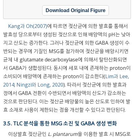
Download Original Figure
Kang과 Oh(2007)
에 따르면 젖산균에 의한 발효를 통해서
발효성 당으로부터 생성된 젖산으로 인해 배양액의 pH는 낮아
지고 산도는 증가한다. 그러나 젖산균에 의한 GABA 생성이 수
반되는 경우에 기질인 MSG를 첨가하여 젖산균을 배양시키면
균체 내 glutamate decarboxylase에 의해서 탈탄산화되면
서 GABA가 생합성된다. 동시에 세포 내에 존재하는 proton이
소비되어 배양액에 존재하는 proton이 감소한다(
Lim과 Lee,
2014
;
Ningzi와 Long, 2020
). 따라서 젖산균에 의한 발효과
정에서 GABA 전환이 수반되면서 배양액의 산도가 감소하는
것으로 판단된다. 이는 젖산균 배양물의 높은 산도로 인하여 발
효 소재로 사용이 제한되는 점을 개선할 수 있다고 판단된다.
3.5. TLC 분석을 통한 MSG 소진 및 GABA 생성 변화
이상발효 젖산균인
L. plantarum
을 이용한 발효 시 MSG로