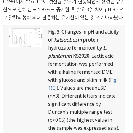
0.19%에서 발효 1일에 젖산균 발효가 진행되면서 생성된 유기
산으로 인해 산도 1.92%로 증가한 후 발효 3일 차에 pH 8.3으
로 알칼리성이 되어 잔존하는 유기산이 없는 것으로 나타났다.
Fig. 3.
Changes in pH and acidity
of
katsuobushi
protein
hydrozate fermented by
L.
plantarum
KS2020.
Lactic acid
fermentation was performed
with alkaline fermented DME
with glucose and skim milk (
Fig.
1(C)
). Values are mean±SD
(n=3). Different letters indicate
significant difference by
Duncan’s multiple range test
(p<0.05) (the highest value in
the sample was expressed as a).