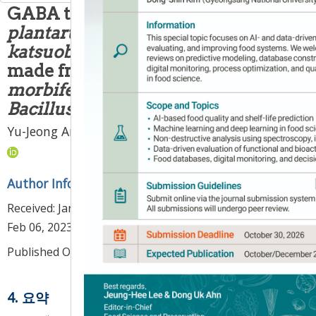
GABA through
Lactobacillus
plantarum
fermentation of
katsuobushi
protein hydrolyzate
made from
Dendropanax
morbiferus
extract fermented by
Bacillus subtilis
1
2
1
,
3
,
*
Yu-Jeong An
,
Nak-Ju Sung
,
Sam-Pin Lee
Author Information & Copyright
▼
Received:
Jan 11, 2023
; Revised:
Feb 01, 2023
; Accepted:
Feb 06, 2023
Published Online: Feb 28, 2023
4. 요약