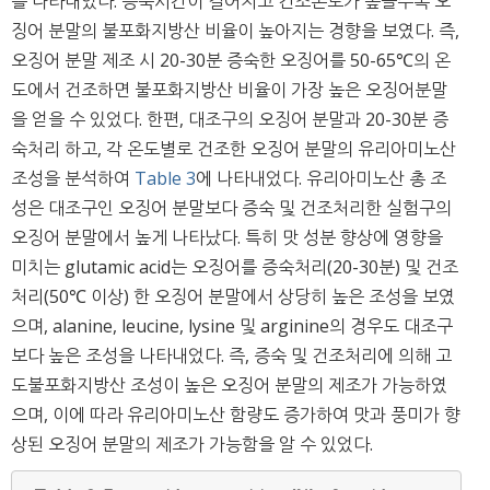
를 나타내었다. 증숙시간이 길어지고 건조온도가 높을수록 오
징어 분말의 불포화지방산 비율이 높아지는 경향을 보였다. 즉,
오징어 분말 제조 시 20-30분 증숙한 오징어를 50-65℃의 온
도에서 건조하면 불포화지방산 비율이 가장 높은 오징어분말
을 얻을 수 있었다. 한편, 대조구의 오징어 분말과 20-30분 증
숙처리 하고, 각 온도별로 건조한 오징어 분말의 유리아미노산
조성을 분석하여
Table 3
에 나타내었다. 유리아미노산 총 조
성은 대조구인 오징어 분말보다 증숙 및 건조처리한 실험구의
오징어 분말에서 높게 나타났다. 특히 맛 성분 향상에 영향을
미치는 glutamic acid는 오징어를 증숙처리(20-30분) 및 건조
처리(50℃ 이상) 한 오징어 분말에서 상당히 높은 조성을 보였
으며, alanine, leucine, lysine 및 arginine의 경우도 대조구
보다 높은 조성을 나타내었다. 즉, 증숙 및 건조처리에 의해 고
도불포화지방산 조성이 높은 오징어 분말의 제조가 가능하였
으며, 이에 따라 유리아미노산 함량도 증가하여 맛과 풍미가 향
상된 오징어 분말의 제조가 가능함을 알 수 있었다.