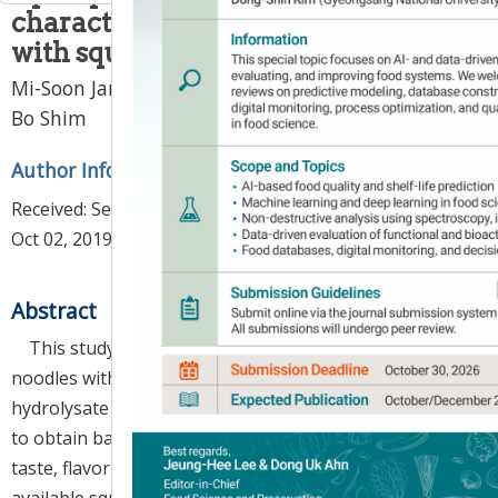
characteristics of dried noodles
with squid
Mi-Soon Jang
*
,
Ji-In Park
,
Yeon Gyeom Jeong
,
Kil
Bo Shim
Author Information & Copyright
▼
Received:
Sep 04, 2019
; Revised:
Oct 01, 2019
; Accepted:
Oct 02, 2019
Abstract
This study aimed the quality characteristics of dried
noodles with squid (SDN) using squid enzyme
hydrolysate and steamed and dried squid powder (SP)
to obtain basic data for developing SDN with excellent
taste, flavor and nutritive value. Since commercially