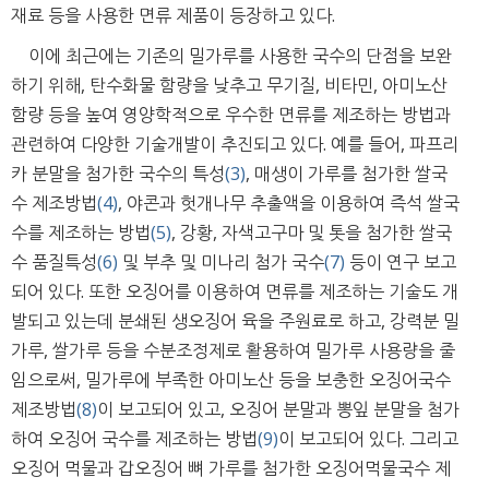
재료 등을 사용한 면류 제품이 등장하고 있다.
이에 최근에는 기존의 밀가루를 사용한 국수의 단점을 보완
하기 위해, 탄수화물 함량을 낮추고 무기질, 비타민, 아미노산
함량 등을 높여 영양학적으로 우수한 면류를 제조하는 방법과
관련하여 다양한 기술개발이 추진되고 있다. 예를 들어, 파프리
카 분말을 첨가한 국수의 특성
(3)
, 매생이 가루를 첨가한 쌀국
수 제조방법
(4)
, 야콘과 헛개나무 추출액을 이용하여 즉석 쌀국
수를 제조하는 방법
(5)
, 강황, 자색고구마 및 톳을 첨가한 쌀국
수 품질특성
(6)
및 부추 및 미나리 첨가 국수
(7)
등이 연구 보고
되어 있다. 또한 오징어를 이용하여 면류를 제조하는 기술도 개
발되고 있는데 분쇄된 생오징어 육을 주원료로 하고, 강력분 밀
가루, 쌀가루 등을 수분조정제로 활용하여 밀가루 사용량을 줄
임으로써, 밀가루에 부족한 아미노산 등을 보충한 오징어국수
제조방법
(8)
이 보고되어 있고, 오징어 분말과 뽕잎 분말을 첨가
하여 오징어 국수를 제조하는 방법
(9)
이 보고되어 있다. 그리고
오징어 먹물과 갑오징어 뼈 가루를 첨가한 오징어먹물국수 제