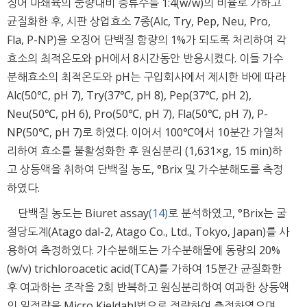
징어 마쇄육의 중량대비 증류수를 1:4(w/w)의 비율로 가하고
균질화한 후, 시판 상업효소 7종(Alc, Try, Pep, Neu, Pro,
Fla, P-NP)을 오징어 단백질 함량의 1%가 되도록 처리하여 각
효소의 최적온도와 pH에서 8시간동안 반응시켰다. 이들 가수
분해효소의 최적온도와 pH는 구입회사에서 제시한 바에 따라
Alc(50℃, pH 7), Try(37℃, pH 8), Pep(37℃, pH 2),
Neu(50℃, pH 6), Pro(50℃, pH 7), Fla(50℃, pH 7), P-
NP(50℃, pH 7)로 하였다. 이어서 100℃에서 10분간 가열처
리하여 효소를 불활성화한 후 원심분리 (1,631×g, 15 min)하
고 상등액을 취하여 단백질 농도, °Brix 및 가수분해도를 측정
하였다.
단백질 농도는 Biuret assay
(14)
로 분석하였고, °Brix는 굴
절당도계(Atago dal-2, Atago Co., Ltd., Tokyo, Japan)를 사
용하여 측정하였다. 가수분해도는 가수분해물에 동량의 20%
(w/v) trichloroacetic acid(TCA)를 가하여 15분간 균질화한
후 여과하는 조작을 2회 반복하고 원심분리하여 여과한 상등액
의 일정량을 Micro Kjeldahl법으로 정량하여 측정하였으며,