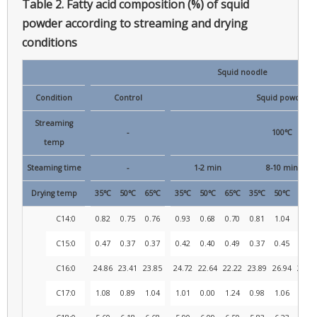
Table 2.
Fatty acid composition (%) of squid
powder according to streaming and drying
conditions
Squid noodle
Condition
Control
Squid powder
Streaming
-
100℃
temp
Steaming time
-
1-2 min
8-10 min
Drying temp
35℃
50℃
65℃
35℃
50℃
65℃
35℃
50℃
65℃
C14:0
0.82
0.75
0.76
0.93
0.68
0.70
0.81
1.04
0.83
C15:0
0.47
0.37
0.37
0.42
0.40
0.49
0.37
0.45
0.44
C16:0
24.86
23.41
23.85
24.72
22.64
22.22
23.89
26.94
24.43
C17:0
1.08
0.89
1.04
1.01
0.00
1.24
0.98
1.06
0.94