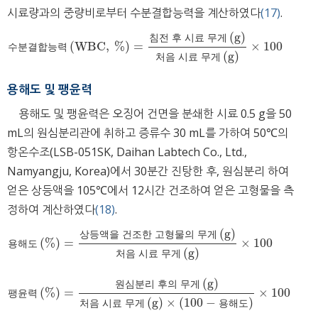
시료량과의 중량비로부터 수분결합능력을 계산하였다
(17)
.
(
g
)
침
전
후
시
료
무
게
(
W
B
C
,
%
)
=
×
100
수
분
결
합
능
력
W
B
C
,
%
=
침
전
후
시
료
무
게
g
처
음
시
료
무
게
g
×
100
수
분
결
합
능
력
(
g
)
처
음
시
료
무
게
용해도 및 팽윤력
용해도 및 팽윤력은 오징어 건면을 분쇄한 시료 0.5 g을 50
mL의 원심분리관에 취하고 증류수 30 mL를 가하여 50℃의
항온수조(LSB-051SK, Daihan Labtech Co., Ltd.,
Namyangju, Korea)에서 30분간 진탕한 후, 원심분리 하여
얻은 상등액을 105℃에서 12시간 건조하여 얻은 고형물을 측
정하여 계산하였다
(18)
.
(
g
)
상
등
액
을
건
조
한
고
형
물
의
무
게
(
%
)
=
×
100
용
해
도
%
=
상
등
액
을
건
조
한
고
형
물
의
무
게
g
처
음
시
료
무
게
g
×
100
용
해
도
(
g
)
처
음
시
료
무
게
(
g
)
원
심
분
리
후
의
무
게
(
%
)
=
×
100
팽
윤
력
%
=
원
심
분
리
후
의
무
게
g
처
음
시
료
무
게
g
×
100
-
용
해
도
×
100
팽
윤
력
(
g
)
×
(
100
−
)
처
음
시
료
무
게
용
해
도