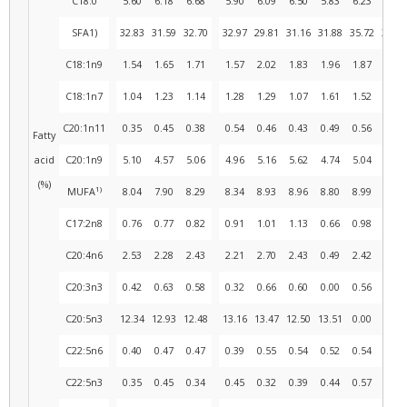
C18:0
5.60
6.18
6.68
5.90
6.09
6.50
5.83
6.23
6.21
SFA1)
32.83
31.59
32.70
32.97
29.81
31.16
31.88
35.72
32.85
C18:1n9
1.54
1.65
1.71
1.57
2.02
1.83
1.96
1.87
1.82
C18:1n7
1.04
1.23
1.14
1.28
1.29
1.07
1.61
1.52
1.28
C20:1n11
0.35
0.45
0.38
0.54
0.46
0.43
0.49
0.56
0.50
Fatty
acid
C20:1n9
5.10
4.57
5.06
4.96
5.16
5.62
4.74
5.04
4.96
(%)
1)
MUFA
8.04
7.90
8.29
8.34
8.93
8.96
8.80
8.99
8.56
C17:2n8
0.76
0.77
0.82
0.91
1.01
1.13
0.66
0.98
0.89
C20:4n6
2.53
2.28
2.43
2.21
2.70
2.43
0.49
2.42
2.21
C20:3n3
0.42
0.63
0.58
0.32
0.66
0.60
0.00
0.56
0.58
C20:5n3
12.34
12.93
12.48
13.16
13.47
12.50
13.51
0.00
12.84
C22:5n6
0.40
0.47
0.47
0.39
0.55
0.54
0.52
0.54
0.43
C22:5n3
0.35
0.45
0.34
0.45
0.32
0.39
0.44
0.57
0.32