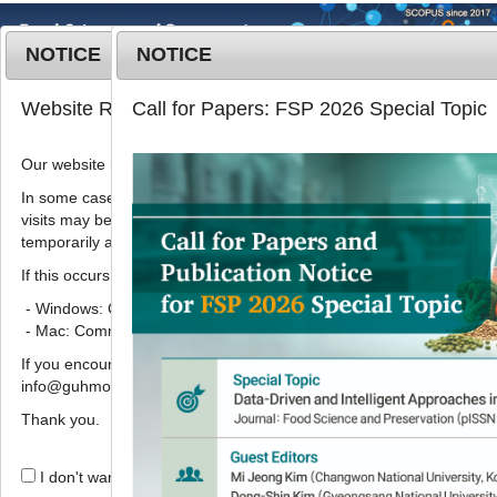
NOTICE
NOTICE
MENU
T
Website Renewal Notice
Call for Papers: FSP 2026 Special Topic
o
g
Our website has recently been renewed.
2019
;
26
(
6
):
620
-
630
g
pISSN: 1738-7248, eISSN: 2287-
l
In some cases, images, CSS files, or other settings saved in your b
7428
visits may be reused instead of downloading the latest files. As a r
e
DOI:
https://doi.org/10.11002/kjfp.2019.26.6.620
temporarily appear incorrectly or may not display properly.
n
Article
a
If this occurs, please perform a hard refresh.
v
- Windows: Ctrl + F5
오징어 가수분해물과 오징어 분말 첨가
i
- Mac: Command + Shift + R
가 오징어 건면의 품질특성에 미치는 영
g
If you encounter any errors or difficulties while using the website, p
a
향
info@guhmok.com.
t
장미순
*
,
박지인
,
정연겸
,
심길보
i
Thank you.
o
Effect of squid hydrolysate and
n
I don't want to open this window for a day.
squid powder on the quality