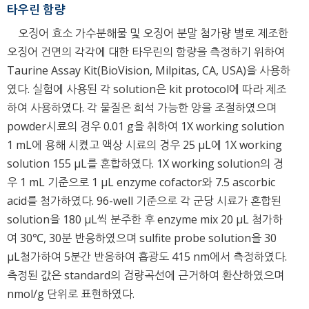
타우린 함량
오징어 효소 가수분해물 및 오징어 분말 첨가량 별로 제조한
오징어 건면의 각각에 대한 타우린의 함량을 측정하기 위하여
Taurine Assay Kit(BioVision, Milpitas, CA, USA)을 사용하
였다. 실험에 사용된 각 solution은 kit protocol에 따라 제조
하여 사용하였다. 각 물질은 희석 가능한 양을 조절하였으며
powder시료의 경우 0.01 g을 취하여 1X working solution
1 mL에 용해 시켰고 액상 시료의 경우 25 μL에 1X working
solution 155 μL를 혼합하였다. 1X working solution의 경
우 1 mL 기준으로 1 μL enzyme cofactor와 7.5 ascorbic
acid를 첨가하였다. 96-well 기준으로 각 군당 시료가 혼합된
solution을 180 μL씩 분주한 후 enzyme mix 20 μL 첨가하
여 30℃, 30분 반응하였으며 sulfite probe solution을 30
μL첨가하여 5분간 반응하여 흡광도 415 nm에서 측정하였다.
측정된 값은 standard의 검량곡선에 근거하여 환산하였으며
nmol/g 단위로 표현하였다.