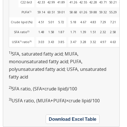
C22:6n3
42.33
42.99
41.89
41.26
42.55
42.28
43.71
50.21
41.33
1)
PUFA
59.14
60.51
59.01
58.68
61.26
59.88
59.32
55.29
58.59
Crude lipid (%)
4.51
5.01
5.72
5.18
4.67
4.83
7.29
7.21
6.95
2)
SFA ratio
1.48
1.58
1.87
1.71
1.39
1.51
2.32
2.58
2.28
1)
3)
USFA
ratio
3.03
3.43
3.85
3.47
3.28
3.32
4.97
4.63
4.67
1)
SFA, saturated fatty acid; MUFA,
monounsaturated fatty acid; PUFA,
polyunsaturated fatty acid; USFA, unsaturated
fatty acid
2)
SFA ratio, (SFA×crude lipid)/100
3)
USFA ratio, (MUFA+PUFA)×crude lipid/100
Download Excel Table