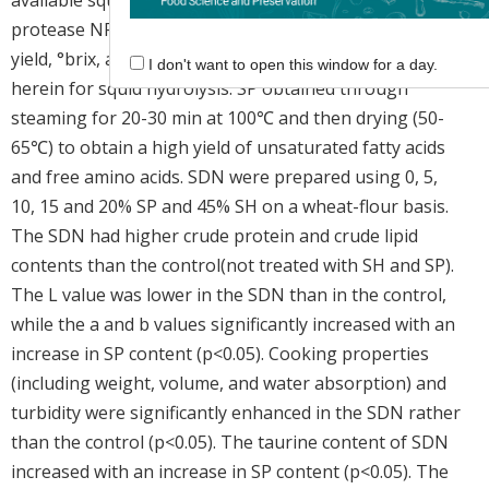
available squid enzyme hydrolysates containing
protease NP (P-NP) display high values of protein
yield, °brix, and degree of hydrolysis, P-NP was used
I don't want to open this window for a day.
herein for squid hydrolysis. SP obtained through
steaming for 20-30 min at 100℃ and then drying (50-
65℃) to obtain a high yield of unsaturated fatty acids
and free amino acids. SDN were prepared using 0, 5,
10, 15 and 20% SP and 45% SH on a wheat-flour basis.
The SDN had higher crude protein and crude lipid
contents than the control(not treated with SH and SP).
The L value was lower in the SDN than in the control,
while the a and b values significantly increased with an
increase in SP content (p<0.05). Cooking properties
(including weight, volume, and water absorption) and
turbidity were significantly enhanced in the SDN rather
than the control (p<0.05). The taurine content of SDN
increased with an increase in SP content (p<0.05). The