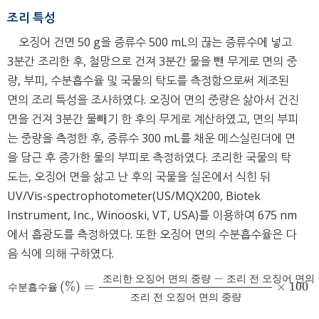
조리 특성
오징어 건면 50 g을 증류수 500 mL의 끊는 증류수에 넣고
3분간 조리한 후, 철망으로 건져 3분간 물을 뺀 무게로 면의 중
량, 부피, 수분흡수율 및 국물의 탁도를 측정함으로써 제조된
면의 조리 특성을 조사하였다. 오징어 면의 중량은 삶아서 건진
면을 건져 3분간 물빼기 한 후의 무게로 계산하였고, 면의 부피
는 중량을 측정한 후, 증류수 300 mL를 채운 메스실린더에 면
을 담근 후 증가한 물의 부피로 측정하였다. 조리한 국물의 탁
도는, 오징어 면을 삶고 난 후의 국물을 실온에서 식힌 뒤
UV/Vis-spectrophotometer(US/MQX200, Biotek
Instrument, Inc., Winooski, VT, USA)를 이용하여 675 nm
에서 흡광도를 측정하였다. 또한 오징어 면의 수분흡수율은 다
음 식에 의해 구하였다.
−
조
리
한
오
징
어
면
의
중
량
조
리
전
오
징
어
면
의
(
%
)
=
×
100
수
분
흡
수
율
%
=
조
리
한
오
징
어
면
의
중
량
-
조
리
전
오
징
어
면
의
중
량
조
수
분
흡
수
율
조
리
전
오
징
어
면
의
중
량