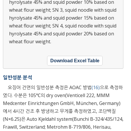
hyrolysate 45% and squid powder 10% based on
wheat flour weight; SN 3, squid noodle with squid
hyrolysate 45% and squid powder 15% based on
wheat flour weight; SN 4, squid noodle with squid
hyrolysate 45% and squid powder 20% based on
wheat flour weight.
Download Excel Table
일반성분 분석
오징어 건면의 일반성분 측정은 AOAC 방법
(16)
으로 측정하
였다. 수분은 105℃의 dry oven(Venticell 222, MMM
Medcenter Einrichtungen GmbH, München, Germany)
에서 4시간 건조 후 방냉하고 무게를 측정하였고, 조단백질
(N×6.25)은 Auto Kjeldahl system(Bunchi B-324/435/124,
Frawill, Switzerland; Metrohm 8-719/806, Herisau,