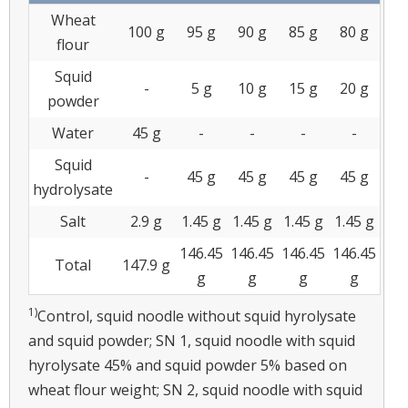
Wheat
100 g
95 g
90 g
85 g
80 g
flour
Squid
-
5 g
10 g
15 g
20 g
powder
Water
45 g
-
-
-
-
Squid
-
45 g
45 g
45 g
45 g
hydrolysate
Salt
2.9 g
1.45 g
1.45 g
1.45 g
1.45 g
146.45
146.45
146.45
146.45
Total
147.9 g
g
g
g
g
1)
Control, squid noodle without squid hyrolysate
and squid powder; SN 1, squid noodle with squid
hyrolysate 45% and squid powder 5% based on
wheat flour weight; SN 2, squid noodle with squid