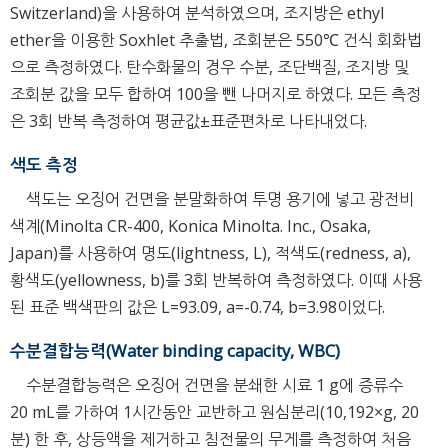
Switzerland)을 사용하여 분석하였으며, 조지방은 ethyl
ether을 이용한 Soxhlet 추출법, 조회분은 550℃ 건식 회화법
으로 측정하였다. 탄수화물의 경우 수분, 조단백질, 조지방 및
조회분 값을 모두 합하여 100을 뺀 나머지로 하였다. 모든 측정
은 3회 반복 측정하여 평균값±표준편차로 나타내었다.
색도 측정
색도는 오징어 건면을 분말화하여 투명 용기에 넣고 광전비
색계(Minolta CR-400, Konica Minolta. Inc., Osaka,
Japan)를 사용하여 명도(lightness, L), 적색도(redness, a),
황색도(yellowness, b)를 3회 반복하여 측정하였다. 이때 사용
된 표준 백색판의 값은 L=93.09, a=-0.74, b=3.98이었다.
수분결합능력(Water binding capacity, WBC)
수분결합능력은 오징어 건면을 분쇄한 시료 1 g에 증류수
20 mL를 가하여 1시간동안 교반하고 원심분리(10,192×g, 20
분) 한 후, 상등액을 제거하고 침전물의 무게를 측정하여 처음