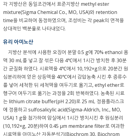
각 지방산은 동일조건에서 표준지방산 methyl ester
mixture(Sigma Chemical Co., MO, USA)와 retention
time을 비교하여 동정하였으며, 조성비는 각 peak의 면적을
상대적인 백분율로 나타내었다.
유리 아미노산
지방산 분석에 사용한 오징어 분말 0.5 g에 70% ethanol 용
액 30 mL를 넣고 잘 섞은 다음 4℃에서 1시간 방치한 후 30분
간 균질화 하였다. 시료액을 4℃에서 10,192×g으로 20분간 원
심분리하여 얻은 상등액을 40℃에서 감압농축 시킨 후 증류수
를 넣어 세척한 뒤 세척액을 여두기로 옮기고, ethyl ether로
헹구어 여두기로 옮기는 과정을 2회 반복하였다. 농축된 시료
는 lithium citrate buffer(pH 2.20)로 25 mL 정용플라스크
에 정용하고 sulfosalicylic acid(Sigma-Aldrich, Inc., MO,
USA) 1 g을 첨가하여 암실에서 1시간 방치시킨 후 원심분리
(10,192×g, 20분)하여 0.45 μm membrane filter로 여과한
시료액을 아미노산 자동분석기(Biochrom 30, Biochrom