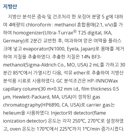
지방산
지방산 분석은 증숙 및 건조처리 한 오징어 분말 5 g에 대하
여 4배량의 chloroform : methanol 혼합용매(2:1, v/v)를 가
Ⓡ
하여 homogenizer(Ultra-Turrax
T25 digital, IKA,
Germany)로 2분간 교반한 후, 여과하여 얻은 여액을 플라스
크에 넣고 evaporator(N1000, Eyela, Japan)로 용매를 제거
하여 지질을 추출하였다. 추출한 지질은 14% BF3-
methanol(Sigma-Aldrich Co., MO, USA) 2 mL를 가하고 30
분간 85℃에서 가열시킨 다음, 석유 ether로 추출하여 지방산
분석용 시료로 사용하였다. GC 분석조건은 HP-INNOWax
capillary column(30 m×0.32 mm i.d., film thickness 0.5
μm, Hewlett-Packard, MA, USA)이 정착된 gas
chromatography(HP6890, CA, USA)로 carrier gas는
helieum을 사용하였다. Injector와 detector(flame
ionization detector) 온도는 각각 250℃, 270℃로 설정하였
고, oven 온도는 170℃에서 225℃까지 1℃/min 증가시켰다.