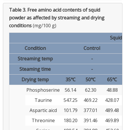
Table 3.
Free amino acid contents of squid
powder as affected by streaming and drying
conditions
(mg/100 g)
Squid no
Condition
Control
Streaming temp
-
Steaming time
-
Drying temp
35℃
50℃
65℃
Phosphoserine
56.14
62.30
48.88
Taurine
547.25
469.22
428.07
5
Aspartic aicd
101.79
377.01
489.48
1
Threonine
180.20
391.46
469.89
2