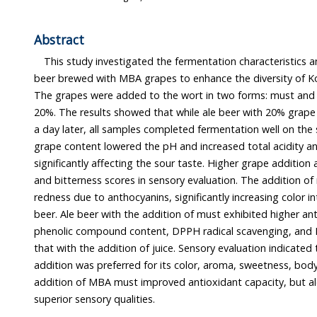
Abstract
This study investigated the fermentation characteristics and qu
beer brewed with MBA grapes to enhance the diversity of Korean do
The grapes were added to the wort in two forms: must and juice, at ratios
20%. The results showed that while ale beer with 20% grape addition began fermentation
a day later, all samples completed fermentation well on the sixth day. Increasing MBA
grape content lowered the pH and increased total acidity and malic acid content without
significantly affecting the sour taste. Higher grape addition also decreased the beer’s IBU
and bitterness scores in sensory evaluation. The addition of must 
redness due to anthocyanins, significantly increasing color intensity and EBC va
beer. Ale beer with the addition of must exhibited higher antioxidant capacities in total
phenolic compound content, DPPH radical scavenging, and FRAP activities compared to
that with the addition of juice. Sensory evaluation indicated that ale beer with 20% juice
addition was preferred for its color, aroma, sweetness, body, and overall preference. The
addition of MBA must improved antioxidant capacity, but ale beer 
superior sensory qualities.