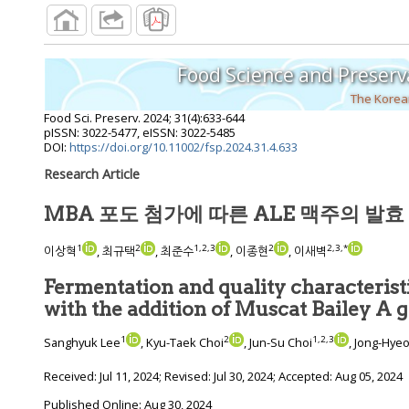
Food Science and Preserv
The Korean
Food Sci. Preserv.
2024
;
31
(
4
):
633
-
644
pISSN: 3022-5477, eISSN: 3022-5485
DOI:
https://doi.org/10.11002/fsp.2024.31.4.633
Research Article
MBA 포도 첨가에 따른 ALE 맥주의 발효
1
2
1
,
2
,
3
2
2
,
3
,
*
이상혁
, 최규택
, 최준수
, 이종현
, 이새벽
Fermentation and quality characterist
with the addition of Muscat Bailey A
1
2
1
,
2
,
3
Sanghyuk Lee
, Kyu-Taek Choi
, Jun-Su Choi
, Jong-Hye
Received:
Jul 11, 2024
; Revised:
Jul 30, 2024
; Accepted:
Aug 05, 2024
Published Online: Aug 30, 2024