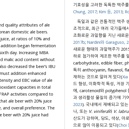
기호성을 고려한 독특한 맥주를
Chung, 2017
;
Kim 등, 2013
;
R
독일과 같은 전통적인 맥주 
ality attributes of ale
조적으로, 최근 여러 국가들에서 맥주 양조시에
mestic ale beers.
조화로운 과일향을 지닌 새로운
 of 10% and
2017b
;
Nardini와 Garaguso, 
새로운 형태의 과일맥주가 2015년에 개발되었으며
하로 첨가하여 제조한 맥주를 
carbohydrate, edible fiber, phytochemical과 같은 영양성분들이 풍부하게 함유되어 있으며,
특히 anthocyanin, flavanol, flavonol, resveratrol 등의 항산화물질이 
addition enhanced
재하는 것으로 알려져 있다(
Xia
lue of ale
드 형성, 이화학적 특성, 저장 기간 등에 관여하여 맥주 양조에서 매우 중
에, carotenoid와 polyphe
과 생리활성 물질의 증가에 기여
2023
). 
나, 또는
V. vinifera
와
V. labr
with 20% juice had
산도가 강하며, 당도, 색상, 
으로 많이 이용되고 있다(
Choi 