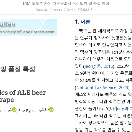
MBA 포도 첨가에 따른 ALE 맥주의 발효 및 품질 특성
Food Sci. Preserv.
2024
;
31
(
4
):
633
-
644
1. 서론
ation
맥주는 전 세계적으로 가장 
 Society of Food Preservation
는 인류가 정착하여 농경활동을 시작한 기원전 4,
민족이 최초로 만들었다고 보는
인 맥주의 양조법은 1516년 독일의 맥주순수령(Reinheitsgebot)이 공표되면서 확립되었고, 우
리나라에 맥주가 처음으로 도입된 시기는 1876년 개항 이
있다(
Jeong 등, 2015
). 2023년 국세통계연보에 따르면, 국내 주류산업 규모는 2022년 기준 약 9
 및 품질 특성
조 9천억 원이며, 대기업 주류회사에서 생산되는 맥주(41.6%
약 81.6%를 차지하고 있고, 탁주를 포함한 전통주류
(
National Tax Service, 2023
)
ics of ALE beer
제조업체에서도 맥주의 제조 및 판매가 가능해졌으며,
 grape
방식의 lager 타입 맥주뿐만 
생산이 늘어나고 있다(
Jung과 C
2
2
,
3
,
*
on Lee
, Sae-Byuk Lee
효시키는 ale 타입 맥주는 하
교하여 상대적으로 높은 알코올 도수, 진한 
징을 지닌 맥주를 만들 수 있는