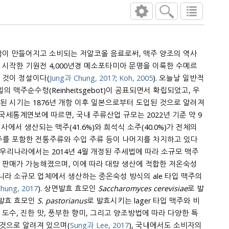
많이 만들어지고 소비되는 저알코올 음료로써, 맥주 양조의 역사
000년경 메소포타미아 문명을 이룩한 수메르
 것이 정설이다(
Jung과 Chung, 2017
;
Koh, 2005
). 오늘날 일반적
후 일본으로부터 도입된 것으로 알려져
)와 희석식 소주(40.0%)가 전체의
와 수입 주류 등이 나머지를 차지하고 있다
. 우리나라에서는 2014년 4월 개정된 주세법에 따라 소규모 맥주
 이에 따라 대량 생산에 적합한 저온숙성
아니라 소규모 업체에서 생산하는 중온숙성 방식의 ale 타입 맥주의
hung, 2017
). 상면발효 효모인
Saccharomyces cerevisiae
로 발
면발효 효모인
S. pastorianus
로 발효시키는 lager 타입 맥주와 비
맛, 풍부한 향미, 그리고 양조방법에 따라 다양한 특
 것으로 알려져 있으며(
Sung과 Lee, 2017
), 국내에서도 소비자의