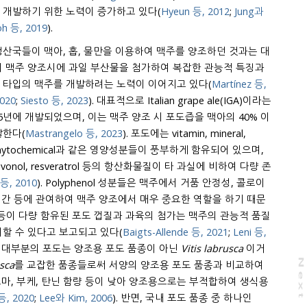
 개발하기 위한 노력이 증가하고 있다(
Hyeun 등, 2012
;
Jung과
oh 등, 2019
).
생산국들이 맥아, 홉, 물만을 이용하여 맥주를 양조하던 것과는 대
 과일 부산물을 첨가하여 복잡한 관능적 특징과
 타입의 맥주를 개발하려는 노력이 이어지고 있다(
Martínez 등,
2020
;
Siesto 등, 2023
). 대표적으로 Italian grape ale(IGA)이라는
, 이는 맥주 양조 시 포도즙을 맥아의 40% 이
말한다(
Mastrangelo 등, 2023
). 포도에는 vitamin, mineral,
타 과실에 비하여 다량 존
 등, 2010
). Polyphenol 성분들은 맥주에서 거품 안정성, 콜로이
요한 역할을 하기 때문
nol 등이 다량 함유된 포도 껍질과 과육의 첨가는 맥주의 관능적 품질
할 수 있다고 보고되고 있다(
Baigts-Allende 등, 2021
;
Leni 등,
국내에서 재배되고 있는 대부분의 포도는 양조용 포도 품종이 아닌
Vitis labrusca
이거
N
e
x
t
a
g
usca
를 교잡한 품종들로써 서양의 양조용 포도 품종과 비교하여
아로마, 부케, 탄닌 함량 등이 낮아 양조용으로는 부적합하여 생식용
등, 2020
;
Lee와 Kim, 2006
). 반면, 국내 포도 품종 중 하나인