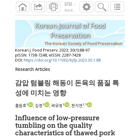
감압 텀블링 해동이 돈육의 품질 특성에 미
Korean J. Food Preserv.
2023
;
30
(
1
):
88
-
97
Korean Journal of Food
Preservation
The Korean Society of Food Preservation
Korean J. Food Preserv.
2023
;
30
(
1
):
88
-
97
pISSN: 1738-7248, eISSN: 2287-7428
DOI:
https://doi.org/10.11002/kjfp.2023.30.1.88
Research Articles
감압 텀블링 해동이 돈육의 품질 특
성에 미치는 영향
1
1
1
1
,
*
홍원호
, 김정
, 곽유정
, 천지연
Influence of low-pressure
tumbling on the quality
characteristics of thawed pork