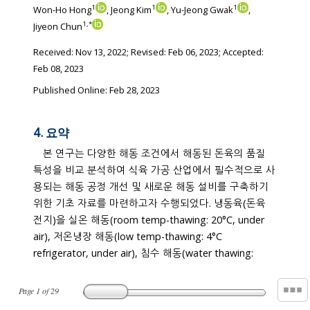
1
1
1
Won-Ho Hong
, Jeong Kim
, Yu-Jeong Gwak
,
1
,
*
Jiyeon Chun
Received:
Nov 13, 2022
; Revised:
Feb 06, 2023
; Accepted:
Feb 08, 2023
Published Online: Feb 28, 2023
4. 요약
본 연구는 다양한 해동 조건에서 해동된 돈육의 품질
특성을 비교 분석하여 식육 가공 산업에서 필수적으로 사
용되는 해동 공정 개선 및 새로운 해동 설비를 구축하기
위한 기초 자료를 마련하고자 수행되었다. 냉동육(돈육
전지)을 실온 해동(room temp-thawing: 20°C, under
air), 저온냉장 해동(low temp-thawing: 4°C
refrigerator, under air), 침수 해동(water thawing:
Page
1
of
29