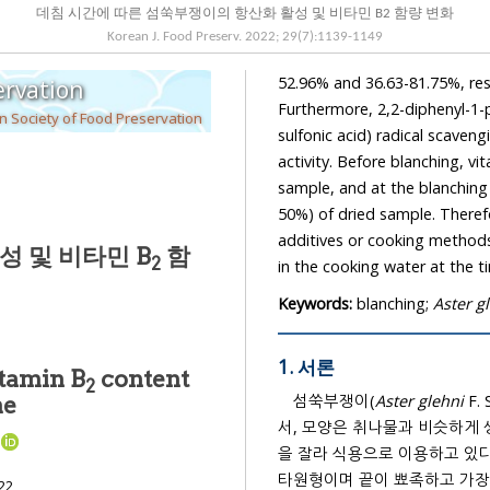
데침 시간에 따른 섬쑥부쟁이의 항산화 활성 및 비타민 B2 함량 변화
Korean J. Food Preserv.
2022
;
29
(
7
):
1139
-
1149
52.96% and 36.63-81.75%, respectively, with the pas
ervation
Furthermore, 2,2-diphenyl-1-picrylhydrazyl and 2,2’-azino-bi
 Society of Food Preservation
sulfonic acid) radical scavenging abilities considerably decreased with the antioxidant
activity. Before blanching, 
sample, and at the blanching time of 3 min, it decrea
50%) of dried sample. Therefore, further research should be conducted
additives or cooking methods to prevent the leakage of physiologically active
 및 비타민 B
함
2
in the cook
Keywords:
blanching;
Aster g
1. 서론
itamin B
content
2
섬쑥부쟁이(
Aster glehni
F.
me
서, 모양은 취나물과 비슷하게 생겼으며, 울릉도에서는 부지깽이로 부르고 있으며, 이른 봄 새순
1
을 잘라 식용으로 이용하고 있다
타원형이며 끝이 뾰족하고 가장자리에 불규칙한 톱니가 있으며, 꽃은 8-9월에
22