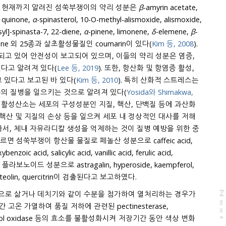
). 현재까지 알려진 섬쑥부쟁이의 약리 성분은
β
-amyrin acetate,
, quinone,
α
-spinasterol, 10-O-methyl-alismoxide, alismoxide,
-Dglucosyl]-spinasta-7, 22-diene,
α
-pinene, limonene,
δ
-elemene,
β
-
enol, myrcene 외 25종과 살초활성물질인 coumarin이 있다(
Kim 등, 2008
).
고 있어 안전성이 보고되어 있으며, 이들의 약리 성분은 염증,
능이 있다고 알려져 있다(
Lee 등, 2019
). 또한, 항산화 및 항염증 활성,
 있다고 보고된 바 있다(
Kim 등, 2010
). 특히 산화적 스트레스는
 등의 질병을 일으키는 것으로 알려져 있다(
Yosida와 Shimakwa,
성분인 지질, 핵산, 단백질 등에 과산화
핵산 및 지질의 손상 등을 일으켜 세포 내 정상적인 대사를 저해
, 체내 자유라디칼 생성을 억제하는 것이 질병 예방을 위한 중
놀산 성분으로 caffeic acid,
d, vanillic acid, ferulic acid,
agalin, hyperoside, kaempferol,
rutin, quercetin, cosmosiin, luteolin, quercitrin이 검출된다고 보고하였다.
으로 삶거나 데치기와 같이 수분을 첨가하여 열처리하는 경우가
N
e
x
t
a
g
 품질 저하에 관련된 pectinesterase,
yphenol oxidase 등의 효소를 불활성화시켜 저장기간 동안 색상 변화