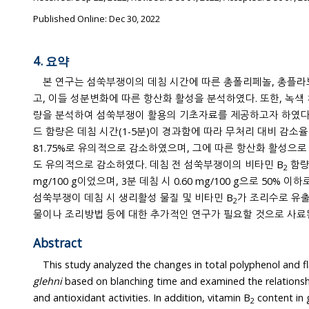
Published Online: Dec 30, 2022
4. 요약
본 연구는 섬쑥부쟁이의 데침 시간에 따른 총폴리페놀, 총플
고, 이들 성분변화에 따른 
량을 분석하여 섬쑥부쟁이 활용의 기초자료를 제공하고자 하였다. 총폴리페
드 함량은 데침 시간(1-5분)이 경과함에 따라 무처리 대비 감소율이 각각 13.
81.75%로 유의적으로 감소하였으며, 그에 따른 항산화 활성으로 
도 유의적으로 감소하였다. 데침 전 섬쑥부쟁이의 비타민 B
함량은
2
mg/100 g이었으며, 3분 데침 시 0.60 mg/100 g으로 50% 이하로 감소됨을 확인하였다. 따라서
섬쑥부쟁이 데침 시 생리활성 물질 및 비타민 B
가 조리수로 유출
2
물이나 조리방법 등에 대한 추가적인 
Abstract
This study analyzed the changes in total polyphenol and 
glehni
based on blanching time and examined the relationships between their contents
and antioxidant activities. In addition, vitamin B
content in 
2