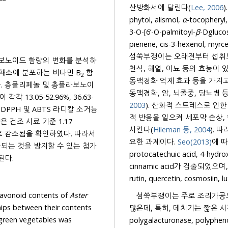
산방화서에 달린다(
Lee, 2006
phytol, alismol,
α
-tocopheryl
3-O-[6’-O-palmitoyl-
β
pienene, cis-3-hex
섬쑥부쟁이는 오래전부터 섭취되
라보노이드 함량의 변화를 분석하
천식, 해열, 이뇨 등의 효
항산화 활성을 분석하였다. 또한, 녹색 채소에 분포하는 비타민 B
함
2
동맥경화 억제 효과 등을 가지고
놀 및 총플라보노이
동맥경화, 암, 뇌졸중, 당뇨병
05-52.96%, 36.63-
2003
). 산화적 스트레스로 인한 활성산소는 세포의 구성
DPPH 및 ABTS 라디칼 소거능
적 반응을 일으켜 세포막 손상, 
 건조 시료 기준 1.17
시킨다(
Hileman 등, 2004
). 따라서
요한 과제이다.
Seo(2013)
에 따르면 섬쑥부쟁이 항산물 물질로 페
되는 것을 방지할 수 있는 첨가
protocatechuic acid, 4-hydroxybenzoic acid, salicylic aci
연구가 필요할 것으로 사료된다.
cinnamic acid가 검출되었으며, 플라보노이드 성분으로 astr
flavonoid contents of
Aster
섬쑥부쟁이는 주로 조리가공
많은데, 특히, 데치기는 짧은 시간 고온 가열하여
green vegetables was
polygalacturonase, pol