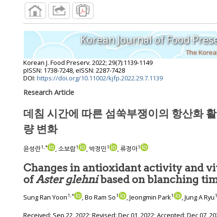
Korean Journal of Food Pres
The Korean
Korean J. Food Preserv.
2022
;
29
(
7
):
1139
-
1149
pISSN: 1738-7248, eISSN: 2287-7428
DOI:
https://doi.org/10.11002/kjfp.2022.29.7.1139
Research Article
데침 시간에 따른 섬쑥부쟁이의 항산화 활성
량 변화
1
,
*
1
1
1
윤성란
, 소보람
, 박정민
, 류정아
Changes in antioxidant activity and v
of
Aster glehni
based on blanching ti
1
,
*
1
1
Sung Ran Yoon
, Bo Ram So
, Jeongmin Park
, Jung A Ryu
Received:
Sep 22, 2022
; Revised:
Dec 01, 2022
; Accepted:
Dec 07, 20