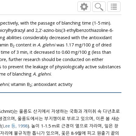
sage of blanching time (1-5 min).
s(3-ethylbenzothiazoline-6-
vitamin B
content in
A. glehni
was 1.17 mg/100 g of dried
2
sed to 0.60 mg/100 g (less than
 on either
 substances
ing water at the time of blanching
A. glehni
.
lehni
; vitamin B
; antioxidant activity
2
 Schmit)는 울릉도 산지에서 자생하는 국화과 개미취 속 다년초로
(
Lee 등, 1998
). 높이 1-1.5 m로 근경이 옆으로 자라며, 잎은 장
 피고 원줄기 끝의