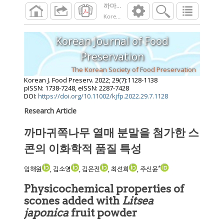
까마귀쪽나무 열매 분말을 첨가한 스콘의 
Korean J. Food Preserv.
2022
;
29
(
7
):
1128
-
11
Korean Journal of Food
Preservation
The Korean Society of Food Preservation
Korean J. Food Preserv.
2022
;
29
(
7
):
1128
-
1138
pISSN: 1738-7248, eISSN: 2287-7428
DOI:
https://doi.org/10.11002/kjfp.2022.29.7.1128
Research Article
까마귀쪽나무 열매 분말을 첨가한 스
콘의 이화학적 품질 특성
*
임해원
, 김소영
, 김은진
, 최선희
, 주신윤
Physicochemical properties of
scones added with
Litsea
japonica
fruit powder