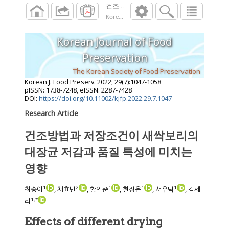
건조방법과 저장조건이 새싹보리의 대장균 
Korean J. Food Preserv.
2022
;
29
(
7
):
1047
-
10
Korean Journal of Food
Preservation
The Korean Society of Food Preservation
Korean J. Food Preserv.
2022
;
29
(
7
):
1047
-
1058
pISSN: 1738-7248, eISSN: 2287-7428
DOI:
https://doi.org/10.11002/kjfp.2022.29.7.1047
Research Article
건조방법과 저장조건이 새싹보리의
대장균 저감과 품질 특성에 미치는
영향
1
2
1
1
1
최송이
, 채효빈
, 황인준
, 현정은
, 서우덕
, 김세
1
,
*
리
Effects of different drying