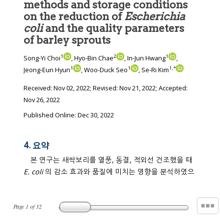
methods and storage conditions
on the reduction of
Escherichia
coli
and the quality parameters
of barley sprouts
1
2
1
Song-Yi Choi
, Hyo-Bin Chae
, In-Jun Hwang
,
1
1
1
,
*
Jeong-Eun Hyun
, Woo-Duck Seo
, Se-Ri Kim
Received:
Nov 02, 2022
; Revised:
Nov 21, 2022
; Accepted:
Nov 26, 2022
Published Online: Dec 30, 2022
4. 요약
본 연구는 새싹보리를 열풍, 동결, 적외선 건조했을 때
E. coli
의 감소 효과와 품질에 미치는 영향을 분석하였으
Page
1
of
32