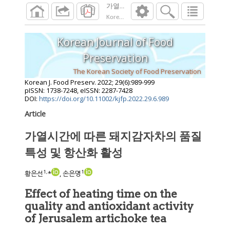
가열시간에 따른 돼지감자차의 품질 특성 
Korean J. Food Preserv.
2022
;
29
(
6
):
989
-
999
Korean Journal of Food
Preservation
The Korean Society of Food Preservation
Korean J. Food Preserv.
2022
;
29
(
6
):
989
-
999
pISSN: 1738-7248, eISSN: 2287-7428
DOI:
https://doi.org/10.11002/kjfp.2022.29.6.989
Article
가열시간에 따른 돼지감자차의 품질
특성 및 항산화 활성
1
,
1
황은선
*
, 손은명
Effect of heating time on the
quality and antioxidant activity
of Jerusalem artichoke tea