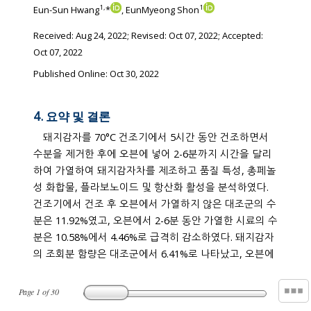
1
,
1
Eun-Sun Hwang
*
, EunMyeong Shon
Received:
Aug 24, 2022
; Revised:
Oct 07, 2022
; Accepted:
Oct 07, 2022
Published Online: Oct 30, 2022
4. 요약 및 결론
돼지감자를 70°C 건조기에서 5시간 동안 건조하면서
수분을 제거한 후에 오븐에 넣어 2-6분까지 시간을 달리
하여 가열하여 돼지감자차를 제조하고 품질 특성, 총페놀
성 화합물, 플라보노이드 및 항산화 활성을 분석하였다.
건조기에서 건조 후 오븐에서 가열하지 않은 대조군의 수
분은 11.92%였고, 오븐에서 2-6분 동안 가열한 시료의 수
분은 10.58%에서 4.46%로 급격히 감소하였다. 돼지감자
의 조회분 함량은 대조군에서 6.41%로 나타났고, 오븐에
Page
1
of
30